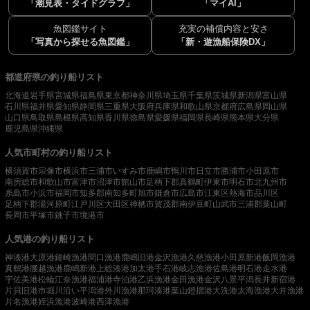
「潮見表・タイドグラフ」
「マイAI」
魚図鑑サイト
充実の補償内容と安さ
「写真から探せる魚図鑑」
「新・遊漁船保険DX」
都道府県の釣り船リスト
北海道
岩手県
宮城県
福島県
東京都
神奈川県
埼玉県
千葉県
茨城県
新潟県
富山県
石川県
福井県
愛知県
静岡県
三重県
大阪府
兵庫県
和歌山県
京都府
広島県
岡山県
山口県
鳥取県
島根県
高知県
香川県
徳島県
愛媛県
福岡県
長崎県
熊本県
大分県
鹿児島県
沖縄県
人気市町村の釣り船リスト
横須賀市
宗像市
横浜市
三浦市
いすみ市
鹿嶋市
鴨川市
日立市
勝浦市
小田原市
南房総市
和歌山市
富津市
沼津市
館山市
足柄下郡真鶴町
伊東市
明石市
北九州市
糸島市
小浜市
福岡市
知多郡南知多町
旭市
鎌倉市
広島市
江東区
熱海市
品川区
足柄下郡湯河原町
江戸川区
大田区
神栖市
賀茂郡南伊豆町
山武市
三浦郡葉山町
長岡市
平塚市
銚子市
境港市
人気港の釣り船リスト
神湊港
大原港
鐘崎漁港
間口漁港
鹿嶋旧港
金沢漁港
久慈漁港
小田原新港
飯岡漁港
真鶴港
腰越漁港
鹿嶋新港
上総湊港
加太港
手石港
岐志漁港
佐島港
明石港
走水港
宇佐美港
松輪江奈漁港
福浦港
寺泊港
乙浜漁港
金田漁港
金沢八景平潟
長井新宿港
片貝旧港
市堀川沿い
平潟港
外川漁港
那珂湊港
葉山鐙摺港
大洗港
太海漁港
大井漁港
片名漁港
姪浜漁港
波崎港
西津漁港