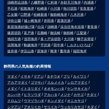
須崎恵比須島
八幡野港
仁科港
弁財天川海岸
内浦港
手石港
鮫島海岸
松崎港
小川港
熱川堤防
安良里港
乙女園
口野港
松崎新港
御前崎海岸
八木沢港
汐吹公園
城ヶ崎海岸
井田港
菖蒲沢港
新居漁港砂揚げ場
白浜
須崎港
浜当目海水浴場
妻良港
篠原堤防
富戸港
石廊崎
御浜崎
御前崎
江梨港
地頭方港
浅羽海岸
多々戸浜堤防
大川港
獅子浜突堤
浜岡海岸
駒越海岸
平沢港
田牛港
しおさいひろば
坂井港
伊豆山港
原海岸
興津
重寺港
福田海岸
静岡県の人気魚種の釣果情報
マダイ
イサキ
マアジ
タチウオ
ブリ
カイワリ
アカアマダイ
ゴマサバ
スルメイカ
シロアマダイ
メダイ
イトヨリダイ
オオモンハタ
ケンサキイカ
カンパチ
ヒラソウダ
アカハタ
メジナ
カサゴ
チダイ
クロムツ
ウマヅラハギ
キンメダイ
オニカサゴ
シマアジ
アオリイカ
ヤリイカ
ウッカリカサゴ
キダイ