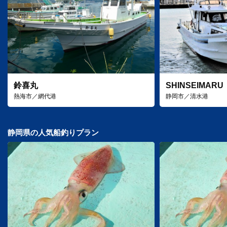
鈴喜丸
SHINSEIMARU
熱海市／網代港
静岡市／清水港
静岡県の人気船釣りプラン