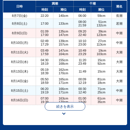
+
満潮
干潮
日時
潮名
−
時刻
潮位
時刻
潮位
8月7日(金)
22:20
140cm
06:00
59cm
長潮
08:00
51cm
8月8日(土)
17:00
133cm
若潮
21:59
132cm
01:09
135cm
09:20
39cm
8月9日(日)
中潮
17:00
147cm
22:40
123cm
02:49
139cm
10:10
27cm
8月10日(月)
中潮
17:29
157cm
23:00
113cm
03:49
147cm
10:49
19cm
8月11日(火)
大潮
17:59
164cm
23:29
103cm
04:30
155cm
11:20
15cm
8月12日(水)
大潮
18:19
168cm
23:49
92cm
05:19
162cm
8月13日(木)
11:49
15cm
大潮
18:39
170cm
05:50
165cm
00:09
81cm
8月14日(金)
大潮
18:59
171cm
12:19
18cm
06:20
166cm
00:30
71cm
8月15日(土)
中潮
19:19
171cm
12:40
25cm
07:00
163cm
01:00
61cm
8月16日(日)
中潮
19:39
170cm
13:00
35cm
続きを表示