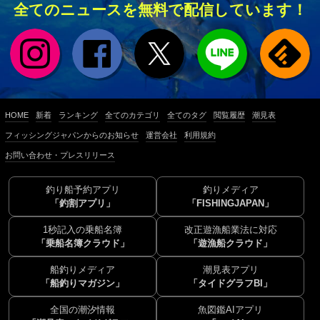
全てのニュースを無料で配信しています！
HOME
新着
ランキング
全てのカテゴリ
全てのタグ
閲覧履歴
潮見表
フィッシングジャパンからのお知らせ
運営会社
利用規約
お問い合わせ・プレスリリース
釣り船予約アプリ
釣りメディア
「釣割アプリ」
「FISHINGJAPAN」
1秒記入の乗船名簿
改正遊漁船業法に対応
「乗船名簿クラウド」
「遊漁船クラウド」
船釣りメディア
潮見表アプリ
「船釣りマガジン」
「タイドグラフBI」
全国の潮汐情報
魚図鑑AIアプリ