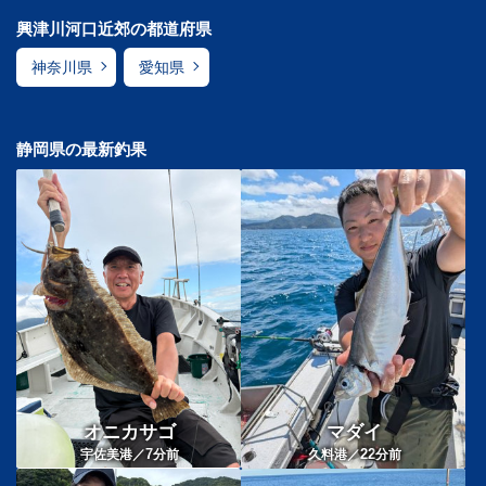
興津川河口近郊の都道府県
神奈川県
愛知県
静岡県の最新釣果
オニカサゴ
マダイ
7
22
宇佐美港／
分前
久料港／
分前