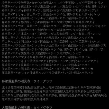
埼玉県×サワラ
埼玉県×タチウオ
埼玉県×ホウボウ
千葉県×マダイ
千葉県×ヒラメ
千葉県×イサキ
東京都×マアジ
東京都×タチウオ
東京都×シロギス
神奈川県×マアジ
神奈川県×マダイ
神奈川県×ブリ
新潟県×マダイ
新潟県×ブリ
新潟県×マアジ
富山県×アオリイカ
富山県×ブリ
富山県×マダイ
石川県×ブリ
石川県×キジハタ
石川県×マダイ
福井県×ケンサキイカ
福井県×マダイ
福井県×アオリイカ
静岡県×マダイ
静岡県×イサキ
静岡県×マアジ
愛知県×ブリ
愛知県×マダイ
愛知県×タチウオ
三重県×ブリ
三重県×マダイ
三重県×ヒラメ
京都府×ケンサキイカ
京都府×ブリ
京都府×マダイ
大阪府×マダイ
大阪府×サワラ
大阪府×ブリ
兵庫県×ブリ
兵庫県×マダイ
兵庫県×マダコ
和歌山県×マダイ
和歌山県×マアジ
和歌山県×ブリ
鳥取県×ケンサキイカ
鳥取県×マアジ
鳥取県×スルメイカ
岡山県×スズキ
岡山県×マダイ
岡山県×ヒラメ
広島県×マダイ
広島県×キジハタ
広島県×サワラ
山口県×ケンサキイカ
山口県×マダイ
山口県×キジハタ
徳島県×ブリ
徳島県×マアジ
徳島県×チダイ
香川県×マダイ
香川県×アオリイカ
香川県×マゴチ
愛媛県×マダイ
愛媛県×ブリ
愛媛県×キジハタ
高知県×カンパチ
高知県×アカアマダイ
高知県×マダイ
福岡県×マダイ
福岡県×ヤリイカ
福岡県×ケンサキイカ
佐賀県×マダイ
佐賀県×ヒラマサ
佐賀県×アカアマダイ
長崎県×マダイ
長崎県×キジハタ
長崎県×オオモンハタ
熊本県×マダイ
熊本県×ヒラメ
熊本県×メバル
鹿児島県×マダイ
鹿児島県×ケンサキイカ
鹿児島県×アオリイカ
沖縄県×スジアラ
沖縄県×キハダ
沖縄県×バラハタ
各都道府県の潮見表・タイドグラフ
北海道
青森県
岩手県
秋田県
宮城県
山形県
福島県
東京都
神奈川県
千葉県
茨城県
新潟県
富山県
石川県
福井県
愛知県
静岡県
三重県
大阪府
兵庫県
和歌山県
京都府
広島県
岡山県
山口県
鳥取県
島根県
高知県
香川県
徳島県
愛媛県
福岡県
佐賀県
長崎県
熊本県
大分県
宮崎県
鹿児島県
沖縄県
人気市町村の潮見表・タイドグラフ