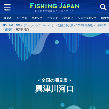
釣りが100倍楽しくなるメディア
潮見表
シーバス
エギング
アジング
バス釣り
ショアジギング
結び方
FISHING JAPAN（フィッシングジャパン）
全国の潮見表＜2026年最新版＞
静岡県
静岡市
興津川河口
＜全国の潮見表＞
興津川河口