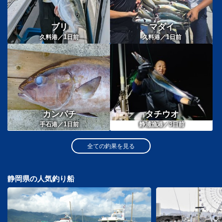
ブリ
マダイ
1
1
久料港／
日前
久料港／
日前
カンパチ
タチウオ
1
3
手石港／
日前
静浦漁港／
日前
全ての釣果を見る
静岡県の人気釣り船