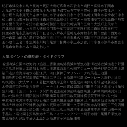
明石市
浜松市
糸島市
長崎市
周防大島町
広島市
和歌山市
鳴門市
富津市
下関市
北九州市
木更津市
姫路市
九十九里町
淡路市
石巻市
平戸市
横浜市
神戸市
江戸川区
名古屋市
呉市
延岡市
志摩市
館山市
平塚市
四日市市
小豆島町
江田島市
常滑市
沼津市
松山市
福山市
横須賀市
唐津市
津市
長島町
佐世保市
茅ヶ崎市
浦安市
宮古島市
伊勢市
伊万里市
天草市
今治市
南知多町
勝浦市
南伊勢町
浜田市
五島市
大洗町
上天草市
芦北町
愛南町
いわき市
大磯町
長門市
千葉市
焼津市
亘理町
境港市
田原市
臼杵市
鈴鹿市
西尾市
恩納村
銚子市
仙台市
八戸市
芦屋町
光市
舞鶴市
行橋市
碧南市
西海市
高松市
葉山町
徳之島町
気仙沼市
市川市
廿日市市
桑名市
福岡市
赤穂市
屋久島町
苫小牧市
玉名市
糸魚川市
川崎市
尾鷲市
柳井市
宇土市
加古川市
宗像市
諫早市
西宮市
上越市
倉敷市
出水市
南あわじ市
人気ポイントの潮見表・タイドグラフ
若洲海浜公園
本牧海釣り施設
三番瀬
鹿島港
横浜
舞阪漁港
那珂湊港
豊浜漁港
宇野港
小名浜港
貝塚人工島
加太漁港
大津港
葛西海浜公園
アジュール舞子
野島公園
閖上港
福田港
須磨海岸
清水港
旧江戸川河口
新舞子マリンパーク
相馬港
三池港
東扇島西公園
三浦海岸
南芦屋浜
二見港
片貝漁港
平和島ボートレース場
野北漁港
相模川河口
大洗マリーナ
若松
大蔵海岸
玉島Ｅ地区
碧南海釣り広場
波崎新漁港
木曽川河口
呼子港
八景島マリーナ
ふれーゆ裏
飯岡漁港
羽田
日立港
大黒海づり施設
豊川河口
千葉ポートパーク
関門橋
名護漁港
御前崎港
師崎港
天神崎
阿武隈川河口
海の公園
検見川堤防
筑後川昇開橋
室見川河口
敦賀新港
横須賀
平磯海づり公園
牛窓港
垂水漁港
本渡港
明石港
鳥取港
東幡豆漁港
佐伯港
田ノ浦漁港
仙台漁港
津名港
豊橋
大磯港
神戸空港親水護岸
木更津港
武庫川一文字
新宮漁港
吉野川河口
三角西港
洲本港
千葉港
城ヶ島公園
小島漁港
吹上浜
三崎漁港
妻鹿漁港
熊本新港
館山港
牛深
宇品波止場公園
志賀島漁港
大三島フィッシングパーク
網干港
新仁尾港
片瀬漁港
市原海釣り施設
本荘人工島
姪浜漁港
古宇利島
亀浦港