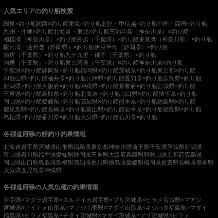
人気エリアの釣り船検索
関東×釣り船
関西×釣り船
東海×釣り船
北陸・甲信越×釣り船
中国・四国×釣り船
九州・沖縄×釣り船
北海道・東北×釣り船
三浦半島（神奈川県）×釣り船
相模湾（神奈川県）×釣り船
外房（千葉県）×釣り船
東京湾（神奈川県）×釣り船
駿河湾・遠州灘（静岡県）×釣り船
伊豆半島（静岡県）×釣り船
南房（千葉県）×釣り船
九十九里・銚子（千葉県）×釣り船
内房（千葉県）×釣り船
東京湾奥（千葉県）×釣り船
神奈川県×釣り船
千葉県×釣り船
静岡県×釣り船
福岡県×釣り船
茨城県×釣り船
東京都×釣り船
和歌山県×釣り船
福井県×釣り船
兵庫県×釣り船
愛知県×釣り船
広島県×釣り船
新潟県×釣り船
大阪府×釣り船
沖縄県×釣り船
京都府×釣り船
宮城県×釣り船
三重県×釣り船
鳥取県×釣り船
北海道 ×釣り船
山口県×釣り船
埼玉県×釣り船
岡山県×釣り船
愛媛県×釣り船
高知県×釣り船
熊本県×釣り船
徳島県×釣り船
鹿児島県×釣り船
長崎県×釣り船
富山県×釣り船
岩手県×釣り船
福島県×釣り船
島根県×釣り船
香川県×釣り船
大分県×釣り船
石川県×釣り船
各都道府県の船釣り釣果情報
北海道
岩手県
宮城県
山形県
福島県
東京都
神奈川県
埼玉県
千葉県
茨城県
新潟県
富山県
石川県
福井県
愛知県
静岡県
三重県
大阪府
兵庫県
和歌山県
京都府
広島県
岡山県
山口県
鳥取県
島根県
高知県
香川県
徳島県
愛媛県
福岡県
佐賀県
長崎県
熊本県
大分県
鹿児島県
沖縄県
各都道府県の人気魚種の釣果情報
岩手県×マダラ
岩手県×スルメイカ
岩手県×ブリ
宮城県×ヒラメ
宮城県×マアジ
宮城県×アイナメ
山形県×マアジ
山形県×マダイ
山形県×キジハタ
福島県×マダイ
福島県×ヒラメ
福島県×チダイ
茨城県×マダイ
茨城県×ブリ
茨城県×ヒラメ