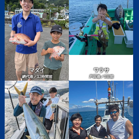
マダイ
ワラサ
13
1
網代港／
時間前
戸田港／
日前