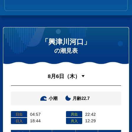
「興津川河口」
の潮見表
小潮
月齢22.7
04:57
22:42
日出
月出
18:44
12:29
日入
月入