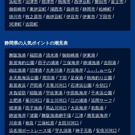
浜松市
沼津市
焼津市
熱海市
西伊豆町
磐田市
富士市
御前崎市
東伊豆町
湖西市
袋井市
静岡市
松崎町
掛川市
牧之原市
南伊豆町
伊豆市
伊東市
下田市
河津町
吉田町
静岡県の人気ポイントの潮見表
舞阪漁港
福田港
清水港
御前崎港
伊東港
新居海釣公園
田子の浦港
三保海岸
静浦漁港
吉田港
由比漁港
沼津港
大井川港
片浜海岸
ふぃしゅーな
弁天島海浜公園
用宗港
下田
足保港
熱海釣り公園
新居表浜
戸田港
天竜川河口
石津浜公園
今切口
木負堤防
稲取港
宇佐美港
中田島海岸
千本浜公園
土肥港
菊川河口
富士川河口
江の浦港
浜岡サーフ
焼津港
田子漁港
馬込川河口
大浜海岸
初島港
静波海岸
渚園
舞阪漁港網干場
三津
潮見坂海岸
川奈港
相良
三保松原
太田川河口
浜名湖ボートレース場
宇久須港
神子元島
安倍川河口