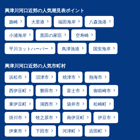
興津川河口近郊の人気潮見表ポイント
旗崎
大里港
福田海岸
八森漁港
小浦海岸
黒田の家臣
空寿崎
平川ヨットハーバー
鳥津漁港
国安海岸
興津川河口近郊の人気市町村
浜松市
沼津市
焼津市
熱海市
西伊豆町
磐田市
富士市
御前崎市
東伊豆町
湖西市
袋井市
松崎町
掛川市
牧之原市
南伊豆町
伊豆市
伊東市
下田市
河津町
吉田町