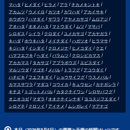
マハタ
ヒメダイ
ヒラメ
アラ
チカメキントキ
アカムツ
ウメイロ
カツオ
カワハギ
アカイサキ
ホウボウ
ハマダイ
サワラ
アヤメカサゴ
ムロアジ
アオハタ
オオメハタ
マトウダイ
ムツ
マサバ
シロギス
シイラ
クロダイ
ユメカサゴ
アカヤガラ
キハダ
ホウキハタ
メイチダイ
ハガツオ
ヒラマサ
キジハタ
イシダイ
クロメジナ
ヒメコダイ
クエ
ハマフエフキ
ヘダイ
バラムツ
クロシビカマス
アカカマス
タカサゴ
アブラボウズ
エビスダイ
マルソウダ
マゴチ
メバル
トラフグ
アコウダイ
ハチビキ
フエフキダイ
ショウサイフグ
ウスメバル
カマスサワラ
マダコ
コウイカ
キュウセン
カナガシラ
キチヌ
トゴットメバル
カタクチイワシ
シロサバフグ
オニオコゼ
マダラ
オオクチイシナギ
ヨコスジフエダイ
シログチ
クロソイ
アイナメ
ムシガレイ
マアナゴ
本日（2026年8月6日）の満潮と干潮の時間はいつです