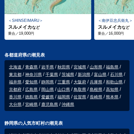
SHINSEIMARU
南伊豆忠兵衛丸
スルメイカ
スルメイカ
など
など
19,000
16,000
乗合／
円
乗合／
円
各都道府県の潮見表
北海道
青森県
岩手県
秋田県
宮城県
山形県
福島県
東京都
神奈川県
千葉県
茨城県
新潟県
富山県
石川県
福井県
愛知県
静岡県
三重県
大阪府
兵庫県
和歌山県
京都府
広島県
岡山県
山口県
鳥取県
島根県
高知県
香川県
徳島県
愛媛県
福岡県
佐賀県
長崎県
熊本県
大分県
宮崎県
鹿児島県
沖縄県
静岡県の人気市町村の潮見表