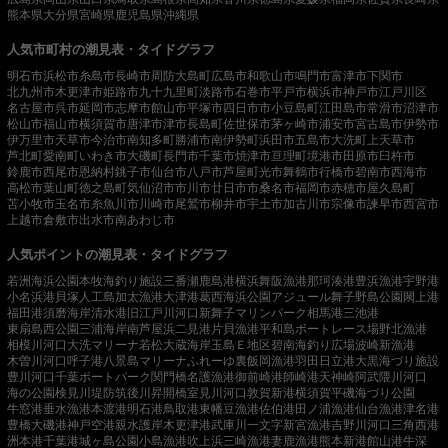
熊本県
大分県
宮崎県
鹿児島県
沖縄県
人気市町村の潮見表・タイドグラフ
明石市
浜松市
糸島市
長崎市
周防大島町
広島市
和歌山市
鳴門市
富津市
下関市
北九州市
木更津市
姫路市
九十九里町
淡路市
石巻市
平戸市
横浜市
神戸市
江戸川区
名古屋市
呉市
延岡市
志摩市
館山市
平塚市
四日市市
小豆島町
江田島市
常滑市
沼津市
松山市
福山市
横須賀市
唐津市
津市
長島町
佐世保市
茅ヶ崎市
浦安市
宮古島市
伊勢市
伊万里市
天草市
今治市
南知多町
勝浦市
南伊勢町
浜田市
五島市
大洗町
上天草市
芦北町
愛南町
いわき市
大磯町
長門市
千葉市
焼津市
亘理町
境港市
田原市
臼杵市
鈴鹿市
西尾市
恩納村
銚子市
仙台市
八戸市
芦屋町
光市
舞鶴市
行橋市
碧南市
西海市
高松市
葉山町
徳之島町
気仙沼市
市川市
廿日市市
桑名市
福岡市
赤穂市
屋久島町
苫小牧市
玉名市
糸魚川市
川崎市
尾鷲市
柳井市
宇土市
加古川市
宗像市
諫早市
西宮市
上越市
倉敷市
出水市
南あわじ市
人気ポイントの潮見表・タイドグラフ
若洲海浜公園
本牧海釣り施設
三番瀬
鹿島港
横浜
舞阪漁港
那珂湊港
豊浜漁港
宇野港
小名浜港
貝塚人工島
加太漁港
大津港
葛西海浜公園
アジュール舞子
野島公園
閖上港
福田港
須磨海岸
清水港
旧江戸川河口
新舞子マリンパーク
相馬港
三池港
東扇島西公園
三浦海岸
南芦屋浜
二見港
片貝漁港
平和島ボートレース場
野北漁港
相模川河口
大洗マリーナ
若松
大蔵海岸
玉島Ｅ地区
碧南海釣り広場
波崎新漁港
木曽川河口
呼子港
八景島マリーナ
ふれーゆ裏
飯岡漁港
羽田
日立港
大黒海づり施設
豊川河口
千葉ポートパーク
関門橋
名護漁港
御前崎港
師崎港
天神崎
阿武隈川河口
海の公園
検見川堤防
筑後川昇開橋
室見川河口
敦賀新港
横須賀
平磯海づり公園
牛窓港
垂水漁港
本渡港
明石港
鳥取港
東幡豆漁港
佐伯港
田ノ浦漁港
仙台漁港
津名港
豊橋
大磯港
神戸空港親水護岸
木更津港
武庫川一文字
新宮漁港
吉野川河口
三角西港
洲本港
千葉港
城ヶ島公園
小島漁港
吹上浜
三崎漁港
妻鹿漁港
熊本新港
館山港
牛深