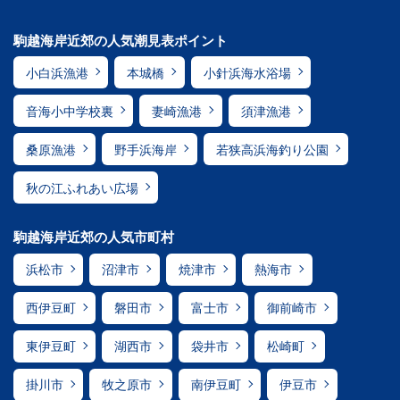
駒越海岸近郊の人気潮見表ポイント
小白浜漁港
本城橋
小針浜海水浴場
音海小中学校裏
妻崎漁港
須津漁港
桑原漁港
野手浜海岸
若狭高浜海釣り公園
秋の江ふれあい広場
駒越海岸近郊の人気市町村
浜松市
沼津市
焼津市
熱海市
西伊豆町
磐田市
富士市
御前崎市
東伊豆町
湖西市
袋井市
松崎町
掛川市
牧之原市
南伊豆町
伊豆市