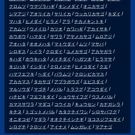
クロムツ
ウマヅラハギ
キンメダイ
オニカサゴ
シマアジ
アオリイカ
ヤリイカ
ウッカリカサゴ
キダイ
マハタ
ヒメダイ
ヒラメ
アラ
チカメキントキ
アカムツ
ウメイロ
カツオ
カワハギ
アカイサキ
ホウボウ
ハマダイ
サワラ
アヤメカサゴ
ムロアジ
アオハタ
オオメハタ
マトウダイ
ムツ
マサバ
シロギス
シイラ
クロダイ
ユメカサゴ
アカヤガラ
キハダ
ホウキハタ
メイチダイ
ハガツオ
ヒラマサ
キジハタ
イシダイ
クロメジナ
ヒメコダイ
クエ
ハマフエフキ
ヘダイ
バラムツ
クロシビカマス
アカカマス
タカサゴ
アブラボウズ
エビスダイ
マルソウダ
マゴチ
メバル
トラフグ
アコウダイ
ハチビキ
フエフキダイ
ショウサイフグ
ウスメバル
カマスサワラ
マダコ
コウイカ
キュウセン
カナガシラ
キチヌ
トゴットメバル
カタクチイワシ
シロサバフグ
オニオコゼ
マダラ
オオクチイシナギ
ヨコスジフエダイ
シログチ
クロソイ
アイナメ
ムシガレイ
マアナゴ