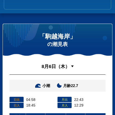
「駒越海岸」
の潮見表
小潮
月齢22.7
04:58
22:43
日出
月出
18:45
12:29
日入
月入