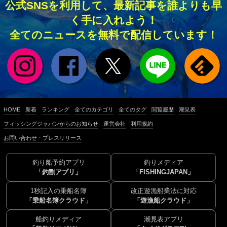
公式SNSを利用して、最新記事を誰よりも早
く手に入れよう！
全てのニュースを無料で配信しています！
HOME
新着
ランキング
全てのカテゴリ
全てのタグ
閲覧履歴
潮見表
フィッシングジャパンからのお知らせ
運営会社
利用規約
お問い合わせ・プレスリリース
釣り船予約アプリ
釣りメディア
「釣割アプリ」
「FISHINGJAPAN」
1秒記入の乗船名簿
改正遊漁船業法に対応
「乗船名簿クラウド」
「遊漁船クラウド」
船釣りメディア
潮見表アプリ