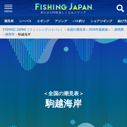
釣りが100倍楽しくなるメディア
潮見表
シーバス
エギング
アジング
バス釣り
ショアジギング
結び方
FISHING JAPAN（フィッシングジャパン）
全国の潮見表＜2026年最新版＞
静岡県
静岡市
駒越海岸
＜全国の潮見表＞
駒越海岸