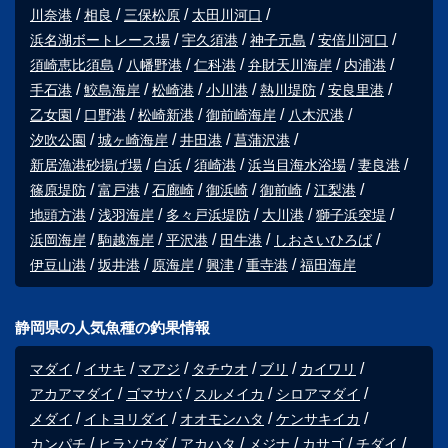
川奈港
相良
三保松原
太田川河口
浜名湖ボートレース場
宇久須港
神子元島
安倍川河口
須崎恵比須島
八幡野港
仁科港
弁財天川海岸
内浦港
手石港
鮫島海岸
松崎港
小川港
熱川堤防
安良里港
乙女園
口野港
松崎新港
御前崎海岸
八木沢港
汐吹公園
城ヶ崎海岸
井田港
菖蒲沢港
新居漁港砂揚げ場
白浜
須崎港
浜当目海水浴場
妻良港
篠原堤防
富戸港
石廊崎
御浜崎
御前崎
江梨港
地頭方港
浅羽海岸
多々戸浜堤防
大川港
獅子浜突堤
浜岡海岸
駒越海岸
平沢港
田牛港
しおさいひろば
伊豆山港
坂井港
原海岸
興津
重寺港
福田海岸
静岡県の人気魚種の釣果情報
マダイ
イサキ
マアジ
タチウオ
ブリ
カイワリ
アカアマダイ
ゴマサバ
スルメイカ
シロアマダイ
メダイ
イトヨリダイ
オオモンハタ
ケンサキイカ
カンパチ
ヒラソウダ
アカハタ
メジナ
カサゴ
チダイ