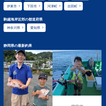
伊東市
下田市
河津町
吉田町
駒越海岸近郊の都道府県
神奈川県
愛知県
静岡県の最新釣果