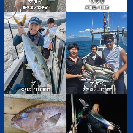
マダイ
ワラサ
13
1
網代港／
分前
戸田港／
日前
ブリ
マダイ
11
11
久料港／
時間前
久料港／
時間前