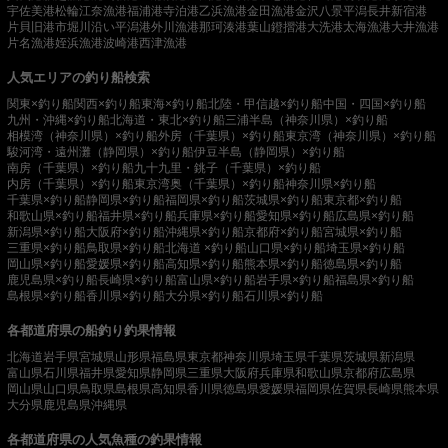
宇佐美港
松輪江奈漁港
福浦港
寺泊港
乙浜漁港
金田漁港
金沢八景平潟
長井新宿港
片貝旧港
市堀川沿い
平潟港
外川漁港
那珂湊港
葉山鐙摺港
大洗港
太海漁港
大井漁港
片名漁港
姪浜漁港
波崎港
西津漁港
人気エリアの釣り船検索
関東×釣り船
関西×釣り船
東海×釣り船
北陸・甲信越×釣り船
中国・四国×釣り船
九州・沖縄×釣り船
北海道・東北×釣り船
三浦半島（神奈川県）×釣り船
相模湾（神奈川県）×釣り船
外房（千葉県）×釣り船
東京湾（神奈川県）×釣り船
駿河湾・遠州灘（静岡県）×釣り船
伊豆半島（静岡県）×釣り船
南房（千葉県）×釣り船
九十九里・銚子（千葉県）×釣り船
内房（千葉県）×釣り船
東京湾奥（千葉県）×釣り船
神奈川県×釣り船
千葉県×釣り船
静岡県×釣り船
福岡県×釣り船
茨城県×釣り船
東京都×釣り船
和歌山県×釣り船
福井県×釣り船
兵庫県×釣り船
愛知県×釣り船
広島県×釣り船
新潟県×釣り船
大阪府×釣り船
沖縄県×釣り船
京都府×釣り船
宮城県×釣り船
三重県×釣り船
鳥取県×釣り船
北海道 ×釣り船
山口県×釣り船
埼玉県×釣り船
岡山県×釣り船
愛媛県×釣り船
高知県×釣り船
熊本県×釣り船
徳島県×釣り船
鹿児島県×釣り船
長崎県×釣り船
富山県×釣り船
岩手県×釣り船
福島県×釣り船
島根県×釣り船
香川県×釣り船
大分県×釣り船
石川県×釣り船
各都道府県の船釣り釣果情報
北海道
岩手県
宮城県
山形県
福島県
東京都
神奈川県
埼玉県
千葉県
茨城県
新潟県
富山県
石川県
福井県
愛知県
静岡県
三重県
大阪府
兵庫県
和歌山県
京都府
広島県
岡山県
山口県
鳥取県
島根県
高知県
香川県
徳島県
愛媛県
福岡県
佐賀県
長崎県
熊本県
大分県
鹿児島県
沖縄県
各都道府県の人気魚種の釣果情報