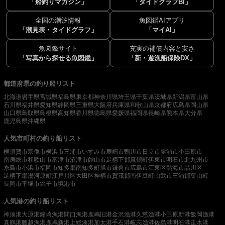
「船釣りマガジン」
「タイドグラフBI」
全国の潮汐情報
魚図鑑AIアプリ
「潮見表・タイドグラフ」
「マイAI」
魚図鑑サイト
充実の補償内容と安さ
「写真から探せる魚図鑑」
「新・遊漁船保険DX」
都道府県の釣り船リスト
北海道
岩手県
宮城県
福島県
東京都
神奈川県
埼玉県
千葉県
茨城県
新潟県
富山県
石川県
福井県
愛知県
静岡県
三重県
大阪府
兵庫県
和歌山県
京都府
広島県
岡山県
山口県
鳥取県
島根県
高知県
香川県
徳島県
愛媛県
福岡県
長崎県
熊本県
大分県
鹿児島県
沖縄県
人気市町村の釣り船リスト
横須賀市
宗像市
横浜市
三浦市
いすみ市
鹿嶋市
鴨川市
日立市
勝浦市
小田原市
南房総市
和歌山市
富津市
沼津市
館山市
足柄下郡真鶴町
伊東市
明石市
北九州市
糸島市
小浜市
福岡市
知多郡南知多町
旭市
鎌倉市
広島市
江東区
熱海市
品川区
足柄下郡湯河原町
江戸川区
大田区
神栖市
賀茂郡南伊豆町
山武市
三浦郡葉山町
長岡市
平塚市
銚子市
境港市
人気港の釣り船リスト
神湊港
大原港
鐘崎漁港
間口漁港
鹿嶋旧港
金沢漁港
久慈漁港
小田原新港
飯岡漁港
真鶴港
腰越漁港
鹿嶋新港
上総湊港
加太港
手石港
岐志漁港
佐島港
明石港
走水港