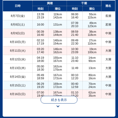
+
満潮
干潮
日時
潮名
−
時刻
潮位
時刻
潮位
13:39
119cm
06:00
55cm
8月7日(金)
長潮
23:19
142cm
16:40
115cm
07:39
49cm
8月8日(土)
16:00
131cm
若潮
20:10
123cm
00:39
138cm
08:59
38cm
8月9日(日)
中潮
16:40
144cm
21:40
118cm
02:10
140cm
09:49
27cm
8月10日(月)
中潮
17:19
154cm
22:30
110cm
03:20
146cm
10:30
19cm
8月11日(火)
大潮
17:40
162cm
23:09
100cm
04:19
155cm
11:10
14cm
8月12日(水)
大潮
18:00
167cm
23:40
90cm
05:00
162cm
8月13日(木)
11:49
13cm
大潮
18:30
170cm
05:49
167cm
00:10
80cm
8月14日(金)
大潮
18:59
172cm
12:20
16cm
06:29
169cm
00:40
70cm
8月15日(土)
中潮
19:20
172cm
12:59
24cm
07:00
167cm
01:10
62cm
8月16日(日)
中潮
19:40
170cm
13:20
35cm
続きを表示