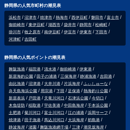
静岡県の人気市町村の潮見表
浜松市
沼津市
焼津市
熱海市
西伊豆町
磐田市
富士市
御前崎市
東伊豆町
湖西市
袋井市
静岡市
松崎町
掛川市
牧之原市
南伊豆町
伊豆市
伊東市
下田市
河津町
吉田町
静岡県の人気ポイントの潮見表
舞阪漁港
福田港
清水港
御前崎港
伊東港
新居海釣公園
田子の浦港
三保海岸
静浦漁港
吉田港
由比漁港
沼津港
大井川港
片浜海岸
ふぃしゅーな
弁天島海浜公園
用宗港
下田
足保港
熱海釣り公園
新居表浜
戸田港
天竜川河口
石津浜公園
今切口
木負堤防
稲取港
宇佐美港
中田島海岸
千本浜公園
土肥港
菊川河口
富士川河口
江の浦港
浜岡サーフ
焼津港
田子漁港
馬込川河口
大浜海岸
初島港
静波海岸
渚園
舞阪漁港網干場
三津
潮見坂海岸