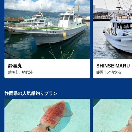
鈴喜丸
SHINSEIMARU
熱海市／網代港
静岡市／清水港
静岡県の人気船釣りプラン