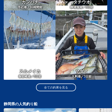
カンパチ
タチウオ
16
3
手石港／
時間前
静浦漁港／
日前
スルメイカ
マダイ
3
3
御前崎港／
日前
久料港／
日前
全ての釣果を見る
静岡県の人気釣り船