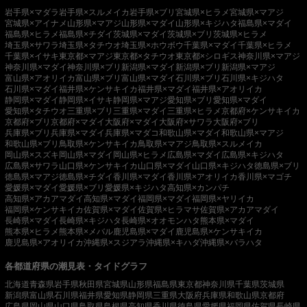
岩手県×マダラ
岩手県×スルメイカ
岩手県×ブリ
宮城県×ヒラメ
宮城県×マアジ
宮城県×アイナメ
山形県×マアジ
山形県×マダイ
山形県×キジハタ
福島県×マダイ
福島県×ヒラメ
福島県×チダイ
茨城県×マダイ
茨城県×ブリ
茨城県×ヒラメ
埼玉県×サワラ
埼玉県×タチウオ
埼玉県×ホウボウ
千葉県×マダイ
千葉県×ヒラメ
千葉県×イサキ
東京都×マアジ
東京都×タチウオ
東京都×シロギス
神奈川県×マアジ
神奈川県×マダイ
神奈川県×ブリ
新潟県×マダイ
新潟県×ブリ
新潟県×マアジ
富山県×アオリイカ
富山県×ブリ
富山県×マダイ
石川県×ブリ
石川県×キジハタ
石川県×マダイ
福井県×ケンサキイカ
福井県×マダイ
福井県×アオリイカ
静岡県×マダイ
静岡県×イサキ
静岡県×マアジ
愛知県×ブリ
愛知県×マダイ
愛知県×タチウオ
三重県×ブリ
三重県×マダイ
三重県×ヒラメ
京都府×ケンサキイカ
京都府×ブリ
京都府×マダイ
大阪府×マダイ
大阪府×サワラ
大阪府×ブリ
兵庫県×ブリ
兵庫県×マダイ
兵庫県×マダコ
和歌山県×マダイ
和歌山県×マアジ
和歌山県×ブリ
鳥取県×ケンサキイカ
鳥取県×マアジ
鳥取県×スルメイカ
岡山県×スズキ
岡山県×マダイ
岡山県×ヒラメ
広島県×マダイ
広島県×キジハタ
広島県×サワラ
山口県×ケンサキイカ
山口県×マダイ
山口県×キジハタ
徳島県×ブリ
徳島県×マアジ
徳島県×チダイ
香川県×マダイ
香川県×アオリイカ
香川県×マゴチ
愛媛県×マダイ
愛媛県×ブリ
愛媛県×キジハタ
高知県×カンパチ
高知県×アカアマダイ
高知県×マダイ
福岡県×マダイ
福岡県×ヤリイカ
福岡県×ケンサキイカ
佐賀県×マダイ
佐賀県×ヒラマサ
佐賀県×アカアマダイ
長崎県×マダイ
長崎県×キジハタ
長崎県×オオモンハタ
熊本県×マダイ
熊本県×ヒラメ
熊本県×メバル
鹿児島県×マダイ
鹿児島県×ケンサキイカ
鹿児島県×アオリイカ
沖縄県×スジアラ
沖縄県×キハダ
沖縄県×バラハタ
各都道府県の潮見表・タイドグラフ
北海道
青森県
岩手県
秋田県
宮城県
山形県
福島県
東京都
神奈川県
千葉県
茨城県
新潟県
富山県
石川県
福井県
愛知県
静岡県
三重県
大阪府
兵庫県
和歌山県
京都府
広島県
岡山県
山口県
鳥取県
島根県
高知県
香川県
徳島県
愛媛県
福岡県
佐賀県
長崎県