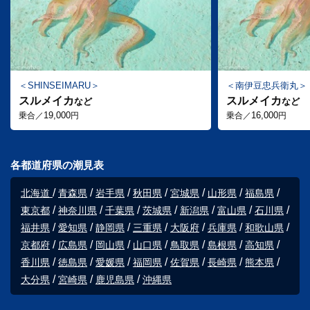
SHINSEIMARU
南伊豆忠兵衛丸
スルメイカ
スルメイカ
など
など
19,000
16,000
乗合／
円
乗合／
円
各都道府県の潮見表
北海道
青森県
岩手県
秋田県
宮城県
山形県
福島県
東京都
神奈川県
千葉県
茨城県
新潟県
富山県
石川県
福井県
愛知県
静岡県
三重県
大阪府
兵庫県
和歌山県
京都府
広島県
岡山県
山口県
鳥取県
島根県
高知県
香川県
徳島県
愛媛県
福岡県
佐賀県
長崎県
熊本県
大分県
宮崎県
鹿児島県
沖縄県