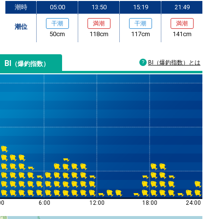
潮時
05:00
13:50
15:19
21:49
干潮
満潮
干潮
満潮
潮位
50cm
118cm
117cm
141cm
BI
BI（爆釣指数）とは
（爆釣指数）
00
6:00
12:00
18:00
24:00