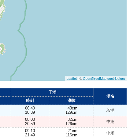
Leaflet
| ©
OpenStreetMap contributors
干潮
潮名
時刻
潮位
06:40
43cm
若潮
18:39
129cm
08:00
32cm
中潮
20:59
126cm
09:10
21cm
中潮
21:49
116cm