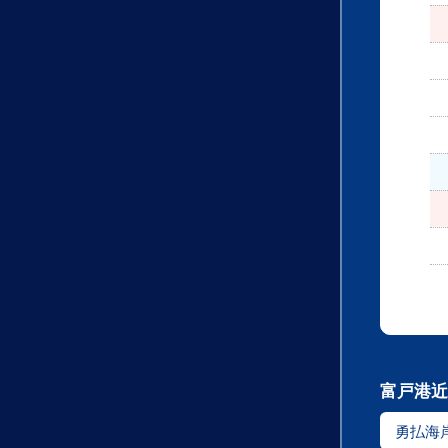
富戸港近
勇払海