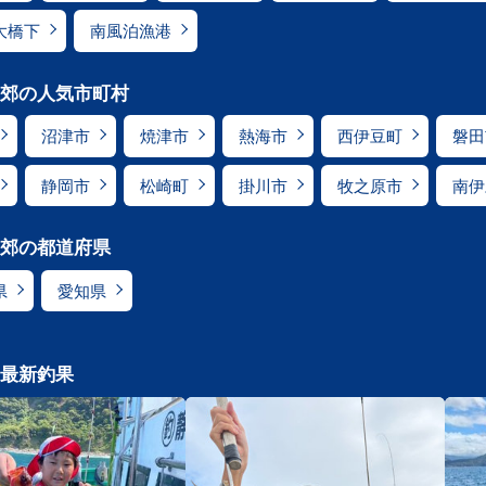
大橋下
南風泊漁港
郊の人気市町村
沼津市
焼津市
熱海市
西伊豆町
磐田
静岡市
松崎町
掛川市
牧之原市
南伊
郊の都道府県
県
愛知県
最新釣果