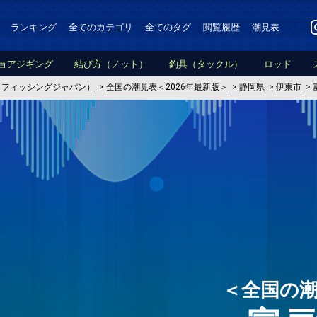
ランキング
全てのカテゴリ
全てのタグ
閲覧履歴
潮見表
ョアジギング
結び方（ノット）
釣具（タックル）
ロッド
PAN（フィッシングジャパン）
>
全国の潮見表＜2026年最新版＞
>
静岡県
>
伊東市
>
＜全国の