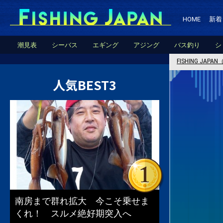
HOME
新着
潮見表
シーバス
エギング
アジング
バス釣り
シ
FISHING JA
人気BEST3
南房まで群れ拡大 今こそ乗せま
くれ！ スルメ絶好期突入へ