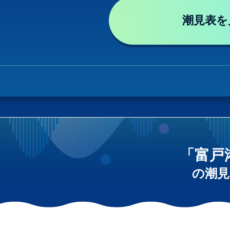
潮見表を
「富戸
の潮見