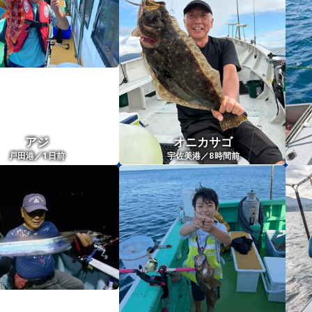
アジ
オニカサゴ
1
8
戸田港／
日前
宇佐美港／
時間前