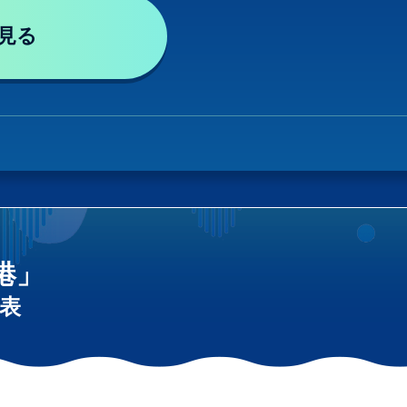
見る
港」
表