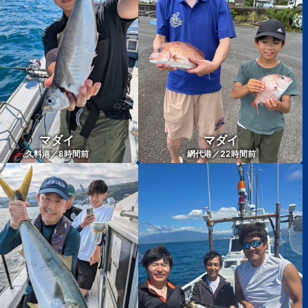
マダイ
マダイ
8
22
久料港／
時間前
網代港／
時間前