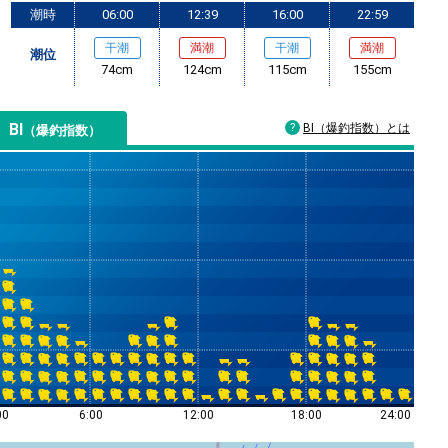
潮時
06:00
12:39
16:00
22:59
干潮
満潮
干潮
満潮
潮位
74cm
124cm
115cm
155cm
BI
BI（爆釣指数）とは
（爆釣指数）
00
6:00
12:00
18:00
24:00