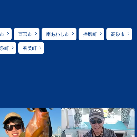
市
西宮市
南あわじ市
播磨町
高砂市
泉町
香美町