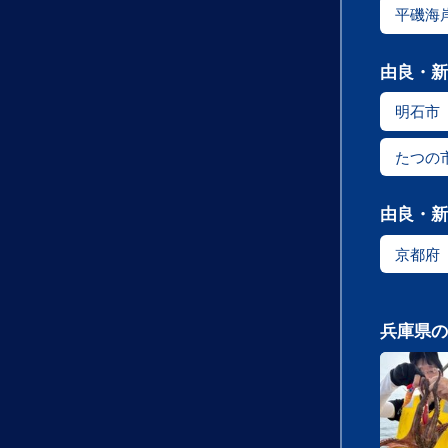
平磯海
由良・新
明石市
たつの
由良・新
京都府
兵庫県の