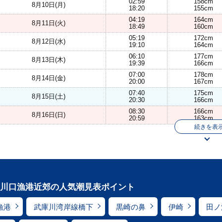
02:59
158cm
8月10日(月)
18:20
155cm
04:19
164cm
8月11日(火)
18:49
160cm
05:19
172cm
8月12日(水)
19:10
164cm
06:10
177cm
8月13日(木)
19:39
166cm
07:00
178cm
8月14日(金)
20:00
167cm
07:40
175cm
8月15日(土)
20:30
166cm
08:30
166cm
8月16日(日)
20:59
163cm
続きを表
川口漁港近郊の人気潮見表ポイント
漁港
武庫川湾岸線橋下
黒崎の鼻
伊崎
田ノ