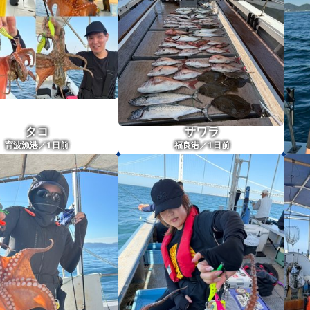
タコ
サワラ
1
1
育波漁港／
日前
福良港／
日前