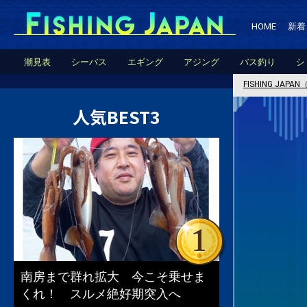
HOME
新着
潮見表
シーバス
エギング
アジング
バス釣り
シ
FISHING JA
人気BEST3
南房まで群れ拡大 今こそ乗せま
くれ！ スルメ絶好期突入へ