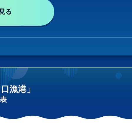
見る
川口漁港」
表