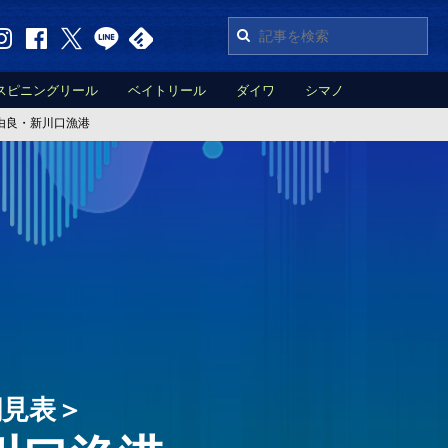
スピニングリール
ベイトリール
ダイワ
シマノ
由良・新川口漁港
潮見表＞