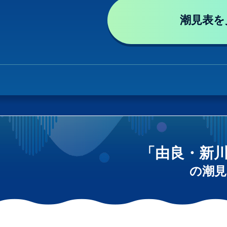
潮見表を
「由良・新
の潮見