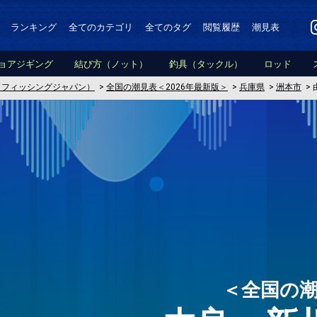
ランキング
全てのカテゴリ
全てのタグ
閲覧履歴
潮見表
ョアジギング
結び方（ノット）
釣具（タックル）
ロッド
PAN（フィッシングジャパン）
>
全国の潮見表＜2026年最新版＞
>
兵庫県
>
洲本市
>
＜全国の