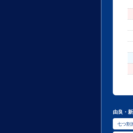
由良・新
七つ割