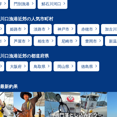
岸
門別漁港
鯖石川河口
川口漁港近郊の人気市町村
姫路市
淡路市
神戸市
赤穂市
加古川
市
芦屋市
相生市
尼崎市
豊岡市
新温
川口漁港近郊の都道府県
大阪府
鳥取県
岡山県
徳島県
最新釣果