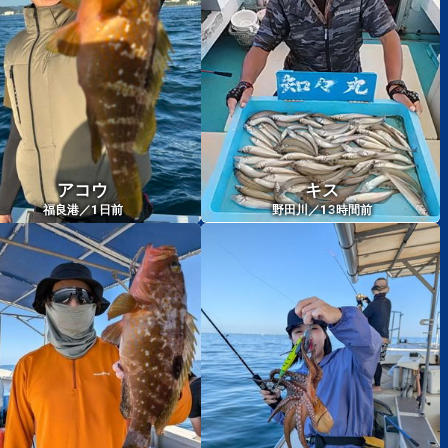
アコウ
キス
1
13
福良港／
日前
野田川／
時間前