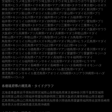
茨城県×ヒラメ
埼玉県×サワラ
埼玉県×タチウオ
埼玉県×ホウボウ
千葉県×マダイ
千葉県×ヒラメ
千葉県×イサキ
東京都×マアジ
東京都×タチウオ
東京都×シロギス
神奈川県×マアジ
神奈川県×マダイ
神奈川県×ブリ
新潟県×マダイ
新潟県×ブリ
新潟県×マアジ
富山県×アオリイカ
富山県×ブリ
富山県×マダイ
石川県×ブリ
石川県×キジハタ
石川県×マダイ
福井県×ケンサキイカ
福井県×マダイ
福井県×アオリイカ
静岡県×マダイ
静岡県×イサキ
静岡県×マアジ
愛知県×ブリ
愛知県×マダイ
愛知県×タチウオ
三重県×ブリ
三重県×マダイ
三重県×ヒラメ
京都府×ケンサキイカ
京都府×ブリ
京都府×マダイ
大阪府×マダイ
大阪府×サワラ
大阪府×ブリ
兵庫県×ブリ
兵庫県×マダイ
兵庫県×マダコ
和歌山県×マダイ
和歌山県×マアジ
和歌山県×ブリ
鳥取県×ケンサキイカ
鳥取県×マアジ
鳥取県×アオリイカ
岡山県×スズキ
岡山県×マダイ
岡山県×ヒラメ
広島県×マダイ
広島県×キジハタ
広島県×サワラ
山口県×マダイ
山口県×キジハタ
山口県×ケンサキイカ
徳島県×ブリ
徳島県×マアジ
徳島県×チダイ
香川県×マダイ
香川県×アオリイカ
香川県×マゴチ
愛媛県×マダイ
愛媛県×ブリ
愛媛県×キジハタ
高知県×カンパチ
高知県×アカアマダイ
高知県×イサキ
福岡県×マダイ
福岡県×ヤリイカ
福岡県×ケンサキイカ
佐賀県×マダイ
佐賀県×ヒラマサ
佐賀県×アカアマダイ
長崎県×マダイ
長崎県×キジハタ
長崎県×オオモンハタ
熊本県×マダイ
熊本県×ヒラメ
熊本県×メバル
鹿児島県×マダイ
鹿児島県×ケンサキイカ
鹿児島県×アオリイカ
沖縄県×スジアラ
沖縄県×キハダ
沖縄県×バラハタ
各都道府県の潮見表・タイドグラフ
北海道
青森県
岩手県
秋田県
宮城県
山形県
福島県
東京都
神奈川県
千葉県
茨城県
新潟県
富山県
石川県
福井県
愛知県
静岡県
三重県
大阪府
兵庫県
和歌山県
京都府
広島県
岡山県
山口県
鳥取県
島根県
高知県
香川県
徳島県
愛媛県
福岡県
佐賀県
長崎県
熊本県
大分県
宮崎県
鹿児島県
沖縄県