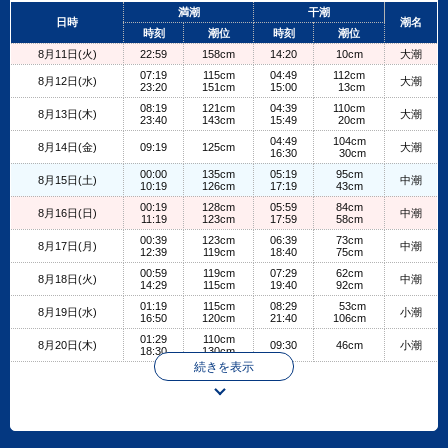
+
満潮
干潮
日時
潮名
−
時刻
潮位
時刻
潮位
8月11日(火)
22:59
158cm
14:20
10cm
大潮
07:19
115cm
04:49
112cm
8月12日(水)
大潮
23:20
151cm
15:00
13cm
08:19
121cm
04:39
110cm
8月13日(木)
大潮
23:40
143cm
15:49
20cm
04:49
104cm
8月14日(金)
09:19
125cm
大潮
16:30
30cm
00:00
135cm
05:19
95cm
8月15日(土)
中潮
10:19
126cm
17:19
43cm
00:19
128cm
05:59
84cm
8月16日(日)
中潮
11:19
123cm
17:59
58cm
00:39
123cm
06:39
73cm
8月17日(月)
中潮
12:39
119cm
18:40
75cm
00:59
119cm
07:29
62cm
8月18日(火)
中潮
14:29
115cm
19:40
92cm
01:19
115cm
08:29
53cm
8月19日(水)
小潮
16:50
120cm
21:40
106cm
01:29
110cm
8月20日(木)
09:30
46cm
小潮
18:30
130cm
続きを表示