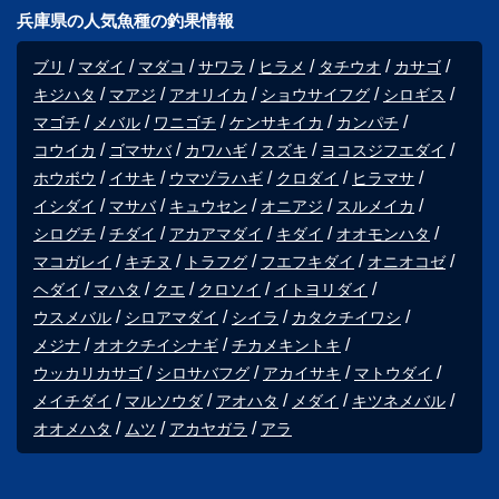
兵庫県の人気魚種の釣果情報
ブリ
マダイ
マダコ
サワラ
ヒラメ
タチウオ
カサゴ
キジハタ
マアジ
アオリイカ
ショウサイフグ
シロギス
マゴチ
メバル
ワニゴチ
ケンサキイカ
カンパチ
コウイカ
ゴマサバ
カワハギ
スズキ
ヨコスジフエダイ
ホウボウ
イサキ
ウマヅラハギ
クロダイ
ヒラマサ
イシダイ
マサバ
キュウセン
オニアジ
スルメイカ
シログチ
チダイ
アカアマダイ
キダイ
オオモンハタ
マコガレイ
キチヌ
トラフグ
フエフキダイ
オニオコゼ
ヘダイ
マハタ
クエ
クロソイ
イトヨリダイ
ウスメバル
シロアマダイ
シイラ
カタクチイワシ
メジナ
オオクチイシナギ
チカメキントキ
ウッカリカサゴ
シロサバフグ
アカイサキ
マトウダイ
メイチダイ
マルソウダ
アオハタ
メダイ
キツネメバル
オオメハタ
ムツ
アカヤガラ
アラ