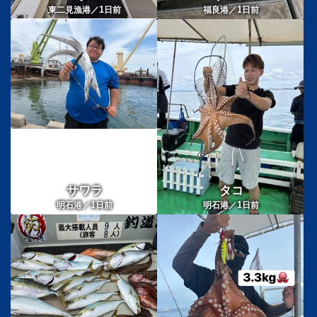
1
1
東二見漁港／
日前
福良港／
日前
サワラ
タコ
1
1
明石港／
日前
明石港／
日前