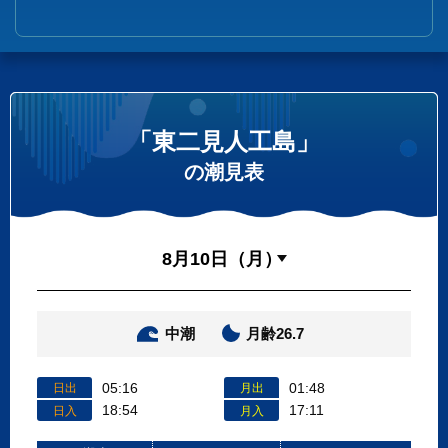
「東二見人工島」
の潮見表
中潮
月齢26.7
05:16
01:48
日出
月出
18:54
17:11
日入
月入