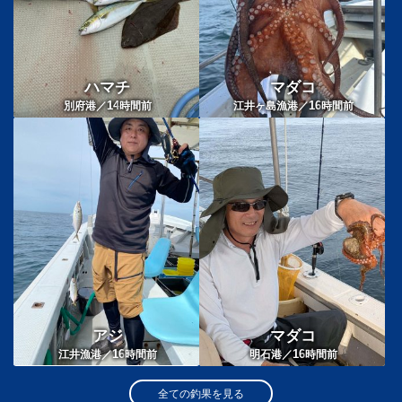
ハマチ
マダコ
14
16
別府港／
時間前
江井ヶ島漁港／
時間前
アジ
マダコ
16
16
江井漁港／
時間前
明石港／
時間前
全ての釣果を見る