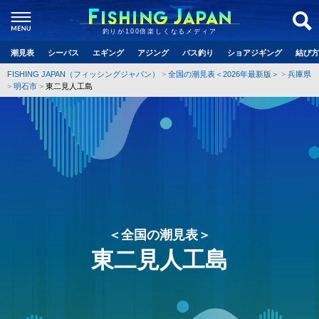
釣りが100倍楽しくなるメディア
潮見表
シーバス
エギング
アジング
バス釣り
ショアジギング
結び方
FISHING JAPAN（フィッシングジャパン）
全国の潮見表＜2026年最新版＞
兵庫県
明石市
東二見人工島
＜全国の潮見表＞
東二見人工島