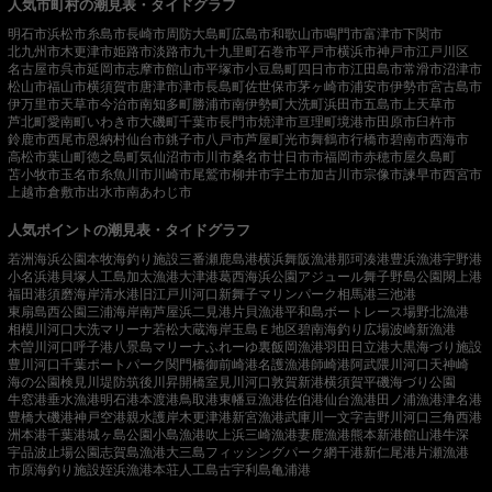
人気市町村の潮見表・タイドグラフ
明石市
浜松市
糸島市
長崎市
周防大島町
広島市
和歌山市
鳴門市
富津市
下関市
北九州市
木更津市
姫路市
淡路市
九十九里町
石巻市
平戸市
横浜市
神戸市
江戸川区
名古屋市
呉市
延岡市
志摩市
館山市
平塚市
小豆島町
四日市市
江田島市
常滑市
沼津市
松山市
福山市
横須賀市
唐津市
津市
長島町
佐世保市
茅ヶ崎市
浦安市
伊勢市
宮古島市
伊万里市
天草市
今治市
南知多町
勝浦市
南伊勢町
大洗町
浜田市
五島市
上天草市
芦北町
愛南町
いわき市
大磯町
千葉市
長門市
焼津市
亘理町
境港市
田原市
臼杵市
鈴鹿市
西尾市
恩納村
仙台市
銚子市
八戸市
芦屋町
光市
舞鶴市
行橋市
碧南市
西海市
高松市
葉山町
徳之島町
気仙沼市
市川市
桑名市
廿日市市
福岡市
赤穂市
屋久島町
苫小牧市
玉名市
糸魚川市
川崎市
尾鷲市
柳井市
宇土市
加古川市
宗像市
諫早市
西宮市
上越市
倉敷市
出水市
南あわじ市
人気ポイントの潮見表・タイドグラフ
若洲海浜公園
本牧海釣り施設
三番瀬
鹿島港
横浜
舞阪漁港
那珂湊港
豊浜漁港
宇野港
小名浜港
貝塚人工島
加太漁港
大津港
葛西海浜公園
アジュール舞子
野島公園
閖上港
福田港
須磨海岸
清水港
旧江戸川河口
新舞子マリンパーク
相馬港
三池港
東扇島西公園
三浦海岸
南芦屋浜
二見港
片貝漁港
平和島ボートレース場
野北漁港
相模川河口
大洗マリーナ
若松
大蔵海岸
玉島Ｅ地区
碧南海釣り広場
波崎新漁港
木曽川河口
呼子港
八景島マリーナ
ふれーゆ裏
飯岡漁港
羽田
日立港
大黒海づり施設
豊川河口
千葉ポートパーク
関門橋
御前崎港
名護漁港
師崎港
阿武隈川河口
天神崎
海の公園
検見川堤防
筑後川昇開橋
室見川河口
敦賀新港
横須賀
平磯海づり公園
牛窓港
垂水漁港
明石港
本渡港
鳥取港
東幡豆漁港
佐伯港
仙台漁港
田ノ浦漁港
津名港
豊橋
大磯港
神戸空港親水護岸
木更津港
新宮漁港
武庫川一文字
吉野川河口
三角西港
洲本港
千葉港
城ヶ島公園
小島漁港
吹上浜
三崎漁港
妻鹿漁港
熊本新港
館山港
牛深
宇品波止場公園
志賀島漁港
大三島フィッシングパーク
網干港
新仁尾港
片瀬漁港
市原海釣り施設
姪浜漁港
本荘人工島
古宇利島
亀浦港