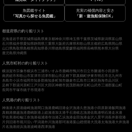
魚図鑑サイト
充実の補償内容と安さ
「写真から探せる魚図鑑」
「新・遊漁船保険DX」
都道府県の釣り船リスト
北海道
岩手県
宮城県
福島県
東京都
神奈川県
埼玉県
千葉県
茨城県
新潟県
富山県
石川県
福井県
愛知県
静岡県
三重県
大阪府
兵庫県
和歌山県
京都府
広島県
岡山県
山口県
鳥取県
島根県
高知県
香川県
徳島県
愛媛県
福岡県
長崎県
熊本県
大分県
鹿児島県
沖縄県
人気市町村の釣り船リスト
横須賀市
宗像市
横浜市
三浦市
いすみ市
鹿嶋市
鴨川市
日立市
勝浦市
小田原市
南房総市
和歌山市
富津市
沼津市
館山市
足柄下郡真鶴町
伊東市
明石市
北九州市
糸島市
小浜市
福岡市
知多郡南知多町
旭市
鎌倉市
広島市
江東区
熱海市
品川区
足柄下郡湯河原町
江戸川区
大田区
神栖市
賀茂郡南伊豆町
山武市
三浦郡葉山町
長岡市
平塚市
銚子市
境港市
人気港の釣り船リスト
神湊港
大原港
鐘崎漁港
間口漁港
鹿嶋旧港
金沢漁港
久慈漁港
小田原新港
飯岡漁港
真鶴港
腰越漁港
鹿嶋新港
上総湊港
加太港
手石港
岐志漁港
佐島港
明石港
走水港
宇佐美港
松輪江奈漁港
福浦港
寺泊港
乙浜漁港
金田漁港
金沢八景平潟
長井新宿港
片貝旧港
市堀川沿い
平潟港
外川漁港
那珂湊港
葉山鐙摺港
大洗港
太海漁港
大井漁港
片名漁港
姪浜漁港
波崎港
西津漁港