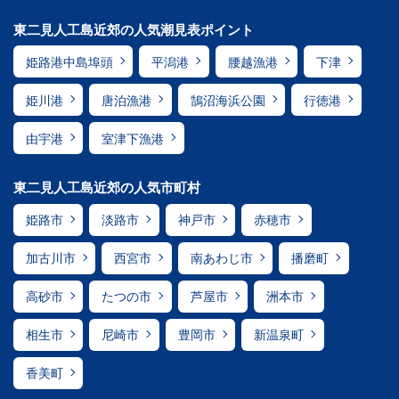
東二見人工島近郊の人気潮見表ポイント
姫路港中島埠頭
平潟港
腰越漁港
下津
姫川港
唐泊漁港
鵠沼海浜公園
行徳港
由宇港
室津下漁港
東二見人工島近郊の人気市町村
姫路市
淡路市
神戸市
赤穂市
加古川市
西宮市
南あわじ市
播磨町
高砂市
たつの市
芦屋市
洲本市
相生市
尼崎市
豊岡市
新温泉町
香美町