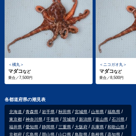
橘丸
ニコガオ丸
マダコ
マダコ
など
など
7,500
8,500
乗合／
円
乗合／
円
各都道府県の潮見表
北海道
青森県
岩手県
秋田県
宮城県
山形県
福島県
東京都
神奈川県
千葉県
茨城県
新潟県
富山県
石川県
福井県
愛知県
静岡県
三重県
大阪府
兵庫県
和歌山県
京都府
広島県
岡山県
山口県
鳥取県
島根県
高知県