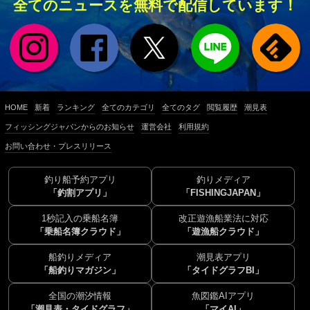
全てのニュースを無料で配信しています！
HOME
新着
ランキング
全てのカテゴリ
全てのタグ
閲覧履歴
潮見表
フィッシングジャパンからのお知らせ
運営会社
利用規約
お問い合わせ・プレスリリース
釣り船予約アプリ
釣りメディア
「釣割アプリ」
「FISHINGJAPAN」
1秒記入の乗船名簿
改正遊漁船業法に対応
「乗船名簿クラウド」
「遊漁船クラウド」
船釣りメディア
潮見表アプリ
「船釣りマガジン」
「タイドグラフBI」
全国の潮汐情報
魚図鑑AIアプリ
「潮見表・タイドグラフ」
「マイAI」