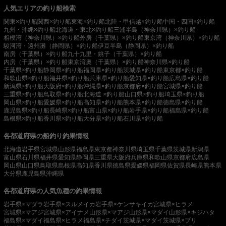
人気エリアの釣り船検索
関東×釣り船
関西×釣り船
東海×釣り船
北陸・甲信越×釣り船
中国・四国×釣り船
九州・沖縄×釣り船
北海道・東北×釣り船
三浦半島（神奈川県）×釣り船
相模湾（神奈川県）×釣り船
外房（千葉県）×釣り船
東京湾（神奈川県）×釣り船
駿河湾・遠州灘（静岡県）×釣り船
伊豆半島（静岡県）×釣り船
南房（千葉県）×釣り船
九十九里・銚子（千葉県）×釣り船
内房（千葉県）×釣り船
東京湾奥（千葉県）×釣り船
神奈川県×釣り船
千葉県×釣り船
静岡県×釣り船
福岡県×釣り船
茨城県×釣り船
東京都×釣り船
和歌山県×釣り船
福井県×釣り船
兵庫県×釣り船
愛知県×釣り船
広島県×釣り船
新潟県×釣り船
大阪府×釣り船
沖縄県×釣り船
京都府×釣り船
宮城県×釣り船
三重県×釣り船
鳥取県×釣り船
北海道 ×釣り船
山口県×釣り船
埼玉県×釣り船
岡山県×釣り船
愛媛県×釣り船
高知県×釣り船
熊本県×釣り船
徳島県×釣り船
鹿児島県×釣り船
長崎県×釣り船
富山県×釣り船
岩手県×釣り船
福島県×釣り船
島根県×釣り船
香川県×釣り船
大分県×釣り船
石川県×釣り船
各都道府県の船釣り釣果情報
北海道
岩手県
宮城県
山形県
福島県
東京都
神奈川県
埼玉県
千葉県
茨城県
新潟県
富山県
石川県
福井県
愛知県
静岡県
三重県
大阪府
兵庫県
和歌山県
京都府
広島県
岡山県
山口県
鳥取県
島根県
高知県
香川県
徳島県
愛媛県
福岡県
佐賀県
長崎県
熊本県
大分県
鹿児島県
沖縄県
各都道府県の人気魚種の釣果情報
岩手県×マダラ
岩手県×スルメイカ
岩手県×ケンサキイカ
宮城県×ヒラメ
宮城県×マアジ
宮城県×アイナメ
山形県×マアジ
山形県×マダイ
山形県×キジハタ
福島県×マダイ
福島県×ヒラメ
福島県×チダイ
茨城県×マダイ
茨城県×ブリ