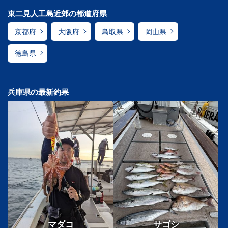
東二見人工島近郊の都道府県
京都府
大阪府
鳥取県
岡山県
徳島県
兵庫県の最新釣果
マダコ
サゴシ