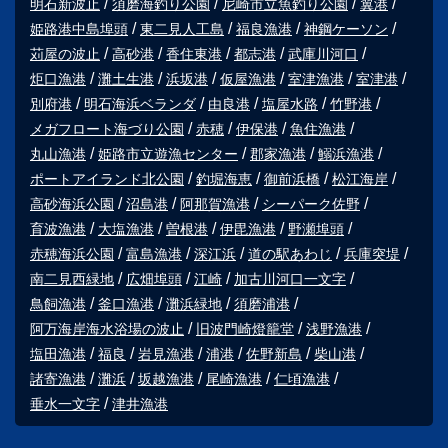
明石新波止
須磨海釣り公園
尼崎市立魚釣り公園
翼港
姫路港中島埠頭
東二見人工島
福良漁港
神鋼ケーソン
苅屋の波止
高砂港
香住東港
都志港
武庫川河口
炬口漁港
灘土生港
浜坂港
仮屋漁港
室津漁港
室津港
別府港
明石海浜ベランダ
由良港
塩屋水路
竹野港
メガフロート海づり公園
赤穂
伊保港
魚住漁港
丸山漁港
姫路市立遊漁センター
郡家漁港
鰯浜漁港
ポートアイランド北公園
釣堀海恵
御前浜橋
松江海岸
高砂海浜公園
沼島港
阿那賀漁港
シーパーク佐野
育波漁港
大塩漁港
曽根港
伊毘漁港
野瀬埠頭
赤穂海浜公園
富島漁港
深江浜
道の駅あわじ
兵庫突堤
南二見西緑地
広畑埠頭
江崎
加古川河口一文字
鳥飼漁港
釜口漁港
灘浜緑地
須磨浦港
阿万海岸海水浴場の波止
旧波門崎燈籠堂
浅野漁港
塩田漁港
福良
岩見漁港
浦港
佐野新島
柴山港
諸寄漁港
灘浜
坂越漁港
尾崎漁港
仁頃漁港
垂水一文字
津井漁港