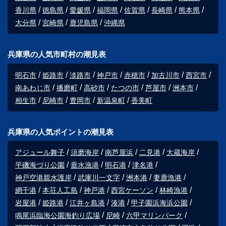
香川県
徳島県
愛媛県
福岡県
佐賀県
長崎県
熊本県
大分県
宮崎県
鹿児島県
沖縄県
兵庫県の人気市町村の潮見表
明石市
姫路市
淡路市
神戸市
赤穂市
加古川市
西宮市
南あわじ市
播磨町
高砂市
たつの市
芦屋市
洲本市
相生市
尼崎市
豊岡市
新温泉町
香美町
兵庫県の人気ポイントの潮見表
アジュール舞子
須磨海岸
南芦屋浜
二見港
大蔵海岸
平磯海づり公園
垂水漁港
明石港
津名港
神戸空港親水護岸
武庫川一文字
洲本港
妻鹿漁港
網干港
本荘人工島
神戸港
西宮ケーソン
林崎漁港
岩屋港
姫路港
江井ヶ島港
湊港
甲子園浜海浜公園
鳴尾浜臨海公園海釣り広場
尼崎
六甲マリンパーク