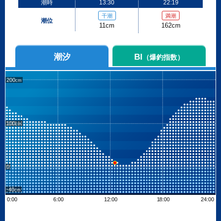
潮時
13:30
22:19
干潮
満潮
潮位
11cm
162cm
潮汐
BI
（爆釣指数）
200
100
0
-40
0:00
6:00
12:00
18:00
24:00
Leaflet
| ©
OpenStreetMap contributors