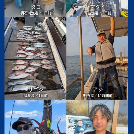
タコ
マダイ
1
1
明石浦漁港／
日前
育波漁港／
日前
サゴシ
アジ
1
14
福良港／
日前
明石港／
時間前