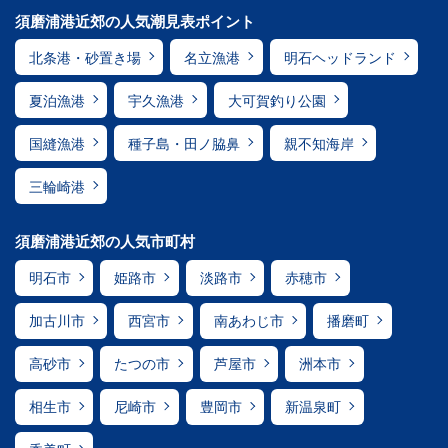
須磨浦港近郊の人気潮見表ポイント
北条港・砂置き場
名立漁港
明石ヘッドランド
夏泊漁港
宇久漁港
大可賀釣り公園
国縫漁港
種子島・田ノ脇鼻
親不知海岸
三輪崎港
須磨浦港近郊の人気市町村
明石市
姫路市
淡路市
赤穂市
加古川市
西宮市
南あわじ市
播磨町
高砂市
たつの市
芦屋市
洲本市
相生市
尼崎市
豊岡市
新温泉町