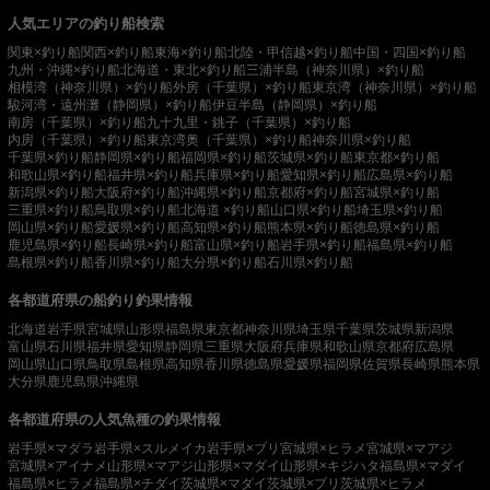
人気エリアの釣り船検索
関東×釣り船
関西×釣り船
東海×釣り船
北陸・甲信越×釣り船
中国・四国×釣り船
九州・沖縄×釣り船
北海道・東北×釣り船
三浦半島（神奈川県）×釣り船
相模湾（神奈川県）×釣り船
外房（千葉県）×釣り船
東京湾（神奈川県）×釣り船
駿河湾・遠州灘（静岡県）×釣り船
伊豆半島（静岡県）×釣り船
南房（千葉県）×釣り船
九十九里・銚子（千葉県）×釣り船
内房（千葉県）×釣り船
東京湾奥（千葉県）×釣り船
神奈川県×釣り船
千葉県×釣り船
静岡県×釣り船
福岡県×釣り船
茨城県×釣り船
東京都×釣り船
和歌山県×釣り船
福井県×釣り船
兵庫県×釣り船
愛知県×釣り船
広島県×釣り船
新潟県×釣り船
大阪府×釣り船
沖縄県×釣り船
京都府×釣り船
宮城県×釣り船
三重県×釣り船
鳥取県×釣り船
北海道 ×釣り船
山口県×釣り船
埼玉県×釣り船
岡山県×釣り船
愛媛県×釣り船
高知県×釣り船
熊本県×釣り船
徳島県×釣り船
鹿児島県×釣り船
長崎県×釣り船
富山県×釣り船
岩手県×釣り船
福島県×釣り船
島根県×釣り船
香川県×釣り船
大分県×釣り船
石川県×釣り船
各都道府県の船釣り釣果情報
北海道
岩手県
宮城県
山形県
福島県
東京都
神奈川県
埼玉県
千葉県
茨城県
新潟県
富山県
石川県
福井県
愛知県
静岡県
三重県
大阪府
兵庫県
和歌山県
京都府
広島県
岡山県
山口県
鳥取県
島根県
高知県
香川県
徳島県
愛媛県
福岡県
佐賀県
長崎県
熊本県
大分県
鹿児島県
沖縄県
各都道府県の人気魚種の釣果情報
岩手県×マダラ
岩手県×スルメイカ
岩手県×ブリ
宮城県×ヒラメ
宮城県×マアジ
宮城県×アイナメ
山形県×マアジ
山形県×マダイ
山形県×キジハタ
福島県×マダイ
福島県×ヒラメ
福島県×チダイ
茨城県×マダイ
茨城県×ブリ
茨城県×ヒラメ