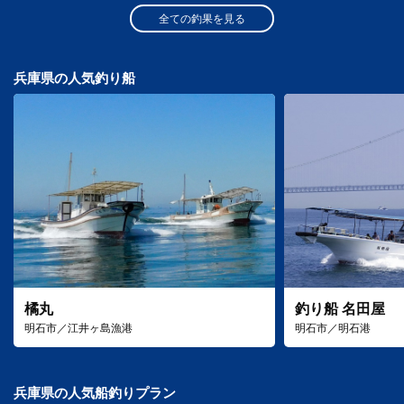
全ての釣果を見る
兵庫県の人気釣り船
橘丸
釣り船 名田屋
明石市／江井ヶ島漁港
明石市／明石港
兵庫県の人気船釣りプラン