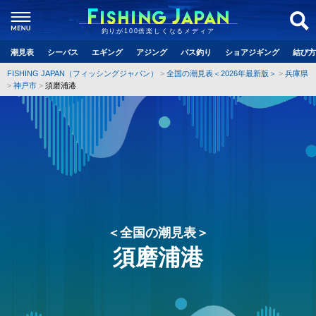
釣りが100倍楽しくなるメディア
潮見表
シーバス
エギング
アジング
バス釣り
ショアジギング
結び方
FISHING JAPAN（フィッシングジャパン）
全国の潮見表＜2026年最新版＞
兵庫県
神戸市
須磨浦港
＜全国の潮見表＞
須磨浦港