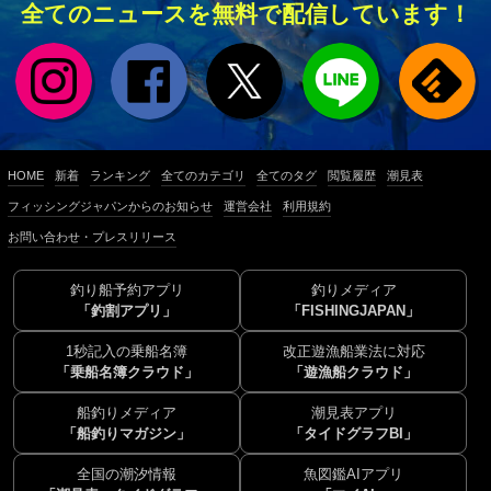
全てのニュースを無料で配信しています！
HOME
新着
ランキング
全てのカテゴリ
全てのタグ
閲覧履歴
潮見表
フィッシングジャパンからのお知らせ
運営会社
利用規約
お問い合わせ・プレスリリース
釣り船予約アプリ
釣りメディア
「釣割アプリ」
「FISHINGJAPAN」
1秒記入の乗船名簿
改正遊漁船業法に対応
「乗船名簿クラウド」
「遊漁船クラウド」
船釣りメディア
潮見表アプリ
「船釣りマガジン」
「タイドグラフBI」
全国の潮汐情報
魚図鑑AIアプリ