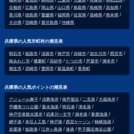
福井県
愛知県
静岡県
三重県
大阪府
兵庫県
和歌山県
京都府
広島県
岡山県
山口県
鳥取県
島根県
高知県
香川県
徳島県
愛媛県
福岡県
佐賀県
長崎県
熊本県
大分県
宮崎県
鹿児島県
沖縄県
兵庫県の人気市町村の潮見表
明石市
姫路市
淡路市
神戸市
赤穂市
加古川市
西宮市
南あわじ市
播磨町
高砂市
たつの市
芦屋市
洲本市
相生市
尼崎市
豊岡市
新温泉町
香美町
兵庫県の人気ポイントの潮見表
アジュール舞子
須磨海岸
南芦屋浜
二見港
大蔵海岸
平磯海づり公園
垂水漁港
明石港
津名港
神戸空港親水護岸
武庫川一文字
洲本港
妻鹿漁港
網干港
本荘人工島
神戸港
西宮ケーソン
林崎漁港
岩屋港
姫路港
江井ヶ島港
湊港
甲子園浜海浜公園