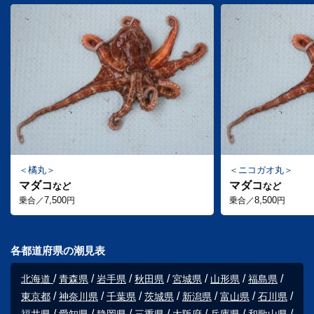
橘丸
ニコガオ丸
マダコ
マダコ
など
など
7,500
8,500
乗合／
円
乗合／
円
各都道府県の潮見表
北海道
青森県
岩手県
秋田県
宮城県
山形県
福島県
東京都
神奈川県
千葉県
茨城県
新潟県
富山県
石川県