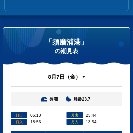
「須磨浦港」
の潮見表
長潮
月齢23.7
05:13
23:44
日出
月出
18:56
13:54
日入
月入