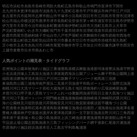
明石市
浜松市
糸島市
長崎市
周防大島町
広島市
和歌山市
鳴門市
富津市
下関市
北九州市
木更津市
姫路市
淡路市
九十九里町
石巻市
平戸市
横浜市
神戸市
江戸川区
名古屋市
呉市
延岡市
志摩市
館山市
平塚市
小豆島町
四日市市
江田島市
常滑市
沼津市
松山市
福山市
横須賀市
唐津市
津市
長島町
佐世保市
茅ヶ崎市
浦安市
宮古島市
伊勢市
伊万里市
天草市
今治市
南知多町
勝浦市
南伊勢町
浜田市
大洗町
五島市
上天草市
芦北町
愛南町
いわき市
大磯町
長門市
千葉市
焼津市
亘理町
境港市
田原市
臼杵市
鈴鹿市
西尾市
恩納村
銚子市
仙台市
八戸市
芦屋町
光市
舞鶴市
行橋市
碧南市
西海市
高松市
葉山町
徳之島町
気仙沼市
市川市
桑名市
廿日市市
福岡市
赤穂市
屋久島町
苫小牧市
玉名市
糸魚川市
川崎市
尾鷲市
柳井市
宇土市
加古川市
宗像市
諫早市
西宮市
上越市
倉敷市
出水市
南あわじ市
人気ポイントの潮見表・タイドグラフ
若洲海浜公園
本牧海釣り施設
三番瀬
鹿島港
横浜
舞阪漁港
那珂湊港
豊浜漁港
宇野港
小名浜港
貝塚人工島
加太漁港
大津港
葛西海浜公園
アジュール舞子
野島公園
閖上港
福田港
須磨海岸
清水港
旧江戸川河口
新舞子マリンパーク
相馬港
三池港
東扇島西公園
三浦海岸
南芦屋浜
二見港
片貝漁港
平和島ボートレース場
野北漁港
相模川河口
大洗マリーナ
若松
大蔵海岸
玉島Ｅ地区
碧南海釣り広場
波崎新漁港
木曽川河口
呼子港
八景島マリーナ
ふれーゆ裏
飯岡漁港
羽田
日立港
大黒海づり施設
豊川河口
千葉ポートパーク
関門橋
名護漁港
御前崎港
師崎港
天神崎
阿武隈川河口
海の公園
検見川堤防
筑後川昇開橋
室見川河口
敦賀新港
横須賀
平磯海づり公園
牛窓港
垂水漁港
明石港
本渡港
鳥取港
東幡豆漁港
佐伯港
田ノ浦漁港
仙台漁港
津名港
豊橋
大磯港
神戸空港親水護岸
木更津港
武庫川一文字
新宮漁港
吉野川河口
三角西港
洲本港
千葉港
城ヶ島公園
小島漁港
吹上浜
三崎漁港
妻鹿漁港
熊本新港
館山港
牛深
宇品波止場公園
志賀島漁港
大三島フィッシングパーク
網干港
新仁尾港
片瀬漁港
市原海釣り施設
姪浜漁港
本荘人工島
古宇利島
亀浦港