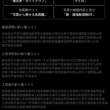
「潮見表・タイドグラフ」
「マイAI」
魚図鑑サイト
充実の補償内容と安さ
「写真から探せる魚図鑑」
「新・遊漁船保険DX」
都道府県の釣り船リスト
北海道
岩手県
宮城県
福島県
東京都
神奈川県
埼玉県
千葉県
茨城県
新潟県
富山県
石川県
福井県
愛知県
静岡県
三重県
大阪府
兵庫県
和歌山県
京都府
広島県
岡山県
山口県
鳥取県
島根県
高知県
香川県
徳島県
愛媛県
福岡県
長崎県
熊本県
大分県
鹿児島県
沖縄県
人気市町村の釣り船リスト
横須賀市
宗像市
横浜市
三浦市
いすみ市
鹿嶋市
鴨川市
日立市
勝浦市
小田原市
南房総市
和歌山市
富津市
沼津市
館山市
足柄下郡真鶴町
伊東市
明石市
北九州市
糸島市
小浜市
福岡市
知多郡南知多町
旭市
鎌倉市
広島市
江東区
熱海市
品川区
足柄下郡湯河原町
江戸川区
大田区
神栖市
賀茂郡南伊豆町
山武市
三浦郡葉山町
長岡市
平塚市
銚子市
境港市
人気港の釣り船リスト
神湊港
大原港
鐘崎漁港
間口漁港
鹿嶋旧港
金沢漁港
久慈漁港
小田原新港
飯岡漁港
真鶴港
腰越漁港
鹿嶋新港
上総湊港
加太港
手石港
岐志漁港
佐島港
明石港
走水港
宇佐美港
松輪江奈漁港
福浦港
寺泊港
乙浜漁港
金田漁港
金沢八景平潟
長井新宿港
片貝旧港
市堀川沿い
平潟港
外川漁港
那珂湊港
葉山鐙摺港
大洗港
太海漁港
大井漁港
片名漁港
姪浜漁港
波崎港
西津漁港