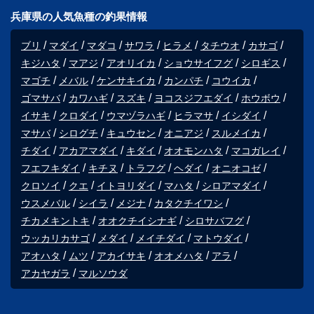
兵庫県の人気魚種の釣果情報
ブリ
マダイ
マダコ
サワラ
ヒラメ
タチウオ
カサゴ
キジハタ
マアジ
アオリイカ
ショウサイフグ
シロギス
マゴチ
メバル
ケンサキイカ
カンパチ
コウイカ
ゴマサバ
カワハギ
スズキ
ヨコスジフエダイ
ホウボウ
イサキ
クロダイ
ウマヅラハギ
ヒラマサ
イシダイ
マサバ
シログチ
キュウセン
オニアジ
スルメイカ
チダイ
アカアマダイ
キダイ
オオモンハタ
マコガレイ
フエフキダイ
キチヌ
トラフグ
ヘダイ
オニオコゼ
クロソイ
クエ
イトヨリダイ
マハタ
シロアマダイ
ウスメバル
シイラ
メジナ
カタクチイワシ
チカメキントキ
オオクチイシナギ
シロサバフグ
ウッカリカサゴ
メダイ
メイチダイ
マトウダイ
アオハタ
ムツ
アカイサキ
オオメハタ
アラ
アカヤガラ
マルソウダ