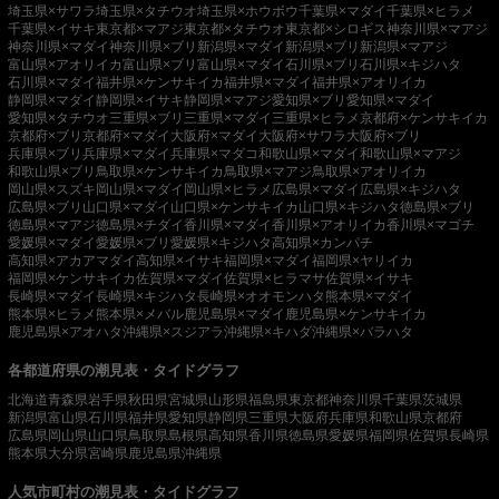
埼玉県×サワラ
埼玉県×タチウオ
埼玉県×ホウボウ
千葉県×マダイ
千葉県×ヒラメ
千葉県×イサキ
東京都×マアジ
東京都×タチウオ
東京都×シロギス
神奈川県×マアジ
神奈川県×マダイ
神奈川県×ブリ
新潟県×マダイ
新潟県×ブリ
新潟県×マアジ
富山県×アオリイカ
富山県×ブリ
富山県×マダイ
石川県×ブリ
石川県×キジハタ
石川県×マダイ
福井県×ケンサキイカ
福井県×マダイ
福井県×アオリイカ
静岡県×マダイ
静岡県×イサキ
静岡県×マアジ
愛知県×ブリ
愛知県×マダイ
愛知県×タチウオ
三重県×ブリ
三重県×マダイ
三重県×ヒラメ
京都府×ケンサキイカ
京都府×ブリ
京都府×マダイ
大阪府×マダイ
大阪府×サワラ
大阪府×ブリ
兵庫県×ブリ
兵庫県×マダイ
兵庫県×マダコ
和歌山県×マダイ
和歌山県×マアジ
和歌山県×ブリ
鳥取県×ケンサキイカ
鳥取県×マアジ
鳥取県×アオリイカ
岡山県×スズキ
岡山県×マダイ
岡山県×ヒラメ
広島県×マダイ
広島県×キジハタ
広島県×ブリ
山口県×マダイ
山口県×ケンサキイカ
山口県×キジハタ
徳島県×ブリ
徳島県×マアジ
徳島県×チダイ
香川県×マダイ
香川県×アオリイカ
香川県×マゴチ
愛媛県×マダイ
愛媛県×ブリ
愛媛県×キジハタ
高知県×カンパチ
高知県×アカアマダイ
高知県×イサキ
福岡県×マダイ
福岡県×ヤリイカ
福岡県×ケンサキイカ
佐賀県×マダイ
佐賀県×ヒラマサ
佐賀県×イサキ
長崎県×マダイ
長崎県×キジハタ
長崎県×オオモンハタ
熊本県×マダイ
熊本県×ヒラメ
熊本県×メバル
鹿児島県×マダイ
鹿児島県×ケンサキイカ
鹿児島県×アオハタ
沖縄県×スジアラ
沖縄県×キハダ
沖縄県×バラハタ
各都道府県の潮見表・タイドグラフ
北海道
青森県
岩手県
秋田県
宮城県
山形県
福島県
東京都
神奈川県
千葉県
茨城県
新潟県
富山県
石川県
福井県
愛知県
静岡県
三重県
大阪府
兵庫県
和歌山県
京都府
広島県
岡山県
山口県
鳥取県
島根県
高知県
香川県
徳島県
愛媛県
福岡県
佐賀県
長崎県
熊本県
大分県
宮崎県
鹿児島県
沖縄県
人気市町村の潮見表・タイドグラフ