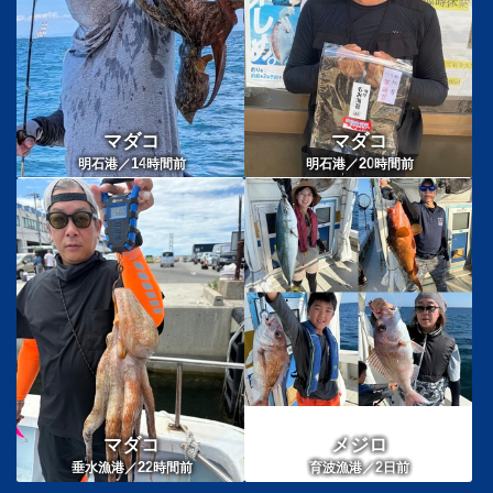
マダコ
マダコ
14
20
明石港／
時間前
明石港／
時間前
マダコ
メジロ
22
2
垂水漁港／
時間前
育波漁港／
日前