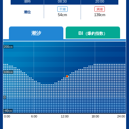
潮時
08:30
20:00
干潮
満潮
潮位
54cm
139cm
潮汐
BI
（爆釣指数）
200
100
0
-40
0:00
6:00
12:00
18:00
24:00
Leaflet
| ©
OpenStreetMap contributors