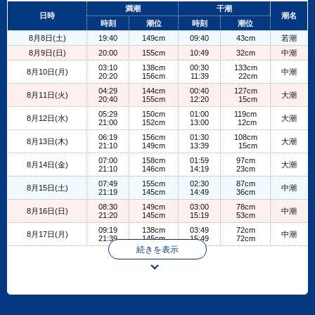
+
満潮
干潮
日時
潮名
−
時刻
潮位
時刻
潮位
8月8日(土)
19:40
149cm
09:40
43cm
若潮
8月9日(日)
20:00
155cm
10:49
32cm
中潮
03:10
138cm
00:30
133cm
8月10日(月)
中潮
20:20
156cm
11:39
22cm
04:29
144cm
00:40
127cm
8月11日(火)
大潮
20:40
155cm
12:20
15cm
05:29
150cm
01:00
119cm
8月12日(水)
大潮
21:00
152cm
13:00
12cm
06:19
156cm
01:30
108cm
8月13日(木)
大潮
21:10
149cm
13:39
15cm
07:00
158cm
01:59
97cm
8月14日(金)
大潮
21:10
146cm
14:19
23cm
07:49
155cm
02:30
87cm
8月15日(土)
中潮
21:19
145cm
14:49
36cm
08:30
149cm
03:00
78cm
8月16日(日)
中潮
21:20
145cm
15:19
53cm
09:19
138cm
03:49
72cm
8月17日(月)
中潮
21:39
145cm
15:49
72cm
続きを表示