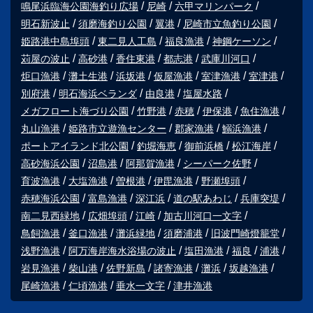
鳴尾浜臨海公園海釣り広場
尼崎
六甲マリンパーク
明石新波止
須磨海釣り公園
翼港
尼崎市立魚釣り公園
姫路港中島埠頭
東二見人工島
福良漁港
神鋼ケーソン
苅屋の波止
高砂港
香住東港
都志港
武庫川河口
炬口漁港
灘土生港
浜坂港
仮屋漁港
室津漁港
室津港
別府港
明石海浜ベランダ
由良港
塩屋水路
メガフロート海づり公園
竹野港
赤穂
伊保港
魚住漁港
丸山漁港
姫路市立遊漁センター
郡家漁港
鰯浜漁港
ポートアイランド北公園
釣堀海恵
御前浜橋
松江海岸
高砂海浜公園
沼島港
阿那賀漁港
シーパーク佐野
育波漁港
大塩漁港
曽根港
伊毘漁港
野瀬埠頭
赤穂海浜公園
富島漁港
深江浜
道の駅あわじ
兵庫突堤
南二見西緑地
広畑埠頭
江崎
加古川河口一文字
鳥飼漁港
釜口漁港
灘浜緑地
須磨浦港
旧波門崎燈籠堂
浅野漁港
阿万海岸海水浴場の波止
塩田漁港
福良
浦港
岩見漁港
柴山港
佐野新島
諸寄漁港
灘浜
坂越漁港
尾崎漁港
仁頃漁港
垂水一文字
津井漁港