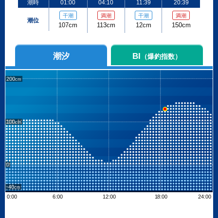
潮時
01:00
04:10
11:39
20:39
干潮
満潮
干潮
満潮
潮位
107cm
113cm
12cm
150cm
潮汐
BI
（爆釣指数）
200
100
0
-40
0:00
6:00
12:00
18:00
24:00
Leaflet
| ©
OpenStreetMap contributors