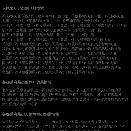
人気エリアの釣り船検索
関東×釣り船
関西×釣り船
東海×釣り船
北陸・甲信越×釣り船
中国・四国×釣り船
九州・沖縄×釣り船
北海道・東北×釣り船
三浦半島（神奈川県）×釣り船
相模湾（神奈川県）×釣り船
外房（千葉県）×釣り船
東京湾（神奈川県）×釣り船
駿河湾・遠州灘（静岡県）×釣り船
伊豆半島（静岡県）×釣り船
南房（千葉県）×釣り船
九十九里・銚子（千葉県）×釣り船
内房（千葉県）×釣り船
東京湾奥（千葉県）×釣り船
神奈川県×釣り船
千葉県×釣り船
静岡県×釣り船
福岡県×釣り船
茨城県×釣り船
東京都×釣り船
和歌山県×釣り船
福井県×釣り船
兵庫県×釣り船
愛知県×釣り船
広島県×釣り船
新潟県×釣り船
大阪府×釣り船
沖縄県×釣り船
京都府×釣り船
宮城県×釣り船
三重県×釣り船
鳥取県×釣り船
北海道 ×釣り船
山口県×釣り船
埼玉県×釣り船
岡山県×釣り船
愛媛県×釣り船
高知県×釣り船
熊本県×釣り船
徳島県×釣り船
鹿児島県×釣り船
長崎県×釣り船
富山県×釣り船
岩手県×釣り船
福島県×釣り船
島根県×釣り船
香川県×釣り船
大分県×釣り船
石川県×釣り船
各都道府県の船釣り釣果情報
北海道
岩手県
宮城県
山形県
福島県
東京都
神奈川県
埼玉県
千葉県
茨城県
新潟県
富山県
石川県
福井県
愛知県
静岡県
三重県
大阪府
兵庫県
和歌山県
京都府
広島県
岡山県
山口県
鳥取県
島根県
高知県
香川県
徳島県
愛媛県
福岡県
佐賀県
長崎県
熊本県
大分県
鹿児島県
沖縄県
各都道府県の人気魚種の釣果情報
岩手県×マダラ
岩手県×スルメイカ
岩手県×ブリ
宮城県×ヒラメ
宮城県×マアジ
宮城県×アイナメ
山形県×マアジ
山形県×マダイ
山形県×キジハタ
福島県×マダイ