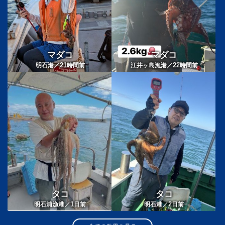
マダコ
マダコ
21
22
明石港／
時間前
江井ヶ島漁港／
時間前
タコ
タコ
1
2
明石浦漁港／
日前
明石港／
日前