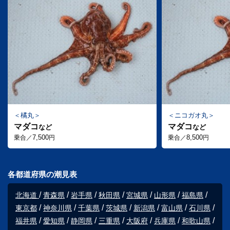
橘丸
ニコガオ丸
マダコ
マダコ
など
など
7,500
8,500
乗合／
円
乗合／
円
各都道府県の潮見表
北海道
青森県
岩手県
秋田県
宮城県
山形県
福島県
東京都
神奈川県
千葉県
茨城県
新潟県
富山県
石川県
福井県
愛知県
静岡県
三重県
大阪府
兵庫県
和歌山県