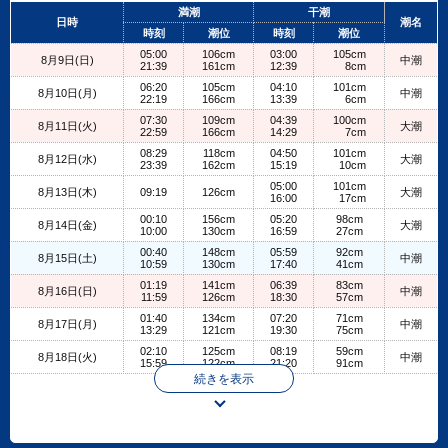
+
満潮
干潮
日時
潮名
−
時刻
潮位
時刻
潮位
05:00
106cm
03:00
105cm
8月9日(日)
中潮
21:39
161cm
12:39
8cm
06:20
105cm
04:10
101cm
8月10日(月)
中潮
22:19
166cm
13:39
6cm
07:30
109cm
04:39
100cm
8月11日(火)
大潮
22:59
166cm
14:29
7cm
08:29
118cm
04:50
101cm
8月12日(水)
大潮
23:39
162cm
15:19
10cm
05:00
101cm
8月13日(木)
09:19
126cm
大潮
16:00
17cm
00:10
156cm
05:20
98cm
8月14日(金)
大潮
10:00
130cm
16:59
27cm
00:40
148cm
05:59
92cm
8月15日(土)
中潮
10:59
130cm
17:40
41cm
01:19
141cm
06:39
83cm
8月16日(日)
中潮
11:59
126cm
18:30
57cm
01:40
134cm
07:20
71cm
8月17日(月)
中潮
13:29
121cm
19:30
75cm
02:10
125cm
08:19
59cm
8月18日(火)
中潮
15:59
122cm
21:20
91cm
続きを表示