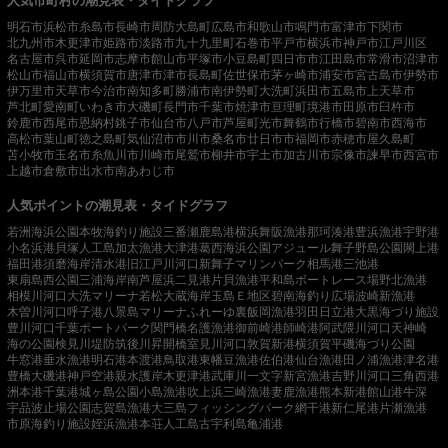
人気市町村の潮見表・タイドグラフ
明石市
浜松市
糸島市
長崎市
周防大島町
広島市
和歌山市
鳴門市
富津市
下関市
北九州市
木更津市
姫路市
淡路市
九十九里町
石巻市
平戸市
横浜市
神戸市
江戸川区
名古屋市
呉市
延岡市
志摩市
館山市
平塚市
小豆島町
四日市市
江田島市
常滑市
沼津市
松山市
福山市
横須賀市
唐津市
津市
長島町
佐世保市
茅ヶ崎市
浦安市
宮古島市
伊勢市
伊万里市
天草市
今治市
南知多町
勝浦市
南伊勢町
大洗町
浜田市
五島市
上天草市
芦北町
愛南町
いわき市
大磯町
長門市
千葉市
焼津市
亘理町
境港市
田原市
臼杵市
鈴鹿市
西尾市
恩納村
銚子市
仙台市
八戸市
芦屋町
光市
舞鶴市
行橋市
碧南市
西海市
高松市
葉山町
徳之島町
気仙沼市
市川市
桑名市
廿日市市
福岡市
赤穂市
屋久島町
苫小牧市
玉名市
糸魚川市
川崎市
尾鷲市
柳井市
宇土市
加古川市
宗像市
諫早市
西宮市
上越市
倉敷市
出水市
南あわじ市
人気ポイントの潮見表・タイドグラフ
若洲海浜公園
本牧海釣り施設
三番瀬
鹿島港
横浜
舞阪漁港
那珂湊港
豊浜漁港
宇野港
小名浜港
貝塚人工島
加太漁港
大津港
葛西海浜公園
アジュール舞子
野島公園
閖上港
福田港
須磨海岸
清水港
旧江戸川河口
新舞子マリンパーク
相馬港
三池港
東扇島西公園
三浦海岸
南芦屋浜
二見港
片貝漁港
平和島ボートレース場
野北漁港
相模川河口
大洗マリーナ
若松
大蔵海岸
玉島Ｅ地区
碧南海釣り広場
波崎新漁港
木曽川河口
呼子港
八景島マリーナ
ふれーゆ裏
飯岡漁港
羽田
日立港
大黒海づり施設
豊川河口
千葉ポートパーク
関門橋
名護漁港
御前崎港
師崎港
阿武隈川河口
天神崎
海の公園
検見川堤防
筑後川昇開橋
室見川河口
敦賀新港
横須賀
平磯海づり公園
牛窓港
垂水漁港
明石港
本渡港
鳥取港
東幡豆漁港
佐伯港
仙台漁港
田ノ浦漁港
津名港
豊橋
大磯港
神戸空港親水護岸
木更津港
武庫川一文字
新宮漁港
吉野川河口
三角西港
洲本港
千葉港
城ヶ島公園
小島漁港
吹上浜
三崎漁港
妻鹿漁港
熊本新港
館山港
牛深
宇品波止場公園
志賀島漁港
大三島フィッシングパーク
網干港
新仁尾港
片瀬漁港
市原海釣り施設
姪浜漁港
本荘人工島
古宇利島
亀浦港