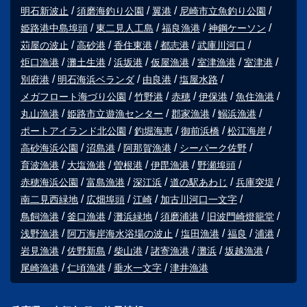
明石新波止
須磨海釣り公園
翼港
尼崎市立魚釣り公園
姫路港中島埠頭
東二見人工島
福良漁港
神鋼ケーソン
苅屋の波止
高砂港
香住東港
都志港
武庫川河口
炬口漁港
灘土生港
浜坂港
仮屋漁港
室津漁港
室津港
別府港
明石海浜ベランダ
由良港
塩屋水路
メガフロート海づり公園
竹野港
赤穂
伊保港
魚住漁港
丸山漁港
姫路市立遊漁センター
郡家漁港
鰯浜漁港
ポートアイランド北公園
釣堀海恵
御前浜橋
松江海岸
高砂海浜公園
沼島港
阿那賀漁港
シーパーク佐野
育波漁港
大塩漁港
曽根港
伊毘漁港
野瀬埠頭
赤穂海浜公園
富島漁港
深江浜
道の駅あわじ
兵庫突堤
南二見西緑地
広畑埠頭
江崎
加古川河口一文字
鳥飼漁港
釜口漁港
灘浜緑地
須磨浦港
旧波門崎燈籠堂
浅野漁港
阿万海岸海水浴場の波止
塩田漁港
福良
浦港
岩見漁港
佐野新島
柴山港
諸寄漁港
灘浜
坂越漁港
尾崎漁港
仁頃漁港
垂水一文字
津井漁港