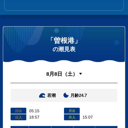
「曽根港」
の潮見表
若潮
月齢24.7
05:15
日出
月出
18:57
15:07
日入
月入