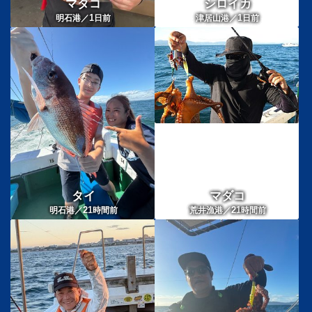
マダコ
シロイカ
1
1
明石港／
日前
津居山港／
日前
タイ
マダコ
21
21
明石港／
時間前
荒井漁港／
時間前