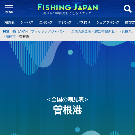
釣りが100倍楽しくなるメディア
潮見表
シーバス
エギング
アジング
バス釣り
ショアジギング
結び方
FISHING JAPAN（フィッシングジャパン）
全国の潮見表＜2026年最新版＞
兵庫県
高砂市
曽根港
＜全国の潮見表＞
曽根港