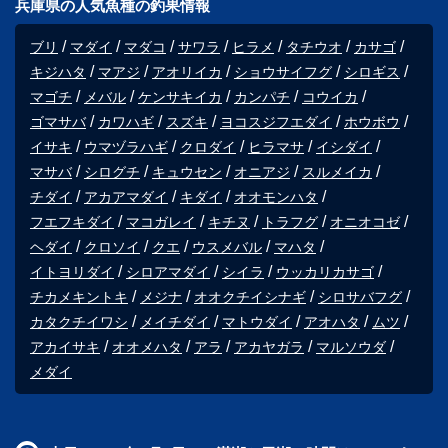
兵庫県の人気魚種の釣果情報
ブリ
マダイ
マダコ
サワラ
ヒラメ
タチウオ
カサゴ
キジハタ
マアジ
アオリイカ
ショウサイフグ
シロギス
マゴチ
メバル
ケンサキイカ
カンパチ
コウイカ
ゴマサバ
カワハギ
スズキ
ヨコスジフエダイ
ホウボウ
イサキ
ウマヅラハギ
クロダイ
ヒラマサ
イシダイ
マサバ
シログチ
キュウセン
オニアジ
スルメイカ
チダイ
アカアマダイ
キダイ
オオモンハタ
フエフキダイ
マコガレイ
キチヌ
トラフグ
オニオコゼ
ヘダイ
クロソイ
クエ
ウスメバル
マハタ
イトヨリダイ
シロアマダイ
シイラ
ウッカリカサゴ
チカメキントキ
メジナ
オオクチイシナギ
シロサバフグ
カタクチイワシ
メイチダイ
マトウダイ
アオハタ
ムツ
アカイサキ
オオメハタ
アラ
アカヤガラ
マルソウダ
メダイ