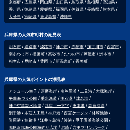
京都府
広島県
岡山県
山口県
鳥取県
島根県
高知県
香川県
徳島県
愛媛県
福岡県
佐賀県
長崎県
熊本県
大分県
宮崎県
鹿児島県
沖縄県
兵庫県の人気市町村の潮見表
明石市
姫路市
淡路市
神戸市
赤穂市
加古川市
西宮市
南あわじ市
播磨町
高砂市
たつの市
芦屋市
洲本市
相生市
尼崎市
豊岡市
新温泉町
香美町
兵庫県の人気ポイントの潮見表
アジュール舞子
須磨海岸
南芦屋浜
二見港
大蔵海岸
平磯海づり公園
垂水漁港
明石港
津名港
神戸空港親水護岸
武庫川一文字
洲本港
妻鹿漁港
網干港
本荘人工島
神戸港
西宮ケーソン
林崎漁港
岩屋港
姫路港
江井ヶ島港
湊港
甲子園浜海浜公園
鳴尾浜臨海公園海釣り広場
尼崎
六甲マリンパーク