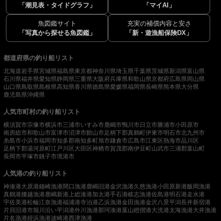
「潮見表・タイドグラフ」
「マイAI」
魚図鑑サイト
充実の補償内容と安さ
「写真から探せる魚図鑑」
「新・遊漁船保険DX」
都道府県の釣り船リスト
北海道
岩手県
宮城県
福島県
東京都
神奈川県
埼玉県
千葉県
茨城県
新潟県
富山県
石川県
福井県
愛知県
静岡県
三重県
大阪府
兵庫県
和歌山県
京都府
広島県
岡山県
山口県
鳥取県
島根県
高知県
香川県
徳島県
愛媛県
福岡県
長崎県
熊本県
大分県
鹿児島県
沖縄県
人気市町村の釣り船リスト
横須賀市
宗像市
横浜市
三浦市
いすみ市
鹿嶋市
鴨川市
日立市
勝浦市
小田原市
南房総市
和歌山市
富津市
沼津市
館山市
足柄下郡真鶴町
伊東市
明石市
北九州市
糸島市
小浜市
福岡市
知多郡南知多町
旭市
鎌倉市
広島市
江東区
熱海市
品川区
足柄下郡湯河原町
江戸川区
大田区
神栖市
賀茂郡南伊豆町
山武市
三浦郡葉山町
長岡市
平塚市
銚子市
境港市
人気港の釣り船リスト
神湊港
大原港
鐘崎漁港
間口漁港
鹿嶋旧港
金沢漁港
久慈漁港
小田原新港
飯岡漁港
真鶴港
腰越漁港
鹿嶋新港
上総湊港
加太港
手石港
岐志漁港
佐島港
明石港
走水港
宇佐美港
松輪江奈漁港
福浦港
寺泊港
乙浜漁港
金田漁港
金沢八景平潟
長井新宿港
片貝旧港
市堀川沿い
平潟港
外川漁港
那珂湊港
葉山鐙摺港
大洗港
太海漁港
大井漁港
片名漁港
姪浜漁港
波崎港
西津漁港