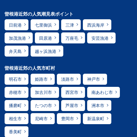
曽根港近郊の人気潮見表ポイント
日前港
七里御浜
三津
西浜海岸
加茂漁港
田原港
万座毛
安芸漁港
弁天島
越ヶ浜漁港
曽根港近郊の人気市町村
明石市
姫路市
淡路市
神戸市
赤穂市
加古川市
西宮市
南あわじ市
播磨町
たつの市
芦屋市
洲本市
相生市
尼崎市
豊岡市
新温泉町
香美町