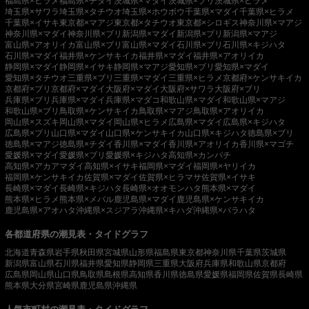
福島県×ヒラメ
福島県×チダイ
茨城県×マダイ
茨城県×ブリ
茨城県×ヒラメ
埼玉県×サワラ
埼玉県×タチウオ
埼玉県×ホウボウ
千葉県×マダイ
千葉県×ヒラメ
千葉県×イサキ
東京都×マアジ
東京都×タチウオ
東京都×シロギス
神奈川県×マアジ
神奈川県×マダイ
神奈川県×ブリ
新潟県×マダイ
新潟県×ブリ
新潟県×マアジ
富山県×アオリイカ
富山県×ブリ
富山県×マダイ
石川県×ブリ
石川県×キジハタ
石川県×マダイ
福井県×ケンサキイカ
福井県×マダイ
福井県×アオリイカ
静岡県×マダイ
静岡県×イサキ
静岡県×マアジ
愛知県×ブリ
愛知県×マダイ
愛知県×タチウオ
三重県×ブリ
三重県×マダイ
三重県×ヒラメ
京都府×ケンサキイカ
京都府×ブリ
京都府×マダイ
大阪府×マダイ
大阪府×サワラ
大阪府×ブリ
兵庫県×ブリ
兵庫県×マダイ
兵庫県×マダコ
和歌山県×マダイ
和歌山県×マアジ
和歌山県×ブリ
鳥取県×ケンサキイカ
鳥取県×マアジ
鳥取県×アオリイカ
岡山県×スズキ
岡山県×マダイ
岡山県×ヒラメ
広島県×マダイ
広島県×キジハタ
広島県×ブリ
山口県×マダイ
山口県×ケンサキイカ
山口県×キジハタ
徳島県×ブリ
徳島県×マアジ
徳島県×チダイ
香川県×マダイ
香川県×アオリイカ
香川県×マゴチ
愛媛県×マダイ
愛媛県×ブリ
愛媛県×キジハタ
高知県×カンパチ
高知県×アカアマダイ
高知県×イサキ
福岡県×マダイ
福岡県×ヤリイカ
福岡県×ケンサキイカ
佐賀県×マダイ
佐賀県×ヒラマサ
佐賀県×イサキ
長崎県×マダイ
長崎県×キジハタ
長崎県×オオモンハタ
熊本県×マダイ
熊本県×ヒラメ
熊本県×メバル
鹿児島県×マダイ
鹿児島県×ケンサキイカ
鹿児島県×アオハタ
沖縄県×スジアラ
沖縄県×キハダ
沖縄県×バラハタ
各都道府県の潮見表・タイドグラフ
北海道
青森県
岩手県
秋田県
宮城県
山形県
福島県
東京都
神奈川県
千葉県
茨城県
新潟県
富山県
石川県
福井県
愛知県
静岡県
三重県
大阪府
兵庫県
和歌山県
京都府
広島県
岡山県
山口県
鳥取県
島根県
高知県
香川県
徳島県
愛媛県
福岡県
佐賀県
長崎県
熊本県
大分県
宮崎県
鹿児島県
沖縄県