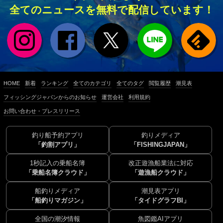
全てのニュースを無料で配信しています！
HOME
新着
ランキング
全てのカテゴリ
全てのタグ
閲覧履歴
潮見表
フィッシングジャパンからのお知らせ
運営会社
利用規約
お問い合わせ・プレスリリース
釣り船予約アプリ
釣りメディア
「釣割アプリ」
「FISHINGJAPAN」
1秒記入の乗船名簿
改正遊漁船業法に対応
「乗船名簿クラウド」
「遊漁船クラウド」
船釣りメディア
潮見表アプリ
「船釣りマガジン」
「タイドグラフBI」
全国の潮汐情報
魚図鑑AIアプリ