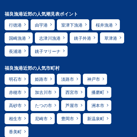
福良漁港近郊の人気潮見表ポイント
行徳港
由宇港
室津下漁港
桜井漁港
国崎漁港
志津川漁港
銚子外港
草津港
長浦港
銚子マリーナ
福良漁港近郊の人気市町村
明石市
姫路市
淡路市
神戸市
赤穂市
加古川市
西宮市
播磨町
高砂市
たつの市
芦屋市
洲本市
相生市
尼崎市
豊岡市
新温泉町
香美町