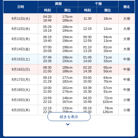
+
満潮
干潮
日時
潮名
−
時刻
潮位
時刻
潮位
04:20
175cm
8月11日(火)
11:30
18cm
大潮
18:49
189cm
05:29
186cm
8月12日(水)
12:19
12cm
大潮
19:19
194cm
06:19
194cm
00:30
94cm
8月13日(木)
大潮
19:40
196cm
12:59
13cm
07:00
198cm
01:10
81cm
8月14日(金)
大潮
20:09
196cm
13:29
20cm
07:49
196cm
01:49
71cm
8月15日(土)
中潮
20:39
193cm
14:00
33cm
08:30
189cm
02:20
65cm
8月16日(日)
中潮
21:00
188cm
14:39
50cm
09:19
177cm
03:00
64cm
8月17日(月)
中潮
21:29
182cm
15:00
70cm
10:00
161cm
03:39
67cm
8月18日(火)
中潮
21:50
174cm
15:30
91cm
10:59
146cm
04:20
72cm
8月19日(水)
小潮
22:10
167cm
15:49
110cm
12:19
133cm
05:19
79cm
8月20日(木)
小潮
22:29
159cm
15:30
126cm
続きを表示