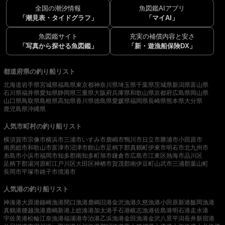
全国の潮汐情報
魚図鑑AIアプリ
「潮見表・タイドグラフ」
「マイAI」
魚図鑑サイト
充実の補償内容と安さ
「写真から探せる魚図鑑」
「新・遊漁船保険DX」
都道府県の釣り船リスト
北海道
岩手県
宮城県
福島県
東京都
神奈川県
埼玉県
千葉県
茨城県
新潟県
富山県
石川県
福井県
愛知県
静岡県
三重県
大阪府
兵庫県
和歌山県
京都府
広島県
岡山県
山口県
鳥取県
島根県
高知県
香川県
徳島県
愛媛県
福岡県
長崎県
熊本県
大分県
鹿児島県
沖縄県
人気市町村の釣り船リスト
横須賀市
宗像市
横浜市
三浦市
いすみ市
鹿嶋市
鴨川市
日立市
勝浦市
小田原市
南房総市
和歌山市
富津市
沼津市
館山市
足柄下郡真鶴町
伊東市
明石市
北九州市
糸島市
小浜市
福岡市
知多郡南知多町
旭市
鎌倉市
広島市
江東区
熱海市
品川区
足柄下郡湯河原町
江戸川区
大田区
神栖市
賀茂郡南伊豆町
山武市
三浦郡葉山町
長岡市
平塚市
銚子市
境港市
人気港の釣り船リスト
神湊港
大原港
鐘崎漁港
間口漁港
鹿嶋旧港
金沢漁港
久慈漁港
小田原新港
飯岡漁港
真鶴港
腰越漁港
鹿嶋新港
上総湊港
加太港
手石港
岐志漁港
佐島港
明石港
走水港
宇佐美港
松輪江奈漁港
福浦港
寺泊港
乙浜漁港
金田漁港
金沢八景平潟
長井新宿港