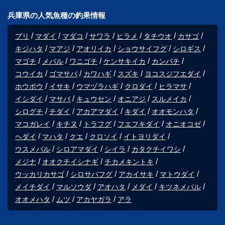
兵庫県の人気魚種の釣果情報
ブリ
マダイ
マダコ
サワラ
ヒラメ
タチウオ
カサゴ
キジハタ
マアジ
アオリイカ
ショウサイフグ
シロギス
マゴチ
メバル
ワニゴチ
ケンサキイカ
カンパチ
コウイカ
ゴマサバ
カワハギ
スズキ
ヨコスジフエダイ
ホウボウ
イサキ
ウマヅラハギ
クロダイ
ヒラマサ
イシダイ
マサバ
キュウセン
オニアジ
スルメイカ
シログチ
チダイ
アカアマダイ
キダイ
オオモンハタ
マコガレイ
キチヌ
トラフグ
フエフキダイ
オニオコゼ
ヘダイ
マハタ
クエ
クロソイ
イトヨリダイ
ウスメバル
シロアマダイ
シイラ
カタクチイワシ
メジナ
オオクチイシナギ
チカメキントキ
ウッカリカサゴ
シロサバフグ
アカイサキ
マトウダイ
メイチダイ
マルソウダ
アオハタ
メダイ
キツネメバル
オオメハタ
ムツ
アカヤガラ
アラ