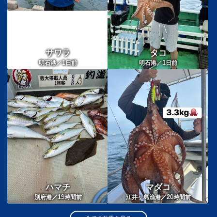
サワラ
タコ
1
1
明石港／
日前
明石港／
日前
ハマチ
マダコ
19
20
別府港／
時間前
江井ヶ島漁港／
時間前