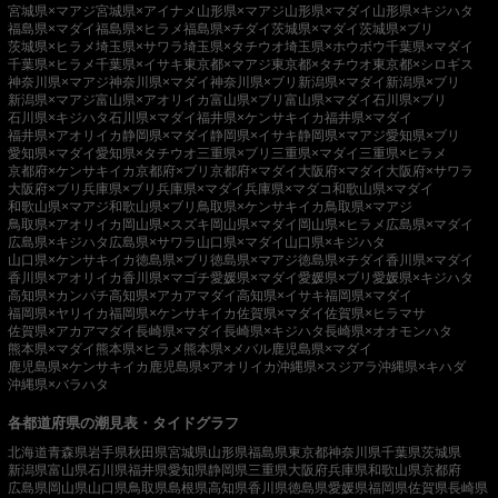
宮城県×マアジ
宮城県×アイナメ
山形県×マアジ
山形県×マダイ
山形県×キジハタ
福島県×マダイ
福島県×ヒラメ
福島県×チダイ
茨城県×マダイ
茨城県×ブリ
茨城県×ヒラメ
埼玉県×サワラ
埼玉県×タチウオ
埼玉県×ホウボウ
千葉県×マダイ
千葉県×ヒラメ
千葉県×イサキ
東京都×マアジ
東京都×タチウオ
東京都×シロギス
神奈川県×マアジ
神奈川県×マダイ
神奈川県×ブリ
新潟県×マダイ
新潟県×ブリ
新潟県×マアジ
富山県×アオリイカ
富山県×ブリ
富山県×マダイ
石川県×ブリ
石川県×キジハタ
石川県×マダイ
福井県×ケンサキイカ
福井県×マダイ
福井県×アオリイカ
静岡県×マダイ
静岡県×イサキ
静岡県×マアジ
愛知県×ブリ
愛知県×マダイ
愛知県×タチウオ
三重県×ブリ
三重県×マダイ
三重県×ヒラメ
京都府×ケンサキイカ
京都府×ブリ
京都府×マダイ
大阪府×マダイ
大阪府×サワラ
大阪府×ブリ
兵庫県×ブリ
兵庫県×マダイ
兵庫県×マダコ
和歌山県×マダイ
和歌山県×マアジ
和歌山県×ブリ
鳥取県×ケンサキイカ
鳥取県×マアジ
鳥取県×アオリイカ
岡山県×スズキ
岡山県×マダイ
岡山県×ヒラメ
広島県×マダイ
広島県×キジハタ
広島県×サワラ
山口県×マダイ
山口県×キジハタ
山口県×ケンサキイカ
徳島県×ブリ
徳島県×マアジ
徳島県×チダイ
香川県×マダイ
香川県×アオリイカ
香川県×マゴチ
愛媛県×マダイ
愛媛県×ブリ
愛媛県×キジハタ
高知県×カンパチ
高知県×アカアマダイ
高知県×イサキ
福岡県×マダイ
福岡県×ヤリイカ
福岡県×ケンサキイカ
佐賀県×マダイ
佐賀県×ヒラマサ
佐賀県×アカアマダイ
長崎県×マダイ
長崎県×キジハタ
長崎県×オオモンハタ
熊本県×マダイ
熊本県×ヒラメ
熊本県×メバル
鹿児島県×マダイ
鹿児島県×ケンサキイカ
鹿児島県×アオリイカ
沖縄県×スジアラ
沖縄県×キハダ
沖縄県×バラハタ
各都道府県の潮見表・タイドグラフ
北海道
青森県
岩手県
秋田県
宮城県
山形県
福島県
東京都
神奈川県
千葉県
茨城県
新潟県
富山県
石川県
福井県
愛知県
静岡県
三重県
大阪府
兵庫県
和歌山県
京都府
広島県
岡山県
山口県
鳥取県
島根県
高知県
香川県
徳島県
愛媛県
福岡県
佐賀県
長崎県