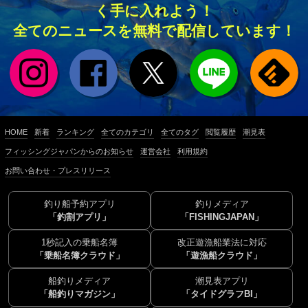
く手に入れよう！
全てのニュースを無料で配信しています！
HOME
新着
ランキング
全てのカテゴリ
全てのタグ
閲覧履歴
潮見表
フィッシングジャパンからのお知らせ
運営会社
利用規約
お問い合わせ・プレスリリース
釣り船予約アプリ
釣りメディア
「釣割アプリ」
「FISHINGJAPAN」
1秒記入の乗船名簿
改正遊漁船業法に対応
「乗船名簿クラウド」
「遊漁船クラウド」
船釣りメディア
潮見表アプリ
「船釣りマガジン」
「タイドグラフBI」