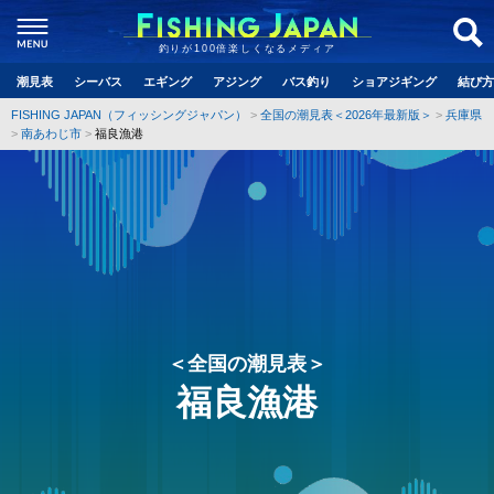
釣りが100倍楽しくなるメディア
潮見表
シーバス
エギング
アジング
バス釣り
ショアジギング
結び方
FISHING JAPAN（フィッシングジャパン）
全国の潮見表＜2026年最新版＞
兵庫県
南あわじ市
福良漁港
＜全国の潮見表＞
福良漁港