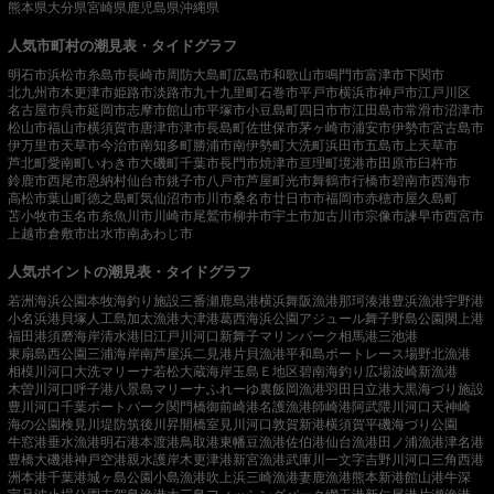
熊本県
大分県
宮崎県
鹿児島県
沖縄県
人気市町村の潮見表・タイドグラフ
明石市
浜松市
糸島市
長崎市
周防大島町
広島市
和歌山市
鳴門市
富津市
下関市
北九州市
木更津市
姫路市
淡路市
九十九里町
石巻市
平戸市
横浜市
神戸市
江戸川区
名古屋市
呉市
延岡市
志摩市
館山市
平塚市
小豆島町
四日市市
江田島市
常滑市
沼津市
松山市
福山市
横須賀市
唐津市
津市
長島町
佐世保市
茅ヶ崎市
浦安市
伊勢市
宮古島市
伊万里市
天草市
今治市
南知多町
勝浦市
南伊勢町
大洗町
浜田市
五島市
上天草市
芦北町
愛南町
いわき市
大磯町
千葉市
長門市
焼津市
亘理町
境港市
田原市
臼杵市
鈴鹿市
西尾市
恩納村
仙台市
銚子市
八戸市
芦屋町
光市
舞鶴市
行橋市
碧南市
西海市
高松市
葉山町
徳之島町
気仙沼市
市川市
桑名市
廿日市市
福岡市
赤穂市
屋久島町
苫小牧市
玉名市
糸魚川市
川崎市
尾鷲市
柳井市
宇土市
加古川市
宗像市
諫早市
西宮市
上越市
倉敷市
出水市
南あわじ市
人気ポイントの潮見表・タイドグラフ
若洲海浜公園
本牧海釣り施設
三番瀬
鹿島港
横浜
舞阪漁港
那珂湊港
豊浜漁港
宇野港
小名浜港
貝塚人工島
加太漁港
大津港
葛西海浜公園
アジュール舞子
野島公園
閖上港
福田港
須磨海岸
清水港
旧江戸川河口
新舞子マリンパーク
相馬港
三池港
東扇島西公園
三浦海岸
南芦屋浜
二見港
片貝漁港
平和島ボートレース場
野北漁港
相模川河口
大洗マリーナ
若松
大蔵海岸
玉島Ｅ地区
碧南海釣り広場
波崎新漁港
木曽川河口
呼子港
八景島マリーナ
ふれーゆ裏
飯岡漁港
羽田
日立港
大黒海づり施設
豊川河口
千葉ポートパーク
関門橋
御前崎港
名護漁港
師崎港
阿武隈川河口
天神崎
海の公園
検見川堤防
筑後川昇開橋
室見川河口
敦賀新港
横須賀
平磯海づり公園
牛窓港
垂水漁港
明石港
本渡港
鳥取港
東幡豆漁港
佐伯港
仙台漁港
田ノ浦漁港
津名港
豊橋
大磯港
神戸空港親水護岸
木更津港
新宮漁港
武庫川一文字
吉野川河口
三角西港
洲本港
千葉港
城ヶ島公園
小島漁港
吹上浜
三崎漁港
妻鹿漁港
熊本新港
館山港
牛深