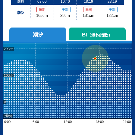
潮時
03:00
10:40
18:19
23:19
満潮
干潮
満潮
干潮
潮位
165cm
28cm
181cm
122cm
潮汐
BI
（爆釣指数）
200
100
0
-40
0:00
6:00
12:00
18:00
24:00
Leaflet
| ©
OpenStreetMap contributors