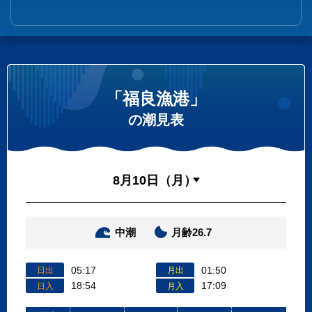
「福良漁港」
の潮見表
中潮
月齢26.7
05:17
01:50
日出
月出
18:54
17:09
日入
月入