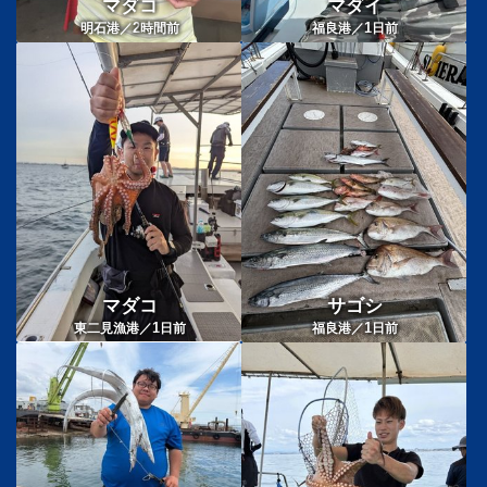
マダコ
マダイ
2
1
明石港／
時間前
福良港／
日前
マダコ
サゴシ
1
1
東二見漁港／
日前
福良港／
日前