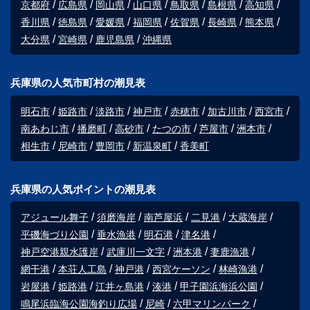
京都府
広島県
岡山県
山口県
鳥取県
島根県
高知県
香川県
徳島県
愛媛県
福岡県
佐賀県
長崎県
熊本県
大分県
宮崎県
鹿児島県
沖縄県
兵庫県の人気市町村の潮見表
明石市
姫路市
淡路市
神戸市
赤穂市
加古川市
西宮市
南あわじ市
播磨町
高砂市
たつの市
芦屋市
洲本市
相生市
尼崎市
豊岡市
新温泉町
香美町
兵庫県の人気ポイントの潮見表
アジュール舞子
須磨海岸
南芦屋浜
二見港
大蔵海岸
平磯海づり公園
垂水漁港
明石港
津名港
神戸空港親水護岸
武庫川一文字
洲本港
妻鹿漁港
網干港
本荘人工島
神戸港
西宮ケーソン
林崎漁港
岩屋港
姫路港
江井ヶ島港
湊港
甲子園浜海浜公園
鳴尾浜臨海公園海釣り広場
尼崎
六甲マリンパーク