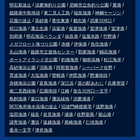
明石新波止
須磨海釣り公園
尼崎市立魚釣り公園
翼港
姫路港中島埠頭
東二見人工島
福良漁港
神鋼ケーソン
苅屋の波止
高砂港
香住東港
都志港
武庫川河口
炬口漁港
灘土生港
浜坂港
仮屋漁港
室津漁港
室津港
別府港
明石海浜ベランダ
由良港
塩屋水路
竹野港
メガフロート海づり公園
赤穂
伊保港
魚住漁港
丸山漁港
姫路市立遊漁センター
郡家漁港
鰯浜漁港
ポートアイランド北公園
釣堀海恵
御前浜橋
松江海岸
高砂海浜公園
沼島港
阿那賀漁港
シーパーク佐野
育波漁港
大塩漁港
曽根港
伊毘漁港
野瀬埠頭
赤穂海浜公園
富島漁港
深江浜
道の駅あわじ
兵庫突堤
南二見西緑地
広畑埠頭
江崎
加古川河口一文字
鳥飼漁港
釜口漁港
灘浜緑地
須磨浦港
阿万海岸海水浴場の波止
旧波門崎燈籠堂
浅野漁港
塩田漁港
福良
岩見漁港
浦港
佐野新島
柴山港
諸寄漁港
灘浜
坂越漁港
尾崎漁港
仁頃漁港
垂水一文字
津井漁港