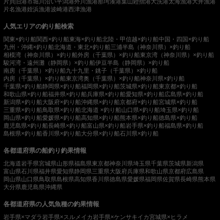
片貝旧港
市堀川沿い
平潟港
外川漁港
那珂湊港
葉山鐙摺港
大洗港
太海漁港
大井漁港
片名漁港
姪浜漁港
波崎港
西津漁港
人気エリアの釣り船検索
関東×釣り船
関西×釣り船
東海×釣り船
北陸・甲信越×釣り船
中国・四国×釣り船
九州・沖縄×釣り船
北海道・東北×釣り船
三浦半島（神奈川県）×釣り船
相模湾（神奈川県）×釣り船
外房（千葉県）×釣り船
東京湾（神奈川県）×釣り船
駿河湾・遠州灘（静岡県）×釣り船
伊豆半島（静岡県）×釣り船
南房（千葉県）×釣り船
九十九里・銚子（千葉県）×釣り船
内房（千葉県）×釣り船
東京湾奥（千葉県）×釣り船
神奈川県×釣り船
千葉県×釣り船
静岡県×釣り船
福岡県×釣り船
茨城県×釣り船
東京都×釣り船
和歌山県×釣り船
福井県×釣り船
兵庫県×釣り船
愛知県×釣り船
広島県×釣り船
新潟県×釣り船
大阪府×釣り船
沖縄県×釣り船
京都府×釣り船
宮城県×釣り船
三重県×釣り船
鳥取県×釣り船
北海道 ×釣り船
山口県×釣り船
埼玉県×釣り船
岡山県×釣り船
愛媛県×釣り船
高知県×釣り船
熊本県×釣り船
徳島県×釣り船
鹿児島県×釣り船
長崎県×釣り船
富山県×釣り船
岩手県×釣り船
福島県×釣り船
島根県×釣り船
香川県×釣り船
大分県×釣り船
石川県×釣り船
各都道府県の船釣り釣果情報
北海道
岩手県
宮城県
山形県
福島県
東京都
神奈川県
埼玉県
千葉県
茨城県
新潟県
富山県
石川県
福井県
愛知県
静岡県
三重県
大阪府
兵庫県
和歌山県
京都府
広島県
岡山県
山口県
鳥取県
島根県
高知県
香川県
徳島県
愛媛県
福岡県
佐賀県
長崎県
熊本県
大分県
鹿児島県
沖縄県
各都道府県の人気魚種の釣果情報
岩手県×マダラ
岩手県×スルメイカ
岩手県×ケンサキイカ
宮城県×ヒラメ