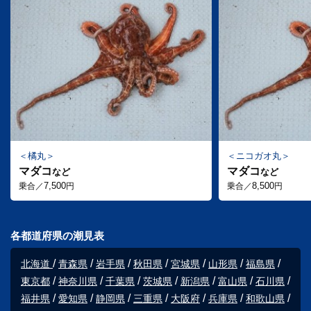
橘丸
ニコガオ丸
マダコ
マダコ
など
など
7,500
8,500
乗合／
円
乗合／
円
各都道府県の潮見表
北海道
青森県
岩手県
秋田県
宮城県
山形県
福島県
東京都
神奈川県
千葉県
茨城県
新潟県
富山県
石川県
福井県
愛知県
静岡県
三重県
大阪府
兵庫県
和歌山県