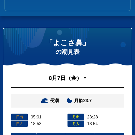
「よこさ鼻」
の潮見表
長潮
月齢23.7
05:01
23:28
日出
月出
18:53
13:54
日入
月入