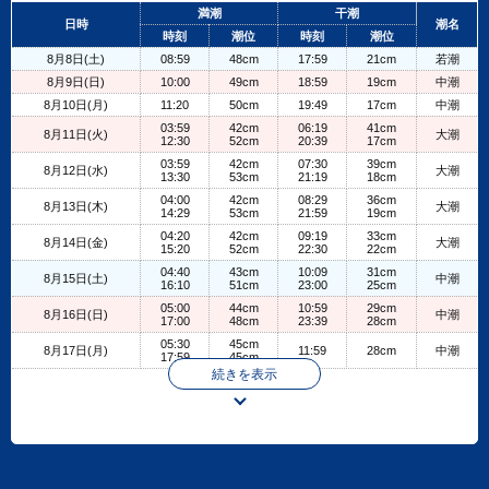
+
満潮
干潮
日時
潮名
−
時刻
潮位
時刻
潮位
8月8日(土)
08:59
48cm
17:59
21cm
若潮
8月9日(日)
10:00
49cm
18:59
19cm
中潮
8月10日(月)
11:20
50cm
19:49
17cm
中潮
03:59
42cm
06:19
41cm
8月11日(火)
大潮
12:30
52cm
20:39
17cm
03:59
42cm
07:30
39cm
8月12日(水)
大潮
13:30
53cm
21:19
18cm
04:00
42cm
08:29
36cm
8月13日(木)
大潮
14:29
53cm
21:59
19cm
04:20
42cm
09:19
33cm
8月14日(金)
大潮
15:20
52cm
22:30
22cm
04:40
43cm
10:09
31cm
8月15日(土)
中潮
16:10
51cm
23:00
25cm
05:00
44cm
10:59
29cm
8月16日(日)
中潮
17:00
48cm
23:39
28cm
05:30
45cm
8月17日(月)
11:59
28cm
中潮
17:59
45cm
続きを表示