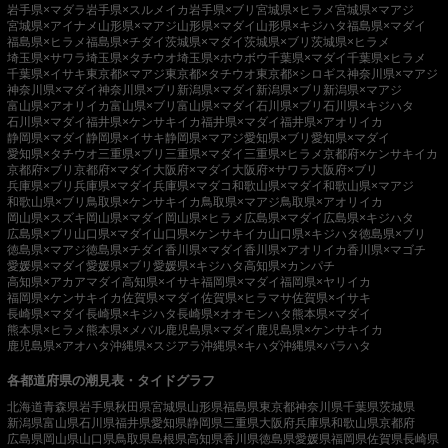
岩手県×マダラ
岩手県×スルメイカ
岩手県×ブリ
宮城県×ヒラメ
宮城県×マアジ
宮城県×アイナメ
山形県×マアジ
山形県×マダイ
山形県×キジハタ
福島県×マダイ
福島県×ヒラメ
福島県×チダイ
茨城県×マダイ
茨城県×ブリ
茨城県×ヒラメ
埼玉県×サワラ
埼玉県×タチウオ
埼玉県×ホウボウ
千葉県×マダイ
千葉県×ヒラメ
千葉県×イサキ
東京都×マアジ
東京都×タチウオ
東京都×シロギス
神奈川県×マアジ
神奈川県×マダイ
神奈川県×ブリ
新潟県×マダイ
新潟県×ブリ
新潟県×マアジ
富山県×アオリイカ
富山県×ブリ
富山県×マダイ
石川県×ブリ
石川県×キジハタ
石川県×マダイ
福井県×ケンサキイカ
福井県×マダイ
福井県×アオリイカ
静岡県×マダイ
静岡県×イサキ
静岡県×マアジ
愛知県×ブリ
愛知県×マダイ
愛知県×タチウオ
三重県×ブリ
三重県×マダイ
三重県×ヒラメ
京都府×ケンサキイカ
京都府×ブリ
京都府×マダイ
大阪府×マダイ
大阪府×サワラ
大阪府×ブリ
兵庫県×ブリ
兵庫県×マダイ
兵庫県×マダコ
和歌山県×マダイ
和歌山県×マアジ
和歌山県×ブリ
鳥取県×ケンサキイカ
鳥取県×マアジ
鳥取県×アオリイカ
岡山県×スズキ
岡山県×マダイ
岡山県×ヒラメ
広島県×マダイ
広島県×キジハタ
広島県×ブリ
山口県×マダイ
山口県×ケンサキイカ
山口県×キジハタ
徳島県×ブリ
徳島県×マアジ
徳島県×チダイ
香川県×マダイ
香川県×アオリイカ
香川県×マゴチ
愛媛県×マダイ
愛媛県×ブリ
愛媛県×キジハタ
高知県×カンパチ
高知県×アカアマダイ
高知県×イサキ
福岡県×マダイ
福岡県×ヤリイカ
福岡県×ケンサキイカ
佐賀県×マダイ
佐賀県×ヒラマサ
佐賀県×イサキ
長崎県×マダイ
長崎県×キジハタ
長崎県×オオモンハタ
熊本県×マダイ
熊本県×ヒラメ
熊本県×メバル
鹿児島県×マダイ
鹿児島県×ケンサキイカ
鹿児島県×アオハタ
沖縄県×スジアラ
沖縄県×キハダ
沖縄県×バラハタ
各都道府県の潮見表・タイドグラフ
北海道
青森県
岩手県
秋田県
宮城県
山形県
福島県
東京都
神奈川県
千葉県
茨城県
新潟県
富山県
石川県
福井県
愛知県
静岡県
三重県
大阪府
兵庫県
和歌山県
京都府
広島県
岡山県
山口県
鳥取県
島根県
高知県
香川県
徳島県
愛媛県
福岡県
佐賀県
長崎県