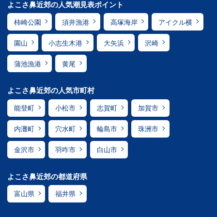
よこさ鼻近郊の人気潮見表ポイント
柿崎公園
須井漁港
高塚海岸
アイクル横
園山
小志生木港
大矢浜
沢崎
蒲池漁港
黄尾
よこさ鼻近郊の人気市町村
能登町
小松市
志賀町
加賀市
内灘町
穴水町
輪島市
珠洲市
金沢市
羽咋市
白山市
よこさ鼻近郊の都道府県
富山県
福井県