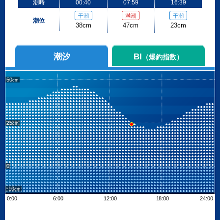
潮時
00:40
07:59
16:39
干潮
満潮
干潮
潮位
38cm
47cm
23cm
潮汐
BI
（爆釣指数）
50
25
0
-10
0:00
6:00
12:00
18:00
24:00
Leaflet
| ©
OpenStreetMap contributors