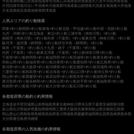
宇佐美港
松輪江奈漁港
福浦港
寺泊港
乙浜漁港
金田漁港
金沢八景平潟
長井新宿港
片貝旧港
市堀川沿い
平潟港
外川漁港
那珂湊港
葉山鐙摺港
大洗港
太海漁港
大井漁港
片名漁港
姪浜漁港
波崎港
西津漁港
人気エリアの釣り船検索
関東×釣り船
関西×釣り船
東海×釣り船
北陸・甲信越×釣り船
中国・四国×釣り船
九州・沖縄×釣り船
北海道・東北×釣り船
三浦半島（神奈川県）×釣り船
相模湾（神奈川県）×釣り船
外房（千葉県）×釣り船
東京湾（神奈川県）×釣り船
駿河湾・遠州灘（静岡県）×釣り船
伊豆半島（静岡県）×釣り船
南房（千葉県）×釣り船
九十九里・銚子（千葉県）×釣り船
内房（千葉県）×釣り船
東京湾奥（千葉県）×釣り船
神奈川県×釣り船
千葉県×釣り船
静岡県×釣り船
福岡県×釣り船
茨城県×釣り船
東京都×釣り船
和歌山県×釣り船
福井県×釣り船
兵庫県×釣り船
愛知県×釣り船
広島県×釣り船
新潟県×釣り船
大阪府×釣り船
沖縄県×釣り船
京都府×釣り船
宮城県×釣り船
三重県×釣り船
鳥取県×釣り船
北海道 ×釣り船
山口県×釣り船
埼玉県×釣り船
岡山県×釣り船
愛媛県×釣り船
高知県×釣り船
熊本県×釣り船
徳島県×釣り船
鹿児島県×釣り船
長崎県×釣り船
富山県×釣り船
岩手県×釣り船
福島県×釣り船
島根県×釣り船
香川県×釣り船
大分県×釣り船
石川県×釣り船
各都道府県の船釣り釣果情報
北海道
岩手県
宮城県
山形県
福島県
東京都
神奈川県
埼玉県
千葉県
茨城県
新潟県
富山県
石川県
福井県
愛知県
静岡県
三重県
大阪府
兵庫県
和歌山県
京都府
広島県
岡山県
山口県
鳥取県
島根県
高知県
香川県
徳島県
愛媛県
福岡県
佐賀県
長崎県
熊本県
大分県
鹿児島県
沖縄県
各都道府県の人気魚種の釣果情報