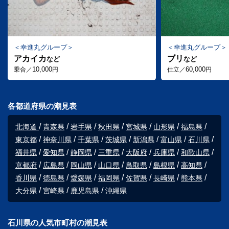
幸進丸グループ
幸進丸グループ
アカイカ
ブリ
など
など
10,000
60,000
乗合／
円
仕立／
円
各都道府県の潮見表
北海道
青森県
岩手県
秋田県
宮城県
山形県
福島県
東京都
神奈川県
千葉県
茨城県
新潟県
富山県
石川県
福井県
愛知県
静岡県
三重県
大阪府
兵庫県
和歌山県
京都府
広島県
岡山県
山口県
鳥取県
島根県
高知県
香川県
徳島県
愛媛県
福岡県
佐賀県
長崎県
熊本県
大分県
宮崎県
鹿児島県
沖縄県
石川県の人気市町村の潮見表