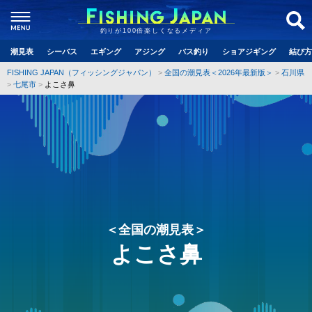
釣りが100倍楽しくなるメディア
潮見表
シーバス
エギング
アジング
バス釣り
ショアジギング
結び方
FISHING JAPAN（フィッシングジャパン）
全国の潮見表＜2026年最新版＞
石川県
七尾市
よこさ鼻
＜全国の潮見表＞
よこさ鼻