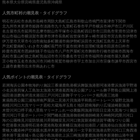
熊本県
大分県
宮崎県
鹿児島県
沖縄県
人気市町村の潮見表・タイドグラフ
明石市
浜松市
糸島市
長崎市
周防大島町
広島市
和歌山市
鳴門市
富津市
下関市
北九州市
木更津市
姫路市
淡路市
九十九里町
石巻市
平戸市
横浜市
神戸市
江戸川区
名古屋市
呉市
延岡市
志摩市
館山市
平塚市
小豆島町
四日市市
江田島市
常滑市
沼津市
松山市
福山市
横須賀市
唐津市
津市
長島町
佐世保市
茅ヶ崎市
浦安市
宮古島市
伊勢市
伊万里市
天草市
今治市
南知多町
勝浦市
南伊勢町
浜田市
大洗町
五島市
上天草市
芦北町
愛南町
いわき市
大磯町
長門市
千葉市
焼津市
亘理町
境港市
田原市
臼杵市
鈴鹿市
西尾市
恩納村
銚子市
仙台市
八戸市
芦屋町
光市
舞鶴市
行橋市
碧南市
西海市
高松市
葉山町
徳之島町
気仙沼市
市川市
桑名市
廿日市市
福岡市
赤穂市
屋久島町
苫小牧市
玉名市
糸魚川市
川崎市
尾鷲市
柳井市
宇土市
加古川市
宗像市
諫早市
西宮市
上越市
倉敷市
出水市
南あわじ市
人気ポイントの潮見表・タイドグラフ
若洲海浜公園
本牧海釣り施設
三番瀬
鹿島港
横浜
舞阪漁港
那珂湊港
豊浜漁港
宇野港
小名浜港
貝塚人工島
加太漁港
大津港
葛西海浜公園
アジュール舞子
野島公園
閖上港
福田港
須磨海岸
清水港
旧江戸川河口
新舞子マリンパーク
相馬港
三池港
東扇島西公園
三浦海岸
南芦屋浜
二見港
片貝漁港
平和島ボートレース場
野北漁港
相模川河口
大洗マリーナ
若松
大蔵海岸
玉島Ｅ地区
碧南海釣り広場
波崎新漁港
木曽川河口
呼子港
八景島マリーナ
ふれーゆ裏
飯岡漁港
羽田
日立港
大黒海づり施設
豊川河口
千葉ポートパーク
関門橋
名護漁港
御前崎港
師崎港
天神崎
阿武隈川河口
海の公園
検見川堤防
筑後川昇開橋
室見川河口
敦賀新港
横須賀
平磯海づり公園
牛窓港
垂水漁港
明石港
本渡港
鳥取港
東幡豆漁港
佐伯港
田ノ浦漁港
仙台漁港
津名港
豊橋
大磯港
神戸空港親水護岸
木更津港
武庫川一文字
新宮漁港
吉野川河口
三角西港
洲本港
千葉港
城ヶ島公園
小島漁港
吹上浜
三崎漁港
妻鹿漁港
熊本新港
館山港
牛深