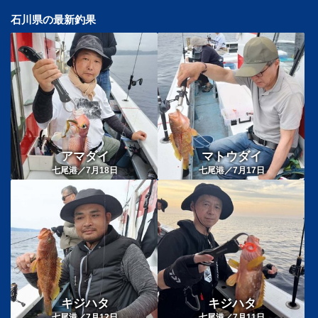
石川県の最新釣果
アマダイ
マトウダイ
七尾港／7月18日
七尾港／7月17日
キジハタ
キジハタ
七尾港／7月12日
七尾港／7月11日