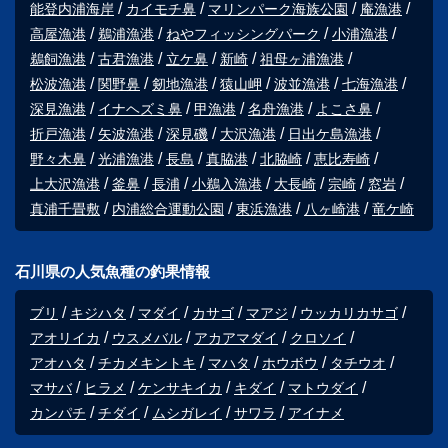
能登内浦海岸
カイモチ鼻
マリンパーク海族公園
庵漁港
高屋漁港
鵜浦漁港
ねやフィッシングパーク
小浦漁港
鵜飼漁港
古君漁港
立ケ鼻
新崎
祖母ヶ浦漁港
松波漁港
関野鼻
剱地漁港
猿山岬
波並漁港
七海漁港
深見漁港
イナヘズミ鼻
甲漁港
名舟漁港
よこさ鼻
折戸漁港
矢波漁港
深見磯
大沢漁港
日出ケ島漁港
野々木鼻
光浦漁港
長島
真脇港
北脇崎
恵比寿崎
上大沢漁港
釜鼻
長浦
小鵜入漁港
大長崎
宗崎
窓岩
真浦千畳敷
内浦総合運動公園
東浜漁港
八ヶ崎港
竜ケ崎
石川県の人気魚種の釣果情報
ブリ
キジハタ
マダイ
カサゴ
マアジ
ウッカリカサゴ
アオリイカ
ウスメバル
アカアマダイ
クロソイ
アオハタ
チカメキントキ
マハタ
ホウボウ
タチウオ
マサバ
ヒラメ
ケンサキイカ
キダイ
マトウダイ
カンパチ
チダイ
ムシガレイ
サワラ
アイナメ