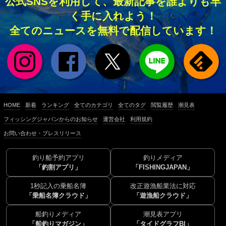
公式SNSを利用して、最新記事を誰よりも早
く手に入れよう！
全てのニュースを無料で配信しています！
HOME
新着
ランキング
全てのカテゴリ
全てのタグ
閲覧履歴
潮見表
フィッシングジャパンからのお知らせ
運営会社
利用規約
お問い合わせ・プレスリリース
釣り船予約アプリ
釣りメディア
「釣割アプリ」
「FISHINGJAPAN」
1秒記入の乗船名簿
改正遊漁船業法に対応
「乗船名簿クラウド」
「遊漁船クラウド」
船釣りメディア
潮見表アプリ
「船釣りマガジン」
「タイドグラフBI」