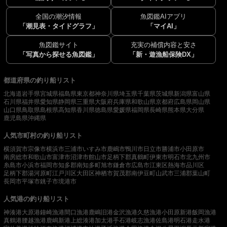
全国の潮汐情報
魚図鑑AIアプリ
「潮見表・タイドグラフ」
「マイAI」
魚図鑑サイト
充実の補償内容と安さ
「写真から探せる魚図鑑」
「新・遊漁船保険DX」
都道府県の釣り船リスト
北海道
岩手県
宮城県
福島県
東京都
神奈川県
埼玉県
千葉県
茨城県
新潟県
富山県
石川県
福井県
愛知県
静岡県
三重県
大阪府
兵庫県
和歌山県
京都府
広島県
岡山県
山口県
鳥取県
島根県
高知県
香川県
徳島県
愛媛県
福岡県
長崎県
熊本県
大分県
鹿児島県
沖縄県
人気市町村の釣り船リスト
横須賀市
宗像市
横浜市
三浦市
いすみ市
鹿嶋市
鴨川市
日立市
勝浦市
小田原市
南房総市
和歌山市
富津市
沼津市
館山市
足柄下郡真鶴町
伊東市
明石市
北九州市
糸島市
小浜市
福岡市
知多郡南知多町
旭市
鎌倉市
広島市
江東区
熱海市
品川区
足柄下郡湯河原町
江戸川区
大田区
神栖市
賀茂郡南伊豆町
山武市
三浦郡葉山町
長岡市
平塚市
銚子市
境港市
人気港の釣り船リスト
神湊港
大原港
鐘崎漁港
間口漁港
鹿嶋旧港
金沢漁港
久慈漁港
小田原新港
飯岡漁港
真鶴港
腰越漁港
鹿嶋新港
上総湊港
加太港
手石港
岐志漁港
佐島港
明石港
走水港