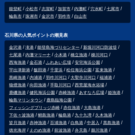
能登町
小松市
志賀町
加賀市
内灘町
穴水町
七尾市
輪島市
珠洲市
金沢市
羽咋市
白山市
石川県の人気ポイントの潮見表
金沢港
滝港
能登島海づりセンター
新堀川河口防波堤
七尾港
内灘マリーナ
小木港
橋立漁港
梯川河口
西海漁港
金石港
ふれあい広場
安宅海浜公園
宇出津新港
飯田港
千里浜
松任海浜公園
富来漁港
黒崎漁港
内浦港
羽咋川河口
大聖寺川河口
福浦港
狼煙漁港
向田漁港
手取川河口
西荒屋海水浴場
鹿磯漁港
健民海浜公園
赤崎漁港
あすなろ広場
姫漁港
輪島マリンタウン
鹿島臨海公園
フィッシングブリッジ赤崎
赤住漁港
大島漁港
下佐々波漁港
蛸島漁港
輪島港
九十九湾
久木漁港
皆月漁港
赤神漁港
百浦漁港
白鳥港
中居入
黒島漁港
徳光海岸
えのめ漁港
前波漁港
弁天島
鵜川漁港