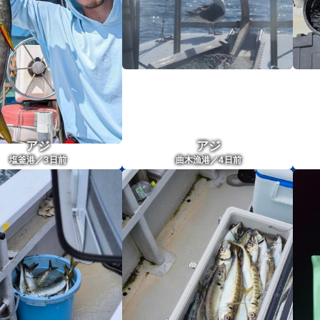
アジ
アジ
3
4
塩釜港／
日前
曲木漁港／
日前