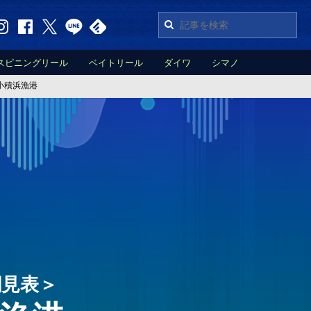
スピニングリール
ベイトリール
ダイワ
シマノ
小積浜漁港
潮見表＞