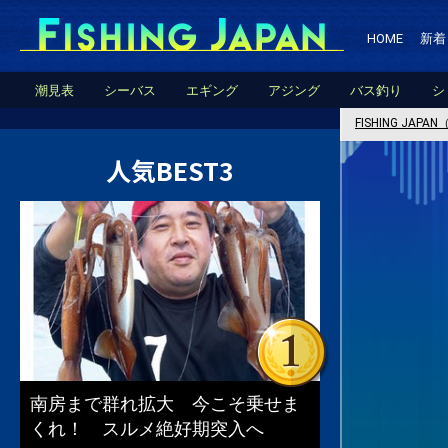
HOME
新着
潮見表
シーバス
エギング
アジング
バス釣り
シ
FISHING JA
人気BEST3
南房まで群れ拡大 今こそ乗せま
くれ！ スルメ絶好期突入へ