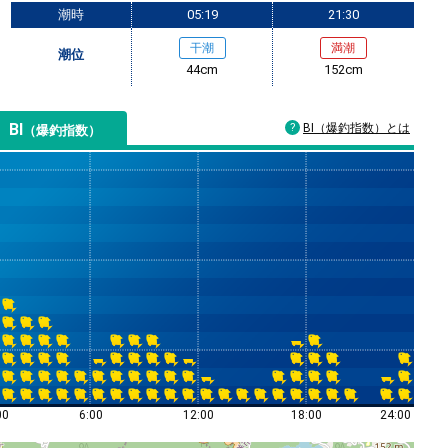
潮時
05:19
21:30
干潮
満潮
潮位
44cm
152cm
BI
BI（爆釣指数）とは
（爆釣指数）
00
6:00
12:00
18:00
24:00