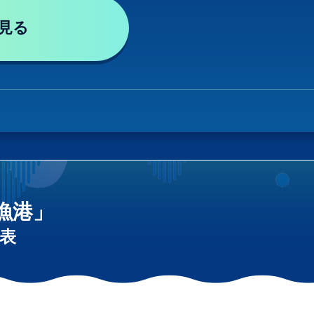
見る
漁港」
表