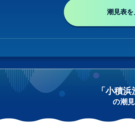
潮見表を
「小積浜
の潮見