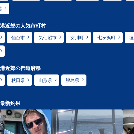
港
港近郊の人気市町村
仙台市
気仙沼市
女川町
七ヶ浜町
塩
港近郊の都道府県
秋田県
山形県
福島県
最新釣果