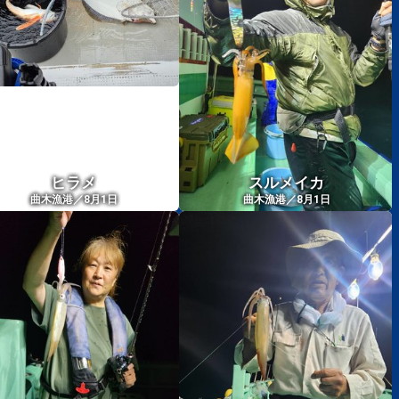
ヒラメ
スルメイカ
曲木漁港／8月1日
曲木漁港／8月1日