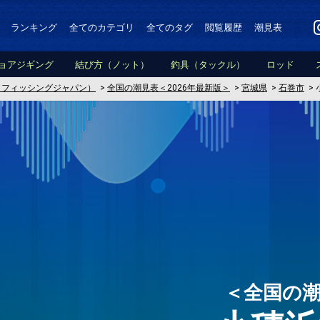
ランキング
全てのカテゴリ
全てのタグ
閲覧履歴
潮見表
ョアジギング
結び方（ノット）
釣具（タックル）
ロッド
PAN（フィッシングジャパン）
>
全国の潮見表＜2026年最新版＞
>
宮城県
>
石巻市
>
＜全国の