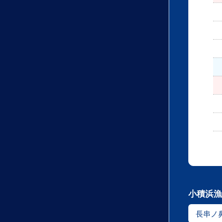
小積浜漁
長串ノ