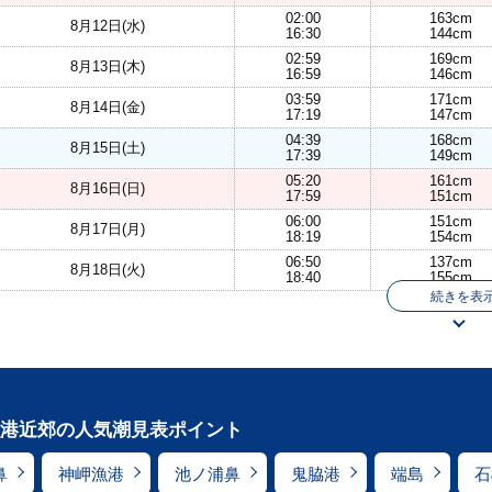
02:00
163cm
8月12日(水)
16:30
144cm
02:59
169cm
8月13日(木)
16:59
146cm
03:59
171cm
8月14日(金)
17:19
147cm
04:39
168cm
8月15日(土)
17:39
149cm
05:20
161cm
8月16日(日)
17:59
151cm
06:00
151cm
8月17日(月)
18:19
154cm
06:50
137cm
8月18日(火)
18:40
155cm
続きを表
港近郊の人気潮見表ポイント
鼻
神岬漁港
池ノ浦鼻
鬼脇港
端島
石