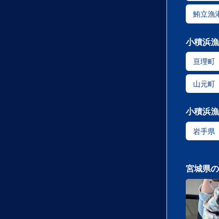
鮪立漁
小積浜漁
亘理町
山元町
小積浜漁
岩手県
宮城県の