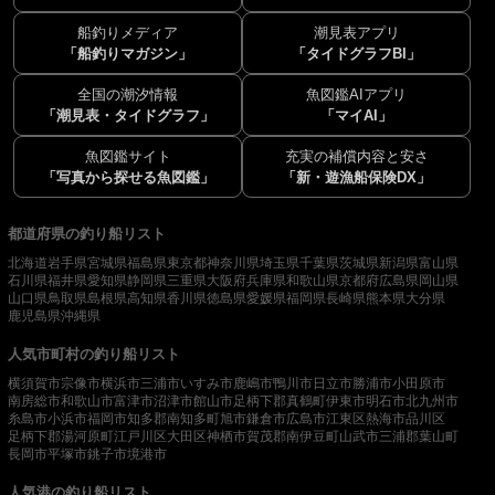
船釣りメディア
潮見表アプリ
「船釣りマガジン」
「タイドグラフBI」
全国の潮汐情報
魚図鑑AIアプリ
「潮見表・タイドグラフ」
「マイAI」
魚図鑑サイト
充実の補償内容と安さ
「写真から探せる魚図鑑」
「新・遊漁船保険DX」
都道府県の釣り船リスト
北海道
岩手県
宮城県
福島県
東京都
神奈川県
埼玉県
千葉県
茨城県
新潟県
富山県
石川県
福井県
愛知県
静岡県
三重県
大阪府
兵庫県
和歌山県
京都府
広島県
岡山県
山口県
鳥取県
島根県
高知県
香川県
徳島県
愛媛県
福岡県
長崎県
熊本県
大分県
鹿児島県
沖縄県
人気市町村の釣り船リスト
横須賀市
宗像市
横浜市
三浦市
いすみ市
鹿嶋市
鴨川市
日立市
勝浦市
小田原市
南房総市
和歌山市
富津市
沼津市
館山市
足柄下郡真鶴町
伊東市
明石市
北九州市
糸島市
小浜市
福岡市
知多郡南知多町
旭市
鎌倉市
広島市
江東区
熱海市
品川区
足柄下郡湯河原町
江戸川区
大田区
神栖市
賀茂郡南伊豆町
山武市
三浦郡葉山町
長岡市
平塚市
銚子市
境港市
人気港の釣り船リスト