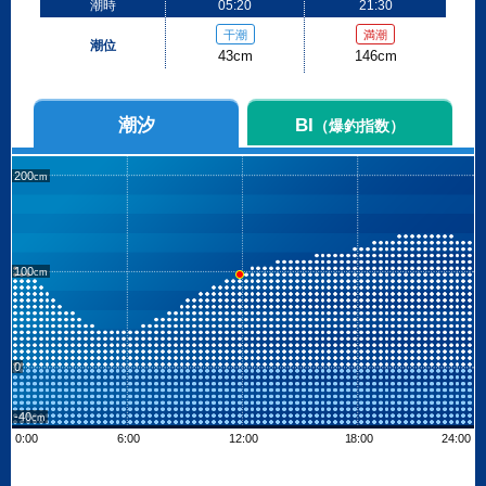
潮時
05:20
21:30
干潮
満潮
潮位
43cm
146cm
潮汐
BI
（爆釣指数）
200
100
0
-40
0:00
6:00
12:00
18:00
24:00
Leaflet
| ©
OpenStreetMap contributors