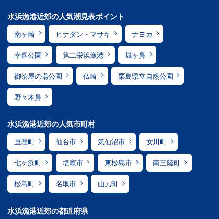
水浜漁港近郊の人気潮見表ポイント
南ヶ崎
ヒナダン・マサキ
ナヨカ
幸喜公園
第二栄浜漁港
城ヶ鼻
御茶屋の場公園
仏崎
栗島県立自然公園
野々木鼻
水浜漁港近郊の人気市町村
亘理町
仙台市
気仙沼市
女川町
七ヶ浜町
塩竈市
東松島市
南三陸町
松島町
名取市
山元町
水浜漁港近郊の都道府県