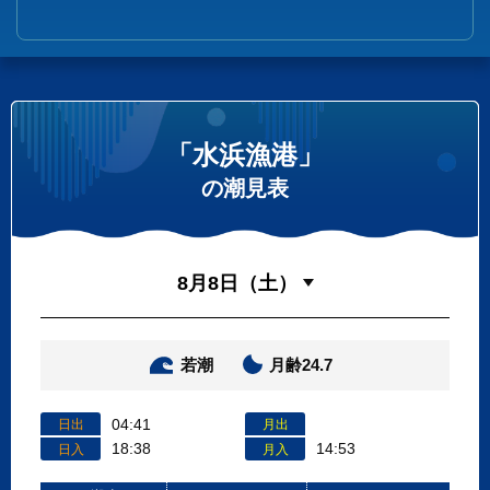
「水浜漁港」
の潮見表
若潮
月齢24.7
04:41
日出
月出
18:38
14:53
日入
月入