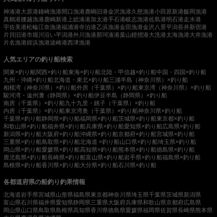
神湊港
大原港
鐘崎漁港
間口漁港
鹿嶋旧港
金沢漁港
久慈漁港
小田原新港
飯岡漁港
真鶴港
腰越漁港
鹿嶋新港
上総湊港
加太港
手石港
岐志漁港
佐島港
明石港
走水港
宇佐美港
松輪江奈漁港
福浦港
寺泊港
乙浜漁港
金田漁港
金沢八景平潟
長井新宿港
片貝旧港
市堀川沿い
平潟港
外川漁港
那珂湊港
葉山鐙摺港
大洗港
太海漁港
大井漁港
片名漁港
姪浜漁港
波崎港
西津漁港
人気エリアの釣り船検索
関東×釣り船
関西×釣り船
東海×釣り船
北陸・甲信越×釣り船
中国・四国×釣り船
九州・沖縄×釣り船
北海道・東北×釣り船
三浦半島（神奈川県）×釣り船
相模湾（神奈川県）×釣り船
外房（千葉県）×釣り船
東京湾（神奈川県）×釣り船
駿河湾・遠州灘（静岡県）×釣り船
伊豆半島（静岡県）×釣り船
南房（千葉県）×釣り船
九十九里・銚子（千葉県）×釣り船
内房（千葉県）×釣り船
東京湾奥（千葉県）×釣り船
神奈川県×釣り船
千葉県×釣り船
静岡県×釣り船
福岡県×釣り船
茨城県×釣り船
東京都×釣り船
和歌山県×釣り船
福井県×釣り船
兵庫県×釣り船
愛知県×釣り船
広島県×釣り船
新潟県×釣り船
大阪府×釣り船
沖縄県×釣り船
京都府×釣り船
宮城県×釣り船
三重県×釣り船
鳥取県×釣り船
北海道 ×釣り船
山口県×釣り船
埼玉県×釣り船
岡山県×釣り船
愛媛県×釣り船
高知県×釣り船
熊本県×釣り船
徳島県×釣り船
鹿児島県×釣り船
長崎県×釣り船
富山県×釣り船
岩手県×釣り船
福島県×釣り船
島根県×釣り船
香川県×釣り船
大分県×釣り船
石川県×釣り船
各都道府県の船釣り釣果情報
北海道
岩手県
宮城県
山形県
福島県
東京都
神奈川県
埼玉県
千葉県
茨城県
新潟県
富山県
石川県
福井県
愛知県
静岡県
三重県
大阪府
兵庫県
和歌山県
京都府
広島県
岡山県
山口県
鳥取県
島根県
高知県
香川県
徳島県
愛媛県
福岡県
佐賀県
長崎県
熊本県