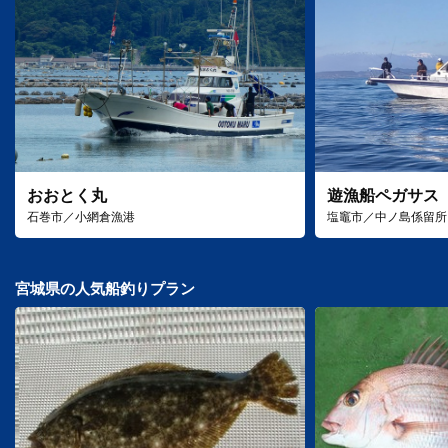
おおとく丸
遊漁船ペガサス
石巻市／小網倉漁港
塩竈市／中ノ島係留所
宮城県の人気船釣りプラン