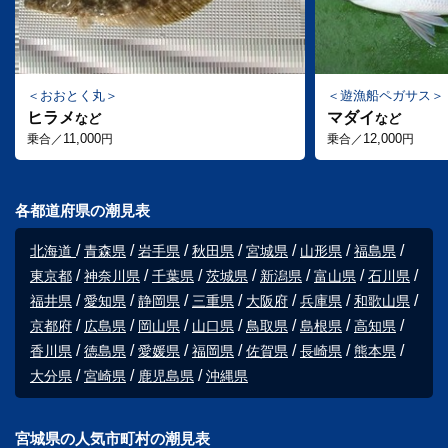
おおとく丸
遊漁船ペガサス
ヒラメ
マダイ
など
など
11,000
12,000
乗合／
円
乗合／
円
各都道府県の潮見表
北海道
青森県
岩手県
秋田県
宮城県
山形県
福島県
東京都
神奈川県
千葉県
茨城県
新潟県
富山県
石川県
福井県
愛知県
静岡県
三重県
大阪府
兵庫県
和歌山県
京都府
広島県
岡山県
山口県
鳥取県
島根県
高知県
香川県
徳島県
愛媛県
福岡県
佐賀県
長崎県
熊本県
大分県
宮崎県
鹿児島県
沖縄県
宮城県の人気市町村の潮見表