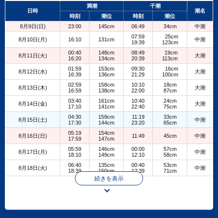
+
満潮
干潮
日時
潮名
−
時刻
潮位
時刻
潮位
8月9日(日)
23:00
145cm
06:49
34cm
中潮
07:59
25cm
8月10日(月)
16:10
131cm
中潮
19:39
123cm
00:40
148cm
08:49
19cm
8月11日(火)
大潮
16:20
134cm
20:39
113cm
01:59
153cm
09:30
16cm
8月12日(水)
大潮
16:39
136cm
21:29
100cm
02:59
158cm
10:10
18cm
8月13日(木)
大潮
16:59
138cm
22:00
87cm
03:40
161cm
10:40
24cm
8月14日(金)
大潮
17:10
141cm
22:40
75cm
04:30
159cm
11:19
33cm
8月15日(土)
中潮
17:30
144cm
23:20
65cm
05:19
154cm
8月16日(日)
11:49
45cm
中潮
17:59
147cm
05:59
146cm
00:00
57cm
8月17日(月)
中潮
18:10
149cm
12:10
58cm
06:40
135cm
00:40
53cm
8月18日(火)
中潮
18:39
150cm
12:39
71cm
続きを表示