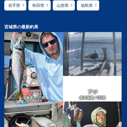
岩手県
秋田県
山形県
福島県
宮城県の最新釣果
アジ
アジ
3
4
塩釜港／
日前
曲木漁港／
日前