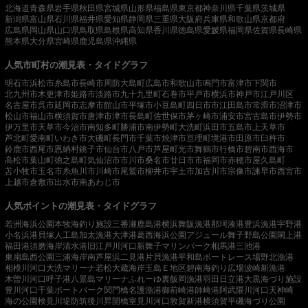
北海道
青森県
岩手県
秋田県
宮城県
山形県
福島県
東京都
神奈川県
千葉県
茨城県
新潟県
富山県
石川県
福井県
愛知県
静岡県
三重県
大阪府
兵庫県
和歌山県
京都府
広島県
岡山県
山口県
鳥取県
島根県
高知県
香川県
徳島県
愛媛県
福岡県
佐賀県
長崎県
熊本県
大分県
宮崎県
鹿児島県
沖縄県
人気市町村の潮見表・タイドグラフ
明石市
浜松市
糸島市
長崎市
周防大島町
広島市
和歌山市
鳴門市
富津市
下関市
北九州市
木更津市
姫路市
淡路市
九十九里町
石巻市
平戸市
横浜市
神戸市
江戸川区
名古屋市
呉市
延岡市
志摩市
館山市
平塚市
小豆島町
四日市市
江田島市
常滑市
沼津市
松山市
福山市
横須賀市
唐津市
津市
長島町
佐世保市
茅ヶ崎市
浦安市
宮古島市
伊勢市
伊万里市
天草市
今治市
南知多町
勝浦市
南伊勢町
大洗町
浜田市
五島市
上天草市
芦北町
愛南町
いわき市
大磯町
長門市
千葉市
焼津市
亘理町
境港市
田原市
臼杵市
鈴鹿市
西尾市
恩納村
銚子市
仙台市
八戸市
芦屋町
光市
舞鶴市
行橋市
碧南市
西海市
高松市
葉山町
徳之島町
気仙沼市
市川市
桑名市
廿日市市
福岡市
赤穂市
屋久島町
苫小牧市
玉名市
糸魚川市
川崎市
尾鷲市
柳井市
宇土市
加古川市
宗像市
諫早市
西宮市
上越市
倉敷市
出水市
南あわじ市
人気ポイントの潮見表・タイドグラフ
若洲海浜公園
本牧海釣り施設
三番瀬
鹿島港
横浜
舞阪漁港
那珂湊港
豊浜漁港
宇野港
小名浜港
貝塚人工島
加太漁港
大津港
葛西海浜公園
アジュール舞子
野島公園
閖上港
福田港
須磨海岸
清水港
旧江戸川河口
新舞子マリンパーク
相馬港
三池港
東扇島西公園
三浦海岸
南芦屋浜
二見港
片貝漁港
平和島ボートレース場
野北漁港
相模川河口
大洗マリーナ
若松
大蔵海岸
玉島Ｅ地区
碧南海釣り広場
波崎新漁港
木曽川河口
呼子港
八景島マリーナ
ふれーゆ裏
飯岡漁港
羽田
日立港
大黒海づり施設
豊川河口
千葉ポートパーク
関門橋
名護漁港
御前崎港
師崎港
阿武隈川河口
天神崎
海の公園
検見川堤防
筑後川昇開橋
室見川河口
敦賀新港
横須賀
平磯海づり公園