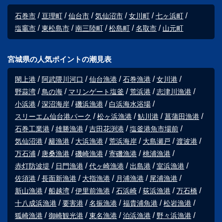
石巻市
亘理町
仙台市
気仙沼市
女川町
七ヶ浜町
塩竈市
東松島市
南三陸町
松島町
名取市
山元町
宮城県の人気ポイントの潮見表
閖上港
阿武隈川河口
仙台漁港
石巻漁港
女川港
野蒜湾
鳥の海
マリンゲート塩釜
荒浜港
志津川漁港
小浜港
深沼海岸
磯浜漁港
白浜海水浴場
スリーエム仙台港パーク
松ヶ浜漁港
鮎川港
菖蒲田漁港
石巻工業港
雄勝漁港
吉田花渕港
塩釜港魚市場前
気仙沼港
籬漁港
大浜漁港
荒浜海岸
大島瀬戸
渡波港
万石浦
唐桑漁港
磯崎漁港
寄磯漁港
桃浦漁港
赤灯防波堤
日門漁港
代ヶ崎漁港
出島港
室浜漁港
佐須港
長面新漁港
大指漁港
月浦漁港
尾浦漁港
新山漁港
船越湾
伊里前漁港
石浜崎
荻浜漁港
万石橋
十八成浜漁港
要害港
名振漁港
福貴浦魚港
松岩漁港
狐崎漁港
御崎観光港
東名漁港
泊浜漁港
野々浜漁港