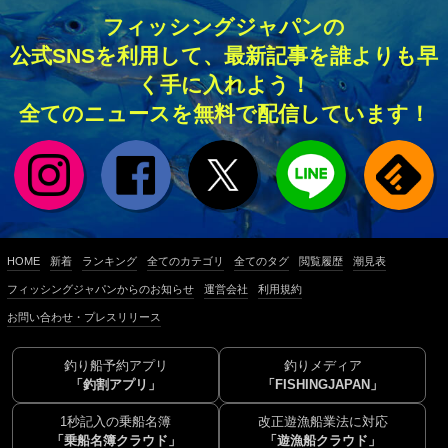
フィッシングジャパンの
公式SNSを利用して、最新記事を誰よりも早
く手に入れよう！
全てのニュースを無料で配信しています！
HOME
新着
ランキング
全てのカテゴリ
全てのタグ
閲覧履歴
潮見表
フィッシングジャパンからのお知らせ
運営会社
利用規約
お問い合わせ・プレスリリース
釣り船予約アプリ
釣りメディア
「釣割アプリ」
「FISHINGJAPAN」
1秒記入の乗船名簿
改正遊漁船業法に対応
「乗船名簿クラウド」
「遊漁船クラウド」