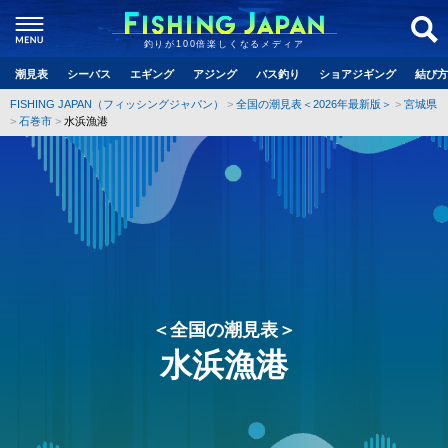
釣りが100倍楽しくなるメディア
潮見表
シーバス
エギング
アジング
バス釣り
ショアジギング
結び方
FISHING JAPAN（フィッシングジャパン）
全国の潮見表＜2026年最新版＞
宮城県
石巻市
水浜漁港
＜全国の潮見表＞
水浜漁港