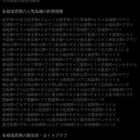
大分県
鹿児島県
沖縄県
各都道府県の人気魚種の釣果情報
岩手県×マダラ
岩手県×スルメイカ
岩手県×ブリ
宮城県×ヒラメ
宮城県×マアジ
宮城県×アイナメ
山形県×マアジ
山形県×マダイ
山形県×キジハタ
福島県×マダイ
福島県×ヒラメ
福島県×チダイ
茨城県×マダイ
茨城県×ブリ
茨城県×ヒラメ
埼玉県×サワラ
埼玉県×タチウオ
埼玉県×ホウボウ
千葉県×マダイ
千葉県×ヒラメ
千葉県×イサキ
東京都×マアジ
東京都×タチウオ
東京都×シロギス
神奈川県×マアジ
神奈川県×マダイ
神奈川県×ブリ
新潟県×マダイ
新潟県×ブリ
新潟県×マアジ
富山県×アオリイカ
富山県×ブリ
富山県×マダイ
石川県×ブリ
石川県×キジハタ
石川県×マダイ
福井県×ケンサキイカ
福井県×マダイ
福井県×アオリイカ
静岡県×マダイ
静岡県×イサキ
静岡県×マアジ
愛知県×ブリ
愛知県×マダイ
愛知県×タチウオ
三重県×ブリ
三重県×マダイ
三重県×ヒラメ
京都府×ケンサキイカ
京都府×ブリ
京都府×マダイ
大阪府×マダイ
大阪府×サワラ
大阪府×ブリ
兵庫県×ブリ
兵庫県×マダイ
兵庫県×マダコ
和歌山県×マダイ
和歌山県×マアジ
和歌山県×ブリ
鳥取県×ケンサキイカ
鳥取県×マアジ
鳥取県×アオリイカ
岡山県×スズキ
岡山県×マダイ
岡山県×ヒラメ
広島県×マダイ
広島県×キジハタ
広島県×ブリ
山口県×マダイ
山口県×ケンサキイカ
山口県×キジハタ
徳島県×ブリ
徳島県×マアジ
徳島県×チダイ
香川県×マダイ
香川県×アオリイカ
香川県×マゴチ
愛媛県×マダイ
愛媛県×ブリ
愛媛県×キジハタ
高知県×カンパチ
高知県×アカアマダイ
高知県×イサキ
福岡県×マダイ
福岡県×ヤリイカ
福岡県×ケンサキイカ
佐賀県×マダイ
佐賀県×ヒラマサ
佐賀県×イサキ
長崎県×マダイ
長崎県×キジハタ
長崎県×オオモンハタ
熊本県×マダイ
熊本県×ヒラメ
熊本県×メバル
鹿児島県×マダイ
鹿児島県×ケンサキイカ
鹿児島県×アオハタ
沖縄県×スジアラ
沖縄県×キハダ
沖縄県×バラハタ
各都道府県の潮見表・タイドグラフ