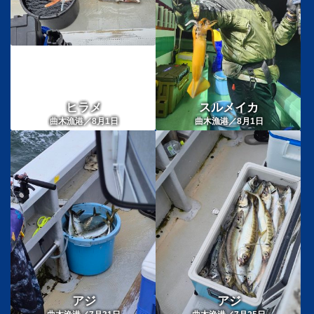
ヒラメ
スルメイカ
曲木漁港／8月1日
曲木漁港／8月1日
アジ
アジ