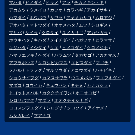
マハタ
ヒメダイ
ヒラメ
アラ
チカメキントキ
アカムツ
ウメイロ
カツオ
カワハギ
アカイサキ
ハマダイ
ホウボウ
サワラ
アヤメカサゴ
ムロアジ
アオハタ
マトウダイ
オオメハタ
ムツ
シロギス
マサバ
シイラ
クロダイ
ユメカサゴ
アカヤガラ
ホウキハタ
キハダ
メイチダイ
ハガツオ
ヒラマサ
キジハタ
イシダイ
クエ
ヒメコダイ
クロメジナ
ハマフエフキ
ヘダイ
バラムツ
タカサゴ
アカカマス
アブラボウズ
クロシビカマス
エビスダイ
マゴチ
メバル
トラフグ
マルソウダ
アコウダイ
ハチビキ
ショウサイフグ
カマスサワラ
ウスメバル
フエフキダイ
マダコ
コウイカ
キュウセン
キチヌ
カナガシラ
トゴットメバル
カタクチイワシ
オニオコゼ
シロサバフグ
マダラ
オオクチイシナギ
ヨコスジフエダイ
シログチ
クロソイ
アイナメ
ムシガレイ
マアナゴ