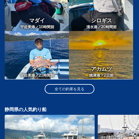
マダイ
シロギス
10
20
宇佐美港／
時間前
清水港／
時間前
タイ
アカムツ
21
2
宇佐美港／
時間前
焼津港／
日前
全ての釣果を見る
静岡県の人気釣り船