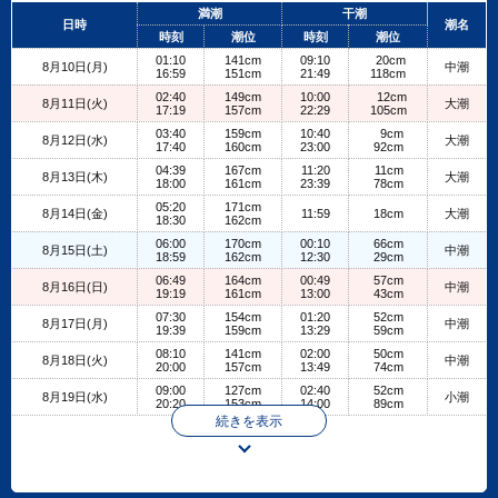
+
満潮
干潮
日時
潮名
−
時刻
潮位
時刻
潮位
01:10
141cm
09:10
20cm
8月10日(月)
中潮
16:59
151cm
21:49
118cm
02:40
149cm
10:00
12cm
8月11日(火)
大潮
17:19
157cm
22:29
105cm
03:40
159cm
10:40
9cm
8月12日(水)
大潮
17:40
160cm
23:00
92cm
04:39
167cm
11:20
11cm
8月13日(木)
大潮
18:00
161cm
23:39
78cm
05:20
171cm
8月14日(金)
11:59
18cm
大潮
18:30
162cm
06:00
170cm
00:10
66cm
8月15日(土)
中潮
18:59
162cm
12:30
29cm
06:49
164cm
00:49
57cm
8月16日(日)
中潮
19:19
161cm
13:00
43cm
07:30
154cm
01:20
52cm
8月17日(月)
中潮
19:39
159cm
13:29
59cm
08:10
141cm
02:00
50cm
8月18日(火)
中潮
20:00
157cm
13:49
74cm
09:00
127cm
02:40
52cm
8月19日(水)
小潮
20:20
153cm
14:00
89cm
続きを表示