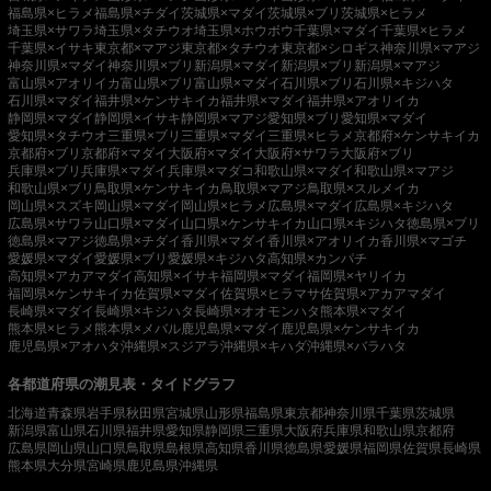
福島県×ヒラメ
福島県×チダイ
茨城県×マダイ
茨城県×ブリ
茨城県×ヒラメ
埼玉県×サワラ
埼玉県×タチウオ
埼玉県×ホウボウ
千葉県×マダイ
千葉県×ヒラメ
千葉県×イサキ
東京都×マアジ
東京都×タチウオ
東京都×シロギス
神奈川県×マアジ
神奈川県×マダイ
神奈川県×ブリ
新潟県×マダイ
新潟県×ブリ
新潟県×マアジ
富山県×アオリイカ
富山県×ブリ
富山県×マダイ
石川県×ブリ
石川県×キジハタ
石川県×マダイ
福井県×ケンサキイカ
福井県×マダイ
福井県×アオリイカ
静岡県×マダイ
静岡県×イサキ
静岡県×マアジ
愛知県×ブリ
愛知県×マダイ
愛知県×タチウオ
三重県×ブリ
三重県×マダイ
三重県×ヒラメ
京都府×ケンサキイカ
京都府×ブリ
京都府×マダイ
大阪府×マダイ
大阪府×サワラ
大阪府×ブリ
兵庫県×ブリ
兵庫県×マダイ
兵庫県×マダコ
和歌山県×マダイ
和歌山県×マアジ
和歌山県×ブリ
鳥取県×ケンサキイカ
鳥取県×マアジ
鳥取県×スルメイカ
岡山県×スズキ
岡山県×マダイ
岡山県×ヒラメ
広島県×マダイ
広島県×キジハタ
広島県×サワラ
山口県×マダイ
山口県×ケンサキイカ
山口県×キジハタ
徳島県×ブリ
徳島県×マアジ
徳島県×チダイ
香川県×マダイ
香川県×アオリイカ
香川県×マゴチ
愛媛県×マダイ
愛媛県×ブリ
愛媛県×キジハタ
高知県×カンパチ
高知県×アカアマダイ
高知県×イサキ
福岡県×マダイ
福岡県×ヤリイカ
福岡県×ケンサキイカ
佐賀県×マダイ
佐賀県×ヒラマサ
佐賀県×アカアマダイ
長崎県×マダイ
長崎県×キジハタ
長崎県×オオモンハタ
熊本県×マダイ
熊本県×ヒラメ
熊本県×メバル
鹿児島県×マダイ
鹿児島県×ケンサキイカ
鹿児島県×アオハタ
沖縄県×スジアラ
沖縄県×キハダ
沖縄県×バラハタ
各都道府県の潮見表・タイドグラフ
北海道
青森県
岩手県
秋田県
宮城県
山形県
福島県
東京都
神奈川県
千葉県
茨城県
新潟県
富山県
石川県
福井県
愛知県
静岡県
三重県
大阪府
兵庫県
和歌山県
京都府
広島県
岡山県
山口県
鳥取県
島根県
高知県
香川県
徳島県
愛媛県
福岡県
佐賀県
長崎県
熊本県
大分県
宮崎県
鹿児島県
沖縄県