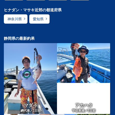
ヒナダン・マサキ近郊の都道府県
神奈川県
愛知県
静岡県の最新釣果
マダイ
アカハタ
1
1
網代港／
日前
宇佐美港／
日前