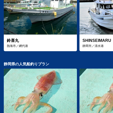
鈴喜丸
SHINSEIMARU
熱海市／網代港
静岡市／清水港
静岡県の人気船釣りプラン