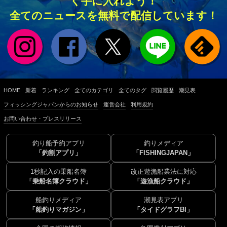
く手に入れよう！
全てのニュースを無料で配信しています！
HOME
新着
ランキング
全てのカテゴリ
全てのタグ
閲覧履歴
潮見表
フィッシングジャパンからのお知らせ
運営会社
利用規約
お問い合わせ・プレスリリース
釣り船予約アプリ
釣りメディア
「釣割アプリ」
「FISHINGJAPAN」
1秒記入の乗船名簿
改正遊漁船業法に対応
「乗船名簿クラウド」
「遊漁船クラウド」
船釣りメディア
潮見表アプリ
「船釣りマガジン」
「タイドグラフBI」