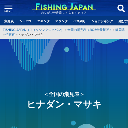
釣りが100倍楽しくなるメディア
潮見表
シーバス
エギング
アジング
バス釣り
ショアジギング
結び方
FISHING JAPAN（フィッシングジャパン）
全国の潮見表＜2026年最新版＞
静岡県
伊東市
ヒナダン・マサキ
＜全国の潮見表＞
ヒナダン・マサキ