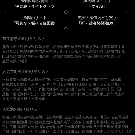
全国の潮汐情報
魚図鑑AIアプリ
「潮見表・タイドグラフ」
「マイAI」
魚図鑑サイト
充実の補償内容と安さ
「写真から探せる魚図鑑」
「新・遊漁船保険DX」
都道府県の釣り船リスト
北海道
岩手県
宮城県
福島県
東京都
神奈川県
埼玉県
千葉県
茨城県
新潟県
富山県
石川県
福井県
愛知県
静岡県
三重県
大阪府
兵庫県
和歌山県
京都府
広島県
岡山県
山口県
鳥取県
島根県
高知県
香川県
徳島県
愛媛県
福岡県
長崎県
熊本県
大分県
鹿児島県
沖縄県
人気市町村の釣り船リスト
横須賀市
宗像市
横浜市
三浦市
いすみ市
鹿嶋市
鴨川市
日立市
勝浦市
小田原市
南房総市
和歌山市
富津市
沼津市
館山市
足柄下郡真鶴町
伊東市
明石市
北九州市
糸島市
小浜市
福岡市
知多郡南知多町
旭市
鎌倉市
広島市
江東区
熱海市
品川区
足柄下郡湯河原町
江戸川区
大田区
神栖市
賀茂郡南伊豆町
山武市
三浦郡葉山町
長岡市
平塚市
銚子市
境港市
人気港の釣り船リスト
神湊港
大原港
鐘崎漁港
間口漁港
鹿嶋旧港
金沢漁港
久慈漁港
小田原新港
飯岡漁港
真鶴港
腰越漁港
鹿嶋新港
上総湊港
加太港
手石港
岐志漁港
佐島港
明石港
走水港
宇佐美港
松輪江奈漁港
福浦港
寺泊港
乙浜漁港
金田漁港
金沢八景平潟
長井新宿港
片貝旧港
市堀川沿い
平潟港
外川漁港
那珂湊港
葉山鐙摺港
大洗港
太海漁港
大井漁港