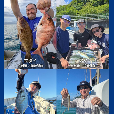
マダイ
アジ
10
10
久料港／
時間前
久料港／
時間前