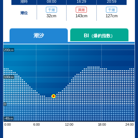
潮時
08:00
16:29
20:59
干潮
満潮
干潮
潮位
32cm
143cm
127cm
潮汐
BI
（爆釣指数）
200
100
0
-40
0:00
6:00
12:00
18:00
24:00
Leaflet
| ©
OpenStreetMap contributors