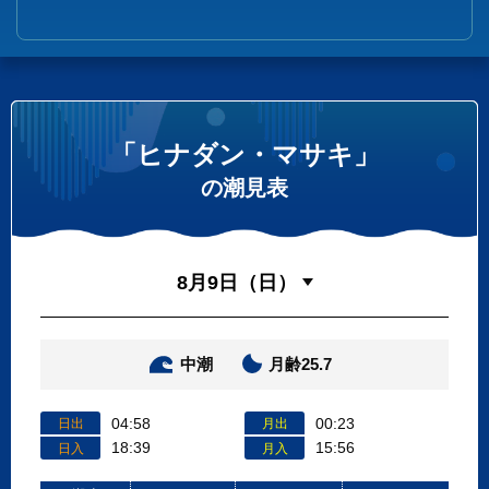
「ヒナダン・マサキ」
の潮見表
中潮
月齢25.7
04:58
00:23
日出
月出
18:39
15:56
日入
月入