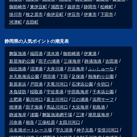
御前崎市
東伊豆町
湖西市
袋井市
静岡市
松崎町
掛川市
牧之原市
南伊豆町
伊豆市
伊東市
下田市
河津町
吉田町
静岡県の人気ポイントの潮見表
舞阪漁港
福田港
清水港
御前崎港
伊東港
新居海釣公園
田子の浦港
三保海岸
静浦漁港
吉田港
由比漁港
沼津港
大井川港
片浜海岸
ふぃしゅーな
弁天島海浜公園
用宗港
下田
足保港
熱海釣り公園
新居表浜
戸田港
天竜川河口
石津浜公園
今切口
木負堤防
稲取港
宇佐美港
中田島海岸
千本浜公園
土肥港
菊川河口
富士川河口
江の浦港
浜岡サーフ
焼津港
田子漁港
馬込川河口
大浜海岸
初島港
静波海岸
渚園
舞阪漁港網干場
三津
潮見坂海岸
川奈港
相良
三保松原
太田川河口
浜名湖ボートレース場
宇久須港
神子元島
安倍川河口