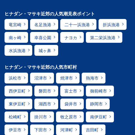
ヒナダン・マサキ近郊の人気潮見表ポイント
竜宮崎
名足漁港
二十一浜漁港
折浜漁港
南ヶ崎
幸喜公園
ナヨカ
第二栄浜漁港
水浜漁港
城ヶ鼻
ヒナダン・マサキ近郊の人気市町村
浜松市
沼津市
焼津市
熱海市
西伊豆町
磐田市
富士市
御前崎市
東伊豆町
湖西市
袋井市
静岡市
松崎町
掛川市
牧之原市
南伊豆町
伊豆市
下田市
河津町
吉田町