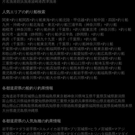
片名漁港
姪浜漁港
波崎港
西津漁港
人気エリアの釣り船検索
関東×釣り船
関西×釣り船
東海×釣り船
北陸・甲信越×釣り船
中国・四国×釣り船
九州・沖縄×釣り船
北海道・東北×釣り船
三浦半島（神奈川県）×釣り船
相模湾（神奈川県）×釣り船
外房（千葉県）×釣り船
東京湾（神奈川県）×釣り船
駿河湾・遠州灘（静岡県）×釣り船
伊豆半島（静岡県）×釣り船
南房（千葉県）×釣り船
九十九里・銚子（千葉県）×釣り船
内房（千葉県）×釣り船
東京湾奥（千葉県）×釣り船
神奈川県×釣り船
千葉県×釣り船
静岡県×釣り船
福岡県×釣り船
茨城県×釣り船
東京都×釣り船
和歌山県×釣り船
福井県×釣り船
兵庫県×釣り船
愛知県×釣り船
広島県×釣り船
新潟県×釣り船
大阪府×釣り船
沖縄県×釣り船
京都府×釣り船
宮城県×釣り船
三重県×釣り船
鳥取県×釣り船
北海道 ×釣り船
山口県×釣り船
埼玉県×釣り船
岡山県×釣り船
愛媛県×釣り船
高知県×釣り船
熊本県×釣り船
徳島県×釣り船
鹿児島県×釣り船
長崎県×釣り船
富山県×釣り船
岩手県×釣り船
福島県×釣り船
島根県×釣り船
香川県×釣り船
大分県×釣り船
石川県×釣り船
各都道府県の船釣り釣果情報
北海道
岩手県
宮城県
山形県
福島県
東京都
神奈川県
埼玉県
千葉県
茨城県
新潟県
富山県
石川県
福井県
愛知県
静岡県
三重県
大阪府
兵庫県
和歌山県
京都府
広島県
岡山県
山口県
鳥取県
島根県
高知県
香川県
徳島県
愛媛県
福岡県
佐賀県
長崎県
熊本県
大分県
鹿児島県
沖縄県
各都道府県の人気魚種の釣果情報
岩手県×マダラ
岩手県×スルメイカ
岩手県×ブリ
宮城県×ヒラメ
宮城県×マアジ
宮城県×アイナメ
山形県×マアジ
山形県×マダイ
山形県×キジハタ
福島県×マダイ