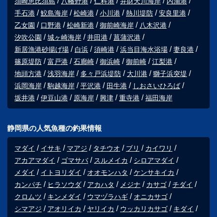
須崎恵比須島
八幡野港
仁科港
弁財天川海岸
内浦港
手石港
鮫島海岸
松崎港
小川港
熱川堤防
安良里港
乙女園
口野港
松崎新港
御前崎海岸
八木沢港
汐吹公園
城ヶ崎海岸
井田港
菖蒲沢港
新居漁港砂揚げ場
白浜
須崎港
浜当目海水浴場
妻良港
篠原堤防
富戸港
石廊崎
御浜崎
御前崎
江梨港
地頭方港
浅羽海岸
多々戸浜堤防
大川港
獅子浜突堤
浜岡海岸
駒越海岸
平沢港
田牛港
しおさいひろば
坂井港
伊豆山港
原海岸
興津
重寺港
福田海岸
静岡県の人気魚種の釣果情報
マダイ
イサキ
マアジ
タチウオ
ブリ
カイワリ
アカアマダイ
ゴマサバ
スルメイカ
シロアマダイ
メダイ
イトヨリダイ
オオモンハタ
ケンサキイカ
カンパチ
ヒラソウダ
アカハタ
メジナ
カサゴ
チダイ
クロムツ
キンメダイ
ウマヅラハギ
オニカサゴ
シマアジ
アオリイカ
ヤリイカ
ウッカリカサゴ
キダイ