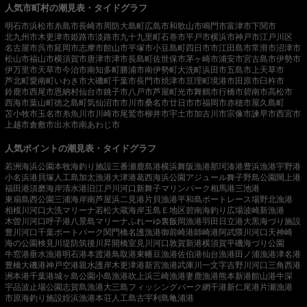
人気市町村の潮見表・タイドグラフ
明石市
浜松市
糸島市
長崎市
周防大島町
広島市
和歌山市
鳴門市
富津市
下関市
北九州市
木更津市
姫路市
淡路市
九十九里町
石巻市
平戸市
横浜市
神戸市
江戸川区
名古屋市
呉市
延岡市
志摩市
館山市
平塚市
小豆島町
四日市市
江田島市
常滑市
沼津市
松山市
福山市
横須賀市
唐津市
津市
長島町
佐世保市
茅ヶ崎市
浦安市
宮古島市
伊勢市
伊万里市
天草市
今治市
南知多町
勝浦市
南伊勢町
大洗町
浜田市
五島市
上天草市
芦北町
愛南町
いわき市
大磯町
千葉市
長門市
焼津市
亘理町
境港市
田原市
臼杵市
鈴鹿市
西尾市
恩納村
仙台市
銚子市
八戸市
芦屋町
光市
舞鶴市
行橋市
碧南市
高松市
西海市
葉山町
徳之島町
気仙沼市
市川市
桑名市
廿日市市
福岡市
赤穂市
屋久島町
苫小牧市
玉名市
糸魚川市
川崎市
尾鷲市
柳井市
宇土市
加古川市
宗像市
諫早市
西宮市
上越市
倉敷市
出水市
南あわじ市
人気ポイントの潮見表・タイドグラフ
若洲海浜公園
本牧海釣り施設
三番瀬
鹿島港
横浜
舞阪漁港
那珂湊港
豊浜漁港
宇野港
小名浜港
貝塚人工島
加太漁港
大津港
葛西海浜公園
アジュール舞子
野島公園
閖上港
福田港
須磨海岸
清水港
旧江戸川河口
新舞子マリンパーク
相馬港
三池港
東扇島西公園
三浦海岸
南芦屋浜
二見港
片貝漁港
平和島ボートレース場
野北漁港
相模川河口
大洗マリーナ
若松
大蔵海岸
玉島Ｅ地区
碧南海釣り広場
波崎新漁港
木曽川河口
呼子港
八景島マリーナ
ふれーゆ裏
飯岡漁港
羽田
日立港
大黒海づり施設
豊川河口
千葉ポートパーク
関門橋
名護漁港
御前崎港
師崎港
阿武隈川河口
天神崎
海の公園
検見川堤防
筑後川昇開橋
室見川河口
敦賀新港
横須賀
平磯海づり公園
牛窓港
垂水漁港
明石港
本渡港
鳥取港
東幡豆漁港
佐伯港
仙台漁港
田ノ浦漁港
津名港
豊橋
大磯港
神戸空港親水護岸
木更津港
新宮漁港
武庫川一文字
吉野川河口
三角西港
洲本港
千葉港
城ヶ島公園
小島漁港
吹上浜
三崎漁港
妻鹿漁港
熊本新港
館山港
牛深
宇品波止場公園
志賀島漁港
大三島フィッシングパーク
網干港
新仁尾港
片瀬漁港
市原海釣り施設
姪浜漁港
本荘人工島
古宇利島
亀浦港