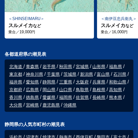
SHINSEIMARU
南伊豆忠兵衛丸
スルメイカ
スルメイカ
など
など
19,000
16,000
乗合／
円
乗合／
円
各都道府県の潮見表
北海道
青森県
岩手県
秋田県
宮城県
山形県
福島県
東京都
神奈川県
千葉県
茨城県
新潟県
富山県
石川県
福井県
愛知県
静岡県
三重県
大阪府
兵庫県
和歌山県
京都府
広島県
岡山県
山口県
鳥取県
島根県
高知県
香川県
徳島県
愛媛県
福岡県
佐賀県
長崎県
熊本県
大分県
宮崎県
鹿児島県
沖縄県
静岡県の人気市町村の潮見表
浜松市
沼津市
焼津市
熱海市
西伊豆町
磐田市
富士市