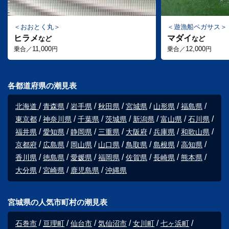
おおとく丸
遊漁船ペガサス
ヒラメ
マダイ
など
など
11,000
12,000
乗合／
円
乗合／
円
各都道府県の潮見表
北海道
青森県
岩手県
秋田県
宮城県
山形県
福島県
東京都
神奈川県
千葉県
茨城県
新潟県
富山県
石川県
福井県
愛知県
静岡県
三重県
大阪府
兵庫県
和歌山県
京都府
広島県
岡山県
山口県
鳥取県
島根県
高知県
香川県
徳島県
愛媛県
福岡県
佐賀県
長崎県
熊本県
大分県
宮崎県
鹿児島県
沖縄県
宮城県の人気市町村の潮見表
石巻市
亘理町
仙台市
気仙沼市
女川町
七ヶ浜町