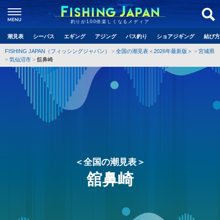
釣りが100倍楽しくなるメディア
潮見表
シーバス
エギング
アジング
バス釣り
ショアジギング
結び方
FISHING JAPAN（フィッシングジャパン）
全国の潮見表＜2026年最新版＞
宮城県
気仙沼市
舘鼻崎
＜全国の潮見表＞
舘鼻崎