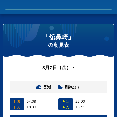
「舘鼻崎」
の潮見表
長潮
月齢23.7
04:39
23:03
日出
月出
18:39
13:41
日入
月入