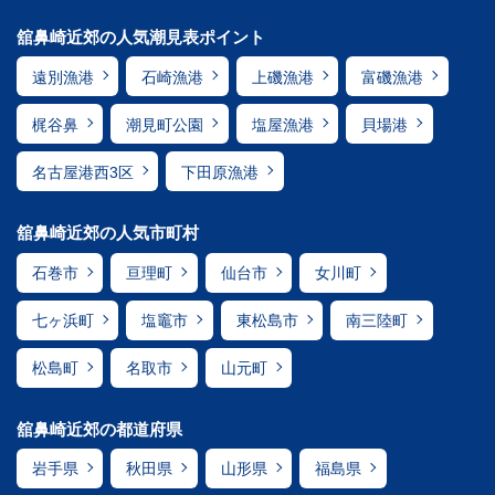
舘鼻崎近郊の人気潮見表ポイント
遠別漁港
石崎漁港
上磯漁港
富磯漁港
梶谷鼻
潮見町公園
塩屋漁港
貝場港
名古屋港西3区
下田原漁港
舘鼻崎近郊の人気市町村
石巻市
亘理町
仙台市
女川町
七ヶ浜町
塩竈市
東松島市
南三陸町
松島町
名取市
山元町
舘鼻崎近郊の都道府県
岩手県
秋田県
山形県
福島県