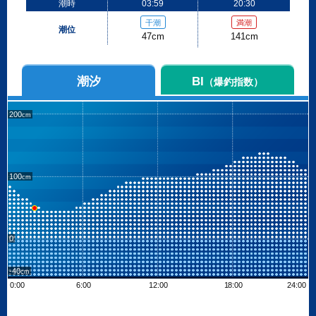
潮時
03:59
20:30
干潮
満潮
潮位
47cm
141cm
潮汐
BI
（爆釣指数）
200
100
0
-40
0:00
6:00
12:00
18:00
24:00
Leaflet
| ©
OpenStreetMap contributors