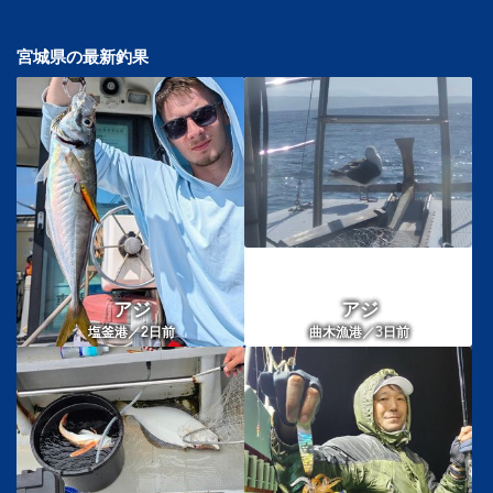
宮城県の最新釣果
アジ
アジ
2
3
塩釜港／
日前
曲木漁港／
日前