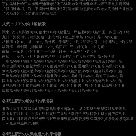
宇佐美港
松輪江奈漁港
福浦港
寺泊港
乙浜漁港
金田漁港
金沢八景平潟
長井新宿港
片貝旧港
市堀川沿い
平潟港
外川漁港
那珂湊港
葉山鐙摺港
大洗港
太海漁港
大井漁港
片名漁港
姪浜漁港
波崎港
西津漁港
人気エリアの釣り船検索
関東×釣り船
関西×釣り船
東海×釣り船
北陸・甲信越×釣り船
中国・四国×釣り船
九州・沖縄×釣り船
北海道・東北×釣り船
三浦半島（神奈川県）×釣り船
相模湾（神奈川県）×釣り船
外房（千葉県）×釣り船
東京湾（神奈川県）×釣り船
駿河湾・遠州灘（静岡県）×釣り船
伊豆半島（静岡県）×釣り船
南房（千葉県）×釣り船
九十九里・銚子（千葉県）×釣り船
内房（千葉県）×釣り船
東京湾奥（千葉県）×釣り船
神奈川県×釣り船
千葉県×釣り船
静岡県×釣り船
福岡県×釣り船
茨城県×釣り船
東京都×釣り船
和歌山県×釣り船
福井県×釣り船
兵庫県×釣り船
愛知県×釣り船
広島県×釣り船
新潟県×釣り船
大阪府×釣り船
沖縄県×釣り船
京都府×釣り船
宮城県×釣り船
三重県×釣り船
鳥取県×釣り船
北海道 ×釣り船
山口県×釣り船
埼玉県×釣り船
岡山県×釣り船
愛媛県×釣り船
高知県×釣り船
熊本県×釣り船
徳島県×釣り船
鹿児島県×釣り船
長崎県×釣り船
富山県×釣り船
岩手県×釣り船
福島県×釣り船
島根県×釣り船
香川県×釣り船
大分県×釣り船
石川県×釣り船
各都道府県の船釣り釣果情報
北海道
岩手県
宮城県
山形県
福島県
東京都
神奈川県
埼玉県
千葉県
茨城県
新潟県
富山県
石川県
福井県
愛知県
静岡県
三重県
大阪府
兵庫県
和歌山県
京都府
広島県
岡山県
山口県
鳥取県
島根県
高知県
香川県
徳島県
愛媛県
福岡県
佐賀県
長崎県
熊本県
大分県
鹿児島県
沖縄県
各都道府県の人気魚種の釣果情報