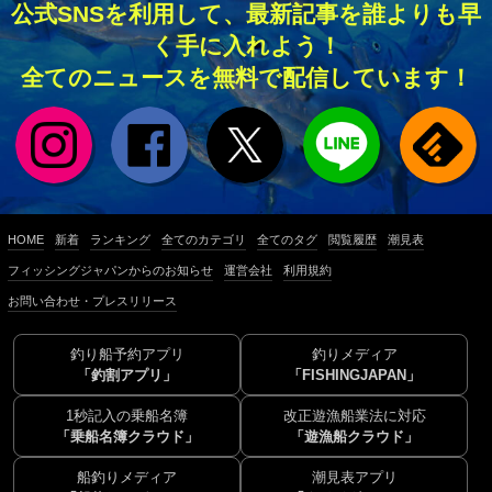
公式SNSを利用して、最新記事を誰よりも早
く手に入れよう！
全てのニュースを無料で配信しています！
HOME
新着
ランキング
全てのカテゴリ
全てのタグ
閲覧履歴
潮見表
フィッシングジャパンからのお知らせ
運営会社
利用規約
お問い合わせ・プレスリリース
釣り船予約アプリ
釣りメディア
「釣割アプリ」
「FISHINGJAPAN」
1秒記入の乗船名簿
改正遊漁船業法に対応
「乗船名簿クラウド」
「遊漁船クラウド」
船釣りメディア
潮見表アプリ