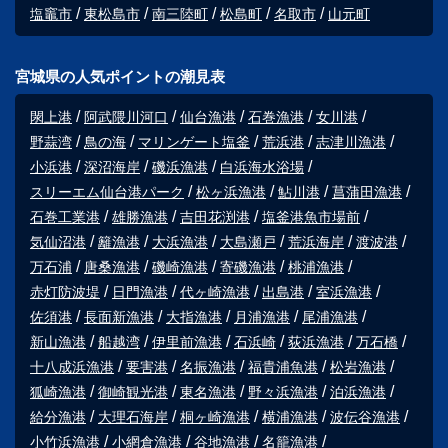
塩竈市
東松島市
南三陸町
松島町
名取市
山元町
宮城県の人気ポイントの潮見表
閖上港
阿武隈川河口
仙台漁港
石巻漁港
女川港
野蒜湾
鳥の海
マリンゲート塩釜
荒浜港
志津川漁港
小浜港
深沼海岸
磯浜漁港
白浜海水浴場
スリーエム仙台港パーク
松ヶ浜漁港
鮎川港
菖蒲田漁港
石巻工業港
雄勝漁港
吉田花渕港
塩釜港魚市場前
気仙沼港
籬漁港
大浜漁港
大島瀬戸
荒浜海岸
渡波港
万石浦
唐桑漁港
磯崎漁港
寄磯漁港
桃浦漁港
赤灯防波堤
日門漁港
代ヶ崎漁港
出島港
室浜漁港
佐須港
長面新漁港
大指漁港
月浦漁港
尾浦漁港
新山漁港
船越湾
伊里前漁港
石浜崎
荻浜漁港
万石橋
十八成浜漁港
要害港
名振漁港
福貴浦魚港
松岩漁港
狐崎漁港
御崎観光港
東名漁港
野々浜漁港
泊浜漁港
給分漁港
大理石海岸
桐ヶ崎漁港
横浦漁港
波伝谷漁港
小竹浜漁港
小網倉漁港
谷地漁港
名籠漁港