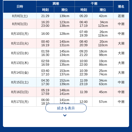
+
満潮
干潮
日時
潮名
−
時刻
潮位
時刻
潮位
8月8日(土)
21:29
139cm
05:20
42cm
若潮
16:20
123cm
06:40
34cm
8月9日(日)
中潮
23:00
138cm
17:19
123cm
07:49
26cm
8月10日(月)
16:00
128cm
中潮
19:39
119cm
00:40
140cm
08:40
20cm
8月11日(火)
大潮
16:19
131cm
20:39
110cm
01:59
145cm
09:20
18cm
8月12日(水)
大潮
16:30
134cm
21:20
98cm
02:59
150cm
10:00
19cm
8月13日(木)
大潮
16:59
135cm
22:00
86cm
03:40
153cm
10:39
25cm
8月14日(金)
大潮
17:10
137cm
22:39
74cm
04:30
152cm
11:09
34cm
8月15日(土)
中潮
17:30
139cm
23:19
63cm
05:19
148cm
8月16日(日)
11:39
45cm
中潮
17:59
141cm
06:00
141cm
8月17日(月)
12:00
57cm
中潮
18:10
143cm
続きを表示