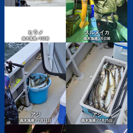
ヒラメ
スルメイカ
6
6
曲木漁港／
日前
曲木漁港／
日前
アジ
アジ
曲木漁港／7月31日
曲木漁港／7月25日