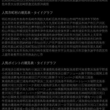
広島県
岡山県
山口県
鳥取県
島根県
高知県
香川県
徳島県
愛媛県
福岡県
佐賀県
長崎県
熊本県
大分県
宮崎県
鹿児島県
沖縄県
人気市町村の潮見表・タイドグラフ
明石市
浜松市
糸島市
長崎市
周防大島町
広島市
和歌山市
鳴門市
富津市
下関市
北九州市
木更津市
姫路市
淡路市
九十九里町
石巻市
平戸市
横浜市
神戸市
江戸川区
名古屋市
呉市
延岡市
志摩市
館山市
平塚市
小豆島町
四日市市
江田島市
常滑市
沼津市
松山市
福山市
横須賀市
唐津市
津市
長島町
佐世保市
茅ヶ崎市
浦安市
宮古島市
伊勢市
伊万里市
天草市
今治市
南知多町
勝浦市
南伊勢町
浜田市
大洗町
五島市
上天草市
芦北町
愛南町
いわき市
大磯町
長門市
千葉市
焼津市
亘理町
境港市
田原市
臼杵市
鈴鹿市
西尾市
恩納村
銚子市
仙台市
八戸市
芦屋町
光市
舞鶴市
行橋市
碧南市
西海市
高松市
葉山町
徳之島町
気仙沼市
市川市
桑名市
廿日市市
福岡市
赤穂市
屋久島町
苫小牧市
玉名市
糸魚川市
川崎市
尾鷲市
柳井市
宇土市
加古川市
宗像市
諫早市
西宮市
上越市
倉敷市
出水市
南あわじ市
人気ポイントの潮見表・タイドグラフ
若洲海浜公園
本牧海釣り施設
三番瀬
鹿島港
横浜
舞阪漁港
那珂湊港
豊浜漁港
宇野港
小名浜港
貝塚人工島
加太漁港
大津港
葛西海浜公園
アジュール舞子
野島公園
閖上港
福田港
須磨海岸
清水港
旧江戸川河口
新舞子マリンパーク
相馬港
三池港
東扇島西公園
三浦海岸
南芦屋浜
二見港
片貝漁港
平和島ボートレース場
野北漁港
相模川河口
大洗マリーナ
若松
大蔵海岸
玉島Ｅ地区
碧南海釣り広場
波崎新漁港
木曽川河口
呼子港
八景島マリーナ
ふれーゆ裏
飯岡漁港
羽田
日立港
大黒海づり施設
豊川河口
千葉ポートパーク
関門橋
名護漁港
御前崎港
師崎港
天神崎
阿武隈川河口
海の公園
検見川堤防
筑後川昇開橋
室見川河口
敦賀新港
横須賀
平磯海づり公園
牛窓港
垂水漁港
明石港
本渡港
鳥取港
東幡豆漁港
佐伯港
田ノ浦漁港
仙台漁港
津名港
豊橋
大磯港
神戸空港親水護岸
木更津港
武庫川一文字
新宮漁港
吉野川河口
三角西港
洲本港
千葉港
城ヶ島公園
小島漁港
吹上浜
三崎漁港
妻鹿漁港
熊本新港
館山港
牛深