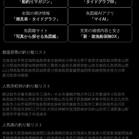
「船釣りマガジン」
「タイドグラフBI」
全国の潮汐情報
魚図鑑AIアプリ
「潮見表・タイドグラフ」
「マイAI」
魚図鑑サイト
充実の補償内容と安さ
「写真から探せる魚図鑑」
「新・遊漁船保険DX」
都道府県の釣り船リスト
北海道
岩手県
宮城県
福島県
東京都
神奈川県
埼玉県
千葉県
茨城県
新潟県
富山県
石川県
福井県
愛知県
静岡県
三重県
大阪府
兵庫県
和歌山県
京都府
広島県
岡山県
山口県
鳥取県
島根県
高知県
香川県
徳島県
愛媛県
福岡県
長崎県
熊本県
大分県
鹿児島県
沖縄県
人気市町村の釣り船リスト
横須賀市
宗像市
横浜市
三浦市
いすみ市
鹿嶋市
鴨川市
日立市
勝浦市
小田原市
南房総市
和歌山市
富津市
沼津市
館山市
足柄下郡真鶴町
伊東市
明石市
北九州市
糸島市
小浜市
福岡市
知多郡南知多町
旭市
鎌倉市
広島市
江東区
熱海市
品川区
足柄下郡湯河原町
江戸川区
大田区
神栖市
賀茂郡南伊豆町
山武市
三浦郡葉山町
長岡市
平塚市
銚子市
境港市
人気港の釣り船リスト
神湊港
大原港
鐘崎漁港
間口漁港
鹿嶋旧港
金沢漁港
久慈漁港
小田原新港
飯岡漁港
真鶴港
腰越漁港
鹿嶋新港
上総湊港
加太港
手石港
岐志漁港
佐島港
明石港
走水港