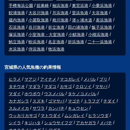
手樽海浜公園
舘鼻崎
袖浜漁港
東宮浜港
小乗浜漁港
鮫浦漁港
大谷川漁港
月浜漁港
里浜魚港
大谷漁港
蔵内漁港
小屋取漁港
相川漁港
潜ヶ浦水道
表浜漁港
石浜漁港
谷川漁港
折立漁港
田の浦漁港
飯子浜漁港
塚浜漁港
小室漁港・大室漁港
小鯖漁港
小積浜漁港
鮪立漁港
蛤浜漁港
名足漁港
折浜漁港
二十一浜漁港
水浜漁港
侍浜漁港
牧浜漁港
宮城県の人気魚種の釣果情報
ヒラメ
マアジ
アイナメ
マコガレイ
メバル
ブリ
タチウオ
マダラ
マダコ
カサゴ
クロソイ
マサバ
マダイ
ホウボウ
ウスメバル
タケノコメバル
カナガシラ
スズキ
ゴマサバ
マゴチ
トラフグ
チダイ
スルメイカ
サワラ
カンパチ
キュウセン
ウッカリカサゴ
マトウダイ
ムシガレイ
ヒラソウダ
シイラ
キジハタ
ショウサイフグ
アカヤガラ
メバチ
オオクチイシナギ
シログチ