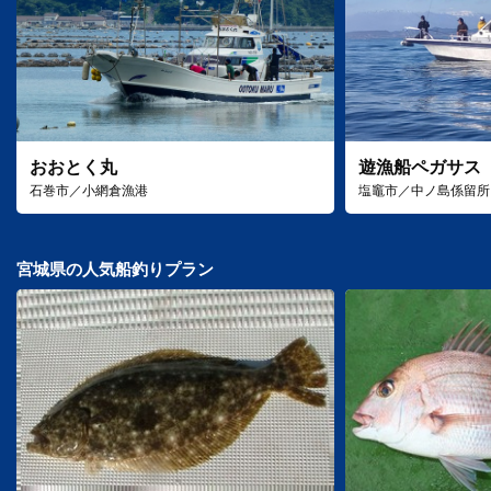
おおとく丸
遊漁船ペガサス
石巻市／小網倉漁港
塩竈市／中ノ島係留所
宮城県の人気船釣りプラン