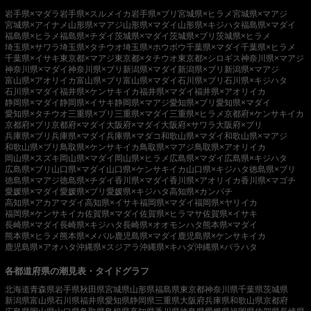
岩手県×マダラ
岩手県×スルメイカ
岩手県×ブリ
宮城県×ヒラメ
宮城県×マアジ
宮城県×アイナメ
山形県×マアジ
山形県×マダイ
山形県×キジハタ
福島県×マダイ
福島県×ヒラメ
福島県×チダイ
茨城県×マダイ
茨城県×ブリ
茨城県×ヒラメ
埼玉県×サワラ
埼玉県×タチウオ
埼玉県×ホウボウ
千葉県×マダイ
千葉県×ヒラメ
千葉県×イサキ
東京都×マアジ
東京都×タチウオ
東京都×シロギス
神奈川県×マアジ
神奈川県×マダイ
神奈川県×ブリ
新潟県×マダイ
新潟県×ブリ
新潟県×マアジ
富山県×アオリイカ
富山県×ブリ
富山県×マダイ
石川県×ブリ
石川県×キジハタ
石川県×マダイ
福井県×ケンサキイカ
福井県×マダイ
福井県×アオリイカ
静岡県×マダイ
静岡県×イサキ
静岡県×マアジ
愛知県×ブリ
愛知県×マダイ
愛知県×タチウオ
三重県×ブリ
三重県×マダイ
三重県×ヒラメ
京都府×ケンサキイカ
京都府×ブリ
京都府×マダイ
大阪府×マダイ
大阪府×サワラ
大阪府×ブリ
兵庫県×ブリ
兵庫県×マダイ
兵庫県×マダコ
和歌山県×マダイ
和歌山県×マアジ
和歌山県×ブリ
鳥取県×ケンサキイカ
鳥取県×マアジ
鳥取県×アオリイカ
岡山県×スズキ
岡山県×マダイ
岡山県×ヒラメ
広島県×マダイ
広島県×キジハタ
広島県×ブリ
山口県×マダイ
山口県×ケンサキイカ
山口県×キジハタ
徳島県×ブリ
徳島県×マアジ
徳島県×チダイ
香川県×マダイ
香川県×アオリイカ
香川県×マゴチ
愛媛県×マダイ
愛媛県×ブリ
愛媛県×キジハタ
高知県×カンパチ
高知県×アカアマダイ
高知県×イサキ
福岡県×マダイ
福岡県×ヤリイカ
福岡県×ケンサキイカ
佐賀県×マダイ
佐賀県×ヒラマサ
佐賀県×イサキ
長崎県×マダイ
長崎県×キジハタ
長崎県×オオモンハタ
熊本県×マダイ
熊本県×ヒラメ
熊本県×メバル
鹿児島県×マダイ
鹿児島県×ケンサキイカ
鹿児島県×アオハタ
沖縄県×スジアラ
沖縄県×キハダ
沖縄県×バラハタ
各都道府県の潮見表・タイドグラフ
北海道
青森県
岩手県
秋田県
宮城県
山形県
福島県
東京都
神奈川県
千葉県
茨城県
新潟県
富山県
石川県
福井県
愛知県
静岡県
三重県
大阪府
兵庫県
和歌山県
京都府