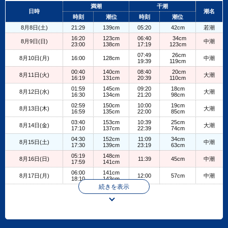
+
満潮
干潮
日時
潮名
−
時刻
潮位
時刻
潮位
8月8日(土)
21:29
139cm
05:20
42cm
若潮
16:20
123cm
06:40
34cm
8月9日(日)
中潮
23:00
138cm
17:19
123cm
07:49
26cm
8月10日(月)
16:00
128cm
中潮
19:39
119cm
00:40
140cm
08:40
20cm
8月11日(火)
大潮
16:19
131cm
20:39
110cm
01:59
145cm
09:20
18cm
8月12日(水)
大潮
16:30
134cm
21:20
98cm
02:59
150cm
10:00
19cm
8月13日(木)
大潮
16:59
135cm
22:00
85cm
03:40
153cm
10:39
25cm
8月14日(金)
大潮
17:10
137cm
22:39
74cm
04:30
152cm
11:09
34cm
8月15日(土)
中潮
17:30
139cm
23:19
63cm
05:19
148cm
8月16日(日)
11:39
45cm
中潮
17:59
141cm
06:00
141cm
8月17日(月)
12:00
57cm
中潮
18:10
143cm
続きを表示