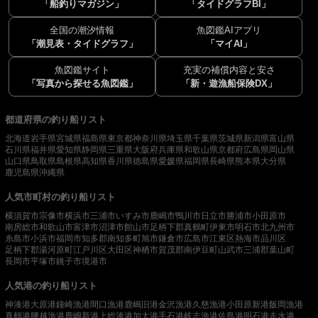
「船釣りマガジン」
「タイドグラフBI」
全国の潮汐情報
魚図鑑AIアプリ
「潮見表・タイドグラフ」
「マイAI」
魚図鑑サイト
充実の補償内容と安さ
「写真から探せる魚図鑑」
「新・遊漁船保険DX」
都道府県の釣り船リスト
北海道
岩手県
宮城県
福島県
東京都
神奈川県
埼玉県
千葉県
茨城県
新潟県
富山県
石川県
福井県
愛知県
静岡県
三重県
大阪府
兵庫県
和歌山県
京都府
広島県
岡山県
山口県
鳥取県
島根県
高知県
香川県
徳島県
愛媛県
福岡県
長崎県
熊本県
大分県
鹿児島県
沖縄県
人気市町村の釣り船リスト
横須賀市
宗像市
横浜市
三浦市
いすみ市
鹿嶋市
鴨川市
日立市
勝浦市
小田原市
南房総市
和歌山市
富津市
沼津市
館山市
足柄下郡真鶴町
伊東市
明石市
北九州市
糸島市
小浜市
福岡市
知多郡南知多町
旭市
鎌倉市
広島市
江東区
熱海市
品川区
足柄下郡湯河原町
江戸川区
大田区
神栖市
賀茂郡南伊豆町
山武市
三浦郡葉山町
長岡市
平塚市
銚子市
境港市
人気港の釣り船リスト
神湊港
大原港
鐘崎漁港
間口漁港
鹿嶋旧港
金沢漁港
久慈漁港
小田原新港
飯岡漁港
真鶴港
腰越漁港
鹿嶋新港
上総湊港
加太港
手石港
岐志漁港
佐島港
明石港
走水港