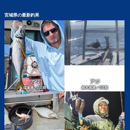
宮城県の最新釣果
アジ
アジ
2
3
塩釜港／
日前
曲木漁港／
日前