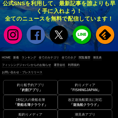
公式SNSを利用して、最新記事を誰よりも早
く手に入れよう！
全てのニュースを無料で配信しています！
HOME
新着
ランキング
全てのカテゴリ
全てのタグ
閲覧履歴
潮見表
フィッシングジャパンからのお知らせ
運営会社
利用規約
お問い合わせ・プレスリリース
釣り船予約アプリ
釣りメディア
「釣割アプリ」
「FISHINGJAPAN」
1秒記入の乗船名簿
改正遊漁船業法に対応
「乗船名簿クラウド」
「遊漁船クラウド」
船釣りメディア
潮見表アプリ