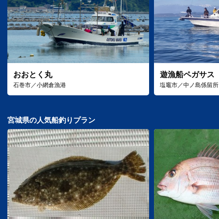
おおとく丸
遊漁船ペガサス
石巻市／小網倉漁港
塩竈市／中ノ島係留所
宮城県の人気船釣りプラン