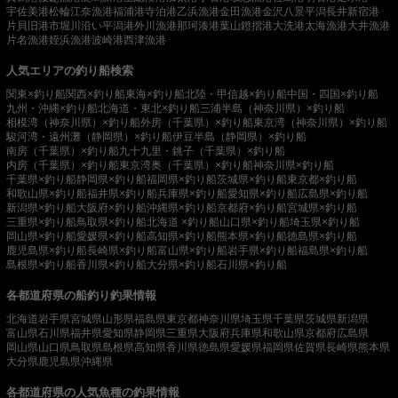
宇佐美港
松輪江奈漁港
福浦港
寺泊港
乙浜漁港
金田漁港
金沢八景平潟
長井新宿港
片貝旧港
市堀川沿い
平潟港
外川漁港
那珂湊港
葉山鐙摺港
大洗港
太海漁港
大井漁港
片名漁港
姪浜漁港
波崎港
西津漁港
人気エリアの釣り船検索
関東×釣り船
関西×釣り船
東海×釣り船
北陸・甲信越×釣り船
中国・四国×釣り船
九州・沖縄×釣り船
北海道・東北×釣り船
三浦半島（神奈川県）×釣り船
相模湾（神奈川県）×釣り船
外房（千葉県）×釣り船
東京湾（神奈川県）×釣り船
駿河湾・遠州灘（静岡県）×釣り船
伊豆半島（静岡県）×釣り船
南房（千葉県）×釣り船
九十九里・銚子（千葉県）×釣り船
内房（千葉県）×釣り船
東京湾奥（千葉県）×釣り船
神奈川県×釣り船
千葉県×釣り船
静岡県×釣り船
福岡県×釣り船
茨城県×釣り船
東京都×釣り船
和歌山県×釣り船
福井県×釣り船
兵庫県×釣り船
愛知県×釣り船
広島県×釣り船
新潟県×釣り船
大阪府×釣り船
沖縄県×釣り船
京都府×釣り船
宮城県×釣り船
三重県×釣り船
鳥取県×釣り船
北海道 ×釣り船
山口県×釣り船
埼玉県×釣り船
岡山県×釣り船
愛媛県×釣り船
高知県×釣り船
熊本県×釣り船
徳島県×釣り船
鹿児島県×釣り船
長崎県×釣り船
富山県×釣り船
岩手県×釣り船
福島県×釣り船
島根県×釣り船
香川県×釣り船
大分県×釣り船
石川県×釣り船
各都道府県の船釣り釣果情報
北海道
岩手県
宮城県
山形県
福島県
東京都
神奈川県
埼玉県
千葉県
茨城県
新潟県
富山県
石川県
福井県
愛知県
静岡県
三重県
大阪府
兵庫県
和歌山県
京都府
広島県
岡山県
山口県
鳥取県
島根県
高知県
香川県
徳島県
愛媛県
福岡県
佐賀県
長崎県
熊本県
大分県
鹿児島県
沖縄県
各都道府県の人気魚種の釣果情報