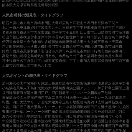
広島県
岡山県
山口県
鳥取県
島根県
高知県
香川県
徳島県
愛媛県
福岡県
佐賀県
長崎県
熊本県
大分県
宮崎県
鹿児島県
沖縄県
人気市町村の潮見表・タイドグラフ
明石市
浜松市
糸島市
長崎市
周防大島町
広島市
和歌山市
鳴門市
富津市
下関市
北九州市
木更津市
姫路市
淡路市
九十九里町
石巻市
平戸市
横浜市
神戸市
江戸川区
名古屋市
呉市
延岡市
志摩市
館山市
平塚市
小豆島町
四日市市
江田島市
常滑市
沼津市
松山市
福山市
横須賀市
唐津市
津市
長島町
佐世保市
茅ヶ崎市
浦安市
宮古島市
伊勢市
伊万里市
天草市
今治市
南知多町
勝浦市
南伊勢町
浜田市
大洗町
五島市
上天草市
芦北町
愛南町
いわき市
大磯町
長門市
千葉市
焼津市
亘理町
境港市
田原市
臼杵市
鈴鹿市
西尾市
恩納村
銚子市
仙台市
八戸市
芦屋町
光市
舞鶴市
行橋市
碧南市
西海市
高松市
葉山町
徳之島町
気仙沼市
市川市
桑名市
廿日市市
福岡市
赤穂市
屋久島町
苫小牧市
玉名市
糸魚川市
川崎市
尾鷲市
柳井市
宇土市
加古川市
宗像市
諫早市
西宮市
上越市
倉敷市
出水市
南あわじ市
人気ポイントの潮見表・タイドグラフ
若洲海浜公園
本牧海釣り施設
三番瀬
鹿島港
横浜
舞阪漁港
那珂湊港
豊浜漁港
宇野港
小名浜港
貝塚人工島
加太漁港
大津港
葛西海浜公園
アジュール舞子
野島公園
閖上港
福田港
須磨海岸
清水港
旧江戸川河口
新舞子マリンパーク
相馬港
三池港
東扇島西公園
三浦海岸
南芦屋浜
二見港
片貝漁港
平和島ボートレース場
野北漁港
相模川河口
大洗マリーナ
若松
大蔵海岸
玉島Ｅ地区
碧南海釣り広場
波崎新漁港
木曽川河口
呼子港
八景島マリーナ
ふれーゆ裏
飯岡漁港
羽田
日立港
大黒海づり施設
豊川河口
千葉ポートパーク
関門橋
名護漁港
御前崎港
師崎港
天神崎
阿武隈川河口
海の公園
検見川堤防
筑後川昇開橋
室見川河口
敦賀新港
横須賀
平磯海づり公園
牛窓港
垂水漁港
明石港
本渡港
鳥取港
東幡豆漁港
佐伯港
田ノ浦漁港
仙台漁港
津名港
豊橋
大磯港
神戸空港親水護岸
木更津港
武庫川一文字
新宮漁港
吉野川河口
三角西港
洲本港
千葉港
城ヶ島公園
小島漁港
吹上浜
三崎漁港
妻鹿漁港
熊本新港
館山港
牛深