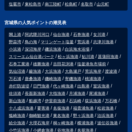
塩竈市
東松島市
南三陸町
松島町
名取市
山元町
宮城県の人気ポイントの潮見表
閖上港
阿武隈川河口
仙台漁港
石巻漁港
女川港
野蒜湾
鳥の海
マリンゲート塩釜
荒浜港
志津川漁港
小浜港
深沼海岸
磯浜漁港
白浜海水浴場
スリーエム仙台港パーク
松ヶ浜漁港
鮎川港
菖蒲田漁港
石巻工業港
雄勝漁港
吉田花渕港
塩釜港魚市場前
気仙沼港
籬漁港
大浜漁港
大島瀬戸
荒浜海岸
渡波港
万石浦
唐桑漁港
磯崎漁港
寄磯漁港
桃浦漁港
赤灯防波堤
日門漁港
代ヶ崎漁港
出島港
室浜漁港
佐須港
長面新漁港
大指漁港
月浦漁港
尾浦漁港
新山漁港
船越湾
伊里前漁港
石浜崎
荻浜漁港
万石橋
十八成浜漁港
要害港
名振漁港
福貴浦魚港
松岩漁港
狐崎漁港
御崎観光港
東名漁港
野々浜漁港
泊浜漁港
給分漁港
大理石海岸
桐ヶ崎漁港
横浦漁港
波伝谷漁港
小竹浜漁港
小網倉漁港
谷地漁港
名籠漁港