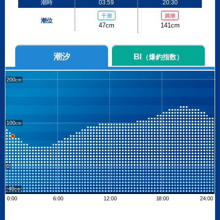
潮時
03:59
20:30
干潮
満潮
潮位
47cm
141cm
潮汐
BI
（爆釣指数）
200
100
0
-40
0:00
6:00
12:00
18:00
24:00
Leaflet
| ©
OpenStreetMap contributors