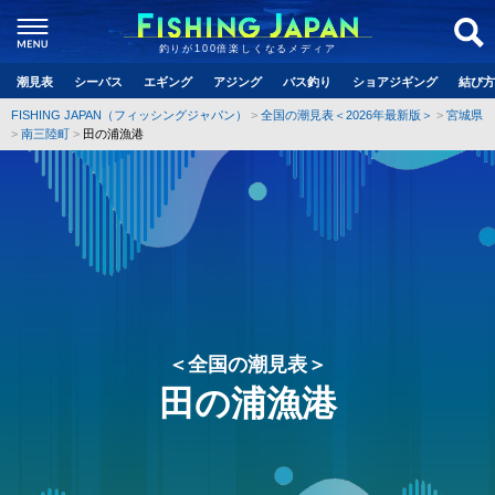
釣りが100倍楽しくなるメディア
潮見表
シーバス
エギング
アジング
バス釣り
ショアジギング
結び方
FISHING JAPAN（フィッシングジャパン）
全国の潮見表＜2026年最新版＞
宮城県
南三陸町
田の浦漁港
＜全国の潮見表＞
田の浦漁港