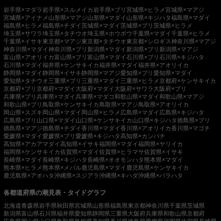
岩手県×マダラ
岩手県×スルメイカ
岩手県×ブリ
宮城県×ヒラメ
宮城県×マアジ
宮城県×アイナメ
山形県×マアジ
山形県×マダイ
山形県×キジハタ
福島県×マダイ
福島県×ヒラメ
福島県×チダイ
茨城県×マダイ
茨城県×ブリ
茨城県×ヒラメ
埼玉県×サワラ
埼玉県×タチウオ
埼玉県×ホウボウ
千葉県×マダイ
千葉県×ヒラメ
千葉県×イサキ
東京都×マアジ
東京都×タチウオ
東京都×シロギス
神奈川県×マアジ
神奈川県×マダイ
神奈川県×ブリ
新潟県×マダイ
新潟県×ブリ
新潟県×マアジ
富山県×アオリイカ
富山県×ブリ
富山県×マダイ
石川県×ブリ
石川県×キジハタ
石川県×マダイ
福井県×ケンサキイカ
福井県×マダイ
福井県×アオリイカ
静岡県×マダイ
静岡県×イサキ
静岡県×マアジ
愛知県×ブリ
愛知県×マダイ
愛知県×タチウオ
三重県×ブリ
三重県×マダイ
三重県×ヒラメ
京都府×ケンサキイカ
京都府×ブリ
京都府×マダイ
大阪府×マダイ
大阪府×サワラ
大阪府×ブリ
兵庫県×ブリ
兵庫県×マダイ
兵庫県×マダコ
和歌山県×マダイ
和歌山県×マアジ
和歌山県×ブリ
鳥取県×ケンサキイカ
鳥取県×マアジ
鳥取県×アオリイカ
岡山県×スズキ
岡山県×マダイ
岡山県×ヒラメ
広島県×マダイ
広島県×キジハタ
広島県×ブリ
山口県×マダイ
山口県×ケンサキイカ
山口県×キジハタ
徳島県×ブリ
徳島県×マアジ
徳島県×チダイ
香川県×マダイ
香川県×アオリイカ
香川県×マゴチ
愛媛県×マダイ
愛媛県×ブリ
愛媛県×キジハタ
高知県×カンパチ
高知県×アカアマダイ
高知県×イサキ
福岡県×マダイ
福岡県×ヤリイカ
福岡県×ケンサキイカ
佐賀県×マダイ
佐賀県×ヒラマサ
佐賀県×イサキ
長崎県×マダイ
長崎県×キジハタ
長崎県×オオモンハタ
熊本県×マダイ
熊本県×ヒラメ
熊本県×メバル
鹿児島県×マダイ
鹿児島県×ケンサキイカ
鹿児島県×アオハタ
沖縄県×スジアラ
沖縄県×キハダ
沖縄県×バラハタ
各都道府県の潮見表・タイドグラフ
北海道
青森県
岩手県
秋田県
宮城県
山形県
福島県
東京都
神奈川県
千葉県
茨城県
新潟県
富山県
石川県
福井県
愛知県
静岡県
三重県
大阪府
兵庫県
和歌山県
京都府