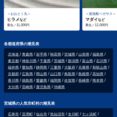
おおとく丸
遊漁船ペガサス
ヒラメ
マダイ
など
など
11,000
12,000
乗合／
円
乗合／
円
各都道府県の潮見表
北海道
青森県
岩手県
秋田県
宮城県
山形県
福島県
東京都
神奈川県
千葉県
茨城県
新潟県
富山県
石川県
福井県
愛知県
静岡県
三重県
大阪府
兵庫県
和歌山県
京都府
広島県
岡山県
山口県
鳥取県
島根県
高知県
香川県
徳島県
愛媛県
福岡県
佐賀県
長崎県
熊本県
大分県
宮崎県
鹿児島県
沖縄県
宮城県の人気市町村の潮見表
石巻市
亘理町
仙台市
気仙沼市
女川町
七ヶ浜町