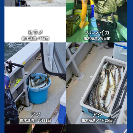
ヒラメ
スルメイカ
6
6
曲木漁港／
日前
曲木漁港／
日前
アジ
アジ
曲木漁港／7月31日
曲木漁港／7月25日