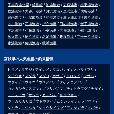
手樽海浜公園
舘鼻崎
袖浜漁港
東宮浜港
小乗浜漁港
鮫浦漁港
大谷川漁港
月浜漁港
里浜魚港
大谷漁港
蔵内漁港
小屋取漁港
相川漁港
潜ヶ浦水道
表浜漁港
谷川漁港
石浜漁港
折立漁港
田の浦漁港
飯子浜漁港
塚浜漁港
小鯖漁港
小室漁港・大室漁港
小積浜漁港
鮪立漁港
蛤浜漁港
名足漁港
折浜漁港
二十一浜漁港
水浜漁港
侍浜漁港
牧浜漁港
宮城県の人気魚種の釣果情報
ヒラメ
マアジ
アイナメ
マコガレイ
メバル
ブリ
タチウオ
マダラ
マダコ
カサゴ
クロソイ
マサバ
マダイ
ホウボウ
ウスメバル
タケノコメバル
カナガシラ
スズキ
ゴマサバ
マゴチ
トラフグ
チダイ
スルメイカ
サワラ
カンパチ
キュウセン
ウッカリカサゴ
マトウダイ
ムシガレイ
ヒラソウダ
シイラ
キジハタ
ショウサイフグ
アカヤガラ
メバチ
オオクチイシナギ
シログチ