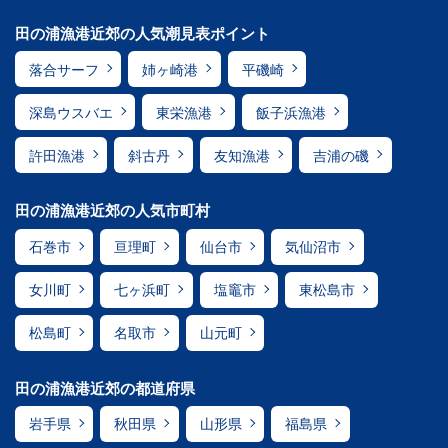
田の浦漁港近郊の人気潮見表ポイント
落合サーフ
姉ヶ崎港
平磯崎
深島ウスバエ
東栄漁港
飯子浜漁港
許田漁港
斜古丹
友知漁港
吉浦の磯
田の浦漁港近郊の人気市町村
石巻市
亘理町
仙台市
気仙沼市
女川町
七ヶ浜町
塩竈市
東松島市
松島町
名取市
山元町
田の浦漁港近郊の都道府県
岩手県
秋田県
山形県
福島県