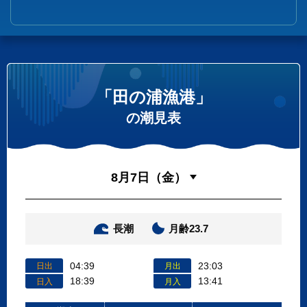
「田の浦漁港」
の潮見表
長潮
月齢23.7
04:39
23:03
日出
月出
18:39
13:41
日入
月入