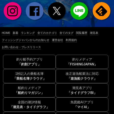
HOME
新着
ランキング
全てのカテゴリ
全てのタグ
閲覧履歴
潮見表
フィッシングジャパンからのお知らせ
運営会社
利用規約
お問い合わせ・プレスリリース
釣り船予約アプリ
釣りメディア
「釣割アプリ」
「FISHINGJAPAN」
1秒記入の乗船名簿
改正遊漁船業法に対応
「乗船名簿クラウド」
「遊漁船クラウド」
船釣りメディア
潮見表アプリ
「船釣りマガジン」
「タイドグラフBI」
全国の潮汐情報
魚図鑑AIアプリ
「潮見表・タイドグラフ」
「マイAI」