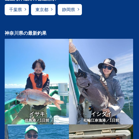
千葉県
東京都
静岡県
神奈川県の最新釣果
イサキ
イシダイ
1
1
佐島港／
日前
松輪江奈漁港／
日前