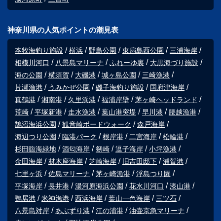
神奈川県の人気ポイントの潮見表
本牧海釣り施設
横浜
野島公園
東扇島西公園
三浦海岸
相模川河口
八景島マリーナ
ふれーゆ裏
大黒海づり施設
海の公園
横須賀
大磯港
城ヶ島公園
三崎漁港
片瀬漁港
うみかぜ公園
磯子海釣り施設
国府津海岸
真鶴港
湘南港
久里浜港
福浦岸壁
茅ヶ崎ヘッドランド
荒崎
平塚新港
走水漁港
葉山港突堤
早川港
腰越漁港
鵠沼海浜公園
観音崎ボードウォーク
森戸海岸
海辺つり公園
臨港パーク
根岸港
二宮海岸
松輪港
杉田臨海緑地
酒匂海岸
剱崎
逗子海岸
小坪漁港
金田海岸
材木座海岸
芝崎海岸
旧吉田邸下
浦賀港
七里ヶ浜
佐島マリーナ
茅ヶ崎漁港
浮島つり園
平塚海岸
長井港
湯河原海浜公園
花水川河口
漆山港
鴨居港
米神漁港
西浜海岸
葉山一色海岸
三ツ石
八景島対岸
あぶずり港
江の浦港
油壷京急マリーナ