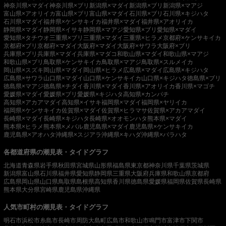
神奈川県×マダイ
神奈川県×ブリ
新潟県×マダイ
新潟県×ブリ
新潟県×マアジ
富山県×アオリイカ
富山県×ブリ
富山県×マダイ
石川県×ブリ
石川県×キジハタ
石川県×マダイ
福井県×ケンサキイカ
福井県×マダイ
福井県×アオリイカ
静岡県×マダイ
静岡県×イサキ
静岡県×マアジ
愛知県×ブリ
愛知県×マダイ
愛知県×タチウオ
三重県×ブリ
三重県×マダイ
三重県×ヒラメ
京都府×ケンサキイカ
京都府×ブリ
京都府×マダイ
大阪府×マダイ
大阪府×サワラ
大阪府×ブリ
兵庫県×ブリ
兵庫県×マダイ
兵庫県×マダコ
和歌山県×マダイ
和歌山県×マアジ
和歌山県×ブリ
鳥取県×ケンサキイカ
鳥取県×マアジ
鳥取県×スルメイカ
岡山県×スズキ
岡山県×マダイ
岡山県×ヒラメ
広島県×マダイ
広島県×キジハタ
広島県×サワラ
山口県×マダイ
山口県×ケンサキイカ
山口県×キジハタ
徳島県×ブリ
徳島県×マアジ
徳島県×チダイ
香川県×マダイ
香川県×アオリイカ
香川県×マゴチ
愛媛県×マダイ
愛媛県×ブリ
愛媛県×キジハタ
高知県×カンパチ
高知県×アカアマダイ
高知県×イサキ
福岡県×マダイ
福岡県×ヤリイカ
福岡県×ケンサキイカ
佐賀県×マダイ
佐賀県×ヒラマサ
佐賀県×アカアマダイ
長崎県×マダイ
長崎県×キジハタ
長崎県×オオモンハタ
熊本県×マダイ
熊本県×ヒラメ
熊本県×メバル
鹿児島県×マダイ
鹿児島県×ケンサキイカ
鹿児島県×アオハタ
沖縄県×スジアラ
沖縄県×キハダ
沖縄県×バラハタ
各都道府県の潮見表・タイドグラフ
北海道
青森県
岩手県
秋田県
宮城県
山形県
福島県
東京都
神奈川県
千葉県
茨城県
新潟県
富山県
石川県
福井県
愛知県
静岡県
三重県
大阪府
兵庫県
和歌山県
京都府
広島県
岡山県
山口県
鳥取県
島根県
高知県
香川県
徳島県
愛媛県
福岡県
佐賀県
長崎県
熊本県
大分県
宮崎県
鹿児島県
沖縄県
人気市町村の潮見表・タイドグラフ
明石市
浜松市
糸島市
長崎市
周防大島町
広島市
和歌山市
鳴門市
富津市
下関市