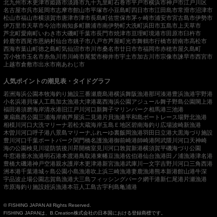
北九州市
木更津市
姫路市
淡路市
九十九里町
石巻市
平戸市
横浜市
神戸市
江戸川区
名古屋市
呉市
延岡市
志摩市
館山市
平塚市
小豆島町
四日市市
江田島市
常滑市
沼津市
松山市
福山市
横須賀市
唐津市
津市
長島町
佐世保市
茅ヶ崎市
浦安市
宮古島市
伊勢市
伊万里市
天草市
今治市
南知多町
勝浦市
南伊勢町
大洗町
浜田市
五島市
上天草市
芦北町
愛南町
いわき市
大磯町
千葉市
長門市
焼津市
亘理町
境港市
田原市
臼杵市
鈴鹿市
西尾市
恩納村
仙台市
銚子市
八戸市
芦屋町
光市
舞鶴市
行橋市
碧南市
高松市
西海市
葉山町
徳之島町
気仙沼市
市川市
桑名市
廿日市市
福岡市
赤穂市
屋久島町
苫小牧市
玉名市
糸魚川市
川崎市
尾鷲市
柳井市
宇土市
加古川市
宗像市
諫早市
西宮市
上越市
倉敷市
出水市
南あわじ市
人気ポイントの潮見表・タイドグラフ
若洲海浜公園
本牧海釣り施設
三番瀬
鹿島港
横浜
舞阪漁港
那珂湊港
豊浜漁港
宇野港
小名浜港
貝塚人工島
加太漁港
大津港
葛西海浜公園
アジュール舞子
野島公園
閖上港
福田港
須磨海岸
清水港
旧江戸川河口
新舞子マリンパーク
相馬港
三池港
東扇島西公園
三浦海岸
南芦屋浜
二見港
片貝漁港
平和島ボートレース場
野北漁港
相模川河口
大洗マリーナ
若松
大蔵海岸
玉島Ｅ地区
碧南海釣り広場
波崎新漁港
木曽川河口
呼子港
八景島マリーナ
ふれーゆ裏
飯岡漁港
羽田
日立港
大黒海づり施設
豊川河口
千葉ポートパーク
関門橋
名護漁港
御前崎港
師崎港
阿武隈川河口
天神崎
海の公園
検見川堤防
筑後川昇開橋
室見川河口
敦賀新港
横須賀
平磯海づり公園
牛窓港
垂水漁港
明石港
本渡港
鳥取港
東幡豆漁港
佐伯港
仙台漁港
田ノ浦漁港
津名港
豊橋
大磯港
神戸空港親水護岸
木更津港
新宮漁港
武庫川一文字
吉野川河口
三角西港
洲本港
千葉港
城ヶ島公園
小島漁港
吹上浜
三崎漁港
妻鹿漁港
熊本新港
館山港
牛深
宇品波止場公園
志賀島漁港
大三島フィッシングパーク
網干港
新仁尾港
片瀬漁港
市原海釣り施設
姪浜漁港
本荘人工島
古宇利島
亀浦港
© FISHING JAPAN All Rights Reserved.
FISHING JAPANは、B.Creation株式会社の日本国における登録商標です。