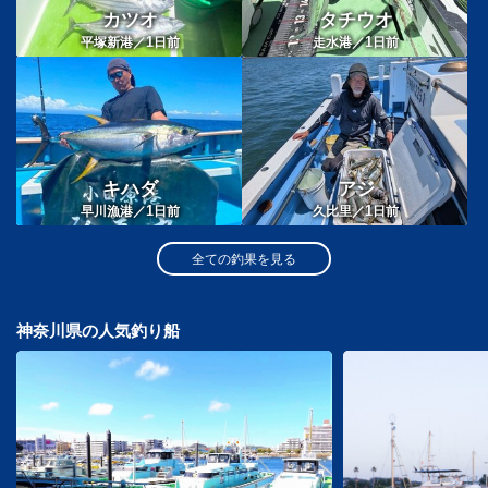
カツオ
タチウオ
1
1
平塚新港／
日前
走水港／
日前
キハダ
アジ
1
1
早川漁港／
日前
久比里／
日前
全ての釣果を見る
神奈川県の人気釣り船