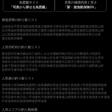
魚図鑑サイト
充実の補償内容と安さ
「写真から探せる魚図鑑」
「新・遊漁船保険DX」
都道府県の釣り船リスト
北海道
岩手県
宮城県
福島県
東京都
神奈川県
埼玉県
千葉県
茨城県
新潟県
富山県
石川県
福井県
愛知県
静岡県
三重県
大阪府
兵庫県
和歌山県
京都府
広島県
岡山県
山口県
鳥取県
島根県
高知県
香川県
徳島県
愛媛県
福岡県
長崎県
熊本県
大分県
鹿児島県
沖縄県
人気市町村の釣り船リスト
横須賀市
宗像市
横浜市
三浦市
いすみ市
鹿嶋市
鴨川市
日立市
勝浦市
小田原市
南房総市
和歌山市
富津市
沼津市
館山市
足柄下郡真鶴町
伊東市
明石市
北九州市
糸島市
小浜市
福岡市
知多郡南知多町
旭市
鎌倉市
広島市
江東区
熱海市
品川区
足柄下郡湯河原町
江戸川区
大田区
神栖市
賀茂郡南伊豆町
山武市
三浦郡葉山町
長岡市
平塚市
銚子市
境港市
人気港の釣り船リスト
神湊港
大原港
鐘崎漁港
間口漁港
鹿嶋旧港
金沢漁港
久慈漁港
小田原新港
飯岡漁港
真鶴港
腰越漁港
鹿嶋新港
上総湊港
加太港
手石港
岐志漁港
佐島港
明石港
走水港
宇佐美港
松輪江奈漁港
福浦港
寺泊港
乙浜漁港
金田漁港
金沢八景平潟
長井新宿港
片貝旧港
市堀川沿い
平潟港
外川漁港
那珂湊港
葉山鐙摺港
大洗港
太海漁港
大井漁港
片名漁港
姪浜漁港
波崎港
西津漁港
人気エリアの釣り船検索