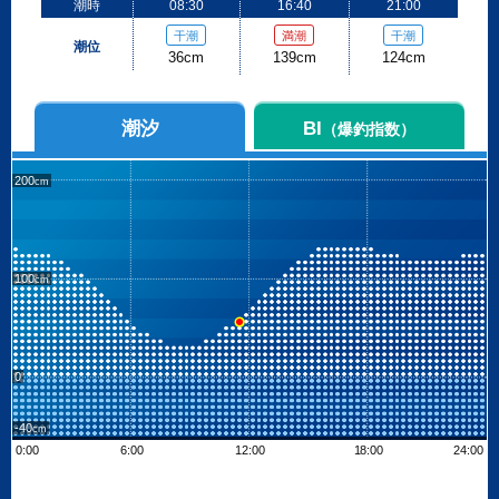
潮時
08:30
16:40
21:00
干潮
満潮
干潮
潮位
36cm
139cm
124cm
潮汐
BI
（爆釣指数）
200
100
0
-40
0:00
6:00
12:00
18:00
24:00
Leaflet
| ©
OpenStreetMap contributors