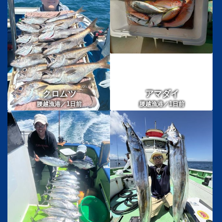
クロムツ
アマダイ
1
1
腰越漁港／
日前
腰越漁港／
日前