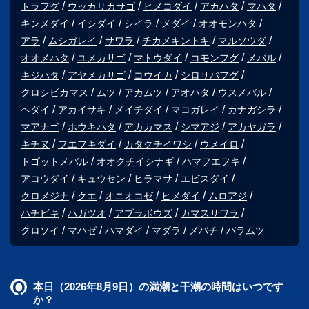
トラフグ
ウッカリカサゴ
ヒメコダイ
アカハタ
マハタ
キンメダイ
イシダイ
シイラ
メダイ
オオモンハタ
アラ
ムシガレイ
サワラ
チカメキントキ
マルソウダ
オオメハタ
ユメカサゴ
マトウダイ
コモンフグ
メバル
キジハタ
アヤメカサゴ
コウイカ
シロサバフグ
クロシビカマス
ムツ
アカムツ
アオハタ
ウスメバル
ヘダイ
アカイサキ
メイチダイ
マコガレイ
カナガシラ
マアナゴ
ホウキハタ
アカカマス
シマアジ
アカヤガラ
キチヌ
フエフキダイ
カタクチイワシ
ウメイロ
トゴットメバル
オオクチイシナギ
ハマフエフキ
アコウダイ
キュウセン
ヒラマサ
エビスダイ
クロメジナ
クエ
オニオコゼ
ヒメダイ
ムロアジ
ハチビキ
ハガツオ
アブラボウズ
カマスサワラ
クロソイ
マハゼ
ハマダイ
マダラ
メバチ
バラムツ
本日（2026年8月9日）の満潮と干潮の時間はいつです
か？