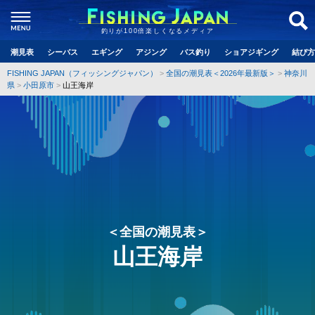
釣りが100倍楽しくなるメディア
潮見表
シーバス
エギング
アジング
バス釣り
ショアジギング
結び方
FISHING JAPAN（フィッシングジャパン）
全国の潮見表＜2026年最新版＞
神奈川
県
小田原市
山王海岸
＜全国の潮見表＞
山王海岸