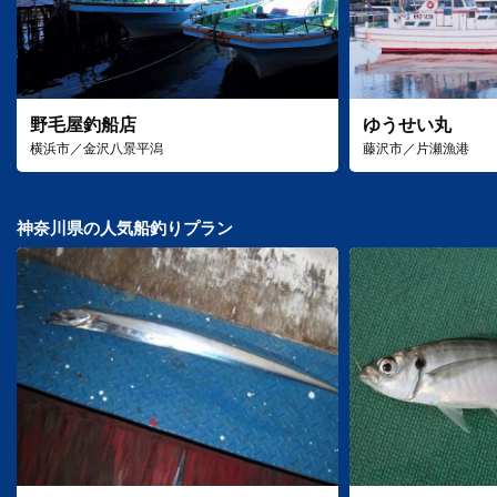
野毛屋釣船店
ゆうせい丸
横浜市／金沢八景平潟
藤沢市／片瀬漁港
神奈川県の人気船釣りプラン