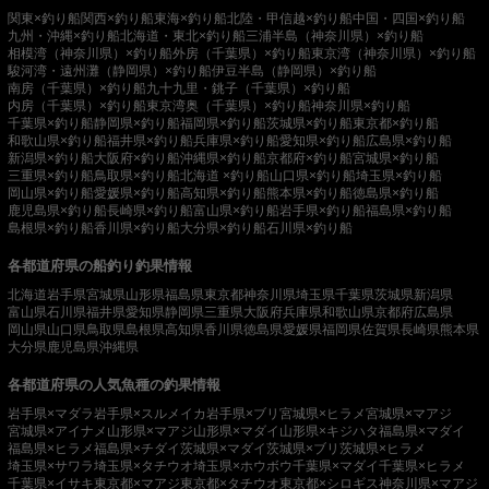
関東×釣り船
関西×釣り船
東海×釣り船
北陸・甲信越×釣り船
中国・四国×釣り船
九州・沖縄×釣り船
北海道・東北×釣り船
三浦半島（神奈川県）×釣り船
相模湾（神奈川県）×釣り船
外房（千葉県）×釣り船
東京湾（神奈川県）×釣り船
駿河湾・遠州灘（静岡県）×釣り船
伊豆半島（静岡県）×釣り船
南房（千葉県）×釣り船
九十九里・銚子（千葉県）×釣り船
内房（千葉県）×釣り船
東京湾奥（千葉県）×釣り船
神奈川県×釣り船
千葉県×釣り船
静岡県×釣り船
福岡県×釣り船
茨城県×釣り船
東京都×釣り船
和歌山県×釣り船
福井県×釣り船
兵庫県×釣り船
愛知県×釣り船
広島県×釣り船
新潟県×釣り船
大阪府×釣り船
沖縄県×釣り船
京都府×釣り船
宮城県×釣り船
三重県×釣り船
鳥取県×釣り船
北海道 ×釣り船
山口県×釣り船
埼玉県×釣り船
岡山県×釣り船
愛媛県×釣り船
高知県×釣り船
熊本県×釣り船
徳島県×釣り船
鹿児島県×釣り船
長崎県×釣り船
富山県×釣り船
岩手県×釣り船
福島県×釣り船
島根県×釣り船
香川県×釣り船
大分県×釣り船
石川県×釣り船
各都道府県の船釣り釣果情報
北海道
岩手県
宮城県
山形県
福島県
東京都
神奈川県
埼玉県
千葉県
茨城県
新潟県
富山県
石川県
福井県
愛知県
静岡県
三重県
大阪府
兵庫県
和歌山県
京都府
広島県
岡山県
山口県
鳥取県
島根県
高知県
香川県
徳島県
愛媛県
福岡県
佐賀県
長崎県
熊本県
大分県
鹿児島県
沖縄県
各都道府県の人気魚種の釣果情報
岩手県×マダラ
岩手県×スルメイカ
岩手県×ブリ
宮城県×ヒラメ
宮城県×マアジ
宮城県×アイナメ
山形県×マアジ
山形県×マダイ
山形県×キジハタ
福島県×マダイ
福島県×ヒラメ
福島県×チダイ
茨城県×マダイ
茨城県×ブリ
茨城県×ヒラメ
埼玉県×サワラ
埼玉県×タチウオ
埼玉県×ホウボウ
千葉県×マダイ
千葉県×ヒラメ
千葉県×イサキ
東京都×マアジ
東京都×タチウオ
東京都×シロギス
神奈川県×マアジ