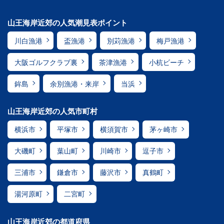
山王海岸近郊の人気潮見表ポイント
川白漁港
盃漁港
別苅漁港
梅戸漁港
大阪ゴルフクラブ裏
茶津漁港
小杭ビーチ
鉾島
余別漁港・来岸
当浜
山王海岸近郊の人気市町村
横浜市
平塚市
横須賀市
茅ヶ崎市
大磯町
葉山町
川崎市
逗子市
三浦市
鎌倉市
藤沢市
真鶴町
湯河原町
二宮町
山王海岸近郊の都道府県