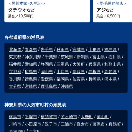
黒川本家 -久里浜-
野毛屋釣船店
タチウオ
アジ
など
など
10,500
6,500
乗合／
円
乗合／
円
各都道府県の潮見表
北海道
青森県
岩手県
秋田県
宮城県
山形県
福島県
東京都
神奈川県
千葉県
茨城県
新潟県
富山県
石川県
福井県
愛知県
静岡県
三重県
大阪府
兵庫県
和歌山県
京都府
広島県
岡山県
山口県
鳥取県
島根県
高知県
香川県
徳島県
愛媛県
福岡県
佐賀県
長崎県
熊本県
大分県
宮崎県
鹿児島県
沖縄県
神奈川県の人気市町村の潮見表
横浜市
平塚市
横須賀市
茅ヶ崎市
大磯町
葉山町
川崎市
小田原市
逗子市
三浦市
鎌倉市
藤沢市
真鶴町
湯河原町
二宮町