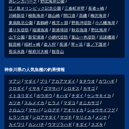
赤レンガパーク
野比海岸公園
江ノ島オリンピック記念公園
三春町岸壁
長者ヶ崎
川崎新堤
柳島海岸
旗山崎
間口港
高磯
梅沢海岸
東扇島北公園
真鶴岬
稚児ヶ淵
野島沖堤防
小八幡海岸
通り矢堤防
福浦漁港
新港埠頭
秋谷漁港
野比海岸
山下公園
新安浦港
小網代堤防
葉山一色堤防
浜諸磯港
観音崎
稲村ヶ崎
盗人狩
長浦
琴ヶ浜
坂ノ下護岸
長浜水路
根府川大根
観音山
神奈川県の人気魚種の釣果情報
マアジ
マダイ
ブリ
アカアマダイ
タチウオ
カワハギ
クロダイ
イサキ
ゴマサバ
シロギス
カサゴ
イトヨリダイ
ホウボウ
キハダ
チダイ
ケンサキイカ
カツオ
スルメイカ
ヒラメ
マダコ
オニカサゴ
クロムツ
マサバ
シログチ
アオリイカ
ショウサイフグ
ヒラソウダ
シロアマダイ
マゴチ
ヤリイカ
メジナ
カイワリ
カンパチ
ウマヅラハギ
キダイ
スズキ