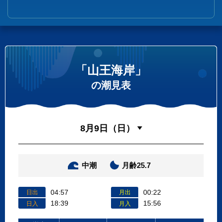
「山王海岸」
の潮見表
中潮
月齢25.7
04:57
00:22
日出
月出
18:39
15:56
日入
月入