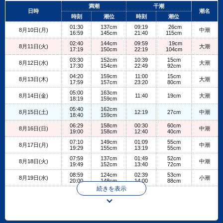
+
満潮
干潮
日時
潮名
−
時刻
潮位
時刻
潮位
01:30
137cm
09:19
26cm
8月10日(月)
中潮
16:59
145cm
21:40
115cm
02:40
144cm
09:59
19cm
8月11日(火)
大潮
17:19
150cm
22:19
104cm
03:30
152cm
10:39
15cm
8月12日(水)
大潮
17:30
154cm
22:49
92cm
04:20
159cm
11:00
15cm
8月13日(木)
大潮
17:59
157cm
23:20
80cm
05:00
163cm
8月14日(金)
11:40
19cm
大潮
18:19
159cm
05:40
162cm
8月15日(土)
12:19
27cm
中潮
18:40
159cm
06:29
158cm
00:30
60cm
8月16日(日)
中潮
19:00
158cm
12:40
40cm
07:10
149cm
01:09
55cm
8月17日(月)
中潮
19:29
155cm
13:19
55cm
07:59
137cm
01:49
52cm
8月18日(火)
中潮
19:49
152cm
13:40
72cm
08:59
124cm
02:39
53cm
8月19日(水)
小潮
20:00
148cm
14:00
88cm
続きを表示