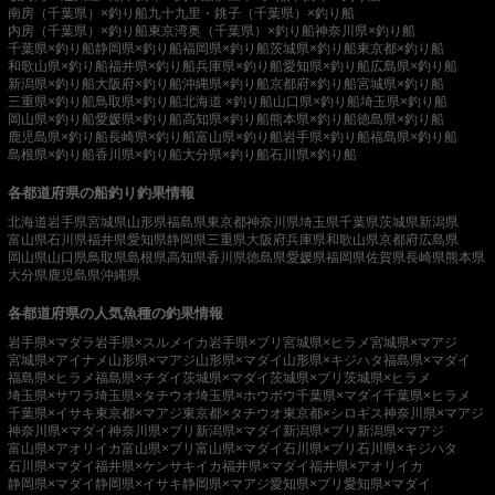
南房（千葉県）×釣り船
九十九里・銚子（千葉県）×釣り船
内房（千葉県）×釣り船
東京湾奥（千葉県）×釣り船
神奈川県×釣り船
千葉県×釣り船
静岡県×釣り船
福岡県×釣り船
茨城県×釣り船
東京都×釣り船
和歌山県×釣り船
福井県×釣り船
兵庫県×釣り船
愛知県×釣り船
広島県×釣り船
新潟県×釣り船
大阪府×釣り船
沖縄県×釣り船
京都府×釣り船
宮城県×釣り船
三重県×釣り船
鳥取県×釣り船
北海道 ×釣り船
山口県×釣り船
埼玉県×釣り船
岡山県×釣り船
愛媛県×釣り船
高知県×釣り船
熊本県×釣り船
徳島県×釣り船
鹿児島県×釣り船
長崎県×釣り船
富山県×釣り船
岩手県×釣り船
福島県×釣り船
島根県×釣り船
香川県×釣り船
大分県×釣り船
石川県×釣り船
各都道府県の船釣り釣果情報
北海道
岩手県
宮城県
山形県
福島県
東京都
神奈川県
埼玉県
千葉県
茨城県
新潟県
富山県
石川県
福井県
愛知県
静岡県
三重県
大阪府
兵庫県
和歌山県
京都府
広島県
岡山県
山口県
鳥取県
島根県
高知県
香川県
徳島県
愛媛県
福岡県
佐賀県
長崎県
熊本県
大分県
鹿児島県
沖縄県
各都道府県の人気魚種の釣果情報
岩手県×マダラ
岩手県×スルメイカ
岩手県×ブリ
宮城県×ヒラメ
宮城県×マアジ
宮城県×アイナメ
山形県×マアジ
山形県×マダイ
山形県×キジハタ
福島県×マダイ
福島県×ヒラメ
福島県×チダイ
茨城県×マダイ
茨城県×ブリ
茨城県×ヒラメ
埼玉県×サワラ
埼玉県×タチウオ
埼玉県×ホウボウ
千葉県×マダイ
千葉県×ヒラメ
千葉県×イサキ
東京都×マアジ
東京都×タチウオ
東京都×シロギス
神奈川県×マアジ
神奈川県×マダイ
神奈川県×ブリ
新潟県×マダイ
新潟県×ブリ
新潟県×マアジ
富山県×アオリイカ
富山県×ブリ
富山県×マダイ
石川県×ブリ
石川県×キジハタ
石川県×マダイ
福井県×ケンサキイカ
福井県×マダイ
福井県×アオリイカ
静岡県×マダイ
静岡県×イサキ
静岡県×マアジ
愛知県×ブリ
愛知県×マダイ