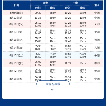
+
満潮
干潮
日時
潮名
−
時刻
潮位
時刻
潮位
8月9日(日)
09:39
38cm
19:20
13cm
中潮
8月10日(月)
11:19
39cm
20:20
11cm
中潮
05:19
36cm
07:29
36cm
8月11日(火)
大潮
12:59
40cm
21:19
10cm
05:19
35cm
08:39
33cm
8月12日(水)
大潮
14:00
40cm
22:00
10cm
05:20
34cm
09:20
30cm
8月13日(木)
大潮
15:09
40cm
22:40
10cm
05:39
32cm
10:09
26cm
8月14日(金)
大潮
16:00
38cm
23:19
10cm
05:59
31cm
10:59
22cm
8月15日(土)
中潮
16:59
36cm
23:49
12cm
06:09
30cm
8月16日(日)
11:39
19cm
中潮
17:50
33cm
06:20
29cm
00:19
15cm
8月17日(月)
中潮
18:49
30cm
12:20
16cm
06:39
30cm
00:39
19cm
8月18日(火)
中潮
19:59
28cm
13:19
15cm
続きを表示