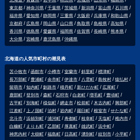
北海道
青森県
岩手県
秋田県
宮城県
山形県
福島県
東京都
神奈川県
千葉県
茨城県
新潟県
富山県
石川県
福井県
愛知県
静岡県
三重県
大阪府
兵庫県
和歌山県
京都府
広島県
岡山県
山口県
鳥取県
島根県
高知県
香川県
徳島県
愛媛県
福岡県
佐賀県
長崎県
熊本県
大分県
宮崎県
鹿児島県
沖縄県
北海道の人気市町村の潮見表
苫小牧市
函館市
小樽市
室蘭市
斜里町
標津町
長万部町
豊浦町
余市町
伊達市
八雲町
島牧村
猿払村
留萌市
知内町
釧路市
積丹町
新ひだか町
広尾町
鹿部町
登別市
森町
石狩市
白老町
増毛町
豊頃町
古平町
別海町
様似町
網走市
松前町
木古内町
興部町
江差町
上ノ国町
泊村
岩内町
羅臼町
根室市
せたな町
北斗市
浜頓別町
浦河町
寿都町
枝幸町
天塩町
稚内市
白糠町
えりも町
乙部町
厚真町
雄武町
浜中町
神恵内村
大樹町
福島町
日高町
湧別町
紋別市
小平町