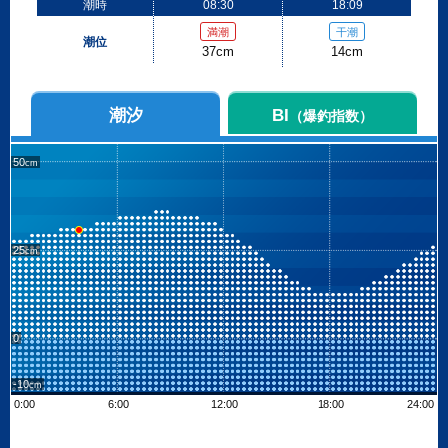
潮時
08:30
18:09
満潮
干潮
潮位
37cm
14cm
潮汐
BI
（爆釣指数）
50
25
0
-10
0:00
6:00
12:00
18:00
24:00
Leaflet
| ©
OpenStreetMap contributors