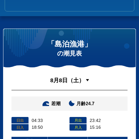
「島泊漁港」
の潮見表
若潮
月齢24.7
04:33
23:42
日出
月出
18:50
15:16
日入
月入