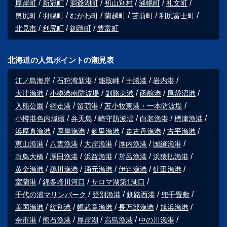
厚岸町
新冠町
洞爺湖町
初山別村
浦幌町
礼文町
奥尻町
羽幌町
むかわ町
蘭越町
苫前町
利尻富士町
北見市
利尻町
釧路町
豊富町
北海道の人気ポイントの潮見表
江ノ島海岸
石狩湾新港
能取岬
十勝港
岩内港
大津漁港
小樽港南防波堤
釧路東港
函館港
尾岱沼港
入船公園
網走港
留萌港
苫小牧東港・一本防波堤
小樽港色内埠頭
弁天島
崎守防波堤
白老漁港
標津漁港
浜厚真漁港
厚岸漁港
斜里漁港
走古丹漁港
古平漁港
恵山漁港
八雲漁港
大岸漁港
厚内漁港
国縫漁港
白鳥大橋
厚田漁港
浜益漁港
常呂漁港
浜猿払漁港
黄金漁港
鵡川漁港
涌元漁港
伊達漁港
虻田漁港
室蘭港
錦多峰川河口
サロマ湖第1湖口
千代の浦マリンパーク
登別漁港
釧路西港
兜千畳敷
美国漁港
紋別港
幌武意漁港
長万部漁港
旭浜漁港
余市港
熊石漁港
厚岸湖
高島漁港
中の川漁港