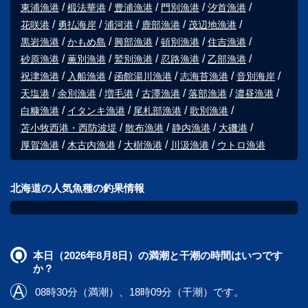
東浦漁港
椴法華港
豊浦漁港
門別漁港
汐首漁港
花咲港
勇払海岸
浦河港
鹿部漁港
茂辺地漁港
黒岩漁港
かもめ島
興部漁港
頓別漁港
住吉漁港
砂原漁港
薫別漁港
鷲別漁港
忍路漁港
乙部漁港
祝津漁港
入船漁港
函館湯川漁港
志海苔漁港
音別海岸
天塩港
余別漁港
増毛港
古潭漁港
落部漁港
濃昼漁港
白糠漁港
イタンキ漁港
尾札部漁港
歌別漁港
苫小牧西港・西防波堤
散布漁港
静内漁港
大磯港
厚賀漁港
木古内漁港
大樹漁港
川汲漁港
ウトロ漁港
北海道の人気魚種の釣果情報
本日（2026年8月8日）の満潮と干潮の時間はいつです
か？
08時30分（満潮）、18時09分（干潮）です。