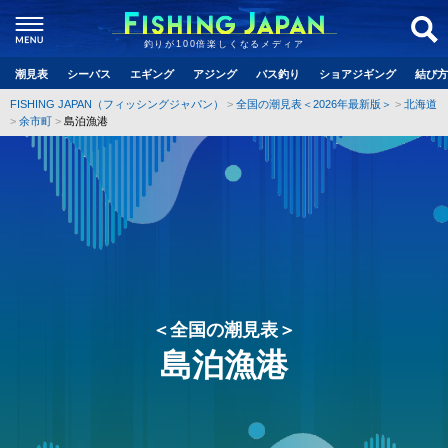
釣りが100倍楽しくなるメディア
潮見表
シーバス
エギング
アジング
バス釣り
ショアジギング
結び方
FISHING JAPAN（フィッシングジャパン）
全国の潮見表＜2026年最新版＞
北海道
余市町
島泊漁港
＜全国の潮見表＞
島泊漁港