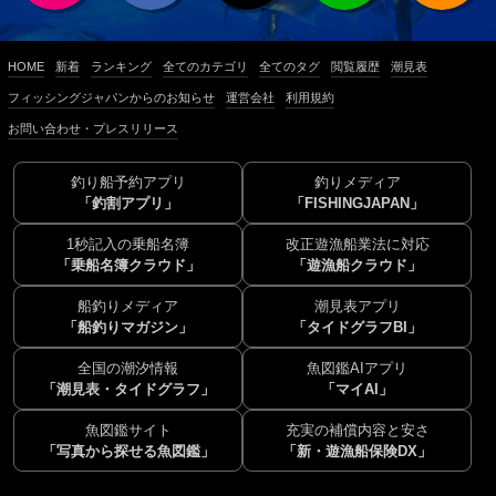
HOME
新着
ランキング
全てのカテゴリ
全てのタグ
閲覧履歴
潮見表
フィッシングジャパンからのお知らせ
運営会社
利用規約
お問い合わせ・プレスリリース
釣り船予約アプリ
釣りメディア
「釣割アプリ」
「FISHINGJAPAN」
1秒記入の乗船名簿
改正遊漁船業法に対応
「乗船名簿クラウド」
「遊漁船クラウド」
船釣りメディア
潮見表アプリ
「船釣りマガジン」
「タイドグラフBI」
全国の潮汐情報
魚図鑑AIアプリ
「潮見表・タイドグラフ」
「マイAI」
魚図鑑サイト
充実の補償内容と安さ
「写真から探せる魚図鑑」
「新・遊漁船保険DX」