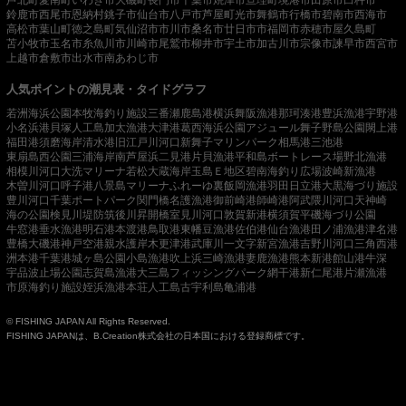
鈴鹿市
西尾市
恩納村
銚子市
仙台市
八戸市
芦屋町
光市
舞鶴市
行橋市
碧南市
西海市
高松市
葉山町
徳之島町
気仙沼市
市川市
桑名市
廿日市市
福岡市
赤穂市
屋久島町
苫小牧市
玉名市
糸魚川市
川崎市
尾鷲市
柳井市
宇土市
加古川市
宗像市
諫早市
西宮市
上越市
倉敷市
出水市
南あわじ市
人気ポイントの潮見表・タイドグラフ
若洲海浜公園
本牧海釣り施設
三番瀬
鹿島港
横浜
舞阪漁港
那珂湊港
豊浜漁港
宇野港
小名浜港
貝塚人工島
加太漁港
大津港
葛西海浜公園
アジュール舞子
野島公園
閖上港
福田港
須磨海岸
清水港
旧江戸川河口
新舞子マリンパーク
相馬港
三池港
東扇島西公園
三浦海岸
南芦屋浜
二見港
片貝漁港
平和島ボートレース場
野北漁港
相模川河口
大洗マリーナ
若松
大蔵海岸
玉島Ｅ地区
碧南海釣り広場
波崎新漁港
木曽川河口
呼子港
八景島マリーナ
ふれーゆ裏
飯岡漁港
羽田
日立港
大黒海づり施設
豊川河口
千葉ポートパーク
関門橋
名護漁港
御前崎港
師崎港
阿武隈川河口
天神崎
海の公園
検見川堤防
筑後川昇開橋
室見川河口
敦賀新港
横須賀
平磯海づり公園
牛窓港
垂水漁港
明石港
本渡港
鳥取港
東幡豆漁港
佐伯港
仙台漁港
田ノ浦漁港
津名港
豊橋
大磯港
神戸空港親水護岸
木更津港
武庫川一文字
新宮漁港
吉野川河口
三角西港
洲本港
千葉港
城ヶ島公園
小島漁港
吹上浜
三崎漁港
妻鹿漁港
熊本新港
館山港
牛深
宇品波止場公園
志賀島漁港
大三島フィッシングパーク
網干港
新仁尾港
片瀬漁港
市原海釣り施設
姪浜漁港
本荘人工島
古宇利島
亀浦港
© FISHING JAPAN All Rights Reserved.
FISHING JAPANは、B.Creation株式会社の日本国における登録商標です。