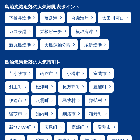
島泊漁港近郊の人気潮見表ポイント
下楠井漁港
落居港
合磯海岸
太田川河口
カズラ港
栄松ビーチ
横堀海岸
新丸島漁港
大島運動公園
塚浜漁港
島泊漁港近郊の人気市町村
苫小牧市
函館市
小樽市
室蘭市
斜里町
標津町
長万部町
豊浦町
伊達市
八雲町
島牧村
猿払村
留萌市
知内町
釧路市
積丹町
新ひだか町
広尾町
鹿部町
登別市