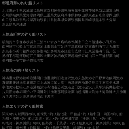
都道府県の釣り船リスト
北海道
岩手県
宮城県
福島県
東京都
神奈川県
埼玉県
千葉県
茨城県
新潟県
富山県
石川県
福井県
愛知県
静岡県
三重県
大阪府
兵庫県
和歌山県
京都府
広島県
岡山県
山口県
鳥取県
島根県
高知県
香川県
徳島県
愛媛県
福岡県
長崎県
熊本県
大分県
鹿児島県
沖縄県
人気市町村の釣り船リスト
横須賀市
宗像市
横浜市
三浦市
いすみ市
鹿嶋市
鴨川市
日立市
勝浦市
小田原市
南房総市
和歌山市
富津市
沼津市
館山市
足柄下郡真鶴町
伊東市
明石市
北九州市
糸島市
小浜市
福岡市
知多郡南知多町
旭市
鎌倉市
広島市
江東区
熱海市
品川区
足柄下郡湯河原町
江戸川区
大田区
神栖市
賀茂郡南伊豆町
山武市
三浦郡葉山町
長岡市
平塚市
銚子市
境港市
人気港の釣り船リスト
神湊港
大原港
鐘崎漁港
間口漁港
鹿嶋旧港
金沢漁港
久慈漁港
小田原新港
飯岡漁港
真鶴港
腰越漁港
鹿嶋新港
上総湊港
加太港
手石港
岐志漁港
佐島港
明石港
走水港
宇佐美港
松輪江奈漁港
福浦港
寺泊港
乙浜漁港
金田漁港
金沢八景平潟
長井新宿港
片貝旧港
市堀川沿い
平潟港
外川漁港
那珂湊港
葉山鐙摺港
大洗港
太海漁港
大井漁港
片名漁港
姪浜漁港
波崎港
西津漁港
人気エリアの釣り船検索
関東×釣り船
関西×釣り船
東海×釣り船
北陸・甲信越×釣り船
中国・四国×釣り船
九州・沖縄×釣り船
北海道・東北×釣り船
三浦半島（神奈川県）×釣り船
相模湾（神奈川県）×釣り船
外房（千葉県）×釣り船
東京湾（神奈川県）×釣り船
駿河湾・遠州灘（静岡県）×釣り船
伊豆半島（静岡県）×釣り船