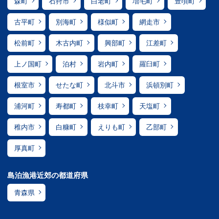
森町
石狩市
白老町
増毛町
豊頃町
古平町
別海町
様似町
網走市
松前町
木古内町
興部町
江差町
上ノ国町
泊村
岩内町
羅臼町
根室市
せたな町
北斗市
浜頓別町
浦河町
寿都町
枝幸町
天塩町
稚内市
白糠町
えりも町
乙部町
厚真町
島泊漁港近郊の都道府県
青森県