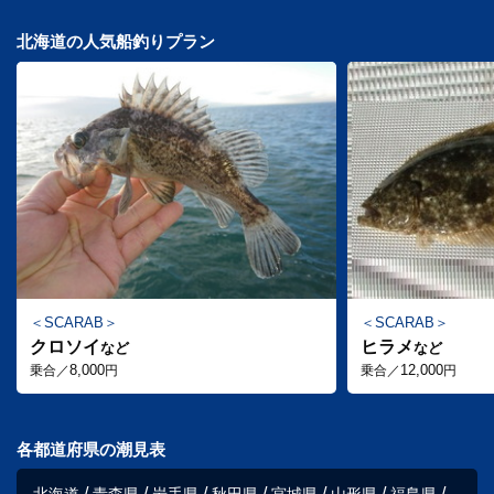
北海道の人気船釣りプラン
SCARAB
SCARAB
クロソイ
ヒラメ
など
など
8,000
12,000
乗合／
円
乗合／
円
各都道府県の潮見表