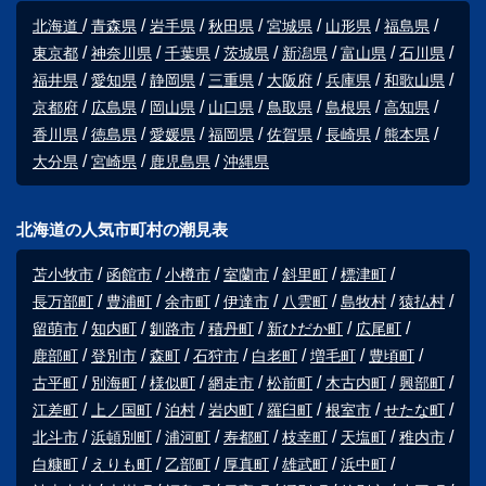
北海道
青森県
岩手県
秋田県
宮城県
山形県
福島県
東京都
神奈川県
千葉県
茨城県
新潟県
富山県
石川県
福井県
愛知県
静岡県
三重県
大阪府
兵庫県
和歌山県
京都府
広島県
岡山県
山口県
鳥取県
島根県
高知県
香川県
徳島県
愛媛県
福岡県
佐賀県
長崎県
熊本県
大分県
宮崎県
鹿児島県
沖縄県
北海道の人気市町村の潮見表
苫小牧市
函館市
小樽市
室蘭市
斜里町
標津町
長万部町
豊浦町
余市町
伊達市
八雲町
島牧村
猿払村
留萌市
知内町
釧路市
積丹町
新ひだか町
広尾町
鹿部町
登別市
森町
石狩市
白老町
増毛町
豊頃町
古平町
別海町
様似町
網走市
松前町
木古内町
興部町
江差町
上ノ国町
泊村
岩内町
羅臼町
根室市
せたな町
北斗市
浜頓別町
浦河町
寿都町
枝幸町
天塩町
稚内市
白糠町
えりも町
乙部町
厚真町
雄武町
浜中町