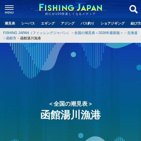
釣りが100倍楽しくなるメディア
潮見表
シーバス
エギング
アジング
バス釣り
ショアジギング
結び方
FISHING JAPAN（フィッシングジャパン）
全国の潮見表＜2026年最新版＞
北海道
函館市
函館湯川漁港
＜全国の潮見表＞
函館湯川漁港