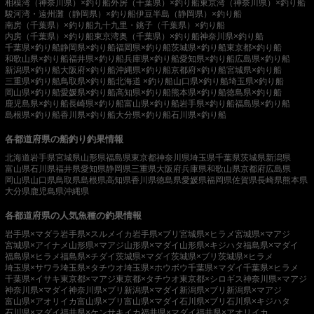
相模湾（神奈川県）×釣り船
外房（千葉県）×釣り船
東京湾（神奈川県）×釣り船
駿河湾・遠州灘（静岡県）×釣り船
伊豆半島（静岡県）×釣り船
南房（千葉県）×釣り船
九十九里・銚子（千葉県）×釣り船
内房（千葉県）×釣り船
東京湾奥（千葉県）×釣り船
神奈川県×釣り船
千葉県×釣り船
静岡県×釣り船
福岡県×釣り船
茨城県×釣り船
東京都×釣り船
和歌山県×釣り船
福井県×釣り船
兵庫県×釣り船
愛知県×釣り船
広島県×釣り船
新潟県×釣り船
大阪府×釣り船
沖縄県×釣り船
京都府×釣り船
宮城県×釣り船
三重県×釣り船
鳥取県×釣り船
北海道 ×釣り船
山口県×釣り船
埼玉県×釣り船
岡山県×釣り船
愛媛県×釣り船
高知県×釣り船
熊本県×釣り船
徳島県×釣り船
鹿児島県×釣り船
長崎県×釣り船
富山県×釣り船
岩手県×釣り船
福島県×釣り船
島根県×釣り船
香川県×釣り船
大分県×釣り船
石川県×釣り船
各都道府県の船釣り釣果情報
北海道
岩手県
宮城県
山形県
福島県
東京都
神奈川県
埼玉県
千葉県
茨城県
新潟県
富山県
石川県
福井県
愛知県
静岡県
三重県
大阪府
兵庫県
和歌山県
京都府
広島県
岡山県
山口県
鳥取県
島根県
高知県
香川県
徳島県
愛媛県
福岡県
佐賀県
長崎県
熊本県
大分県
鹿児島県
沖縄県
各都道府県の人気魚種の釣果情報
岩手県×マダラ
岩手県×スルメイカ
岩手県×ブリ
宮城県×ヒラメ
宮城県×マアジ
宮城県×アイナメ
山形県×マアジ
山形県×マダイ
山形県×キジハタ
福島県×マダイ
福島県×ヒラメ
福島県×チダイ
茨城県×マダイ
茨城県×ブリ
茨城県×ヒラメ
埼玉県×サワラ
埼玉県×タチウオ
埼玉県×ホウボウ
千葉県×マダイ
千葉県×ヒラメ
千葉県×イサキ
東京都×マアジ
東京都×タチウオ
東京都×シロギス
神奈川県×マアジ
神奈川県×マダイ
神奈川県×ブリ
新潟県×マダイ
新潟県×ブリ
新潟県×マアジ
富山県×アオリイカ
富山県×ブリ
富山県×マダイ
石川県×ブリ
石川県×キジハタ
石川県×マダイ
福井県×ケンサキイカ
福井県×マダイ
福井県×アオリイカ