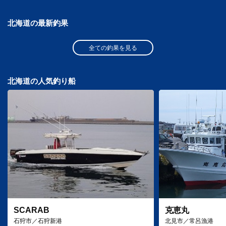
北海道の最新釣果
全ての釣果を見る
北海道の人気釣り船
SCARAB
克恵丸
石狩市／石狩新港
北見市／常呂漁港