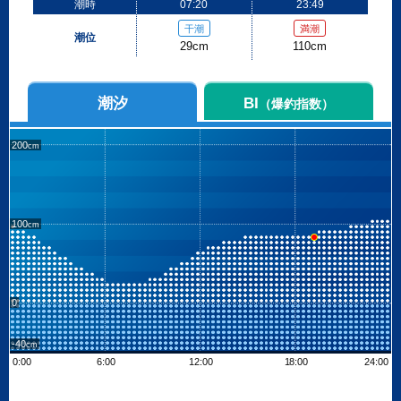
潮時
07:20
23:49
干潮
満潮
潮位
29cm
110cm
潮汐
BI
（爆釣指数）
200
100
0
-40
0:00
6:00
12:00
18:00
24:00
Leaflet
| ©
OpenStreetMap contributors