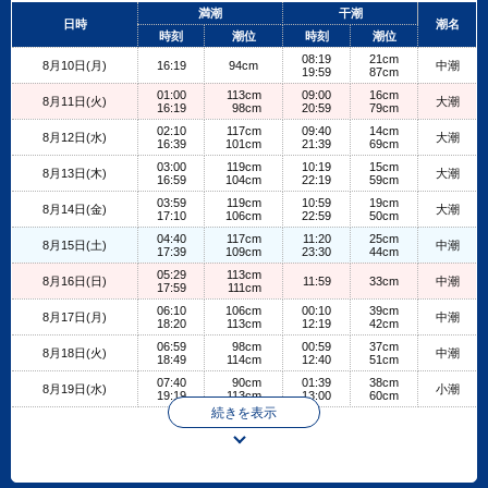
+
満潮
干潮
日時
潮名
−
時刻
潮位
時刻
潮位
08:19
21cm
8月10日(月)
16:19
94cm
中潮
19:59
87cm
01:00
113cm
09:00
16cm
8月11日(火)
大潮
16:19
98cm
20:59
79cm
02:10
117cm
09:40
14cm
8月12日(水)
大潮
16:39
101cm
21:39
69cm
03:00
119cm
10:19
15cm
8月13日(木)
大潮
16:59
104cm
22:19
59cm
03:59
119cm
10:59
19cm
8月14日(金)
大潮
17:10
106cm
22:59
50cm
04:40
117cm
11:20
25cm
8月15日(土)
中潮
17:39
109cm
23:30
44cm
05:29
113cm
8月16日(日)
11:59
33cm
中潮
17:59
111cm
06:10
106cm
00:10
39cm
8月17日(月)
中潮
18:20
113cm
12:19
42cm
06:59
98cm
00:59
37cm
8月18日(火)
中潮
18:49
114cm
12:40
51cm
07:40
90cm
01:39
38cm
8月19日(水)
小潮
19:19
113cm
13:00
60cm
続きを表示