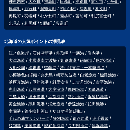
神恵内村
大樹町
福島町
日高町
湧別町
紋別市
小平町
厚岸町
新冠町
洞爺湖町
初山別村
浦幌町
礼文町
奥尻町
羽幌町
むかわ町
蘭越町
苫前町
利尻富士町
北見市
利尻町
釧路町
豊富町
北海道の人気ポイントの潮見表
江ノ島海岸
石狩湾新港
能取岬
十勝港
岩内港
大津漁港
小樽港南防波堤
釧路東港
函館港
尾岱沼港
入船公園
網走港
留萌港
苫小牧東港・一本防波堤
小樽港色内埠頭
弁天島
崎守防波堤
白老漁港
標津漁港
浜厚真漁港
厚岸漁港
斜里漁港
走古丹漁港
古平漁港
恵山漁港
八雲漁港
大岸漁港
厚内漁港
国縫漁港
白鳥大橋
厚田漁港
浜益漁港
常呂漁港
浜猿払漁港
黄金漁港
鵡川漁港
涌元漁港
伊達漁港
虻田漁港
室蘭港
錦多峰川河口
サロマ湖第1湖口
千代の浦マリンパーク
登別漁港
釧路西港
兜千畳敷
紋別港
美国漁港
幌武意漁港
長万部漁港
旭浜漁港