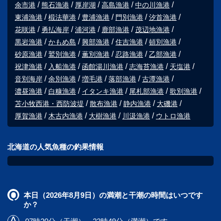
余市港
熊石漁港
厚岸湖
高島漁港
中の川漁港
東浦漁港
椴法華港
豊浦漁港
門別漁港
汐首漁港
花咲港
勇払海岸
浦河港
鹿部漁港
茂辺地漁港
黒岩漁港
かもめ島
興部漁港
住吉漁港
頓別漁港
砂原漁港
鷲別漁港
薫別漁港
忍路漁港
乙部漁港
祝津漁港
入船漁港
函館湯川漁港
志海苔漁港
天塩港
音別海岸
余別漁港
増毛港
落部漁港
古潭漁港
濃昼漁港
白糠漁港
イタンキ漁港
尾札部漁港
歌別漁港
苫小牧西港・西防波堤
散布漁港
静内漁港
大磯港
厚賀漁港
木古内漁港
大樹漁港
川汲漁港
ウトロ漁港
北海道の人気魚種の釣果情報
本日（2026年8月9日）の満潮と干潮の時間はいつです
か？