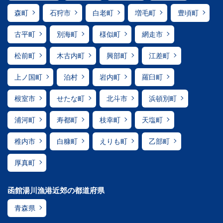
森町
石狩市
白老町
増毛町
豊頃町
古平町
別海町
様似町
網走市
松前町
木古内町
興部町
江差町
上ノ国町
泊村
岩内町
羅臼町
根室市
せたな町
北斗市
浜頓別町
浦河町
寿都町
枝幸町
天塩町
稚内市
白糠町
えりも町
乙部町
厚真町
函館湯川漁港近郊の都道府県
青森県