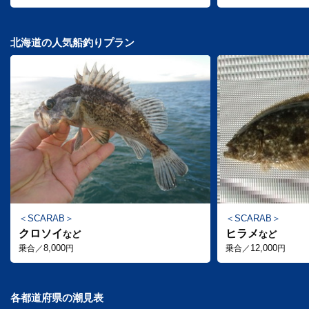
北海道の人気船釣りプラン
SCARAB
SCARAB
クロソイ
ヒラメ
など
など
8,000
12,000
乗合／
円
乗合／
円
各都道府県の潮見表