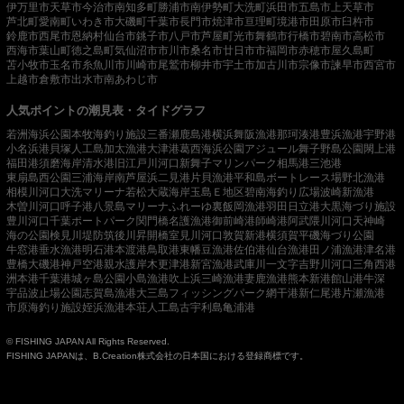
伊万里市
天草市
今治市
南知多町
勝浦市
南伊勢町
大洗町
浜田市
五島市
上天草市
芦北町
愛南町
いわき市
大磯町
千葉市
長門市
焼津市
亘理町
境港市
田原市
臼杵市
鈴鹿市
西尾市
恩納村
仙台市
銚子市
八戸市
芦屋町
光市
舞鶴市
行橋市
碧南市
高松市
西海市
葉山町
徳之島町
気仙沼市
市川市
桑名市
廿日市市
福岡市
赤穂市
屋久島町
苫小牧市
玉名市
糸魚川市
川崎市
尾鷲市
柳井市
宇土市
加古川市
宗像市
諫早市
西宮市
上越市
倉敷市
出水市
南あわじ市
人気ポイントの潮見表・タイドグラフ
若洲海浜公園
本牧海釣り施設
三番瀬
鹿島港
横浜
舞阪漁港
那珂湊港
豊浜漁港
宇野港
小名浜港
貝塚人工島
加太漁港
大津港
葛西海浜公園
アジュール舞子
野島公園
閖上港
福田港
須磨海岸
清水港
旧江戸川河口
新舞子マリンパーク
相馬港
三池港
東扇島西公園
三浦海岸
南芦屋浜
二見港
片貝漁港
平和島ボートレース場
野北漁港
相模川河口
大洗マリーナ
若松
大蔵海岸
玉島Ｅ地区
碧南海釣り広場
波崎新漁港
木曽川河口
呼子港
八景島マリーナ
ふれーゆ裏
飯岡漁港
羽田
日立港
大黒海づり施設
豊川河口
千葉ポートパーク
関門橋
名護漁港
御前崎港
師崎港
阿武隈川河口
天神崎
海の公園
検見川堤防
筑後川昇開橋
室見川河口
敦賀新港
横須賀
平磯海づり公園
牛窓港
垂水漁港
明石港
本渡港
鳥取港
東幡豆漁港
佐伯港
仙台漁港
田ノ浦漁港
津名港
豊橋
大磯港
神戸空港親水護岸
木更津港
新宮漁港
武庫川一文字
吉野川河口
三角西港
洲本港
千葉港
城ヶ島公園
小島漁港
吹上浜
三崎漁港
妻鹿漁港
熊本新港
館山港
牛深
宇品波止場公園
志賀島漁港
大三島フィッシングパーク
網干港
新仁尾港
片瀬漁港
市原海釣り施設
姪浜漁港
本荘人工島
古宇利島
亀浦港
© FISHING JAPAN All Rights Reserved.
FISHING JAPANは、B.Creation株式会社の日本国における登録商標です。