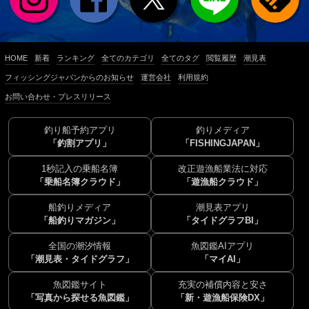
HOME
新着
ランキング
全てのカテゴリ
全てのタグ
閲覧履歴
潮見表
フィッシングジャパンからのお知らせ
運営会社
利用規約
お問い合わせ・プレスリリース
釣り船予約アプリ
釣りメディア
「釣割アプリ」
「FISHINGJAPAN」
1秒記入の乗船名簿
改正遊漁船業法に対応
「乗船名簿クラウド」
「遊漁船クラウド」
船釣りメディア
潮見表アプリ
「船釣りマガジン」
「タイドグラフBI」
全国の潮汐情報
魚図鑑AIアプリ
「潮見表・タイドグラフ」
「マイAI」
魚図鑑サイト
充実の補償内容と安さ
「写真から探せる魚図鑑」
「新・遊漁船保険DX」