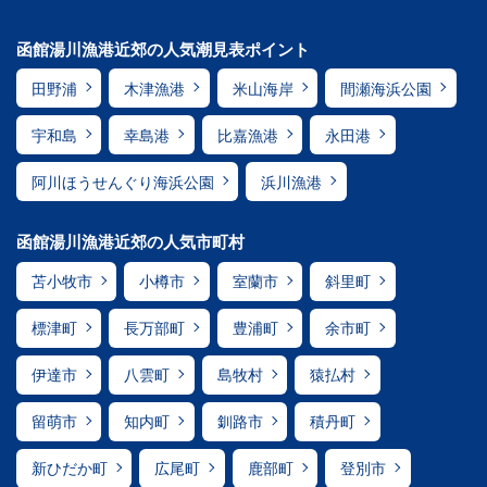
函館湯川漁港近郊の人気潮見表ポイント
田野浦
木津漁港
米山海岸
間瀬海浜公園
宇和島
幸島港
比嘉漁港
永田港
阿川ほうせんぐり海浜公園
浜川漁港
函館湯川漁港近郊の人気市町村
苫小牧市
小樽市
室蘭市
斜里町
標津町
長万部町
豊浦町
余市町
伊達市
八雲町
島牧村
猿払村
留萌市
知内町
釧路市
積丹町
新ひだか町
広尾町
鹿部町
登別市