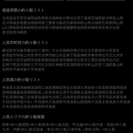
都道府県の釣り船リスト
北海道
岩手県
宮城県
福島県
東京都
神奈川県
埼玉県
千葉県
茨城県
新潟県
富山県
石川県
福井県
愛知県
静岡県
三重県
大阪府
兵庫県
和歌山県
京都府
広島県
岡山県
山口県
鳥取県
島根県
高知県
香川県
徳島県
愛媛県
福岡県
長崎県
熊本県
大分県
鹿児島県
沖縄県
人気市町村の釣り船リスト
横須賀市
宗像市
横浜市
三浦市
いすみ市
鹿嶋市
鴨川市
日立市
勝浦市
小田原市
南房総市
和歌山市
富津市
沼津市
館山市
足柄下郡真鶴町
伊東市
明石市
北九州市
糸島市
小浜市
福岡市
知多郡南知多町
旭市
鎌倉市
広島市
江東区
熱海市
品川区
足柄下郡湯河原町
江戸川区
大田区
神栖市
賀茂郡南伊豆町
山武市
三浦郡葉山町
長岡市
平塚市
銚子市
境港市
人気港の釣り船リスト
神湊港
大原港
鐘崎漁港
間口漁港
鹿嶋旧港
金沢漁港
久慈漁港
小田原新港
飯岡漁港
真鶴港
腰越漁港
鹿嶋新港
上総湊港
加太港
手石港
岐志漁港
佐島港
明石港
走水港
宇佐美港
松輪江奈漁港
福浦港
寺泊港
乙浜漁港
金田漁港
金沢八景平潟
長井新宿港
片貝旧港
市堀川沿い
平潟港
外川漁港
那珂湊港
葉山鐙摺港
大洗港
太海漁港
大井漁港
片名漁港
姪浜漁港
波崎港
西津漁港
人気エリアの釣り船検索
関東×釣り船
関西×釣り船
東海×釣り船
北陸・甲信越×釣り船
中国・四国×釣り船
九州・沖縄×釣り船
北海道・東北×釣り船
三浦半島（神奈川県）×釣り船