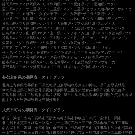
静岡県×マダイ
静岡県×イサキ
静岡県×マアジ
愛知県×ブリ
愛知県×マダイ
愛知県×タチウオ
三重県×ブリ
三重県×マダイ
三重県×ヒラメ
京都府×ケンサキイカ
京都府×ブリ
京都府×マダイ
大阪府×マダイ
大阪府×サワラ
大阪府×ブリ
兵庫県×ブリ
兵庫県×マダイ
兵庫県×マダコ
和歌山県×マダイ
和歌山県×マアジ
和歌山県×ブリ
鳥取県×ケンサキイカ
鳥取県×マアジ
鳥取県×スルメイカ
岡山県×スズキ
岡山県×マダイ
岡山県×ヒラメ
広島県×マダイ
広島県×キジハタ
広島県×サワラ
山口県×マダイ
山口県×ケンサキイカ
山口県×キジハタ
徳島県×ブリ
徳島県×マアジ
徳島県×チダイ
香川県×マダイ
香川県×アオリイカ
香川県×マゴチ
愛媛県×マダイ
愛媛県×ブリ
愛媛県×キジハタ
高知県×カンパチ
高知県×アカアマダイ
高知県×イサキ
福岡県×マダイ
福岡県×ヤリイカ
福岡県×ケンサキイカ
佐賀県×マダイ
佐賀県×ヒラマサ
佐賀県×アカアマダイ
長崎県×マダイ
長崎県×キジハタ
長崎県×オオモンハタ
熊本県×マダイ
熊本県×ヒラメ
熊本県×メバル
鹿児島県×マダイ
鹿児島県×ケンサキイカ
鹿児島県×アオハタ
沖縄県×スジアラ
沖縄県×キハダ
沖縄県×バラハタ
各都道府県の潮見表・タイドグラフ
北海道
青森県
岩手県
秋田県
宮城県
山形県
福島県
東京都
神奈川県
千葉県
茨城県
新潟県
富山県
石川県
福井県
愛知県
静岡県
三重県
大阪府
兵庫県
和歌山県
京都府
広島県
岡山県
山口県
鳥取県
島根県
高知県
香川県
徳島県
愛媛県
福岡県
佐賀県
長崎県
熊本県
大分県
宮崎県
鹿児島県
沖縄県
人気市町村の潮見表・タイドグラフ
明石市
浜松市
糸島市
長崎市
周防大島町
広島市
和歌山市
鳴門市
富津市
下関市
北九州市
木更津市
姫路市
淡路市
九十九里町
石巻市
平戸市
横浜市
神戸市
江戸川区
名古屋市
呉市
延岡市
志摩市
館山市
平塚市
小豆島町
四日市市
江田島市
常滑市
沼津市
松山市
福山市
横須賀市
唐津市
津市
長島町
佐世保市
茅ヶ崎市
浦安市
宮古島市
伊勢市