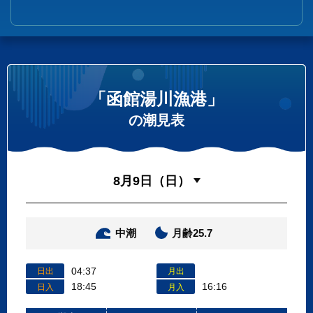
「函館湯川漁港」
の潮見表
中潮
月齢25.7
04:37
日出
月出
18:45
16:16
日入
月入