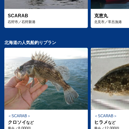
SCARAB
克恵丸
石狩市／石狩新港
北見市／常呂漁港
北海道の人気船釣りプラン
SCARAB
SCARAB
クロソイ
ヒラメ
など
など
8,000
12,000
乗合／
円
乗合／
円