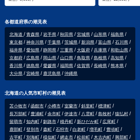
各都道府県の潮見表
北海道
青森県
岩手県
秋田県
宮城県
山形県
福島県
東京都
神奈川県
千葉県
茨城県
新潟県
富山県
石川県
福井県
愛知県
静岡県
三重県
大阪府
兵庫県
和歌山県
京都府
広島県
岡山県
山口県
鳥取県
島根県
高知県
香川県
徳島県
愛媛県
福岡県
佐賀県
長崎県
熊本県
大分県
宮崎県
鹿児島県
沖縄県
北海道の人気市町村の潮見表
苫小牧市
函館市
小樽市
室蘭市
斜里町
標津町
長万部町
豊浦町
余市町
伊達市
八雲町
島牧村
猿払村
留萌市
知内町
釧路市
積丹町
新ひだか町
広尾町
鹿部町
登別市
森町
石狩市
白老町
増毛町
豊頃町
古平町
別海町
様似町
網走市
松前町
木古内町
興部町