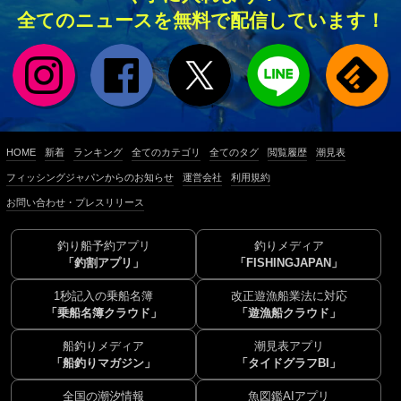
全てのニュースを無料で配信しています！
HOME
新着
ランキング
全てのカテゴリ
全てのタグ
閲覧履歴
潮見表
フィッシングジャパンからのお知らせ
運営会社
利用規約
お問い合わせ・プレスリリース
釣り船予約アプリ
釣りメディア
「釣割アプリ」
「FISHINGJAPAN」
1秒記入の乗船名簿
改正遊漁船業法に対応
「乗船名簿クラウド」
「遊漁船クラウド」
船釣りメディア
潮見表アプリ
「船釣りマガジン」
「タイドグラフBI」
全国の潮汐情報
魚図鑑AIアプリ