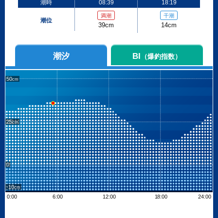
潮時
08:39
18:19
満潮
干潮
潮位
39cm
14cm
潮汐
BI
（爆釣指数）
50
25
0
-10
0:00
6:00
12:00
18:00
24:00
Leaflet
| ©
OpenStreetMap contributors