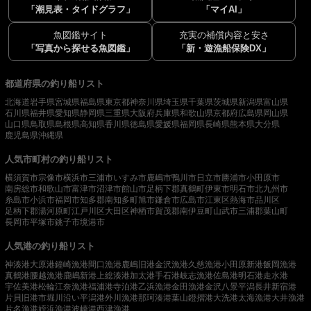
「潮見表・タイドグラフ」
「マイAI」
魚図鑑サイト
充実の補償内容と安さ
「写真から探せる魚図鑑」
「新・遊漁船保険DX」
都道府県の釣り船リスト
北海道
岩手県
宮城県
福島県
東京都
神奈川県
埼玉県
千葉県
茨城県
新潟県
富山県
石川県
福井県
愛知県
静岡県
三重県
大阪府
兵庫県
和歌山県
京都府
広島県
岡山県
山口県
鳥取県
島根県
高知県
香川県
徳島県
愛媛県
福岡県
長崎県
熊本県
大分県
鹿児島県
沖縄県
人気市町村の釣り船リスト
横須賀市
宗像市
横浜市
三浦市
いすみ市
鹿嶋市
鴨川市
日立市
勝浦市
小田原市
南房総市
和歌山市
富津市
沼津市
館山市
足柄下郡真鶴町
伊東市
明石市
北九州市
糸島市
小浜市
福岡市
知多郡南知多町
旭市
鎌倉市
広島市
江東区
熱海市
品川区
足柄下郡湯河原町
江戸川区
大田区
神栖市
賀茂郡南伊豆町
山武市
三浦郡葉山町
長岡市
平塚市
銚子市
境港市
人気港の釣り船リスト
神湊港
大原港
鐘崎漁港
間口漁港
鹿嶋旧港
金沢漁港
久慈漁港
小田原新港
飯岡漁港
真鶴港
腰越漁港
鹿嶋新港
上総湊港
加太港
手石港
岐志漁港
佐島港
明石港
走水港
宇佐美港
松輪江奈漁港
福浦港
寺泊港
乙浜漁港
金田漁港
金沢八景平潟
長井新宿港
片貝旧港
市堀川沿い
平潟港
外川漁港
那珂湊港
葉山鐙摺港
大洗港
太海漁港
大井漁港
片名漁港
姪浜漁港
波崎港
西津漁港