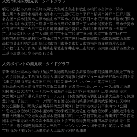
人気市町村の潮見表・タイドグラフ
明石市
浜松市
糸島市
長崎市
周防大島町
広島市
和歌山市
鳴門市
富津市
下関市
北九州市
木更津市
姫路市
淡路市
九十九里町
石巻市
平戸市
横浜市
神戸市
江戸川区
名古屋市
呉市
延岡市
志摩市
館山市
平塚市
小豆島町
四日市市
江田島市
常滑市
沼津市
松山市
福山市
横須賀市
唐津市
津市
長島町
佐世保市
茅ヶ崎市
浦安市
宮古島市
伊勢市
伊万里市
天草市
今治市
南知多町
勝浦市
南伊勢町
大洗町
浜田市
五島市
上天草市
芦北町
愛南町
いわき市
大磯町
長門市
千葉市
焼津市
亘理町
境港市
田原市
臼杵市
鈴鹿市
西尾市
恩納村
銚子市
仙台市
八戸市
芦屋町
光市
舞鶴市
行橋市
碧南市
西海市
高松市
葉山町
徳之島町
気仙沼市
市川市
桑名市
廿日市市
福岡市
赤穂市
屋久島町
苫小牧市
玉名市
糸魚川市
川崎市
尾鷲市
柳井市
宇土市
加古川市
宗像市
諫早市
西宮市
上越市
倉敷市
出水市
南あわじ市
人気ポイントの潮見表・タイドグラフ
若洲海浜公園
本牧海釣り施設
三番瀬
鹿島港
横浜
舞阪漁港
那珂湊港
豊浜漁港
宇野港
小名浜港
貝塚人工島
加太漁港
大津港
葛西海浜公園
アジュール舞子
野島公園
閖上港
福田港
須磨海岸
清水港
旧江戸川河口
新舞子マリンパーク
相馬港
三池港
東扇島西公園
三浦海岸
南芦屋浜
二見港
片貝漁港
平和島ボートレース場
野北漁港
相模川河口
大洗マリーナ
若松
大蔵海岸
玉島Ｅ地区
碧南海釣り広場
波崎新漁港
木曽川河口
呼子港
八景島マリーナ
ふれーゆ裏
飯岡漁港
羽田
日立港
大黒海づり施設
豊川河口
千葉ポートパーク
関門橋
名護漁港
御前崎港
師崎港
阿武隈川河口
天神崎
海の公園
検見川堤防
筑後川昇開橋
室見川河口
敦賀新港
横須賀
平磯海づり公園
牛窓港
垂水漁港
明石港
本渡港
鳥取港
東幡豆漁港
佐伯港
仙台漁港
田ノ浦漁港
津名港
豊橋
大磯港
神戸空港親水護岸
木更津港
武庫川一文字
新宮漁港
吉野川河口
三角西港
洲本港
千葉港
城ヶ島公園
小島漁港
吹上浜
三崎漁港
妻鹿漁港
熊本新港
館山港
牛深
宇品波止場公園
志賀島漁港
大三島フィッシングパーク
網干港
新仁尾港
片瀬漁港
市原海釣り施設
姪浜漁港
本荘人工島
古宇利島
亀浦港