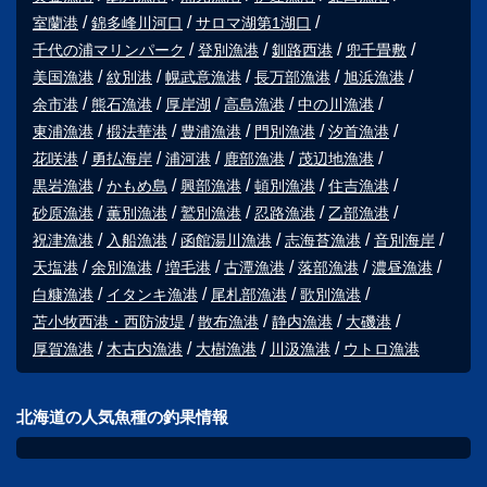
室蘭港
錦多峰川河口
サロマ湖第1湖口
千代の浦マリンパーク
登別漁港
釧路西港
兜千畳敷
美国漁港
紋別港
幌武意漁港
長万部漁港
旭浜漁港
余市港
熊石漁港
厚岸湖
高島漁港
中の川漁港
東浦漁港
椴法華港
豊浦漁港
門別漁港
汐首漁港
花咲港
勇払海岸
浦河港
鹿部漁港
茂辺地漁港
黒岩漁港
かもめ島
興部漁港
頓別漁港
住吉漁港
砂原漁港
薫別漁港
鷲別漁港
忍路漁港
乙部漁港
祝津漁港
入船漁港
函館湯川漁港
志海苔漁港
音別海岸
天塩港
余別漁港
増毛港
古潭漁港
落部漁港
濃昼漁港
白糠漁港
イタンキ漁港
尾札部漁港
歌別漁港
苫小牧西港・西防波堤
散布漁港
静内漁港
大磯港
厚賀漁港
木古内漁港
大樹漁港
川汲漁港
ウトロ漁港
北海道の人気魚種の釣果情報