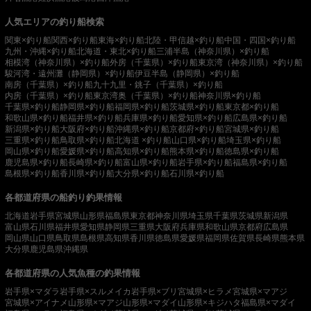
人気エリアの釣り船検索
関東×釣り船
関西×釣り船
東海×釣り船
北陸・甲信越×釣り船
中国・四国×釣り船
九州・沖縄×釣り船
北海道・東北×釣り船
三浦半島（神奈川県）×釣り船
相模湾（神奈川県）×釣り船
外房（千葉県）×釣り船
東京湾（神奈川県）×釣り船
駿河湾・遠州灘（静岡県）×釣り船
伊豆半島（静岡県）×釣り船
南房（千葉県）×釣り船
九十九里・銚子（千葉県）×釣り船
内房（千葉県）×釣り船
東京湾奥（千葉県）×釣り船
神奈川県×釣り船
千葉県×釣り船
静岡県×釣り船
福岡県×釣り船
茨城県×釣り船
東京都×釣り船
和歌山県×釣り船
福井県×釣り船
兵庫県×釣り船
愛知県×釣り船
広島県×釣り船
新潟県×釣り船
大阪府×釣り船
沖縄県×釣り船
京都府×釣り船
宮城県×釣り船
三重県×釣り船
鳥取県×釣り船
北海道 ×釣り船
山口県×釣り船
埼玉県×釣り船
岡山県×釣り船
愛媛県×釣り船
高知県×釣り船
熊本県×釣り船
徳島県×釣り船
鹿児島県×釣り船
長崎県×釣り船
富山県×釣り船
岩手県×釣り船
福島県×釣り船
島根県×釣り船
香川県×釣り船
大分県×釣り船
石川県×釣り船
各都道府県の船釣り釣果情報
北海道
岩手県
宮城県
山形県
福島県
東京都
神奈川県
埼玉県
千葉県
茨城県
新潟県
富山県
石川県
福井県
愛知県
静岡県
三重県
大阪府
兵庫県
和歌山県
京都府
広島県
岡山県
山口県
鳥取県
島根県
高知県
香川県
徳島県
愛媛県
福岡県
佐賀県
長崎県
熊本県
大分県
鹿児島県
沖縄県
各都道府県の人気魚種の釣果情報
岩手県×マダラ
岩手県×スルメイカ
岩手県×ブリ
宮城県×ヒラメ
宮城県×マアジ
宮城県×アイナメ
山形県×マアジ
山形県×マダイ
山形県×キジハタ
福島県×マダイ