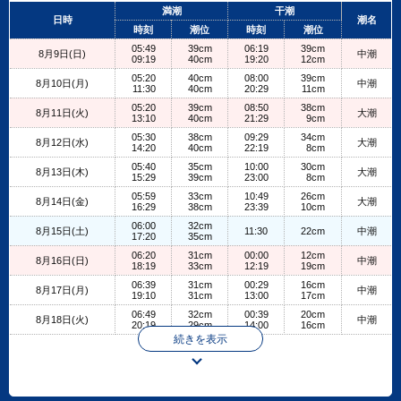
+
満潮
干潮
日時
潮名
−
時刻
潮位
時刻
潮位
05:49
39cm
06:19
39cm
8月9日(日)
中潮
09:19
40cm
19:20
12cm
05:20
40cm
08:00
39cm
8月10日(月)
中潮
11:30
40cm
20:29
11cm
05:20
39cm
08:50
38cm
8月11日(火)
大潮
13:10
40cm
21:29
9cm
05:30
38cm
09:29
34cm
8月12日(水)
大潮
14:20
40cm
22:19
8cm
05:40
35cm
10:00
30cm
8月13日(木)
大潮
15:29
39cm
23:00
8cm
05:59
33cm
10:49
26cm
8月14日(金)
大潮
16:29
38cm
23:39
10cm
06:00
32cm
8月15日(土)
11:30
22cm
中潮
17:20
35cm
06:20
31cm
00:00
12cm
8月16日(日)
中潮
18:19
33cm
12:19
19cm
06:39
31cm
00:29
16cm
8月17日(月)
中潮
19:10
31cm
13:00
17cm
06:49
32cm
00:39
20cm
8月18日(火)
中潮
20:19
29cm
14:00
16cm
続きを表示