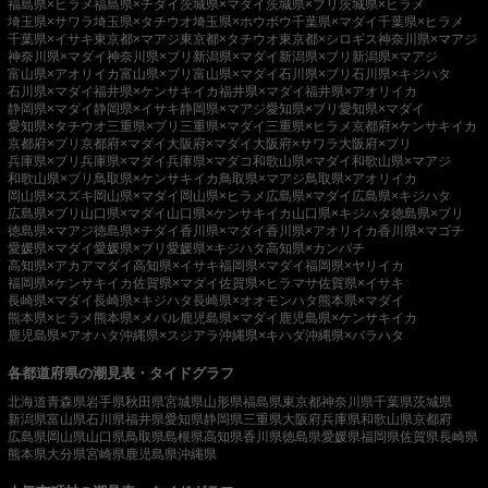
福島県×ヒラメ
福島県×チダイ
茨城県×マダイ
茨城県×ブリ
茨城県×ヒラメ
埼玉県×サワラ
埼玉県×タチウオ
埼玉県×ホウボウ
千葉県×マダイ
千葉県×ヒラメ
千葉県×イサキ
東京都×マアジ
東京都×タチウオ
東京都×シロギス
神奈川県×マアジ
神奈川県×マダイ
神奈川県×ブリ
新潟県×マダイ
新潟県×ブリ
新潟県×マアジ
富山県×アオリイカ
富山県×ブリ
富山県×マダイ
石川県×ブリ
石川県×キジハタ
石川県×マダイ
福井県×ケンサキイカ
福井県×マダイ
福井県×アオリイカ
静岡県×マダイ
静岡県×イサキ
静岡県×マアジ
愛知県×ブリ
愛知県×マダイ
愛知県×タチウオ
三重県×ブリ
三重県×マダイ
三重県×ヒラメ
京都府×ケンサキイカ
京都府×ブリ
京都府×マダイ
大阪府×マダイ
大阪府×サワラ
大阪府×ブリ
兵庫県×ブリ
兵庫県×マダイ
兵庫県×マダコ
和歌山県×マダイ
和歌山県×マアジ
和歌山県×ブリ
鳥取県×ケンサキイカ
鳥取県×マアジ
鳥取県×アオリイカ
岡山県×スズキ
岡山県×マダイ
岡山県×ヒラメ
広島県×マダイ
広島県×キジハタ
広島県×ブリ
山口県×マダイ
山口県×ケンサキイカ
山口県×キジハタ
徳島県×ブリ
徳島県×マアジ
徳島県×チダイ
香川県×マダイ
香川県×アオリイカ
香川県×マゴチ
愛媛県×マダイ
愛媛県×ブリ
愛媛県×キジハタ
高知県×カンパチ
高知県×アカアマダイ
高知県×イサキ
福岡県×マダイ
福岡県×ヤリイカ
福岡県×ケンサキイカ
佐賀県×マダイ
佐賀県×ヒラマサ
佐賀県×イサキ
長崎県×マダイ
長崎県×キジハタ
長崎県×オオモンハタ
熊本県×マダイ
熊本県×ヒラメ
熊本県×メバル
鹿児島県×マダイ
鹿児島県×ケンサキイカ
鹿児島県×アオハタ
沖縄県×スジアラ
沖縄県×キハダ
沖縄県×バラハタ
各都道府県の潮見表・タイドグラフ
北海道
青森県
岩手県
秋田県
宮城県
山形県
福島県
東京都
神奈川県
千葉県
茨城県
新潟県
富山県
石川県
福井県
愛知県
静岡県
三重県
大阪府
兵庫県
和歌山県
京都府
広島県
岡山県
山口県
鳥取県
島根県
高知県
香川県
徳島県
愛媛県
福岡県
佐賀県
長崎県
熊本県
大分県
宮崎県
鹿児島県
沖縄県