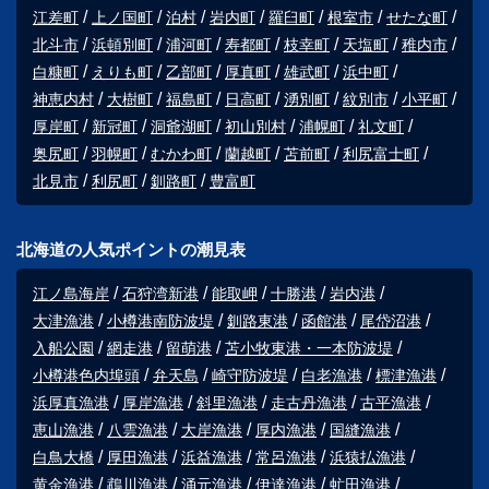
江差町
上ノ国町
泊村
岩内町
羅臼町
根室市
せたな町
北斗市
浜頓別町
浦河町
寿都町
枝幸町
天塩町
稚内市
白糠町
えりも町
乙部町
厚真町
雄武町
浜中町
神恵内村
大樹町
福島町
日高町
湧別町
紋別市
小平町
厚岸町
新冠町
洞爺湖町
初山別村
浦幌町
礼文町
奥尻町
羽幌町
むかわ町
蘭越町
苫前町
利尻富士町
北見市
利尻町
釧路町
豊富町
北海道の人気ポイントの潮見表
江ノ島海岸
石狩湾新港
能取岬
十勝港
岩内港
大津漁港
小樽港南防波堤
釧路東港
函館港
尾岱沼港
入船公園
網走港
留萌港
苫小牧東港・一本防波堤
小樽港色内埠頭
弁天島
崎守防波堤
白老漁港
標津漁港
浜厚真漁港
厚岸漁港
斜里漁港
走古丹漁港
古平漁港
恵山漁港
八雲漁港
大岸漁港
厚内漁港
国縫漁港
白鳥大橋
厚田漁港
浜益漁港
常呂漁港
浜猿払漁港
黄金漁港
鵡川漁港
涌元漁港
伊達漁港
虻田漁港