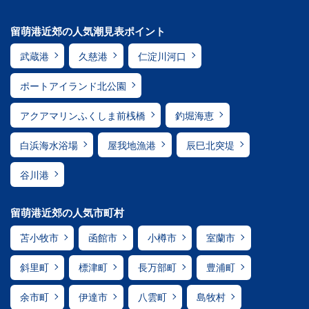
留萌港近郊の人気潮見表ポイント
武蔵港
久慈港
仁淀川河口
ポートアイランド北公園
アクアマリンふくしま前桟橋
釣堀海恵
白浜海水浴場
屋我地漁港
辰巳北突堤
谷川港
留萌港近郊の人気市町村
苫小牧市
函館市
小樽市
室蘭市
斜里町
標津町
長万部町
豊浦町
余市町
伊達市
八雲町
島牧村