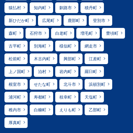
猿払村
知内町
釧路市
積丹町
新ひだか町
広尾町
鹿部町
登別市
森町
石狩市
白老町
増毛町
豊頃町
古平町
別海町
様似町
網走市
松前町
木古内町
興部町
江差町
上ノ国町
泊村
岩内町
羅臼町
根室市
せたな町
北斗市
浜頓別町
浦河町
寿都町
枝幸町
天塩町
稚内市
白糠町
えりも町
乙部町
厚真町