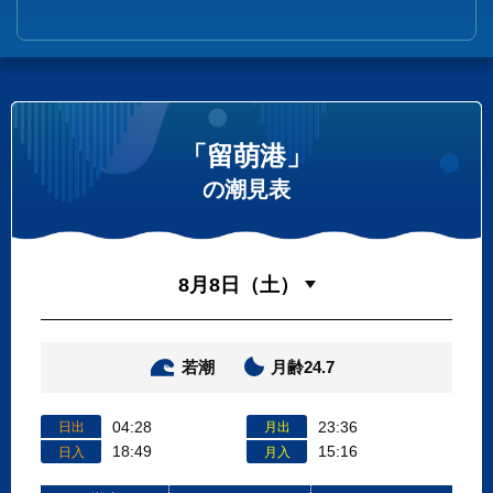
「留萌港」
の潮見表
若潮
月齢24.7
04:28
23:36
日出
月出
18:49
15:16
日入
月入