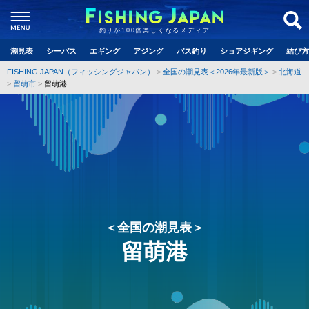
釣りが100倍楽しくなるメディア
潮見表
シーバス
エギング
アジング
バス釣り
ショアジギング
結び方
FISHING JAPAN（フィッシングジャパン）
全国の潮見表＜2026年最新版＞
北海道
留萌市
留萌港
＜全国の潮見表＞
留萌港