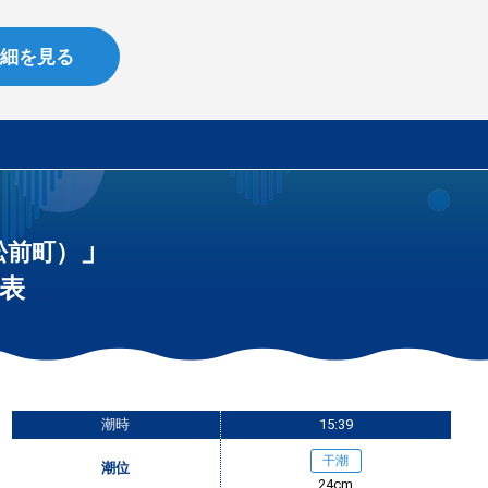
細を見る
」
松前町）
表
潮時
15:39
干潮
潮位
24cm