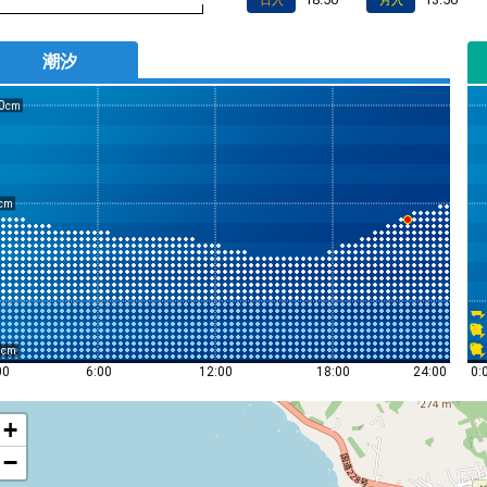
日入
月入
潮汐
0
0
0:
00
6:00
12:00
18:00
24:00
+
−