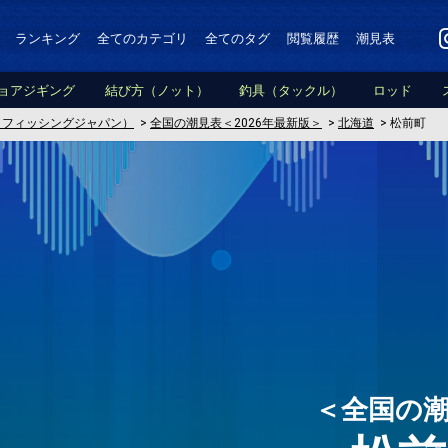
ランキング
全てのカテゴリ
全てのタグ
閲覧履歴
潮見表
ョアジギング
結び方（ノット）
釣具（タックル）
ロッド
PAN（フィッシングジャパン）
>
全国の潮見表＜2026年最新版＞
>
北海道
>
松前町
＜全国の