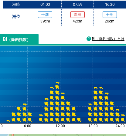
潮時
01:00
07:59
16:20
干潮
満潮
干潮
潮位
39cm
42cm
20cm
BI
BI（爆釣指数）とは
（爆釣指数）
00
6:00
12:00
18:00
24:00