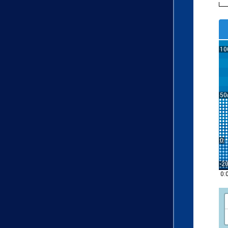
10
50
0
-2
0: