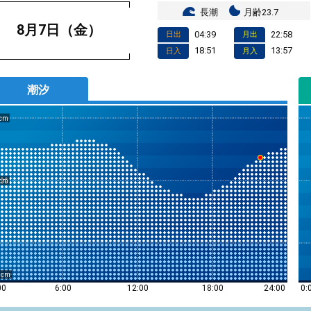
長潮
月齢23.7
8月7日（金）
04:39
22:58
日出
月出
18:51
13:57
日入
月入
潮汐
0
0:
00
6:00
12:00
18:00
24:00