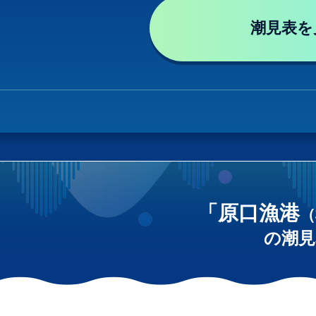
潮見表を
「原口漁港
（
の潮見