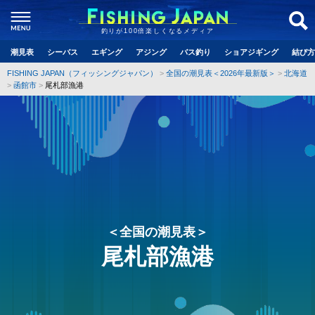
釣りが100倍楽しくなるメディア
潮見表
シーバス
エギング
アジング
バス釣り
ショアジギング
結び方
FISHING JAPAN（フィッシングジャパン）
全国の潮見表＜2026年最新版＞
北海道
函館市
尾札部漁港
＜全国の潮見表＞
尾札部漁港