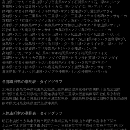
富山県×アオリイカ
富山県×ブリ
富山県×マダイ
石川県×ブリ
石川県×キジハタ
石川県×マダイ
福井県×ケンサキイカ
福井県×マダイ
福井県×アオリイカ
静岡県×マダイ
静岡県×イサキ
静岡県×マアジ
愛知県×ブリ
愛知県×マダイ
愛知県×タチウオ
三重県×ブリ
三重県×マダイ
三重県×ヒラメ
京都府×ケンサキイカ
京都府×ブリ
京都府×マダイ
大阪府×マダイ
大阪府×サワラ
大阪府×ブリ
兵庫県×ブリ
兵庫県×マダイ
兵庫県×マダコ
和歌山県×マダイ
和歌山県×マアジ
和歌山県×ブリ
鳥取県×ケンサキイカ
鳥取県×マアジ
鳥取県×スルメイカ
岡山県×スズキ
岡山県×マダイ
岡山県×ヒラメ
広島県×マダイ
広島県×キジハタ
広島県×サワラ
山口県×マダイ
山口県×ケンサキイカ
山口県×キジハタ
徳島県×ブリ
徳島県×マアジ
徳島県×チダイ
香川県×マダイ
香川県×アオリイカ
香川県×マゴチ
愛媛県×マダイ
愛媛県×ブリ
愛媛県×キジハタ
高知県×カンパチ
高知県×アカアマダイ
高知県×イサキ
福岡県×マダイ
福岡県×ヤリイカ
福岡県×ケンサキイカ
佐賀県×マダイ
佐賀県×ヒラマサ
佐賀県×アカアマダイ
長崎県×マダイ
長崎県×キジハタ
長崎県×オオモンハタ
熊本県×マダイ
熊本県×ヒラメ
熊本県×メバル
鹿児島県×マダイ
鹿児島県×ケンサキイカ
鹿児島県×アオハタ
沖縄県×スジアラ
沖縄県×キハダ
沖縄県×バラハタ
各都道府県の潮見表・タイドグラフ
北海道
青森県
岩手県
秋田県
宮城県
山形県
福島県
東京都
神奈川県
千葉県
茨城県
新潟県
富山県
石川県
福井県
愛知県
静岡県
三重県
大阪府
兵庫県
和歌山県
京都府
広島県
岡山県
山口県
鳥取県
島根県
高知県
香川県
徳島県
愛媛県
福岡県
佐賀県
長崎県
熊本県
大分県
宮崎県
鹿児島県
沖縄県
人気市町村の潮見表・タイドグラフ
明石市
浜松市
糸島市
長崎市
周防大島町
広島市
和歌山市
鳴門市
富津市
下関市
北九州市
木更津市
姫路市
淡路市
九十九里町
石巻市
平戸市
横浜市
神戸市
江戸川区