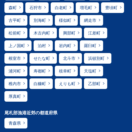
森町
石狩市
白老町
増毛町
豊頃町
古平町
別海町
様似町
網走市
松前町
木古内町
興部町
江差町
上ノ国町
泊村
岩内町
羅臼町
根室市
せたな町
北斗市
浜頓別町
浦河町
寿都町
枝幸町
天塩町
稚内市
白糠町
えりも町
乙部町
厚真町
尾札部漁港近郊の都道府県
青森県