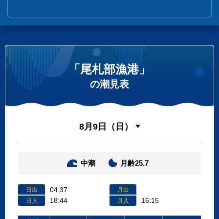
「尾札部漁港」
の潮見表
中潮
月齢25.7
04:37
日出
月出
18:44
16:15
日入
月入