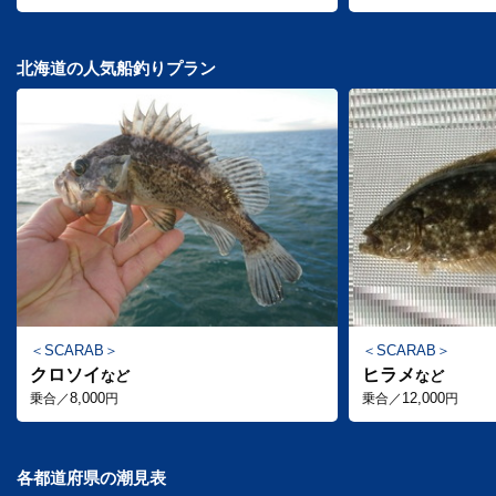
北海道の人気船釣りプラン
SCARAB
SCARAB
クロソイ
ヒラメ
など
など
8,000
12,000
乗合／
円
乗合／
円
各都道府県の潮見表