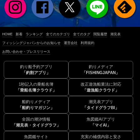
HOME
新着
ランキング
全てのカテゴリ
全てのタグ
閲覧履歴
潮見表
フィッシングジャパンからのお知らせ
運営会社
利用規約
お問い合わせ・プレスリリース
釣り船予約アプリ
釣りメディア
「釣割アプリ」
「FISHINGJAPAN」
1秒記入の乗船名簿
改正遊漁船業法に対応
「乗船名簿クラウド」
「遊漁船クラウド」
船釣りメディア
潮見表アプリ
「船釣りマガジン」
「タイドグラフBI」
全国の潮汐情報
魚図鑑AIアプリ
「潮見表・タイドグラフ」
「マイAI」
魚図鑑サイト
充実の補償内容と安さ