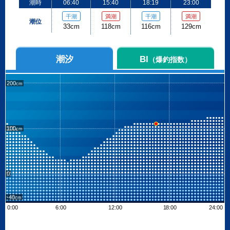
潮時
06:40
15:40
18:19
23:00
干潮
満潮
干潮
満潮
潮位
33cm
118cm
116cm
129cm
潮汐
BI
（爆釣指数）
200
100
0
-40
0:00
6:00
12:00
18:00
24:00
Leaflet
| ©
OpenStreetMap contributors