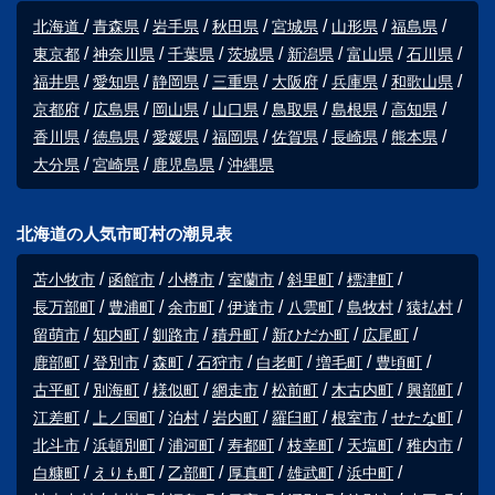
北海道
青森県
岩手県
秋田県
宮城県
山形県
福島県
東京都
神奈川県
千葉県
茨城県
新潟県
富山県
石川県
福井県
愛知県
静岡県
三重県
大阪府
兵庫県
和歌山県
京都府
広島県
岡山県
山口県
鳥取県
島根県
高知県
香川県
徳島県
愛媛県
福岡県
佐賀県
長崎県
熊本県
大分県
宮崎県
鹿児島県
沖縄県
北海道の人気市町村の潮見表
苫小牧市
函館市
小樽市
室蘭市
斜里町
標津町
長万部町
豊浦町
余市町
伊達市
八雲町
島牧村
猿払村
留萌市
知内町
釧路市
積丹町
新ひだか町
広尾町
鹿部町
登別市
森町
石狩市
白老町
増毛町
豊頃町
古平町
別海町
様似町
網走市
松前町
木古内町
興部町
江差町
上ノ国町
泊村
岩内町
羅臼町
根室市
せたな町
北斗市
浜頓別町
浦河町
寿都町
枝幸町
天塩町
稚内市
白糠町
えりも町
乙部町
厚真町
雄武町
浜中町