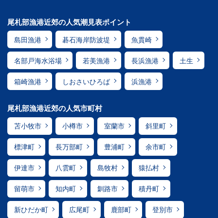
尾札部漁港近郊の人気潮見表ポイント
島田漁港
碁石海岸防波堤
魚貫崎
名部戸海水浴場
若美漁港
長浜漁港
土生
箱崎漁港
しおさいひろば
浜漁港
尾札部漁港近郊の人気市町村
苫小牧市
小樽市
室蘭市
斜里町
標津町
長万部町
豊浦町
余市町
伊達市
八雲町
島牧村
猿払村
留萌市
知内町
釧路市
積丹町
新ひだか町
広尾町
鹿部町
登別市