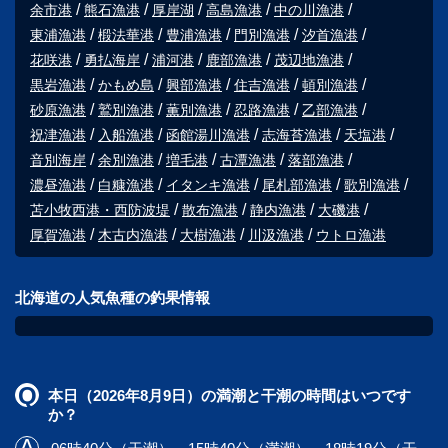
余市港
熊石漁港
厚岸湖
高島漁港
中の川漁港
東浦漁港
椴法華港
豊浦漁港
門別漁港
汐首漁港
花咲港
勇払海岸
浦河港
鹿部漁港
茂辺地漁港
黒岩漁港
かもめ島
興部漁港
住吉漁港
頓別漁港
砂原漁港
鷲別漁港
薫別漁港
忍路漁港
乙部漁港
祝津漁港
入船漁港
函館湯川漁港
志海苔漁港
天塩港
音別海岸
余別漁港
増毛港
古潭漁港
落部漁港
濃昼漁港
白糠漁港
イタンキ漁港
尾札部漁港
歌別漁港
苫小牧西港・西防波堤
散布漁港
静内漁港
大磯港
厚賀漁港
木古内漁港
大樹漁港
川汲漁港
ウトロ漁港
北海道の人気魚種の釣果情報
本日（2026年8月9日）の満潮と干潮の時間はいつです
か？