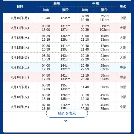
+
満潮
干潮
日時
潮名
−
時刻
潮位
時刻
潮位
07:39
25cm
8月10日(月)
15:40
123cm
中潮
19:49
111cm
00:30
131cm
08:29
19cm
8月11日(火)
大潮
16:00
127cm
20:39
103cm
01:39
136cm
09:00
16cm
8月12日(水)
大潮
16:19
129cm
21:10
93cm
02:30
141cm
09:40
17cm
8月13日(木)
大潮
16:39
130cm
21:40
83cm
03:20
143cm
10:19
21cm
8月14日(金)
大潮
16:59
131cm
22:20
72cm
04:00
144cm
10:49
28cm
8月15日(土)
中潮
17:19
132cm
22:59
63cm
04:50
141cm
11:19
38cm
8月16日(日)
中潮
17:39
133cm
23:30
55cm
05:30
135cm
8月17日(月)
11:40
50cm
中潮
17:59
134cm
06:20
126cm
00:10
49cm
8月18日(火)
中潮
18:19
135cm
12:10
62cm
07:10
116cm
00:59
46cm
8月19日(水)
小潮
18:39
135cm
12:30
75cm
続きを表示