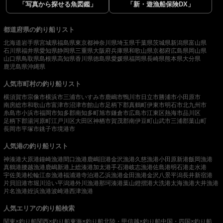
「写真から探せる魚図鑑」
「新・遊漁船保険DX」
都道府県の釣り船リスト
北海道
岩手県
宮城県
福島県
東京都
神奈川県
埼玉県
千葉県
茨城県
新潟県
富山県
石川県
福井県
愛知県
静岡県
三重県
大阪府
兵庫県
和歌山県
京都府
広島県
岡山県
山口県
鳥取県
島根県
高知県
香川県
徳島県
愛媛県
福岡県
長崎県
熊本県
大分県
鹿児島県
沖縄県
人気市町村の釣り船リスト
横須賀市
宗像市
横浜市
三浦市
いすみ市
鹿嶋市
鴨川市
日立市
勝浦市
小田原市
南房総市
和歌山市
富津市
沼津市
館山市
足柄下郡真鶴町
伊東市
明石市
北九州市
糸島市
小浜市
福岡市
知多郡南知多町
旭市
鎌倉市
広島市
江東区
熱海市
品川区
足柄下郡湯河原町
江戸川区
大田区
神栖市
賀茂郡南伊豆町
山武市
三浦郡葉山町
長岡市
平塚市
銚子市
境港市
人気港の釣り船リスト
神湊港
大原港
鐘崎漁港
間口漁港
鹿嶋旧港
金沢漁港
久慈漁港
小田原新港
飯岡漁港
真鶴港
腰越漁港
鹿嶋新港
上総湊港
加太港
手石港
岐志漁港
佐島港
明石港
走水港
宇佐美港
松輪江奈漁港
福浦港
寺泊港
乙浜漁港
金田漁港
金沢八景平潟
長井新宿港
片貝旧港
市堀川沿い
平潟港
外川漁港
那珂湊港
葉山鐙摺港
大洗港
太海漁港
大井漁港
片名漁港
姪浜漁港
波崎港
西津漁港
人気エリアの釣り船検索
関東×釣り船
関西×釣り船
東海×釣り船
北陸・甲信越×釣り船
中国・四国×釣り船