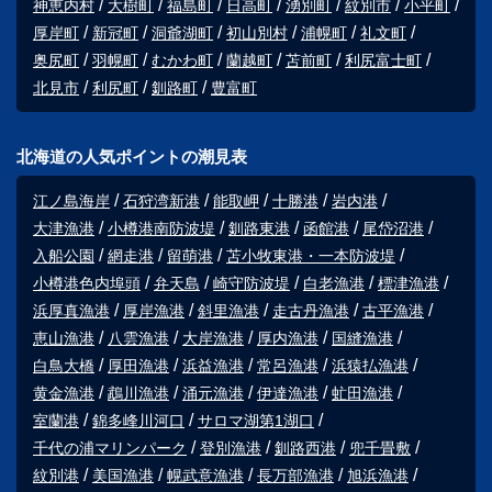
神恵内村
大樹町
福島町
日高町
湧別町
紋別市
小平町
厚岸町
新冠町
洞爺湖町
初山別村
浦幌町
礼文町
奥尻町
羽幌町
むかわ町
蘭越町
苫前町
利尻富士町
北見市
利尻町
釧路町
豊富町
北海道の人気ポイントの潮見表
江ノ島海岸
石狩湾新港
能取岬
十勝港
岩内港
大津漁港
小樽港南防波堤
釧路東港
函館港
尾岱沼港
入船公園
網走港
留萌港
苫小牧東港・一本防波堤
小樽港色内埠頭
弁天島
崎守防波堤
白老漁港
標津漁港
浜厚真漁港
厚岸漁港
斜里漁港
走古丹漁港
古平漁港
恵山漁港
八雲漁港
大岸漁港
厚内漁港
国縫漁港
白鳥大橋
厚田漁港
浜益漁港
常呂漁港
浜猿払漁港
黄金漁港
鵡川漁港
涌元漁港
伊達漁港
虻田漁港
室蘭港
錦多峰川河口
サロマ湖第1湖口
千代の浦マリンパーク
登別漁港
釧路西港
兜千畳敷
紋別港
美国漁港
幌武意漁港
長万部漁港
旭浜漁港