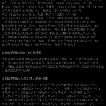
九州・沖縄×釣り船
北海道・東北×釣り船
三浦半島（神奈川県）×釣り船
相模湾（神奈川県）×釣り船
外房（千葉県）×釣り船
東京湾（神奈川県）×釣り船
駿河湾・遠州灘（静岡県）×釣り船
伊豆半島（静岡県）×釣り船
南房（千葉県）×釣り船
九十九里・銚子（千葉県）×釣り船
内房（千葉県）×釣り船
東京湾奥（千葉県）×釣り船
神奈川県×釣り船
千葉県×釣り船
静岡県×釣り船
福岡県×釣り船
茨城県×釣り船
東京都×釣り船
和歌山県×釣り船
福井県×釣り船
兵庫県×釣り船
愛知県×釣り船
広島県×釣り船
新潟県×釣り船
大阪府×釣り船
沖縄県×釣り船
京都府×釣り船
宮城県×釣り船
三重県×釣り船
鳥取県×釣り船
北海道 ×釣り船
山口県×釣り船
埼玉県×釣り船
岡山県×釣り船
愛媛県×釣り船
高知県×釣り船
熊本県×釣り船
徳島県×釣り船
鹿児島県×釣り船
長崎県×釣り船
富山県×釣り船
岩手県×釣り船
福島県×釣り船
島根県×釣り船
香川県×釣り船
大分県×釣り船
石川県×釣り船
各都道府県の船釣り釣果情報
北海道
岩手県
宮城県
山形県
福島県
東京都
神奈川県
埼玉県
千葉県
茨城県
新潟県
富山県
石川県
福井県
愛知県
静岡県
三重県
大阪府
兵庫県
和歌山県
京都府
広島県
岡山県
山口県
鳥取県
島根県
高知県
香川県
徳島県
愛媛県
福岡県
佐賀県
長崎県
熊本県
大分県
鹿児島県
沖縄県
各都道府県の人気魚種の釣果情報
岩手県×マダラ
岩手県×スルメイカ
岩手県×ブリ
宮城県×ヒラメ
宮城県×マアジ
宮城県×アイナメ
山形県×マアジ
山形県×マダイ
山形県×キジハタ
福島県×マダイ
福島県×ヒラメ
福島県×チダイ
茨城県×マダイ
茨城県×ブリ
茨城県×ヒラメ
埼玉県×サワラ
埼玉県×タチウオ
埼玉県×ホウボウ
千葉県×マダイ
千葉県×ヒラメ
千葉県×イサキ
東京都×マアジ
東京都×タチウオ
東京都×シロギス
神奈川県×マアジ
神奈川県×マダイ
神奈川県×ブリ
新潟県×マダイ
新潟県×ブリ
新潟県×マアジ