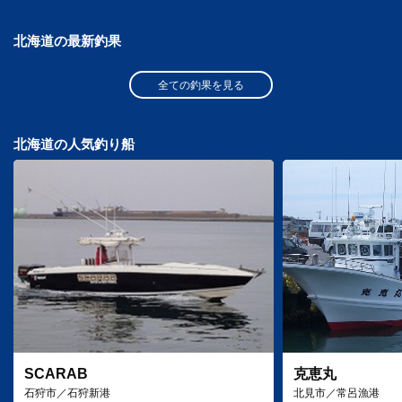
北海道の最新釣果
全ての釣果を見る
北海道の人気釣り船
SCARAB
克恵丸
石狩市／石狩新港
北見市／常呂漁港