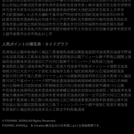
名古屋市
呉市
延岡市
志摩市
館山市
平塚市
小豆島町
四日市市
江田島市
常滑市
沼津市
松山市
福山市
横須賀市
唐津市
津市
長島町
佐世保市
茅ヶ崎市
浦安市
宮古島市
伊勢市
伊万里市
天草市
今治市
南知多町
勝浦市
南伊勢町
大洗町
浜田市
五島市
上天草市
芦北町
愛南町
いわき市
大磯町
千葉市
長門市
焼津市
亘理町
境港市
田原市
臼杵市
鈴鹿市
西尾市
恩納村
仙台市
銚子市
八戸市
芦屋町
光市
舞鶴市
行橋市
碧南市
高松市
西海市
葉山町
徳之島町
気仙沼市
市川市
桑名市
廿日市市
福岡市
赤穂市
屋久島町
苫小牧市
玉名市
糸魚川市
川崎市
尾鷲市
柳井市
宇土市
加古川市
宗像市
諫早市
西宮市
上越市
倉敷市
出水市
南あわじ市
人気ポイントの潮見表・タイドグラフ
若洲海浜公園
本牧海釣り施設
三番瀬
鹿島港
横浜
舞阪漁港
那珂湊港
豊浜漁港
宇野港
小名浜港
貝塚人工島
加太漁港
大津港
葛西海浜公園
アジュール舞子
野島公園
閖上港
福田港
須磨海岸
清水港
旧江戸川河口
新舞子マリンパーク
相馬港
三池港
東扇島西公園
三浦海岸
南芦屋浜
二見港
片貝漁港
平和島ボートレース場
野北漁港
相模川河口
大洗マリーナ
若松
大蔵海岸
玉島Ｅ地区
碧南海釣り広場
波崎新漁港
木曽川河口
呼子港
八景島マリーナ
ふれーゆ裏
飯岡漁港
羽田
日立港
大黒海づり施設
豊川河口
千葉ポートパーク
関門橋
名護漁港
御前崎港
師崎港
阿武隈川河口
天神崎
海の公園
検見川堤防
筑後川昇開橋
室見川河口
敦賀新港
横須賀
平磯海づり公園
牛窓港
垂水漁港
明石港
本渡港
鳥取港
東幡豆漁港
佐伯港
仙台漁港
田ノ浦漁港
津名港
豊橋
大磯港
神戸空港親水護岸
木更津港
新宮漁港
武庫川一文字
吉野川河口
三角西港
洲本港
千葉港
城ヶ島公園
小島漁港
吹上浜
三崎漁港
妻鹿漁港
熊本新港
館山港
牛深
宇品波止場公園
志賀島漁港
大三島フィッシングパーク
網干港
新仁尾港
片瀬漁港
市原海釣り施設
姪浜漁港
本荘人工島
古宇利島
亀浦港
© FISHING JAPAN All Rights Reserved.
FISHING JAPANは、B.Creation株式会社の日本国における登録商標です。