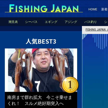
HOME
新着
潮見表
シーバス
エギング
アジング
バス釣り
シ
FISHING JA
人気BEST3
南房まで群れ拡大 今こそ乗せま
くれ！ スルメ絶好期突入へ