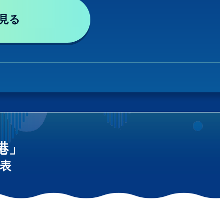
見る
港」
表