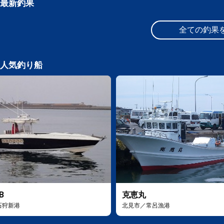
最新釣果
全ての釣果
人気釣り船
B
克恵丸
石狩新港
北見市／常呂漁港