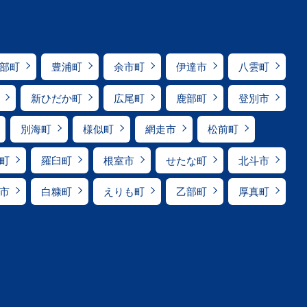
部町
豊浦町
余市町
伊達市
八雲町
新ひだか町
広尾町
鹿部町
登別市
別海町
様似町
網走市
松前町
町
羅臼町
根室市
せたな町
北斗市
市
白糠町
えりも町
乙部町
厚真町