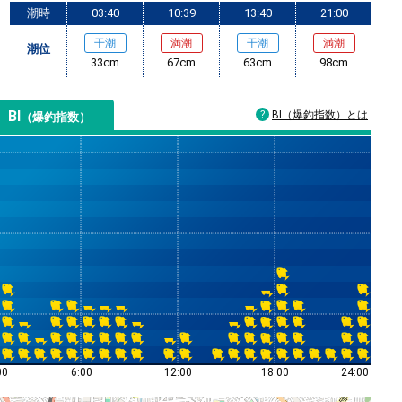
潮時
03:40
10:39
13:40
21:00
干潮
満潮
干潮
満潮
潮位
33cm
67cm
63cm
98cm
BI
BI（爆釣指数）とは
（爆釣指数）
00
6:00
12:00
18:00
24:00