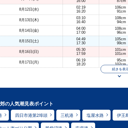
16:00
87cm
02:19
106cm
8月12日(水)
16:20
91cm
03:10
108cm
8月13日(木)
16:40
94cm
04:00
108cm
8月14日(金)
17:00
96cm
04:49
105cm
8月15日(土)
17:30
99cm
05:30
101cm
8月16日(日)
17:59
101cm
06:19
95cm
8月17日(月)
18:20
102cm
続きを表
郊の人気潮見表ポイント
港
四日市港第2埠頭
三机港
塩屋水路
伊王