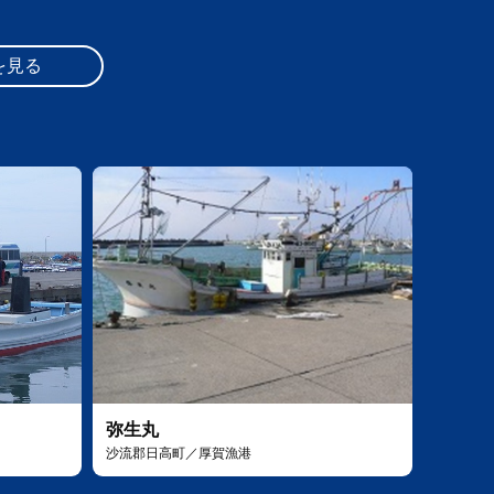
を見る
弥生丸
沙流郡日高町／厚賀漁港