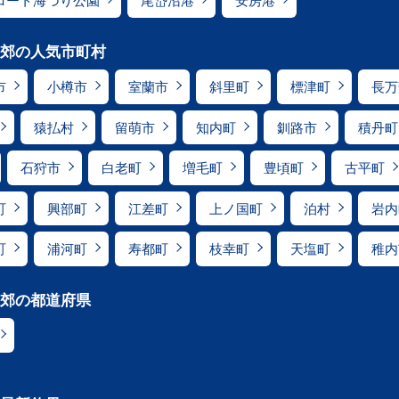
ロート海づり公園
尾岱沼港
安房港
郊の人気市町村
市
小樽市
室蘭市
斜里町
標津町
長万
猿払村
留萌市
知内町
釧路市
積丹町
石狩市
白老町
増毛町
豊頃町
古平町
町
興部町
江差町
上ノ国町
泊村
岩内
町
浦河町
寿都町
枝幸町
天塩町
稚内
郊の都道府県