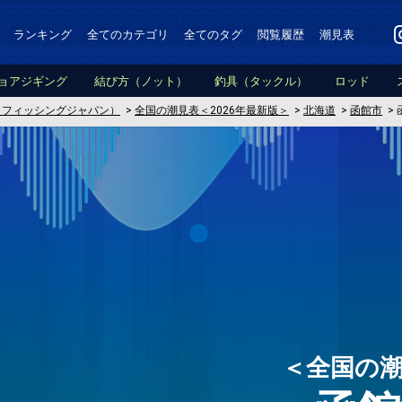
ランキング
全てのカテゴリ
全てのタグ
閲覧履歴
潮見表
ョアジギング
結び方（ノット）
釣具（タックル）
ロッド
PAN（フィッシングジャパン）
>
全国の潮見表＜2026年最新版＞
>
北海道
>
函館市
>
＜全国の