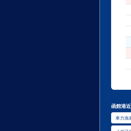
函館港近
車力漁