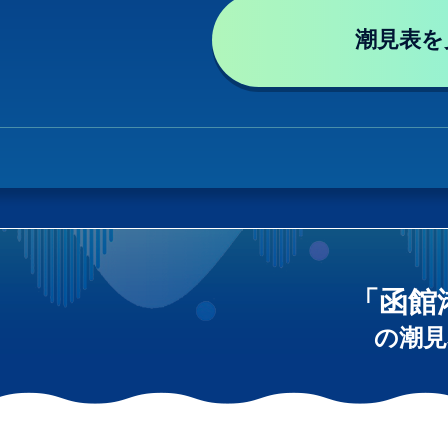
潮見表を
「函館
の潮見