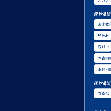
メガフ
函館港近
苫小牧
島牧村
森町
木古内
浜頓別
函館港近
青森県