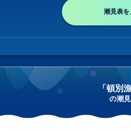
潮見表を
「頓別
の潮見