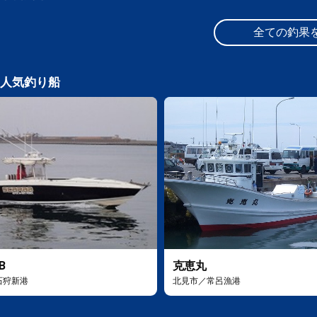
全ての釣果
人気釣り船
B
克恵丸
石狩新港
北見市／常呂漁港