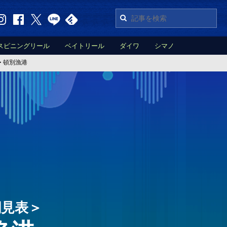
スピニングリール
ベイトリール
ダイワ
シマノ
>
頓別漁港
潮見表＞