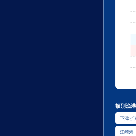
頓別漁港
下津ピ
江崎港