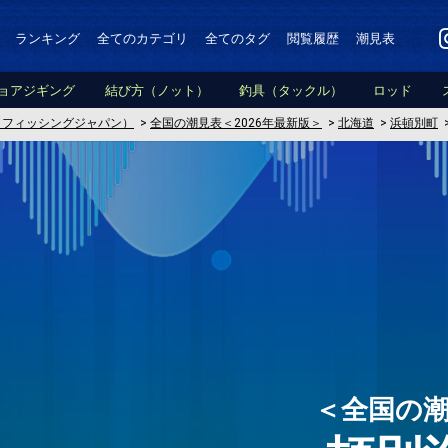
ランキング
全てのカテゴリ
全てのタグ
閲覧履歴
潮見表
ョアジギング
結び方（ノット）
釣具（タックル）
ロッド
PAN（フィッシングジャパン）
>
全国の潮見表＜2026年最新版＞
>
北海道
>
浜頓別町
＜全国の