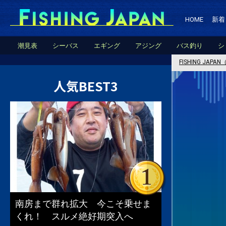
HOME
新着
潮見表
シーバス
エギング
アジング
バス釣り
シ
FISHING JA
人気BEST3
南房まで群れ拡大 今こそ乗せま
くれ！ スルメ絶好期突入へ