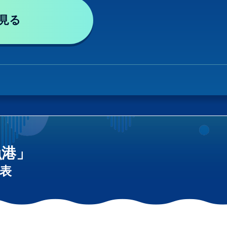
見る
漁港」
表