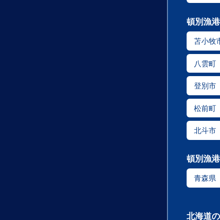
頓別漁港
苫小牧
八雲町
登別市
松前町
北斗市
頓別漁港
青森県
北海道の