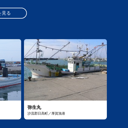
を見る
弥生丸
沙流郡日高町／厚賀漁港