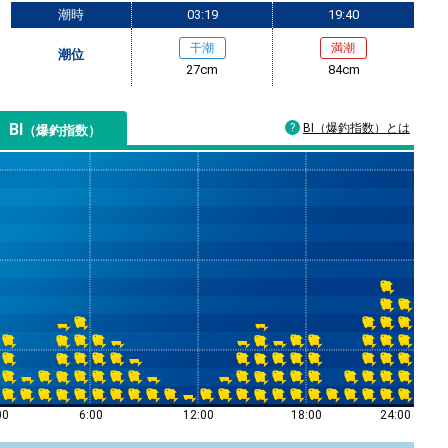
潮時
03:19
19:40
干潮
満潮
潮位
27cm
84cm
BI
BI（爆釣指数）とは
（爆釣指数）
00
6:00
12:00
18:00
24:00