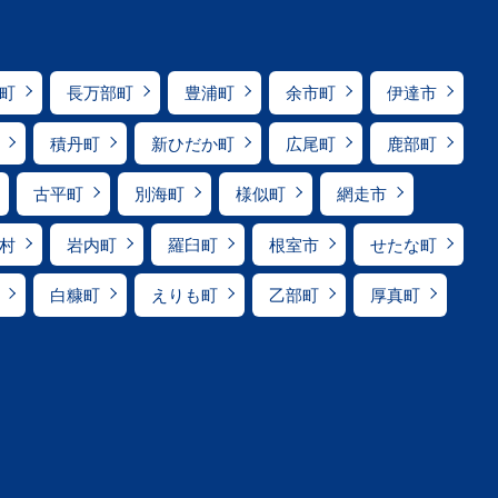
町
長万部町
豊浦町
余市町
伊達市
積丹町
新ひだか町
広尾町
鹿部町
古平町
別海町
様似町
網走市
村
岩内町
羅臼町
根室市
せたな町
白糠町
えりも町
乙部町
厚真町