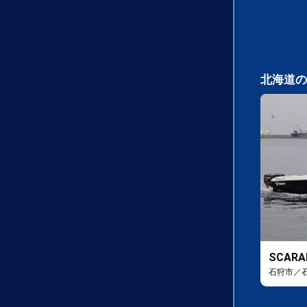
北海道の
SCARA
石狩市／