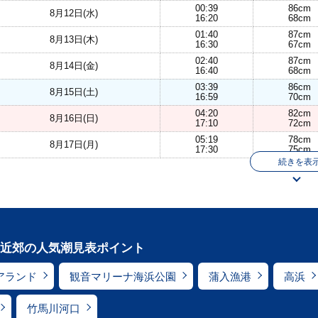
00:39
86cm
8月12日(水)
16:20
68cm
01:40
87cm
8月13日(木)
16:30
67cm
02:40
87cm
8月14日(金)
16:40
68cm
03:39
86cm
8月15日(土)
16:59
70cm
04:20
82cm
8月16日(日)
17:10
72cm
05:19
78cm
8月17日(月)
17:30
75cm
続きを表
近郊の人気潮見表ポイント
アランド
観音マリーナ海浜公園
蒲入漁港
高浜
竹馬川河口