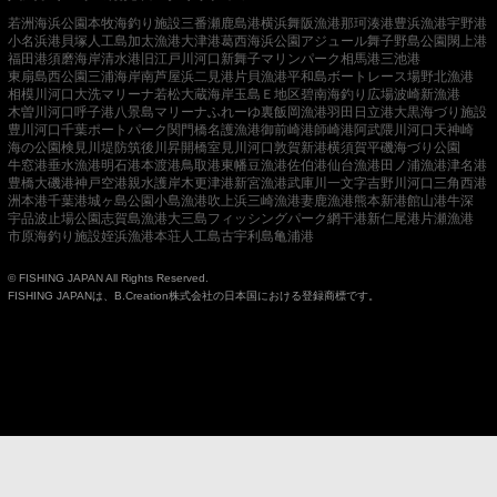
若洲海浜公園
本牧海釣り施設
三番瀬
鹿島港
横浜
舞阪漁港
那珂湊港
豊浜漁港
宇野港
小名浜港
貝塚人工島
加太漁港
大津港
葛西海浜公園
アジュール舞子
野島公園
閖上港
福田港
須磨海岸
清水港
旧江戸川河口
新舞子マリンパーク
相馬港
三池港
東扇島西公園
三浦海岸
南芦屋浜
二見港
片貝漁港
平和島ボートレース場
野北漁港
相模川河口
大洗マリーナ
若松
大蔵海岸
玉島Ｅ地区
碧南海釣り広場
波崎新漁港
木曽川河口
呼子港
八景島マリーナ
ふれーゆ裏
飯岡漁港
羽田
日立港
大黒海づり施設
豊川河口
千葉ポートパーク
関門橋
名護漁港
御前崎港
師崎港
阿武隈川河口
天神崎
海の公園
検見川堤防
筑後川昇開橋
室見川河口
敦賀新港
横須賀
平磯海づり公園
牛窓港
垂水漁港
明石港
本渡港
鳥取港
東幡豆漁港
佐伯港
仙台漁港
田ノ浦漁港
津名港
豊橋
大磯港
神戸空港親水護岸
木更津港
新宮漁港
武庫川一文字
吉野川河口
三角西港
洲本港
千葉港
城ヶ島公園
小島漁港
吹上浜
三崎漁港
妻鹿漁港
熊本新港
館山港
牛深
宇品波止場公園
志賀島漁港
大三島フィッシングパーク
網干港
新仁尾港
片瀬漁港
市原海釣り施設
姪浜漁港
本荘人工島
古宇利島
亀浦港
© FISHING JAPAN All Rights Reserved.
FISHING JAPANは、B.Creation株式会社の日本国における登録商標です。