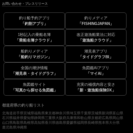
お問い合わせ・プレスリリース
釣り船予約アプリ
釣りメディア
「釣割アプリ」
「FISHINGJAPAN」
1秒記入の乗船名簿
改正遊漁船業法に対応
「乗船名簿クラウド」
「遊漁船クラウド」
船釣りメディア
潮見表アプリ
「船釣りマガジン」
「タイドグラフBI」
全国の潮汐情報
魚図鑑AIアプリ
「潮見表・タイドグラフ」
「マイAI」
魚図鑑サイト
充実の補償内容と安さ
「写真から探せる魚図鑑」
「新・遊漁船保険DX」
都道府県の釣り船リスト
北海道
岩手県
宮城県
福島県
東京都
神奈川県
埼玉県
千葉県
茨城県
新潟県
富山県
石川県
福井県
愛知県
静岡県
三重県
大阪府
兵庫県
和歌山県
京都府
広島県
岡山県
山口県
鳥取県
島根県
高知県
香川県
徳島県
愛媛県
福岡県
長崎県
熊本県
大分県
鹿児島県
沖縄県