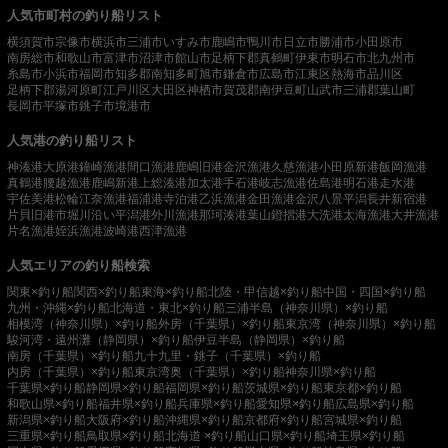
人気市町村の釣り船リスト
横須賀市
宗像市
横浜市
三浦市
いすみ市
鹿嶋市
鴨川市
日立市
勝浦市
小田原市
南房総市
和歌山市
富津市
沼津市
館山市
足柄下郡真鶴町
伊東市
明石市
北九州市
糸島市
小浜市
福岡市
知多郡南知多町
旭市
鎌倉市
広島市
江東区
熱海市
品川区
足柄下郡湯河原町
江戸川区
大田区
神栖市
賀茂郡南伊豆町
山武市
三浦郡葉山町
長岡市
平塚市
銚子市
境港市
人気港の釣り船リスト
神湊港
大原港
鐘崎漁港
間口漁港
鹿嶋旧港
金沢漁港
久慈漁港
小田原新港
飯岡漁港
真鶴港
腰越漁港
鹿嶋新港
上総湊港
加太港
手石港
岐志漁港
佐島港
明石港
走水港
宇佐美港
松輪江奈漁港
福浦港
寺泊港
乙浜漁港
金田漁港
金沢八景平潟
長井新宿港
片貝旧港
市堀川沿い
平潟港
外川漁港
那珂湊港
葉山鐙摺港
大洗港
太海漁港
大井漁港
片名漁港
姪浜漁港
波崎港
西津漁港
人気エリアの釣り船検索
関東×釣り船
関西×釣り船
東海×釣り船
北陸・甲信越×釣り船
中国・四国×釣り船
九州・沖縄×釣り船
北海道・東北×釣り船
三浦半島（神奈川県）×釣り船
相模湾（神奈川県）×釣り船
外房（千葉県）×釣り船
東京湾（神奈川県）×釣り船
駿河湾・遠州灘（静岡県）×釣り船
伊豆半島（静岡県）×釣り船
南房（千葉県）×釣り船
九十九里・銚子（千葉県）×釣り船
内房（千葉県）×釣り船
東京湾奥（千葉県）×釣り船
神奈川県×釣り船
千葉県×釣り船
静岡県×釣り船
福岡県×釣り船
茨城県×釣り船
東京都×釣り船
和歌山県×釣り船
福井県×釣り船
兵庫県×釣り船
愛知県×釣り船
広島県×釣り船
新潟県×釣り船
大阪府×釣り船
沖縄県×釣り船
京都府×釣り船
宮城県×釣り船
三重県×釣り船
鳥取県×釣り船
北海道 ×釣り船
山口県×釣り船
埼玉県×釣り船