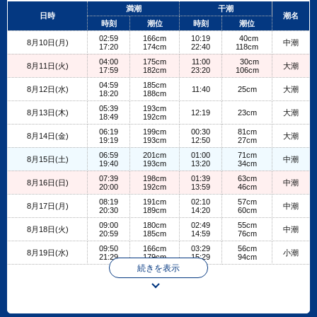
+
満潮
干潮
日時
潮名
−
時刻
潮位
時刻
潮位
02:59
166cm
10:19
40cm
8月10日(月)
中潮
17:20
174cm
22:40
118cm
04:00
175cm
11:00
30cm
8月11日(火)
大潮
17:59
182cm
23:20
106cm
04:59
185cm
8月12日(水)
11:40
25cm
大潮
18:20
188cm
05:39
193cm
8月13日(木)
12:19
23cm
大潮
18:49
192cm
06:19
199cm
00:30
81cm
8月14日(金)
大潮
19:19
193cm
12:50
27cm
06:59
201cm
01:00
71cm
8月15日(土)
中潮
19:40
193cm
13:20
34cm
07:39
198cm
01:39
63cm
8月16日(日)
中潮
20:00
192cm
13:59
46cm
08:19
191cm
02:10
57cm
8月17日(月)
中潮
20:30
189cm
14:20
60cm
09:00
180cm
02:49
55cm
8月18日(火)
中潮
20:59
185cm
14:59
76cm
09:50
166cm
03:29
56cm
8月19日(水)
小潮
21:29
179cm
15:29
94cm
続きを表示