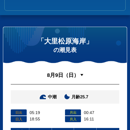
「大里松原海岸」
の潮見表
中潮
月齢25.7
05:19
00:47
日出
月出
18:55
16:11
日入
月入