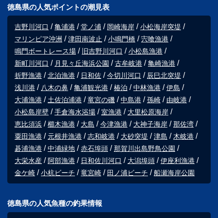
徳島県の人気ポイントの潮見表
吉野川河口
亀浦港
堂ノ浦
岡崎海岸
小松海岸突堤
マリンピア沖洲
津田南波止
小鳴門橋
宍喰漁港
鳴門ボートレース場
旧吉野川河口
小松島漁港
新町川河口
月見々丘海浜公園
古牟岐港
亀崎漁港
折野漁港
北泊漁港
日和佐
今切川河口
辰巳北突堤
浅川港
八木の鼻
亀浦観光港
椿泊
中林漁港
伊島
大浦漁港
土佐泊浦港
竜宮の磯
中島港
孫崎
由岐港
小松島岸壁
手倉海水浴場
室漁港
大里松原海岸
恵比須浜
櫛木漁港
大島
今津漁港
大神子海岸
那佐湾
粟田漁港
元根井漁港
志和岐港
大砂突堤
津島
木岐港
碁浦漁港
中浦緑地
赤石埠頭
那賀川出島野鳥公園
大栄水産
阿部漁港
日和佐川河口
大潟埠頭
伊座利漁港
金ケ崎
小杭ビーチ
竜宮崎
田ノ浦ビーチ
船瀬海岸公園
徳島県の人気魚種の釣果情報