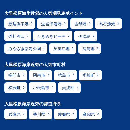
大里松原海岸近郊の人気潮見表ポイント
新居浜東港
波当津漁港
吉母港
為石漁港
砂川河口
ときめきビーチ
伊吹島
みやざき臨海公園
須美江港
浦河港
大里松原海岸近郊の人気市町村
鳴門市
阿南市
徳島市
牟岐町
松茂町
小松島市
美波町
大里松原海岸近郊の都道府県
兵庫県
香川県
愛媛県
高知県