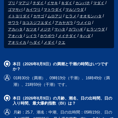
ブリ
マアジ
チダイ
イサキ
キダイ
カンパチ
マダイ
ゴマサバ
カイワリ
マトウダイ
マルソウダ
イトヨリダイ
カサゴ
ムロアジ
ヒラメ
オオモンハタ
サワラ
ヨコスジフエダイ
アカヤガラ
ウメイロ
アカハタ
カツオ
メジナ
マハタ
カワハギ
ヒラソウダ
アオハタ
シイラ
ホウボウ
メイチダイ
キハダ
アオリイカ
ヘダイ
メダイ
クエ
本日（2026年8月9日）の満潮と干潮の時間はいつです
か？
01時30分（満潮）、09時19分（干潮）、16時49分（満
潮）、21時59分（干潮）です。
本日（2026年8月9日）の月齢、潮名、日の出時間、日の
入り時間、最大爆釣指数（BI）は？
月齢：25.7、潮名：中潮、日の出時間：05時19分、日の