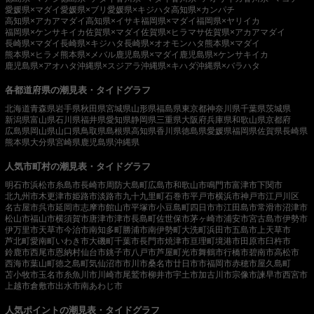
愛媛県×マダイ
愛媛県×ブリ
愛媛県×キジハタ
高知県×カンパチ
高知県×アカアマダイ
高知県×イサキ
福岡県×マダイ
福岡県×ヤリイカ
福岡県×ケンサキイカ
佐賀県×マダイ
佐賀県×ヒラマサ
佐賀県×アカアマダイ
長崎県×マダイ
長崎県×キジハタ
長崎県×オオモンハタ
熊本県×マダイ
熊本県×ヒラメ
熊本県×メバル
鹿児島県×マダイ
鹿児島県×ケンサキイカ
鹿児島県×アオハタ
沖縄県×スジアラ
沖縄県×キハダ
沖縄県×バラハタ
各都道府県の潮見表・タイドグラフ
北海道
青森県
岩手県
秋田県
宮城県
山形県
福島県
東京都
神奈川県
千葉県
茨城県
新潟県
富山県
石川県
福井県
愛知県
静岡県
三重県
大阪府
兵庫県
和歌山県
京都府
広島県
岡山県
山口県
鳥取県
島根県
高知県
香川県
徳島県
愛媛県
福岡県
佐賀県
長崎県
熊本県
大分県
宮崎県
鹿児島県
沖縄県
人気市町村の潮見表・タイドグラフ
明石市
浜松市
糸島市
長崎市
周防大島町
広島市
和歌山市
鳴門市
富津市
下関市
北九州市
木更津市
姫路市
淡路市
九十九里町
石巻市
平戸市
横浜市
神戸市
江戸川区
名古屋市
呉市
延岡市
志摩市
館山市
平塚市
小豆島町
四日市市
江田島市
常滑市
沼津市
松山市
福山市
横須賀市
唐津市
津市
長島町
佐世保市
茅ヶ崎市
浦安市
宮古島市
伊勢市
伊万里市
天草市
今治市
南知多町
勝浦市
南伊勢町
大洗町
浜田市
五島市
上天草市
芦北町
愛南町
いわき市
大磯町
千葉市
長門市
焼津市
亘理町
境港市
田原市
臼杵市
鈴鹿市
西尾市
恩納村
仙台市
銚子市
八戸市
芦屋町
光市
舞鶴市
行橋市
碧南市
高松市
西海市
葉山町
徳之島町
気仙沼市
市川市
桑名市
廿日市市
福岡市
赤穂市
屋久島町
苫小牧市
玉名市
糸魚川市
川崎市
尾鷲市
柳井市
宇土市
加古川市
宗像市
諫早市
西宮市
上越市
倉敷市
出水市
南あわじ市
人気ポイントの潮見表・タイドグラフ