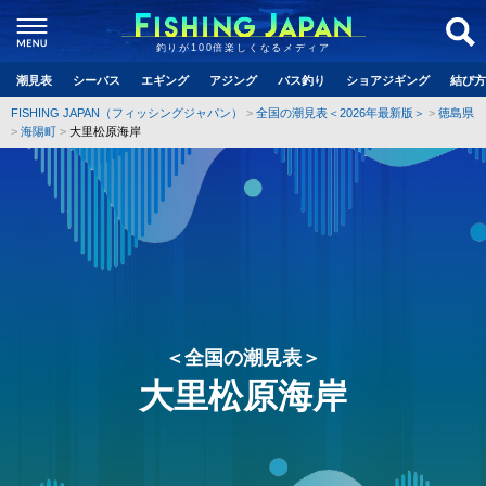
釣りが100倍楽しくなるメディア
潮見表
シーバス
エギング
アジング
バス釣り
ショアジギング
結び方
FISHING JAPAN（フィッシングジャパン）
全国の潮見表＜2026年最新版＞
徳島県
海陽町
大里松原海岸
＜全国の潮見表＞
大里松原海岸