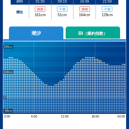
潮時
01:30
09:19
16:49
21:59
満潮
干潮
満潮
干潮
潮位
161cm
51cm
164cm
129cm
潮汐
BI
（爆釣指数）
200
100
0
-40
0:00
6:00
12:00
18:00
24:00
Leaflet
| ©
OpenStreetMap contributors