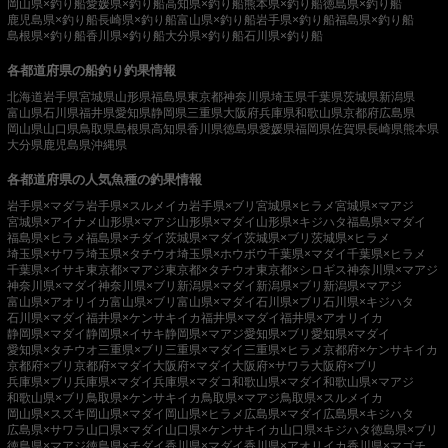
岡山県×釣り船
愛媛県×釣り船
高知県×釣り船
熊本県×釣り船
徳島県×釣り船
鹿児島県×釣り船
長崎県×釣り船
富山県×釣り船
岩手県×釣り船
福島県×釣り船
島根県×釣り船
香川県×釣り船
大分県×釣り船
石川県×釣り船
各都道府県の船釣り釣果情報
北海道
岩手県
宮城県
山形県
福島県
東京都
神奈川県
埼玉県
千葉県
茨城県
新潟県
富山県
石川県
福井県
愛知県
静岡県
三重県
大阪府
兵庫県
和歌山県
京都府
広島県
岡山県
山口県
鳥取県
島根県
高知県
香川県
徳島県
愛媛県
福岡県
佐賀県
長崎県
熊本県
大分県
鹿児島県
沖縄県
各都道府県の人気魚種の釣果情報
岩手県×マダラ
岩手県×スルメイカ
岩手県×ブリ
宮城県×ヒラメ
宮城県×マアジ
宮城県×アイナメ
山形県×マアジ
山形県×マダイ
山形県×キジハタ
福島県×マダイ
福島県×ヒラメ
福島県×チダイ
茨城県×マダイ
茨城県×ブリ
茨城県×ヒラメ
埼玉県×サワラ
埼玉県×タチウオ
埼玉県×ホウボウ
千葉県×マダイ
千葉県×ヒラメ
千葉県×イサキ
東京都×マアジ
東京都×タチウオ
東京都×シロギス
神奈川県×マアジ
神奈川県×マダイ
神奈川県×ブリ
新潟県×マダイ
新潟県×ブリ
新潟県×マアジ
富山県×アオリイカ
富山県×ブリ
富山県×マダイ
石川県×ブリ
石川県×キジハタ
石川県×マダイ
福井県×ケンサキイカ
福井県×マダイ
福井県×アオリイカ
静岡県×マダイ
静岡県×イサキ
静岡県×マアジ
愛知県×ブリ
愛知県×マダイ
愛知県×タチウオ
三重県×ブリ
三重県×マダイ
三重県×ヒラメ
京都府×ケンサキイカ
京都府×ブリ
京都府×マダイ
大阪府×マダイ
大阪府×サワラ
大阪府×ブリ
兵庫県×ブリ
兵庫県×マダイ
兵庫県×マダコ
和歌山県×マダイ
和歌山県×マアジ
和歌山県×ブリ
鳥取県×ケンサキイカ
鳥取県×マアジ
鳥取県×スルメイカ
岡山県×スズキ
岡山県×マダイ
岡山県×ヒラメ
広島県×マダイ
広島県×キジハタ
広島県×サワラ
山口県×マダイ
山口県×ケンサキイカ
山口県×キジハタ
徳島県×ブリ
徳島県×マアジ
徳島県×チダイ
香川県×マダイ
香川県×アオリイカ
香川県×マゴチ