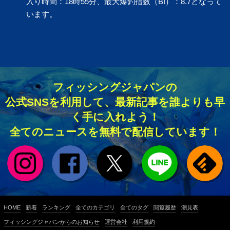
入り時間：18時55分、最大爆釣指数（BI）：8.7となって
います。
フィッシングジャパンの
公式SNSを利用して、最新記事を誰よりも早
く手に入れよう！
全てのニュースを無料で配信しています！
HOME
新着
ランキング
全てのカテゴリ
全てのタグ
閲覧履歴
潮見表
フィッシングジャパンからのお知らせ
運営会社
利用規約