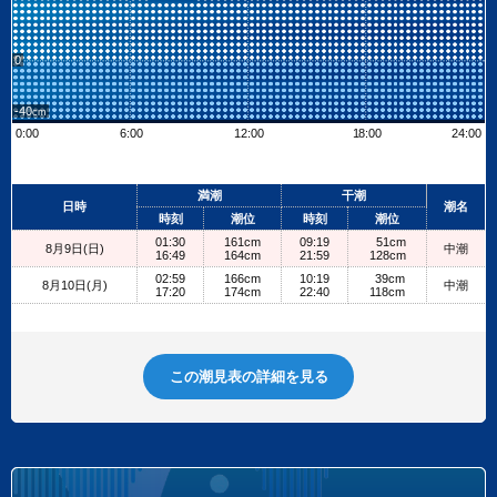
0
-40
0:00
6:00
12:00
18:00
24:00
Leaflet
| ©
OpenStreetMap contributors
+
満潮
干潮
日時
潮名
−
時刻
潮位
時刻
潮位
01:30
161cm
09:19
51cm
8月9日(日)
中潮
16:49
164cm
21:59
128cm
02:59
166cm
10:19
39cm
8月10日(月)
中潮
17:20
174cm
22:40
118cm
この潮見表の詳細を見る