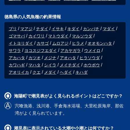
徳島県の人気魚種の釣果情報
ブリ
マアジ
チダイ
イサキ
キダイ
カンパチ
マダイ
ゴマサバ
カイワリ
マトウダイ
マルソウダ
イトヨリダイ
カサゴ
ムロアジ
ヒラメ
オオモンハタ
サワラ
ヨコスジフエダイ
アカヤガラ
ウメイロ
アカハタ
カツオ
メジナ
アオハタ
ヒラソウダ
カワハギ
マハタ
シイラ
メイチダイ
ホウボウ
アオリイカ
クエ
メダイ
ヘダイ
キハダ
海陽町で潮見表がよく見られるポイントはどこですか？
宍喰漁港
、
浅川港
、
手倉海水浴場
、
大里松原海岸
、
那佐
湾
がよく見られています。
潮見表に表示されている大潮や小潮とは何ですか？