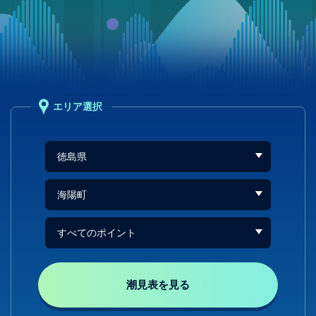
エリア選択
潮見表を見る