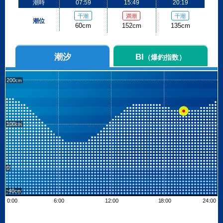
潮時
07:59
15:49
20:19
干潮
満潮
干潮
潮位
60cm
152cm
135cm
潮汐
BI
（爆釣指数）
200
100
0
-40
0:00
6:00
12:00
18:00
24:00
Leaflet
| ©
OpenStreetMap contributors