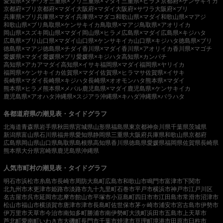
愛知県×タチウオ
三重県×ブリ
三重県×マダイ
三重県×ヒラメ
京都府×ケンサキイカ
京都府×ブリ
京都府×マダイ
大阪府×マダイ
大阪府×サワラ
大阪府×ブリ
兵庫県×ブリ
兵庫県×マダイ
兵庫県×マダコ
和歌山県×マダイ
和歌山県×マアジ
和歌山県×ブリ
鳥取県×ケンサキイカ
鳥取県×マアジ
鳥取県×アオリイカ
岡山県×スズキ
岡山県×マダイ
岡山県×ヒラメ
広島県×マダイ
広島県×キジハタ
広島県×ブリ
山口県×マダイ
山口県×ケンサキイカ
山口県×キジハタ
徳島県×ブリ
徳島県×マアジ
徳島県×チダイ
香川県×マダイ
香川県×アオリイカ
香川県×マゴチ
愛媛県×マダイ
愛媛県×ブリ
愛媛県×キジハタ
高知県×カンパチ
高知県×アカアマダイ
高知県×イサキ
福岡県×マダイ
福岡県×ヤリイカ
福岡県×ケンサキイカ
佐賀県×マダイ
佐賀県×ヒラマサ
佐賀県×イサキ
長崎県×マダイ
長崎県×キジハタ
長崎県×オオモンハタ
熊本県×マダイ
熊本県×ヒラメ
熊本県×メバル
鹿児島県×マダイ
鹿児島県×ケンサキイカ
鹿児島県×アオハタ
沖縄県×スジアラ
沖縄県×キハダ
沖縄県×バラハタ
各都道府県の潮見表・タイドグラフ
北海道
青森県
岩手県
秋田県
宮城県
山形県
福島県
東京都
神奈川県
千葉県
茨城県
新潟県
富山県
石川県
福井県
愛知県
静岡県
三重県
大阪府
兵庫県
和歌山県
京都府
広島県
岡山県
山口県
鳥取県
島根県
高知県
香川県
徳島県
愛媛県
福岡県
佐賀県
長崎県
熊本県
大分県
宮崎県
鹿児島県
沖縄県
人気市町村の潮見表・タイドグラフ
明石市
浜松市
糸島市
長崎市
周防大島町
広島市
和歌山市
鳴門市
富津市
下関市
北九州市
木更津市
姫路市
淡路市
九十九里町
石巻市
平戸市
横浜市
神戸市
江戸川区
名古屋市
呉市
延岡市
志摩市
館山市
平塚市
小豆島町
四日市市
江田島市
常滑市
沼津市
松山市
福山市
横須賀市
唐津市
津市
長島町
佐世保市
茅ヶ崎市
浦安市
宮古島市
伊勢市
伊万里市
天草市
今治市
南知多町
勝浦市
南伊勢町
大洗町
浜田市
五島市
上天草市
芦北町
愛南町
いわき市
大磯町
長門市
千葉市
焼津市
亘理町
境港市
田原市
臼杵市