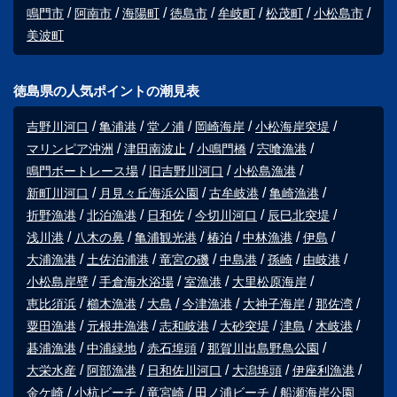
鳴門市
阿南市
海陽町
徳島市
牟岐町
松茂町
小松島市
美波町
徳島県の人気ポイントの潮見表
吉野川河口
亀浦港
堂ノ浦
岡崎海岸
小松海岸突堤
マリンピア沖洲
津田南波止
小鳴門橋
宍喰漁港
鳴門ボートレース場
旧吉野川河口
小松島漁港
新町川河口
月見々丘海浜公園
古牟岐港
亀崎漁港
折野漁港
北泊漁港
日和佐
今切川河口
辰巳北突堤
浅川港
八木の鼻
亀浦観光港
椿泊
中林漁港
伊島
大浦漁港
土佐泊浦港
竜宮の磯
中島港
孫崎
由岐港
小松島岸壁
手倉海水浴場
室漁港
大里松原海岸
恵比須浜
櫛木漁港
大島
今津漁港
大神子海岸
那佐湾
粟田漁港
元根井漁港
志和岐港
大砂突堤
津島
木岐港
碁浦漁港
中浦緑地
赤石埠頭
那賀川出島野鳥公園
大栄水産
阿部漁港
日和佐川河口
大潟埠頭
伊座利漁港
金ケ崎
小杭ビーチ
竜宮崎
田ノ浦ビーチ
船瀬海岸公園