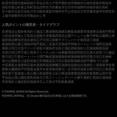
鈴鹿市
西尾市
恩納村
銚子市
仙台市
八戸市
芦屋町
光市
舞鶴市
行橋市
碧南市
西海市
高松市
葉山町
徳之島町
気仙沼市
市川市
桑名市
廿日市市
福岡市
赤穂市
屋久島町
苫小牧市
玉名市
糸魚川市
川崎市
尾鷲市
柳井市
宇土市
加古川市
宗像市
諫早市
西宮市
上越市
倉敷市
出水市
南あわじ市
人気ポイントの潮見表・タイドグラフ
若洲海浜公園
本牧海釣り施設
三番瀬
鹿島港
横浜
舞阪漁港
那珂湊港
豊浜漁港
宇野港
小名浜港
貝塚人工島
加太漁港
大津港
葛西海浜公園
アジュール舞子
野島公園
閖上港
福田港
須磨海岸
清水港
旧江戸川河口
新舞子マリンパーク
相馬港
三池港
東扇島西公園
三浦海岸
南芦屋浜
二見港
片貝漁港
平和島ボートレース場
野北漁港
相模川河口
大洗マリーナ
若松
大蔵海岸
玉島Ｅ地区
碧南海釣り広場
波崎新漁港
木曽川河口
呼子港
八景島マリーナ
ふれーゆ裏
飯岡漁港
羽田
日立港
大黒海づり施設
豊川河口
千葉ポートパーク
関門橋
名護漁港
御前崎港
師崎港
阿武隈川河口
天神崎
海の公園
検見川堤防
筑後川昇開橋
室見川河口
敦賀新港
横須賀
平磯海づり公園
牛窓港
垂水漁港
明石港
本渡港
鳥取港
東幡豆漁港
佐伯港
仙台漁港
田ノ浦漁港
津名港
豊橋
大磯港
神戸空港親水護岸
木更津港
武庫川一文字
新宮漁港
吉野川河口
三角西港
洲本港
千葉港
城ヶ島公園
小島漁港
吹上浜
三崎漁港
妻鹿漁港
熊本新港
館山港
牛深
宇品波止場公園
志賀島漁港
大三島フィッシングパーク
網干港
新仁尾港
片瀬漁港
市原海釣り施設
姪浜漁港
本荘人工島
古宇利島
亀浦港
© FISHING JAPAN All Rights Reserved.
FISHING JAPANは、B.Creation株式会社の日本国における登録商標です。