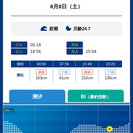
8月8日（土）
若潮
月齢24.7
05:18
日出
月出
18:56
15:04
日入
月入
潮時
00:00
07:59
15:49
20:20
満潮
干潮
満潮
干潮
潮位
163cm
61cm
152cm
135cm
潮汐
BI
（爆釣指数）
200