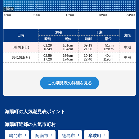
-40
0:00
6:00
12:00
18:00
24:00
Leaflet
| ©
OpenStreetMap contributors
+
満潮
干潮
日時
潮名
−
時刻
潮位
時刻
潮位
01:29
161cm
09:19
51cm
8月9日(日)
中潮
16:49
164cm
21:50
129cm
02:59
166cm
10:10
40cm
8月10日(月)
中潮
17:20
174cm
22:40
119cm
この潮見表の詳細を見る
海陽町の人気潮見表ポイント
海陽町近郊の人気市町村
鳴門市
阿南市
徳島市
牟岐町