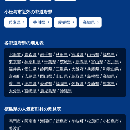
小松島市近郊の都道府県
兵庫県
香川県
愛媛県
高知県
各都道府県の潮見表
北海道
青森県
岩手県
秋田県
宮城県
山形県
福島県
東京都
神奈川県
千葉県
茨城県
新潟県
富山県
石川県
福井県
愛知県
静岡県
三重県
大阪府
兵庫県
和歌山県
京都府
広島県
岡山県
山口県
鳥取県
島根県
高知県
香川県
徳島県
愛媛県
福岡県
佐賀県
長崎県
熊本県
大分県
宮崎県
鹿児島県
沖縄県
徳島県の人気市町村の潮見表
鳴門市
阿南市
海陽町
徳島市
牟岐町
松茂町
小松島市
美波町