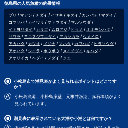
徳島県の人気魚種の釣果情報
ブリ
マアジ
チダイ
イサキ
キダイ
カンパチ
マダイ
ゴマサバ
カイワリ
マトウダイ
マルソウダ
イトヨリダイ
カサゴ
ムロアジ
ヒラメ
オオモンハタ
サワラ
ヨコスジフエダイ
アカヤガラ
ウメイロ
アカハタ
カツオ
メジナ
マハタ
カワハギ
ヒラソウダ
アオハタ
シイラ
ホウボウ
メイチダイ
キハダ
アオリイカ
ヘダイ
メダイ
クエ
小松島市で潮見表がよく見られるポイントはどこです
か？
小松島漁港
、
小松島岸壁
、
元根井漁港
、
赤石埠頭
がよく
見られています。
潮見表に表示されている大潮や小潮とは何ですか？