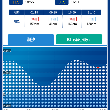
18:55
16:11
日入
月入
潮時
01:19
09:19
16:59
21:40
満潮
干潮
満潮
干潮
潮位
159cm
41cm
162cm
130cm
潮汐
BI
（爆釣指数）
200
100
0
-40