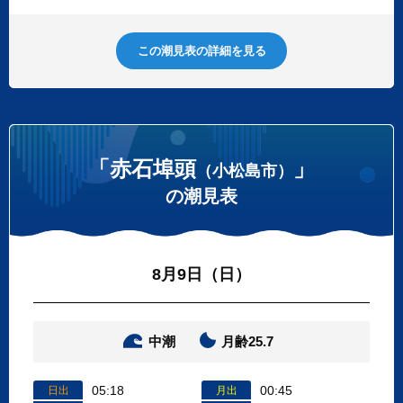
この潮見表の詳細を見る
「赤石埠頭
」
（小松島市）
の潮見表
8月9日（日）
中潮
月齢25.7
05:18
00:45
日出
月出