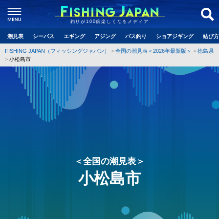
釣りが100倍楽しくなるメディア
潮見表
シーバス
エギング
アジング
バス釣り
ショアジギング
結び方
FISHING JAPAN（フィッシングジャパン）
全国の潮見表＜2026年最新版＞
徳島県
小松島市
＜全国の潮見表＞
小松島市