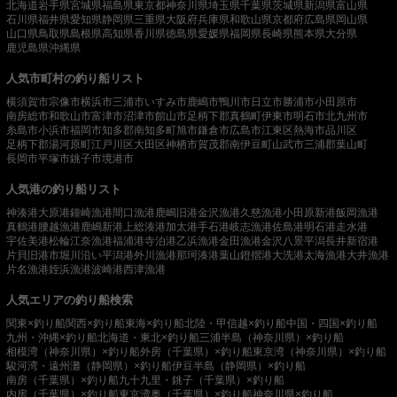
北海道
岩手県
宮城県
福島県
東京都
神奈川県
埼玉県
千葉県
茨城県
新潟県
富山県
石川県
福井県
愛知県
静岡県
三重県
大阪府
兵庫県
和歌山県
京都府
広島県
岡山県
山口県
鳥取県
島根県
高知県
香川県
徳島県
愛媛県
福岡県
長崎県
熊本県
大分県
鹿児島県
沖縄県
人気市町村の釣り船リスト
横須賀市
宗像市
横浜市
三浦市
いすみ市
鹿嶋市
鴨川市
日立市
勝浦市
小田原市
南房総市
和歌山市
富津市
沼津市
館山市
足柄下郡真鶴町
伊東市
明石市
北九州市
糸島市
小浜市
福岡市
知多郡南知多町
旭市
鎌倉市
広島市
江東区
熱海市
品川区
足柄下郡湯河原町
江戸川区
大田区
神栖市
賀茂郡南伊豆町
山武市
三浦郡葉山町
長岡市
平塚市
銚子市
境港市
人気港の釣り船リスト
神湊港
大原港
鐘崎漁港
間口漁港
鹿嶋旧港
金沢漁港
久慈漁港
小田原新港
飯岡漁港
真鶴港
腰越漁港
鹿嶋新港
上総湊港
加太港
手石港
岐志漁港
佐島港
明石港
走水港
宇佐美港
松輪江奈漁港
福浦港
寺泊港
乙浜漁港
金田漁港
金沢八景平潟
長井新宿港
片貝旧港
市堀川沿い
平潟港
外川漁港
那珂湊港
葉山鐙摺港
大洗港
太海漁港
大井漁港
片名漁港
姪浜漁港
波崎港
西津漁港
人気エリアの釣り船検索
関東×釣り船
関西×釣り船
東海×釣り船
北陸・甲信越×釣り船
中国・四国×釣り船
九州・沖縄×釣り船
北海道・東北×釣り船
三浦半島（神奈川県）×釣り船
相模湾（神奈川県）×釣り船
外房（千葉県）×釣り船
東京湾（神奈川県）×釣り船
駿河湾・遠州灘（静岡県）×釣り船
伊豆半島（静岡県）×釣り船
南房（千葉県）×釣り船
九十九里・銚子（千葉県）×釣り船
内房（千葉県）×釣り船
東京湾奥（千葉県）×釣り船
神奈川県×釣り船