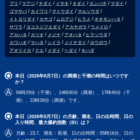
ブリ
マアジ
チダイ
イサキ
キダイ
カンパチ
マダイ
ゴマサバ
カイワリ
マトウダイ
マルソウダ
イトヨリダイ
カサゴ
ムロアジ
ヒラメ
オオモンハタ
サワラ
ヨコスジフエダイ
アカヤガラ
ウメイロ
アカハタ
カツオ
メジナ
アオハタ
ヒラソウダ
カワハギ
マハタ
シイラ
メイチダイ
ホウボウ
アオリイカ
クエ
メダイ
ヘダイ
キハダ
本日（2026年8月7日）の満潮と干潮の時間はいつです
か？
06時29分（干潮）、14時00分（満潮）、17時40分（干
潮）、23時39分（満潮）です。
本日（2026年8月7日）の月齢、潮名、日の出時間、日の
入り時間、最大爆釣指数（BI）は？
月齢：23.7、潮名：長潮、日の出時間：05時16分、日の