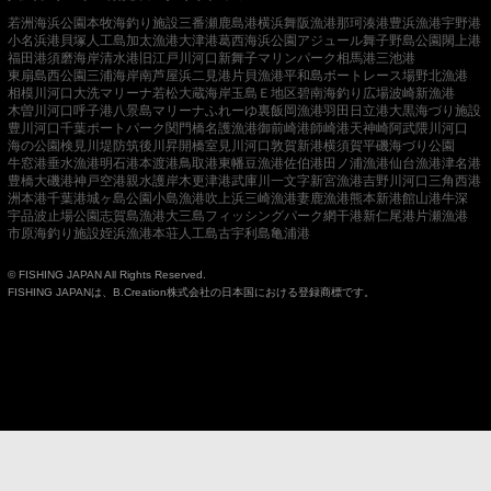
若洲海浜公園
本牧海釣り施設
三番瀬
鹿島港
横浜
舞阪漁港
那珂湊港
豊浜漁港
宇野港
小名浜港
貝塚人工島
加太漁港
大津港
葛西海浜公園
アジュール舞子
野島公園
閖上港
福田港
須磨海岸
清水港
旧江戸川河口
新舞子マリンパーク
相馬港
三池港
東扇島西公園
三浦海岸
南芦屋浜
二見港
片貝漁港
平和島ボートレース場
野北漁港
相模川河口
大洗マリーナ
若松
大蔵海岸
玉島Ｅ地区
碧南海釣り広場
波崎新漁港
木曽川河口
呼子港
八景島マリーナ
ふれーゆ裏
飯岡漁港
羽田
日立港
大黒海づり施設
豊川河口
千葉ポートパーク
関門橋
名護漁港
御前崎港
師崎港
天神崎
阿武隈川河口
海の公園
検見川堤防
筑後川昇開橋
室見川河口
敦賀新港
横須賀
平磯海づり公園
牛窓港
垂水漁港
明石港
本渡港
鳥取港
東幡豆漁港
佐伯港
田ノ浦漁港
仙台漁港
津名港
豊橋
大磯港
神戸空港親水護岸
木更津港
武庫川一文字
新宮漁港
吉野川河口
三角西港
洲本港
千葉港
城ヶ島公園
小島漁港
吹上浜
三崎漁港
妻鹿漁港
熊本新港
館山港
牛深
宇品波止場公園
志賀島漁港
大三島フィッシングパーク
網干港
新仁尾港
片瀬漁港
市原海釣り施設
姪浜漁港
本荘人工島
古宇利島
亀浦港
© FISHING JAPAN All Rights Reserved.
FISHING JAPANは、B.Creation株式会社の日本国における登録商標です。