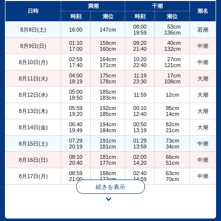
+
満潮
干潮
日時
潮名
−
時刻
潮位
時刻
潮位
08:00
53cm
8月8日(土)
16:00
147cm
若潮
19:59
136cm
01:10
159cm
09:20
40cm
8月9日(日)
中潮
17:00
160cm
21:40
132cm
02:59
164cm
10:20
27cm
8月10日(月)
中潮
17:40
171cm
22:40
121cm
04:00
175cm
11:19
17cm
8月11日(火)
大潮
18:19
178cm
23:30
108cm
05:00
185cm
8月12日(水)
11:59
12cm
大潮
18:50
183cm
05:59
192cm
00:10
95cm
8月13日(木)
大潮
19:20
185cm
12:40
14cm
06:40
194cm
00:50
82cm
8月14日(金)
大潮
19:49
184cm
13:19
21cm
07:29
191cm
01:29
73cm
8月15日(土)
中潮
20:19
181cm
13:59
34cm
08:10
181cm
02:00
66cm
8月16日(日)
中潮
20:40
177cm
14:20
51cm
08:59
168cm
02:40
63cm
8月17日(月)
中潮
21:00
172cm
14:59
70cm
続きを表示