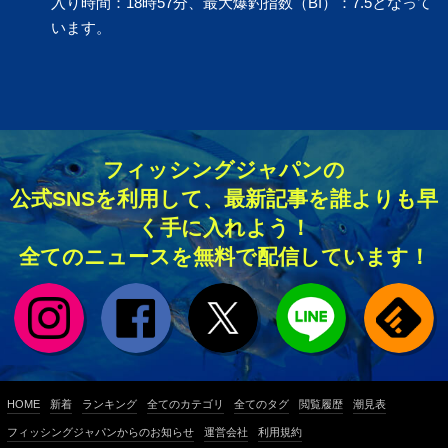
入り時間：18時57分、最大爆釣指数（BI）：7.5となって
います。
フィッシングジャパンの
公式SNSを利用して、最新記事を誰よりも早
く手に入れよう！
全てのニュースを無料で配信しています！
HOME
新着
ランキング
全てのカテゴリ
全てのタグ
閲覧履歴
潮見表
フィッシングジャパンからのお知らせ
運営会社
利用規約