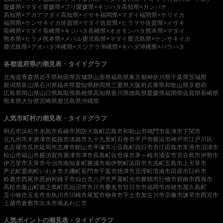
愛媛県×マダイ
愛媛県×ブリ
愛媛県×キジハタ
高知県×カンパチ
高知県×アカアマダイ
高知県×イサキ
福岡県×マダイ
福岡県×ヤリイカ
福岡県×ケンサキイカ
佐賀県×マダイ
佐賀県×ヒラマサ
佐賀県×イサキ
長崎県×マダイ
長崎県×キジハタ
長崎県×オオモンハタ
熊本県×マダイ
熊本県×ヒラメ
熊本県×メバル
鹿児島県×マダイ
鹿児島県×ケンサキイカ
鹿児島県×アオハタ
沖縄県×スジアラ
沖縄県×キハダ
沖縄県×バラハタ
各都道府県の潮見表・タイドグラフ
北海道
青森県
岩手県
秋田県
宮城県
山形県
福島県
東京都
神奈川県
千葉県
茨城県
新潟県
富山県
石川県
福井県
愛知県
静岡県
三重県
大阪府
兵庫県
和歌山県
京都府
広島県
岡山県
山口県
鳥取県
島根県
高知県
香川県
徳島県
愛媛県
福岡県
佐賀県
長崎県
熊本県
大分県
宮崎県
鹿児島県
沖縄県
人気市町村の潮見表・タイドグラフ
明石市
浜松市
糸島市
長崎市
周防大島町
広島市
和歌山市
鳴門市
富津市
下関市
北九州市
木更津市
姫路市
淡路市
九十九里町
石巻市
平戸市
横浜市
神戸市
江戸川区
名古屋市
呉市
延岡市
志摩市
館山市
平塚市
小豆島町
四日市市
江田島市
常滑市
沼津市
松山市
福山市
横須賀市
唐津市
津市
長島町
佐世保市
茅ヶ崎市
浦安市
宮古島市
伊勢市
伊万里市
天草市
今治市
南知多町
勝浦市
南伊勢町
浜田市
大洗町
五島市
上天草市
芦北町
愛南町
いわき市
大磯町
長門市
千葉市
焼津市
亘理町
境港市
田原市
臼杵市
鈴鹿市
西尾市
恩納村
銚子市
仙台市
八戸市
芦屋町
光市
舞鶴市
行橋市
碧南市
西海市
高松市
葉山町
徳之島町
気仙沼市
市川市
桑名市
廿日市市
福岡市
赤穂市
屋久島町
苫小牧市
玉名市
糸魚川市
川崎市
尾鷲市
柳井市
宇土市
加古川市
宗像市
諫早市
西宮市
上越市
倉敷市
出水市
南あわじ市
人気ポイントの潮見表・タイドグラフ