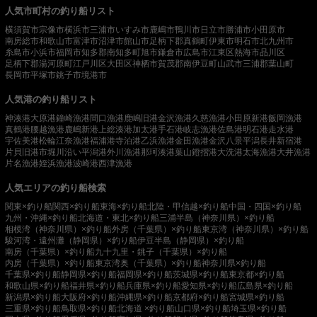
人気市町村の釣り船リスト
横須賀市
宗像市
横浜市
三浦市
いすみ市
鹿嶋市
鴨川市
日立市
勝浦市
小田原市
南房総市
和歌山市
富津市
沼津市
館山市
足柄下郡真鶴町
伊東市
明石市
北九州市
糸島市
小浜市
福岡市
知多郡南知多町
旭市
鎌倉市
広島市
江東区
熱海市
品川区
足柄下郡湯河原町
江戸川区
大田区
神栖市
賀茂郡南伊豆町
山武市
三浦郡葉山町
長岡市
平塚市
銚子市
境港市
人気港の釣り船リスト
神湊港
大原港
鐘崎漁港
間口漁港
鹿嶋旧港
金沢漁港
久慈漁港
小田原新港
飯岡漁港
真鶴港
腰越漁港
鹿嶋新港
上総湊港
加太港
手石港
岐志漁港
佐島港
明石港
走水港
宇佐美港
松輪江奈漁港
福浦港
寺泊港
乙浜漁港
金田漁港
金沢八景平潟
長井新宿港
片貝旧港
市堀川沿い
平潟港
外川漁港
那珂湊港
葉山鐙摺港
大洗港
太海漁港
大井漁港
片名漁港
姪浜漁港
波崎港
西津漁港
人気エリアの釣り船検索
関東×釣り船
関西×釣り船
東海×釣り船
北陸・甲信越×釣り船
中国・四国×釣り船
九州・沖縄×釣り船
北海道・東北×釣り船
三浦半島（神奈川県）×釣り船
相模湾（神奈川県）×釣り船
外房（千葉県）×釣り船
東京湾（神奈川県）×釣り船
駿河湾・遠州灘（静岡県）×釣り船
伊豆半島（静岡県）×釣り船
南房（千葉県）×釣り船
九十九里・銚子（千葉県）×釣り船
内房（千葉県）×釣り船
東京湾奥（千葉県）×釣り船
神奈川県×釣り船
千葉県×釣り船
静岡県×釣り船
福岡県×釣り船
茨城県×釣り船
東京都×釣り船
和歌山県×釣り船
福井県×釣り船
兵庫県×釣り船
愛知県×釣り船
広島県×釣り船
新潟県×釣り船
大阪府×釣り船
沖縄県×釣り船
京都府×釣り船
宮城県×釣り船
三重県×釣り船
鳥取県×釣り船
北海道 ×釣り船
山口県×釣り船
埼玉県×釣り船