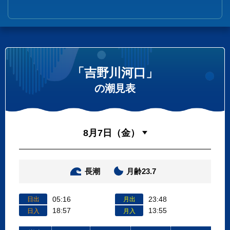
「吉野川河口」
の潮見表
長潮
月齢23.7
05:16
23:48
日出
月出
18:57
13:55
日入
月入