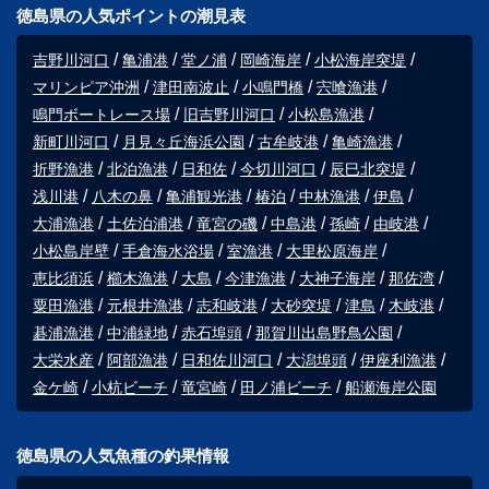
徳島県の人気ポイントの潮見表
吉野川河口
亀浦港
堂ノ浦
岡崎海岸
小松海岸突堤
マリンピア沖洲
津田南波止
小鳴門橋
宍喰漁港
鳴門ボートレース場
旧吉野川河口
小松島漁港
新町川河口
月見々丘海浜公園
古牟岐港
亀崎漁港
折野漁港
北泊漁港
日和佐
今切川河口
辰巳北突堤
浅川港
八木の鼻
亀浦観光港
椿泊
中林漁港
伊島
大浦漁港
土佐泊浦港
竜宮の磯
中島港
孫崎
由岐港
小松島岸壁
手倉海水浴場
室漁港
大里松原海岸
恵比須浜
櫛木漁港
大島
今津漁港
大神子海岸
那佐湾
粟田漁港
元根井漁港
志和岐港
大砂突堤
津島
木岐港
碁浦漁港
中浦緑地
赤石埠頭
那賀川出島野鳥公園
大栄水産
阿部漁港
日和佐川河口
大潟埠頭
伊座利漁港
金ケ崎
小杭ビーチ
竜宮崎
田ノ浦ビーチ
船瀬海岸公園
徳島県の人気魚種の釣果情報