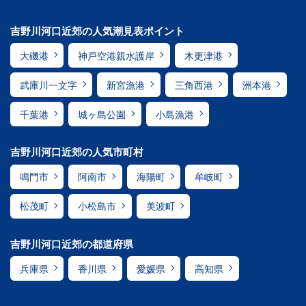
吉野川河口近郊の人気潮見表ポイント
大磯港
神戸空港親水護岸
木更津港
武庫川一文字
新宮漁港
三角西港
洲本港
千葉港
城ヶ島公園
小島漁港
吉野川河口近郊の人気市町村
鳴門市
阿南市
海陽町
牟岐町
松茂町
小松島市
美波町
吉野川河口近郊の都道府県
兵庫県
香川県
愛媛県
高知県