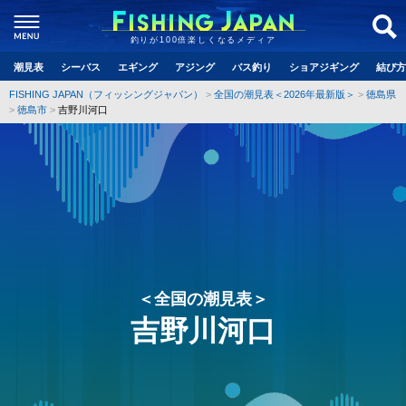
釣りが100倍楽しくなるメディア
潮見表
シーバス
エギング
アジング
バス釣り
ショアジギング
結び方
FISHING JAPAN（フィッシングジャパン）
全国の潮見表＜2026年最新版＞
徳島県
徳島市
吉野川河口
＜全国の潮見表＞
吉野川河口