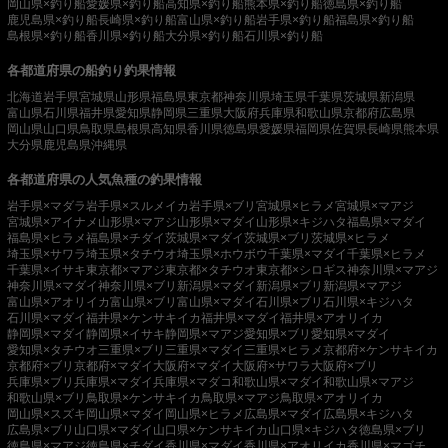
岡山県×釣り船
愛媛県×釣り船
高知県×釣り船
熊本県×釣り船
徳島県×釣り船
鹿児島県×釣り船
長崎県×釣り船
富山県×釣り船
岩手県×釣り船
福島県×釣り船
島根県×釣り船
香川県×釣り船
大分県×釣り船
石川県×釣り船
各都道府県の船釣り釣果情報
北海道
岩手県
宮城県
山形県
福島県
東京都
神奈川県
埼玉県
千葉県
茨城県
新潟県
富山県
石川県
福井県
愛知県
静岡県
三重県
大阪府
兵庫県
和歌山県
京都府
広島県
岡山県
山口県
鳥取県
島根県
高知県
香川県
徳島県
愛媛県
福岡県
佐賀県
長崎県
熊本県
大分県
鹿児島県
沖縄県
各都道府県の人気魚種の釣果情報
岩手県×マダラ
岩手県×スルメイカ
岩手県×ブリ
宮城県×ヒラメ
宮城県×マアジ
宮城県×アイナメ
山形県×マアジ
山形県×マダイ
山形県×キジハタ
福島県×マダイ
福島県×ヒラメ
福島県×チダイ
茨城県×マダイ
茨城県×ブリ
茨城県×ヒラメ
埼玉県×サワラ
埼玉県×タチウオ
埼玉県×ホウボウ
千葉県×マダイ
千葉県×ヒラメ
千葉県×イサキ
東京都×マアジ
東京都×タチウオ
東京都×シロギス
神奈川県×マアジ
神奈川県×マダイ
神奈川県×ブリ
新潟県×マダイ
新潟県×ブリ
新潟県×マアジ
富山県×アオリイカ
富山県×ブリ
富山県×マダイ
石川県×ブリ
石川県×キジハタ
石川県×マダイ
福井県×ケンサキイカ
福井県×マダイ
福井県×アオリイカ
静岡県×マダイ
静岡県×イサキ
静岡県×マアジ
愛知県×ブリ
愛知県×マダイ
愛知県×タチウオ
三重県×ブリ
三重県×マダイ
三重県×ヒラメ
京都府×ケンサキイカ
京都府×ブリ
京都府×マダイ
大阪府×マダイ
大阪府×サワラ
大阪府×ブリ
兵庫県×ブリ
兵庫県×マダイ
兵庫県×マダコ
和歌山県×マダイ
和歌山県×マアジ
和歌山県×ブリ
鳥取県×ケンサキイカ
鳥取県×マアジ
鳥取県×アオリイカ
岡山県×スズキ
岡山県×マダイ
岡山県×ヒラメ
広島県×マダイ
広島県×キジハタ
広島県×ブリ
山口県×マダイ
山口県×ケンサキイカ
山口県×キジハタ
徳島県×ブリ
徳島県×マアジ
徳島県×チダイ
香川県×マダイ
香川県×アオリイカ
香川県×マゴチ