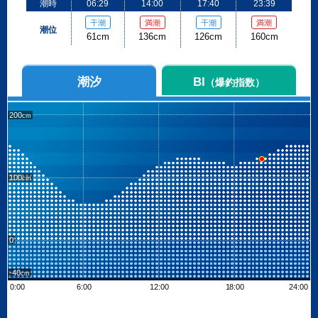
潮時
06:29
14:00
17:40
23:39
干潮
満潮
干潮
満潮
潮位
61cm
136cm
126cm
160cm
潮汐
BI
（爆釣指数）
200
100
0
-40
0:00
6:00
12:00
18:00
24:00
Leaflet
| ©
OpenStreetMap contributors