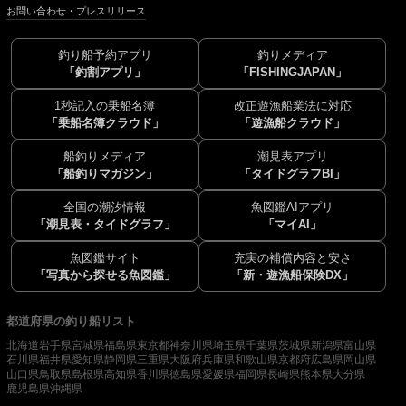
お問い合わせ・プレスリリース
釣り船予約アプリ
釣りメディア
「釣割アプリ」
「FISHINGJAPAN」
1秒記入の乗船名簿
改正遊漁船業法に対応
「乗船名簿クラウド」
「遊漁船クラウド」
船釣りメディア
潮見表アプリ
「船釣りマガジン」
「タイドグラフBI」
全国の潮汐情報
魚図鑑AIアプリ
「潮見表・タイドグラフ」
「マイAI」
魚図鑑サイト
充実の補償内容と安さ
「写真から探せる魚図鑑」
「新・遊漁船保険DX」
都道府県の釣り船リスト
北海道
岩手県
宮城県
福島県
東京都
神奈川県
埼玉県
千葉県
茨城県
新潟県
富山県
石川県
福井県
愛知県
静岡県
三重県
大阪府
兵庫県
和歌山県
京都府
広島県
岡山県
山口県
鳥取県
島根県
高知県
香川県
徳島県
愛媛県
福岡県
長崎県
熊本県
大分県
鹿児島県
沖縄県