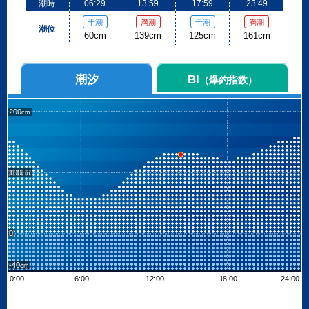
潮時
06:29
13:59
17:59
23:49
干潮
満潮
干潮
満潮
潮位
60cm
139cm
125cm
161cm
潮汐
BI
（爆釣指数）
200
100
0
-40
0:00
6:00
12:00
18:00
24:00
Leaflet
| ©
OpenStreetMap contributors