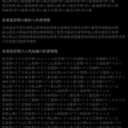
岡山県×釣り船
愛媛県×釣り船
高知県×釣り船
熊本県×釣り船
徳島県×釣り船
鹿児島県×釣り船
長崎県×釣り船
富山県×釣り船
岩手県×釣り船
福島県×釣り船
島根県×釣り船
香川県×釣り船
大分県×釣り船
石川県×釣り船
各都道府県の船釣り釣果情報
北海道
岩手県
宮城県
山形県
福島県
東京都
神奈川県
埼玉県
千葉県
茨城県
新潟県
富山県
石川県
福井県
愛知県
静岡県
三重県
大阪府
兵庫県
和歌山県
京都府
広島県
岡山県
山口県
鳥取県
島根県
高知県
香川県
徳島県
愛媛県
福岡県
佐賀県
長崎県
熊本県
大分県
鹿児島県
沖縄県
各都道府県の人気魚種の釣果情報
岩手県×マダラ
岩手県×スルメイカ
岩手県×ブリ
宮城県×ヒラメ
宮城県×マアジ
宮城県×アイナメ
山形県×マアジ
山形県×マダイ
山形県×キジハタ
福島県×マダイ
福島県×ヒラメ
福島県×チダイ
茨城県×マダイ
茨城県×ブリ
茨城県×ヒラメ
埼玉県×サワラ
埼玉県×タチウオ
埼玉県×ホウボウ
千葉県×マダイ
千葉県×ヒラメ
千葉県×イサキ
東京都×マアジ
東京都×タチウオ
東京都×シロギス
神奈川県×マアジ
神奈川県×マダイ
神奈川県×ブリ
新潟県×マダイ
新潟県×ブリ
新潟県×マアジ
富山県×アオリイカ
富山県×ブリ
富山県×マダイ
石川県×ブリ
石川県×キジハタ
石川県×マダイ
福井県×ケンサキイカ
福井県×マダイ
福井県×アオリイカ
静岡県×マダイ
静岡県×イサキ
静岡県×マアジ
愛知県×ブリ
愛知県×マダイ
愛知県×タチウオ
三重県×ブリ
三重県×マダイ
三重県×ヒラメ
京都府×ケンサキイカ
京都府×ブリ
京都府×マダイ
大阪府×マダイ
大阪府×サワラ
大阪府×ブリ
兵庫県×ブリ
兵庫県×マダイ
兵庫県×マダコ
和歌山県×マダイ
和歌山県×マアジ
和歌山県×ブリ
鳥取県×ケンサキイカ
鳥取県×マアジ
鳥取県×アオリイカ
岡山県×スズキ
岡山県×マダイ
岡山県×ヒラメ
広島県×マダイ
広島県×キジハタ
広島県×ブリ
山口県×マダイ
山口県×ケンサキイカ
山口県×キジハタ
徳島県×ブリ
徳島県×マアジ
徳島県×チダイ
香川県×マダイ
香川県×アオリイカ
香川県×マゴチ