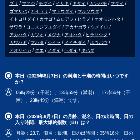
ブリ
マアジ
チダイ
イサキ
キダイ
カンパチ
マダイ
ゴマサバ
カイワリ
マトウダイ
マルソウダ
イトヨリダイ
カサゴ
ムロアジ
ヒラメ
オオモンハタ
サワラ
ヨコスジフエダイ
アカヤガラ
ウメイロ
アカハタ
カツオ
メジナ
アオハタ
ヒラソウダ
カワハギ
マハタ
シイラ
メイチダイ
ホウボウ
アオリイカ
クエ
メダイ
ヘダイ
キハダ
本日（2026年8月7日）の満潮と干潮の時間はいつです
か？
06時29分（干潮）、13時59分（満潮）、17時59分（干
潮）、23時49分（満潮）です。
本日（2026年8月7日）の月齢、潮名、日の出時間、日の
入り時間、最大爆釣指数（BI）は？
月齢：23.7、潮名：長潮、日の出時間：05時16分、日の