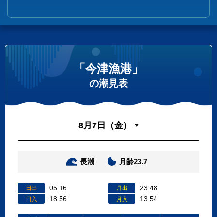
「今津漁港」
の潮見表
長潮
月齢23.7
05:16
23:48
日出
月出
18:56
13:54
日入
月入