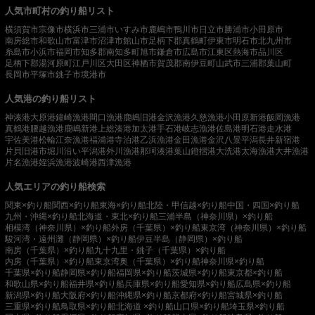
人気市町村の釣り船リスト
横須賀市
宗像市
横浜市
三浦市
いすみ市
鹿嶋市
鴨川市
日立市
勝浦市
小田原市
南房総市
和歌山市
富津市
沼津市
館山市
足柄下郡真鶴町
伊東市
明石市
北九州市
糸島市
小浜市
福岡市
知多郡南知多町
旭市
鎌倉市
広島市
江東区
熱海市
品川区
足柄下郡湯河原町
江戸川区
大田区
神栖市
賀茂郡南伊豆町
山武市
三浦郡葉山町
長岡市
平塚市
銚子市
境港市
人気港の釣り船リスト
神湊港
大原港
鐘崎漁港
間口漁港
鹿嶋旧港
金沢漁港
久慈漁港
小田原新港
飯岡漁港
真鶴港
腰越漁港
鹿嶋新港
上総湊港
加太港
手石港
岐志漁港
佐島港
明石港
走水港
宇佐美港
松輪江奈漁港
福浦港
寺泊港
乙浜漁港
金田漁港
金沢八景平潟
長井新宿港
片貝旧港
市堀川沿い
平潟港
外川漁港
那珂湊港
葉山鐙摺港
大洗港
太海漁港
大井漁港
片名漁港
姪浜漁港
波崎港
西津漁港
人気エリアの釣り船検索
関東×釣り船
関西×釣り船
東海×釣り船
北陸・甲信越×釣り船
中国・四国×釣り船
九州・沖縄×釣り船
北海道・東北×釣り船
三浦半島（神奈川県）×釣り船
相模湾（神奈川県）×釣り船
外房（千葉県）×釣り船
東京湾（神奈川県）×釣り船
駿河湾・遠州灘（静岡県）×釣り船
伊豆半島（静岡県）×釣り船
南房（千葉県）×釣り船
九十九里・銚子（千葉県）×釣り船
内房（千葉県）×釣り船
東京湾奥（千葉県）×釣り船
神奈川県×釣り船
千葉県×釣り船
静岡県×釣り船
福岡県×釣り船
茨城県×釣り船
東京都×釣り船
和歌山県×釣り船
福井県×釣り船
兵庫県×釣り船
愛知県×釣り船
広島県×釣り船
新潟県×釣り船
大阪府×釣り船
沖縄県×釣り船
京都府×釣り船
宮城県×釣り船
三重県×釣り船
鳥取県×釣り船
北海道 ×釣り船
山口県×釣り船
埼玉県×釣り船