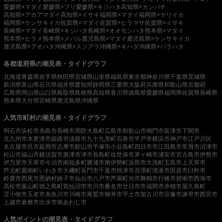
愛媛県×マダイ
愛媛県×ブリ
愛媛県×キジハタ
高知県×カンパチ
高知県×アカアマダイ
高知県×イサキ
福岡県×マダイ
福岡県×ヤリイカ
福岡県×ケンサキイカ
佐賀県×マダイ
佐賀県×ヒラマサ
佐賀県×イサキ
長崎県×マダイ
長崎県×キジハタ
長崎県×オオモンハタ
熊本県×マダイ
熊本県×ヒラメ
熊本県×メバル
鹿児島県×マダイ
鹿児島県×ケンサキイカ
鹿児島県×アオハタ
沖縄県×スジアラ
沖縄県×キハダ
沖縄県×バラハタ
各都道府県の潮見表・タイドグラフ
北海道
青森県
岩手県
秋田県
宮城県
山形県
福島県
東京都
神奈川県
千葉県
茨城県
新潟県
富山県
石川県
福井県
愛知県
静岡県
三重県
大阪府
兵庫県
和歌山県
京都府
広島県
岡山県
山口県
鳥取県
島根県
高知県
香川県
徳島県
愛媛県
福岡県
佐賀県
長崎県
熊本県
大分県
宮崎県
鹿児島県
沖縄県
人気市町村の潮見表・タイドグラフ
明石市
浜松市
糸島市
長崎市
周防大島町
広島市
和歌山市
鳴門市
富津市
下関市
北九州市
木更津市
姫路市
淡路市
九十九里町
石巻市
平戸市
横浜市
神戸市
江戸川区
名古屋市
呉市
延岡市
志摩市
館山市
平塚市
小豆島町
四日市市
江田島市
常滑市
沼津市
松山市
福山市
横須賀市
唐津市
津市
長島町
佐世保市
茅ヶ崎市
浦安市
宮古島市
伊勢市
伊万里市
天草市
今治市
南知多町
勝浦市
南伊勢町
浜田市
大洗町
五島市
上天草市
芦北町
愛南町
いわき市
大磯町
長門市
千葉市
焼津市
亘理町
境港市
田原市
臼杵市
鈴鹿市
西尾市
恩納村
銚子市
仙台市
八戸市
芦屋町
光市
舞鶴市
行橋市
碧南市
西海市
高松市
葉山町
徳之島町
気仙沼市
市川市
桑名市
廿日市市
福岡市
赤穂市
屋久島町
苫小牧市
玉名市
糸魚川市
川崎市
尾鷲市
柳井市
宇土市
加古川市
宗像市
諫早市
西宮市
上越市
倉敷市
出水市
南あわじ市
人気ポイントの潮見表・タイドグラフ