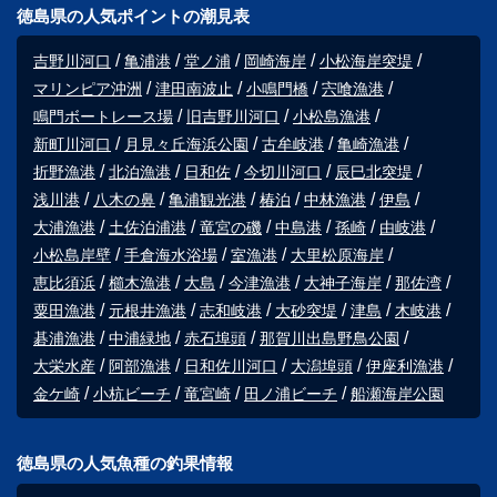
徳島県の人気ポイントの潮見表
吉野川河口
亀浦港
堂ノ浦
岡崎海岸
小松海岸突堤
マリンピア沖洲
津田南波止
小鳴門橋
宍喰漁港
鳴門ボートレース場
旧吉野川河口
小松島漁港
新町川河口
月見々丘海浜公園
古牟岐港
亀崎漁港
折野漁港
北泊漁港
日和佐
今切川河口
辰巳北突堤
浅川港
八木の鼻
亀浦観光港
椿泊
中林漁港
伊島
大浦漁港
土佐泊浦港
竜宮の磯
中島港
孫崎
由岐港
小松島岸壁
手倉海水浴場
室漁港
大里松原海岸
恵比須浜
櫛木漁港
大島
今津漁港
大神子海岸
那佐湾
粟田漁港
元根井漁港
志和岐港
大砂突堤
津島
木岐港
碁浦漁港
中浦緑地
赤石埠頭
那賀川出島野鳥公園
大栄水産
阿部漁港
日和佐川河口
大潟埠頭
伊座利漁港
金ケ崎
小杭ビーチ
竜宮崎
田ノ浦ビーチ
船瀬海岸公園
徳島県の人気魚種の釣果情報