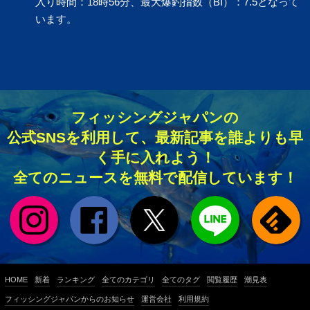
入り時間：18時56分、最大爆釣指数（BI）：7.5となって
います。
フィッシングジャパンの
公式SNSを利用して、最新記事を誰よりも早
く手に入れよう！
全てのニュースを無料で配信しています！
HOME
新着
ランキング
全てのカテゴリ
全てのタグ
閲覧履歴
潮見表
フィッシングジャパンからのお知らせ
運営会社
利用規約