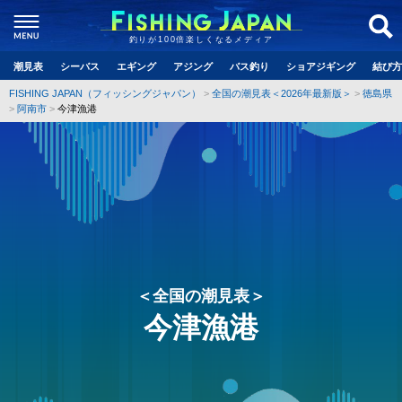
釣りが100倍楽しくなるメディア
潮見表
シーバス
エギング
アジング
バス釣り
ショアジギング
結び方
FISHING JAPAN（フィッシングジャパン）
全国の潮見表＜2026年最新版＞
徳島県
阿南市
今津漁港
＜全国の潮見表＞
今津漁港