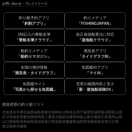
お問い合わせ・プレスリリース
釣り船予約アプリ
釣りメディア
「釣割アプリ」
「FISHINGJAPAN」
1秒記入の乗船名簿
改正遊漁船業法に対応
「乗船名簿クラウド」
「遊漁船クラウド」
船釣りメディア
潮見表アプリ
「船釣りマガジン」
「タイドグラフBI」
全国の潮汐情報
魚図鑑AIアプリ
「潮見表・タイドグラフ」
「マイAI」
魚図鑑サイト
充実の補償内容と安さ
「写真から探せる魚図鑑」
「新・遊漁船保険DX」
都道府県の釣り船リスト
北海道
岩手県
宮城県
福島県
東京都
神奈川県
埼玉県
千葉県
茨城県
新潟県
富山県
石川県
福井県
愛知県
静岡県
三重県
大阪府
兵庫県
和歌山県
京都府
広島県
岡山県
山口県
鳥取県
島根県
高知県
香川県
徳島県
愛媛県
福岡県
長崎県
熊本県
大分県
鹿児島県
沖縄県