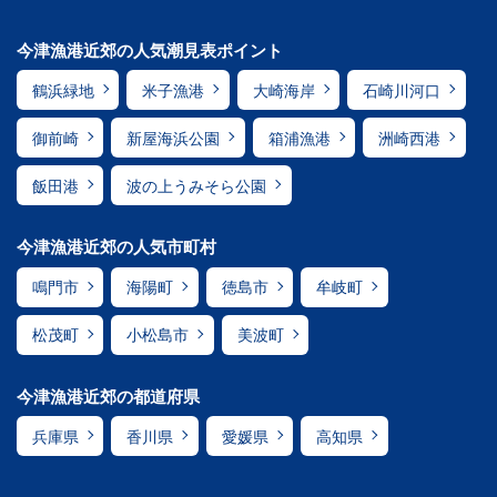
今津漁港近郊の人気潮見表ポイント
鶴浜緑地
米子漁港
大崎海岸
石崎川河口
御前崎
新屋海浜公園
箱浦漁港
洲崎西港
飯田港
波の上うみそら公園
今津漁港近郊の人気市町村
鳴門市
海陽町
徳島市
牟岐町
松茂町
小松島市
美波町
今津漁港近郊の都道府県
兵庫県
香川県
愛媛県
高知県