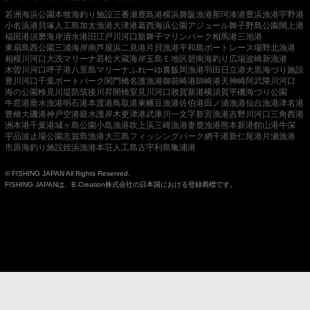
若洲海浜公園
本牧海釣り施設
三番瀬
鹿島港
横浜
舞阪漁港
那珂湊港
豊浜漁港
宇野港
小名浜港
貝塚人工島
加太漁港
大津港
葛西海浜公園
アジュール舞子
野島公園
閖上港
福田港
須磨海岸
清水港
旧江戸川河口
新舞子マリンパーク
相馬港
三池港
東扇島西公園
三浦海岸
南芦屋浜
二見港
片貝漁港
平和島ボートレース場
野北漁港
相模川河口
大洗マリーナ
若松
大蔵海岸
玉島Ｅ地区
碧南海釣り広場
波崎新漁港
木曽川河口
呼子港
八景島マリーナ
ふれーゆ裏
飯岡漁港
羽田
日立港
大黒海づり施設
豊川河口
千葉ポートパーク
関門橋
名護漁港
御前崎港
師崎港
天神崎
阿武隈川河口
海の公園
検見川堤防
筑後川昇開橋
室見川河口
敦賀新港
横須賀
平磯海づり公園
牛窓港
垂水漁港
明石港
本渡港
鳥取港
東幡豆漁港
佐伯港
田ノ浦漁港
仙台漁港
津名港
豊橋
大磯港
神戸空港親水護岸
木更津港
武庫川一文字
新宮漁港
吉野川河口
三角西港
洲本港
千葉港
城ヶ島公園
小島漁港
吹上浜
三崎漁港
妻鹿漁港
熊本新港
館山港
牛深
宇品波止場公園
志賀島漁港
大三島フィッシングパーク
網干港
新仁尾港
片瀬漁港
市原海釣り施設
姪浜漁港
本荘人工島
古宇利島
亀浦港
© FISHING JAPAN All Rights Reserved.
FISHING JAPANは、B.Creation株式会社の日本国における登録商標です。