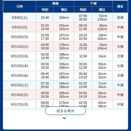
+
満潮
干潮
日時
潮名
−
時刻
潮位
時刻
潮位
07:59
52cm
8月8日(土)
15:49
150cm
若潮
20:00
133cm
01:20
161cm
09:19
40cm
8月9日(日)
中潮
16:49
163cm
21:40
129cm
02:59
167cm
10:19
28cm
8月10日(月)
中潮
17:30
174cm
22:40
118cm
04:00
178cm
11:00
19cm
8月11日(火)
大潮
18:00
182cm
23:29
106cm
05:00
188cm
8月12日(水)
11:59
14cm
大潮
18:39
187cm
05:59
195cm
00:00
93cm
8月13日(木)
大潮
19:10
189cm
12:39
15cm
06:40
197cm
00:40
81cm
8月14日(金)
大潮
19:40
188cm
13:10
22cm
07:20
194cm
01:20
71cm
8月15日(土)
中潮
20:00
186cm
13:49
34cm
08:00
185cm
02:00
65cm
8月16日(日)
中潮
20:30
181cm
14:19
51cm
08:50
173cm
02:39
62cm
8月17日(月)
中潮
20:59
176cm
14:40
69cm
続きを表示