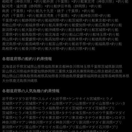
相模湾（神奈川県）×釣り船
外房（千葉県）×釣り船
東京湾（神奈川県）×釣り船
駿河湾・遠州灘（静岡県）×釣り船
伊豆半島（静岡県）×釣り船
南房（千葉県）×釣り船
九十九里・銚子（千葉県）×釣り船
内房（千葉県）×釣り船
東京湾奥（千葉県）×釣り船
神奈川県×釣り船
千葉県×釣り船
静岡県×釣り船
福岡県×釣り船
茨城県×釣り船
東京都×釣り船
和歌山県×釣り船
福井県×釣り船
兵庫県×釣り船
愛知県×釣り船
広島県×釣り船
新潟県×釣り船
大阪府×釣り船
沖縄県×釣り船
京都府×釣り船
宮城県×釣り船
三重県×釣り船
鳥取県×釣り船
北海道 ×釣り船
山口県×釣り船
埼玉県×釣り船
岡山県×釣り船
愛媛県×釣り船
高知県×釣り船
熊本県×釣り船
徳島県×釣り船
鹿児島県×釣り船
長崎県×釣り船
富山県×釣り船
岩手県×釣り船
福島県×釣り船
島根県×釣り船
香川県×釣り船
大分県×釣り船
石川県×釣り船
各都道府県の船釣り釣果情報
北海道
岩手県
宮城県
山形県
福島県
東京都
神奈川県
埼玉県
千葉県
茨城県
新潟県
富山県
石川県
福井県
愛知県
静岡県
三重県
大阪府
兵庫県
和歌山県
京都府
広島県
岡山県
山口県
鳥取県
島根県
高知県
香川県
徳島県
愛媛県
福岡県
佐賀県
長崎県
熊本県
大分県
鹿児島県
沖縄県
各都道府県の人気魚種の釣果情報
岩手県×マダラ
岩手県×スルメイカ
岩手県×ケンサキイカ
宮城県×ヒラメ
宮城県×マアジ
宮城県×アイナメ
山形県×マアジ
山形県×マダイ
山形県×キジハタ
福島県×マダイ
福島県×ヒラメ
福島県×チダイ
茨城県×マダイ
茨城県×ブリ
茨城県×ヒラメ
埼玉県×サワラ
埼玉県×タチウオ
埼玉県×ホウボウ
千葉県×マダイ
千葉県×ヒラメ
千葉県×イサキ
東京都×マアジ
東京都×タチウオ
東京都×シロギス
神奈川県×マアジ
神奈川県×マダイ
神奈川県×ブリ
新潟県×マダイ
新潟県×ブリ
新潟県×マアジ
富山県×アオリイカ
富山県×ブリ
富山県×マダイ
石川県×ブリ
石川県×キジハタ
石川県×マダイ
福井県×ケンサキイカ
福井県×マダイ