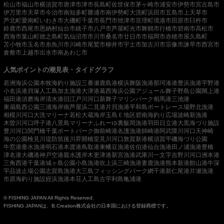
松山市
福山市
横須賀市
唐津市
津市
長島町
佐世保市
茅ヶ崎市
浦安市
伊勢市
宮古島市
伊万里市
天草市
今治市
南知多町
勝浦市
南伊勢町
大洗町
浜田市
五島市
上天草市
芦北町
愛南町
いわき市
大磯町
千葉市
長門市
焼津市
亘理町
境港市
田原市
臼杵市
鈴鹿市
西尾市
恩納村
仙台市
銚子市
八戸市
芦屋町
光市
舞鶴市
行橋市
碧南市
高松市
西海市
葉山町
徳之島町
気仙沼市
市川市
桑名市
廿日市市
福岡市
赤穂市
屋久島町
苫小牧市
玉名市
糸魚川市
川崎市
尾鷲市
柳井市
宇土市
加古川市
宗像市
諫早市
西宮市
倉敷市
上越市
出水市
南あわじ市
人気ポイントの潮見表・タイドグラフ
若洲海浜公園
本牧海釣り施設
三番瀬
鹿島港
横浜
舞阪漁港
那珂湊港
豊浜漁港
宇野港
小名浜港
貝塚人工島
加太漁港
大津港
葛西海浜公園
アジュール舞子
野島公園
閖上港
福田港
須磨海岸
清水港
旧江戸川河口
新舞子マリンパーク
相馬港
三池港
東扇島西公園
三浦海岸
南芦屋浜
二見港
片貝漁港
平和島ボートレース場
野北漁港
相模川河口
大洗マリーナ
若松
大蔵海岸
玉島Ｅ地区
碧南海釣り広場
波崎新漁港
木曽川河口
呼子港
八景島マリーナ
ふれーゆ裏
飯岡漁港
羽田
日立港
大黒海づり施設
豊川河口
関門橋
千葉ポートパーク
御前崎港
名護漁港
師崎港
阿武隈川河口
天神崎
海の公園
検見川堤防
筑後川昇開橋
室見川河口
敦賀新港
横須賀
平磯海づり公園
牛窓港
垂水漁港
明石港
本渡港
鳥取港
東幡豆漁港
佐伯港
仙台漁港
田ノ浦漁港
豊橋
津名港
大磯港
神戸空港親水護岸
木更津港
新宮漁港
武庫川一文字
吉野川河口
洲本港
三角西港
千葉港
城ヶ島公園
小島漁港
吹上浜
三崎漁港
妻鹿漁港
熊本新港
館山港
牛深
宇品波止場公園
志賀島漁港
大三島フィッシングパーク
網干港
新仁尾港
片瀬漁港
市原海釣り施設
姪浜漁港
本荘人工島
古宇利島
亀浦港
© FISHING JAPAN All Rights Reserved.
FISHING JAPANは、B.Creation株式会社の日本国における登録商標です。