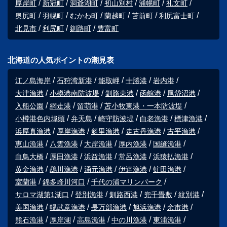
厚岸町
新冠町
洞爺湖町
初山別村
浦幌町
礼文町
奥尻町
羽幌町
むかわ町
蘭越町
苫前町
利尻富士町
北見市
利尻町
釧路町
豊富町
北海道の人気ポイントの潮見表
江ノ島海岸
石狩湾新港
能取岬
十勝港
岩内港
大津漁港
小樽港南防波堤
釧路東港
函館港
尾岱沼港
入船公園
網走港
留萌港
苫小牧東港・一本防波堤
小樽港色内埠頭
弁天島
崎守防波堤
白老漁港
標津漁港
浜厚真漁港
厚岸漁港
斜里漁港
走古丹漁港
古平漁港
恵山漁港
八雲漁港
大岸漁港
厚内漁港
国縫漁港
白鳥大橋
厚田漁港
浜益漁港
常呂漁港
浜猿払漁港
黄金漁港
鵡川漁港
涌元漁港
伊達漁港
虻田漁港
室蘭港
錦多峰川河口
千代の浦マリンパーク
サロマ湖第1湖口
登別漁港
釧路西港
兜千畳敷
紋別港
美国漁港
幌武意漁港
長万部漁港
旭浜漁港
余市港
熊石漁港
厚岸湖
高島漁港
中の川漁港
東浦漁港