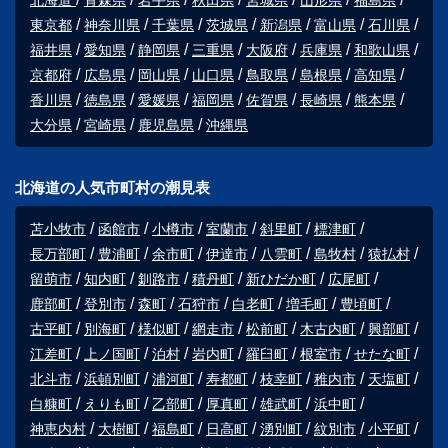
北海道
青森県
岩手県
秋田県
宮城県
山形県
福島県
東京都
神奈川県
千葉県
茨城県
新潟県
富山県
石川県
福井県
愛知県
静岡県
三重県
大阪府
兵庫県
和歌山県
京都府
広島県
岡山県
山口県
鳥取県
島根県
高知県
香川県
徳島県
愛媛県
福岡県
佐賀県
長崎県
熊本県
大分県
宮崎県
鹿児島県
沖縄県
北海道の人気市町村の潮見表
苫小牧市
函館市
小樽市
室蘭市
斜里町
標津町
長万部町
豊浦町
余市町
伊達市
八雲町
島牧村
猿払村
留萌市
知内町
釧路市
積丹町
新ひだか町
広尾町
鹿部町
登別市
森町
石狩市
白老町
増毛町
豊頃町
古平町
別海町
様似町
網走市
松前町
木古内町
興部町
江差町
上ノ国町
泊村
岩内町
羅臼町
根室市
せたな町
北斗市
浜頓別町
浦河町
寿都町
枝幸町
稚内市
天塩町
白糠町
えりも町
乙部町
厚真町
雄武町
浜中町
神恵内村
大樹町
福島町
日高町
湧別町
紋別市
小平町