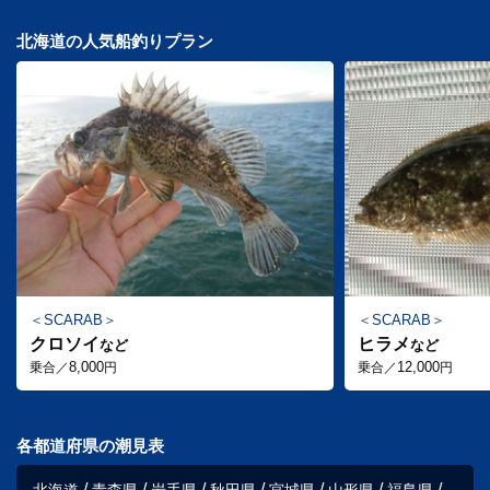
北海道の人気船釣りプラン
SCARAB
SCARAB
クロソイ
ヒラメ
など
など
8,000
12,000
乗合／
円
乗合／
円
各都道府県の潮見表