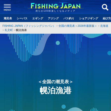
釣りが100倍楽しくなるメディア
潮見表
シーバス
エギング
アジング
バス釣り
ショアジギング
結び方
FISHING JAPAN（フィッシングジャパン）
全国の潮見表＜2026年最新版＞
北海道
礼文町
幌泊漁港
＜全国の潮見表＞
幌泊漁港