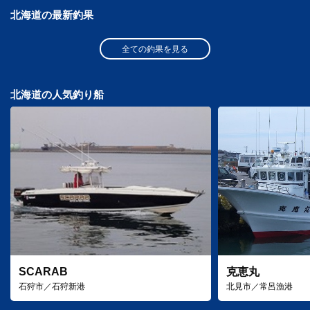
北海道の最新釣果
全ての釣果を見る
北海道の人気釣り船
SCARAB
克恵丸
石狩市／石狩新港
北見市／常呂漁港