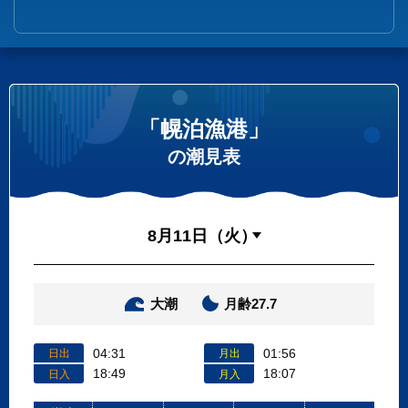
「幌泊漁港」
の潮見表
大潮
月齢27.7
04:31
01:56
日出
月出
18:49
18:07
日入
月入