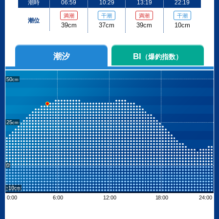
潮時
06:59
10:29
13:19
22:19
満潮
干潮
満潮
干潮
潮位
39cm
37cm
39cm
10cm
潮汐
BI
（爆釣指数）
50
25
0
-10
0:00
6:00
12:00
18:00
24:00
Leaflet
| ©
OpenStreetMap contributors