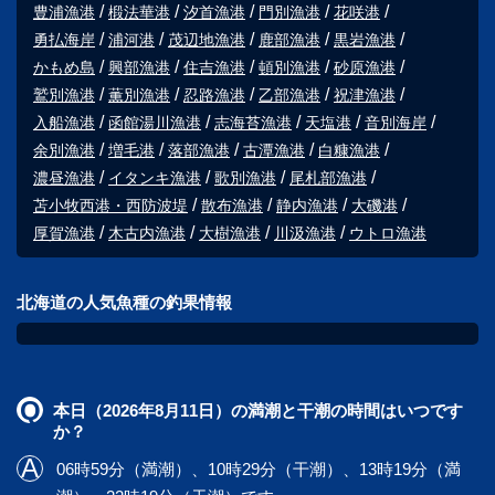
豊浦漁港
椴法華港
汐首漁港
門別漁港
花咲港
勇払海岸
浦河港
茂辺地漁港
鹿部漁港
黒岩漁港
かもめ島
興部漁港
住吉漁港
頓別漁港
砂原漁港
鷲別漁港
薫別漁港
忍路漁港
乙部漁港
祝津漁港
入船漁港
函館湯川漁港
志海苔漁港
天塩港
音別海岸
余別漁港
増毛港
落部漁港
古潭漁港
白糠漁港
濃昼漁港
イタンキ漁港
歌別漁港
尾札部漁港
苫小牧西港・西防波堤
散布漁港
静内漁港
大磯港
厚賀漁港
木古内漁港
大樹漁港
川汲漁港
ウトロ漁港
北海道の人気魚種の釣果情報
本日（2026年8月11日）の満潮と干潮の時間はいつです
か？
06時59分（満潮）、10時29分（干潮）、13時19分（満