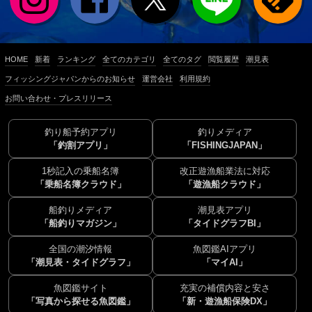
HOME
新着
ランキング
全てのカテゴリ
全てのタグ
閲覧履歴
潮見表
フィッシングジャパンからのお知らせ
運営会社
利用規約
お問い合わせ・プレスリリース
釣り船予約アプリ
釣りメディア
「釣割アプリ」
「FISHINGJAPAN」
1秒記入の乗船名簿
改正遊漁船業法に対応
「乗船名簿クラウド」
「遊漁船クラウド」
船釣りメディア
潮見表アプリ
「船釣りマガジン」
「タイドグラフBI」
全国の潮汐情報
魚図鑑AIアプリ
「潮見表・タイドグラフ」
「マイAI」
魚図鑑サイト
充実の補償内容と安さ
「写真から探せる魚図鑑」
「新・遊漁船保険DX」