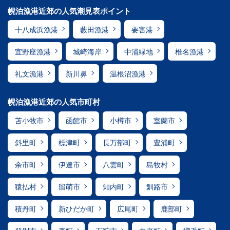
幌泊漁港近郊の人気潮見表ポイント
十八成浜漁港
藪田漁港
要害港
宜野座漁港
城崎海岸
中浦緑地
椎名漁港
礼文漁港
新川鼻
温根沼漁港
幌泊漁港近郊の人気市町村
苫小牧市
函館市
小樽市
室蘭市
斜里町
標津町
長万部町
豊浦町
余市町
伊達市
八雲町
島牧村
猿払村
留萌市
知内町
釧路市
積丹町
新ひだか町
広尾町
鹿部町