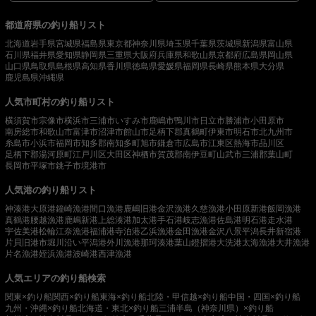
都道府県の釣り船リスト
北海道
岩手県
宮城県
福島県
東京都
神奈川県
埼玉県
千葉県
茨城県
新潟県
富山県
石川県
福井県
愛知県
静岡県
三重県
大阪府
兵庫県
和歌山県
京都府
広島県
岡山県
山口県
鳥取県
島根県
高知県
香川県
徳島県
愛媛県
福岡県
長崎県
熊本県
大分県
鹿児島県
沖縄県
人気市町村の釣り船リスト
横須賀市
宗像市
横浜市
三浦市
いすみ市
鹿嶋市
鴨川市
日立市
勝浦市
小田原市
南房総市
和歌山市
富津市
沼津市
館山市
足柄下郡真鶴町
伊東市
明石市
北九州市
糸島市
小浜市
福岡市
知多郡南知多町
旭市
鎌倉市
広島市
江東区
熱海市
品川区
足柄下郡湯河原町
江戸川区
大田区
神栖市
賀茂郡南伊豆町
山武市
三浦郡葉山町
長岡市
平塚市
銚子市
境港市
人気港の釣り船リスト
神湊港
大原港
鐘崎漁港
間口漁港
鹿嶋旧港
金沢漁港
久慈漁港
小田原新港
飯岡漁港
真鶴港
腰越漁港
鹿嶋新港
上総湊港
加太港
手石港
岐志漁港
佐島港
明石港
走水港
宇佐美港
松輪江奈漁港
福浦港
寺泊港
乙浜漁港
金田漁港
金沢八景平潟
長井新宿港
片貝旧港
市堀川沿い
平潟港
外川漁港
那珂湊港
葉山鐙摺港
大洗港
太海漁港
大井漁港
片名漁港
姪浜漁港
波崎港
西津漁港
人気エリアの釣り船検索
関東×釣り船
関西×釣り船
東海×釣り船
北陸・甲信越×釣り船
中国・四国×釣り船
九州・沖縄×釣り船
北海道・東北×釣り船
三浦半島（神奈川県）×釣り船