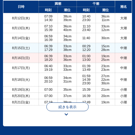
+
満潮
干潮
日時
潮名
−
時刻
潮位
時刻
潮位
07:09
38cm
10:40
36cm
8月12日(水)
大潮
14:30
39cm
23:00
11cm
07:10
36cm
11:10
33cm
8月13日(木)
大潮
15:39
40cm
23:40
12cm
06:59
34cm
8月14日(金)
11:40
30cm
大潮
16:39
39cm
06:39
33cm
00:29
15cm
8月15日(土)
中潮
17:29
38cm
12:20
28cm
06:39
33cm
01:00
19cm
8月16日(日)
中潮
18:20
36cm
13:00
25cm
06:40
33cm
01:39
23cm
8月17日(月)
中潮
19:19
33cm
13:49
23cm
01:59
27cm
06:59
34cm
8月18日(火)
14:39
22cm
中潮
20:10
31cm
23:00
30cm
8月19日(水)
07:00
35cm
15:39
21cm
小潮
8月20日(木)
07:00
37cm
16:39
20cm
小潮
8月21日(金)
07:19
38cm
17:49
19cm
小潮
続きを表示