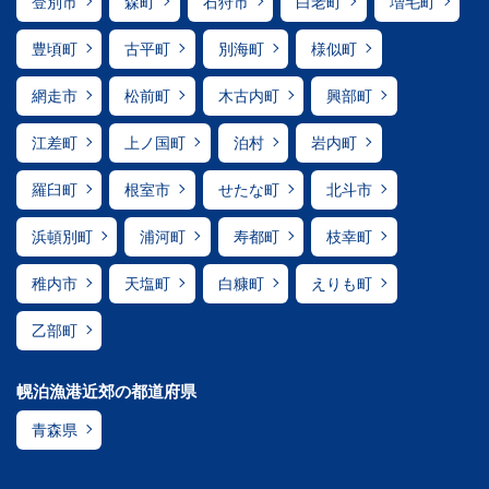
登別市
森町
石狩市
白老町
増毛町
豊頃町
古平町
別海町
様似町
網走市
松前町
木古内町
興部町
江差町
上ノ国町
泊村
岩内町
羅臼町
根室市
せたな町
北斗市
浜頓別町
浦河町
寿都町
枝幸町
稚内市
天塩町
白糠町
えりも町
乙部町
幌泊漁港近郊の都道府県
青森県