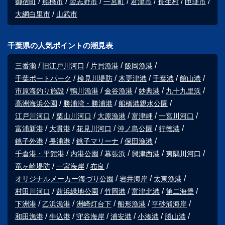
御宿町
船橋市
習志野市
一宮町
君津市
長生村
匝瑳市
大網白里市
山武市
千葉県の人気ポイントの潮見表
三番瀬
旧江戸川河口
片貝漁港
飯岡漁港
千葉ポートパーク
検見川堤防
木更津港
千葉港
館山港
市原海釣り施設
鴨川漁港
金谷漁港
妙典港
九十九里浜
高洲海浜公園
勝浦湾・勝浦港
船橋港親水公園
江戸川河口
栗山川河口
大原漁港
富津岬
一宮川河口
富浦新港
大貫港
花見川河口
沖ノ島公園
行徳港
銚子外港
長浦港
銚子マリーナ
保田漁港
千倉港・平館港
内港公園
幕張浜
興津西港
夷隅川河口
竜ヶ崎堤防
一宮海岸
布良
オリジナルメーカー海づり公園
岩井海岸
太東漁港
村田川河口
茜浜緑地公園
竹岡港
富津北港
第二海堡
下洲港
乙浜漁港
洲崎灯台下
船形漁港
平砂浦海岸
和田漁港
牛込港
守谷海岸
浦安港
小湊港
勝山港