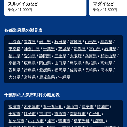
スルメイカ
マダイ
など
など
11,000
11,500
乗合／
円
乗合／
円
各都道府県の潮見表
北海道
青森県
岩手県
秋田県
宮城県
山形県
福島県
東京都
神奈川県
千葉県
茨城県
新潟県
富山県
石川県
福井県
愛知県
静岡県
三重県
大阪府
兵庫県
和歌山県
京都府
広島県
岡山県
山口県
鳥取県
島根県
高知県
香川県
徳島県
愛媛県
福岡県
佐賀県
長崎県
熊本県
大分県
宮崎県
鹿児島県
沖縄県
千葉県の人気市町村の潮見表
富津市
木更津市
九十九里町
館山市
浦安市
勝浦市
千葉市
銚子市
市川市
市原市
南房総市
白子町
袖ケ浦市
いすみ市
旭市
鴨川市
横芝光町
鋸南町