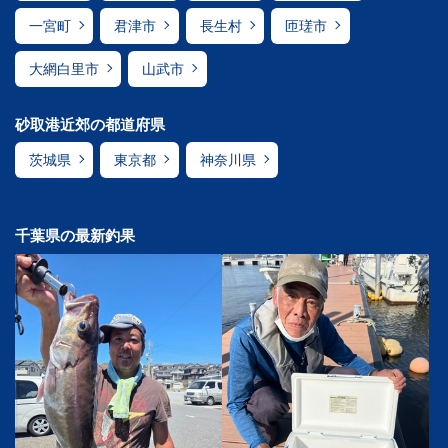
一宮町
君津市
長生村
匝瑳市
大網白里市
山武市
砂取港近郊の都道府県
茨城県
東京都
神奈川県
千葉県の最新釣果