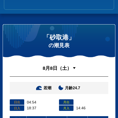
「砂取港」
の潮見表
若潮
月齢24.7
04:54
日出
月出
18:37
14:46
日入
月入