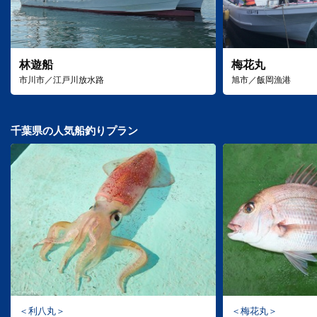
林遊船
梅花丸
市川市／江戸川放水路
旭市／飯岡漁港
千葉県の人気船釣りプラン
利八丸
梅花丸