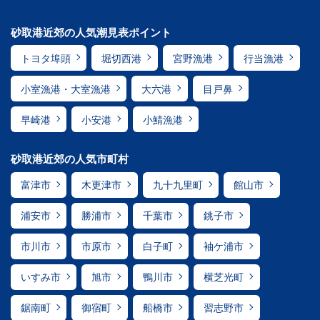
砂取港近郊の人気潮見表ポイント
トヨタ埠頭
堀切西港
宮野漁港
行当漁港
小室漁港・大室漁港
大六港
目戸鼻
早崎港
小安港
小鯖漁港
砂取港近郊の人気市町村
富津市
木更津市
九十九里町
館山市
浦安市
勝浦市
千葉市
銚子市
市川市
市原市
白子町
袖ケ浦市
いすみ市
旭市
鴨川市
横芝光町
鋸南町
御宿町
船橋市
習志野市