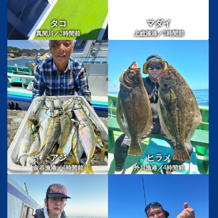
タコ
マダイ
3
3
真間川／
時間前
上総湊港／
時間前
アジ
ヒラメ
4
4
金谷漁港／
時間前
外川漁港／
時間前