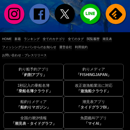
HOME
新着
ランキング
全てのカテゴリ
全てのタグ
閲覧履歴
潮見表
フィッシングジャパンからのお知らせ
運営会社
利用規約
お問い合わせ・プレスリリース
釣り船予約アプリ
釣りメディア
「釣割アプリ」
「FISHINGJAPAN」
1秒記入の乗船名簿
改正遊漁船業法に対応
「乗船名簿クラウド」
「遊漁船クラウド」
船釣りメディア
潮見表アプリ
「船釣りマガジン」
「タイドグラフBI」
全国の潮汐情報
魚図鑑AIアプリ
「潮見表・タイドグラフ」
「マイAI」