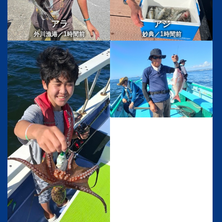
アラ
アジ
1
1
外川漁港／
時間前
妙典／
時間前