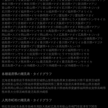
神奈川県×マダイ
神奈川県×ブリ
新潟県×マダイ
新潟県×ブリ
新潟県×マアジ
富山県×アオリイカ
富山県×ブリ
富山県×マダイ
石川県×ブリ
石川県×キジハタ
石川県×マダイ
福井県×ケンサキイカ
福井県×マダイ
福井県×アオリイカ
静岡県×マダイ
静岡県×イサキ
静岡県×マアジ
愛知県×ブリ
愛知県×マダイ
愛知県×タチウオ
三重県×ブリ
三重県×マダイ
三重県×ヒラメ
京都府×ケンサキイカ
京都府×ブリ
京都府×マダイ
大阪府×マダイ
大阪府×サワラ
大阪府×ブリ
兵庫県×ブリ
兵庫県×マダイ
兵庫県×マダコ
和歌山県×マダイ
和歌山県×マアジ
和歌山県×ブリ
鳥取県×ケンサキイカ
鳥取県×マアジ
鳥取県×アオリイカ
岡山県×スズキ
岡山県×マダイ
岡山県×ヒラメ
広島県×マダイ
広島県×キジハタ
広島県×ブリ
山口県×マダイ
山口県×ケンサキイカ
山口県×キジハタ
徳島県×ブリ
徳島県×マアジ
徳島県×チダイ
香川県×マダイ
香川県×アオリイカ
香川県×マゴチ
愛媛県×マダイ
愛媛県×ブリ
愛媛県×キジハタ
高知県×カンパチ
高知県×アカアマダイ
高知県×イサキ
福岡県×マダイ
福岡県×ヤリイカ
福岡県×ケンサキイカ
佐賀県×マダイ
佐賀県×ヒラマサ
佐賀県×イサキ
長崎県×マダイ
長崎県×キジハタ
長崎県×オオモンハタ
熊本県×マダイ
熊本県×ヒラメ
熊本県×メバル
鹿児島県×マダイ
鹿児島県×ケンサキイカ
鹿児島県×アオハタ
沖縄県×スジアラ
沖縄県×キハダ
沖縄県×バラハタ
各都道府県の潮見表・タイドグラフ
北海道
青森県
岩手県
秋田県
宮城県
山形県
福島県
東京都
神奈川県
千葉県
茨城県
新潟県
富山県
石川県
福井県
愛知県
静岡県
三重県
大阪府
兵庫県
和歌山県
京都府
広島県
岡山県
山口県
鳥取県
島根県
高知県
香川県
徳島県
愛媛県
福岡県
佐賀県
長崎県
熊本県
大分県
宮崎県
鹿児島県
沖縄県
人気市町村の潮見表・タイドグラフ
明石市
浜松市
糸島市
長崎市
周防大島町
広島市
和歌山市
鳴門市
富津市
下関市