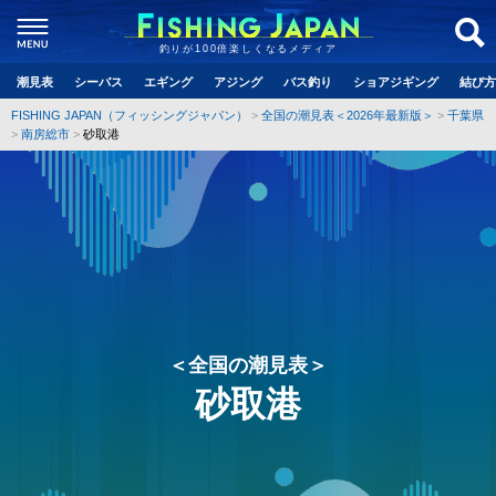
釣りが100倍楽しくなるメディア
潮見表
シーバス
エギング
アジング
バス釣り
ショアジギング
結び方
FISHING JAPAN（フィッシングジャパン）
全国の潮見表＜2026年最新版＞
千葉県
南房総市
砂取港
＜全国の潮見表＞
砂取港