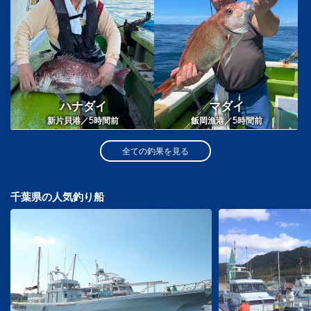
ハナダイ
マダイ
5
5
新片貝港／
時間前
飯岡漁港／
時間前
全ての釣果を見る
千葉県の人気釣り船