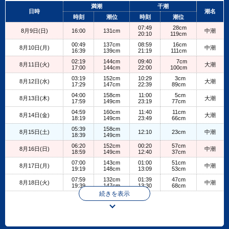
+
満潮
干潮
日時
潮名
−
時刻
潮位
時刻
潮位
07:49
28cm
8月9日(日)
16:00
131cm
中潮
20:10
119cm
00:49
137cm
08:59
16cm
8月10日(月)
中潮
16:39
139cm
21:19
111cm
02:19
144cm
09:40
7cm
8月11日(火)
大潮
17:00
144cm
22:00
100cm
03:19
152cm
10:29
3cm
8月12日(水)
大潮
17:29
147cm
22:39
89cm
04:00
158cm
11:00
5cm
8月13日(木)
大潮
17:59
149cm
23:19
77cm
04:59
160cm
11:40
11cm
8月14日(金)
大潮
18:19
149cm
23:49
66cm
05:39
158cm
8月15日(土)
12:10
23cm
中潮
18:39
149cm
06:20
152cm
00:20
57cm
8月16日(日)
中潮
18:59
149cm
12:40
37cm
07:00
143cm
01:00
51cm
8月17日(月)
中潮
19:19
148cm
13:09
53cm
07:59
132cm
01:39
47cm
8月18日(火)
中潮
19:39
147cm
13:30
68cm
続きを表示