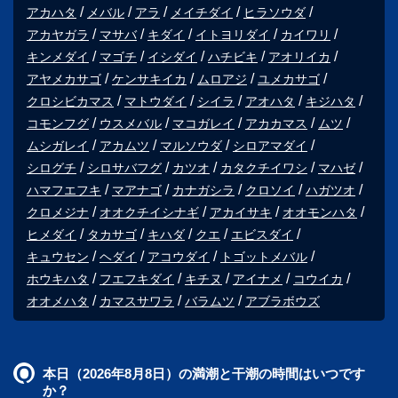
アカハタ
メバル
アラ
メイチダイ
ヒラソウダ
アカヤガラ
マサバ
キダイ
イトヨリダイ
カイワリ
キンメダイ
マゴチ
イシダイ
ハチビキ
アオリイカ
アヤメカサゴ
ケンサキイカ
ムロアジ
ユメカサゴ
クロシビカマス
マトウダイ
シイラ
アオハタ
キジハタ
コモンフグ
ウスメバル
マコガレイ
アカカマス
ムツ
ムシガレイ
アカムツ
マルソウダ
シロアマダイ
シログチ
シロサバフグ
カツオ
カタクチイワシ
マハゼ
ハマフエフキ
マアナゴ
カナガシラ
クロソイ
ハガツオ
クロメジナ
オオクチイシナギ
アカイサキ
オオモンハタ
ヒメダイ
タカサゴ
キハダ
クエ
エビスダイ
キュウセン
ヘダイ
アコウダイ
トゴットメバル
ホウキハタ
フエフキダイ
キチヌ
アイナメ
コウイカ
オオメハタ
カマスサワラ
バラムツ
アブラボウズ
本日（2026年8月8日）の満潮と干潮の時間はいつです
か？