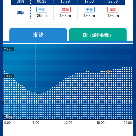
潮時
06:29
15:39
17:00
22:59
干潮
満潮
干潮
満潮
潮位
39cm
120cm
120cm
136cm
潮汐
BI
（爆釣指数）
200
100
0
-40
0:00
6:00
12:00
18:00
24:00
Leaflet
| ©
OpenStreetMap contributors