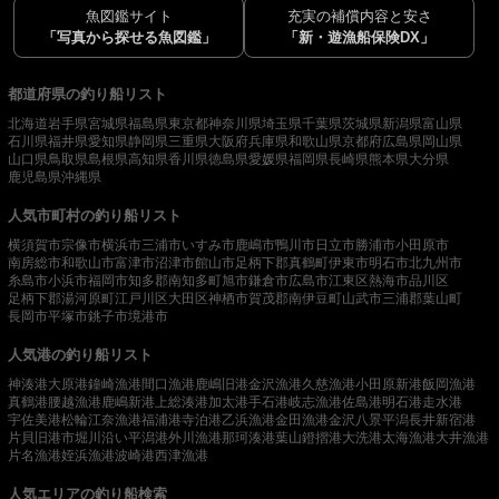
魚図鑑サイト
充実の補償内容と安さ
「写真から探せる魚図鑑」
「新・遊漁船保険DX」
都道府県の釣り船リスト
北海道
岩手県
宮城県
福島県
東京都
神奈川県
埼玉県
千葉県
茨城県
新潟県
富山県
石川県
福井県
愛知県
静岡県
三重県
大阪府
兵庫県
和歌山県
京都府
広島県
岡山県
山口県
鳥取県
島根県
高知県
香川県
徳島県
愛媛県
福岡県
長崎県
熊本県
大分県
鹿児島県
沖縄県
人気市町村の釣り船リスト
横須賀市
宗像市
横浜市
三浦市
いすみ市
鹿嶋市
鴨川市
日立市
勝浦市
小田原市
南房総市
和歌山市
富津市
沼津市
館山市
足柄下郡真鶴町
伊東市
明石市
北九州市
糸島市
小浜市
福岡市
知多郡南知多町
旭市
鎌倉市
広島市
江東区
熱海市
品川区
足柄下郡湯河原町
江戸川区
大田区
神栖市
賀茂郡南伊豆町
山武市
三浦郡葉山町
長岡市
平塚市
銚子市
境港市
人気港の釣り船リスト
神湊港
大原港
鐘崎漁港
間口漁港
鹿嶋旧港
金沢漁港
久慈漁港
小田原新港
飯岡漁港
真鶴港
腰越漁港
鹿嶋新港
上総湊港
加太港
手石港
岐志漁港
佐島港
明石港
走水港
宇佐美港
松輪江奈漁港
福浦港
寺泊港
乙浜漁港
金田漁港
金沢八景平潟
長井新宿港
片貝旧港
市堀川沿い
平潟港
外川漁港
那珂湊港
葉山鐙摺港
大洗港
太海漁港
大井漁港
片名漁港
姪浜漁港
波崎港
西津漁港
人気エリアの釣り船検索