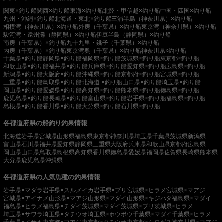
関東×釣り船
関西×釣り船
東海×釣り船
北陸・甲信越×釣り船
中国・四国×釣り船
九州・沖縄×釣り船
北海道・東北×釣り船
三浦半島（神奈川県）×釣り船
相模湾（神奈川県）×釣り船
外房（千葉県）×釣り船
東京湾（神奈川県）×釣り船
駿河湾・遠州灘（静岡県）×釣り船
伊豆半島（静岡県）×釣り船
南房（千葉県）×釣り船
九十九里・銚子（千葉県）×釣り船
内房（千葉県）×釣り船
東京湾奥（千葉県）×釣り船
神奈川県×釣り船
千葉県×釣り船
静岡県×釣り船
福岡県×釣り船
茨城県×釣り船
東京都×釣り船
和歌山県×釣り船
福井県×釣り船
兵庫県×釣り船
愛知県×釣り船
広島県×釣り船
新潟県×釣り船
大阪府×釣り船
沖縄県×釣り船
京都府×釣り船
宮城県×釣り船
三重県×釣り船
鳥取県×釣り船
北海道 ×釣り船
山口県×釣り船
埼玉県×釣り船
岡山県×釣り船
愛媛県×釣り船
高知県×釣り船
熊本県×釣り船
徳島県×釣り船
鹿児島県×釣り船
長崎県×釣り船
富山県×釣り船
岩手県×釣り船
福島県×釣り船
島根県×釣り船
香川県×釣り船
大分県×釣り船
石川県×釣り船
各都道府県の船釣り釣果情報
北海道
岩手県
宮城県
山形県
福島県
東京都
神奈川県
埼玉県
千葉県
茨城県
新潟県
富山県
石川県
福井県
愛知県
静岡県
三重県
大阪府
兵庫県
和歌山県
京都府
広島県
岡山県
山口県
鳥取県
島根県
高知県
香川県
徳島県
愛媛県
福岡県
佐賀県
長崎県
熊本県
大分県
鹿児島県
沖縄県
各都道府県の人気魚種の釣果情報
岩手県×マダラ
岩手県×スルメイカ
岩手県×ブリ
宮城県×ヒラメ
宮城県×マアジ
宮城県×アイナメ
山形県×マアジ
山形県×マダイ
山形県×キジハタ
福島県×マダイ
福島県×ヒラメ
福島県×チダイ
茨城県×マダイ
茨城県×ブリ
茨城県×ヒラメ
埼玉県×サワラ
埼玉県×タチウオ
埼玉県×ホウボウ
千葉県×マダイ
千葉県×ヒラメ
千葉県×イサキ
東京都×マアジ
東京都×タチウオ
東京都×シロギス
神奈川県×マアジ