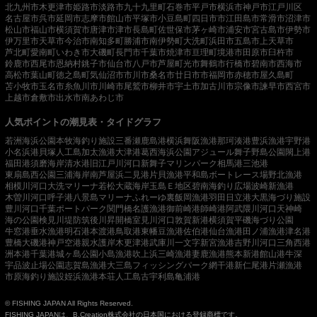
北九州市
木更津市
姫路市
淡路市
九十九里町
石巻市
平戸市
横浜市
神戸市
江戸川区
名古屋市
呉市
延岡市
志摩市
館山市
平塚市
小豆島町
四日市市
江田島市
常滑市
沼津市
松山市
福山市
横須賀市
唐津市
津市
長島町
佐世保市
茅ヶ崎市
浦安市
宮古島市
伊勢市
伊万里市
天草市
今治市
南知多町
勝浦市
南伊勢町
大洗町
浜田市
五島市
上天草市
芦北町
愛南町
いわき市
大磯町
長門市
千葉市
焼津市
亘理町
境港市
田原市
臼杵市
鈴鹿市
西尾市
恩納村
銚子市
仙台市
八戸市
芦屋町
光市
舞鶴市
行橋市
碧南市
西海市
高松市
葉山町
徳之島町
気仙沼市
市川市
桑名市
廿日市市
福岡市
赤穂市
屋久島町
苫小牧市
玉名市
糸魚川市
川崎市
尾鷲市
柳井市
宇土市
加古川市
宗像市
諫早市
西宮市
上越市
倉敷市
出水市
南あわじ市
人気ポイントの潮見表・タイドグラフ
若洲海浜公園
本牧海釣り施設
三番瀬
鹿島港
横浜
舞阪漁港
那珂湊港
豊浜漁港
宇野港
小名浜港
貝塚人工島
加太漁港
大津港
葛西海浜公園
アジュール舞子
野島公園
閖上港
福田港
須磨海岸
清水港
旧江戸川河口
新舞子マリンパーク
相馬港
三池港
東扇島西公園
三浦海岸
南芦屋浜
二見港
片貝漁港
平和島ボートレース場
野北漁港
相模川河口
大洗マリーナ
若松
大蔵海岸
玉島Ｅ地区
碧南海釣り広場
波崎新漁港
木曽川河口
呼子港
八景島マリーナ
ふれーゆ裏
飯岡漁港
羽田
日立港
大黒海づり施設
豊川河口
千葉ポートパーク
関門橋
名護漁港
御前崎港
師崎港
阿武隈川河口
天神崎
海の公園
検見川堤防
筑後川昇開橋
室見川河口
敦賀新港
横須賀
平磯海づり公園
牛窓港
垂水漁港
明石港
本渡港
鳥取港
東幡豆漁港
佐伯港
仙台漁港
田ノ浦漁港
津名港
豊橋
大磯港
神戸空港親水護岸
木更津港
武庫川一文字
新宮漁港
吉野川河口
三角西港
洲本港
千葉港
城ヶ島公園
小島漁港
吹上浜
三崎漁港
妻鹿漁港
熊本新港
館山港
牛深
宇品波止場公園
志賀島漁港
大三島フィッシングパーク
網干港
新仁尾港
片瀬漁港
市原海釣り施設
姪浜漁港
本荘人工島
古宇利島
亀浦港
© FISHING JAPAN All Rights Reserved.
FISHING JAPANは、B.Creation株式会社の日本国における登録商標です。