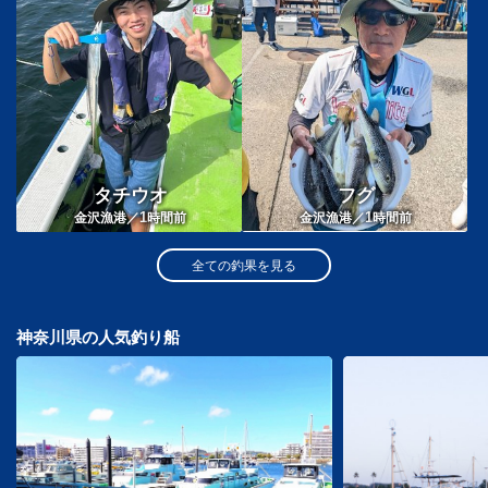
タチウオ
フグ
1
1
金沢漁港／
時間前
金沢漁港／
時間前
全ての釣果を見る
神奈川県の人気釣り船