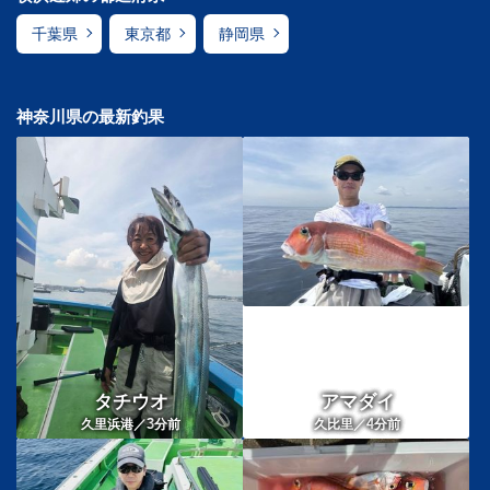
千葉県
東京都
静岡県
神奈川県の最新釣果
タチウオ
アマダイ
3
4
久里浜港／
分前
久比里／
分前