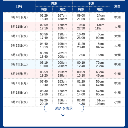
+
満潮
干潮
日時
潮名
−
時刻
潮位
時刻
潮位
01:29
167cm
09:00
24cm
8月10日(月)
中潮
16:49
180cm
21:59
130cm
02:59
178cm
10:00
13cm
8月11日(火)
大潮
17:19
189cm
22:30
115cm
03:59
190cm
10:49
8cm
8月12日(水)
大潮
17:49
195cm
23:09
99cm
04:40
199cm
11:29
8cm
8月13日(木)
大潮
18:19
199cm
23:40
84cm
05:30
202cm
8月14日(金)
12:00
16cm
大潮
18:40
200cm
06:19
200cm
00:19
72cm
8月15日(土)
中潮
19:00
200cm
12:40
29cm
06:59
193cm
00:59
63cm
8月16日(日)
中潮
19:20
198cm
13:10
47cm
07:40
183cm
01:29
58cm
8月17日(月)
中潮
19:40
195cm
13:40
67cm
08:30
170cm
02:00
57cm
8月18日(火)
中潮
19:59
191cm
14:00
86cm
09:29
156cm
02:40
61cm
8月19日(水)
小潮
20:19
185cm
14:30
104cm
続きを表示