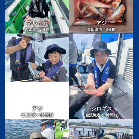
マルイカ
アジ
7
9
久比里／
分前
金田漁港／
分前
アジ
シロギス
1
1
金沢漁港／
時間前
金沢漁港／
時間前