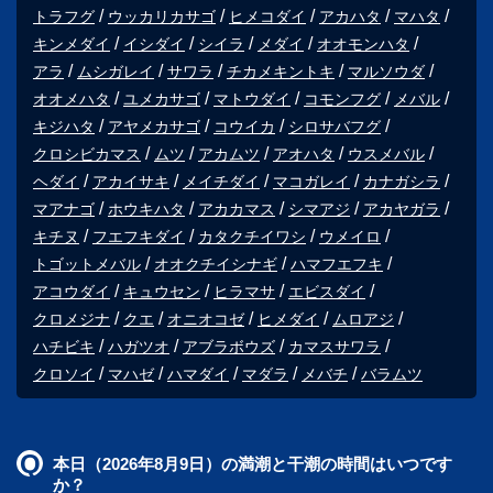
トラフグ
ウッカリカサゴ
ヒメコダイ
アカハタ
マハタ
キンメダイ
イシダイ
シイラ
メダイ
オオモンハタ
アラ
ムシガレイ
サワラ
チカメキントキ
マルソウダ
オオメハタ
ユメカサゴ
マトウダイ
コモンフグ
メバル
キジハタ
アヤメカサゴ
コウイカ
シロサバフグ
クロシビカマス
ムツ
アカムツ
アオハタ
ウスメバル
ヘダイ
アカイサキ
メイチダイ
マコガレイ
カナガシラ
マアナゴ
ホウキハタ
アカカマス
シマアジ
アカヤガラ
キチヌ
フエフキダイ
カタクチイワシ
ウメイロ
トゴットメバル
オオクチイシナギ
ハマフエフキ
アコウダイ
キュウセン
ヒラマサ
エビスダイ
クロメジナ
クエ
オニオコゼ
ヒメダイ
ムロアジ
ハチビキ
ハガツオ
アブラボウズ
カマスサワラ
クロソイ
マハゼ
ハマダイ
マダラ
メバチ
バラムツ
本日（2026年8月9日）の満潮と干潮の時間はいつです
か？