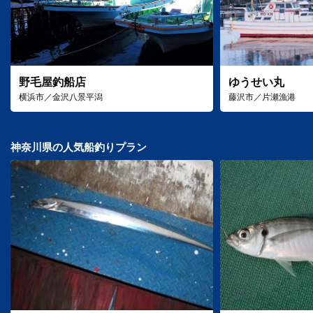
野毛屋釣船店
ゆうせい丸
横浜市／金沢八景平潟
藤沢市／片瀬漁港
神奈川県の人気船釣りプラン