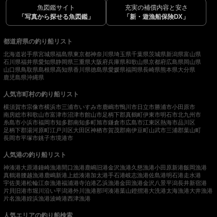
魚図鑑サイト
充実の補償内容と安さ
「写真から探せる魚図鑑」
「新・遊漁船保険DX」
都道府県の釣り船リスト
北海道
岩手県
宮城県
福島県
東京都
神奈川県
埼玉県
千葉県
茨城県
新潟県
富山県
石川県
福井県
愛知県
静岡県
三重県
大阪府
兵庫県
和歌山県
京都府
広島県
岡山県
山口県
鳥取県
島根県
高知県
香川県
徳島県
愛媛県
福岡県
長崎県
熊本県
大分県
鹿児島県
沖縄県
人気市町村の釣り船リスト
横須賀市
宗像市
横浜市
三浦市
いすみ市
鹿嶋市
鴨川市
日立市
勝浦市
小田原市
南房総市
和歌山市
富津市
沼津市
館山市
足柄下郡真鶴町
伊東市
明石市
北九州市
糸島市
小浜市
福岡市
知多郡南知多町
旭市
鎌倉市
広島市
江東区
熱海市
品川区
足柄下郡湯河原町
江戸川区
大田区
神栖市
賀茂郡南伊豆町
山武市
三浦郡葉山町
長岡市
平塚市
銚子市
境港市
人気港の釣り船リスト
神湊港
大原港
鐘崎漁港
間口漁港
鹿嶋旧港
金沢漁港
久慈漁港
小田原新港
飯岡漁港
真鶴港
腰越漁港
鹿嶋新港
上総湊港
加太港
手石港
岐志漁港
佐島港
明石港
走水港
宇佐美港
松輪江奈漁港
福浦港
寺泊港
乙浜漁港
金田漁港
金沢八景平潟
長井新宿港
片貝旧港
市堀川沿い
平潟港
外川漁港
那珂湊港
葉山鐙摺港
大洗港
太海漁港
大井漁港
片名漁港
姪浜漁港
波崎港
西津漁港
人気エリアの釣り船検索