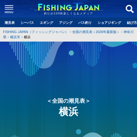
釣りが100倍楽しくなるメディア
潮見表
シーバス
エギング
アジング
バス釣り
ショアジギング
結び方
FISHING JAPAN（フィッシングジャパン）
全国の潮見表＜2026年最新版＞
神奈川
県
横浜市
横浜
＜全国の潮見表＞
横浜