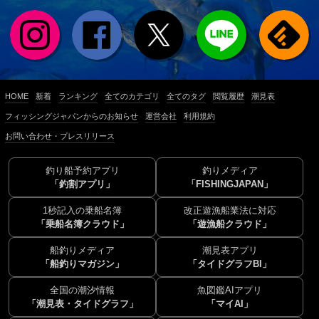
HOME
新着
ランキング
全てのカテゴリ
全てのタグ
閲覧履歴
潮見表
フィッシングジャパンからのお知らせ
運営会社
利用規約
お問い合わせ・プレスリリース
釣り船予約アプリ
釣りメディア
「釣割アプリ」
「FISHINGJAPAN」
1秒記入の乗船名簿
改正遊漁船業法に対応
「乗船名簿クラウド」
「遊漁船クラウド」
船釣りメディア
潮見表アプリ
「船釣りマガジン」
「タイドグラフBI」
全国の潮汐情報
魚図鑑AIアプリ
「潮見表・タイドグラフ」
「マイAI」