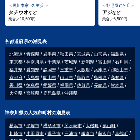
黒川本家 -久里浜-
野毛屋釣船店
タチウオ
アジ
など
など
10,500
6,500
乗合／
円
乗合／
円
各都道府県の潮見表
北海道
青森県
岩手県
秋田県
宮城県
山形県
福島県
東京都
神奈川県
千葉県
茨城県
新潟県
富山県
石川県
福井県
愛知県
静岡県
三重県
大阪府
兵庫県
和歌山県
京都府
広島県
岡山県
山口県
鳥取県
島根県
高知県
香川県
徳島県
愛媛県
福岡県
佐賀県
長崎県
熊本県
大分県
宮崎県
鹿児島県
沖縄県
神奈川県の人気市町村の潮見表
横浜市
平塚市
横須賀市
茅ヶ崎市
大磯町
葉山町
川崎市
小田原市
逗子市
三浦市
鎌倉市
藤沢市
真鶴町