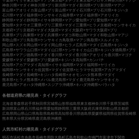
千葉県×イサキ
東京都×マアジ
東京都×タチウオ
東京都×シロギス
神奈川県×マアジ
神奈川県×マダイ
神奈川県×ブリ
新潟県×マダイ
新潟県×ブリ
新潟県×マアジ
富山県×アオリイカ
富山県×ブリ
富山県×マダイ
石川県×ブリ
石川県×キジハタ
石川県×マダイ
福井県×ケンサキイカ
福井県×マダイ
福井県×アオリイカ
静岡県×マダイ
静岡県×イサキ
静岡県×マアジ
愛知県×ブリ
愛知県×マダイ
愛知県×タチウオ
三重県×ブリ
三重県×マダイ
三重県×ヒラメ
京都府×ケンサキイカ
京都府×ブリ
京都府×マダイ
大阪府×マダイ
大阪府×サワラ
大阪府×ブリ
兵庫県×ブリ
兵庫県×マダイ
兵庫県×マダコ
和歌山県×マダイ
和歌山県×マアジ
和歌山県×ブリ
鳥取県×ケンサキイカ
鳥取県×マアジ
鳥取県×スルメイカ
岡山県×スズキ
岡山県×マダイ
岡山県×ヒラメ
広島県×マダイ
広島県×キジハタ
広島県×サワラ
山口県×マダイ
山口県×ケンサキイカ
山口県×キジハタ
徳島県×ブリ
徳島県×マアジ
徳島県×チダイ
香川県×マダイ
香川県×アオリイカ
香川県×マゴチ
愛媛県×マダイ
愛媛県×ブリ
愛媛県×キジハタ
高知県×カンパチ
高知県×アカアマダイ
高知県×イサキ
福岡県×マダイ
福岡県×ヤリイカ
福岡県×ケンサキイカ
佐賀県×マダイ
佐賀県×ヒラマサ
佐賀県×アカアマダイ
長崎県×マダイ
長崎県×キジハタ
長崎県×オオモンハタ
熊本県×マダイ
熊本県×ヒラメ
熊本県×メバル
鹿児島県×マダイ
鹿児島県×ケンサキイカ
鹿児島県×アオハタ
沖縄県×スジアラ
沖縄県×キハダ
沖縄県×バラハタ
各都道府県の潮見表・タイドグラフ
北海道
青森県
岩手県
秋田県
宮城県
山形県
福島県
東京都
神奈川県
千葉県
茨城県
新潟県
富山県
石川県
福井県
愛知県
静岡県
三重県
大阪府
兵庫県
和歌山県
京都府
広島県
岡山県
山口県
鳥取県
島根県
高知県
香川県
徳島県
愛媛県
福岡県
佐賀県
長崎県
熊本県
大分県
宮崎県
鹿児島県
沖縄県
人気市町村の潮見表・タイドグラフ
明石市
浜松市
糸島市
長崎市
周防大島町
広島市
和歌山市
鳴門市
富津市
下関市