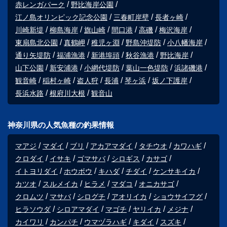
赤レンガパーク
野比海岸公園
江ノ島オリンピック記念公園
三春町岸壁
長者ヶ崎
川崎新堤
柳島海岸
旗山崎
間口港
高磯
梅沢海岸
東扇島北公園
真鶴岬
稚児ヶ淵
野島沖堤防
小八幡海岸
通り矢堤防
福浦漁港
新港埠頭
秋谷漁港
野比海岸
山下公園
新安浦港
小網代堤防
葉山一色堤防
浜諸磯港
観音崎
稲村ヶ崎
盗人狩
長浦
琴ヶ浜
坂ノ下護岸
長浜水路
根府川大根
観音山
神奈川県の人気魚種の釣果情報
マアジ
マダイ
ブリ
アカアマダイ
タチウオ
カワハギ
クロダイ
イサキ
ゴマサバ
シロギス
カサゴ
イトヨリダイ
ホウボウ
キハダ
チダイ
ケンサキイカ
カツオ
スルメイカ
ヒラメ
マダコ
オニカサゴ
クロムツ
マサバ
シログチ
アオリイカ
ショウサイフグ
ヒラソウダ
シロアマダイ
マゴチ
ヤリイカ
メジナ
カイワリ
カンパチ
ウマヅラハギ
キダイ
スズキ