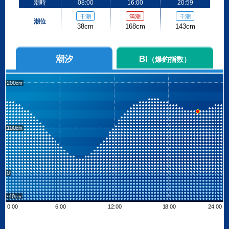
潮時
08:00
16:00
20:59
干潮
満潮
干潮
潮位
38cm
168cm
143cm
潮汐
BI
（爆釣指数）
200
100
0
-40
0:00
6:00
12:00
18:00
24:00
Leaflet
| ©
OpenStreetMap contributors