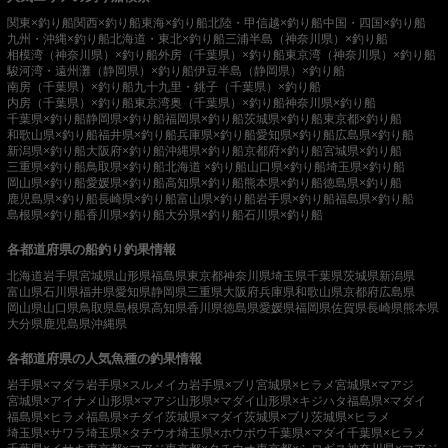
関東×釣り船
関西×釣り船
東海×釣り船
北陸・甲信越×釣り船
中国・四国×釣り船
九州・沖縄×釣り船
北海道・東北×釣り船
三浦半島（神奈川県）×釣り船
相模湾（神奈川県）×釣り船
外房（千葉県）×釣り船
東京湾（神奈川県）×釣り船
駿河湾・遠州灘（静岡県）×釣り船
伊豆半島（静岡県）×釣り船
南房（千葉県）×釣り船
九十九里・銚子（千葉県）×釣り船
内房（千葉県）×釣り船
東京湾奥（千葉県）×釣り船
神奈川県×釣り船
千葉県×釣り船
静岡県×釣り船
福岡県×釣り船
茨城県×釣り船
東京都×釣り船
和歌山県×釣り船
福井県×釣り船
兵庫県×釣り船
愛知県×釣り船
広島県×釣り船
新潟県×釣り船
大阪府×釣り船
沖縄県×釣り船
京都府×釣り船
宮城県×釣り船
三重県×釣り船
鳥取県×釣り船
北海道 ×釣り船
山口県×釣り船
埼玉県×釣り船
岡山県×釣り船
愛媛県×釣り船
高知県×釣り船
熊本県×釣り船
徳島県×釣り船
鹿児島県×釣り船
長崎県×釣り船
富山県×釣り船
岩手県×釣り船
福島県×釣り船
島根県×釣り船
香川県×釣り船
大分県×釣り船
石川県×釣り船
各都道府県の船釣り釣果情報
北海道
岩手県
宮城県
山形県
福島県
東京都
神奈川県
埼玉県
千葉県
茨城県
新潟県
富山県
石川県
福井県
愛知県
静岡県
三重県
大阪府
兵庫県
和歌山県
京都府
広島県
岡山県
山口県
鳥取県
島根県
高知県
香川県
徳島県
愛媛県
福岡県
佐賀県
長崎県
熊本県
大分県
鹿児島県
沖縄県
各都道府県の人気魚種の釣果情報
岩手県×マダラ
岩手県×スルメイカ
岩手県×ブリ
宮城県×ヒラメ
宮城県×マアジ
宮城県×アイナメ
山形県×マアジ
山形県×マダイ
山形県×キジハタ
福島県×マダイ
福島県×ヒラメ
福島県×チダイ
茨城県×マダイ
茨城県×ブリ
茨城県×ヒラメ
埼玉県×サワラ
埼玉県×タチウオ
埼玉県×ホウボウ
千葉県×マダイ
千葉県×ヒラメ