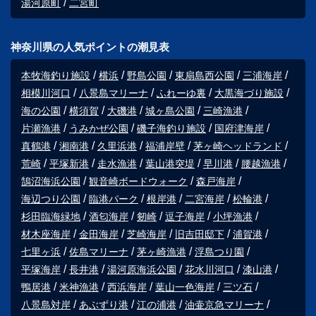
湯河原町
二宮町
神奈川県の人気ポイントの潮見表
本牧海釣り施設
横浜
野島公園
東扇島西公園
三浦海岸
相模川河口
八景島マリーナ
ふれーゆ裏
大黒海づり施設
海の公園
横須賀
大磯港
城ヶ島公園
三崎漁港
片瀬漁港
うみかぜ公園
磯子海釣り施設
国府津海岸
真鶴港
湘南港
久里浜港
福浦岸壁
茅ヶ崎ヘッドランド
荒崎
平塚新港
走水漁港
葉山港突堤
早川港
腰越漁港
鵠沼海浜公園
観音崎ボードウォーク
森戸海岸
海辺つり公園
臨港パーク
根岸港
二宮海岸
松輪港
杉田臨海緑地
酒匂海岸
剱崎
逗子海岸
小坪漁港
材木座海岸
金田海岸
芝崎海岸
旧吉田邸下
浦賀港
七里ヶ浜
佐島マリーナ
茅ヶ崎漁港
浮島つり園
平塚海岸
長井港
湯河原海浜公園
花水川河口
漆山港
鴨居港
米神漁港
西浜海岸
葉山一色海岸
三ツ石
八景島対岸
あぶずり港
江の浦港
油壷京急マリーナ