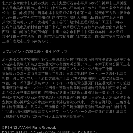
北九州市
木更津市
姫路市
淡路市
九十九里町
石巻市
平戸市
横浜市
神戸市
江戸川区
名古屋市
呉市
延岡市
志摩市
館山市
平塚市
小豆島町
四日市市
江田島市
常滑市
沼津市
松山市
福山市
横須賀市
唐津市
津市
長島町
佐世保市
茅ヶ崎市
浦安市
宮古島市
伊勢市
伊万里市
天草市
今治市
南知多町
勝浦市
南伊勢町
大洗町
浜田市
五島市
上天草市
芦北町
愛南町
いわき市
大磯町
千葉市
長門市
焼津市
亘理町
境港市
田原市
臼杵市
鈴鹿市
西尾市
恩納村
仙台市
銚子市
八戸市
芦屋町
光市
舞鶴市
行橋市
碧南市
高松市
西海市
葉山町
徳之島町
気仙沼市
市川市
桑名市
廿日市市
福岡市
赤穂市
屋久島町
苫小牧市
玉名市
糸魚川市
川崎市
尾鷲市
柳井市
宇土市
加古川市
宗像市
諫早市
西宮市
上越市
倉敷市
出水市
南あわじ市
人気ポイントの潮見表・タイドグラフ
若洲海浜公園
本牧海釣り施設
三番瀬
鹿島港
横浜
舞阪漁港
那珂湊港
豊浜漁港
宇野港
小名浜港
貝塚人工島
加太漁港
大津港
葛西海浜公園
アジュール舞子
野島公園
閖上港
福田港
須磨海岸
清水港
旧江戸川河口
新舞子マリンパーク
相馬港
三池港
東扇島西公園
三浦海岸
南芦屋浜
二見港
片貝漁港
平和島ボートレース場
野北漁港
相模川河口
大洗マリーナ
若松
大蔵海岸
玉島Ｅ地区
碧南海釣り広場
波崎新漁港
木曽川河口
呼子港
八景島マリーナ
ふれーゆ裏
飯岡漁港
羽田
日立港
大黒海づり施設
豊川河口
千葉ポートパーク
関門橋
名護漁港
御前崎港
師崎港
阿武隈川河口
天神崎
海の公園
検見川堤防
筑後川昇開橋
室見川河口
敦賀新港
横須賀
平磯海づり公園
牛窓港
垂水漁港
明石港
本渡港
鳥取港
東幡豆漁港
佐伯港
仙台漁港
田ノ浦漁港
津名港
豊橋
大磯港
神戸空港親水護岸
木更津港
新宮漁港
武庫川一文字
吉野川河口
三角西港
洲本港
千葉港
城ヶ島公園
小島漁港
吹上浜
三崎漁港
妻鹿漁港
熊本新港
館山港
牛深
宇品波止場公園
志賀島漁港
大三島フィッシングパーク
網干港
新仁尾港
片瀬漁港
市原海釣り施設
姪浜漁港
本荘人工島
古宇利島
亀浦港
© FISHING JAPAN All Rights Reserved.
FISHING JAPANは、B.Creation株式会社の日本国における登録商標です。