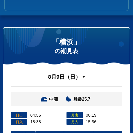
「横浜」
の潮見表
中潮
月齢25.7
04:55
00:19
日出
月出
18:38
15:56
日入
月入