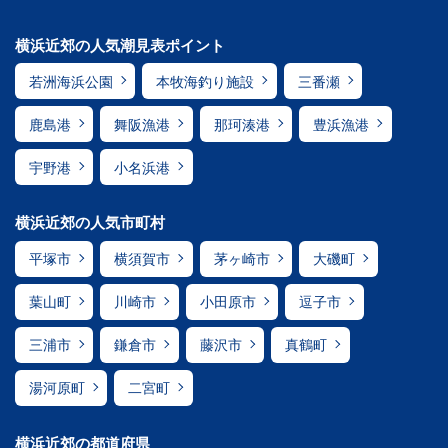
横浜近郊の人気潮見表ポイント
若洲海浜公園
本牧海釣り施設
三番瀬
鹿島港
舞阪漁港
那珂湊港
豊浜漁港
宇野港
小名浜港
横浜近郊の人気市町村
平塚市
横須賀市
茅ヶ崎市
大磯町
葉山町
川崎市
小田原市
逗子市
三浦市
鎌倉市
藤沢市
真鶴町
湯河原町
二宮町
横浜近郊の都道府県