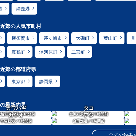
港
網走港
近郊の人気市町村
横須賀市
茅ヶ崎市
大磯町
葉山町
川
真鶴町
湯河原町
二宮町
近郊の都道府県
東京都
静岡県
の最新釣果
カワハギ
タコ
36
1
松輪江奈漁港／
カツオ
分前
金沢八景乙舳／
アジ
時間前
1
1
平塚新港／
時間前
金田漁港／
時間前
全ての釣果