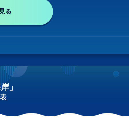
見る
海岸」
表