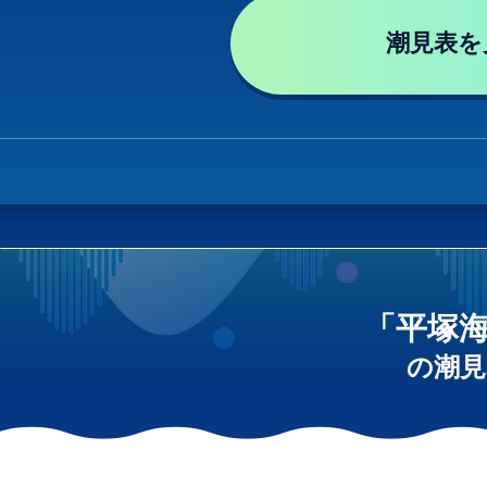
潮見表を
「平塚
の潮見