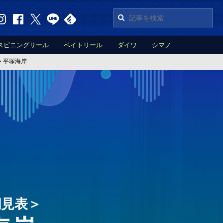
スピニングリール
ベイトリール
ダイワ
シマノ
>
平塚海岸
潮見表＞