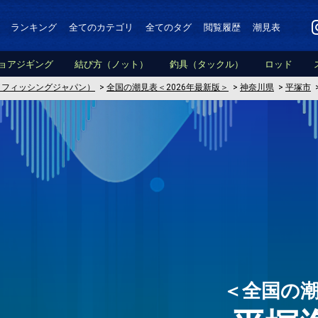
ランキング
全てのカテゴリ
全てのタグ
閲覧履歴
潮見表
ョアジギング
結び方（ノット）
釣具（タックル）
ロッド
PAN（フィッシングジャパン）
>
全国の潮見表＜2026年最新版＞
>
神奈川県
>
平塚市
＜全国の