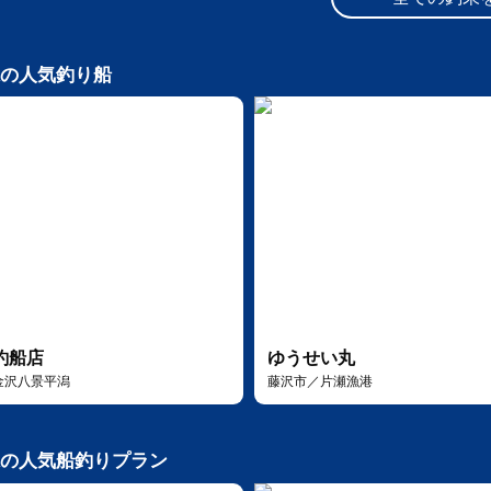
の人気釣り船
釣船店
ゆうせい丸
金沢八景平潟
藤沢市／片瀬漁港
の人気船釣りプラン