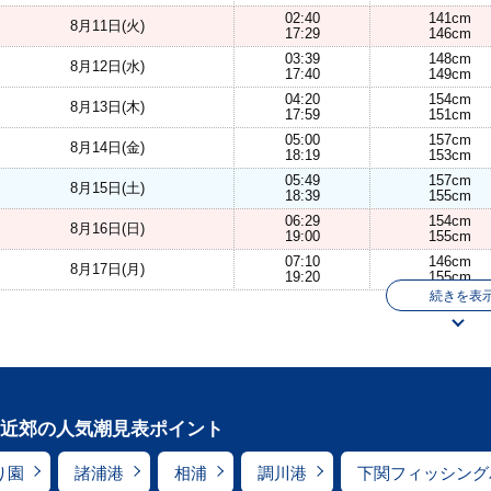
02:40
141cm
8月11日(火)
17:29
146cm
03:39
148cm
8月12日(水)
17:40
149cm
04:20
154cm
8月13日(木)
17:59
151cm
05:00
157cm
8月14日(金)
18:19
153cm
05:49
157cm
8月15日(土)
18:39
155cm
06:29
154cm
8月16日(日)
19:00
155cm
07:10
146cm
8月17日(月)
19:20
155cm
続きを表
近郊の人気潮見表ポイント
り園
諸浦港
相浦
調川港
下関フィッシング