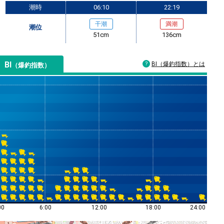
潮時
06:10
22:19
干潮
満潮
潮位
51cm
136cm
BI
BI（爆釣指数）とは
（爆釣指数）
00
6:00
12:00
18:00
24:00