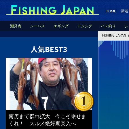
HOME
新着
潮見表
シーバス
エギング
アジング
バス釣り
シ
FISHING JA
人気BEST3
南房まで群れ拡大 今こそ乗せま
くれ！ スルメ絶好期突入へ