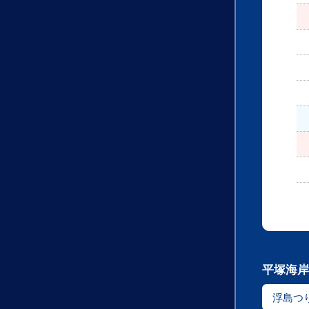
平塚海岸
浮島つ