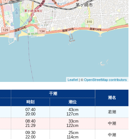
Leaflet
| ©
OpenStreetMap contributors
干潮
潮名
時刻
潮位
07:40
43cm
若潮
20:00
127cm
08:40
33cm
中潮
21:29
122cm
09:30
25cm
中潮
22:00
114cm