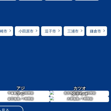
崎市
小田原市
逗子市
三浦市
鎌倉市
アジ
カツオ
1
1
平塚新港／
アジ
時間前
長井荒崎漁港／
タチウオ
時間前
1
1
金田漁港／
時間前
大津漁港／
時間前
を見る