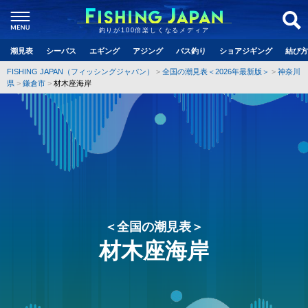
釣りが100倍楽しくなるメディア
潮見表
シーバス
エギング
アジング
バス釣り
ショアジギング
結び方
FISHING JAPAN（フィッシングジャパン）
全国の潮見表＜2026年最新版＞
神奈川
県
鎌倉市
材木座海岸
＜全国の潮見表＞
材木座海岸