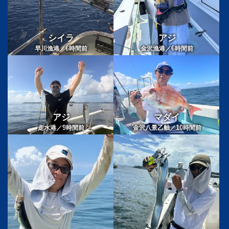
シイラ
アジ
6
6
早川漁港／
時間前
金沢漁港／
時間前
アジ
マダイ
9
10
走水港／
時間前
金沢八景乙舳／
時間前