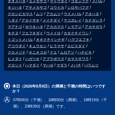
オオメハタ
ユメカサゴ
マトウダイ
コモンフグ
メバル
キジハタ
アヤメカサゴ
コウイカ
シロサバフグ
クロシビカマス
ムツ
アカムツ
ウスメバル
アオハタ
ヘダイ
アカイサキ
メイチダイ
マコガレイ
カナガシラ
マアナゴ
ホウキハタ
アカカマス
シマアジ
アカヤガラ
キチヌ
フエフキダイ
ウメイロ
カタクチイワシ
トゴットメバル
オオクチイシナギ
ハマフエフキ
アコウダイ
キュウセン
ヒラマサ
エビスダイ
クロメジナ
オニオコゼ
クエ
ムロアジ
ハチビキ
ヒメダイ
ハガツオ
アブラボウズ
カマスサワラ
クロソイ
ハマダイ
マハゼ
マダラ
メバチ
バラムツ
本日（2026年8月8日）の満潮と干潮の時間はいつです
か？
07時00分（干潮）、16時00分（満潮）、18時19分（干
潮）、23時39分（満潮）です。