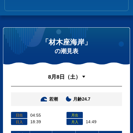
「材木座海岸」
の潮見表
若潮
月齢24.7
04:55
日出
月出
18:39
14:49
日入
月入