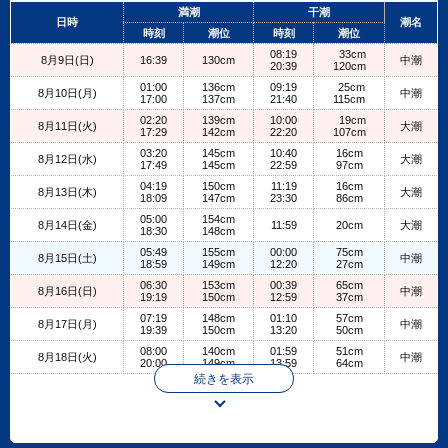
+
満潮
干潮
日時
潮名
−
時刻
潮位
時刻
潮位
08:19
33cm
8月9日(日)
16:39
130cm
中潮
20:39
120cm
01:00
136cm
09:19
25cm
8月10日(月)
中潮
17:00
137cm
21:40
115cm
02:20
139cm
10:00
19cm
8月11日(火)
大潮
17:29
142cm
22:20
107cm
03:20
145cm
10:40
16cm
8月12日(水)
大潮
17:49
145cm
22:59
97cm
04:19
150cm
11:19
16cm
8月13日(木)
大潮
18:09
147cm
23:30
86cm
05:00
154cm
8月14日(金)
11:59
20cm
大潮
18:30
148cm
05:49
155cm
00:00
75cm
8月15日(土)
中潮
18:59
149cm
12:20
27cm
06:30
153cm
00:39
65cm
8月16日(日)
中潮
19:19
150cm
12:59
37cm
07:19
148cm
01:10
57cm
8月17日(月)
中潮
19:39
150cm
13:20
50cm
08:00
140cm
01:59
51cm
8月18日(火)
中潮
20:00
149cm
13:59
64cm
続きを表示