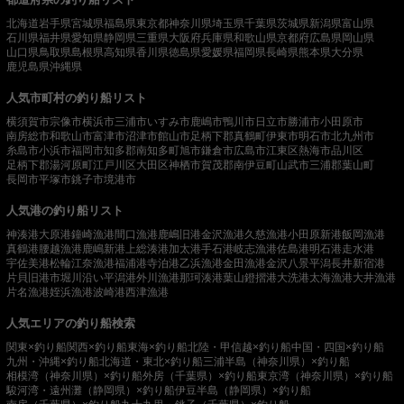
北海道
岩手県
宮城県
福島県
東京都
神奈川県
埼玉県
千葉県
茨城県
新潟県
富山県
石川県
福井県
愛知県
静岡県
三重県
大阪府
兵庫県
和歌山県
京都府
広島県
岡山県
山口県
鳥取県
島根県
高知県
香川県
徳島県
愛媛県
福岡県
長崎県
熊本県
大分県
鹿児島県
沖縄県
人気市町村の釣り船リスト
横須賀市
宗像市
横浜市
三浦市
いすみ市
鹿嶋市
鴨川市
日立市
勝浦市
小田原市
南房総市
和歌山市
富津市
沼津市
館山市
足柄下郡真鶴町
伊東市
明石市
北九州市
糸島市
小浜市
福岡市
知多郡南知多町
旭市
鎌倉市
広島市
江東区
熱海市
品川区
足柄下郡湯河原町
江戸川区
大田区
神栖市
賀茂郡南伊豆町
山武市
三浦郡葉山町
長岡市
平塚市
銚子市
境港市
人気港の釣り船リスト
神湊港
大原港
鐘崎漁港
間口漁港
鹿嶋旧港
金沢漁港
久慈漁港
小田原新港
飯岡漁港
真鶴港
腰越漁港
鹿嶋新港
上総湊港
加太港
手石港
岐志漁港
佐島港
明石港
走水港
宇佐美港
松輪江奈漁港
福浦港
寺泊港
乙浜漁港
金田漁港
金沢八景平潟
長井新宿港
片貝旧港
市堀川沿い
平潟港
外川漁港
那珂湊港
葉山鐙摺港
大洗港
太海漁港
大井漁港
片名漁港
姪浜漁港
波崎港
西津漁港
人気エリアの釣り船検索
関東×釣り船
関西×釣り船
東海×釣り船
北陸・甲信越×釣り船
中国・四国×釣り船
九州・沖縄×釣り船
北海道・東北×釣り船
三浦半島（神奈川県）×釣り船
相模湾（神奈川県）×釣り船
外房（千葉県）×釣り船
東京湾（神奈川県）×釣り船
駿河湾・遠州灘（静岡県）×釣り船
伊豆半島（静岡県）×釣り船