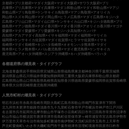
京都府×ブリ
京都府×マダイ
大阪府×マダイ
大阪府×サワラ
大阪府×ブリ
兵庫県×ブリ
兵庫県×マダイ
兵庫県×マダコ
和歌山県×マダイ
和歌山県×マアジ
和歌山県×ブリ
鳥取県×ケンサキイカ
鳥取県×マアジ
鳥取県×アオリイカ
岡山県×スズキ
岡山県×マダイ
岡山県×ヒラメ
広島県×マダイ
広島県×キジハタ
広島県×ブリ
山口県×マダイ
山口県×ケンサキイカ
山口県×キジハタ
徳島県×ブリ
徳島県×マアジ
徳島県×チダイ
香川県×マダイ
香川県×アオリイカ
香川県×マゴチ
愛媛県×マダイ
愛媛県×ブリ
愛媛県×キジハタ
高知県×カンパチ
高知県×アカアマダイ
高知県×イサキ
福岡県×マダイ
福岡県×ヤリイカ
福岡県×ケンサキイカ
佐賀県×マダイ
佐賀県×ヒラマサ
佐賀県×イサキ
長崎県×マダイ
長崎県×キジハタ
長崎県×オオモンハタ
熊本県×マダイ
熊本県×ヒラメ
熊本県×メバル
鹿児島県×マダイ
鹿児島県×ケンサキイカ
鹿児島県×アオハタ
沖縄県×スジアラ
沖縄県×キハダ
沖縄県×バラハタ
各都道府県の潮見表・タイドグラフ
北海道
青森県
岩手県
秋田県
宮城県
山形県
福島県
東京都
神奈川県
千葉県
茨城県
新潟県
富山県
石川県
福井県
愛知県
静岡県
三重県
大阪府
兵庫県
和歌山県
京都府
広島県
岡山県
山口県
鳥取県
島根県
高知県
香川県
徳島県
愛媛県
福岡県
佐賀県
長崎県
熊本県
大分県
宮崎県
鹿児島県
沖縄県
人気市町村の潮見表・タイドグラフ
明石市
浜松市
糸島市
長崎市
周防大島町
広島市
和歌山市
鳴門市
富津市
下関市
北九州市
木更津市
姫路市
淡路市
九十九里町
石巻市
平戸市
横浜市
神戸市
江戸川区
名古屋市
呉市
延岡市
志摩市
館山市
平塚市
小豆島町
四日市市
江田島市
常滑市
沼津市
松山市
福山市
横須賀市
唐津市
津市
長島町
佐世保市
茅ヶ崎市
浦安市
宮古島市
伊勢市
伊万里市
天草市
今治市
南知多町
勝浦市
南伊勢町
大洗町
浜田市
五島市
上天草市
芦北町
愛南町
いわき市
大磯町
長門市
千葉市
焼津市
亘理町
境港市
田原市
臼杵市