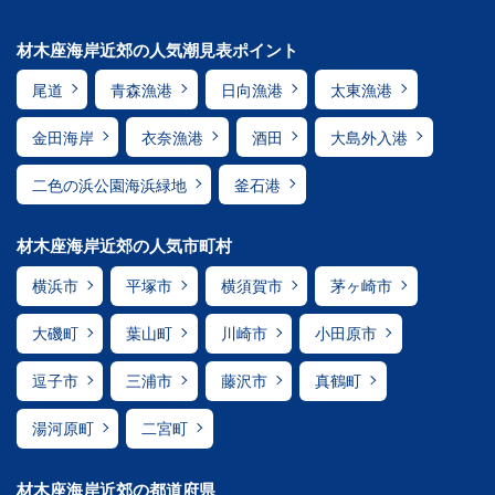
材木座海岸近郊の人気潮見表ポイント
尾道
青森漁港
日向漁港
太東漁港
金田海岸
衣奈漁港
酒田
大島外入港
二色の浜公園海浜緑地
釜石港
材木座海岸近郊の人気市町村
横浜市
平塚市
横須賀市
茅ヶ崎市
大磯町
葉山町
川崎市
小田原市
逗子市
三浦市
藤沢市
真鶴町
湯河原町
二宮町
材木座海岸近郊の都道府県