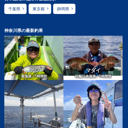
千葉県
東京都
静岡県
神奈川県の最新釣果
アジ
マダイ
5
5
柴漁港／
時間前
松輪江奈漁港／
時間前