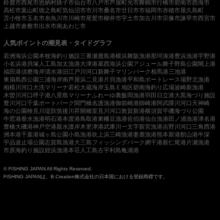
鈴鹿市
西尾市
恩納村
銚子市
仙台市
八戸市
芦屋町
光市
舞鶴市
行橋市
碧南市
西海市
高松市
葉山町
徳之島町
気仙沼市
市川市
桑名市
廿日市市
福岡市
赤穂市
屋久島町
苫小牧市
玉名市
糸魚川市
川崎市
尾鷲市
柳井市
宇土市
加古川市
宗像市
諫早市
西宮市
上越市
倉敷市
出水市
南あわじ市
人気ポイントの潮見表・タイドグラフ
若洲海浜公園
本牧海釣り施設
三番瀬
鹿島港
横浜
舞阪漁港
那珂湊港
豊浜漁港
宇野港
小名浜港
貝塚人工島
加太漁港
大津港
葛西海浜公園
アジュール舞子
野島公園
閖上港
福田港
須磨海岸
清水港
旧江戸川河口
新舞子マリンパーク
相馬港
三池港
東扇島西公園
三浦海岸
南芦屋浜
二見港
片貝漁港
平和島ボートレース場
野北漁港
相模川河口
大洗マリーナ
若松
大蔵海岸
玉島Ｅ地区
碧南海釣り広場
波崎新漁港
木曽川河口
呼子港
八景島マリーナ
ふれーゆ裏
飯岡漁港
羽田
日立港
大黒海づり施設
豊川河口
千葉ポートパーク
関門橋
名護漁港
御前崎港
師崎港
阿武隈川河口
天神崎
海の公園
検見川堤防
筑後川昇開橋
室見川河口
敦賀新港
横須賀
平磯海づり公園
牛窓港
垂水漁港
明石港
本渡港
鳥取港
東幡豆漁港
佐伯港
仙台漁港
田ノ浦漁港
津名港
豊橋
大磯港
神戸空港親水護岸
木更津港
武庫川一文字
新宮漁港
吉野川河口
三角西港
洲本港
千葉港
城ヶ島公園
小島漁港
吹上浜
三崎漁港
妻鹿漁港
熊本新港
館山港
牛深
宇品波止場公園
志賀島漁港
大三島フィッシングパーク
網干港
新仁尾港
片瀬漁港
市原海釣り施設
姪浜漁港
本荘人工島
古宇利島
亀浦港
© FISHING JAPAN All Rights Reserved.
FISHING JAPANは、B.Creation株式会社の日本国における登録商標です。