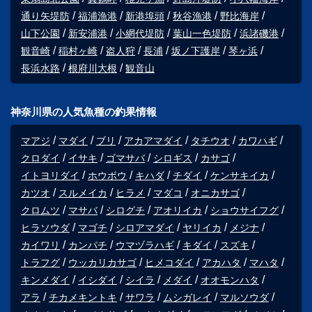
通り矢堤防
福浦漁港
新港埠頭
秋谷漁港
野比海岸
山下公園
新安浦港
小網代堤防
葉山一色堤防
浜諸磯港
観音崎
稲村ヶ崎
盗人狩
長浦
坂ノ下護岸
琴ヶ浜
長浜水路
根府川大根
観音山
神奈川県の人気魚種の釣果情報
マアジ
マダイ
ブリ
アカアマダイ
タチウオ
カワハギ
クロダイ
イサキ
ゴマサバ
シロギス
カサゴ
イトヨリダイ
ホウボウ
キハダ
チダイ
ケンサキイカ
カツオ
スルメイカ
ヒラメ
マダコ
オニカサゴ
クロムツ
マサバ
シログチ
アオリイカ
ショウサイフグ
ヒラソウダ
マゴチ
シロアマダイ
ヤリイカ
メジナ
カイワリ
カンパチ
ウマヅラハギ
キダイ
スズキ
トラフグ
ウッカリカサゴ
ヒメコダイ
アカハタ
マハタ
キンメダイ
イシダイ
シイラ
メダイ
オオモンハタ
アラ
チカメキントキ
サワラ
ムシガレイ
マルソウダ