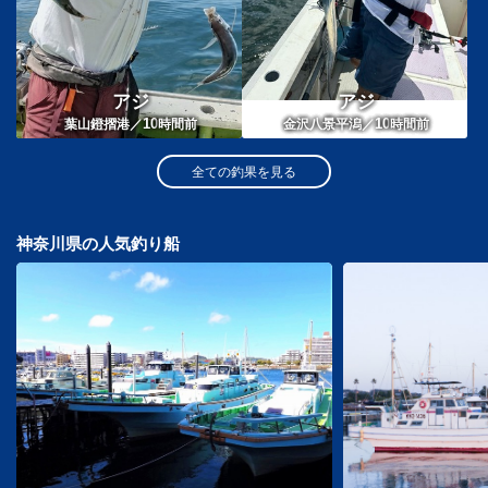
アジ
アジ
10
10
葉山鐙摺港／
時間前
金沢八景平潟／
時間前
全ての釣果を見る
神奈川県の人気釣り船