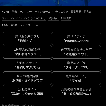
HOME
新着
ランキング
全てのカテゴリ
全てのタグ
閲覧履歴
潮見表
フィッシングジャパンからのお知らせ
運営会社
利用規約
お問い合わせ・プレスリリース
釣り船予約アプリ
釣りメディア
「釣割アプリ」
「FISHINGJAPAN」
1秒記入の乗船名簿
改正遊漁船業法に対応
「乗船名簿クラウド」
「遊漁船クラウド」
船釣りメディア
潮見表アプリ
「船釣りマガジン」
「タイドグラフBI」
全国の潮汐情報
魚図鑑AIアプリ
「潮見表・タイドグラフ」
「マイAI」
魚図鑑サイト
充実の補償内容と安さ
「写真から探せる魚図鑑」
「新・遊漁船保険DX」
都道府県の釣り船リスト