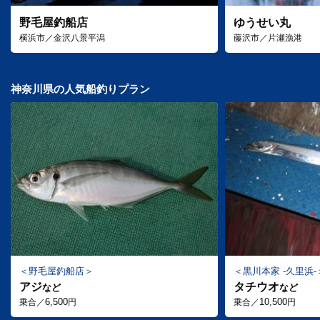
野毛屋釣船店
ゆうせい丸
横浜市／金沢八景平潟
藤沢市／片瀬漁港
神奈川県の人気船釣りプラン
野毛屋釣船店
黒川本家 -久里浜-
アジ
タチウオ
など
など
6,500
10,500
乗合／
円
乗合／
円