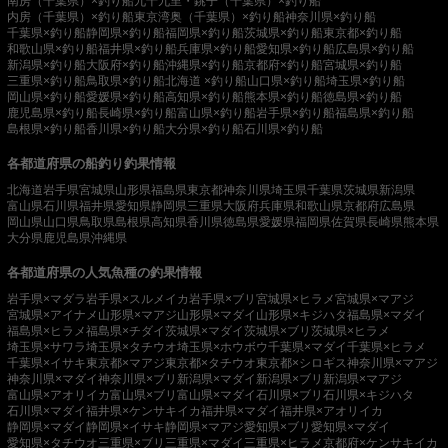
南房（千葉県）×釣り船
九十九里・銚子（千葉県）×釣り船
内房（千葉県）×釣り船
東京湾奥（千葉県）×釣り船
神奈川県×釣り船
千葉県×釣り船
静岡県×釣り船
福岡県×釣り船
茨城県×釣り船
東京都×釣り船
和歌山県×釣り船
福井県×釣り船
兵庫県×釣り船
愛知県×釣り船
広島県×釣り船
新潟県×釣り船
大阪府×釣り船
沖縄県×釣り船
京都府×釣り船
宮城県×釣り船
三重県×釣り船
鳥取県×釣り船
北海道 ×釣り船
山口県×釣り船
埼玉県×釣り船
岡山県×釣り船
愛媛県×釣り船
高知県×釣り船
熊本県×釣り船
徳島県×釣り船
鹿児島県×釣り船
長崎県×釣り船
富山県×釣り船
岩手県×釣り船
福島県×釣り船
島根県×釣り船
香川県×釣り船
大分県×釣り船
石川県×釣り船
各都道府県の船釣り釣果情報
北海道
岩手県
宮城県
山形県
福島県
東京都
神奈川県
埼玉県
千葉県
茨城県
新潟県
富山県
石川県
福井県
愛知県
静岡県
三重県
大阪府
兵庫県
和歌山県
京都府
広島県
岡山県
山口県
鳥取県
島根県
高知県
香川県
徳島県
愛媛県
福岡県
佐賀県
長崎県
熊本県
大分県
鹿児島県
沖縄県
各都道府県の人気魚種の釣果情報
岩手県×マダラ
岩手県×スルメイカ
岩手県×ブリ
宮城県×ヒラメ
宮城県×マアジ
宮城県×アイナメ
山形県×マアジ
山形県×マダイ
山形県×キジハタ
福島県×マダイ
福島県×ヒラメ
福島県×チダイ
茨城県×マダイ
茨城県×ブリ
茨城県×ヒラメ
埼玉県×サワラ
埼玉県×タチウオ
埼玉県×ホウボウ
千葉県×マダイ
千葉県×ヒラメ
千葉県×イサキ
東京都×マアジ
東京都×タチウオ
東京都×シロギス
神奈川県×マアジ
神奈川県×マダイ
神奈川県×ブリ
新潟県×マダイ
新潟県×ブリ
新潟県×マアジ
富山県×アオリイカ
富山県×ブリ
富山県×マダイ
石川県×ブリ
石川県×キジハタ
石川県×マダイ
福井県×ケンサキイカ
福井県×マダイ
福井県×アオリイカ
静岡県×マダイ
静岡県×イサキ
静岡県×マアジ
愛知県×ブリ
愛知県×マダイ
愛知県×タチウオ
三重県×ブリ
三重県×マダイ
三重県×ヒラメ
京都府×ケンサキイカ