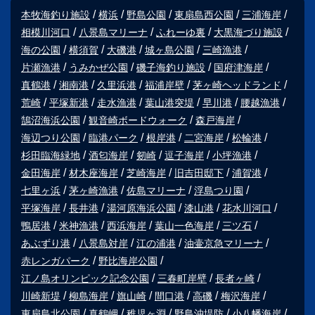
本牧海釣り施設
横浜
野島公園
東扇島西公園
三浦海岸
相模川河口
八景島マリーナ
ふれーゆ裏
大黒海づり施設
海の公園
横須賀
大磯港
城ヶ島公園
三崎漁港
片瀬漁港
うみかぜ公園
磯子海釣り施設
国府津海岸
真鶴港
湘南港
久里浜港
福浦岸壁
茅ヶ崎ヘッドランド
荒崎
平塚新港
走水漁港
葉山港突堤
早川港
腰越漁港
鵠沼海浜公園
観音崎ボードウォーク
森戸海岸
海辺つり公園
臨港パーク
根岸港
二宮海岸
松輪港
杉田臨海緑地
酒匂海岸
剱崎
逗子海岸
小坪漁港
金田海岸
材木座海岸
芝崎海岸
旧吉田邸下
浦賀港
七里ヶ浜
茅ヶ崎漁港
佐島マリーナ
浮島つり園
平塚海岸
長井港
湯河原海浜公園
漆山港
花水川河口
鴨居港
米神漁港
西浜海岸
葉山一色海岸
三ツ石
あぶずり港
八景島対岸
江の浦港
油壷京急マリーナ
赤レンガパーク
野比海岸公園
江ノ島オリンピック記念公園
三春町岸壁
長者ヶ崎
川崎新堤
柳島海岸
旗山崎
間口港
高磯
梅沢海岸
東扇島北公園
真鶴岬
稚児ヶ淵
野島沖堤防
小八幡海岸