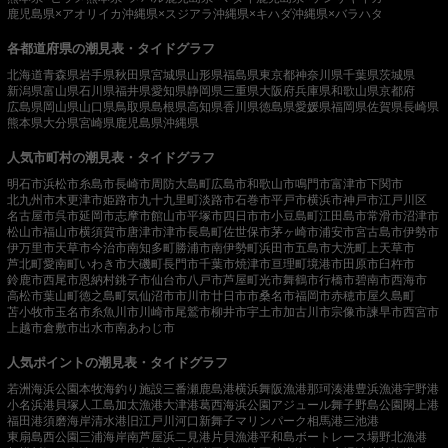
鹿児島県×アオリイカ
沖縄県×スジアラ
沖縄県×キハダ
沖縄県×バラハタ
各都道府県の潮見表・タイドグラフ
北海道
青森県
岩手県
秋田県
宮城県
山形県
福島県
東京都
神奈川県
千葉県
茨城県
新潟県
富山県
石川県
福井県
愛知県
静岡県
三重県
大阪府
兵庫県
和歌山県
京都府
広島県
岡山県
山口県
鳥取県
島根県
高知県
香川県
徳島県
愛媛県
福岡県
佐賀県
長崎県
熊本県
大分県
宮崎県
鹿児島県
沖縄県
人気市町村の潮見表・タイドグラフ
明石市
浜松市
糸島市
長崎市
周防大島町
広島市
和歌山市
鳴門市
富津市
下関市
北九州市
木更津市
姫路市
九十九里町
淡路市
石巻市
平戸市
横浜市
神戸市
江戸川区
名古屋市
呉市
延岡市
志摩市
館山市
平塚市
四日市市
小豆島町
江田島市
常滑市
沼津市
松山市
福山市
横須賀市
唐津市
津市
長島町
佐世保市
茅ヶ崎市
浦安市
宮古島市
伊勢市
伊万里市
天草市
今治市
南知多町
勝浦市
南伊勢町
浜田市
五島市
大洗町
上天草市
芦北町
愛南町
いわき市
大磯町
長門市
千葉市
焼津市
亘理町
境港市
田原市
臼杵市
鈴鹿市
西尾市
恩納村
銚子市
仙台市
八戸市
芦屋町
光市
舞鶴市
行橋市
碧南市
西海市
高松市
葉山町
徳之島町
気仙沼市
市川市
廿日市市
桑名市
福岡市
赤穂市
屋久島町
苫小牧市
玉名市
糸魚川市
川崎市
尾鷲市
柳井市
宇土市
加古川市
宗像市
諫早市
西宮市
上越市
倉敷市
出水市
南あわじ市
人気ポイントの潮見表・タイドグラフ
若洲海浜公園
本牧海釣り施設
三番瀬
鹿島港
横浜
舞阪漁港
那珂湊港
豊浜漁港
宇野港
小名浜港
貝塚人工島
加太漁港
大津港
葛西海浜公園
アジュール舞子
野島公園
閖上港
福田港
須磨海岸
清水港
旧江戸川河口
新舞子マリンパーク
相馬港
三池港
東扇島西公園
三浦海岸
南芦屋浜
二見港
片貝漁港
平和島ボートレース場
野北漁港