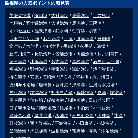
島根県の人気ポイントの潮見表
美保関漁港
浜田港
大社築港
惠曇漁港
十六島港
七類港
五十猛漁港
大浜漁港
馬潟港
三隅港
オバセ波止
温泉津港
鉈ヶ崎
仁万港
加賀
浜田マリン大橋
和江漁港
江津
御津漁港
日御碕
惣津港
大芦港
小伊津港
手結浦
久手港
浦郷
差海川河口
長浜海岸
笠浦漁港
田儀漁港
神戸川河口
須津漁港
小浜漁港
多古漁港
黒松漁港
石見海浜公園
福浦漁港
野井漁港
宇竜漁港
瀬崎漁港
境
魚瀬港
持石海岸
安来
海崎港
追石鼻
宇井港
堀川河口
浅利海水浴場
唐橋鼻
雲津港
津摩港
生湯海水浴場
片江漁港
塩津漁港
知夫里赤壁
鵜峠漁港
菱浦
佐波港
宇津屋鼻
何連崎
稲積漁港
湖陵漁港
田の浦公園
笹子海水浴場
諸喰地磯
軽尾港
千酌港
小田西港
瀬崎の地磯
鳥井漁港
坂浦港
潮見町公園
大桂島
才港
野波漁港
鷺
菅浦港
玉結漁港
小田東港
小波漁港
釜浦漁港
大波加島
波根漁港
宅野港
幕島
沖泊漁港