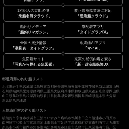
1秒記入の乗船名簿
改正遊漁船業法に対応
「乗船名簿クラウド」
「遊漁船クラウド」
船釣りメディア
潮見表アプリ
「船釣りマガジン」
「タイドグラフBI」
全国の潮汐情報
魚図鑑AIアプリ
「潮見表・タイドグラフ」
「マイAI」
魚図鑑サイト
充実の補償内容と安さ
「写真から探せる魚図鑑」
「新・遊漁船保険DX」
都道府県の釣り船リスト
北海道
岩手県
宮城県
福島県
東京都
神奈川県
埼玉県
千葉県
茨城県
新潟県
富山県
石川県
福井県
愛知県
静岡県
三重県
大阪府
兵庫県
和歌山県
京都府
広島県
岡山県
山口県
鳥取県
島根県
高知県
香川県
徳島県
愛媛県
福岡県
長崎県
熊本県
大分県
鹿児島県
沖縄県
人気市町村の釣り船リスト
横須賀市
宗像市
横浜市
三浦市
いすみ市
鹿嶋市
鴨川市
日立市
勝浦市
小田原市
南房総市
和歌山市
富津市
沼津市
館山市
足柄下郡真鶴町
伊東市
明石市
北九州市
糸島市
小浜市
福岡市
知多郡南知多町
旭市
鎌倉市
広島市
江東区
熱海市
品川区