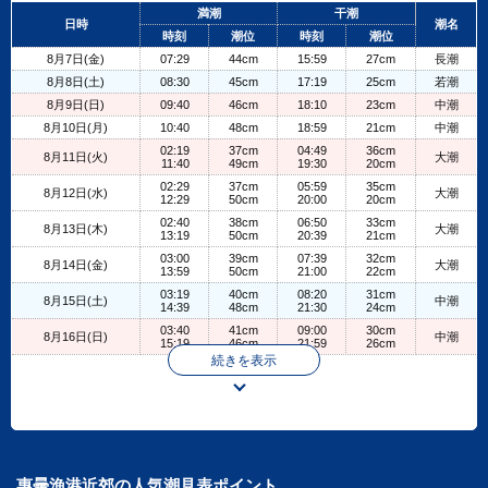
+
満潮
干潮
日時
潮名
−
時刻
潮位
時刻
潮位
8月7日(金)
07:29
44cm
15:59
27cm
長潮
8月8日(土)
08:30
45cm
17:19
25cm
若潮
8月9日(日)
09:40
46cm
18:10
23cm
中潮
8月10日(月)
10:40
48cm
18:59
21cm
中潮
02:19
37cm
04:49
36cm
8月11日(火)
大潮
11:40
49cm
19:30
20cm
02:29
37cm
05:59
35cm
8月12日(水)
大潮
12:29
50cm
20:00
20cm
02:40
38cm
06:50
33cm
8月13日(木)
大潮
13:19
50cm
20:39
21cm
03:00
39cm
07:39
32cm
8月14日(金)
大潮
13:59
50cm
21:00
22cm
03:19
40cm
08:20
31cm
8月15日(土)
中潮
14:39
48cm
21:30
24cm
03:40
41cm
09:00
30cm
8月16日(日)
中潮
15:19
46cm
21:59
26cm
続きを表示
惠曇漁港近郊の人気潮見表ポイント