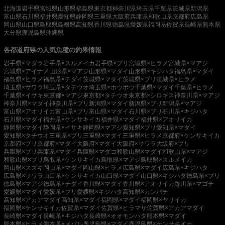
北海道
岩手県
宮城県
山形県
福島県
東京都
神奈川県
埼玉県
千葉県
茨城県
新潟県
富山県
石川県
福井県
愛知県
静岡県
三重県
大阪府
兵庫県
和歌山県
京都府
広島県
岡山県
山口県
鳥取県
島根県
高知県
香川県
徳島県
愛媛県
福岡県
佐賀県
長崎県
熊本県
大分県
鹿児島県
沖縄県
各都道府県の人気魚種の釣果情報
岩手県×マダラ
岩手県×スルメイカ
岩手県×ブリ
宮城県×ヒラメ
宮城県×マアジ
宮城県×アイナメ
山形県×マアジ
山形県×マダイ
山形県×キジハタ
福島県×マダイ
福島県×ヒラメ
福島県×チダイ
茨城県×マダイ
茨城県×ブリ
茨城県×ヒラメ
埼玉県×サワラ
埼玉県×タチウオ
埼玉県×ホウボウ
千葉県×マダイ
千葉県×ヒラメ
千葉県×イサキ
東京都×マアジ
東京都×タチウオ
東京都×シロギス
神奈川県×マアジ
神奈川県×マダイ
神奈川県×ブリ
新潟県×マダイ
新潟県×ブリ
新潟県×マアジ
富山県×アオリイカ
富山県×ブリ
富山県×マダイ
石川県×ブリ
石川県×キジハタ
石川県×マダイ
福井県×ケンサキイカ
福井県×マダイ
福井県×アオリイカ
静岡県×マダイ
静岡県×イサキ
静岡県×マアジ
愛知県×ブリ
愛知県×マダイ
愛知県×タチウオ
三重県×ブリ
三重県×マダイ
三重県×ヒラメ
京都府×ケンサキイカ
京都府×ブリ
京都府×マダイ
大阪府×マダイ
大阪府×サワラ
大阪府×ブリ
兵庫県×ブリ
兵庫県×マダイ
兵庫県×マダコ
和歌山県×マダイ
和歌山県×マアジ
和歌山県×ブリ
鳥取県×ケンサキイカ
鳥取県×マアジ
鳥取県×スルメイカ
岡山県×スズキ
岡山県×マダイ
岡山県×ヒラメ
広島県×マダイ
広島県×キジハタ
広島県×サワラ
山口県×ケンサキイカ
山口県×マダイ
山口県×キジハタ
徳島県×ブリ
徳島県×マアジ
徳島県×チダイ
香川県×マダイ
香川県×アオリイカ
香川県×マゴチ
愛媛県×マダイ
愛媛県×ブリ
愛媛県×キジハタ
高知県×カンパチ
高知県×アカアマダイ
高知県×マダイ
福岡県×マダイ
福岡県×ヤリイカ
福岡県×ケンサキイカ
佐賀県×マダイ
佐賀県×ヒラマサ
佐賀県×アカアマダイ
長崎県×マダイ
長崎県×キジハタ
長崎県×オオモンハタ
熊本県×マダイ
熊本県×ヒラメ
熊本県×メバル
鹿児島県×マダイ
鹿児島県×ケンサキイカ