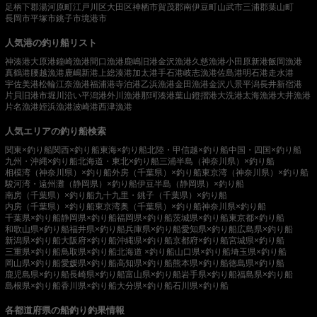
足柄下郡湯河原町
江戸川区
大田区
神栖市
賀茂郡南伊豆町
山武市
三浦郡葉山町
長岡市
平塚市
銚子市
境港市
人気港の釣り船リスト
神湊港
大原港
鐘崎漁港
間口漁港
鹿嶋旧港
金沢漁港
久慈漁港
小田原新港
飯岡漁港
真鶴港
腰越漁港
鹿嶋新港
上総湊港
加太港
手石港
岐志漁港
佐島港
明石港
走水港
宇佐美港
松輪江奈漁港
福浦港
寺泊港
乙浜漁港
金田漁港
金沢八景平潟
長井新宿港
片貝旧港
市堀川沿い
平潟港
外川漁港
那珂湊港
葉山鐙摺港
大洗港
太海漁港
大井漁港
片名漁港
姪浜漁港
波崎港
西津漁港
人気エリアの釣り船検索
関東×釣り船
関西×釣り船
東海×釣り船
北陸・甲信越×釣り船
中国・四国×釣り船
九州・沖縄×釣り船
北海道・東北×釣り船
三浦半島（神奈川県）×釣り船
相模湾（神奈川県）×釣り船
外房（千葉県）×釣り船
東京湾（神奈川県）×釣り船
駿河湾・遠州灘（静岡県）×釣り船
伊豆半島（静岡県）×釣り船
南房（千葉県）×釣り船
九十九里・銚子（千葉県）×釣り船
内房（千葉県）×釣り船
東京湾奥（千葉県）×釣り船
神奈川県×釣り船
千葉県×釣り船
静岡県×釣り船
福岡県×釣り船
茨城県×釣り船
東京都×釣り船
和歌山県×釣り船
福井県×釣り船
兵庫県×釣り船
愛知県×釣り船
広島県×釣り船
新潟県×釣り船
大阪府×釣り船
沖縄県×釣り船
京都府×釣り船
宮城県×釣り船
三重県×釣り船
鳥取県×釣り船
北海道 ×釣り船
山口県×釣り船
埼玉県×釣り船
岡山県×釣り船
愛媛県×釣り船
高知県×釣り船
熊本県×釣り船
徳島県×釣り船
鹿児島県×釣り船
長崎県×釣り船
富山県×釣り船
岩手県×釣り船
福島県×釣り船
島根県×釣り船
香川県×釣り船
大分県×釣り船
石川県×釣り船
各都道府県の船釣り釣果情報