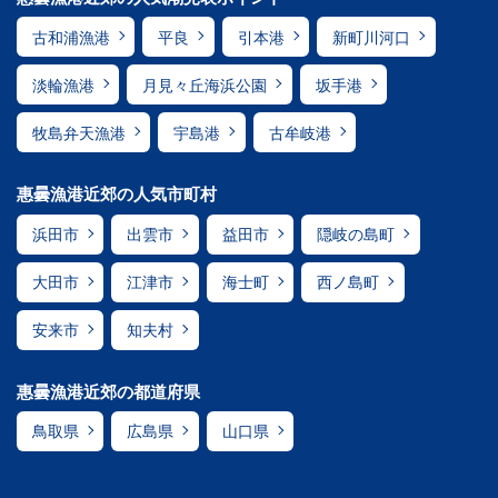
古和浦漁港
平良
引本港
新町川河口
淡輪漁港
月見々丘海浜公園
坂手港
牧島弁天漁港
宇島港
古牟岐港
惠曇漁港近郊の人気市町村
浜田市
出雲市
益田市
隠岐の島町
大田市
江津市
海士町
西ノ島町
安来市
知夫村
惠曇漁港近郊の都道府県
鳥取県
広島県
山口県