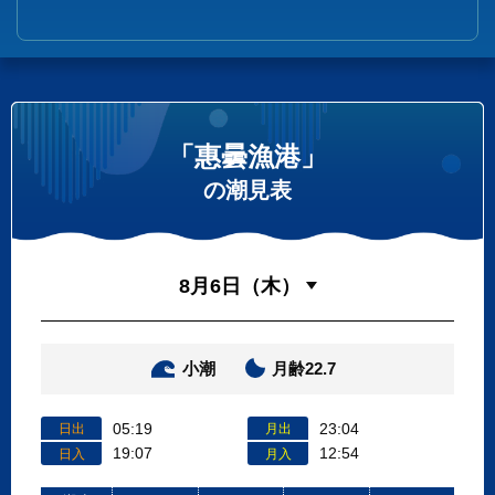
「惠曇漁港」
の潮見表
小潮
月齢22.7
05:19
23:04
日出
月出
19:07
12:54
日入
月入