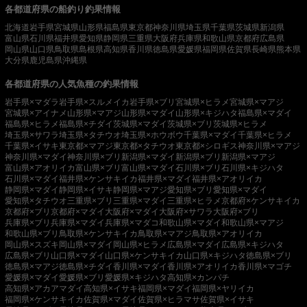
各都道府県の船釣り釣果情報
北海道
岩手県
宮城県
山形県
福島県
東京都
神奈川県
埼玉県
千葉県
茨城県
新潟県
富山県
石川県
福井県
愛知県
静岡県
三重県
大阪府
兵庫県
和歌山県
京都府
広島県
岡山県
山口県
鳥取県
島根県
高知県
香川県
徳島県
愛媛県
福岡県
佐賀県
長崎県
熊本県
大分県
鹿児島県
沖縄県
各都道府県の人気魚種の釣果情報
岩手県×マダラ
岩手県×スルメイカ
岩手県×ブリ
宮城県×ヒラメ
宮城県×マアジ
宮城県×アイナメ
山形県×マアジ
山形県×マダイ
山形県×キジハタ
福島県×マダイ
福島県×ヒラメ
福島県×チダイ
茨城県×マダイ
茨城県×ブリ
茨城県×ヒラメ
埼玉県×サワラ
埼玉県×タチウオ
埼玉県×ホウボウ
千葉県×マダイ
千葉県×ヒラメ
千葉県×イサキ
東京都×マアジ
東京都×タチウオ
東京都×シロギス
神奈川県×マアジ
神奈川県×マダイ
神奈川県×ブリ
新潟県×マダイ
新潟県×ブリ
新潟県×マアジ
富山県×アオリイカ
富山県×ブリ
富山県×マダイ
石川県×ブリ
石川県×キジハタ
石川県×マダイ
福井県×ケンサキイカ
福井県×マダイ
福井県×アオリイカ
静岡県×マダイ
静岡県×イサキ
静岡県×マアジ
愛知県×ブリ
愛知県×マダイ
愛知県×タチウオ
三重県×ブリ
三重県×マダイ
三重県×ヒラメ
京都府×ケンサキイカ
京都府×ブリ
京都府×マダイ
大阪府×マダイ
大阪府×サワラ
大阪府×ブリ
兵庫県×ブリ
兵庫県×マダイ
兵庫県×マダコ
和歌山県×マダイ
和歌山県×マアジ
和歌山県×ブリ
鳥取県×ケンサキイカ
鳥取県×マアジ
鳥取県×アオリイカ
岡山県×スズキ
岡山県×マダイ
岡山県×ヒラメ
広島県×マダイ
広島県×キジハタ
広島県×ブリ
山口県×マダイ
山口県×ケンサキイカ
山口県×キジハタ
徳島県×ブリ
徳島県×マアジ
徳島県×チダイ
香川県×マダイ
香川県×アオリイカ
香川県×マゴチ
愛媛県×マダイ
愛媛県×ブリ
愛媛県×キジハタ
高知県×カンパチ
高知県×アカアマダイ
高知県×イサキ
福岡県×マダイ
福岡県×ヤリイカ
福岡県×ケンサキイカ
佐賀県×マダイ
佐賀県×ヒラマサ
佐賀県×イサキ