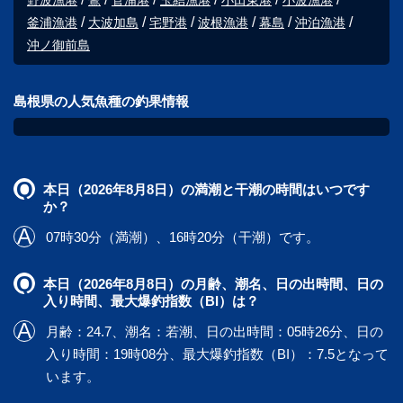
野波漁港
鷺
菅浦港
玉結漁港
小田東港
小波漁港
釜浦漁港
大波加島
宅野港
波根漁港
幕島
沖泊漁港
沖ノ御前島
島根県の人気魚種の釣果情報
本日（2026年8月8日）の満潮と干潮の時間はいつです
か？
07時30分（満潮）、16時20分（干潮）です。
本日（2026年8月8日）の月齢、潮名、日の出時間、日の
入り時間、最大爆釣指数（BI）は？
月齢：24.7、潮名：若潮、日の出時間：05時26分、日の
入り時間：19時08分、最大爆釣指数（BI）：7.5となって
います。