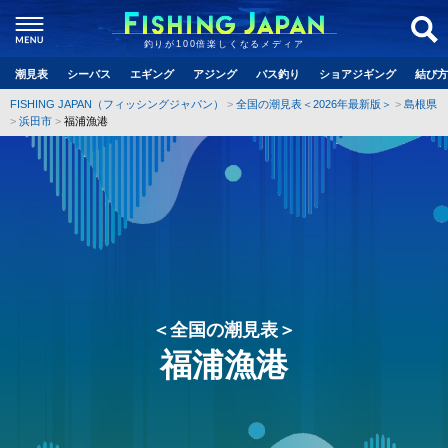
釣りが100倍楽しくなるメディア
潮見表
シーバス
エギング
アジング
バス釣り
ショアジギング
結び方
FISHING JAPAN（フィッシングジャパン）
全国の潮見表＜2026年最新版＞
島根県
浜田市
福浦漁港
＜全国の潮見表＞
福浦漁港