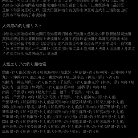
南房総市
和歌山市
富津市
沼津市
館山市
足柄下郡真鶴町
伊東市
明石市
北九州市
糸島市
小浜市
福岡市
知多郡南知多町
旭市
鎌倉市
広島市
江東区
熱海市
品川区
足柄下郡湯河原町
江戸川区
大田区
神栖市
賀茂郡南伊豆町
山武市
三浦郡葉山町
長岡市
平塚市
銚子市
境港市
人気港の釣り船リスト
神湊港
大原港
鐘崎漁港
間口漁港
鹿嶋旧港
金沢漁港
久慈漁港
小田原新港
飯岡漁港
真鶴港
腰越漁港
鹿嶋新港
上総湊港
加太港
手石港
岐志漁港
佐島港
明石港
走水港
宇佐美港
松輪江奈漁港
福浦港
寺泊港
乙浜漁港
金田漁港
金沢八景平潟
長井新宿港
片貝旧港
市堀川沿い
平潟港
外川漁港
那珂湊港
葉山鐙摺港
大洗港
太海漁港
大井漁港
片名漁港
姪浜漁港
波崎港
西津漁港
人気エリアの釣り船検索
関東×釣り船
関西×釣り船
東海×釣り船
北陸・甲信越×釣り船
中国・四国×釣り船
九州・沖縄×釣り船
北海道・東北×釣り船
三浦半島（神奈川県）×釣り船
相模湾（神奈川県）×釣り船
外房（千葉県）×釣り船
東京湾（神奈川県）×釣り船
駿河湾・遠州灘（静岡県）×釣り船
伊豆半島（静岡県）×釣り船
南房（千葉県）×釣り船
九十九里・銚子（千葉県）×釣り船
内房（千葉県）×釣り船
東京湾奥（千葉県）×釣り船
神奈川県×釣り船
千葉県×釣り船
静岡県×釣り船
福岡県×釣り船
茨城県×釣り船
東京都×釣り船
和歌山県×釣り船
福井県×釣り船
兵庫県×釣り船
愛知県×釣り船
広島県×釣り船
新潟県×釣り船
大阪府×釣り船
沖縄県×釣り船
京都府×釣り船
宮城県×釣り船
三重県×釣り船
鳥取県×釣り船
北海道 ×釣り船
山口県×釣り船
埼玉県×釣り船
岡山県×釣り船
愛媛県×釣り船
高知県×釣り船
熊本県×釣り船
徳島県×釣り船
鹿児島県×釣り船
長崎県×釣り船
富山県×釣り船
岩手県×釣り船
福島県×釣り船
島根県×釣り船
香川県×釣り船
大分県×釣り船
石川県×釣り船