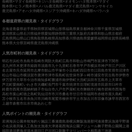
長崎県×マダイ
長崎県×キジハタ
長崎県×オオモンハタ
熊本県×マダイ
熊本県×ヒラメ
熊本県×メバル
鹿児島県×マダイ
鹿児島県×ケンサキイカ
鹿児島県×アオハタ
沖縄県×スジアラ
沖縄県×キハダ
沖縄県×バラハタ
各都道府県の潮見表・タイドグラフ
北海道
青森県
岩手県
秋田県
宮城県
山形県
福島県
東京都
神奈川県
千葉県
茨城県
新潟県
富山県
石川県
福井県
愛知県
静岡県
三重県
大阪府
兵庫県
和歌山県
京都府
広島県
岡山県
山口県
鳥取県
島根県
高知県
香川県
徳島県
愛媛県
福岡県
佐賀県
長崎県
熊本県
大分県
宮崎県
鹿児島県
沖縄県
人気市町村の潮見表・タイドグラフ
明石市
浜松市
糸島市
長崎市
周防大島町
広島市
和歌山市
鳴門市
富津市
下関市
北九州市
木更津市
姫路市
淡路市
九十九里町
石巻市
平戸市
横浜市
神戸市
江戸川区
名古屋市
呉市
延岡市
志摩市
館山市
平塚市
小豆島町
四日市市
江田島市
常滑市
沼津市
松山市
福山市
横須賀市
唐津市
津市
長島町
佐世保市
茅ヶ崎市
浦安市
宮古島市
伊勢市
伊万里市
天草市
今治市
南知多町
勝浦市
南伊勢町
大洗町
浜田市
五島市
上天草市
芦北町
愛南町
いわき市
大磯町
長門市
千葉市
焼津市
亘理町
境港市
田原市
臼杵市
鈴鹿市
西尾市
恩納村
銚子市
仙台市
八戸市
芦屋町
光市
舞鶴市
行橋市
碧南市
西海市
高松市
葉山町
徳之島町
気仙沼市
市川市
桑名市
廿日市市
福岡市
赤穂市
屋久島町
苫小牧市
玉名市
糸魚川市
川崎市
尾鷲市
柳井市
宇土市
加古川市
宗像市
諫早市
西宮市
上越市
倉敷市
出水市
南あわじ市
人気ポイントの潮見表・タイドグラフ
若洲海浜公園
本牧海釣り施設
三番瀬
鹿島港
横浜
舞阪漁港
那珂湊港
豊浜漁港
宇野港
小名浜港
貝塚人工島
加太漁港
大津港
葛西海浜公園
アジュール舞子
野島公園
閖上港
福田港
須磨海岸
清水港
旧江戸川河口
新舞子マリンパーク
相馬港
三池港