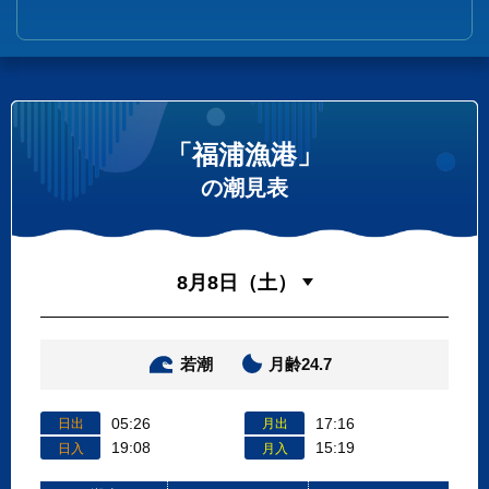
「福浦漁港」
の潮見表
若潮
月齢24.7
05:26
17:16
日出
月出
19:08
15:19
日入
月入