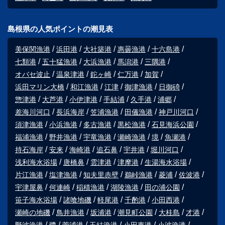
島根県の人気ポイントの潮見表
美保関漁港
浜田港
大社築港
惠曇漁港
十六島港
七類港
五十猛漁港
大浜漁港
馬潟港
三隅港
オバセ波止
温泉津港
鉈ヶ崎
仁万港
加賀
浜田マリン大橋
和江漁港
江津
御津漁港
日御碕
惣津港
大芦港
小伊津港
手結浦
久手港
浦郷
差海川河口
長浜海岸
笠浦漁港
田儀漁港
神戸川河口
須津漁港
小浜漁港
多古漁港
黒松漁港
石見海浜公園
福浦漁港
野井漁港
宇竜漁港
瀬崎漁港
境
魚瀬港
持石海岸
安来
海崎港
追石鼻
宇井港
堀川河口
浅利海水浴場
唐橋鼻
雲津港
津摩港
生湯海水浴場
片江漁港
塩津漁港
知夫里赤壁
鵜峠漁港
菱浦
佐波港
宇津屋鼻
何連崎
稲積漁港
湖陵漁港
田の浦公園
笹子海水浴場
諸喰地磯
軽尾港
千酌港
小田西港
瀬崎の地磯
鳥井漁港
坂浦港
潮見町公園
大桂島
才港