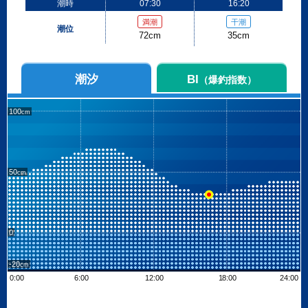
潮時
07:30
16:20
満潮
干潮
潮位
72cm
35cm
潮汐
BI
（爆釣指数）
100
50
0
-20
0:00
6:00
12:00
18:00
24:00
Leaflet
| ©
OpenStreetMap contributors