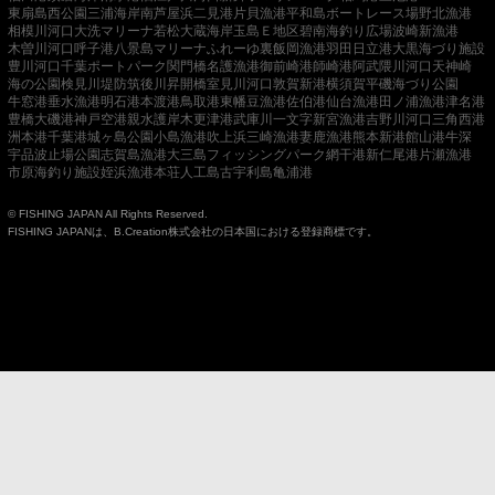
東扇島西公園
三浦海岸
南芦屋浜
二見港
片貝漁港
平和島ボートレース場
野北漁港
相模川河口
大洗マリーナ
若松
大蔵海岸
玉島Ｅ地区
碧南海釣り広場
波崎新漁港
木曽川河口
呼子港
八景島マリーナ
ふれーゆ裏
飯岡漁港
羽田
日立港
大黒海づり施設
豊川河口
千葉ポートパーク
関門橋
名護漁港
御前崎港
師崎港
阿武隈川河口
天神崎
海の公園
検見川堤防
筑後川昇開橋
室見川河口
敦賀新港
横須賀
平磯海づり公園
牛窓港
垂水漁港
明石港
本渡港
鳥取港
東幡豆漁港
佐伯港
仙台漁港
田ノ浦漁港
津名港
豊橋
大磯港
神戸空港親水護岸
木更津港
武庫川一文字
新宮漁港
吉野川河口
三角西港
洲本港
千葉港
城ヶ島公園
小島漁港
吹上浜
三崎漁港
妻鹿漁港
熊本新港
館山港
牛深
宇品波止場公園
志賀島漁港
大三島フィッシングパーク
網干港
新仁尾港
片瀬漁港
市原海釣り施設
姪浜漁港
本荘人工島
古宇利島
亀浦港
© FISHING JAPAN All Rights Reserved.
FISHING JAPANは、B.Creation株式会社の日本国における登録商標です。