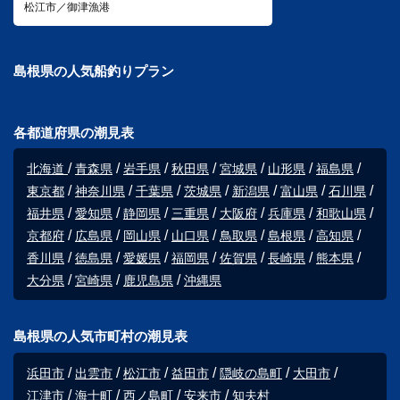
松江市／御津漁港
島根県の人気船釣りプラン
各都道府県の潮見表
北海道
青森県
岩手県
秋田県
宮城県
山形県
福島県
東京都
神奈川県
千葉県
茨城県
新潟県
富山県
石川県
福井県
愛知県
静岡県
三重県
大阪府
兵庫県
和歌山県
京都府
広島県
岡山県
山口県
鳥取県
島根県
高知県
香川県
徳島県
愛媛県
福岡県
佐賀県
長崎県
熊本県
大分県
宮崎県
鹿児島県
沖縄県
島根県の人気市町村の潮見表
浜田市
出雲市
松江市
益田市
隠岐の島町
大田市
江津市
海士町
西ノ島町
安来市
知夫村