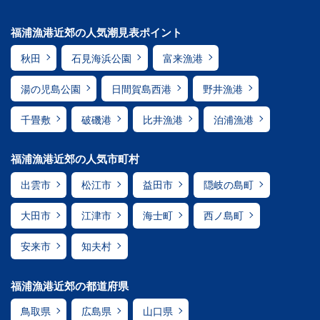
福浦漁港近郊の人気潮見表ポイント
秋田
石見海浜公園
富来漁港
湯の児島公園
日間賀島西港
野井漁港
千畳敷
破磯港
比井漁港
泊浦漁港
福浦漁港近郊の人気市町村
出雲市
松江市
益田市
隠岐の島町
大田市
江津市
海士町
西ノ島町
安来市
知夫村
福浦漁港近郊の都道府県
鳥取県
広島県
山口県