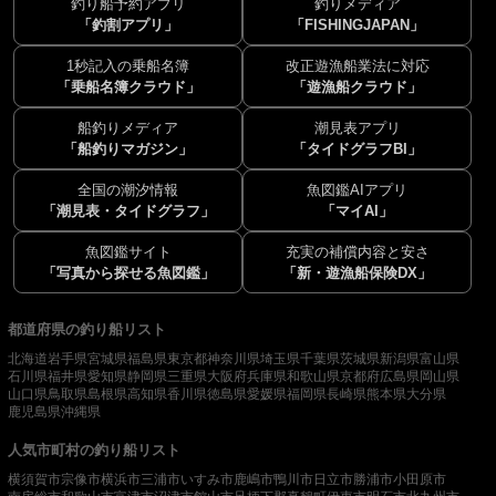
釣り船予約アプリ
釣りメディア
「釣割アプリ」
「FISHINGJAPAN」
1秒記入の乗船名簿
改正遊漁船業法に対応
「乗船名簿クラウド」
「遊漁船クラウド」
船釣りメディア
潮見表アプリ
「船釣りマガジン」
「タイドグラフBI」
全国の潮汐情報
魚図鑑AIアプリ
「潮見表・タイドグラフ」
「マイAI」
魚図鑑サイト
充実の補償内容と安さ
「写真から探せる魚図鑑」
「新・遊漁船保険DX」
都道府県の釣り船リスト
北海道
岩手県
宮城県
福島県
東京都
神奈川県
埼玉県
千葉県
茨城県
新潟県
富山県
石川県
福井県
愛知県
静岡県
三重県
大阪府
兵庫県
和歌山県
京都府
広島県
岡山県
山口県
鳥取県
島根県
高知県
香川県
徳島県
愛媛県
福岡県
長崎県
熊本県
大分県
鹿児島県
沖縄県
人気市町村の釣り船リスト
横須賀市
宗像市
横浜市
三浦市
いすみ市
鹿嶋市
鴨川市
日立市
勝浦市
小田原市