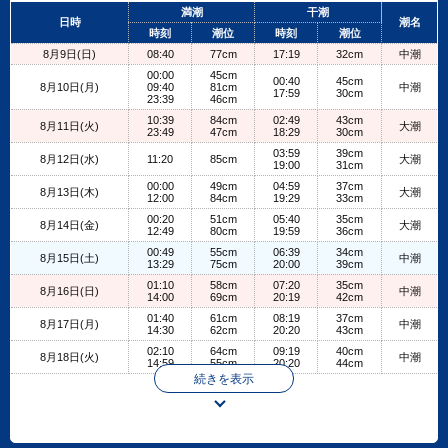
+
満潮
干潮
日時
潮名
−
時刻
潮位
時刻
潮位
8月9日(日)
08:40
77cm
17:19
32cm
中潮
00:00
45cm
00:40
45cm
8月10日(月)
09:40
81cm
中潮
17:59
30cm
23:39
46cm
10:39
84cm
02:49
43cm
8月11日(火)
大潮
23:49
47cm
18:29
30cm
03:59
39cm
8月12日(水)
11:20
85cm
大潮
19:00
31cm
00:00
49cm
04:59
37cm
8月13日(木)
大潮
12:00
84cm
19:29
33cm
00:20
51cm
05:40
35cm
8月14日(金)
大潮
12:49
80cm
19:59
36cm
00:49
55cm
06:39
34cm
8月15日(土)
中潮
13:29
75cm
20:00
39cm
01:10
58cm
07:20
35cm
8月16日(日)
中潮
14:00
69cm
20:19
42cm
01:40
61cm
08:19
37cm
8月17日(月)
中潮
14:30
62cm
20:20
43cm
02:10
64cm
09:19
40cm
8月18日(火)
中潮
14:59
55cm
20:20
44cm
続きを表示