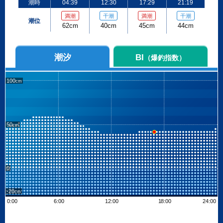
潮時
04:39
12:30
17:29
21:19
満潮
干潮
満潮
干潮
潮位
62cm
40cm
45cm
44cm
潮汐
BI
（爆釣指数）
100
50
0
-20
0:00
6:00
12:00
18:00
24:00
Leaflet
| ©
OpenStreetMap contributors