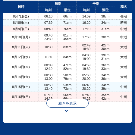
+
満潮
干潮
日時
潮名
−
時刻
潮位
時刻
潮位
8月7日(金)
06:10
66cm
14:59
38cm
長潮
8月8日(土)
07:39
71cm
16:20
34cm
若潮
8月9日(日)
08:40
76cm
17:19
31cm
中潮
09:40
81cm
8月10日(月)
17:59
30cm
中潮
23:39
45cm
02:49
42cm
8月11日(火)
10:39
83cm
大潮
18:39
30cm
04:00
39cm
8月12日(水)
11:30
84cm
大潮
19:09
31cm
00:09
47cm
04:59
36cm
8月13日(木)
大潮
12:19
82cm
19:39
33cm
00:30
50cm
05:59
34cm
8月14日(金)
大潮
13:00
79cm
20:00
36cm
00:59
53cm
06:49
34cm
8月15日(土)
中潮
13:40
73cm
20:20
39cm
01:19
56cm
07:40
35cm
8月16日(日)
中潮
14:19
66cm
20:29
42cm
続きを表示