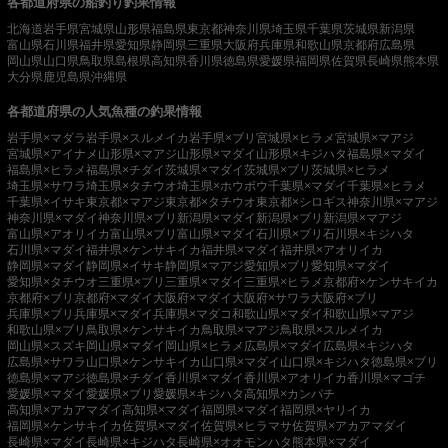
各都道府県の船釣り釣果情報
北海道
岩手県
宮城県
山形県
福島県
東京都
神奈川県
埼玉県
千葉県
茨城県
新潟県
富山県
石川県
福井県
愛知県
静岡県
三重県
大阪府
兵庫県
和歌山県
京都府
広島県
岡山県
山口県
鳥取県
島根県
高知県
香川県
徳島県
愛媛県
福岡県
佐賀県
長崎県
熊本県
大分県
鹿児島県
沖縄県
各都道府県の人気魚種の釣果情報
岩手県×マダラ
岩手県×スルメイカ
岩手県×ブリ
宮城県×ヒラメ
宮城県×マアジ
宮城県×アイナメ
山形県×マアジ
山形県×マダイ
山形県×キジハタ
福島県×マダイ
福島県×ヒラメ
福島県×チダイ
茨城県×マダイ
茨城県×ブリ
茨城県×ヒラメ
埼玉県×サワラ
埼玉県×タチウオ
埼玉県×ホウボウ
千葉県×マダイ
千葉県×ヒラメ
千葉県×イサキ
東京都×マアジ
東京都×タチウオ
東京都×シロギス
神奈川県×マアジ
神奈川県×マダイ
神奈川県×ブリ
新潟県×マダイ
新潟県×ブリ
新潟県×マアジ
富山県×アオリイカ
富山県×ブリ
富山県×マダイ
石川県×ブリ
石川県×キジハタ
石川県×マダイ
福井県×ケンサキイカ
福井県×マダイ
福井県×アオリイカ
静岡県×マダイ
静岡県×イサキ
静岡県×マアジ
愛知県×ブリ
愛知県×マダイ
愛知県×タチウオ
三重県×ブリ
三重県×マダイ
三重県×ヒラメ
京都府×ケンサキイカ
京都府×ブリ
京都府×マダイ
大阪府×マダイ
大阪府×サワラ
大阪府×ブリ
兵庫県×ブリ
兵庫県×マダイ
兵庫県×マダコ
和歌山県×マダイ
和歌山県×マアジ
和歌山県×ブリ
鳥取県×ケンサキイカ
鳥取県×マアジ
鳥取県×スルメイカ
岡山県×スズキ
岡山県×マダイ
岡山県×ヒラメ
広島県×マダイ
広島県×キジハタ
広島県×サワラ
山口県×ケンサキイカ
山口県×マダイ
山口県×キジハタ
徳島県×ブリ
徳島県×マアジ
徳島県×チダイ
香川県×マダイ
香川県×アオリイカ
香川県×マゴチ
愛媛県×マダイ
愛媛県×ブリ
愛媛県×キジハタ
高知県×カンパチ
高知県×アカアマダイ
高知県×マダイ
福岡県×マダイ
福岡県×ヤリイカ
福岡県×ケンサキイカ
佐賀県×マダイ
佐賀県×ヒラマサ
佐賀県×アカアマダイ
長崎県×マダイ
長崎県×キジハタ
長崎県×オオモンハタ
熊本県×マダイ