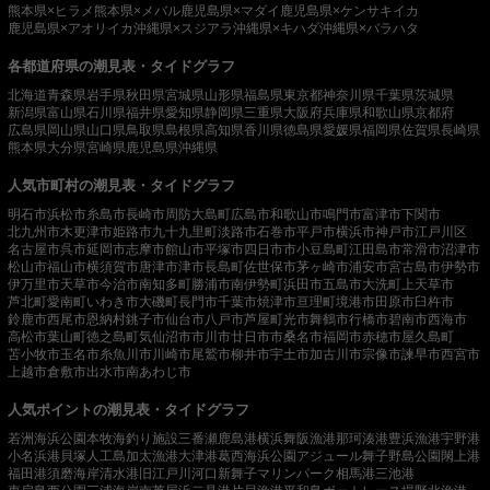
熊本県×ヒラメ
熊本県×メバル
鹿児島県×マダイ
鹿児島県×ケンサキイカ
鹿児島県×アオリイカ
沖縄県×スジアラ
沖縄県×キハダ
沖縄県×バラハタ
各都道府県の潮見表・タイドグラフ
北海道
青森県
岩手県
秋田県
宮城県
山形県
福島県
東京都
神奈川県
千葉県
茨城県
新潟県
富山県
石川県
福井県
愛知県
静岡県
三重県
大阪府
兵庫県
和歌山県
京都府
広島県
岡山県
山口県
鳥取県
島根県
高知県
香川県
徳島県
愛媛県
福岡県
佐賀県
長崎県
熊本県
大分県
宮崎県
鹿児島県
沖縄県
人気市町村の潮見表・タイドグラフ
明石市
浜松市
糸島市
長崎市
周防大島町
広島市
和歌山市
鳴門市
富津市
下関市
北九州市
木更津市
姫路市
九十九里町
淡路市
石巻市
平戸市
横浜市
神戸市
江戸川区
名古屋市
呉市
延岡市
志摩市
館山市
平塚市
四日市市
小豆島町
江田島市
常滑市
沼津市
松山市
福山市
横須賀市
唐津市
津市
長島町
佐世保市
茅ヶ崎市
浦安市
宮古島市
伊勢市
伊万里市
天草市
今治市
南知多町
勝浦市
南伊勢町
浜田市
五島市
大洗町
上天草市
芦北町
愛南町
いわき市
大磯町
長門市
千葉市
焼津市
亘理町
境港市
田原市
臼杵市
鈴鹿市
西尾市
恩納村
銚子市
仙台市
八戸市
芦屋町
光市
舞鶴市
行橋市
碧南市
西海市
高松市
葉山町
徳之島町
気仙沼市
市川市
廿日市市
桑名市
福岡市
赤穂市
屋久島町
苫小牧市
玉名市
糸魚川市
川崎市
尾鷲市
柳井市
宇土市
加古川市
宗像市
諫早市
西宮市
上越市
倉敷市
出水市
南あわじ市
人気ポイントの潮見表・タイドグラフ
若洲海浜公園
本牧海釣り施設
三番瀬
鹿島港
横浜
舞阪漁港
那珂湊港
豊浜漁港
宇野港
小名浜港
貝塚人工島
加太漁港
大津港
葛西海浜公園
アジュール舞子
野島公園
閖上港
福田港
須磨海岸
清水港
旧江戸川河口
新舞子マリンパーク
相馬港
三池港