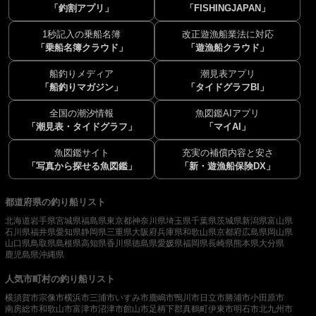
「釣割アプリ」
「FISHINGJAPAN」
1秒記入の乗船名簿
改正遊漁船業法に対応
「乗船名簿クラウド」
「遊漁船クラウド」
船釣りメディア
潮見表アプリ
「船釣りマガジン」
「タイドグラフBI」
全国の潮汐情報
魚図鑑AIアプリ
「潮見表・タイドグラフ」
「マイAI」
魚図鑑サイト
充実の補償内容と安さ
「写真から探せる魚図鑑」
「新・遊漁船保険DX」
都道府県の釣り船リスト
北海道
岩手県
宮城県
福島県
東京都
神奈川県
埼玉県
千葉県
茨城県
新潟県
富山県
石川県
福井県
愛知県
静岡県
三重県
大阪府
兵庫県
和歌山県
京都府
広島県
岡山県
山口県
鳥取県
島根県
高知県
香川県
徳島県
愛媛県
福岡県
長崎県
熊本県
大分県
鹿児島県
沖縄県
人気市町村の釣り船リスト
横須賀市
宗像市
横浜市
三浦市
いすみ市
鹿嶋市
鴨川市
日立市
勝浦市
小田原市
南房総市
和歌山市
富津市
沼津市
館山市
足柄下郡真鶴町
伊東市
明石市
北九州市