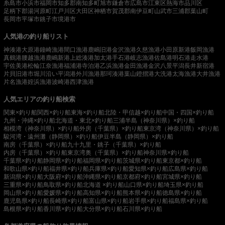
糸島市
小浜市
福岡市
知多郡南知多町
旭市
鎌倉市
広島市
江東区
熱海市
品川区
足柄下郡湯河原町
江戸川区
大田区
神栖市
賀茂郡南伊豆町
山武市
三浦郡葉山町
長岡市
平塚市
銚子市
境港市
人気港の釣り船リスト
神湊港
大原港
鐘崎漁港
間口漁港
鹿嶋旧港
金沢漁港
久慈漁港
小田原新港
飯岡漁港
真鶴港
腰越漁港
鹿嶋新港
上総湊港
加太港
手石港
岐志漁港
佐島港
明石港
走水港
宇佐美港
松輪江奈漁港
福浦港
寺泊港
乙浜漁港
金田漁港
金沢八景平潟
長井新宿港
片貝旧港
市堀川沿い
平潟港
外川漁港
那珂湊港
葉山鐙摺港
大洗港
太海漁港
大井漁港
片名漁港
姪浜漁港
波崎港
西津漁港
人気エリアの釣り船検索
関東×釣り船
関西×釣り船
東海×釣り船
北陸・甲信越×釣り船
中国・四国×釣り船
九州・沖縄×釣り船
北海道・東北×釣り船
三浦半島（神奈川県）×釣り船
相模湾（神奈川県）×釣り船
外房（千葉県）×釣り船
東京湾（神奈川県）×釣り船
駿河湾・遠州灘（静岡県）×釣り船
伊豆半島（静岡県）×釣り船
南房（千葉県）×釣り船
九十九里・銚子（千葉県）×釣り船
内房（千葉県）×釣り船
東京湾奥（千葉県）×釣り船
神奈川県×釣り船
千葉県×釣り船
静岡県×釣り船
福岡県×釣り船
茨城県×釣り船
東京都×釣り船
和歌山県×釣り船
福井県×釣り船
兵庫県×釣り船
愛知県×釣り船
広島県×釣り船
新潟県×釣り船
大阪府×釣り船
沖縄県×釣り船
京都府×釣り船
宮城県×釣り船
三重県×釣り船
鳥取県×釣り船
北海道 ×釣り船
山口県×釣り船
埼玉県×釣り船
岡山県×釣り船
愛媛県×釣り船
高知県×釣り船
熊本県×釣り船
徳島県×釣り船
鹿児島県×釣り船
長崎県×釣り船
富山県×釣り船
岩手県×釣り船
福島県×釣り船
島根県×釣り船
香川県×釣り船
大分県×釣り船
石川県×釣り船