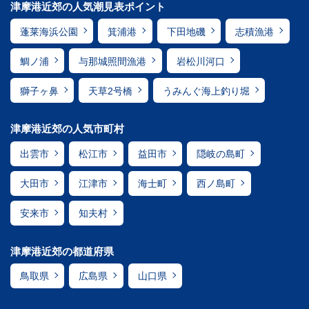
津摩港近郊の人気潮見表ポイント
蓬莱海浜公園
箕浦港
下田地磯
志積漁港
鯛ノ浦
与那城照間漁港
岩松川河口
獅子ヶ鼻
天草2号橋
うみんぐ海上釣り堀
津摩港近郊の人気市町村
出雲市
松江市
益田市
隠岐の島町
大田市
江津市
海士町
西ノ島町
安来市
知夫村
津摩港近郊の都道府県
鳥取県
広島県
山口県