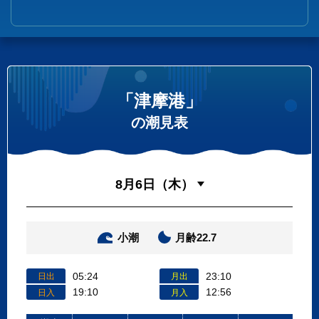
「津摩港」
の潮見表
小潮
月齢22.7
05:24
23:10
日出
月出
19:10
12:56
日入
月入