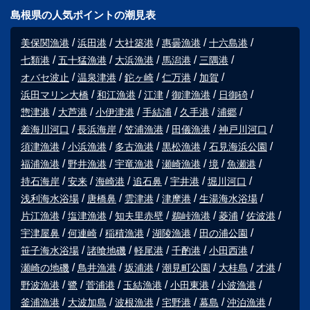
島根県の人気ポイントの潮見表
美保関漁港
浜田港
大社築港
惠曇漁港
十六島港
七類港
五十猛漁港
大浜漁港
馬潟港
三隅港
オバセ波止
温泉津港
鉈ヶ崎
仁万港
加賀
浜田マリン大橋
和江漁港
江津
御津漁港
日御碕
惣津港
大芦港
小伊津港
手結浦
久手港
浦郷
差海川河口
長浜海岸
笠浦漁港
田儀漁港
神戸川河口
須津漁港
小浜漁港
多古漁港
黒松漁港
石見海浜公園
福浦漁港
野井漁港
宇竜漁港
瀬崎漁港
境
魚瀬港
持石海岸
安来
海崎港
追石鼻
宇井港
堀川河口
浅利海水浴場
唐橋鼻
雲津港
津摩港
生湯海水浴場
片江漁港
塩津漁港
知夫里赤壁
鵜峠漁港
菱浦
佐波港
宇津屋鼻
何連崎
稲積漁港
湖陵漁港
田の浦公園
笹子海水浴場
諸喰地磯
軽尾港
千酌港
小田西港
瀬崎の地磯
鳥井漁港
坂浦港
潮見町公園
大桂島
才港
野波漁港
鷺
菅浦港
玉結漁港
小田東港
小波漁港
釜浦漁港
大波加島
波根漁港
宅野港
幕島
沖泊漁港