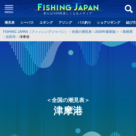
釣りが100倍楽しくなるメディア
潮見表
シーバス
エギング
アジング
バス釣り
ショアジギング
結び方
FISHING JAPAN（フィッシングジャパン）
全国の潮見表＜2026年最新版＞
島根県
浜田市
津摩港
＜全国の潮見表＞
津摩港