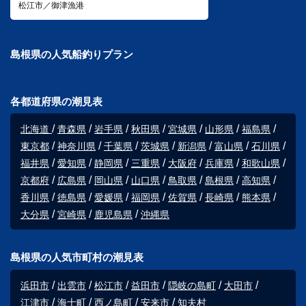
松江市／御津漁港
島根県の人気船釣りプラン
各都道府県の潮見表
北海道
青森県
岩手県
秋田県
宮城県
山形県
福島県
東京都
神奈川県
千葉県
茨城県
新潟県
富山県
石川県
福井県
愛知県
静岡県
三重県
大阪府
兵庫県
和歌山県
京都府
広島県
岡山県
山口県
鳥取県
島根県
高知県
香川県
徳島県
愛媛県
福岡県
佐賀県
長崎県
熊本県
大分県
宮崎県
鹿児島県
沖縄県
島根県の人気市町村の潮見表
浜田市
出雲市
松江市
益田市
隠岐の島町
大田市
江津市
海士町
西ノ島町
安来市
知夫村