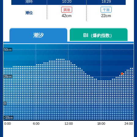
潮時
10:20
18:29
満潮
干潮
潮位
42cm
22cm
潮汐
BI
（爆釣指数）
50
25
0
-10
0:00
6:00
12:00
18:00
24:00
Leaflet
| ©
OpenStreetMap contributors