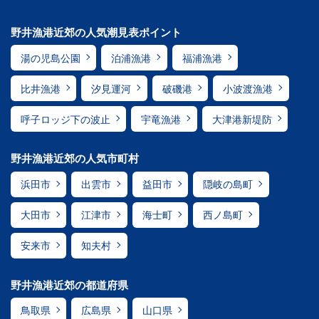
野井漁港近郊の人気潮見表ポイント
湯の児島公園
泊浦漁港
福浦漁港
比井漁港
汐見運河
破磯港
小波渡漁港
呼子ロッジ下の波止
宇竜漁港
大津港新堤防
野井漁港近郊の人気市町村
浜田市
出雲市
益田市
隠岐の島町
大田市
江津市
海士町
西ノ島町
安来市
知夫村
野井漁港近郊の都道府県
鳥取県
広島県
山口県