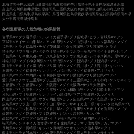
北海道
岩手県
宮城県
山形県
福島県
東京都
神奈川県
埼玉県
千葉県
茨城県
新潟県
富山県
石川県
福井県
愛知県
静岡県
三重県
大阪府
兵庫県
和歌山県
京都府
広島県
岡山県
山口県
鳥取県
島根県
高知県
香川県
徳島県
愛媛県
福岡県
佐賀県
長崎県
熊本県
大分県
鹿児島県
沖縄県
各都道府県の人気魚種の釣果情報
岩手県×マダラ
岩手県×スルメイカ
岩手県×ブリ
宮城県×ヒラメ
宮城県×マアジ
宮城県×アイナメ
山形県×マアジ
山形県×マダイ
山形県×キジハタ
福島県×マダイ
福島県×ヒラメ
福島県×チダイ
茨城県×マダイ
茨城県×ブリ
茨城県×ヒラメ
埼玉県×サワラ
埼玉県×タチウオ
埼玉県×ホウボウ
千葉県×マダイ
千葉県×ヒラメ
千葉県×イサキ
東京都×マアジ
東京都×タチウオ
東京都×シロギス
神奈川県×マアジ
神奈川県×マダイ
神奈川県×ブリ
新潟県×マダイ
新潟県×ブリ
新潟県×マアジ
富山県×アオリイカ
富山県×ブリ
富山県×マダイ
石川県×ブリ
石川県×キジハタ
石川県×マダイ
福井県×ケンサキイカ
福井県×マダイ
福井県×アオリイカ
静岡県×マダイ
静岡県×イサキ
静岡県×マアジ
愛知県×ブリ
愛知県×マダイ
愛知県×タチウオ
三重県×ブリ
三重県×マダイ
三重県×ヒラメ
京都府×ケンサキイカ
京都府×ブリ
京都府×マダイ
大阪府×マダイ
大阪府×サワラ
大阪府×ブリ
兵庫県×ブリ
兵庫県×マダイ
兵庫県×マダコ
和歌山県×マダイ
和歌山県×マアジ
和歌山県×ブリ
鳥取県×ケンサキイカ
鳥取県×マアジ
鳥取県×スルメイカ
岡山県×スズキ
岡山県×マダイ
岡山県×ヒラメ
広島県×マダイ
広島県×キジハタ
広島県×サワラ
山口県×マダイ
山口県×ケンサキイカ
山口県×キジハタ
徳島県×ブリ
徳島県×マアジ
徳島県×チダイ
香川県×マダイ
香川県×アオリイカ
香川県×マゴチ
愛媛県×マダイ
愛媛県×ブリ
愛媛県×キジハタ
高知県×カンパチ
高知県×アカアマダイ
高知県×イサキ
福岡県×マダイ
福岡県×ヤリイカ
福岡県×ケンサキイカ
佐賀県×マダイ
佐賀県×ヒラマサ
佐賀県×アカアマダイ
長崎県×マダイ
長崎県×キジハタ
長崎県×オオモンハタ
熊本県×マダイ
熊本県×ヒラメ
熊本県×メバル
鹿児島県×マダイ
鹿児島県×ケンサキイカ