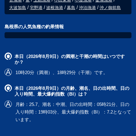
菅浦港
鷺
玉結漁港
小田東港
小波漁港
釜浦漁港
大波加島
宅野港
波根漁港
幕島
沖泊漁港
沖ノ御前島
島根県の人気魚種の釣果情報
本日（2026年8月9日）の満潮と干潮の時間はいつです
か？
10時20分（満潮）、18時29分（干潮）です。
本日（2026年8月9日）の月齢、潮名、日の出時間、日の
入り時間、最大爆釣指数（BI）は？
月齢：25.7、潮名：中潮、日の出時間：05時21分、日の
入り時間：19時03分、最大爆釣指数（BI）：7.2となって
います。