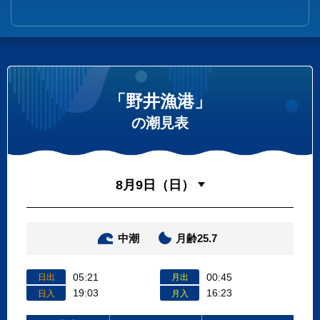
「野井漁港」
の潮見表
中潮
月齢25.7
05:21
00:45
日出
月出
19:03
16:23
日入
月入