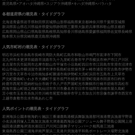
鹿児島県×アオハタ
沖縄県×スジアラ
沖縄県×キハダ
沖縄県×バラハタ
各都道府県の潮見表・タイドグラフ
北海道
青森県
岩手県
秋田県
宮城県
山形県
福島県
東京都
神奈川県
千葉県
茨城県
新潟県
富山県
石川県
福井県
愛知県
静岡県
三重県
大阪府
兵庫県
和歌山県
京都府
広島県
岡山県
山口県
鳥取県
島根県
高知県
香川県
徳島県
愛媛県
福岡県
佐賀県
長崎県
熊本県
大分県
宮崎県
鹿児島県
沖縄県
人気市町村の潮見表・タイドグラフ
明石市
浜松市
糸島市
長崎市
周防大島町
広島市
和歌山市
鳴門市
富津市
下関市
北九州市
木更津市
姫路市
淡路市
九十九里町
石巻市
平戸市
横浜市
神戸市
江戸川区
名古屋市
呉市
延岡市
志摩市
館山市
平塚市
小豆島町
四日市市
江田島市
常滑市
沼津市
松山市
福山市
横須賀市
唐津市
津市
長島町
佐世保市
茅ヶ崎市
浦安市
宮古島市
伊勢市
伊万里市
天草市
今治市
南知多町
勝浦市
南伊勢町
大洗町
浜田市
五島市
上天草市
芦北町
愛南町
いわき市
大磯町
千葉市
長門市
焼津市
亘理町
境港市
田原市
臼杵市
鈴鹿市
西尾市
恩納村
仙台市
銚子市
八戸市
芦屋町
光市
舞鶴市
行橋市
碧南市
高松市
西海市
葉山町
徳之島町
気仙沼市
市川市
桑名市
廿日市市
福岡市
赤穂市
屋久島町
苫小牧市
玉名市
糸魚川市
川崎市
尾鷲市
柳井市
宇土市
加古川市
宗像市
諫早市
西宮市
上越市
倉敷市
出水市
南あわじ市
人気ポイントの潮見表・タイドグラフ
若洲海浜公園
本牧海釣り施設
三番瀬
鹿島港
横浜
舞阪漁港
那珂湊港
豊浜漁港
宇野港
小名浜港
貝塚人工島
加太漁港
大津港
葛西海浜公園
アジュール舞子
野島公園
閖上港
福田港
須磨海岸
清水港
旧江戸川河口
新舞子マリンパーク
相馬港
三池港
東扇島西公園
三浦海岸
南芦屋浜
二見港
片貝漁港
平和島ボートレース場
野北漁港