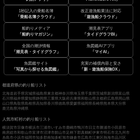
1秒記入の乗船名簿
改正遊漁船業法に対応
「乗船名簿クラウド」
「遊漁船クラウド」
船釣りメディア
潮見表アプリ
「船釣りマガジン」
「タイドグラフBI」
全国の潮汐情報
魚図鑑AIアプリ
「潮見表・タイドグラフ」
「マイAI」
魚図鑑サイト
充実の補償内容と安さ
「写真から探せる魚図鑑」
「新・遊漁船保険DX」
都道府県の釣り船リスト
北海道
岩手県
宮城県
福島県
東京都
神奈川県
埼玉県
千葉県
茨城県
新潟県
富山県
石川県
福井県
愛知県
静岡県
三重県
大阪府
兵庫県
和歌山県
京都府
広島県
岡山県
山口県
鳥取県
島根県
高知県
香川県
徳島県
愛媛県
福岡県
長崎県
熊本県
大分県
鹿児島県
沖縄県
人気市町村の釣り船リスト
横須賀市
宗像市
横浜市
三浦市
いすみ市
鹿嶋市
鴨川市
日立市
勝浦市
小田原市
南房総市
和歌山市
富津市
沼津市
館山市
足柄下郡真鶴町
伊東市
明石市
北九州市
糸島市
小浜市
福岡市
知多郡南知多町
旭市
鎌倉市
広島市
江東区
熱海市
品川区