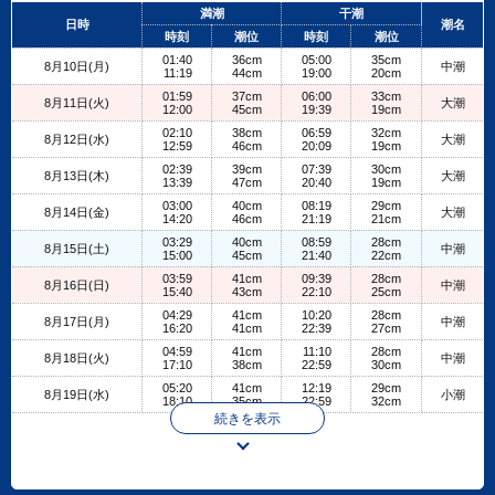
+
満潮
干潮
日時
潮名
−
時刻
潮位
時刻
潮位
01:40
36cm
05:00
35cm
8月10日(月)
中潮
11:19
44cm
19:00
20cm
01:59
37cm
06:00
33cm
8月11日(火)
大潮
12:00
45cm
19:39
19cm
02:10
38cm
06:59
32cm
8月12日(水)
大潮
12:59
46cm
20:09
19cm
02:39
39cm
07:39
30cm
8月13日(木)
大潮
13:39
47cm
20:40
19cm
03:00
40cm
08:19
29cm
8月14日(金)
大潮
14:20
46cm
21:19
21cm
03:29
40cm
08:59
28cm
8月15日(土)
中潮
15:00
45cm
21:40
22cm
03:59
41cm
09:39
28cm
8月16日(日)
中潮
15:40
43cm
22:10
25cm
04:29
41cm
10:20
28cm
8月17日(月)
中潮
16:20
41cm
22:39
27cm
04:59
41cm
11:10
28cm
8月18日(火)
中潮
17:10
38cm
22:59
30cm
05:20
41cm
12:19
29cm
8月19日(水)
小潮
18:10
35cm
22:59
32cm
続きを表示