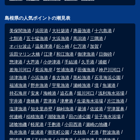
島根県の人気ポイントの潮見表
美保関漁港
浜田港
大社築港
惠曇漁港
十六島港
七類港
五十猛漁港
大浜漁港
馬潟港
三隅港
オバセ波止
温泉津港
鉈ヶ崎
仁万港
加賀
浜田マリン大橋
江津
和江漁港
御津漁港
日御碕
惣津港
大芦港
小伊津港
手結浦
久手港
浦郷
差海川河口
長浜海岸
笠浦漁港
田儀漁港
神戸川河口
須津漁港
小浜漁港
多古漁港
黒松漁港
石見海浜公園
福浦漁港
野井漁港
宇竜漁港
瀬崎漁港
境
魚瀬港
持石海岸
安来
海崎港
追石鼻
堀川河口
浅利海水浴場
宇井港
唐橋鼻
雲津港
津摩港
生湯海水浴場
片江漁港
塩津漁港
知夫里赤壁
鵜峠漁港
菱浦
佐波港
宇津屋鼻
何連崎
稲積漁港
湖陵漁港
田の浦公園
笹子海水浴場
諸喰地磯
軽尾港
千酌港
小田西港
瀬崎の地磯
鳥井漁港
坂浦港
潮見町公園
大桂島
才港
野波漁港