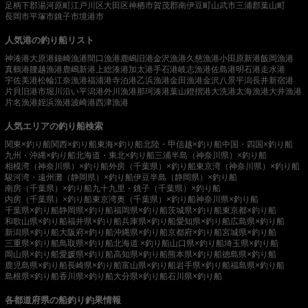
足柄下郡湯河原町
江戸川区
大田区
神栖市
賀茂郡南伊豆町
山武市
三浦郡葉山町
長岡市
平塚市
銚子市
境港市
人気港の釣り船リスト
神湊港
大原港
鐘崎漁港
間口漁港
鹿嶋旧港
金沢漁港
久慈漁港
小田原新港
飯岡漁港
真鶴港
腰越漁港
鹿嶋新港
上総湊港
加太港
手石港
岐志漁港
佐島港
明石港
走水港
宇佐美港
松輪江奈漁港
福浦港
寺泊港
乙浜漁港
金田漁港
金沢八景平潟
長井新宿港
片貝旧港
市堀川沿い
平潟港
外川漁港
那珂湊港
葉山鐙摺港
大洗港
太海漁港
大井漁港
片名漁港
姪浜漁港
波崎港
西津漁港
人気エリアの釣り船検索
関東×釣り船
関西×釣り船
東海×釣り船
北陸・甲信越×釣り船
中国・四国×釣り船
九州・沖縄×釣り船
北海道・東北×釣り船
三浦半島（神奈川県）×釣り船
相模湾（神奈川県）×釣り船
外房（千葉県）×釣り船
東京湾（神奈川県）×釣り船
駿河湾・遠州灘（静岡県）×釣り船
伊豆半島（静岡県）×釣り船
南房（千葉県）×釣り船
九十九里・銚子（千葉県）×釣り船
内房（千葉県）×釣り船
東京湾奥（千葉県）×釣り船
神奈川県×釣り船
千葉県×釣り船
静岡県×釣り船
福岡県×釣り船
茨城県×釣り船
東京都×釣り船
和歌山県×釣り船
福井県×釣り船
兵庫県×釣り船
愛知県×釣り船
広島県×釣り船
新潟県×釣り船
大阪府×釣り船
沖縄県×釣り船
京都府×釣り船
宮城県×釣り船
三重県×釣り船
鳥取県×釣り船
北海道 ×釣り船
山口県×釣り船
埼玉県×釣り船
岡山県×釣り船
愛媛県×釣り船
高知県×釣り船
熊本県×釣り船
徳島県×釣り船
鹿児島県×釣り船
長崎県×釣り船
富山県×釣り船
岩手県×釣り船
福島県×釣り船
島根県×釣り船
香川県×釣り船
大分県×釣り船
石川県×釣り船
各都道府県の船釣り釣果情報