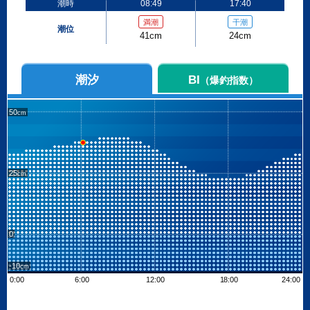
潮時
08:49
17:40
満潮
干潮
潮位
41cm
24cm
潮汐
BI
（爆釣指数）
50
25
0
-10
0:00
6:00
12:00
18:00
24:00
Leaflet
| ©
OpenStreetMap contributors