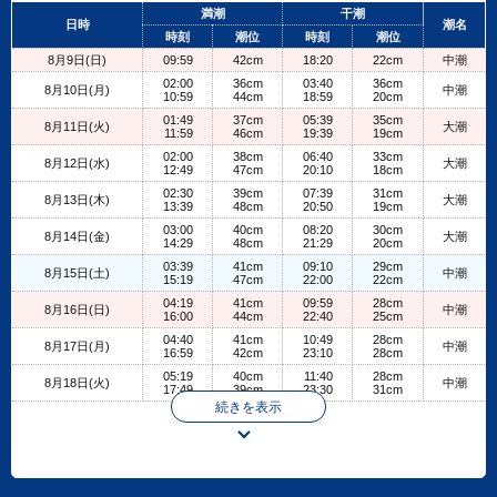
+
満潮
干潮
日時
潮名
−
時刻
潮位
時刻
潮位
8月9日(日)
09:59
42cm
18:20
22cm
中潮
02:00
36cm
03:40
36cm
8月10日(月)
中潮
10:59
44cm
18:59
20cm
01:49
37cm
05:39
35cm
8月11日(火)
大潮
11:59
46cm
19:39
19cm
02:00
38cm
06:40
33cm
8月12日(水)
大潮
12:49
47cm
20:10
18cm
02:30
39cm
07:39
31cm
8月13日(木)
大潮
13:39
48cm
20:50
19cm
03:00
40cm
08:20
30cm
8月14日(金)
大潮
14:29
48cm
21:29
20cm
03:39
41cm
09:10
29cm
8月15日(土)
中潮
15:19
47cm
22:00
22cm
04:19
41cm
09:59
28cm
8月16日(日)
中潮
16:00
44cm
22:40
25cm
04:40
41cm
10:49
28cm
8月17日(月)
中潮
16:59
42cm
23:10
28cm
05:19
40cm
11:40
28cm
8月18日(火)
中潮
17:49
39cm
23:30
31cm
続きを表示