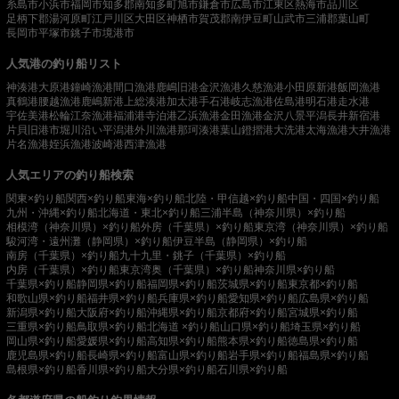
糸島市
小浜市
福岡市
知多郡南知多町
旭市
鎌倉市
広島市
江東区
熱海市
品川区
足柄下郡湯河原町
江戸川区
大田区
神栖市
賀茂郡南伊豆町
山武市
三浦郡葉山町
長岡市
平塚市
銚子市
境港市
人気港の釣り船リスト
神湊港
大原港
鐘崎漁港
間口漁港
鹿嶋旧港
金沢漁港
久慈漁港
小田原新港
飯岡漁港
真鶴港
腰越漁港
鹿嶋新港
上総湊港
加太港
手石港
岐志漁港
佐島港
明石港
走水港
宇佐美港
松輪江奈漁港
福浦港
寺泊港
乙浜漁港
金田漁港
金沢八景平潟
長井新宿港
片貝旧港
市堀川沿い
平潟港
外川漁港
那珂湊港
葉山鐙摺港
大洗港
太海漁港
大井漁港
片名漁港
姪浜漁港
波崎港
西津漁港
人気エリアの釣り船検索
関東×釣り船
関西×釣り船
東海×釣り船
北陸・甲信越×釣り船
中国・四国×釣り船
九州・沖縄×釣り船
北海道・東北×釣り船
三浦半島（神奈川県）×釣り船
相模湾（神奈川県）×釣り船
外房（千葉県）×釣り船
東京湾（神奈川県）×釣り船
駿河湾・遠州灘（静岡県）×釣り船
伊豆半島（静岡県）×釣り船
南房（千葉県）×釣り船
九十九里・銚子（千葉県）×釣り船
内房（千葉県）×釣り船
東京湾奥（千葉県）×釣り船
神奈川県×釣り船
千葉県×釣り船
静岡県×釣り船
福岡県×釣り船
茨城県×釣り船
東京都×釣り船
和歌山県×釣り船
福井県×釣り船
兵庫県×釣り船
愛知県×釣り船
広島県×釣り船
新潟県×釣り船
大阪府×釣り船
沖縄県×釣り船
京都府×釣り船
宮城県×釣り船
三重県×釣り船
鳥取県×釣り船
北海道 ×釣り船
山口県×釣り船
埼玉県×釣り船
岡山県×釣り船
愛媛県×釣り船
高知県×釣り船
熊本県×釣り船
徳島県×釣り船
鹿児島県×釣り船
長崎県×釣り船
富山県×釣り船
岩手県×釣り船
福島県×釣り船
島根県×釣り船
香川県×釣り船
大分県×釣り船
石川県×釣り船