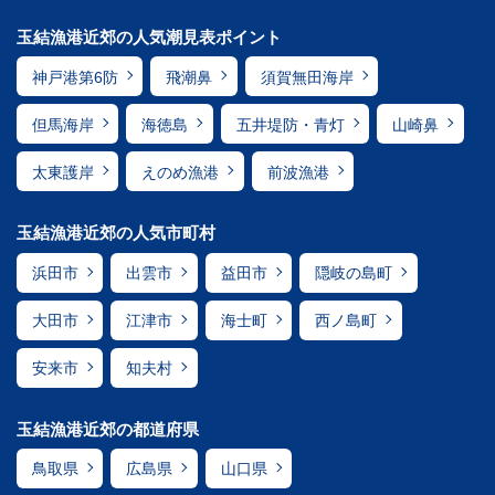
玉結漁港近郊の人気潮見表ポイント
神戸港第6防
飛潮鼻
須賀無田海岸
但馬海岸
海徳島
五井堤防・青灯
山崎鼻
太東護岸
えのめ漁港
前波漁港
玉結漁港近郊の人気市町村
浜田市
出雲市
益田市
隠岐の島町
大田市
江津市
海士町
西ノ島町
安来市
知夫村
玉結漁港近郊の都道府県
鳥取県
広島県
山口県