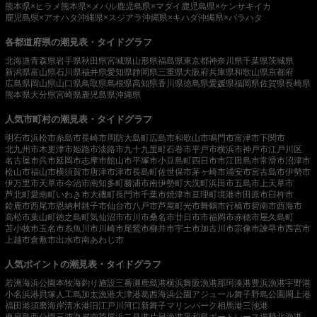
熊本県×ヒラメ
熊本県×メバル
鹿児島県×マダイ
鹿児島県×ケンサキイカ
鹿児島県×アオハタ
沖縄県×スジアラ
沖縄県×キハダ
沖縄県×バラハタ
各都道府県の潮見表・タイドグラフ
北海道
青森県
岩手県
秋田県
宮城県
山形県
福島県
東京都
神奈川県
千葉県
茨城県
新潟県
富山県
石川県
福井県
愛知県
静岡県
三重県
大阪府
兵庫県
和歌山県
京都府
広島県
岡山県
山口県
鳥取県
島根県
高知県
香川県
徳島県
愛媛県
福岡県
佐賀県
長崎県
熊本県
大分県
宮崎県
鹿児島県
沖縄県
人気市町村の潮見表・タイドグラフ
明石市
浜松市
糸島市
長崎市
周防大島町
広島市
和歌山市
鳴門市
富津市
下関市
北九州市
木更津市
姫路市
淡路市
九十九里町
石巻市
平戸市
横浜市
神戸市
江戸川区
名古屋市
呉市
延岡市
志摩市
館山市
平塚市
小豆島町
四日市市
江田島市
常滑市
沼津市
松山市
福山市
横須賀市
唐津市
津市
長島町
佐世保市
茅ヶ崎市
浦安市
宮古島市
伊勢市
伊万里市
天草市
今治市
南知多町
勝浦市
南伊勢町
大洗町
浜田市
五島市
上天草市
芦北町
愛南町
いわき市
大磯町
長門市
千葉市
焼津市
亘理町
境港市
田原市
臼杵市
鈴鹿市
西尾市
恩納村
銚子市
仙台市
八戸市
芦屋町
光市
舞鶴市
行橋市
碧南市
西海市
高松市
葉山町
徳之島町
気仙沼市
市川市
桑名市
廿日市市
福岡市
赤穂市
屋久島町
苫小牧市
玉名市
糸魚川市
川崎市
尾鷲市
柳井市
宇土市
加古川市
宗像市
諫早市
西宮市
上越市
倉敷市
出水市
南あわじ市
人気ポイントの潮見表・タイドグラフ
若洲海浜公園
本牧海釣り施設
三番瀬
鹿島港
横浜
舞阪漁港
那珂湊港
豊浜漁港
宇野港
小名浜港
貝塚人工島
加太漁港
大津港
葛西海浜公園
アジュール舞子
野島公園
閖上港
福田港
須磨海岸
清水港
旧江戸川河口
新舞子マリンパーク
相馬港
三池港
東扇島西公園
三浦海岸
南芦屋浜
二見港
片貝漁港
平和島ボートレース場
野北漁港