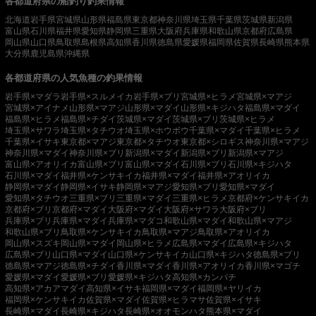
各都道府県の船釣り釣果情報
北海道
岩手県
宮城県
山形県
福島県
東京都
神奈川県
埼玉県
千葉県
茨城県
新潟県
富山県
石川県
福井県
愛知県
静岡県
三重県
大阪府
兵庫県
和歌山県
京都府
広島県
岡山県
山口県
鳥取県
島根県
高知県
香川県
徳島県
愛媛県
福岡県
佐賀県
長崎県
熊本県
大分県
鹿児島県
沖縄県
各都道府県の人気魚種の釣果情報
岩手県×マダラ
岩手県×スルメイカ
岩手県×ブリ
宮城県×ヒラメ
宮城県×マアジ
宮城県×アイナメ
山形県×マアジ
山形県×マダイ
山形県×キジハタ
福島県×マダイ
福島県×ヒラメ
福島県×チダイ
茨城県×マダイ
茨城県×ブリ
茨城県×ヒラメ
埼玉県×サワラ
埼玉県×タチウオ
埼玉県×ホウボウ
千葉県×マダイ
千葉県×ヒラメ
千葉県×イサキ
東京都×マアジ
東京都×タチウオ
東京都×シロギス
神奈川県×マアジ
神奈川県×マダイ
神奈川県×ブリ
新潟県×マダイ
新潟県×ブリ
新潟県×マアジ
富山県×アオリイカ
富山県×ブリ
富山県×マダイ
石川県×ブリ
石川県×キジハタ
石川県×マダイ
福井県×ケンサキイカ
福井県×マダイ
福井県×アオリイカ
静岡県×マダイ
静岡県×イサキ
静岡県×マアジ
愛知県×ブリ
愛知県×マダイ
愛知県×タチウオ
三重県×ブリ
三重県×マダイ
三重県×ヒラメ
京都府×ケンサキイカ
京都府×ブリ
京都府×マダイ
大阪府×マダイ
大阪府×サワラ
大阪府×ブリ
兵庫県×ブリ
兵庫県×マダイ
兵庫県×マダコ
和歌山県×マダイ
和歌山県×マアジ
和歌山県×ブリ
鳥取県×ケンサキイカ
鳥取県×マアジ
鳥取県×アオリイカ
岡山県×スズキ
岡山県×マダイ
岡山県×ヒラメ
広島県×マダイ
広島県×キジハタ
広島県×ブリ
山口県×マダイ
山口県×ケンサキイカ
山口県×キジハタ
徳島県×ブリ
徳島県×マアジ
徳島県×チダイ
香川県×マダイ
香川県×アオリイカ
香川県×マゴチ
愛媛県×マダイ
愛媛県×ブリ
愛媛県×キジハタ
高知県×カンパチ
高知県×アカアマダイ
高知県×イサキ
福岡県×マダイ
福岡県×ヤリイカ
福岡県×ケンサキイカ
佐賀県×マダイ
佐賀県×ヒラマサ
佐賀県×イサキ
長崎県×マダイ
長崎県×キジハタ
長崎県×オオモンハタ
熊本県×マダイ