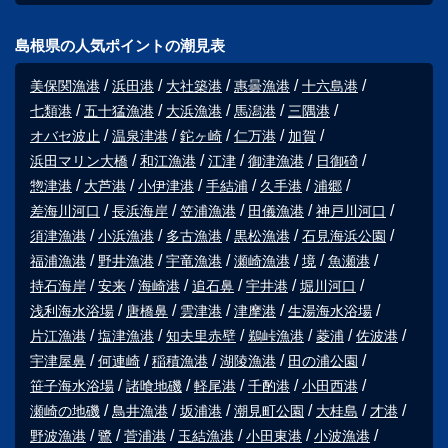
島根県の人気ポイントの潮見表
美保関漁港
浜田港
大社築港
惠曇漁港
十六島港
七類港
五十猛漁港
大浜漁港
馬潟港
三隅港
オバセ波止
温泉津港
鉈ヶ崎
仁万港
加賀
浜田マリン大橋
和江漁港
江津
御津漁港
日御碕
惣津港
大芦港
小伊津港
手結浦
久手港
浦郷
差海川河口
長浜海岸
笠浦漁港
田儀漁港
神戸川河口
須津漁港
小浜漁港
多古漁港
黒松漁港
石見海浜公園
福浦漁港
野井漁港
宇竜漁港
瀬崎漁港
境
魚瀬港
持石海岸
安来
海崎港
追石鼻
宇井港
堀川河口
浅利海水浴場
唐橋鼻
雲津港
津摩港
生湯海水浴場
片江漁港
塩津漁港
知夫里赤壁
鵜峠漁港
菱浦
佐波港
宇津屋鼻
何連崎
稲積漁港
湖陵漁港
田の浦公園
笹子海水浴場
諸喰地磯
軽尾港
千酌港
小田西港
瀬崎の地磯
鳥井漁港
坂浦港
潮見町公園
大桂島
才港
野波漁港
鷺
菅浦港
玉結漁港
小田東港
小波漁港