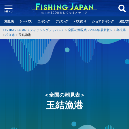
釣りが100倍楽しくなるメディア
潮見表
シーバス
エギング
アジング
バス釣り
ショアジギング
結び方
FISHING JAPAN（フィッシングジャパン）
全国の潮見表＜2026年最新版＞
島根県
松江市
玉結漁港
＜全国の潮見表＞
玉結漁港