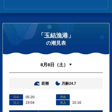
「玉結漁港」
の潮見表
若潮
月齢24.7
05:20
日出
月出
19:04
15:16
日入
月入