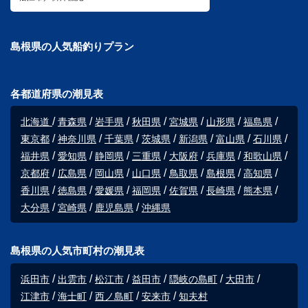
島根県の人気船釣りプラン
各都道府県の潮見表
北海道
青森県
岩手県
秋田県
宮城県
山形県
福島県
東京都
神奈川県
千葉県
茨城県
新潟県
富山県
石川県
福井県
愛知県
静岡県
三重県
大阪府
兵庫県
和歌山県
京都府
広島県
岡山県
山口県
鳥取県
島根県
高知県
香川県
徳島県
愛媛県
福岡県
佐賀県
長崎県
熊本県
大分県
宮崎県
鹿児島県
沖縄県
島根県の人気市町村の潮見表
浜田市
出雲市
松江市
益田市
隠岐の島町
大田市
江津市
海士町
西ノ島町
安来市
知夫村