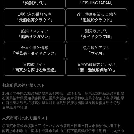
「釣割アプリ」
「FISHINGJAPAN」
1秒記入の乗船名簿
改正遊漁船業法に対応
「乗船名簿クラウド」
「遊漁船クラウド」
船釣りメディア
潮見表アプリ
「船釣りマガジン」
「タイドグラフBI」
全国の潮汐情報
魚図鑑AIアプリ
「潮見表・タイドグラフ」
「マイAI」
魚図鑑サイト
充実の補償内容と安さ
「写真から探せる魚図鑑」
「新・遊漁船保険DX」
都道府県の釣り船リスト
北海道
岩手県
宮城県
福島県
東京都
神奈川県
埼玉県
千葉県
茨城県
新潟県
富山県
石川県
福井県
愛知県
静岡県
三重県
大阪府
兵庫県
和歌山県
京都府
広島県
岡山県
山口県
鳥取県
島根県
高知県
香川県
徳島県
愛媛県
福岡県
長崎県
熊本県
大分県
鹿児島県
沖縄県
人気市町村の釣り船リスト
横須賀市
宗像市
横浜市
三浦市
いすみ市
鹿嶋市
鴨川市
日立市
勝浦市
小田原市
南房総市
和歌山市
富津市
沼津市
館山市
足柄下郡真鶴町
伊東市
明石市
北九州市