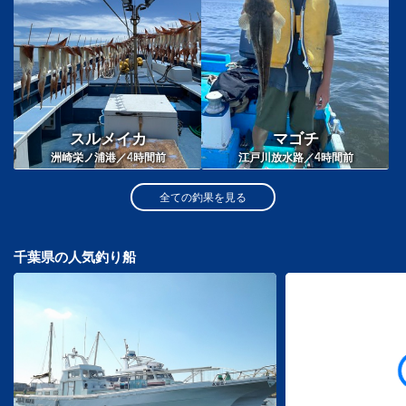
スルメイカ
マゴチ
4
4
洲崎栄ノ浦港／
時間前
江戸川放水路／
時間前
全ての釣果を見る
千葉県の人気釣り船