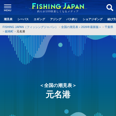
釣りが100倍楽しくなるメディア
潮見表
シーバス
エギング
アジング
バス釣り
ショアジギング
結び方
FISHING JAPAN（フィッシングジャパン）
全国の潮見表＜2026年最新版＞
千葉県
鋸南町
元名港
＜全国の潮見表＞
元名港