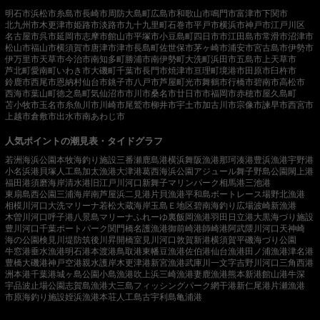
明石市
浜松市
糸島市
長崎市
周防大島町
広島市
和歌山市
鳴門市
富津市
下関市
北九州市
木更津市
姫路市
淡路市
九十九里町
石巻市
平戸市
横浜市
神戸市
江戸川区
名古屋市
呉市
延岡市
志摩市
館山市
平塚市
小豆島町
四日市市
江田島市
常滑市
沼津市
松山市
福山市
横須賀市
唐津市
津市
長島町
佐世保市
茅ヶ崎市
浦安市
宮古島市
伊勢市
伊万里市
天草市
今治市
南知多町
勝浦市
南伊勢町
大洗町
浜田市
五島市
上天草市
芦北町
愛南町
いわき市
大磯町
千葉市
長門市
焼津市
亘理町
境港市
田原市
臼杵市
鈴鹿市
西尾市
恩納村
仙台市
銚子市
八戸市
芦屋町
光市
舞鶴市
行橋市
碧南市
高松市
西海市
葉山町
徳之島町
気仙沼市
市川市
桑名市
廿日市市
福岡市
赤穂市
屋久島町
苫小牧市
玉名市
糸魚川市
川崎市
尾鷲市
柳井市
宇土市
加古川市
宗像市
諫早市
西宮市
上越市
倉敷市
出水市
南あわじ市
人気ポイントの潮見表・タイドグラフ
若洲海浜公園
本牧海釣り施設
三番瀬
鹿島港
横浜
舞阪漁港
那珂湊港
豊浜漁港
宇野港
小名浜港
貝塚人工島
加太漁港
大津港
葛西海浜公園
アジュール舞子
野島公園
閖上港
福田港
須磨海岸
清水港
旧江戸川河口
新舞子マリンパーク
相馬港
三池港
東扇島西公園
三浦海岸
南芦屋浜
二見港
片貝漁港
平和島ボートレース場
野北漁港
相模川河口
大洗マリーナ
若松
大蔵海岸
玉島Ｅ地区
碧南海釣り広場
波崎新漁港
木曽川河口
呼子港
八景島マリーナ
ふれーゆ裏
飯岡漁港
羽田
日立港
大黒海づり施設
豊川河口
千葉ポートパーク
関門橋
名護漁港
御前崎港
師崎港
阿武隈川河口
天神崎
海の公園
検見川堤防
筑後川昇開橋
室見川河口
敦賀新港
横須賀
平磯海づり公園
牛窓港
垂水漁港
明石港
本渡港
鳥取港
東幡豆漁港
佐伯港
仙台漁港
田ノ浦漁港
津名港
豊橋
大磯港
神戸空港親水護岸
木更津港
新宮漁港
武庫川一文字
吉野川河口
三角西港
洲本港
千葉港
城ヶ島公園
小島漁港
吹上浜
三崎漁港
妻鹿漁港
熊本新港
館山港
牛深
宇品波止場公園
志賀島漁港
大三島フィッシングパーク
網干港
新仁尾港
片瀬漁港
市原海釣り施設
姪浜漁港
本荘人工島
古宇利島
亀浦港