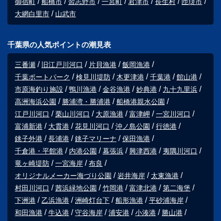
御宿町
船橋市
習志野市
一宮町
君津市
長生村
匝瑳市
大網白里市
山武市
千葉県の人気ポイントの潮見表
三番瀬
旧江戸川河口
片貝漁港
飯岡漁港
千葉ポートパーク
検見川堤防
木更津港
千葉港
館山港
市原海釣り施設
鴨川漁港
金谷漁港
妙典港
九十九里浜
高洲海浜公園
勝浦湾・勝浦港
船橋港親水公園
江戸川河口
栗山川河口
大原漁港
富津岬
一宮川河口
富浦新港
大貫港
花見川河口
沖ノ島公園
行徳港
銚子外港
長浦港
銚子マリーナ
保田漁港
千倉港・平館港
内港公園
幕張浜
興津西港
夷隅川河口
竜ヶ崎堤防
一宮海岸
布良
オリジナルメーカー海づり公園
岩井海岸
太東漁港
村田川河口
茜浜緑地公園
竹岡港
富津北港
第二海堡
下洲港
乙浜漁港
洲崎灯台下
船形漁港
平砂浦海岸
和田漁港
牛込港
守谷海岸
浦安港
小湊港
勝山港