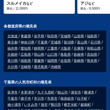
スルメイカ
アジ
など
など
11,000
9,500
乗合／
円
乗合／
円
各都道府県の潮見表
北海道
青森県
岩手県
秋田県
宮城県
山形県
福島県
東京都
神奈川県
千葉県
茨城県
新潟県
富山県
石川県
福井県
愛知県
静岡県
三重県
大阪府
兵庫県
和歌山県
京都府
広島県
岡山県
山口県
鳥取県
島根県
高知県
香川県
徳島県
愛媛県
福岡県
佐賀県
長崎県
熊本県
大分県
宮崎県
鹿児島県
沖縄県
千葉県の人気市町村の潮見表
富津市
木更津市
九十九里町
館山市
浦安市
勝浦市
千葉市
銚子市
市川市
市原市
南房総市
白子町
袖ケ浦市
いすみ市
旭市
鴨川市
横芝光町
鋸南町