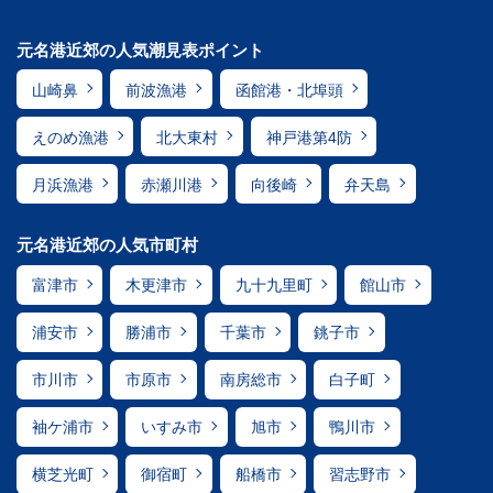
元名港近郊の人気潮見表ポイント
山崎鼻
前波漁港
函館港・北埠頭
えのめ漁港
北大東村
神戸港第4防
月浜漁港
赤瀬川港
向後崎
弁天島
元名港近郊の人気市町村
富津市
木更津市
九十九里町
館山市
浦安市
勝浦市
千葉市
銚子市
市川市
市原市
南房総市
白子町
袖ケ浦市
いすみ市
旭市
鴨川市
横芝光町
御宿町
船橋市
習志野市