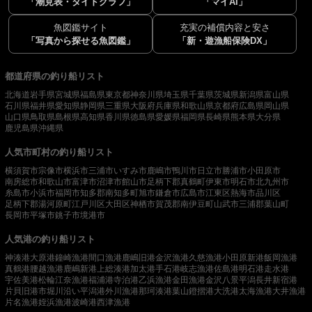
「潮見表・タイドグラフ」
「マイAI」
魚図鑑サイト
充実の補償内容と安さ
「写真から探せる魚図鑑」
「新・遊漁船保険DX」
都道府県の釣り船リスト
北海道
岩手県
宮城県
福島県
東京都
神奈川県
埼玉県
千葉県
茨城県
新潟県
富山県
石川県
福井県
愛知県
静岡県
三重県
大阪府
兵庫県
和歌山県
京都府
広島県
岡山県
山口県
鳥取県
島根県
高知県
香川県
徳島県
愛媛県
福岡県
長崎県
熊本県
大分県
鹿児島県
沖縄県
人気市町村の釣り船リスト
横須賀市
宗像市
横浜市
三浦市
いすみ市
鹿嶋市
鴨川市
日立市
勝浦市
小田原市
南房総市
和歌山市
富津市
沼津市
館山市
足柄下郡真鶴町
伊東市
明石市
北九州市
糸島市
小浜市
福岡市
知多郡南知多町
旭市
鎌倉市
広島市
江東区
熱海市
品川区
足柄下郡湯河原町
江戸川区
大田区
神栖市
賀茂郡南伊豆町
山武市
三浦郡葉山町
長岡市
平塚市
銚子市
境港市
人気港の釣り船リスト
神湊港
大原港
鐘崎漁港
間口漁港
鹿嶋旧港
金沢漁港
久慈漁港
小田原新港
飯岡漁港
真鶴港
腰越漁港
鹿嶋新港
上総湊港
加太港
手石港
岐志漁港
佐島港
明石港
走水港
宇佐美港
松輪江奈漁港
福浦港
寺泊港
乙浜漁港
金田漁港
金沢八景平潟
長井新宿港
片貝旧港
市堀川沿い
平潟港
外川漁港
那珂湊港
葉山鐙摺港
大洗港
太海漁港
大井漁港
片名漁港
姪浜漁港
波崎港
西津漁港