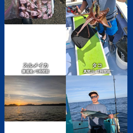
スルメイカ
タコ
1
1
勝浦港／
時間前
真間川／
時間前