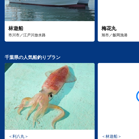
林遊船
梅花丸
市川市／江戸川放水路
旭市／飯岡漁港
千葉県の人気船釣りプラン
利八丸
林遊船