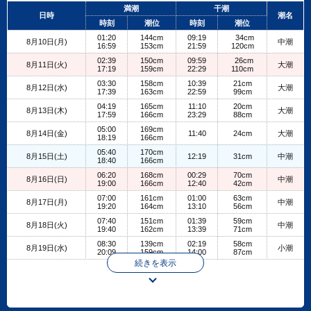
+
満潮
干潮
日時
潮名
−
時刻
潮位
時刻
潮位
01:20
144cm
09:19
34cm
8月10日(月)
中潮
16:59
153cm
21:59
120cm
02:39
150cm
09:59
26cm
8月11日(火)
大潮
17:19
159cm
22:29
110cm
03:30
158cm
10:39
21cm
8月12日(水)
大潮
17:39
163cm
22:59
99cm
04:19
165cm
11:10
20cm
8月13日(木)
大潮
17:59
166cm
23:29
88cm
05:00
169cm
8月14日(金)
11:40
24cm
大潮
18:19
166cm
05:40
170cm
8月15日(土)
12:19
31cm
中潮
18:40
166cm
06:20
168cm
00:29
70cm
8月16日(日)
中潮
19:00
166cm
12:40
42cm
07:00
161cm
01:00
63cm
8月17日(月)
中潮
19:20
164cm
13:10
56cm
07:40
151cm
01:39
59cm
8月18日(火)
中潮
19:40
162cm
13:39
71cm
08:30
139cm
02:19
58cm
8月19日(水)
小潮
20:09
159cm
14:00
87cm
続きを表示