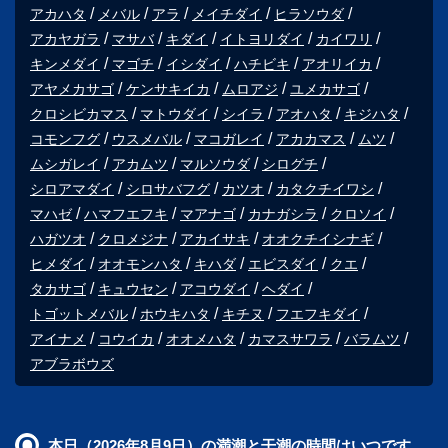
アカハタ
メバル
アラ
メイチダイ
ヒラソウダ
アカヤガラ
マサバ
キダイ
イトヨリダイ
カイワリ
キンメダイ
マゴチ
イシダイ
ハチビキ
アオリイカ
アヤメカサゴ
ケンサキイカ
ムロアジ
ユメカサゴ
クロシビカマス
マトウダイ
シイラ
アオハタ
キジハタ
コモンフグ
ウスメバル
マコガレイ
アカカマス
ムツ
ムシガレイ
アカムツ
マルソウダ
シログチ
シロアマダイ
シロサバフグ
カツオ
カタクチイワシ
マハゼ
ハマフエフキ
マアナゴ
カナガシラ
クロソイ
ハガツオ
クロメジナ
アカイサキ
オオクチイシナギ
ヒメダイ
オオモンハタ
キハダ
エビスダイ
クエ
タカサゴ
キュウセン
アコウダイ
ヘダイ
トゴットメバル
ホウキハタ
キチヌ
フエフキダイ
アイナメ
コウイカ
オオメハタ
カマスサワラ
バラムツ
アブラボウズ
本日（2026年8月9日）の満潮と干潮の時間はいつです