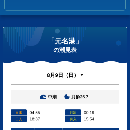
「元名港」
の潮見表
中潮
月齢25.7
04:55
00:19
日出
月出
18:37
15:54
日入
月入