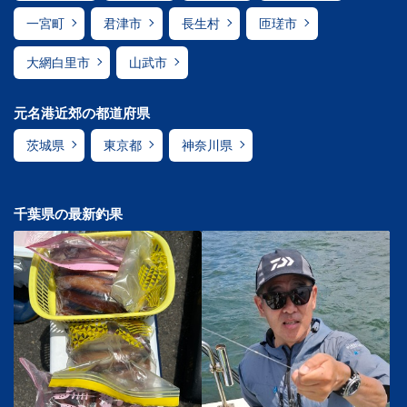
一宮町
君津市
長生村
匝瑳市
大網白里市
山武市
元名港近郊の都道府県
茨城県
東京都
神奈川県
千葉県の最新釣果