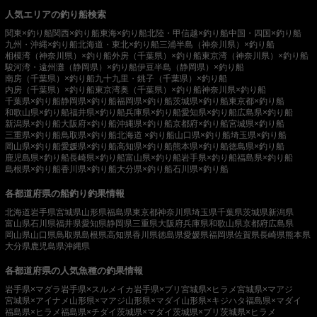
人気エリアの釣り船検索
関東×釣り船
関西×釣り船
東海×釣り船
北陸・甲信越×釣り船
中国・四国×釣り船
九州・沖縄×釣り船
北海道・東北×釣り船
三浦半島（神奈川県）×釣り船
相模湾（神奈川県）×釣り船
外房（千葉県）×釣り船
東京湾（神奈川県）×釣り船
駿河湾・遠州灘（静岡県）×釣り船
伊豆半島（静岡県）×釣り船
南房（千葉県）×釣り船
九十九里・銚子（千葉県）×釣り船
内房（千葉県）×釣り船
東京湾奥（千葉県）×釣り船
神奈川県×釣り船
千葉県×釣り船
静岡県×釣り船
福岡県×釣り船
茨城県×釣り船
東京都×釣り船
和歌山県×釣り船
福井県×釣り船
兵庫県×釣り船
愛知県×釣り船
広島県×釣り船
新潟県×釣り船
大阪府×釣り船
沖縄県×釣り船
京都府×釣り船
宮城県×釣り船
三重県×釣り船
鳥取県×釣り船
北海道 ×釣り船
山口県×釣り船
埼玉県×釣り船
岡山県×釣り船
愛媛県×釣り船
高知県×釣り船
熊本県×釣り船
徳島県×釣り船
鹿児島県×釣り船
長崎県×釣り船
富山県×釣り船
岩手県×釣り船
福島県×釣り船
島根県×釣り船
香川県×釣り船
大分県×釣り船
石川県×釣り船
各都道府県の船釣り釣果情報
北海道
岩手県
宮城県
山形県
福島県
東京都
神奈川県
埼玉県
千葉県
茨城県
新潟県
富山県
石川県
福井県
愛知県
静岡県
三重県
大阪府
兵庫県
和歌山県
京都府
広島県
岡山県
山口県
鳥取県
島根県
高知県
香川県
徳島県
愛媛県
福岡県
佐賀県
長崎県
熊本県
大分県
鹿児島県
沖縄県
各都道府県の人気魚種の釣果情報
岩手県×マダラ
岩手県×スルメイカ
岩手県×ブリ
宮城県×ヒラメ
宮城県×マアジ
宮城県×アイナメ
山形県×マアジ
山形県×マダイ
山形県×キジハタ
福島県×マダイ
福島県×ヒラメ
福島県×チダイ
茨城県×マダイ
茨城県×ブリ
茨城県×ヒラメ