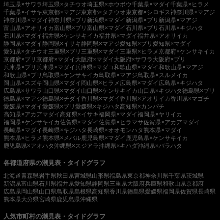
埼玉県×サワラ
埼玉県×タチウオ
埼玉県×ホウボウ
千葉県×マダイ
千葉県×ヒラメ
千葉県×イサキ
東京都×マアジ
東京都×タチウオ
東京都×シロギス
神奈川県×マアジ
神奈川県×マダイ
神奈川県×ブリ
新潟県×マダイ
新潟県×ブリ
新潟県×マアジ
富山県×アオリイカ
富山県×ブリ
富山県×マダイ
石川県×ブリ
石川県×キジハタ
石川県×マダイ
福井県×ケンサキイカ
福井県×マダイ
福井県×アオリイカ
静岡県×マダイ
静岡県×イサキ
静岡県×マアジ
愛知県×ブリ
愛知県×マダイ
愛知県×タチウオ
三重県×ブリ
三重県×マダイ
三重県×ヒラメ
京都府×ケンサキイカ
京都府×ブリ
京都府×マダイ
大阪府×マダイ
大阪府×サワラ
大阪府×ブリ
兵庫県×ブリ
兵庫県×マダイ
兵庫県×マダコ
和歌山県×マダイ
和歌山県×マアジ
和歌山県×ブリ
鳥取県×ケンサキイカ
鳥取県×マアジ
鳥取県×スルメイカ
岡山県×スズキ
岡山県×マダイ
岡山県×ヒラメ
広島県×マダイ
広島県×キジハタ
広島県×サワラ
山口県×マダイ
山口県×ケンサキイカ
山口県×キジハタ
徳島県×ブリ
徳島県×マアジ
徳島県×チダイ
香川県×マダイ
香川県×アオリイカ
香川県×マゴチ
愛媛県×マダイ
愛媛県×ブリ
愛媛県×キジハタ
高知県×カンパチ
高知県×アカアマダイ
高知県×イサキ
福岡県×マダイ
福岡県×ヤリイカ
福岡県×ケンサキイカ
佐賀県×マダイ
佐賀県×ヒラマサ
佐賀県×アカアマダイ
長崎県×マダイ
長崎県×キジハタ
長崎県×オオモンハタ
熊本県×マダイ
熊本県×ヒラメ
熊本県×メバル
鹿児島県×マダイ
鹿児島県×ケンサキイカ
鹿児島県×アオハタ
沖縄県×スジアラ
沖縄県×キハダ
沖縄県×バラハタ
各都道府県の潮見表・タイドグラフ
北海道
青森県
岩手県
秋田県
宮城県
山形県
福島県
東京都
神奈川県
千葉県
茨城県
新潟県
富山県
石川県
福井県
愛知県
静岡県
三重県
大阪府
兵庫県
和歌山県
京都府
広島県
岡山県
山口県
鳥取県
島根県
高知県
香川県
徳島県
愛媛県
福岡県
佐賀県
長崎県
熊本県
大分県
宮崎県
鹿児島県
沖縄県
人気市町村の潮見表・タイドグラフ