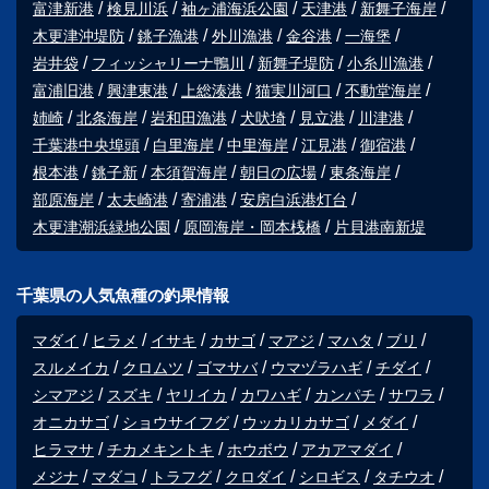
富津新港
検見川浜
袖ヶ浦海浜公園
天津港
新舞子海岸
木更津沖堤防
銚子漁港
外川漁港
金谷港
一海堡
岩井袋
フィッシャリーナ鴨川
新舞子堤防
小糸川漁港
富浦旧港
興津東港
上総湊港
猫実川河口
不動堂海岸
姉崎
北条海岸
岩和田漁港
犬吠埼
見立港
川津港
千葉港中央埠頭
白里海岸
中里海岸
江見港
御宿港
根本港
銚子新
本須賀海岸
朝日の広場
東条海岸
部原海岸
太夫崎港
寄浦港
安房白浜港灯台
木更津潮浜緑地公園
原岡海岸・岡本桟橋
片貝港南新堤
千葉県の人気魚種の釣果情報
マダイ
ヒラメ
イサキ
カサゴ
マアジ
マハタ
ブリ
スルメイカ
クロムツ
ゴマサバ
ウマヅラハギ
チダイ
シマアジ
スズキ
ヤリイカ
カワハギ
カンパチ
サワラ
オニカサゴ
ショウサイフグ
ウッカリカサゴ
メダイ
ヒラマサ
チカメキントキ
ホウボウ
アカアマダイ
メジナ
マダコ
トラフグ
クロダイ
シロギス
タチウオ