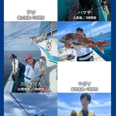
アジ
ハマチ
2
3
勝山漁港／
時間前
大原港／
時間前
スルメイカ
マダイ
3
3
白間津港／
時間前
飯岡漁港／
時間前