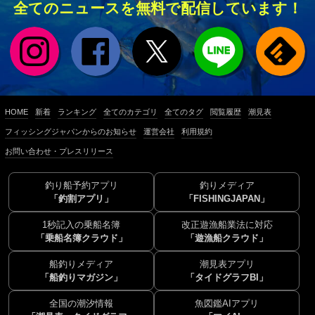
全てのニュースを無料で配信しています！
HOME
新着
ランキング
全てのカテゴリ
全てのタグ
閲覧履歴
潮見表
フィッシングジャパンからのお知らせ
運営会社
利用規約
お問い合わせ・プレスリリース
釣り船予約アプリ
釣りメディア
「釣割アプリ」
「FISHINGJAPAN」
1秒記入の乗船名簿
改正遊漁船業法に対応
「乗船名簿クラウド」
「遊漁船クラウド」
船釣りメディア
潮見表アプリ
「船釣りマガジン」
「タイドグラフBI」
全国の潮汐情報
魚図鑑AIアプリ