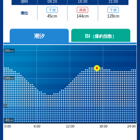
潮時
08:20
16:30
21:00
干潮
満潮
干潮
潮位
45cm
144cm
128cm
潮汐
BI
（爆釣指数）
200
100
0
-40
0:00
6:00
12:00
18:00
24:00
Leaflet
| ©
OpenStreetMap contributors