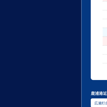
鹿浦港近
広瀬灯