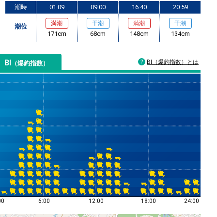
潮時
01:09
09:00
16:40
20:59
満潮
干潮
満潮
干潮
潮位
171cm
68cm
148cm
134cm
BI
BI（爆釣指数）とは
（爆釣指数）
00
6:00
12:00
18:00
24:00