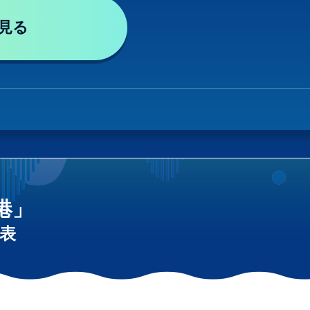
見る
港」
表