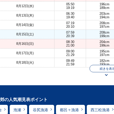
05:50
196cm
8月12日(水)
19:19
189cm
06:30
203cm
8月13日(木)
19:40
194cm
07:19
208cm
8月14日(金)
20:10
197cm
07:59
208cm
8月15日(土)
20:39
199cm
08:30
204cm
8月16日(日)
21:00
199cm
09:00
195cm
8月17日(月)
21:29
197cm
09:49
182cm
8月18日(火)
21:59
193cm
続きを表
郊の人気潮見表ポイント
台
泡瀬
谷尻漁港
都呂々漁港
西三松漁港