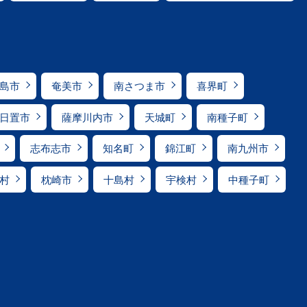
島市
奄美市
南さつま市
喜界町
日置市
薩摩川内市
天城町
南種子町
志布志市
知名町
錦江町
南九州市
村
枕崎市
十島村
宇検村
中種子町