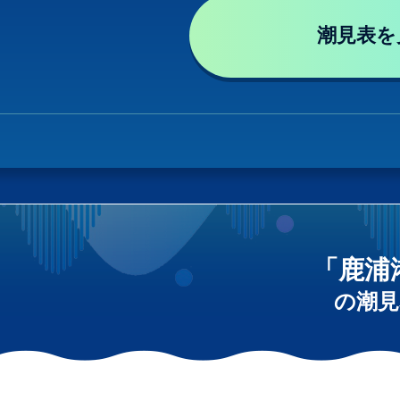
潮見表を
「鹿浦
の潮見