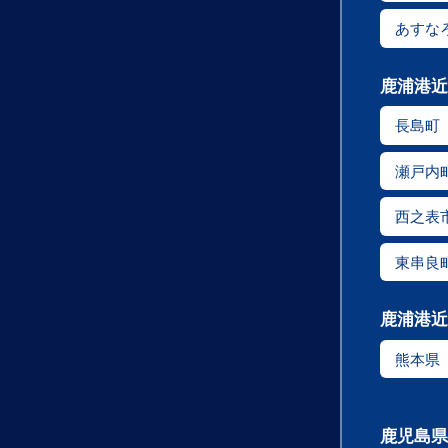
あすな
鹿浦港近
長島町
瀬戸内
西之表
東串良
鹿浦港近
熊本県
鹿児島県