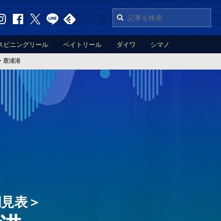
スピニングリール
ベイトリール
ダイワ
シマノ
>
鹿浦港
潮見表＞