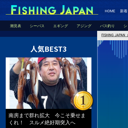
HOME
新着
潮見表
シーバス
エギング
アジング
バス釣り
シ
FISHING JA
人気BEST3
南房まで群れ拡大 今こそ乗せま
くれ！ スルメ絶好期突入へ