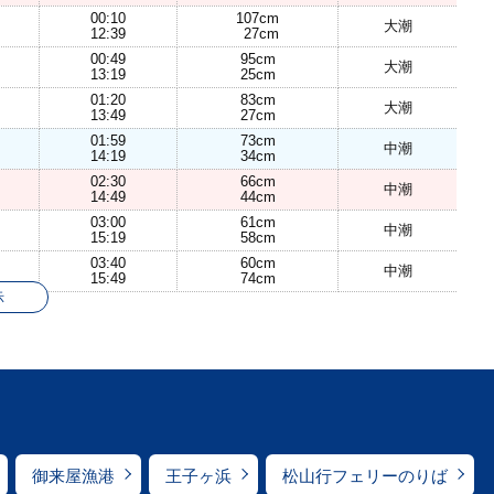
00:10
107cm
大潮
12:39
27cm
00:49
95cm
大潮
13:19
25cm
01:20
83cm
大潮
13:49
27cm
01:59
73cm
中潮
14:19
34cm
02:30
66cm
中潮
14:49
44cm
03:00
61cm
中潮
15:19
58cm
03:40
60cm
中潮
15:49
74cm
示
御来屋漁港
王子ヶ浜
松山行フェリーのりば