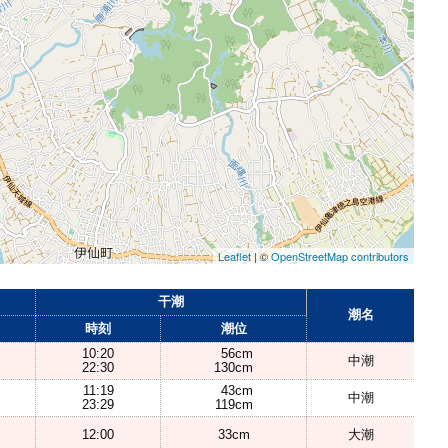
Leaflet
| ©
OpenStreetMap contributors
干潮
潮名
時刻
潮位
10:20
56cm
中潮
22:30
130cm
11:19
43cm
中潮
23:29
119cm
12:00
33cm
大潮