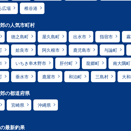
ろ広場
椎谷港
郊の人気市町村
徳之島町
屋久島町
出水市
指宿市
霧
町
姶良市
阿久根市
鹿児島市
与論町
市
いちき串木野市
肝付町
龍郷町
南大隅町
町
垂水市
鹿屋市
和泊町
三島村
大和
郊の都道府県
宮崎県
沖縄県
の最新釣果