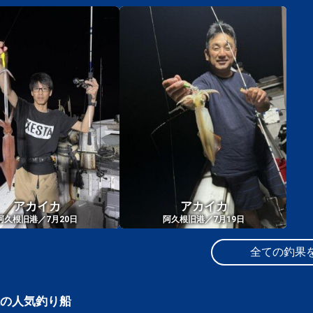
アカイカ
アカイカ
阿久根旧港／7月20日
阿久根旧港／7月19日
全ての釣果
の人気釣り船