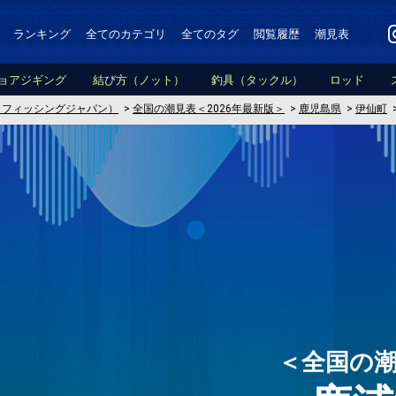
ランキング
全てのカテゴリ
全てのタグ
閲覧履歴
潮見表
ョアジギング
結び方（ノット）
釣具（タックル）
ロッド
PAN（フィッシングジャパン）
>
全国の潮見表＜2026年最新版＞
>
鹿児島県
>
伊仙町
＜全国の