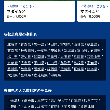
遊漁船ことひき
遊漁船ことひき
マダイ
マダイ
など
など
7,000
8,000
乗合／
円
乗合／
円
各都道府県の潮見表
北海道
青森県
岩手県
秋田県
宮城県
山形県
福島県
東京都
神奈川県
千葉県
茨城県
新潟県
富山県
石川県
福井県
愛知県
静岡県
三重県
大阪府
兵庫県
和歌山県
京都府
広島県
岡山県
山口県
鳥取県
島根県
高知県
香川県
徳島県
愛媛県
福岡県
佐賀県
長崎県
熊本県
大分県
宮崎県
鹿児島県
沖縄県
香川県の人気市町村の潮見表
小豆島町
高松市
三豊市
東かがわ市
丸亀市
観音寺市
土庄町
さぬき市
坂出市
直島町
宇多津町
多度津町