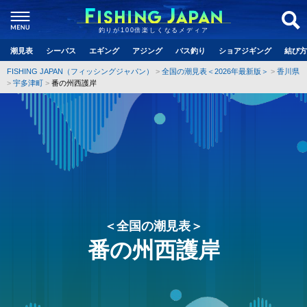
釣りが100倍楽しくなるメディア
潮見表
シーバス
エギング
アジング
バス釣り
ショアジギング
結び方
FISHING JAPAN（フィッシングジャパン）
全国の潮見表＜2026年最新版＞
香川県
宇多津町
番の州西護岸
＜全国の潮見表＞
番の州西護岸