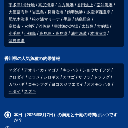
宇多津1号緑地
高尻海岸
白方漁港
香田波止
室沖漁港
大屋冨海岸
岩黒島
見目漁港
鶴羽漁港
多度津西護岸
肥地木漁港
松ケ浦マリーナ
手島
鍋島燈台
高松市・F地区
沙弥島
興津海水浴場
太鼓鼻
大的場
小手島
小槌島
高見島・高見港
浦生漁港
本浦漁港
蒲野漁港
香川県の人気魚種の釣果情報
マダイ
アオリイカ
マゴチ
キジハタ
ショウサイフグ
クロダイ
ヒラメ
シロギス
カサゴ
サワラ
トラフグ
カワハギ
コモンフグ
ヨコスジフエダイ
オオモンハタ
ヘダイ
スズキ
本日（2026年8月7日）の満潮と干潮の時間はいつです
か？