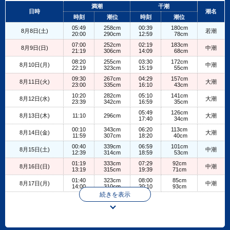
+
満潮
干潮
日時
潮名
−
時刻
潮位
時刻
潮位
05:49
258cm
00:39
180cm
8月8日(土)
若潮
20:00
290cm
12:59
78cm
07:00
252cm
02:19
183cm
8月9日(日)
中潮
21:19
306cm
14:09
68cm
08:20
255cm
03:30
172cm
8月10日(月)
中潮
22:19
323cm
15:19
55cm
09:30
267cm
04:29
157cm
8月11日(火)
大潮
23:00
335cm
16:10
43cm
10:20
282cm
05:10
141cm
8月12日(水)
大潮
23:39
342cm
16:59
35cm
05:49
126cm
8月13日(木)
11:10
296cm
大潮
17:40
34cm
00:10
343cm
06:20
113cm
8月14日(金)
大潮
11:59
307cm
18:20
40cm
00:40
339cm
06:59
101cm
8月15日(土)
中潮
12:39
314cm
18:59
53cm
01:19
333cm
07:29
92cm
8月16日(日)
中潮
13:19
315cm
19:39
71cm
01:40
323cm
08:00
85cm
8月17日(月)
中潮
14:00
310cm
20:10
93cm
続きを表示