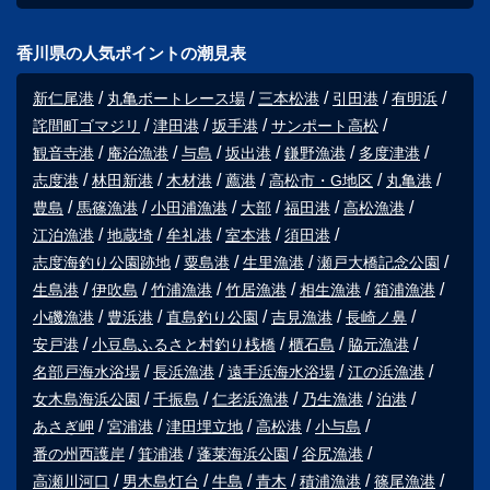
香川県の人気ポイントの潮見表
新仁尾港
丸亀ボートレース場
三本松港
引田港
有明浜
詫間町ゴマジリ
津田港
坂手港
サンポート高松
観音寺港
庵治漁港
与島
坂出港
鎌野漁港
多度津港
志度港
林田新港
木材港
薦港
高松市・G地区
丸亀港
豊島
馬篠漁港
小田浦漁港
大部
福田港
高松漁港
江泊漁港
地蔵埼
牟礼港
室本港
須田港
志度海釣り公園跡地
粟島港
生里漁港
瀬戸大橋記念公園
生島港
伊吹島
竹浦漁港
竹居漁港
相生漁港
箱浦漁港
小磯漁港
豊浜港
直島釣り公園
吉見漁港
長崎ノ鼻
安戸港
小豆島ふるさと村釣り桟橋
櫃石島
脇元漁港
名部戸海水浴場
長浜漁港
遠手浜海水浴場
江の浜漁港
女木島海浜公園
千振島
仁老浜漁港
乃生漁港
泊港
あさぎ岬
宮浦港
津田埋立地
高松港
小与島
番の州西護岸
箕浦港
蓬莱海浜公園
谷尻漁港
高瀬川河口
男木島灯台
牛島
青木
積浦漁港
篠尾漁港