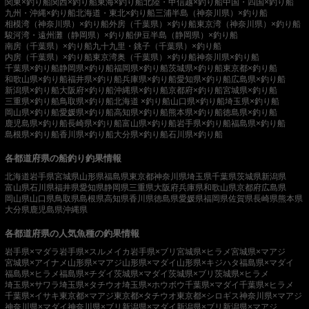
関東×釣り船
関西×釣り船
東海×釣り船
北陸・甲信越×釣り船
中国・四国×釣り船
九州・沖縄×釣り船
北海道・東北×釣り船
三浦半島（神奈川県）×釣り船
相模湾（神奈川県）×釣り船
外房（千葉県）×釣り船
東京湾（神奈川県）×釣り船
駿河湾・遠州灘（静岡県）×釣り船
伊豆半島（静岡県）×釣り船
南房（千葉県）×釣り船
九十九里・銚子（千葉県）×釣り船
内房（千葉県）×釣り船
東京湾奥（千葉県）×釣り船
神奈川県×釣り船
千葉県×釣り船
静岡県×釣り船
福岡県×釣り船
茨城県×釣り船
東京都×釣り船
和歌山県×釣り船
福井県×釣り船
兵庫県×釣り船
愛知県×釣り船
広島県×釣り船
新潟県×釣り船
大阪府×釣り船
沖縄県×釣り船
京都府×釣り船
宮城県×釣り船
三重県×釣り船
鳥取県×釣り船
北海道 ×釣り船
山口県×釣り船
埼玉県×釣り船
岡山県×釣り船
愛媛県×釣り船
高知県×釣り船
熊本県×釣り船
徳島県×釣り船
鹿児島県×釣り船
長崎県×釣り船
富山県×釣り船
岩手県×釣り船
福島県×釣り船
島根県×釣り船
香川県×釣り船
大分県×釣り船
石川県×釣り船
各都道府県の船釣り釣果情報
北海道
岩手県
宮城県
山形県
福島県
東京都
神奈川県
埼玉県
千葉県
茨城県
新潟県
富山県
石川県
福井県
愛知県
静岡県
三重県
大阪府
兵庫県
和歌山県
京都府
広島県
岡山県
山口県
鳥取県
島根県
高知県
香川県
徳島県
愛媛県
福岡県
佐賀県
長崎県
熊本県
大分県
鹿児島県
沖縄県
各都道府県の人気魚種の釣果情報
岩手県×マダラ
岩手県×スルメイカ
岩手県×ブリ
宮城県×ヒラメ
宮城県×マアジ
宮城県×アイナメ
山形県×マアジ
山形県×マダイ
山形県×キジハタ
福島県×マダイ
福島県×ヒラメ
福島県×チダイ
茨城県×マダイ
茨城県×ブリ
茨城県×ヒラメ
埼玉県×サワラ
埼玉県×タチウオ
埼玉県×ホウボウ
千葉県×マダイ
千葉県×ヒラメ
千葉県×イサキ
東京都×マアジ
東京都×タチウオ
東京都×シロギス
神奈川県×マアジ
神奈川県×マダイ
神奈川県×ブリ
新潟県×マダイ
新潟県×ブリ
新潟県×マアジ