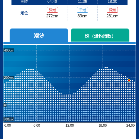
潮時
04:40
11:39
18:30
満潮
干潮
満潮
潮位
272cm
83cm
281cm
潮汐
BI
（爆釣指数）
400
200
0
-80
0:00
6:00
12:00
18:00
24:00
Leaflet
| ©
OpenStreetMap contributors