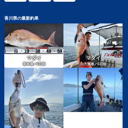
香川県の最新釣果
マダイ
マダイ
6
6
室本港／
日前
白方漁港／
日前