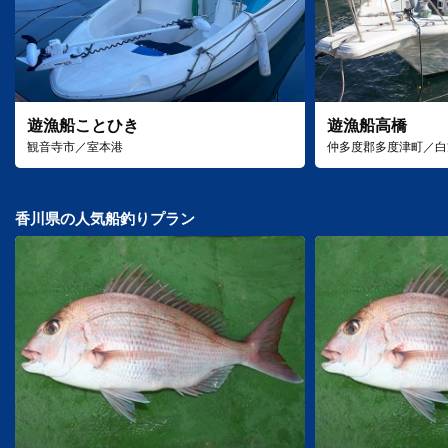
遊漁船ことひき
遊漁船高橋
観音寺市／室本港
仲多度郡多度津町／白
香川県の人気船釣りプラン