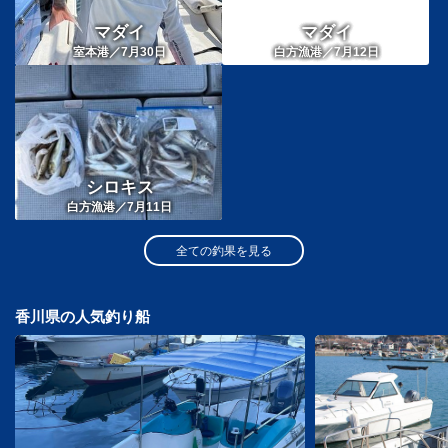
マダイ
マダイ
室本港／7月30日
白方漁港／7月12日
シロキス
白方漁港／7月11日
全ての釣果を見る
香川県の人気釣り船