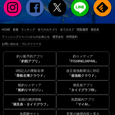
HOME
新着
ランキング
全てのカテゴリ
全てのタグ
閲覧履歴
潮見表
フィッシングジャパンからのお知らせ
運営会社
利用規約
お問い合わせ・プレスリリース
釣り船予約アプリ
釣りメディア
「釣割アプリ」
「FISHINGJAPAN」
1秒記入の乗船名簿
改正遊漁船業法に対応
「乗船名簿クラウド」
「遊漁船クラウド」
船釣りメディア
潮見表アプリ
「船釣りマガジン」
「タイドグラフBI」
全国の潮汐情報
魚図鑑AIアプリ
「潮見表・タイドグラフ」
「マイAI」
魚図鑑サイト
充実の補償内容と安さ