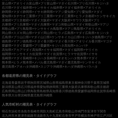
富山県×アオリイカ
富山県×ブリ
富山県×マダイ
石川県×ブリ
石川県×キジハタ
石川県×マダイ
福井県×ケンサキイカ
福井県×マダイ
福井県×アオリイカ
静岡県×マダイ
静岡県×イサキ
静岡県×マアジ
愛知県×ブリ
愛知県×マダイ
愛知県×タチウオ
三重県×ブリ
三重県×マダイ
三重県×ヒラメ
京都府×ケンサキイカ
京都府×ブリ
京都府×マダイ
大阪府×マダイ
大阪府×サワラ
大阪府×ブリ
兵庫県×ブリ
兵庫県×マダイ
兵庫県×マダコ
和歌山県×マダイ
和歌山県×マアジ
和歌山県×ブリ
鳥取県×ケンサキイカ
鳥取県×マアジ
鳥取県×アオリイカ
岡山県×スズキ
岡山県×マダイ
岡山県×ヒラメ
広島県×マダイ
広島県×キジハタ
広島県×ブリ
山口県×マダイ
山口県×ケンサキイカ
山口県×キジハタ
徳島県×ブリ
徳島県×マアジ
徳島県×チダイ
香川県×マダイ
香川県×アオリイカ
香川県×マゴチ
愛媛県×マダイ
愛媛県×ブリ
愛媛県×キジハタ
高知県×カンパチ
高知県×アカアマダイ
高知県×イサキ
福岡県×マダイ
福岡県×ヤリイカ
福岡県×ケンサキイカ
佐賀県×マダイ
佐賀県×ヒラマサ
佐賀県×イサキ
長崎県×マダイ
長崎県×キジハタ
長崎県×オオモンハタ
熊本県×マダイ
熊本県×ヒラメ
熊本県×メバル
鹿児島県×マダイ
鹿児島県×ケンサキイカ
鹿児島県×アオハタ
沖縄県×スジアラ
沖縄県×キハダ
沖縄県×バラハタ
各都道府県の潮見表・タイドグラフ
北海道
青森県
岩手県
秋田県
宮城県
山形県
福島県
東京都
神奈川県
千葉県
茨城県
新潟県
富山県
石川県
福井県
愛知県
静岡県
三重県
大阪府
兵庫県
和歌山県
京都府
広島県
岡山県
山口県
鳥取県
島根県
高知県
香川県
徳島県
愛媛県
福岡県
佐賀県
長崎県
熊本県
大分県
宮崎県
鹿児島県
沖縄県
人気市町村の潮見表・タイドグラフ
明石市
浜松市
糸島市
長崎市
周防大島町
広島市
和歌山市
鳴門市
富津市
下関市
北九州市
木更津市
姫路市
淡路市
九十九里町
石巻市
平戸市
横浜市
神戸市
江戸川区