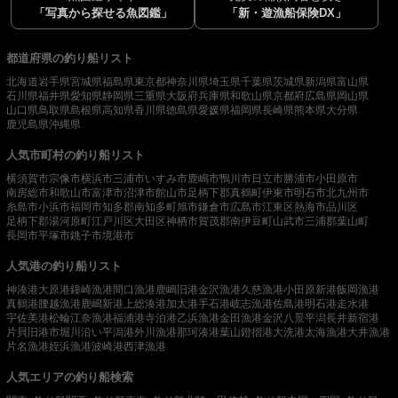
「写真から探せる魚図鑑」
「新・遊漁船保険DX」
都道府県の釣り船リスト
北海道
岩手県
宮城県
福島県
東京都
神奈川県
埼玉県
千葉県
茨城県
新潟県
富山県
石川県
福井県
愛知県
静岡県
三重県
大阪府
兵庫県
和歌山県
京都府
広島県
岡山県
山口県
鳥取県
島根県
高知県
香川県
徳島県
愛媛県
福岡県
長崎県
熊本県
大分県
鹿児島県
沖縄県
人気市町村の釣り船リスト
横須賀市
宗像市
横浜市
三浦市
いすみ市
鹿嶋市
鴨川市
日立市
勝浦市
小田原市
南房総市
和歌山市
富津市
沼津市
館山市
足柄下郡真鶴町
伊東市
明石市
北九州市
糸島市
小浜市
福岡市
知多郡南知多町
旭市
鎌倉市
広島市
江東区
熱海市
品川区
足柄下郡湯河原町
江戸川区
大田区
神栖市
賀茂郡南伊豆町
山武市
三浦郡葉山町
長岡市
平塚市
銚子市
境港市
人気港の釣り船リスト
神湊港
大原港
鐘崎漁港
間口漁港
鹿嶋旧港
金沢漁港
久慈漁港
小田原新港
飯岡漁港
真鶴港
腰越漁港
鹿嶋新港
上総湊港
加太港
手石港
岐志漁港
佐島港
明石港
走水港
宇佐美港
松輪江奈漁港
福浦港
寺泊港
乙浜漁港
金田漁港
金沢八景平潟
長井新宿港
片貝旧港
市堀川沿い
平潟港
外川漁港
那珂湊港
葉山鐙摺港
大洗港
太海漁港
大井漁港
片名漁港
姪浜漁港
波崎港
西津漁港
人気エリアの釣り船検索