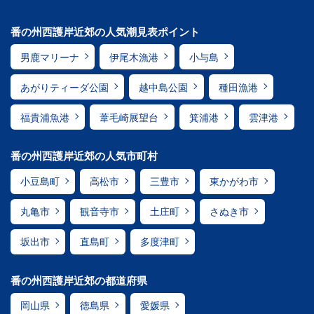
番の州西護岸近郊の人気潮見表ポイント
男鹿マリーナ
伊尾木漁港
小与島
あがりティーダ公園
越中島公園
種田漁港
福貴浦魚港
葦毛崎展望台
箕浦港
雲津港
番の州西護岸近郊の人気市町村
小豆島町
高松市
三豊市
東かがわ市
丸亀市
観音寺市
土庄町
さぬき市
坂出市
直島町
多度津町
番の州西護岸近郊の都道府県
岡山県
徳島県
愛媛県