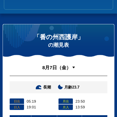
「番の州西護岸」
の潮見表
長潮
月齢23.7
05:19
23:50
日出
月出
19:01
13:59
日入
月入