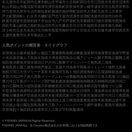
名古屋市
呉市
延岡市
志摩市
館山市
平塚市
小豆島町
四日市市
江田島市
常滑市
沼津市
松山市
福山市
横須賀市
唐津市
津市
長島町
佐世保市
茅ヶ崎市
浦安市
宮古島市
伊勢市
伊万里市
天草市
今治市
南知多町
勝浦市
南伊勢町
浜田市
大洗町
五島市
上天草市
芦北町
愛南町
いわき市
大磯町
長門市
千葉市
焼津市
亘理町
境港市
田原市
臼杵市
鈴鹿市
西尾市
恩納村
銚子市
仙台市
八戸市
芦屋町
光市
舞鶴市
行橋市
碧南市
西海市
高松市
葉山町
徳之島町
気仙沼市
市川市
桑名市
廿日市市
福岡市
赤穂市
屋久島町
苫小牧市
玉名市
糸魚川市
川崎市
尾鷲市
柳井市
宇土市
加古川市
宗像市
諫早市
西宮市
上越市
倉敷市
出水市
南あわじ市
人気ポイントの潮見表・タイドグラフ
若洲海浜公園
本牧海釣り施設
三番瀬
鹿島港
横浜
舞阪漁港
那珂湊港
豊浜漁港
宇野港
小名浜港
貝塚人工島
加太漁港
大津港
葛西海浜公園
アジュール舞子
野島公園
閖上港
福田港
須磨海岸
清水港
旧江戸川河口
新舞子マリンパーク
相馬港
三池港
東扇島西公園
三浦海岸
南芦屋浜
二見港
片貝漁港
平和島ボートレース場
野北漁港
相模川河口
大洗マリーナ
若松
大蔵海岸
玉島Ｅ地区
碧南海釣り広場
波崎新漁港
木曽川河口
呼子港
八景島マリーナ
ふれーゆ裏
飯岡漁港
羽田
日立港
大黒海づり施設
豊川河口
千葉ポートパーク
関門橋
名護漁港
御前崎港
師崎港
天神崎
阿武隈川河口
海の公園
検見川堤防
筑後川昇開橋
室見川河口
敦賀新港
横須賀
平磯海づり公園
牛窓港
垂水漁港
明石港
本渡港
鳥取港
東幡豆漁港
佐伯港
田ノ浦漁港
仙台漁港
津名港
豊橋
大磯港
神戸空港親水護岸
木更津港
武庫川一文字
新宮漁港
吉野川河口
三角西港
洲本港
千葉港
城ヶ島公園
小島漁港
吹上浜
三崎漁港
妻鹿漁港
熊本新港
館山港
牛深
宇品波止場公園
志賀島漁港
大三島フィッシングパーク
網干港
新仁尾港
片瀬漁港
市原海釣り施設
姪浜漁港
本荘人工島
古宇利島
亀浦港
© FISHING JAPAN All Rights Reserved.
FISHING JAPANは、B.Creation株式会社の日本国における登録商標です。