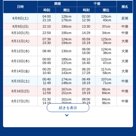
+
満潮
干潮
日時
潮名
−
時刻
潮位
時刻
潮位
04:00
128cm
02:00
126cm
8月8日(土)
若潮
21:19
179cm
12:30
43cm
8月9日(日)
22:10
190cm
13:30
37cm
中潮
8月10日(月)
22:59
195cm
14:29
34cm
中潮
07:39
124cm
05:59
123cm
8月11日(火)
大潮
23:30
194cm
15:19
34cm
06:00
124cm
8月12日(水)
08:49
130cm
大潮
16:00
38cm
00:00
189cm
06:10
122cm
8月13日(木)
大潮
09:49
137cm
16:40
47cm
00:20
181cm
06:20
117cm
8月14日(金)
大潮
10:40
143cm
17:29
58cm
00:40
174cm
06:49
107cm
8月15日(土)
中潮
11:49
148cm
18:19
71cm
01:00
167cm
07:20
96cm
8月16日(日)
中潮
12:59
151cm
19:19
84cm
01:30
161cm
08:00
84cm
8月17日(月)
中潮
14:19
154cm
20:19
96cm
続きを表示