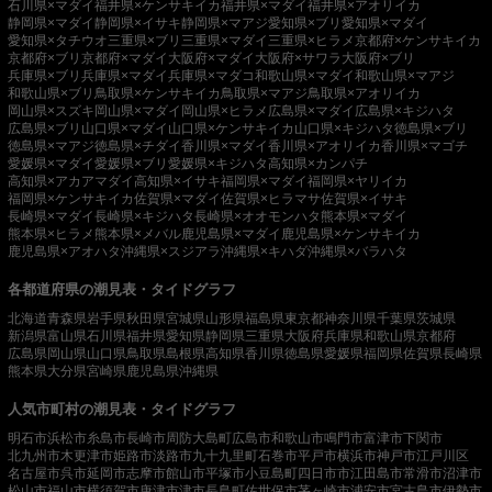
石川県×マダイ
福井県×ケンサキイカ
福井県×マダイ
福井県×アオリイカ
静岡県×マダイ
静岡県×イサキ
静岡県×マアジ
愛知県×ブリ
愛知県×マダイ
愛知県×タチウオ
三重県×ブリ
三重県×マダイ
三重県×ヒラメ
京都府×ケンサキイカ
京都府×ブリ
京都府×マダイ
大阪府×マダイ
大阪府×サワラ
大阪府×ブリ
兵庫県×ブリ
兵庫県×マダイ
兵庫県×マダコ
和歌山県×マダイ
和歌山県×マアジ
和歌山県×ブリ
鳥取県×ケンサキイカ
鳥取県×マアジ
鳥取県×アオリイカ
岡山県×スズキ
岡山県×マダイ
岡山県×ヒラメ
広島県×マダイ
広島県×キジハタ
広島県×ブリ
山口県×マダイ
山口県×ケンサキイカ
山口県×キジハタ
徳島県×ブリ
徳島県×マアジ
徳島県×チダイ
香川県×マダイ
香川県×アオリイカ
香川県×マゴチ
愛媛県×マダイ
愛媛県×ブリ
愛媛県×キジハタ
高知県×カンパチ
高知県×アカアマダイ
高知県×イサキ
福岡県×マダイ
福岡県×ヤリイカ
福岡県×ケンサキイカ
佐賀県×マダイ
佐賀県×ヒラマサ
佐賀県×イサキ
長崎県×マダイ
長崎県×キジハタ
長崎県×オオモンハタ
熊本県×マダイ
熊本県×ヒラメ
熊本県×メバル
鹿児島県×マダイ
鹿児島県×ケンサキイカ
鹿児島県×アオハタ
沖縄県×スジアラ
沖縄県×キハダ
沖縄県×バラハタ
各都道府県の潮見表・タイドグラフ
北海道
青森県
岩手県
秋田県
宮城県
山形県
福島県
東京都
神奈川県
千葉県
茨城県
新潟県
富山県
石川県
福井県
愛知県
静岡県
三重県
大阪府
兵庫県
和歌山県
京都府
広島県
岡山県
山口県
鳥取県
島根県
高知県
香川県
徳島県
愛媛県
福岡県
佐賀県
長崎県
熊本県
大分県
宮崎県
鹿児島県
沖縄県
人気市町村の潮見表・タイドグラフ
明石市
浜松市
糸島市
長崎市
周防大島町
広島市
和歌山市
鳴門市
富津市
下関市
北九州市
木更津市
姫路市
淡路市
九十九里町
石巻市
平戸市
横浜市
神戸市
江戸川区
名古屋市
呉市
延岡市
志摩市
館山市
平塚市
小豆島町
四日市市
江田島市
常滑市
沼津市
松山市
福山市
横須賀市
唐津市
津市
長島町
佐世保市
茅ヶ崎市
浦安市
宮古島市
伊勢市