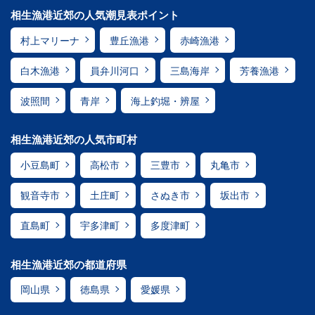
相生漁港近郊の人気潮見表ポイント
村上マリーナ
豊丘漁港
赤崎漁港
白木漁港
員弁川河口
三島海岸
芳養漁港
波照間
青岸
海上釣堀・辨屋
相生漁港近郊の人気市町村
小豆島町
高松市
三豊市
丸亀市
観音寺市
土庄町
さぬき市
坂出市
直島町
宇多津町
多度津町
相生漁港近郊の都道府県
岡山県
徳島県
愛媛県