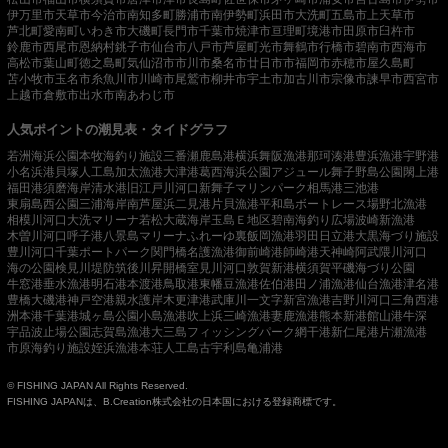
伊万里市
天草市
今治市
南知多町
勝浦市
南伊勢町
浜田市
大洗町
五島市
上天草市
芦北町
愛南町
いわき市
大磯町
長門市
千葉市
焼津市
亘理町
境港市
田原市
臼杵市
鈴鹿市
西尾市
恩納村
銚子市
仙台市
八戸市
芦屋町
光市
舞鶴市
行橋市
碧南市
西海市
高松市
葉山町
徳之島町
気仙沼市
市川市
桑名市
廿日市市
福岡市
赤穂市
屋久島町
苫小牧市
玉名市
糸魚川市
川崎市
尾鷲市
柳井市
宇土市
加古川市
宗像市
諫早市
西宮市
上越市
倉敷市
出水市
南あわじ市
人気ポイントの潮見表・タイドグラフ
若洲海浜公園
本牧海釣り施設
三番瀬
鹿島港
横浜
舞阪漁港
那珂湊港
豊浜漁港
宇野港
小名浜港
貝塚人工島
加太漁港
大津港
葛西海浜公園
アジュール舞子
野島公園
閖上港
福田港
須磨海岸
清水港
旧江戸川河口
新舞子マリンパーク
相馬港
三池港
東扇島西公園
三浦海岸
南芦屋浜
二見港
片貝漁港
平和島ボートレース場
野北漁港
相模川河口
大洗マリーナ
若松
大蔵海岸
玉島Ｅ地区
碧南海釣り広場
波崎新漁港
木曽川河口
呼子港
八景島マリーナ
ふれーゆ裏
飯岡漁港
羽田
日立港
大黒海づり施設
豊川河口
千葉ポートパーク
関門橋
名護漁港
御前崎港
師崎港
天神崎
阿武隈川河口
海の公園
検見川堤防
筑後川昇開橋
室見川河口
敦賀新港
横須賀
平磯海づり公園
牛窓港
垂水漁港
明石港
本渡港
鳥取港
東幡豆漁港
佐伯港
田ノ浦漁港
仙台漁港
津名港
豊橋
大磯港
神戸空港親水護岸
木更津港
武庫川一文字
新宮漁港
吉野川河口
三角西港
洲本港
千葉港
城ヶ島公園
小島漁港
吹上浜
三崎漁港
妻鹿漁港
熊本新港
館山港
牛深
宇品波止場公園
志賀島漁港
大三島フィッシングパーク
網干港
新仁尾港
片瀬漁港
市原海釣り施設
姪浜漁港
本荘人工島
古宇利島
亀浦港
© FISHING JAPAN All Rights Reserved.
FISHING JAPANは、B.Creation株式会社の日本国における登録商標です。