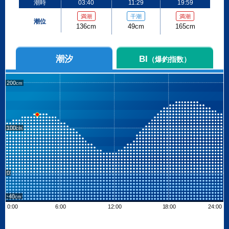
潮時
03:40
11:29
19:59
満潮
干潮
満潮
潮位
136cm
49cm
165cm
潮汐
BI
（爆釣指数）
200
100
0
-40
0:00
6:00
12:00
18:00
24:00
Leaflet
| ©
OpenStreetMap contributors