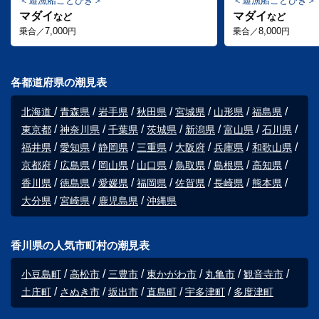
遊漁船ことひき
遊漁船ことひき
マダイ
マダイ
など
など
7,000
8,000
乗合／
円
乗合／
円
各都道府県の潮見表
北海道
青森県
岩手県
秋田県
宮城県
山形県
福島県
東京都
神奈川県
千葉県
茨城県
新潟県
富山県
石川県
福井県
愛知県
静岡県
三重県
大阪府
兵庫県
和歌山県
京都府
広島県
岡山県
山口県
鳥取県
島根県
高知県
香川県
徳島県
愛媛県
福岡県
佐賀県
長崎県
熊本県
大分県
宮崎県
鹿児島県
沖縄県
香川県の人気市町村の潮見表
小豆島町
高松市
三豊市
東かがわ市
丸亀市
観音寺市
土庄町
さぬき市
坂出市
直島町
宇多津町
多度津町