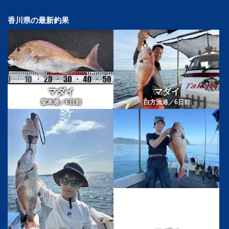
香川県の最新釣果
マダイ
マダイ
6
6
室本港／
日前
白方漁港／
日前