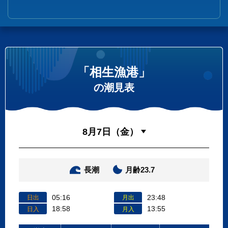
「相生漁港」
の潮見表
長潮
月齢23.7
05:16
23:48
日出
月出
18:58
13:55
日入
月入