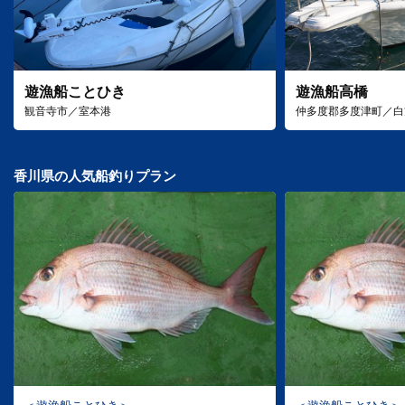
遊漁船ことひき
遊漁船高橋
観音寺市／室本港
仲多度郡多度津町／白
香川県の人気船釣りプラン