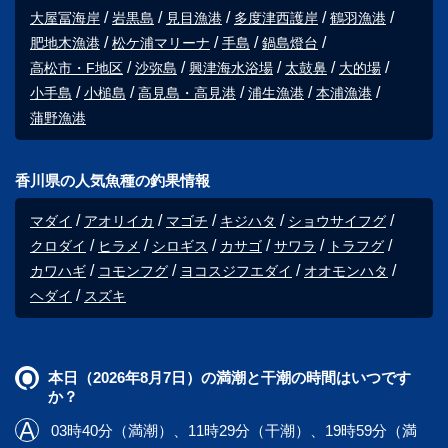
大屋冨海岸
岩黒島
見目漁港
多度津西護岸
鶴羽漁港
肥地木漁港
松ケ浦マリーナ
手島
鍋島燈台
高松市・F地区
沙弥島
興津海水浴場
太鼓鼻
大的場
小手島
小槌島
高見島・高見港
浦生漁港
本浦漁港
蒲野漁港
香川県の人気魚種の釣果情報
マダイ
アオリイカ
マゴチ
キジハタ
ショウサイフグ
クロダイ
ヒラメ
シロギス
カサゴ
サワラ
トラフグ
カワハギ
コモンフグ
ヨコスジフエダイ
オオモンハタ
ヘダイ
スズキ
本日（2026年8月7日）の満潮と干潮の時間はいつです
か？
03時40分（満潮）、11時29分（干潮）、19時59分（満