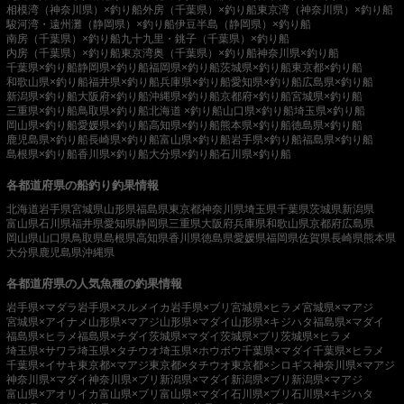
相模湾（神奈川県）×釣り船
外房（千葉県）×釣り船
東京湾（神奈川県）×釣り船
駿河湾・遠州灘（静岡県）×釣り船
伊豆半島（静岡県）×釣り船
南房（千葉県）×釣り船
九十九里・銚子（千葉県）×釣り船
内房（千葉県）×釣り船
東京湾奥（千葉県）×釣り船
神奈川県×釣り船
千葉県×釣り船
静岡県×釣り船
福岡県×釣り船
茨城県×釣り船
東京都×釣り船
和歌山県×釣り船
福井県×釣り船
兵庫県×釣り船
愛知県×釣り船
広島県×釣り船
新潟県×釣り船
大阪府×釣り船
沖縄県×釣り船
京都府×釣り船
宮城県×釣り船
三重県×釣り船
鳥取県×釣り船
北海道 ×釣り船
山口県×釣り船
埼玉県×釣り船
岡山県×釣り船
愛媛県×釣り船
高知県×釣り船
熊本県×釣り船
徳島県×釣り船
鹿児島県×釣り船
長崎県×釣り船
富山県×釣り船
岩手県×釣り船
福島県×釣り船
島根県×釣り船
香川県×釣り船
大分県×釣り船
石川県×釣り船
各都道府県の船釣り釣果情報
北海道
岩手県
宮城県
山形県
福島県
東京都
神奈川県
埼玉県
千葉県
茨城県
新潟県
富山県
石川県
福井県
愛知県
静岡県
三重県
大阪府
兵庫県
和歌山県
京都府
広島県
岡山県
山口県
鳥取県
島根県
高知県
香川県
徳島県
愛媛県
福岡県
佐賀県
長崎県
熊本県
大分県
鹿児島県
沖縄県
各都道府県の人気魚種の釣果情報
岩手県×マダラ
岩手県×スルメイカ
岩手県×ブリ
宮城県×ヒラメ
宮城県×マアジ
宮城県×アイナメ
山形県×マアジ
山形県×マダイ
山形県×キジハタ
福島県×マダイ
福島県×ヒラメ
福島県×チダイ
茨城県×マダイ
茨城県×ブリ
茨城県×ヒラメ
埼玉県×サワラ
埼玉県×タチウオ
埼玉県×ホウボウ
千葉県×マダイ
千葉県×ヒラメ
千葉県×イサキ
東京都×マアジ
東京都×タチウオ
東京都×シロギス
神奈川県×マアジ
神奈川県×マダイ
神奈川県×ブリ
新潟県×マダイ
新潟県×ブリ
新潟県×マアジ
富山県×アオリイカ
富山県×ブリ
富山県×マダイ
石川県×ブリ
石川県×キジハタ