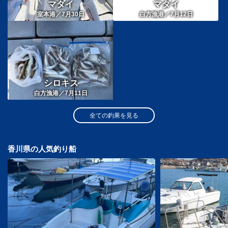
マダイ
マダイ
室本港／7月30日
白方漁港／7月12日
シロキス
白方漁港／7月11日
全ての釣果を見る
香川県の人気釣り船