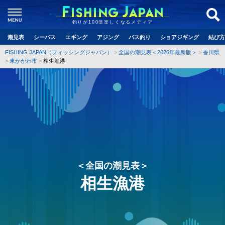
釣りが100倍楽しくなるメディア
潮見表
シーバス
エギング
アジング
バス釣り
ショアジギング
結び方
FISHING JAPAN（フィッシングジャパン）
全国の潮見表＜2026年最新版＞
香川県
東かがわ市
相生漁港
＜全国の潮見表＞
相生漁港