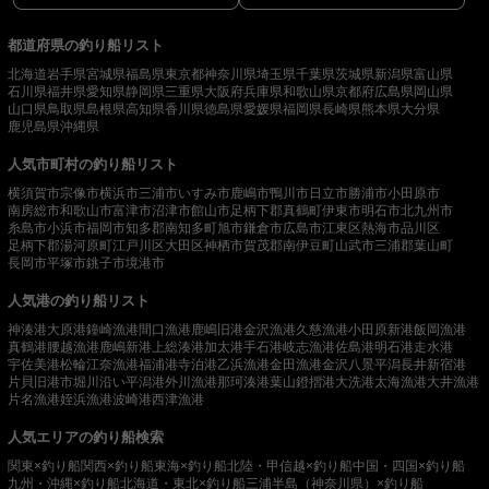
都道府県の釣り船リスト
北海道
岩手県
宮城県
福島県
東京都
神奈川県
埼玉県
千葉県
茨城県
新潟県
富山県
石川県
福井県
愛知県
静岡県
三重県
大阪府
兵庫県
和歌山県
京都府
広島県
岡山県
山口県
鳥取県
島根県
高知県
香川県
徳島県
愛媛県
福岡県
長崎県
熊本県
大分県
鹿児島県
沖縄県
人気市町村の釣り船リスト
横須賀市
宗像市
横浜市
三浦市
いすみ市
鹿嶋市
鴨川市
日立市
勝浦市
小田原市
南房総市
和歌山市
富津市
沼津市
館山市
足柄下郡真鶴町
伊東市
明石市
北九州市
糸島市
小浜市
福岡市
知多郡南知多町
旭市
鎌倉市
広島市
江東区
熱海市
品川区
足柄下郡湯河原町
江戸川区
大田区
神栖市
賀茂郡南伊豆町
山武市
三浦郡葉山町
長岡市
平塚市
銚子市
境港市
人気港の釣り船リスト
神湊港
大原港
鐘崎漁港
間口漁港
鹿嶋旧港
金沢漁港
久慈漁港
小田原新港
飯岡漁港
真鶴港
腰越漁港
鹿嶋新港
上総湊港
加太港
手石港
岐志漁港
佐島港
明石港
走水港
宇佐美港
松輪江奈漁港
福浦港
寺泊港
乙浜漁港
金田漁港
金沢八景平潟
長井新宿港
片貝旧港
市堀川沿い
平潟港
外川漁港
那珂湊港
葉山鐙摺港
大洗港
太海漁港
大井漁港
片名漁港
姪浜漁港
波崎港
西津漁港
人気エリアの釣り船検索
関東×釣り船
関西×釣り船
東海×釣り船
北陸・甲信越×釣り船
中国・四国×釣り船
九州・沖縄×釣り船
北海道・東北×釣り船
三浦半島（神奈川県）×釣り船