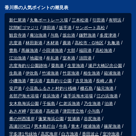
香川県の人気ポイントの潮見表
新仁尾港
丸亀ボートレース場
三本松港
引田港
有明浜
詫間町ゴマジリ
津田港
坂手港
サンポート高松
観音寺港
庵治漁港
与島
坂出港
鎌野漁港
多度津港
志度港
林田新港
木材港
薦港
高松市・G地区
丸亀港
豊島
馬篠漁港
小田浦漁港
大部
福田港
高松漁港
江泊漁港
地蔵埼
牟礼港
室本港
須田港
志度海釣り公園跡地
粟島港
生里漁港
瀬戸大橋記念公園
生島港
伊吹島
竹浦漁港
竹居漁港
相生漁港
箱浦漁港
小磯漁港
豊浜港
直島釣り公園
吉見漁港
長崎ノ鼻
安戸港
小豆島ふるさと村釣り桟橋
櫃石島
脇元漁港
名部戸海水浴場
長浜漁港
遠手浜海水浴場
江の浜漁港
女木島海浜公園
千振島
仁老浜漁港
乃生漁港
泊港
あさぎ岬
宮浦港
高松港
津田埋立地
小与島
番の州西護岸
蓬莱海浜公園
箕浦港
谷尻漁港
高瀬川河口
男木島灯台
牛島
青木
積浦漁港
篠尾漁港
宇多津1号緑地
高尻海岸
白方漁港
香田波止
室沖漁港