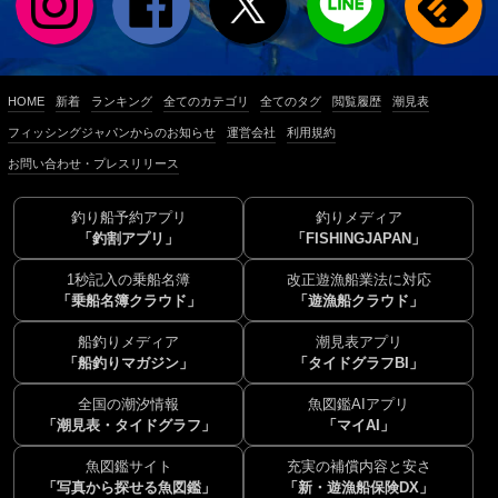
HOME
新着
ランキング
全てのカテゴリ
全てのタグ
閲覧履歴
潮見表
フィッシングジャパンからのお知らせ
運営会社
利用規約
お問い合わせ・プレスリリース
釣り船予約アプリ
釣りメディア
「釣割アプリ」
「FISHINGJAPAN」
1秒記入の乗船名簿
改正遊漁船業法に対応
「乗船名簿クラウド」
「遊漁船クラウド」
船釣りメディア
潮見表アプリ
「船釣りマガジン」
「タイドグラフBI」
全国の潮汐情報
魚図鑑AIアプリ
「潮見表・タイドグラフ」
「マイAI」
魚図鑑サイト
充実の補償内容と安さ
「写真から探せる魚図鑑」
「新・遊漁船保険DX」