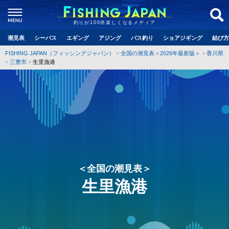
釣りが100倍楽しくなるメディア
潮見表
シーバス
エギング
アジング
バス釣り
ショアジギング
結び方
FISHING JAPAN（フィッシングジャパン）
全国の潮見表＜2026年最新版＞
香川県
三豊市
生里漁港
＜全国の潮見表＞
生里漁港