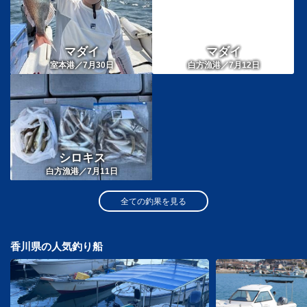
マダイ
マダイ
室本港／7月30日
白方漁港／7月12日
シロキス
白方漁港／7月11日
全ての釣果を見る
香川県の人気釣り船