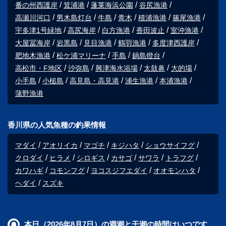
番の州西護岸
箕浦港
蓬莱海浜公園
谷尻漁港
高瀬川河口
男木島灯台
牛島
青木
積浦漁港
篠尾漁港
宇多津1号緑地
高尻海岸
白方漁港
香田波止
室沖漁港
大屋冨海岸
岩黒島
見目漁港
鶴羽漁港
多度津西護岸
肥地木漁港
松ケ浦マリーナ
手島
鍋島燈台
高松市・F地区
沙弥島
興津海水浴場
太鼓鼻
大的場
小手島
小槌島
高見島・高見港
浦生漁港
本浦漁港
蒲野漁港
香川県の人気魚種の釣果情報
マダイ
アオリイカ
マゴチ
キジハタ
ショウサイフグ
クロダイ
ヒラメ
シロギス
カサゴ
サワラ
トラフグ
カワハギ
コモンフグ
ヨコスジフエダイ
オオモンハタ
ヘダイ
スズキ
本日（2026年8月7日）の満潮と干潮の時間はいつです