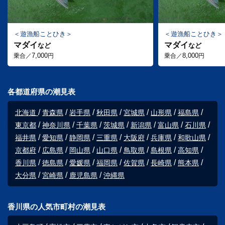
遊漁船ことひき
遊漁船ことひき
マダイ
マダイ
など
など
7,000
8,000
乗合／
円
乗合／
円
各都道府県の潮見表
北海道
青森県
岩手県
秋田県
宮城県
山形県
福島県
東京都
神奈川県
千葉県
茨城県
新潟県
富山県
石川県
福井県
愛知県
静岡県
三重県
大阪府
兵庫県
和歌山県
京都府
広島県
岡山県
山口県
鳥取県
島根県
高知県
香川県
徳島県
愛媛県
福岡県
佐賀県
長崎県
熊本県
大分県
宮崎県
鹿児島県
沖縄県
香川県の人気市町村の潮見表