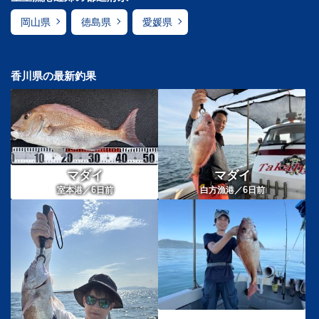
岡山県
徳島県
愛媛県
香川県の最新釣果
マダイ
マダイ
6
6
室本港／
日前
白方漁港／
日前