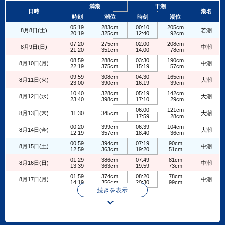
+
満潮
干潮
日時
潮名
−
時刻
潮位
時刻
潮位
05:19
283cm
00:10
205cm
8月8日(土)
若潮
20:19
325cm
12:40
92cm
07:20
275cm
02:00
208cm
8月9日(日)
中潮
21:20
351cm
14:00
78cm
08:59
288cm
03:30
190cm
8月10日(月)
中潮
22:19
375cm
15:19
57cm
09:59
308cm
04:30
165cm
8月11日(火)
大潮
23:00
390cm
16:19
39cm
10:40
328cm
05:19
142cm
8月12日(水)
大潮
23:40
398cm
17:10
29cm
06:00
121cm
8月13日(木)
11:30
345cm
大潮
17:59
28cm
00:20
399cm
06:39
104cm
8月14日(金)
大潮
12:19
357cm
18:40
36cm
00:59
394cm
07:19
90cm
8月15日(土)
中潮
12:59
363cm
19:20
51cm
01:29
386cm
07:49
81cm
8月16日(日)
中潮
13:39
363cm
19:59
73cm
01:59
374cm
08:20
78cm
8月17日(月)
中潮
14:19
356cm
20:30
99cm
続きを表示