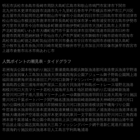
明石市
浜松市
糸島市
長崎市
周防大島町
広島市
和歌山市
鳴門市
富津市
下関市
北九州市
木更津市
姫路市
淡路市
九十九里町
石巻市
平戸市
横浜市
神戸市
江戸川区
名古屋市
呉市
延岡市
志摩市
館山市
平塚市
小豆島町
四日市市
江田島市
常滑市
沼津市
松山市
福山市
横須賀市
唐津市
津市
長島町
佐世保市
茅ヶ崎市
浦安市
宮古島市
伊勢市
伊万里市
天草市
今治市
南知多町
勝浦市
南伊勢町
浜田市
大洗町
五島市
上天草市
芦北町
愛南町
いわき市
大磯町
長門市
千葉市
焼津市
亘理町
境港市
田原市
臼杵市
鈴鹿市
西尾市
恩納村
銚子市
仙台市
八戸市
芦屋町
光市
舞鶴市
行橋市
碧南市
西海市
高松市
葉山町
徳之島町
気仙沼市
市川市
桑名市
廿日市市
福岡市
赤穂市
屋久島町
苫小牧市
玉名市
糸魚川市
川崎市
尾鷲市
柳井市
宇土市
加古川市
宗像市
諫早市
西宮市
上越市
倉敷市
出水市
南あわじ市
人気ポイントの潮見表・タイドグラフ
若洲海浜公園
本牧海釣り施設
三番瀬
鹿島港
横浜
舞阪漁港
那珂湊港
豊浜漁港
宇野港
小名浜港
貝塚人工島
加太漁港
大津港
葛西海浜公園
アジュール舞子
野島公園
閖上港
福田港
須磨海岸
清水港
旧江戸川河口
新舞子マリンパーク
相馬港
三池港
東扇島西公園
三浦海岸
南芦屋浜
二見港
片貝漁港
平和島ボートレース場
野北漁港
相模川河口
大洗マリーナ
若松
大蔵海岸
玉島Ｅ地区
碧南海釣り広場
波崎新漁港
木曽川河口
呼子港
八景島マリーナ
ふれーゆ裏
飯岡漁港
羽田
日立港
大黒海づり施設
豊川河口
千葉ポートパーク
関門橋
名護漁港
御前崎港
師崎港
天神崎
阿武隈川河口
海の公園
検見川堤防
筑後川昇開橋
室見川河口
敦賀新港
横須賀
平磯海づり公園
牛窓港
垂水漁港
明石港
本渡港
鳥取港
東幡豆漁港
佐伯港
田ノ浦漁港
仙台漁港
津名港
豊橋
大磯港
神戸空港親水護岸
木更津港
武庫川一文字
新宮漁港
吉野川河口
三角西港
洲本港
千葉港
城ヶ島公園
小島漁港
吹上浜
三崎漁港
妻鹿漁港
熊本新港
館山港
牛深
宇品波止場公園
志賀島漁港
大三島フィッシングパーク
網干港
新仁尾港
片瀬漁港
市原海釣り施設
姪浜漁港
本荘人工島
古宇利島
亀浦港