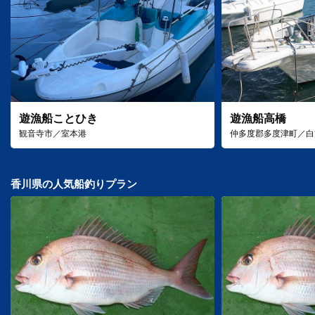
遊漁船ことひき
遊漁船高橋
観音寺市／室本港
仲多度郡多度津町／白
香川県の人気船釣りプラン