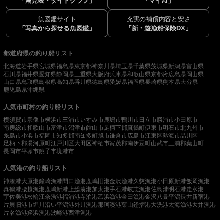
「潮見表・タイドグラフ」
「マイAI」
魚図鑑サイト
充実の補償内容と安さ
「写真から探せる魚図鑑」
「新・遊漁船保険DX」
都道府県の釣り船リスト
北海道
岩手県
宮城県
福島県
東京都
神奈川県
埼玉県
千葉県
茨城県
新潟県
富山県
石川県
福井県
愛知県
静岡県
三重県
大阪府
兵庫県
和歌山県
京都府
広島県
岡山県
山口県
鳥取県
島根県
高知県
香川県
徳島県
愛媛県
福岡県
長崎県
熊本県
大分県
鹿児島県
沖縄県
人気市町村の釣り船リスト
横須賀市
宗像市
横浜市
三浦市
いすみ市
鹿嶋市
鴨川市
日立市
勝浦市
小田原市
南房総市
和歌山市
富津市
沼津市
館山市
足柄下郡真鶴町
伊東市
明石市
北九州市
糸島市
小浜市
福岡市
知多郡南知多町
旭市
鎌倉市
広島市
江東区
熱海市
品川区
足柄下郡湯河原町
江戸川区
大田区
神栖市
賀茂郡南伊豆町
山武市
三浦郡葉山町
長岡市
平塚市
銚子市
境港市
人気港の釣り船リスト
神湊港
大原港
鐘崎漁港
間口漁港
鹿嶋旧港
金沢漁港
久慈漁港
小田原新港
飯岡漁港
真鶴港
腰越漁港
鹿嶋新港
上総湊港
加太港
手石港
岐志漁港
佐島港
明石港
走水港
宇佐美港
松輪江奈漁港
福浦港
寺泊港
乙浜漁港
金田漁港
金沢八景平潟
長井新宿港
片貝旧港
市堀川沿い
平潟港
外川漁港
那珂湊港
葉山鐙摺港
大洗港
太海漁港
大井漁港
片名漁港
姪浜漁港
波崎港
西津漁港