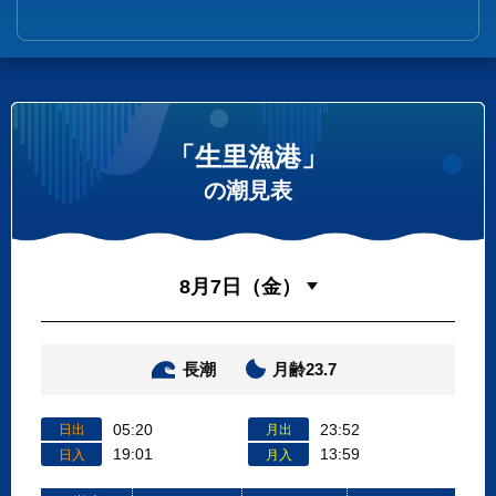
「生里漁港」
の潮見表
長潮
月齢23.7
05:20
23:52
日出
月出
19:01
13:59
日入
月入