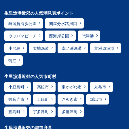
生里漁港近郊の人気潮見表ポイント
狩留賀海浜公園
関屋分水路河口
ウッパマビーチ
西海岸公園
惣津港
小呂島
太地漁港
幸ノ浦漁港
富洲原漁港
蒲江
生里漁港近郊の人気市町村
小豆島町
高松市
東かがわ市
丸亀市
観音寺市
土庄町
さぬき市
坂出市
直島町
宇多津町
多度津町
生里漁港近郊の都道府県