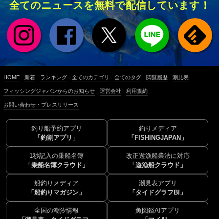
全てのニュースを無料で配信しています！
HOME
新着
ランキング
全てのカテゴリ
全てのタグ
閲覧履歴
潮見表
フィッシングジャパンからのお知らせ
運営会社
利用規約
お問い合わせ・プレスリリース
釣り船予約アプリ
釣りメディア
「釣割アプリ」
「FISHINGJAPAN」
1秒記入の乗船名簿
改正遊漁船業法に対応
「乗船名簿クラウド」
「遊漁船クラウド」
船釣りメディア
潮見表アプリ
「船釣りマガジン」
「タイドグラフBI」
全国の潮汐情報
魚図鑑AIアプリ