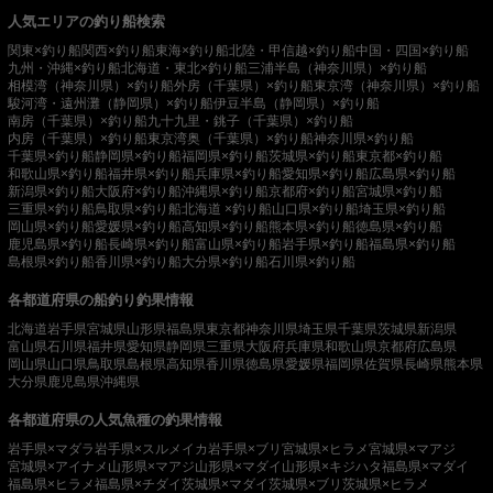
人気エリアの釣り船検索
関東×釣り船
関西×釣り船
東海×釣り船
北陸・甲信越×釣り船
中国・四国×釣り船
九州・沖縄×釣り船
北海道・東北×釣り船
三浦半島（神奈川県）×釣り船
相模湾（神奈川県）×釣り船
外房（千葉県）×釣り船
東京湾（神奈川県）×釣り船
駿河湾・遠州灘（静岡県）×釣り船
伊豆半島（静岡県）×釣り船
南房（千葉県）×釣り船
九十九里・銚子（千葉県）×釣り船
内房（千葉県）×釣り船
東京湾奥（千葉県）×釣り船
神奈川県×釣り船
千葉県×釣り船
静岡県×釣り船
福岡県×釣り船
茨城県×釣り船
東京都×釣り船
和歌山県×釣り船
福井県×釣り船
兵庫県×釣り船
愛知県×釣り船
広島県×釣り船
新潟県×釣り船
大阪府×釣り船
沖縄県×釣り船
京都府×釣り船
宮城県×釣り船
三重県×釣り船
鳥取県×釣り船
北海道 ×釣り船
山口県×釣り船
埼玉県×釣り船
岡山県×釣り船
愛媛県×釣り船
高知県×釣り船
熊本県×釣り船
徳島県×釣り船
鹿児島県×釣り船
長崎県×釣り船
富山県×釣り船
岩手県×釣り船
福島県×釣り船
島根県×釣り船
香川県×釣り船
大分県×釣り船
石川県×釣り船
各都道府県の船釣り釣果情報
北海道
岩手県
宮城県
山形県
福島県
東京都
神奈川県
埼玉県
千葉県
茨城県
新潟県
富山県
石川県
福井県
愛知県
静岡県
三重県
大阪府
兵庫県
和歌山県
京都府
広島県
岡山県
山口県
鳥取県
島根県
高知県
香川県
徳島県
愛媛県
福岡県
佐賀県
長崎県
熊本県
大分県
鹿児島県
沖縄県
各都道府県の人気魚種の釣果情報
岩手県×マダラ
岩手県×スルメイカ
岩手県×ブリ
宮城県×ヒラメ
宮城県×マアジ
宮城県×アイナメ
山形県×マアジ
山形県×マダイ
山形県×キジハタ
福島県×マダイ
福島県×ヒラメ
福島県×チダイ
茨城県×マダイ
茨城県×ブリ
茨城県×ヒラメ