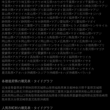
埼玉県×サワラ
埼玉県×タチウオ
埼玉県×ホウボウ
千葉県×マダイ
千葉県×ヒラメ
千葉県×イサキ
東京都×マアジ
東京都×タチウオ
東京都×シロギス
神奈川県×マアジ
神奈川県×マダイ
神奈川県×ブリ
新潟県×マダイ
新潟県×ブリ
新潟県×マアジ
富山県×アオリイカ
富山県×ブリ
富山県×マダイ
石川県×ブリ
石川県×キジハタ
石川県×マダイ
福井県×ケンサキイカ
福井県×マダイ
福井県×アオリイカ
静岡県×マダイ
静岡県×イサキ
静岡県×マアジ
愛知県×ブリ
愛知県×マダイ
愛知県×タチウオ
三重県×ブリ
三重県×マダイ
三重県×ヒラメ
京都府×ケンサキイカ
京都府×ブリ
京都府×マダイ
大阪府×マダイ
大阪府×サワラ
大阪府×ブリ
兵庫県×ブリ
兵庫県×マダイ
兵庫県×マダコ
和歌山県×マダイ
和歌山県×マアジ
和歌山県×ブリ
鳥取県×ケンサキイカ
鳥取県×マアジ
鳥取県×アオリイカ
岡山県×スズキ
岡山県×マダイ
岡山県×ヒラメ
広島県×マダイ
広島県×キジハタ
広島県×ブリ
山口県×マダイ
山口県×ケンサキイカ
山口県×キジハタ
徳島県×ブリ
徳島県×マアジ
徳島県×チダイ
香川県×マダイ
香川県×アオリイカ
香川県×マゴチ
愛媛県×マダイ
愛媛県×ブリ
愛媛県×キジハタ
高知県×カンパチ
高知県×アカアマダイ
高知県×イサキ
福岡県×マダイ
福岡県×ヤリイカ
福岡県×ケンサキイカ
佐賀県×マダイ
佐賀県×ヒラマサ
佐賀県×イサキ
長崎県×マダイ
長崎県×キジハタ
長崎県×オオモンハタ
熊本県×マダイ
熊本県×ヒラメ
熊本県×メバル
鹿児島県×マダイ
鹿児島県×ケンサキイカ
鹿児島県×アオハタ
沖縄県×スジアラ
沖縄県×キハダ
沖縄県×バラハタ
各都道府県の潮見表・タイドグラフ
北海道
青森県
岩手県
秋田県
宮城県
山形県
福島県
東京都
神奈川県
千葉県
茨城県
新潟県
富山県
石川県
福井県
愛知県
静岡県
三重県
大阪府
兵庫県
和歌山県
京都府
広島県
岡山県
山口県
鳥取県
島根県
高知県
香川県
徳島県
愛媛県
福岡県
佐賀県
長崎県
熊本県
大分県
宮崎県
鹿児島県
沖縄県
人気市町村の潮見表・タイドグラフ