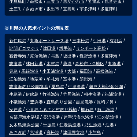
小豆島町
高松市
三豊市
東かがわ市
丸亀市
観音寺市
土庄町
さぬき市
坂出市
直島町
宇多津町
多度津町
香川県の人気ポイントの潮見表
新仁尾港
丸亀ボートレース場
三本松港
引田港
有明浜
詫間町ゴマジリ
津田港
坂手港
サンポート高松
観音寺港
庵治漁港
与島
坂出港
鎌野漁港
多度津港
志度港
林田新港
木材港
薦港
高松市・G地区
丸亀港
豊島
馬篠漁港
小田浦漁港
大部
福田港
高松漁港
江泊漁港
地蔵埼
牟礼港
室本港
須田港
志度海釣り公園跡地
粟島港
生里漁港
瀬戸大橋記念公園
生島港
伊吹島
竹浦漁港
竹居漁港
相生漁港
箱浦漁港
小磯漁港
豊浜港
直島釣り公園
吉見漁港
長崎ノ鼻
安戸港
小豆島ふるさと村釣り桟橋
櫃石島
脇元漁港
名部戸海水浴場
長浜漁港
遠手浜海水浴場
江の浜漁港
女木島海浜公園
千振島
仁老浜漁港
乃生漁港
泊港
あさぎ岬
宮浦港
高松港
津田埋立地
小与島