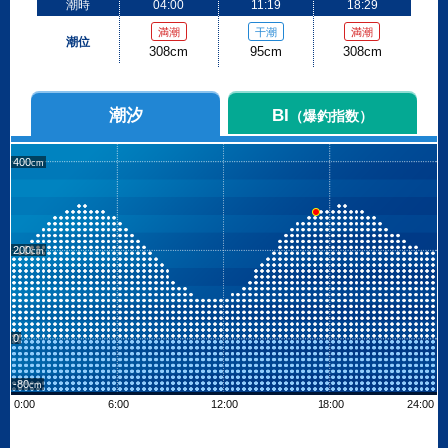
潮時
04:00
11:19
18:29
満潮
干潮
満潮
潮位
308cm
95cm
308cm
潮汐
BI
（爆釣指数）
400
200
0
-80
0:00
6:00
12:00
18:00
24:00
Leaflet
| ©
OpenStreetMap contributors