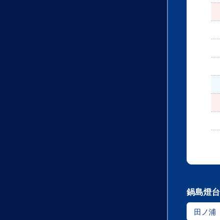
鍋島燈台
田ノ浦