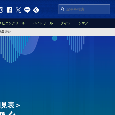
スピニングリール
ベイトリール
ダイワ
シマノ
鍋島燈台
潮見表＞