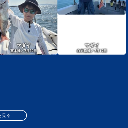
マダイ
マダイ
室本港／7月30日
白方漁港／7月12日
を見る