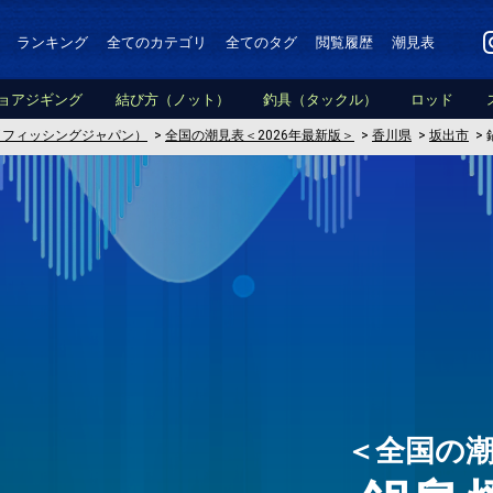
ランキング
全てのカテゴリ
全てのタグ
閲覧履歴
潮見表
ョアジギング
結び方（ノット）
釣具（タックル）
ロッド
PAN（フィッシングジャパン）
>
全国の潮見表＜2026年最新版＞
>
香川県
>
坂出市
>
＜全国の