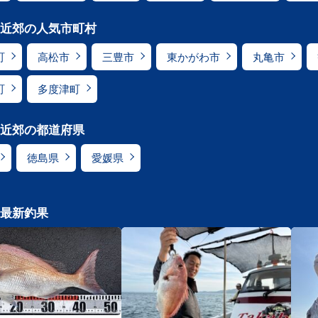
近郊の人気市町村
町
高松市
三豊市
東かがわ市
丸亀市
町
多度津町
近郊の都道府県
徳島県
愛媛県
最新釣果