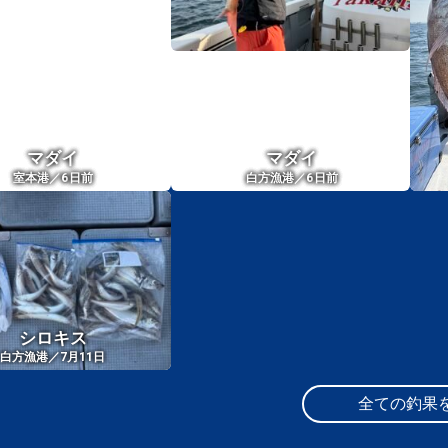
マダイ
マダイ
6
6
室本港／
日前
白方漁港／
日前
シロキス
白方漁港／7月11日
全ての釣果