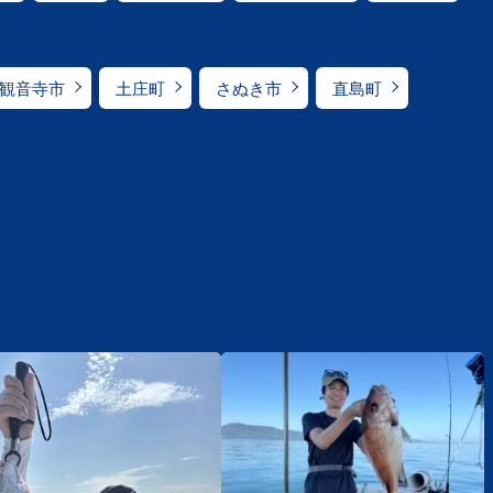
観音寺市
土庄町
さぬき市
直島町