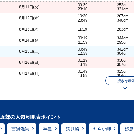
09:39
252cm
8月11日(火)
23:10
331cm
10:30
267cm
8月12日(水)
23:49
340cm
8月13日(木)
11:19
283cm
00:19
344cm
8月14日(金)
11:59
295cm
00:49
342cm
8月15日(土)
12:39
304cm
01:19
336cm
8月16日(日)
13:19
307cm
01:49
325cm
8月17日(月)
13:59
304cm
続きを表
近郊の人気潮見表ポイント
西浦漁港
手島
遠見崎
たらい岬
姫島