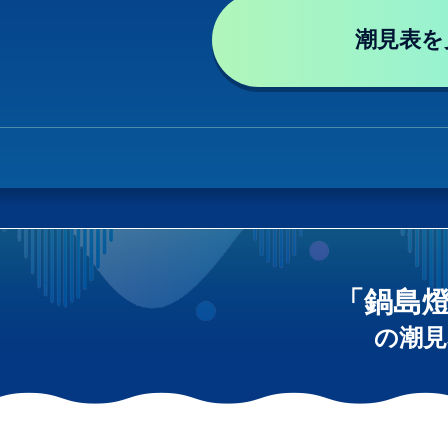
潮見表を
「鍋島
の潮見