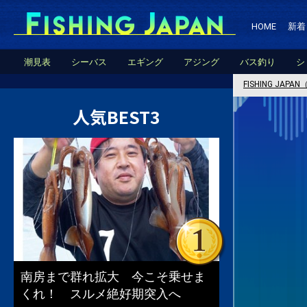
HOME
新着
潮見表
シーバス
エギング
アジング
バス釣り
シ
FISHING JA
人気BEST3
南房まで群れ拡大 今こそ乗せま
くれ！ スルメ絶好期突入へ