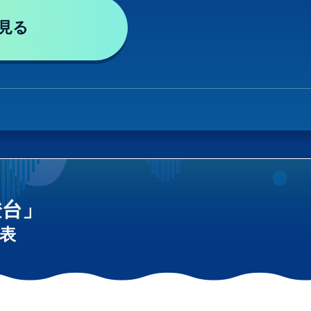
見る
燈台」
表