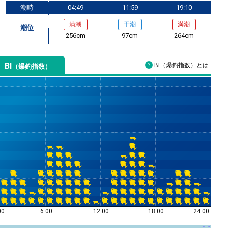
潮時
04:49
11:59
19:10
満潮
干潮
満潮
潮位
256cm
97cm
264cm
BI
BI（爆釣指数）とは
（爆釣指数）
00
6:00
12:00
18:00
24:00