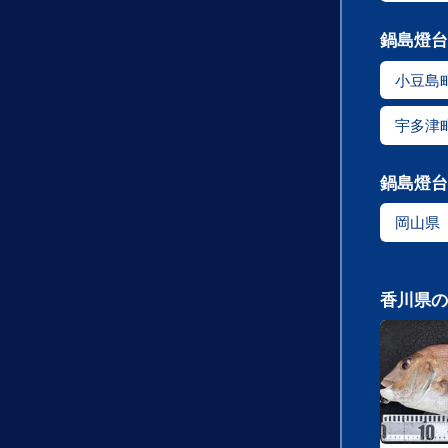
鍋島燈台
小豆島
宇多津
鍋島燈台
岡山県
香川県の