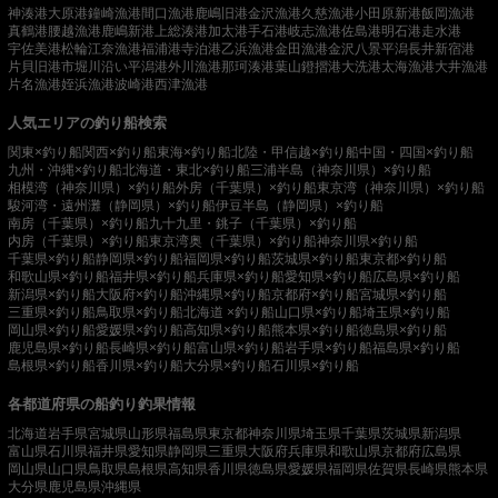
神湊港
大原港
鐘崎漁港
間口漁港
鹿嶋旧港
金沢漁港
久慈漁港
小田原新港
飯岡漁港
真鶴港
腰越漁港
鹿嶋新港
上総湊港
加太港
手石港
岐志漁港
佐島港
明石港
走水港
宇佐美港
松輪江奈漁港
福浦港
寺泊港
乙浜漁港
金田漁港
金沢八景平潟
長井新宿港
片貝旧港
市堀川沿い
平潟港
外川漁港
那珂湊港
葉山鐙摺港
大洗港
太海漁港
大井漁港
片名漁港
姪浜漁港
波崎港
西津漁港
人気エリアの釣り船検索
関東×釣り船
関西×釣り船
東海×釣り船
北陸・甲信越×釣り船
中国・四国×釣り船
九州・沖縄×釣り船
北海道・東北×釣り船
三浦半島（神奈川県）×釣り船
相模湾（神奈川県）×釣り船
外房（千葉県）×釣り船
東京湾（神奈川県）×釣り船
駿河湾・遠州灘（静岡県）×釣り船
伊豆半島（静岡県）×釣り船
南房（千葉県）×釣り船
九十九里・銚子（千葉県）×釣り船
内房（千葉県）×釣り船
東京湾奥（千葉県）×釣り船
神奈川県×釣り船
千葉県×釣り船
静岡県×釣り船
福岡県×釣り船
茨城県×釣り船
東京都×釣り船
和歌山県×釣り船
福井県×釣り船
兵庫県×釣り船
愛知県×釣り船
広島県×釣り船
新潟県×釣り船
大阪府×釣り船
沖縄県×釣り船
京都府×釣り船
宮城県×釣り船
三重県×釣り船
鳥取県×釣り船
北海道 ×釣り船
山口県×釣り船
埼玉県×釣り船
岡山県×釣り船
愛媛県×釣り船
高知県×釣り船
熊本県×釣り船
徳島県×釣り船
鹿児島県×釣り船
長崎県×釣り船
富山県×釣り船
岩手県×釣り船
福島県×釣り船
島根県×釣り船
香川県×釣り船
大分県×釣り船
石川県×釣り船
各都道府県の船釣り釣果情報
北海道
岩手県
宮城県
山形県
福島県
東京都
神奈川県
埼玉県
千葉県
茨城県
新潟県
富山県
石川県
福井県
愛知県
静岡県
三重県
大阪府
兵庫県
和歌山県
京都府
広島県
岡山県
山口県
鳥取県
島根県
高知県
香川県
徳島県
愛媛県
福岡県
佐賀県
長崎県
熊本県
大分県
鹿児島県
沖縄県