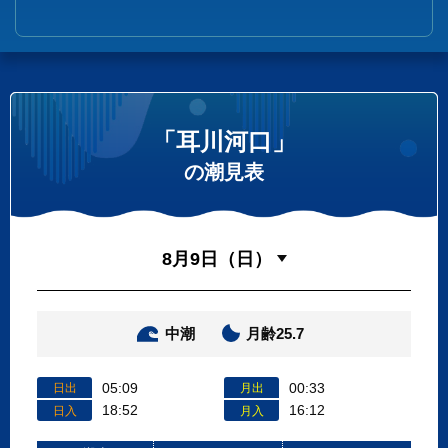
「耳川河口」
の潮見表
中潮
月齢25.7
05:09
00:33
日出
月出
18:52
16:12
日入
月入