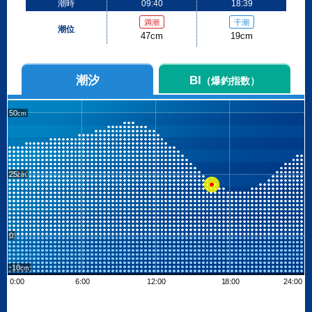
潮時
09:40
18:39
満潮
干潮
潮位
47cm
19cm
潮汐
BI
（爆釣指数）
50
25
0
-10
0:00
6:00
12:00
18:00
24:00
Leaflet
| ©
OpenStreetMap contributors