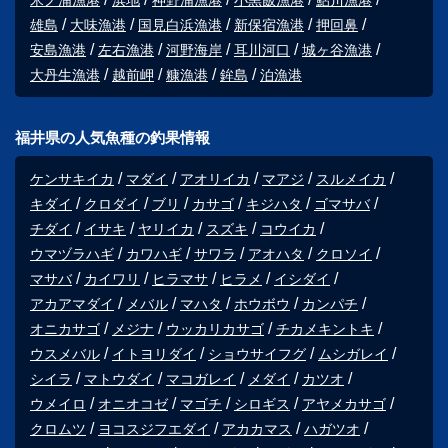
米ノ浦漁港
浜地
神野浦漁港
小黒飯漁港
鮎川漁港
雄島
大味漁港
国見白浜漁港
新保宿漁港
押回鼻
安島漁港
左右漁港
河野海岸
耳川河口
城ヶ谷漁港
大丹生漁港
越前岬
糠漁港
鉾島
泊漁港
福井県の人気魚種の釣果情報
ケンサキイカ
マダイ
アオリイカ
マアジ
スルメイカ
キダイ
クロダイ
ブリ
カサゴ
キジハタ
ゴマサバ
チダイ
イサキ
ヤリイカ
スズキ
コウイカ
ウマヅラハギ
カワハギ
サワラ
アオハタ
クロソイ
マサバ
カイワリ
ヒラマサ
ヒラメ
イシダイ
アカアマダイ
メバル
マハタ
ホウボウ
カンパチ
オニカサゴ
メジナ
ウッカリカサゴ
チカメキントキ
ウスメバル
イトヨリダイ
ショウサイフグ
ムシガレイ
シイラ
マトウダイ
マコガレイ
メダイ
カツオ
ウメイロ
オニオコゼ
マゴチ
シロギス
アヤメカサゴ
クロムツ
ヨコスジフエダイ
アカカマス
ハガツオ