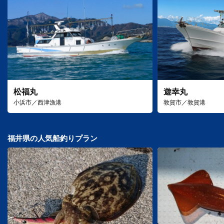
松福丸
遊幸丸
小浜市／西津漁港
敦賀市／敦賀港
福井県の人気船釣りプラン