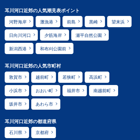
耳川河口近郊の人気潮見表ポイント
河野海岸
灘漁港
前島
黒崎
望来浜
日向川河口
夕筋海岸
瀬平自然公園
新潟西港
和布刈公園前
耳川河口近郊の人気市町村
敦賀市
越前町
若狭町
高浜町
小浜市
おおい町
福井市
南越前町
坂井市
あわら市
耳川河口近郊の都道府県
石川県
京都府