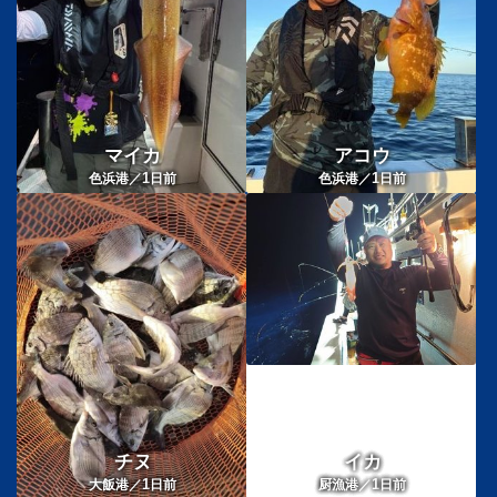
マイカ
アコウ
1
1
色浜港／
日前
色浜港／
日前
チヌ
イカ
1
1
大飯港／
日前
厨漁港／
日前