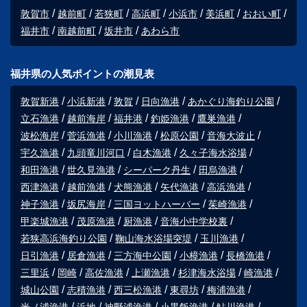
敦賀市
越前町
若狭町
高浜町
小浜市
美浜町
おおい町
福井市
南越前町
坂井市
あわら市
福井県の人気ポイントの潮見表
敦賀新港
小浜新港
敦賀
日向漁港
あかぐり海釣り公園
立石漁港
越前海岸
福井港
釣姫漁港
鷹巣漁港
波松海岸
菅浜漁港
小川漁港
松原公園
音海大波止
宇久漁港
九頭竜川河口
白木漁港
久々子海水浴場
和田漁港
世久見漁港
シーパーク丹生
田烏漁港
西津漁港
越前漁港
犬熊漁港
矢代漁港
高浜漁港
神子漁港
坂尻海岸
三国ヨットハーバー
茱崎漁港
甲楽城漁港
茂原漁港
厨漁港
音海小中学校裏
若狭高浜海釣り公園
鞠山海水浴場突堤
玉川漁港
日引漁港
居倉漁港
三方海中公園
小樟漁港
長橋漁港
三里浜
岡崎
高佐漁港
上瀬漁港
杉津海水浴場
崎漁港
城山公園
志積漁港
西三松漁港
東尋坊
梅浦漁港