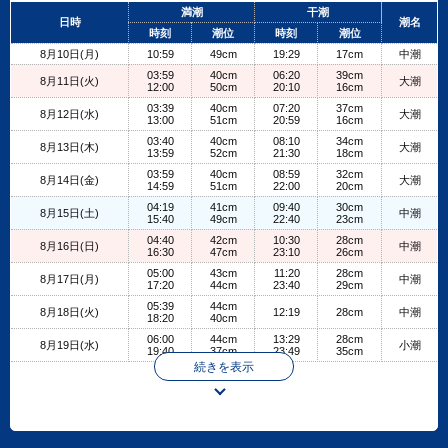
+
満潮
干潮
日時
潮名
−
時刻
潮位
時刻
潮位
8月10日(月)
10:59
49cm
19:29
17cm
中潮
03:59
40cm
06:20
39cm
8月11日(火)
大潮
12:00
50cm
20:10
16cm
03:39
40cm
07:20
37cm
8月12日(水)
大潮
13:00
51cm
20:59
16cm
03:40
40cm
08:10
34cm
8月13日(木)
大潮
13:59
52cm
21:30
18cm
03:59
40cm
08:59
32cm
8月14日(金)
大潮
14:59
51cm
22:00
20cm
04:19
41cm
09:40
30cm
8月15日(土)
中潮
15:40
49cm
22:40
23cm
04:40
42cm
10:30
28cm
8月16日(日)
中潮
16:30
47cm
23:10
26cm
05:00
43cm
11:20
28cm
8月17日(月)
中潮
17:20
44cm
23:40
29cm
05:39
44cm
8月18日(火)
12:19
28cm
中潮
18:20
40cm
06:00
44cm
13:29
28cm
8月19日(水)
小潮
19:40
37cm
23:49
35cm
続きを表示