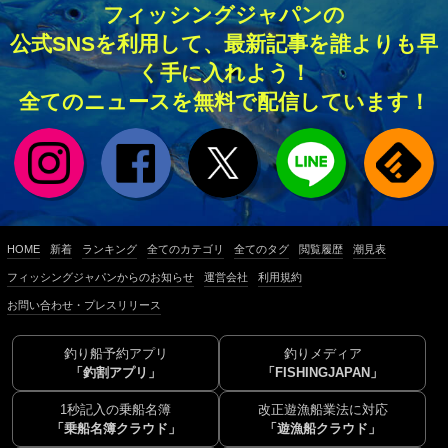
フィッシングジャパンの
公式SNSを利用して、最新記事を誰よりも早
く手に入れよう！
全てのニュースを無料で配信しています！
HOME
新着
ランキング
全てのカテゴリ
全てのタグ
閲覧履歴
潮見表
フィッシングジャパンからのお知らせ
運営会社
利用規約
お問い合わせ・プレスリリース
釣り船予約アプリ
釣りメディア
「釣割アプリ」
「FISHINGJAPAN」
1秒記入の乗船名簿
改正遊漁船業法に対応
「乗船名簿クラウド」
「遊漁船クラウド」