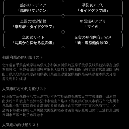
船釣りメディア
潮見表アプリ
「船釣りマガジン」
「タイドグラフBI」
全国の潮汐情報
魚図鑑AIアプリ
「潮見表・タイドグラフ」
「マイAI」
魚図鑑サイト
充実の補償内容と安さ
「写真から探せる魚図鑑」
「新・遊漁船保険DX」
都道府県の釣り船リスト
北海道
岩手県
宮城県
福島県
東京都
神奈川県
埼玉県
千葉県
茨城県
新潟県
富山県
石川県
福井県
愛知県
静岡県
三重県
大阪府
兵庫県
和歌山県
京都府
広島県
岡山県
山口県
鳥取県
島根県
高知県
香川県
徳島県
愛媛県
福岡県
長崎県
熊本県
大分県
鹿児島県
沖縄県
人気市町村の釣り船リスト
横須賀市
宗像市
横浜市
三浦市
いすみ市
鹿嶋市
鴨川市
日立市
勝浦市
小田原市
南房総市
和歌山市
富津市
沼津市
館山市
足柄下郡真鶴町
伊東市
明石市
北九州市
糸島市
小浜市
福岡市
知多郡南知多町
旭市
鎌倉市
広島市
江東区
熱海市
品川区
足柄下郡湯河原町
江戸川区
大田区
神栖市
賀茂郡南伊豆町
山武市
三浦郡葉山町
長岡市
平塚市
銚子市
境港市
人気港の釣り船リスト