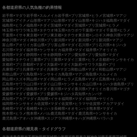
各都道府県の人気魚種の釣果情報
岩手県×マダラ
岩手県×スルメイカ
岩手県×ブリ
宮城県×ヒラメ
宮城県×マアジ
宮城県×アイナメ
山形県×マアジ
山形県×マダイ
山形県×キジハタ
福島県×マダイ
福島県×ヒラメ
福島県×チダイ
茨城県×マダイ
茨城県×ブリ
茨城県×ヒラメ
埼玉県×サワラ
埼玉県×タチウオ
埼玉県×ホウボウ
千葉県×マダイ
千葉県×ヒラメ
千葉県×イサキ
東京都×マアジ
東京都×タチウオ
東京都×シロギス
神奈川県×マアジ
神奈川県×マダイ
神奈川県×ブリ
新潟県×マダイ
新潟県×ブリ
新潟県×マアジ
富山県×アオリイカ
富山県×ブリ
富山県×マダイ
石川県×ブリ
石川県×キジハタ
石川県×マダイ
福井県×ケンサキイカ
福井県×マダイ
福井県×アオリイカ
静岡県×マダイ
静岡県×イサキ
静岡県×マアジ
愛知県×ブリ
愛知県×マダイ
愛知県×タチウオ
三重県×ブリ
三重県×マダイ
三重県×ヒラメ
京都府×ケンサキイカ
京都府×ブリ
京都府×マダイ
大阪府×マダイ
大阪府×サワラ
大阪府×ブリ
兵庫県×ブリ
兵庫県×マダイ
兵庫県×マダコ
和歌山県×マダイ
和歌山県×マアジ
和歌山県×ブリ
鳥取県×ケンサキイカ
鳥取県×マアジ
鳥取県×スルメイカ
岡山県×スズキ
岡山県×マダイ
岡山県×ヒラメ
広島県×マダイ
広島県×キジハタ
広島県×サワラ
山口県×マダイ
山口県×ケンサキイカ
山口県×キジハタ
徳島県×ブリ
徳島県×マアジ
徳島県×チダイ
香川県×マダイ
香川県×アオリイカ
香川県×マゴチ
愛媛県×マダイ
愛媛県×ブリ
愛媛県×キジハタ
高知県×カンパチ
高知県×アカアマダイ
高知県×イサキ
福岡県×マダイ
福岡県×ヤリイカ
福岡県×ケンサキイカ
佐賀県×マダイ
佐賀県×ヒラマサ
佐賀県×アカアマダイ
長崎県×マダイ
長崎県×キジハタ
長崎県×オオモンハタ
熊本県×マダイ
熊本県×ヒラメ
熊本県×メバル
鹿児島県×マダイ
鹿児島県×ケンサキイカ
鹿児島県×アオハタ
沖縄県×スジアラ
沖縄県×キハダ
沖縄県×バラハタ
各都道府県の潮見表・タイドグラフ
北海道
青森県
岩手県
秋田県
宮城県
山形県
福島県
東京都
神奈川県
千葉県
茨城県