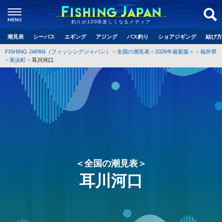
釣りが100倍楽しくなるメディア
潮見表
シーバス
エギング
アジング
バス釣り
ショアジギング
結び方
FISHING JAPAN（フィッシングジャパン）
全国の潮見表＜2026年最新版＞
福井県
美浜町
耳川河口
＜全国の潮見表＞
耳川河口