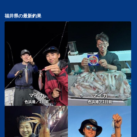
福井県の最新釣果
マイカ
マイカ
1
1
色浜港／
日前
色浜港／
日前