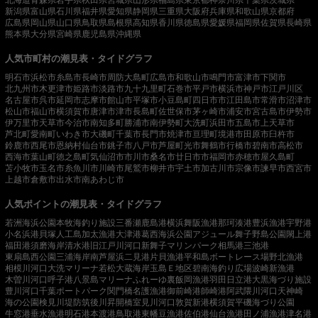
新潟県
富山県
石川県
福井県
愛知県
静岡県
三重県
大阪府
兵庫県
和歌山県
京都府
広島県
岡山県
山口県
鳥取県
島根県
高知県
香川県
徳島県
愛媛県
福岡県
佐賀県
長崎県
熊本県
大分県
宮崎県
鹿児島県
沖縄県
人気市町村の潮見表・タイドグラフ
明石市
浜松市
糸島市
長崎市
周防大島町
広島市
和歌山市
鳴門市
富津市
下関市
北九州市
木更津市
姫路市
淡路市
九十九里町
石巻市
平戸市
横浜市
神戸市
江戸川区
名古屋市
呉市
延岡市
志摩市
館山市
平塚市
小豆島町
四日市市
江田島市
常滑市
沼津市
松山市
福山市
横須賀市
唐津市
津市
長島町
佐世保市
茅ヶ崎市
浦安市
宮古島市
伊勢市
伊万里市
天草市
今治市
南知多町
勝浦市
南伊勢町
大洗町
浜田市
五島市
上天草市
芦北町
愛南町
いわき市
大磯町
千葉市
長門市
焼津市
亘理町
境港市
田原市
臼杵市
鈴鹿市
西尾市
恩納村
仙台市
銚子市
八戸市
芦屋町
光市
舞鶴市
行橋市
碧南市
高松市
西海市
葉山町
徳之島町
気仙沼市
市川市
桑名市
廿日市市
福岡市
赤穂市
屋久島町
苫小牧市
玉名市
糸魚川市
川崎市
尾鷲市
柳井市
宇土市
加古川市
宗像市
諫早市
西宮市
上越市
倉敷市
出水市
南あわじ市
人気ポイントの潮見表・タイドグラフ
若洲海浜公園
本牧海釣り施設
三番瀬
鹿島港
横浜
舞阪漁港
那珂湊港
豊浜漁港
宇野港
小名浜港
貝塚人工島
加太漁港
大津港
葛西海浜公園
アジュール舞子
野島公園
閖上港
福田港
須磨海岸
清水港
旧江戸川河口
新舞子マリンパーク
相馬港
三池港
東扇島西公園
三浦海岸
南芦屋浜
二見港
片貝漁港
平和島ボートレース場
野北漁港
相模川河口
大洗マリーナ
若松
大蔵海岸
玉島Ｅ地区
碧南海釣り広場
波崎新漁港
木曽川河口
呼子港
八景島マリーナ
ふれーゆ裏
飯岡漁港
羽田
日立港
大黒海づり施設
豊川河口
千葉ポートパーク
関門橋
名護漁港
御前崎港
師崎港
阿武隈川河口
天神崎
海の公園
検見川堤防
筑後川昇開橋
室見川河口
敦賀新港
横須賀
平磯海づり公園
牛窓港
垂水漁港
明石港
本渡港
鳥取港
東幡豆漁港
佐伯港
仙台漁港
田ノ浦漁港
津名港