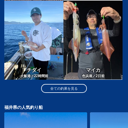
チダイ
マイカ
22
2
大飯港／
時間前
色浜港／
日前
全ての釣果を見る
福井県の人気釣り船