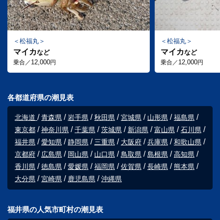
松福丸
松福丸
マイカ
マイカ
など
など
12,000
12,000
乗合／
円
乗合／
円
各都道府県の潮見表
北海道
青森県
岩手県
秋田県
宮城県
山形県
福島県
東京都
神奈川県
千葉県
茨城県
新潟県
富山県
石川県
福井県
愛知県
静岡県
三重県
大阪府
兵庫県
和歌山県
京都府
広島県
岡山県
山口県
鳥取県
島根県
高知県
香川県
徳島県
愛媛県
福岡県
佐賀県
長崎県
熊本県
大分県
宮崎県
鹿児島県
沖縄県
福井県の人気市町村の潮見表