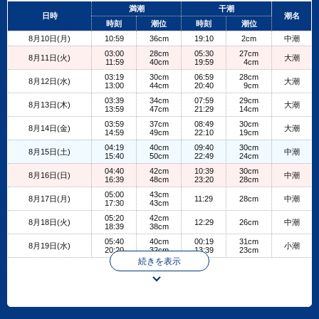
+
満潮
干潮
日時
潮名
−
時刻
潮位
時刻
潮位
8月10日(月)
10:59
36cm
19:10
2cm
中潮
03:00
28cm
05:30
27cm
8月11日(火)
大潮
11:59
40cm
19:59
4cm
03:19
30cm
06:59
28cm
8月12日(水)
大潮
13:00
44cm
20:40
9cm
03:39
34cm
07:59
29cm
8月13日(木)
大潮
13:59
47cm
21:29
14cm
03:59
37cm
08:49
30cm
8月14日(金)
大潮
14:59
49cm
22:10
19cm
04:19
40cm
09:40
30cm
8月15日(土)
中潮
15:40
50cm
22:49
24cm
04:40
42cm
10:39
30cm
8月16日(日)
中潮
16:39
48cm
23:20
28cm
05:00
43cm
8月17日(月)
11:29
28cm
中潮
17:30
43cm
05:20
42cm
8月18日(火)
12:29
26cm
中潮
18:39
38cm
05:40
40cm
00:19
31cm
8月19日(水)
小潮
20:20
32cm
13:39
23cm
続きを表示