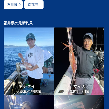
石川県
京都府
福井県の最新釣果
チダイ
マイカ
14
2
大飯港／
時間前
敦賀港／
日前