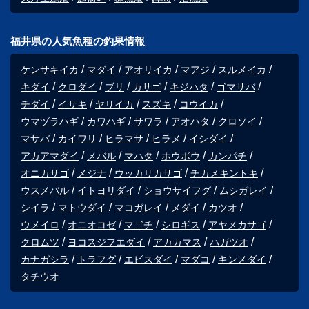
福井県の人気魚種の釣果情報
ケンサキイカ
マダイ
アオリイカ
マアジ
スルメイカ
キダイ
クロダイ
ブリ
カサゴ
キジハタ
ゴマサバ
チダイ
イサキ
ヤリイカ
スズキ
コウイカ
ウマヅラハギ
カワハギ
サワラ
アオハタ
クロソイ
マサバ
カイワリ
ヒラマサ
ヒラメ
イシダイ
アカアマダイ
メバル
マハタ
ホウボウ
カンパチ
オニカサゴ
メジナ
ウッカリカサゴ
チカメキントキ
ウスメバル
イトヨリダイ
ショウサイフグ
ムシガレイ
シイラ
マトウダイ
マコガレイ
メダイ
カツオ
ウメイロ
オニオコゼ
マゴチ
シロギス
アヤメカサゴ
クロムツ
ヨコスジフエダイ
アカカマス
ハガツオ
カナガシラ
トラフグ
エビスダイ
マダコ
キンメダイ
タチウオ