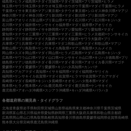
福島県×ヒラメ
福島県×チダイ
茨城県×マダイ
茨城県×ブリ
茨城県×ヒラメ
埼玉県×サワラ
埼玉県×タチウオ
埼玉県×ホウボウ
千葉県×マダイ
千葉県×ヒラメ
千葉県×イサキ
東京都×マアジ
東京都×タチウオ
東京都×シロギス
神奈川県×マアジ
神奈川県×マダイ
神奈川県×ブリ
新潟県×マダイ
新潟県×ブリ
新潟県×マアジ
富山県×アオリイカ
富山県×ブリ
富山県×マダイ
石川県×ブリ
石川県×キジハタ
石川県×マダイ
福井県×ケンサキイカ
福井県×マダイ
福井県×アオリイカ
静岡県×マダイ
静岡県×イサキ
静岡県×マアジ
愛知県×ブリ
愛知県×マダイ
愛知県×タチウオ
三重県×ブリ
三重県×マダイ
三重県×ヒラメ
京都府×ケンサキイカ
京都府×ブリ
京都府×マダイ
大阪府×マダイ
大阪府×サワラ
大阪府×ブリ
兵庫県×ブリ
兵庫県×マダイ
兵庫県×マダコ
和歌山県×マダイ
和歌山県×マアジ
和歌山県×ブリ
鳥取県×ケンサキイカ
鳥取県×マアジ
鳥取県×スルメイカ
岡山県×スズキ
岡山県×マダイ
岡山県×ヒラメ
広島県×マダイ
広島県×キジハタ
広島県×サワラ
山口県×マダイ
山口県×ケンサキイカ
山口県×キジハタ
徳島県×ブリ
徳島県×マアジ
徳島県×チダイ
香川県×マダイ
香川県×アオリイカ
香川県×マゴチ
愛媛県×マダイ
愛媛県×ブリ
愛媛県×キジハタ
高知県×カンパチ
高知県×アカアマダイ
高知県×イサキ
福岡県×マダイ
福岡県×ヤリイカ
福岡県×ケンサキイカ
佐賀県×マダイ
佐賀県×ヒラマサ
佐賀県×アカアマダイ
長崎県×マダイ
長崎県×キジハタ
長崎県×オオモンハタ
熊本県×マダイ
熊本県×ヒラメ
熊本県×メバル
鹿児島県×マダイ
鹿児島県×ケンサキイカ
鹿児島県×アオハタ
沖縄県×スジアラ
沖縄県×キハダ
沖縄県×バラハタ
各都道府県の潮見表・タイドグラフ
北海道
青森県
岩手県
秋田県
宮城県
山形県
福島県
東京都
神奈川県
千葉県
茨城県
新潟県
富山県
石川県
福井県
愛知県
静岡県
三重県
大阪府
兵庫県
和歌山県
京都府
広島県
岡山県
山口県
鳥取県
島根県
高知県
香川県
徳島県
愛媛県
福岡県
佐賀県
長崎県
熊本県
大分県
宮崎県
鹿児島県
沖縄県