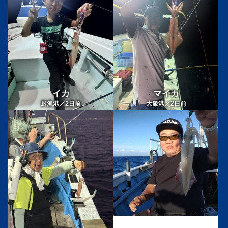
イカ
マイカ
2
2
厨漁港／
日前
大飯港／
日前