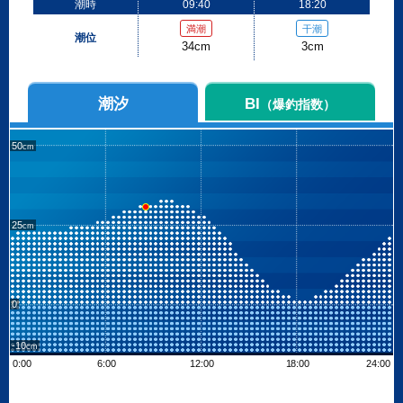
潮時
09:40
18:20
満潮
干潮
潮位
34cm
3cm
潮汐
BI
（爆釣指数）
50
25
0
-10
0:00
6:00
12:00
18:00
24:00
Leaflet
| ©
OpenStreetMap contributors