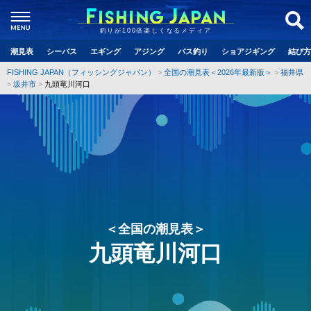
釣りが100倍楽しくなるメディア
潮見表
シーバス
エギング
アジング
バス釣り
ショアジギング
結び方
FISHING JAPAN（フィッシングジャパン）
全国の潮見表＜2026年最新版＞
福井県
坂井市
九頭竜川河口
＜全国の潮見表＞
九頭竜川河口