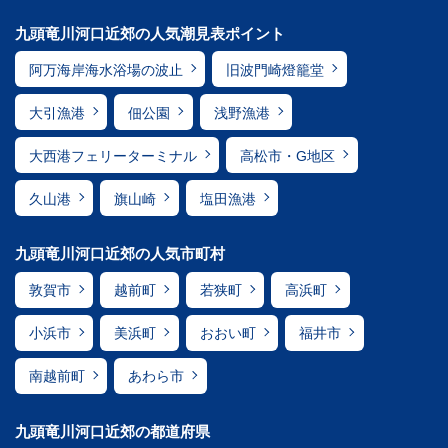
九頭竜川河口近郊の人気潮見表ポイント
阿万海岸海水浴場の波止
旧波門崎燈籠堂
大引漁港
佃公園
浅野漁港
大西港フェリーターミナル
高松市・G地区
久山港
旗山崎
塩田漁港
九頭竜川河口近郊の人気市町村
敦賀市
越前町
若狭町
高浜町
小浜市
美浜町
おおい町
福井市
南越前町
あわら市
九頭竜川河口近郊の都道府県