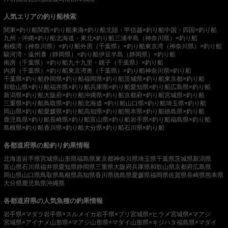
人気エリアの釣り船検索
関東×釣り船
関西×釣り船
東海×釣り船
北陸・甲信越×釣り船
中国・四国×釣り船
九州・沖縄×釣り船
北海道・東北×釣り船
三浦半島（神奈川県）×釣り船
相模湾（神奈川県）×釣り船
外房（千葉県）×釣り船
東京湾（神奈川県）×釣り船
駿河湾・遠州灘（静岡県）×釣り船
伊豆半島（静岡県）×釣り船
南房（千葉県）×釣り船
九十九里・銚子（千葉県）×釣り船
内房（千葉県）×釣り船
東京湾奥（千葉県）×釣り船
神奈川県×釣り船
千葉県×釣り船
静岡県×釣り船
福岡県×釣り船
茨城県×釣り船
東京都×釣り船
和歌山県×釣り船
福井県×釣り船
兵庫県×釣り船
愛知県×釣り船
広島県×釣り船
新潟県×釣り船
大阪府×釣り船
沖縄県×釣り船
京都府×釣り船
宮城県×釣り船
三重県×釣り船
鳥取県×釣り船
北海道 ×釣り船
山口県×釣り船
埼玉県×釣り船
岡山県×釣り船
愛媛県×釣り船
高知県×釣り船
熊本県×釣り船
徳島県×釣り船
鹿児島県×釣り船
長崎県×釣り船
富山県×釣り船
岩手県×釣り船
福島県×釣り船
島根県×釣り船
香川県×釣り船
大分県×釣り船
石川県×釣り船
各都道府県の船釣り釣果情報
北海道
岩手県
宮城県
山形県
福島県
東京都
神奈川県
埼玉県
千葉県
茨城県
新潟県
富山県
石川県
福井県
愛知県
静岡県
三重県
大阪府
兵庫県
和歌山県
京都府
広島県
岡山県
山口県
鳥取県
島根県
高知県
香川県
徳島県
愛媛県
福岡県
佐賀県
長崎県
熊本県
大分県
鹿児島県
沖縄県
各都道府県の人気魚種の釣果情報
岩手県×マダラ
岩手県×スルメイカ
岩手県×ブリ
宮城県×ヒラメ
宮城県×マアジ
宮城県×アイナメ
山形県×マアジ
山形県×マダイ
山形県×キジハタ
福島県×マダイ