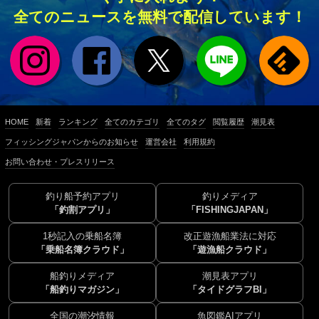
全てのニュースを無料で配信しています！
HOME
新着
ランキング
全てのカテゴリ
全てのタグ
閲覧履歴
潮見表
フィッシングジャパンからのお知らせ
運営会社
利用規約
お問い合わせ・プレスリリース
釣り船予約アプリ
釣りメディア
「釣割アプリ」
「FISHINGJAPAN」
1秒記入の乗船名簿
改正遊漁船業法に対応
「乗船名簿クラウド」
「遊漁船クラウド」
船釣りメディア
潮見表アプリ
「船釣りマガジン」
「タイドグラフBI」
全国の潮汐情報
魚図鑑AIアプリ