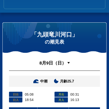
「九頭竜川河口」
の潮見表
中潮
月齢25.7
05:08
00:31
日出
月出
18:54
16:13
日入
月入