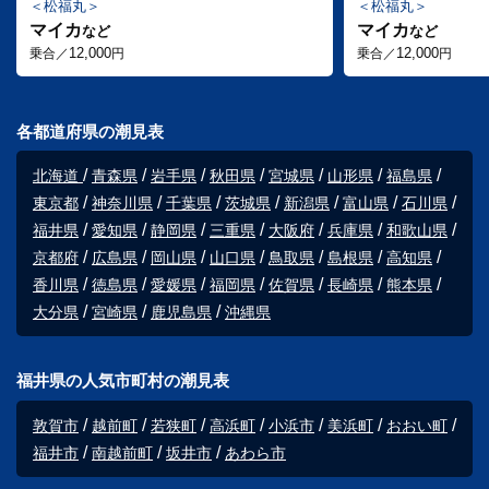
松福丸
松福丸
マイカ
マイカ
など
など
12,000
12,000
乗合／
円
乗合／
円
各都道府県の潮見表
北海道
青森県
岩手県
秋田県
宮城県
山形県
福島県
東京都
神奈川県
千葉県
茨城県
新潟県
富山県
石川県
福井県
愛知県
静岡県
三重県
大阪府
兵庫県
和歌山県
京都府
広島県
岡山県
山口県
鳥取県
島根県
高知県
香川県
徳島県
愛媛県
福岡県
佐賀県
長崎県
熊本県
大分県
宮崎県
鹿児島県
沖縄県
福井県の人気市町村の潮見表
敦賀市
越前町
若狭町
高浜町
小浜市
美浜町
おおい町
福井市
南越前町
坂井市
あわら市