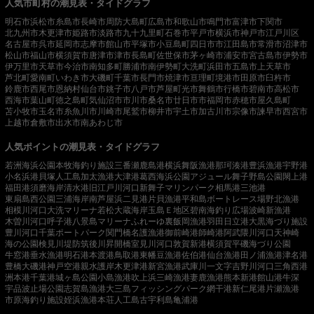
人気市町村の潮見表・タイドグラフ
明石市
浜松市
糸島市
長崎市
周防大島町
広島市
和歌山市
鳴門市
富津市
下関市
北九州市
木更津市
姫路市
淡路市
九十九里町
石巻市
平戸市
横浜市
神戸市
江戸川区
名古屋市
呉市
延岡市
志摩市
館山市
平塚市
小豆島町
四日市市
江田島市
常滑市
沼津市
松山市
福山市
横須賀市
唐津市
津市
長島町
佐世保市
茅ヶ崎市
浦安市
宮古島市
伊勢市
伊万里市
天草市
今治市
南知多町
勝浦市
南伊勢町
大洗町
浜田市
五島市
上天草市
芦北町
愛南町
いわき市
大磯町
千葉市
長門市
焼津市
亘理町
境港市
田原市
臼杵市
鈴鹿市
西尾市
恩納村
仙台市
銚子市
八戸市
芦屋町
光市
舞鶴市
行橋市
碧南市
高松市
西海市
葉山町
徳之島町
気仙沼市
市川市
桑名市
廿日市市
福岡市
赤穂市
屋久島町
苫小牧市
玉名市
糸魚川市
川崎市
尾鷲市
柳井市
宇土市
加古川市
宗像市
諫早市
西宮市
上越市
倉敷市
出水市
南あわじ市
人気ポイントの潮見表・タイドグラフ
若洲海浜公園
本牧海釣り施設
三番瀬
鹿島港
横浜
舞阪漁港
那珂湊港
豊浜漁港
宇野港
小名浜港
貝塚人工島
加太漁港
大津港
葛西海浜公園
アジュール舞子
野島公園
閖上港
福田港
須磨海岸
清水港
旧江戸川河口
新舞子マリンパーク
相馬港
三池港
東扇島西公園
三浦海岸
南芦屋浜
二見港
片貝漁港
平和島ボートレース場
野北漁港
相模川河口
大洗マリーナ
若松
大蔵海岸
玉島Ｅ地区
碧南海釣り広場
波崎新漁港
木曽川河口
呼子港
八景島マリーナ
ふれーゆ裏
飯岡漁港
羽田
日立港
大黒海づり施設
豊川河口
千葉ポートパーク
関門橋
名護漁港
御前崎港
師崎港
阿武隈川河口
天神崎
海の公園
検見川堤防
筑後川昇開橋
室見川河口
敦賀新港
横須賀
平磯海づり公園
牛窓港
垂水漁港
明石港
本渡港
鳥取港
東幡豆漁港
佐伯港
仙台漁港
田ノ浦漁港
津名港
豊橋
大磯港
神戸空港親水護岸
木更津港
新宮漁港
武庫川一文字
吉野川河口
三角西港
洲本港
千葉港
城ヶ島公園
小島漁港
吹上浜
三崎漁港
妻鹿漁港
熊本新港
館山港
牛深
宇品波止場公園
志賀島漁港
大三島フィッシングパーク
網干港
新仁尾港
片瀬漁港
市原海釣り施設
姪浜漁港
本荘人工島
古宇利島
亀浦港