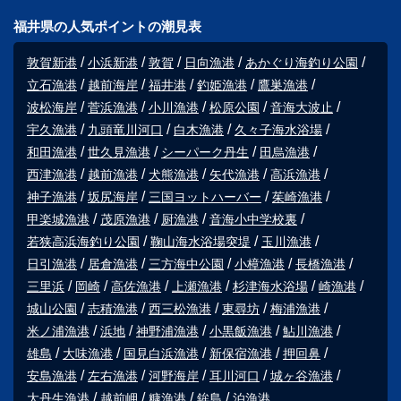
福井県の人気ポイントの潮見表
敦賀新港
小浜新港
敦賀
日向漁港
あかぐり海釣り公園
立石漁港
越前海岸
福井港
釣姫漁港
鷹巣漁港
波松海岸
菅浜漁港
小川漁港
松原公園
音海大波止
宇久漁港
九頭竜川河口
白木漁港
久々子海水浴場
和田漁港
世久見漁港
シーパーク丹生
田烏漁港
西津漁港
越前漁港
犬熊漁港
矢代漁港
高浜漁港
神子漁港
坂尻海岸
三国ヨットハーバー
茱崎漁港
甲楽城漁港
茂原漁港
厨漁港
音海小中学校裏
若狭高浜海釣り公園
鞠山海水浴場突堤
玉川漁港
日引漁港
居倉漁港
三方海中公園
小樟漁港
長橋漁港
三里浜
岡崎
高佐漁港
上瀬漁港
杉津海水浴場
崎漁港
城山公園
志積漁港
西三松漁港
東尋坊
梅浦漁港
米ノ浦漁港
浜地
神野浦漁港
小黒飯漁港
鮎川漁港
雄島
大味漁港
国見白浜漁港
新保宿漁港
押回鼻
安島漁港
左右漁港
河野海岸
耳川河口
城ヶ谷漁港
大丹生漁港
越前岬
糠漁港
鉾島
泊漁港