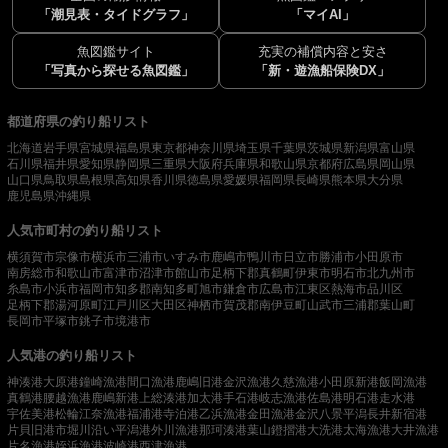
「潮見表・タイドグラフ」
「マイAI」
魚図鑑サイト
充実の補償内容と安さ
「写真から探せる魚図鑑」
「新・遊漁船保険DX」
都道府県の釣り船リスト
北海道
岩手県
宮城県
福島県
東京都
神奈川県
埼玉県
千葉県
茨城県
新潟県
富山県
石川県
福井県
愛知県
静岡県
三重県
大阪府
兵庫県
和歌山県
京都府
広島県
岡山県
山口県
鳥取県
島根県
高知県
香川県
徳島県
愛媛県
福岡県
長崎県
熊本県
大分県
鹿児島県
沖縄県
人気市町村の釣り船リスト
横須賀市
宗像市
横浜市
三浦市
いすみ市
鹿嶋市
鴨川市
日立市
勝浦市
小田原市
南房総市
和歌山市
富津市
沼津市
館山市
足柄下郡真鶴町
伊東市
明石市
北九州市
糸島市
小浜市
福岡市
知多郡南知多町
旭市
鎌倉市
広島市
江東区
熱海市
品川区
足柄下郡湯河原町
江戸川区
大田区
神栖市
賀茂郡南伊豆町
山武市
三浦郡葉山町
長岡市
平塚市
銚子市
境港市
人気港の釣り船リスト
神湊港
大原港
鐘崎漁港
間口漁港
鹿嶋旧港
金沢漁港
久慈漁港
小田原新港
飯岡漁港
真鶴港
腰越漁港
鹿嶋新港
上総湊港
加太港
手石港
岐志漁港
佐島港
明石港
走水港
宇佐美港
松輪江奈漁港
福浦港
寺泊港
乙浜漁港
金田漁港
金沢八景平潟
長井新宿港
片貝旧港
市堀川沿い
平潟港
外川漁港
那珂湊港
葉山鐙摺港
大洗港
太海漁港
大井漁港
片名漁港
姪浜漁港
波崎港
西津漁港