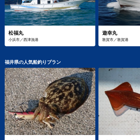
松福丸
遊幸丸
小浜市／西津漁港
敦賀市／敦賀港
福井県の人気船釣りプラン