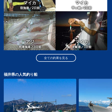
マイカ
マイカ
2
2
宿漁港／
日前
甲ヶ崎／
日前
アジ
マイカ
3
3
西津漁港／
日前
大飯港／
日前
全ての釣果を見る
福井県の人気釣り船