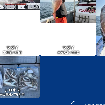
マダイ
マダイ
6
6
室本港／
日前
白方漁港／
日前
シロキス
白方漁港／7月11日