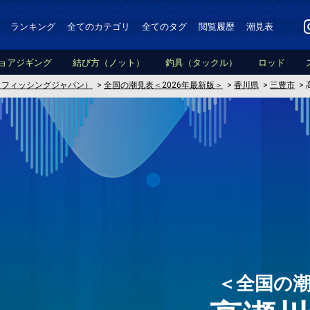
ランキング
全てのカテゴリ
全てのタグ
閲覧履歴
潮見表
ョアジギング
結び方（ノット）
釣具（タックル）
ロッド
PAN（フィッシングジャパン）
>
全国の潮見表＜2026年最新版＞
>
香川県
>
三豊市
>
＜全国の