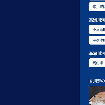
寒川豊
高瀬川河
小豆島
宇多津
高瀬川河
岡山県
香川県の