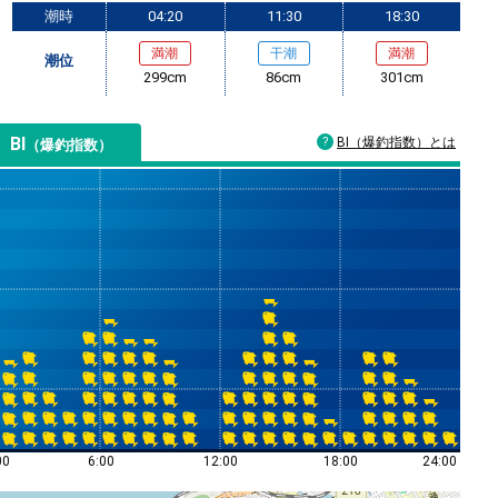
潮時
04:20
11:30
18:30
満潮
干潮
満潮
潮位
299cm
86cm
301cm
BI
BI（爆釣指数）とは
（爆釣指数）
00
6:00
12:00
18:00
24:00