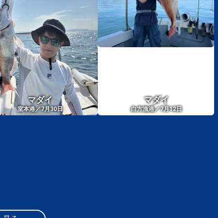
マダイ
マダイ
室本港／7月30日
白方漁港／7月12日