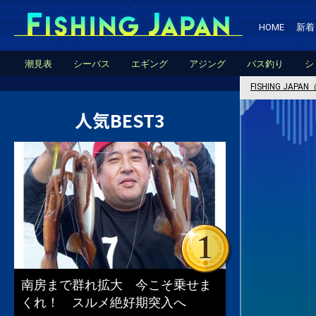
HOME
新着
潮見表
シーバス
エギング
アジング
バス釣り
シ
FISHING JA
人気BEST3
南房まで群れ拡大 今こそ乗せま
くれ！ スルメ絶好期突入へ