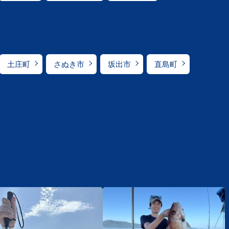
土庄町
さぬき市
坂出市
直島町