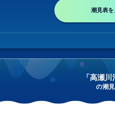
潮見表を
「高瀬川
の潮見