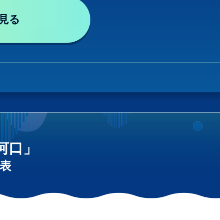
見る
河口」
表