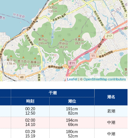
Leaflet
| ©
OpenStreetMap contributors
干潮
潮名
時刻
潮位
00:20
191cm
若潮
12:50
82cm
02:00
194cm
中潮
14:10
69cm
03:29
180cm
中潮
15:19
52cm