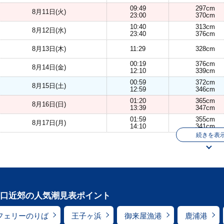
09:49
297cm
8月11日(火)
23:00
370cm
10:40
313cm
8月12日(水)
23:40
376cm
8月13日(木)
11:29
328cm
00:19
376cm
8月14日(金)
12:10
339cm
00:59
372cm
8月15日(土)
12:59
346cm
01:20
365cm
8月16日(日)
13:39
347cm
01:59
355cm
8月17日(月)
14:10
341cm
続きを表
口近郊の人気潮見表ポイント
フェリーのりば
王子ヶ浜
御来屋漁港
鹿浦港