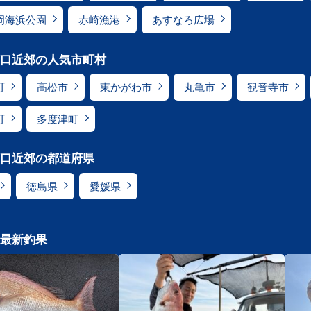
岡海浜公園
赤崎漁港
あすなろ広場
口近郊の人気市町村
町
高松市
東かがわ市
丸亀市
観音寺市
町
多度津町
口近郊の都道府県
徳島県
愛媛県
最新釣果