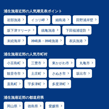
浦生漁港近郊の人気潮見表ポイント
岩部漁港
イコリ岬
細島港
田野浦岸壁
坂下津マリーナ
銭亀漁港
下田福浦堤防
末続海岸
神崎鼻・神崎漁港
表浜漁港
浦生漁港近郊の人気市町村
小豆島町
三豊市
東かがわ市
丸亀市
観音寺市
土庄町
さぬき市
坂出市
直島町
宇多津町
多度津町
浦生漁港近郊の都道府県
岡山県
徳島県
愛媛県