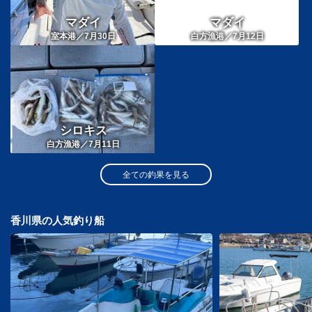
マダイ
マダイ
室本港／7月30日
白方漁港／7月12日
シロキス
白方漁港／7月11日
全ての釣果を見る
香川県の人気釣り船