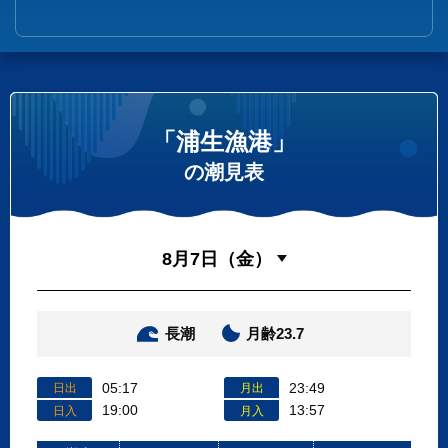
「浦生漁港」
の潮見表
長潮
月齢23.7
05:17
23:49
日出
月出
19:00
13:57
日入
月入