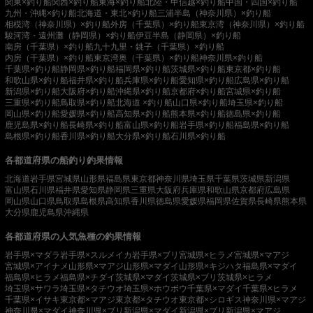
関東×釣り船
関西×釣り船
東海×釣り船
北陸・甲信越×釣り船
中国・四国×釣り船
九州・沖縄×釣り船
北海道・東北×釣り船
三浦半島（神奈川県）×釣り船
相模湾（神奈川県）×釣り船
外房（千葉県）×釣り船
東京湾（神奈川県）×釣り船
駿河湾・遠州灘（静岡県）×釣り船
伊豆半島（静岡県）×釣り船
南房（千葉県）×釣り船
九十九里・銚子（千葉県）×釣り船
内房（千葉県）×釣り船
東京湾奥（千葉県）×釣り船
神奈川県×釣り船
千葉県×釣り船
静岡県×釣り船
福岡県×釣り船
茨城県×釣り船
東京都×釣り船
和歌山県×釣り船
福井県×釣り船
兵庫県×釣り船
愛知県×釣り船
広島県×釣り船
新潟県×釣り船
大阪府×釣り船
沖縄県×釣り船
京都府×釣り船
宮城県×釣り船
三重県×釣り船
鳥取県×釣り船
北海道 ×釣り船
山口県×釣り船
埼玉県×釣り船
岡山県×釣り船
愛媛県×釣り船
高知県×釣り船
熊本県×釣り船
徳島県×釣り船
鹿児島県×釣り船
長崎県×釣り船
富山県×釣り船
岩手県×釣り船
福島県×釣り船
島根県×釣り船
香川県×釣り船
大分県×釣り船
石川県×釣り船
各都道府県の船釣り釣果情報
北海道
岩手県
宮城県
山形県
福島県
東京都
神奈川県
埼玉県
千葉県
茨城県
新潟県
富山県
石川県
福井県
愛知県
静岡県
三重県
大阪府
兵庫県
和歌山県
京都府
広島県
岡山県
山口県
鳥取県
島根県
高知県
香川県
徳島県
愛媛県
福岡県
佐賀県
長崎県
熊本県
大分県
鹿児島県
沖縄県
各都道府県の人気魚種の釣果情報
岩手県×マダラ
岩手県×スルメイカ
岩手県×ブリ
宮城県×ヒラメ
宮城県×マアジ
宮城県×アイナメ
山形県×マアジ
山形県×マダイ
山形県×キジハタ
福島県×マダイ
福島県×ヒラメ
福島県×チダイ
茨城県×マダイ
茨城県×ブリ
茨城県×ヒラメ
埼玉県×サワラ
埼玉県×タチウオ
埼玉県×ホウボウ
千葉県×マダイ
千葉県×ヒラメ
千葉県×イサキ
東京都×マアジ
東京都×タチウオ
東京都×シロギス
神奈川県×マアジ
神奈川県×マダイ
神奈川県×ブリ
新潟県×マダイ
新潟県×ブリ
新潟県×マアジ