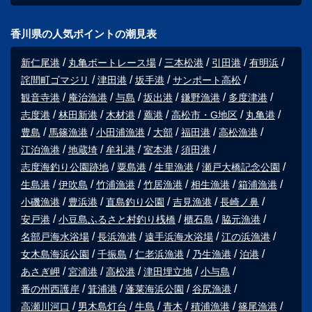
香川県の人気ポイントの潮見表
新仁尾港
丸亀ボートレース場
三本松港
引田港
有明浜
詫間町ゴマジリ
津田港
坂手港
サンポート高松
観音寺港
庵治漁港
与島
坂出港
鎌野漁港
多度津港
志度港
林田新港
木材港
薦港
高松市・G地区
丸亀港
豊島
馬篠漁港
小田浦漁港
大部
福田港
高松漁港
江泊漁港
地蔵埼
牟礼港
室本港
須田港
志度海釣り公園跡地
粟島港
生里漁港
瀬戸大橋記念公園
生島港
伊吹島
竹浦漁港
竹居漁港
相生漁港
箱浦漁港
小磯漁港
豊浜港
直島釣り公園
吉見漁港
長崎ノ鼻
安戸港
小豆島ふるさと村釣り桟橋
櫃石島
脇元漁港
名部戸海水浴場
長浜漁港
遠手浜海水浴場
江の浜漁港
女木島海浜公園
千振島
仁老浜漁港
乃生漁港
泊港
あさぎ岬
宮浦港
高松港
津田埋立地
小与島
番の州西護岸
箕浦港
蓬莱海浜公園
谷尻漁港
高瀬川河口
男木島灯台
牛島
青木
積浦漁港
篠尾漁港