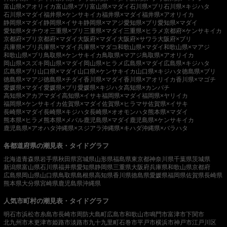
富山県×アオリイカ
富山県×ブリ
富山県×マダイ
石川県×ブリ
石川県×キジハタ
石川県×マダイ
福井県×ケンサキイカ
福井県×マダイ
福井県×アオリイカ
静岡県×マダイ
静岡県×イサキ
静岡県×マアジ
愛知県×ブリ
愛知県×マダイ
愛知県×タチウオ
三重県×ブリ
三重県×マダイ
三重県×ヒラメ
京都府×ケンサキイカ
京都府×ブリ
京都府×マダイ
大阪府×マダイ
大阪府×サワラ
大阪府×ブリ
兵庫県×ブリ
兵庫県×マダイ
兵庫県×マダコ
和歌山県×マダイ
和歌山県×マアジ
和歌山県×ブリ
鳥取県×ケンサキイカ
鳥取県×マアジ
鳥取県×アオリイカ
岡山県×スズキ
岡山県×マダイ
岡山県×ヒラメ
広島県×マダイ
広島県×キジハタ
広島県×ブリ
山口県×マダイ
山口県×ケンサキイカ
山口県×キジハタ
徳島県×ブリ
徳島県×マアジ
徳島県×チダイ
香川県×マダイ
香川県×アオリイカ
香川県×マゴチ
愛媛県×マダイ
愛媛県×ブリ
愛媛県×キジハタ
高知県×カンパチ
高知県×アカアマダイ
高知県×イサキ
福岡県×マダイ
福岡県×ヤリイカ
福岡県×ケンサキイカ
佐賀県×マダイ
佐賀県×ヒラマサ
佐賀県×イサキ
長崎県×マダイ
長崎県×キジハタ
長崎県×オオモンハタ
熊本県×マダイ
熊本県×ヒラメ
熊本県×メバル
鹿児島県×マダイ
鹿児島県×ケンサキイカ
鹿児島県×アオハタ
沖縄県×スジアラ
沖縄県×キハダ
沖縄県×バラハタ
各都道府県の潮見表・タイドグラフ
北海道
青森県
岩手県
秋田県
宮城県
山形県
福島県
東京都
神奈川県
千葉県
茨城県
新潟県
富山県
石川県
福井県
愛知県
静岡県
三重県
大阪府
兵庫県
和歌山県
京都府
広島県
岡山県
山口県
鳥取県
島根県
高知県
香川県
徳島県
愛媛県
福岡県
佐賀県
長崎県
熊本県
大分県
宮崎県
鹿児島県
沖縄県
人気市町村の潮見表・タイドグラフ
明石市
浜松市
糸島市
長崎市
周防大島町
広島市
和歌山市
鳴門市
富津市
下関市
北九州市
木更津市
姫路市
淡路市
九十九里町
石巻市
平戸市
横浜市
神戸市
江戸川区