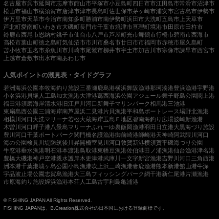
名古屋市
呉市
延岡市
志摩市
館山市
平塚市
小豆島町
四日市市
江田島市
常滑市
沼津市
松山市
福山市
横須賀市
唐津市
津市
長島町
佐世保市
茅ヶ崎市
浦安市
宮古島市
伊勢市
伊万里市
天草市
今治市
南知多町
勝浦市
南伊勢町
浜田市
大洗町
五島市
上天草市
芦北町
愛南町
いわき市
大磯町
長門市
千葉市
焼津市
亘理町
境港市
田原市
臼杵市
鈴鹿市
西尾市
恩納村
銚子市
仙台市
八戸市
芦屋町
光市
舞鶴市
行橋市
碧南市
西海市
高松市
葉山町
徳之島町
気仙沼市
市川市
桑名市
廿日市市
福岡市
赤穂市
屋久島町
苫小牧市
玉名市
糸魚川市
川崎市
尾鷲市
柳井市
宇土市
加古川市
宗像市
諫早市
西宮市
上越市
倉敷市
出水市
南あわじ市
人気ポイントの潮見表・タイドグラフ
若洲海浜公園
本牧海釣り施設
三番瀬
鹿島港
横浜
舞阪漁港
那珂湊港
豊浜漁港
宇野港
小名浜港
貝塚人工島
加太漁港
大津港
葛西海浜公園
アジュール舞子
野島公園
閖上港
福田港
須磨海岸
清水港
旧江戸川河口
新舞子マリンパーク
相馬港
三池港
東扇島西公園
三浦海岸
南芦屋浜
二見港
片貝漁港
平和島ボートレース場
野北漁港
相模川河口
大洗マリーナ
若松
大蔵海岸
玉島Ｅ地区
碧南海釣り広場
波崎新漁港
木曽川河口
呼子港
八景島マリーナ
ふれーゆ裏
飯岡漁港
羽田
日立港
大黒海づり施設
豊川河口
千葉ポートパーク
関門橋
名護漁港
御前崎港
師崎港
天神崎
阿武隈川河口
海の公園
検見川堤防
筑後川昇開橋
室見川河口
敦賀新港
横須賀
平磯海づり公園
牛窓港
垂水漁港
明石港
本渡港
鳥取港
東幡豆漁港
佐伯港
田ノ浦漁港
仙台漁港
津名港
豊橋
大磯港
神戸空港親水護岸
木更津港
武庫川一文字
新宮漁港
吉野川河口
三角西港
洲本港
千葉港
城ヶ島公園
小島漁港
吹上浜
三崎漁港
妻鹿漁港
熊本新港
館山港
牛深
宇品波止場公園
志賀島漁港
大三島フィッシングパーク
網干港
新仁尾港
片瀬漁港
市原海釣り施設
姪浜漁港
本荘人工島
古宇利島
亀浦港
© FISHING JAPAN All Rights Reserved.
FISHING JAPANは、B.Creation株式会社の日本国における登録商標です。