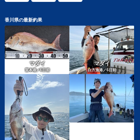
香川県の最新釣果
マダイ
マダイ
6
6
室本港／
日前
白方漁港／
日前