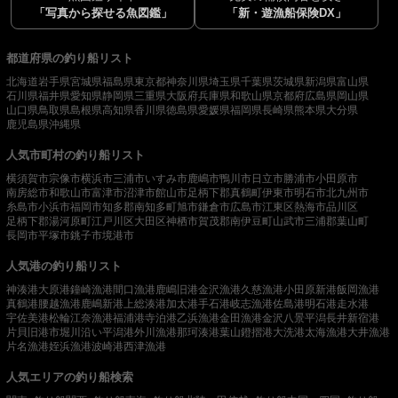
「写真から探せる魚図鑑」
「新・遊漁船保険DX」
都道府県の釣り船リスト
北海道
岩手県
宮城県
福島県
東京都
神奈川県
埼玉県
千葉県
茨城県
新潟県
富山県
石川県
福井県
愛知県
静岡県
三重県
大阪府
兵庫県
和歌山県
京都府
広島県
岡山県
山口県
鳥取県
島根県
高知県
香川県
徳島県
愛媛県
福岡県
長崎県
熊本県
大分県
鹿児島県
沖縄県
人気市町村の釣り船リスト
横須賀市
宗像市
横浜市
三浦市
いすみ市
鹿嶋市
鴨川市
日立市
勝浦市
小田原市
南房総市
和歌山市
富津市
沼津市
館山市
足柄下郡真鶴町
伊東市
明石市
北九州市
糸島市
小浜市
福岡市
知多郡南知多町
旭市
鎌倉市
広島市
江東区
熱海市
品川区
足柄下郡湯河原町
江戸川区
大田区
神栖市
賀茂郡南伊豆町
山武市
三浦郡葉山町
長岡市
平塚市
銚子市
境港市
人気港の釣り船リスト
神湊港
大原港
鐘崎漁港
間口漁港
鹿嶋旧港
金沢漁港
久慈漁港
小田原新港
飯岡漁港
真鶴港
腰越漁港
鹿嶋新港
上総湊港
加太港
手石港
岐志漁港
佐島港
明石港
走水港
宇佐美港
松輪江奈漁港
福浦港
寺泊港
乙浜漁港
金田漁港
金沢八景平潟
長井新宿港
片貝旧港
市堀川沿い
平潟港
外川漁港
那珂湊港
葉山鐙摺港
大洗港
太海漁港
大井漁港
片名漁港
姪浜漁港
波崎港
西津漁港
人気エリアの釣り船検索