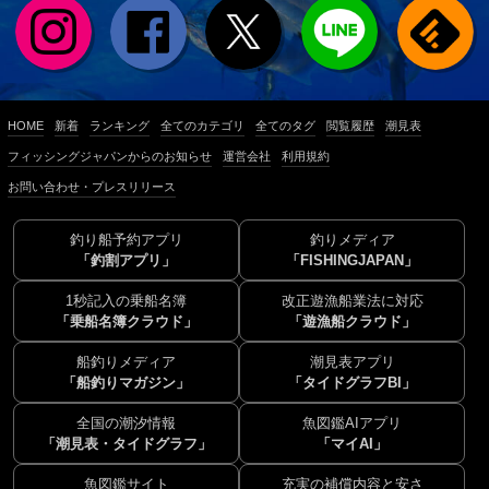
HOME
新着
ランキング
全てのカテゴリ
全てのタグ
閲覧履歴
潮見表
フィッシングジャパンからのお知らせ
運営会社
利用規約
お問い合わせ・プレスリリース
釣り船予約アプリ
釣りメディア
「釣割アプリ」
「FISHINGJAPAN」
1秒記入の乗船名簿
改正遊漁船業法に対応
「乗船名簿クラウド」
「遊漁船クラウド」
船釣りメディア
潮見表アプリ
「船釣りマガジン」
「タイドグラフBI」
全国の潮汐情報
魚図鑑AIアプリ
「潮見表・タイドグラフ」
「マイAI」
魚図鑑サイト
充実の補償内容と安さ