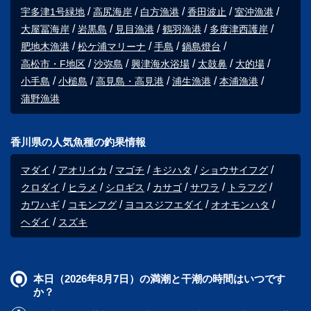
宇多津1号緑地
高尻海岸
白方漁港
香田波止
室沖漁港
大屋冨海岸
岩黒島
見目漁港
鶴羽漁港
多度津西護岸
肥地木漁港
松ケ浦マリーナ
手島
鍋島燈台
高松市・F地区
沙弥島
興津海水浴場
太鼓鼻
大的場
小手島
小槌島
高見島・高見港
浦生漁港
本浦漁港
蒲野漁港
香川県の人気魚種の釣果情報
マダイ
アオリイカ
マゴチ
キジハタ
ショウサイフグ
クロダイ
ヒラメ
シロギス
カサゴ
サワラ
トラフグ
カワハギ
コモンフグ
ヨコスジフエダイ
オオモンハタ
ヘダイ
スズキ
本日（2026年8月7日）の満潮と干潮の時間はいつです
か？