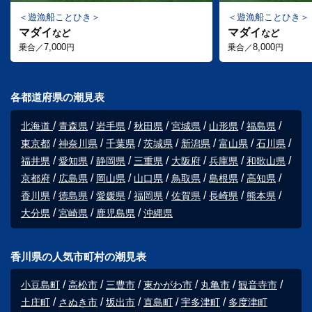
遊漁船ことひき
遊漁船ことひき
マダイ
マダイ
など
など
7,000
8,000
乗合／
円
乗合／
円
各都道府県の潮見表
北海道
青森県
岩手県
秋田県
宮城県
山形県
福島県
東京都
神奈川県
千葉県
茨城県
新潟県
富山県
石川県
福井県
愛知県
静岡県
三重県
大阪府
兵庫県
和歌山県
京都府
広島県
岡山県
山口県
鳥取県
島根県
高知県
香川県
徳島県
愛媛県
福岡県
佐賀県
長崎県
熊本県
大分県
宮崎県
鹿児島県
沖縄県
香川県の人気市町村の潮見表
小豆島町
高松市
三豊市
東かがわ市
丸亀市
観音寺市
土庄町
さぬき市
坂出市
直島町
宇多津町
多度津町