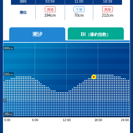
潮時
03:59
11:00
18:39
満潮
干潮
満潮
潮位
194cm
70cm
212cm
潮汐
BI
（爆釣指数）
400
200
0
-80
0:00
6:00
12:00
18:00
24:00
Leaflet
| ©
OpenStreetMap contributors