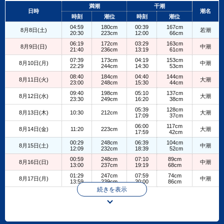
+
満潮
干潮
日時
潮名
−
時刻
潮位
時刻
潮位
04:59
180cm
00:39
167cm
8月8日(土)
若潮
20:30
223cm
12:00
66cm
06:19
172cm
03:29
163cm
8月9日(日)
中潮
21:40
236cm
13:19
61cm
07:39
173cm
04:19
153cm
8月10日(月)
中潮
22:29
244cm
14:30
53cm
08:40
184cm
04:40
144cm
8月11日(火)
大潮
23:00
248cm
15:30
44cm
09:40
198cm
05:10
137cm
8月12日(水)
大潮
23:30
249cm
16:20
38cm
05:39
128cm
8月13日(木)
10:30
212cm
大潮
17:09
37cm
06:00
117cm
8月14日(金)
11:20
223cm
大潮
17:59
42cm
00:29
248cm
06:39
104cm
8月15日(土)
中潮
12:09
232cm
18:39
52cm
00:59
248cm
07:10
89cm
8月16日(日)
中潮
13:00
237cm
19:19
68cm
01:29
247cm
07:59
74cm
8月17日(月)
中潮
13:59
239cm
20:00
86cm
続きを表示