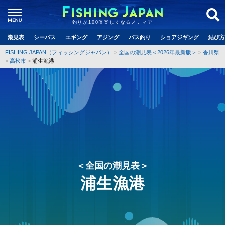
釣りが100倍楽しくなるメディア
潮見表
シーバス
エギング
アジング
バス釣り
ショアジギング
結び方
FISHING JAPAN（フィッシングジャパン）
全国の潮見表＜2026年最新版＞
香川県
高松市
浦生漁港
＜全国の潮見表＞
浦生漁港