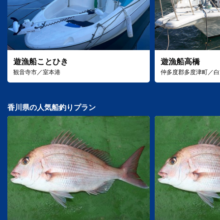
遊漁船ことひき
遊漁船高橋
観音寺市／室本港
仲多度郡多度津町／白
香川県の人気船釣りプラン