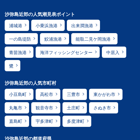
沙弥島近郊の人気潮見表ポイント
浦城港
小乗浜漁港
出来澗漁港
一の島堤防
鮫浦漁港
能取二見ケ岡漁港
青苗漁港
海洋フィッシングセンター
中居入
鷺
沙弥島近郊の人気市町村
小豆島町
高松市
三豊市
東かがわ市
丸亀市
観音寺市
土庄町
さぬき市
直島町
宇多津町
多度津町
沙弥島近郊の都道府県