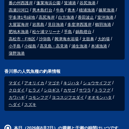
番の州西護岸
蓬莱海浜公園
箕浦港
谷尻漁港
高瀬川河口
男木島灯台
牛島
青木
積浦漁港
篠尾漁港
宇多津1号緑地
高尻海岸
白方漁港
香田波止
室沖漁港
大屋冨海岸
岩黒島
見目漁港
多度津西護岸
鶴羽漁港
肥地木漁港
松ケ浦マリーナ
手島
鍋島燈台
高松市・F地区
沙弥島
興津海水浴場
太鼓鼻
大的場
小手島
小槌島
高見島・高見港
浦生漁港
本浦漁港
蒲野漁港
香川県の人気魚種の釣果情報
マダイ
アオリイカ
マゴチ
キジハタ
ショウサイフグ
クロダイ
ヒラメ
シロギス
カサゴ
サワラ
トラフグ
カワハギ
コモンフグ
ヨコスジフエダイ
オオモンハタ
ヘダイ
スズキ
本日（2026年8月7日）の満潮と干潮の時間はいつです