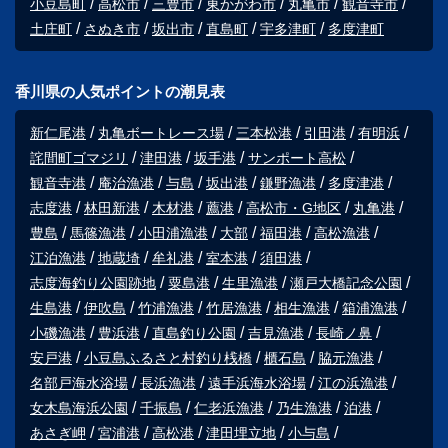
小豆島町
高松市
三豊市
東かがわ市
丸亀市
観音寺市
土庄町
さぬき市
坂出市
直島町
宇多津町
多度津町
香川県の人気ポイントの潮見表
新仁尾港
丸亀ボートレース場
三本松港
引田港
有明浜
詫間町ゴマジリ
津田港
坂手港
サンポート高松
観音寺港
庵治漁港
与島
坂出港
鎌野漁港
多度津港
志度港
林田新港
木材港
薦港
高松市・G地区
丸亀港
豊島
馬篠漁港
小田浦漁港
大部
福田港
高松漁港
江泊漁港
地蔵埼
牟礼港
室本港
須田港
志度海釣り公園跡地
粟島港
生里漁港
瀬戸大橋記念公園
生島港
伊吹島
竹浦漁港
竹居漁港
相生漁港
箱浦漁港
小磯漁港
豊浜港
直島釣り公園
吉見漁港
長崎ノ鼻
安戸港
小豆島ふるさと村釣り桟橋
櫃石島
脇元漁港
名部戸海水浴場
長浜漁港
遠手浜海水浴場
江の浜漁港
女木島海浜公園
千振島
仁老浜漁港
乃生漁港
泊港
あさぎ岬
宮浦港
高松港
津田埋立地
小与島