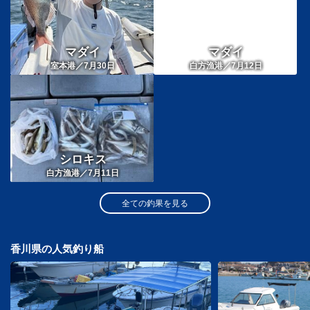
マダイ
マダイ
室本港／7月30日
白方漁港／7月12日
シロキス
白方漁港／7月11日
全ての釣果を見る
香川県の人気釣り船