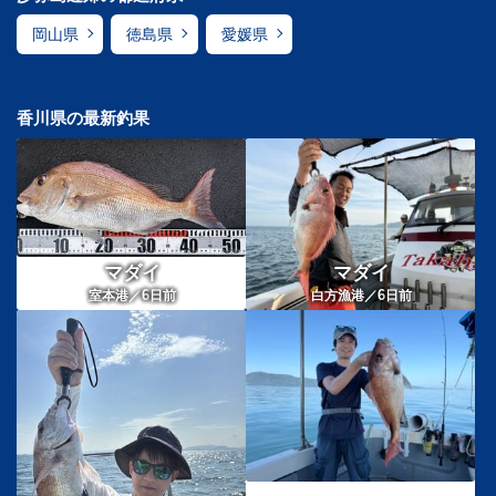
岡山県
徳島県
愛媛県
香川県の最新釣果
マダイ
マダイ
6
6
室本港／
日前
白方漁港／
日前