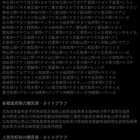
埼玉県×サワラ
埼玉県×タチウオ
埼玉県×ホウボウ
千葉県×マダイ
千葉県×ヒラメ
千葉県×イサキ
東京都×マアジ
東京都×タチウオ
東京都×シロギス
神奈川県×マアジ
神奈川県×マダイ
神奈川県×ブリ
新潟県×マダイ
新潟県×ブリ
新潟県×マアジ
富山県×アオリイカ
富山県×ブリ
富山県×マダイ
石川県×ブリ
石川県×キジハタ
石川県×マダイ
福井県×ケンサキイカ
福井県×マダイ
福井県×アオリイカ
静岡県×マダイ
静岡県×イサキ
静岡県×マアジ
愛知県×ブリ
愛知県×マダイ
愛知県×タチウオ
三重県×ブリ
三重県×マダイ
三重県×ヒラメ
京都府×ケンサキイカ
京都府×ブリ
京都府×マダイ
大阪府×マダイ
大阪府×サワラ
大阪府×ブリ
兵庫県×ブリ
兵庫県×マダイ
兵庫県×マダコ
和歌山県×マダイ
和歌山県×マアジ
和歌山県×ブリ
鳥取県×ケンサキイカ
鳥取県×マアジ
鳥取県×アオリイカ
岡山県×スズキ
岡山県×マダイ
岡山県×ヒラメ
広島県×マダイ
広島県×キジハタ
広島県×ブリ
山口県×マダイ
山口県×ケンサキイカ
山口県×キジハタ
徳島県×ブリ
徳島県×マアジ
徳島県×チダイ
香川県×マダイ
香川県×アオリイカ
香川県×マゴチ
愛媛県×マダイ
愛媛県×ブリ
愛媛県×キジハタ
高知県×カンパチ
高知県×アカアマダイ
高知県×イサキ
福岡県×マダイ
福岡県×ヤリイカ
福岡県×ケンサキイカ
佐賀県×マダイ
佐賀県×ヒラマサ
佐賀県×イサキ
長崎県×マダイ
長崎県×キジハタ
長崎県×オオモンハタ
熊本県×マダイ
熊本県×ヒラメ
熊本県×メバル
鹿児島県×マダイ
鹿児島県×ケンサキイカ
鹿児島県×アオハタ
沖縄県×スジアラ
沖縄県×キハダ
沖縄県×バラハタ
各都道府県の潮見表・タイドグラフ
北海道
青森県
岩手県
秋田県
宮城県
山形県
福島県
東京都
神奈川県
千葉県
茨城県
新潟県
富山県
石川県
福井県
愛知県
静岡県
三重県
大阪府
兵庫県
和歌山県
京都府
広島県
岡山県
山口県
鳥取県
島根県
高知県
香川県
徳島県
愛媛県
福岡県
佐賀県
長崎県
熊本県
大分県
宮崎県
鹿児島県
沖縄県
人気市町村の潮見表・タイドグラフ