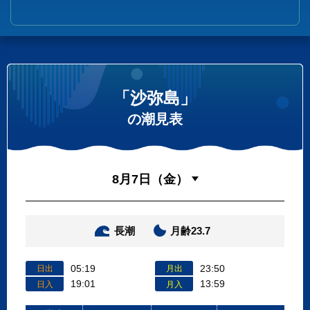
「沙弥島」
の潮見表
長潮
月齢23.7
05:19
23:50
日出
月出
19:01
13:59
日入
月入