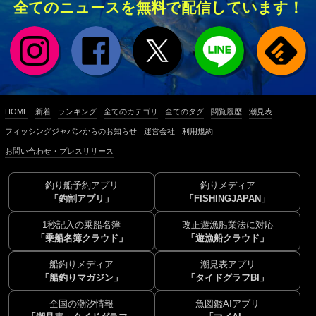
全てのニュースを無料で配信しています！
HOME
新着
ランキング
全てのカテゴリ
全てのタグ
閲覧履歴
潮見表
フィッシングジャパンからのお知らせ
運営会社
利用規約
お問い合わせ・プレスリリース
釣り船予約アプリ
釣りメディア
「釣割アプリ」
「FISHINGJAPAN」
1秒記入の乗船名簿
改正遊漁船業法に対応
「乗船名簿クラウド」
「遊漁船クラウド」
船釣りメディア
潮見表アプリ
「船釣りマガジン」
「タイドグラフBI」
全国の潮汐情報
魚図鑑AIアプリ