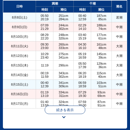
+
満潮
干潮
日時
潮名
−
時刻
潮位
時刻
潮位
05:50
251cm
00:40
187cm
8月8日(土)
若潮
20:19
284cm
12:59
85cm
07:09
244cm
02:29
188cm
8月9日(日)
中潮
21:29
302cm
14:10
74cm
08:29
248cm
03:40
177cm
8月10日(月)
中潮
22:20
320cm
15:19
61cm
09:30
260cm
04:30
161cm
8月11日(火)
大潮
23:00
333cm
16:10
48cm
10:29
275cm
05:19
145cm
8月12日(水)
大潮
23:40
341cm
16:59
39cm
05:50
129cm
8月13日(木)
11:19
290cm
大潮
17:39
36cm
00:19
343cm
06:20
115cm
8月14日(金)
大潮
11:59
302cm
18:19
40cm
00:40
341cm
06:59
103cm
8月15日(土)
中潮
12:39
309cm
18:59
51cm
01:19
334cm
07:29
93cm
8月16日(日)
中潮
13:19
311cm
19:30
69cm
01:40
324cm
07:59
87cm
8月17日(月)
中潮
13:59
307cm
20:00
91cm
続きを表示