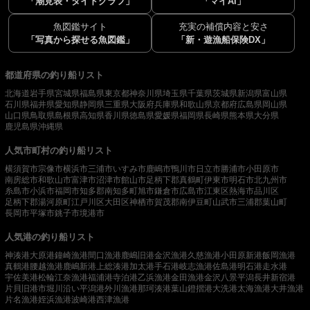
「潮見表・タイドグラフ」
「マイAI」
魚図鑑サイト
充実の補償内容と安さ
「写真から探せる魚図鑑」
「新・遊漁船保険DX」
都道府県の釣り船リスト
北海道
岩手県
宮城県
福島県
東京都
神奈川県
埼玉県
千葉県
茨城県
新潟県
富山県
石川県
福井県
愛知県
静岡県
三重県
大阪府
兵庫県
和歌山県
京都府
広島県
岡山県
山口県
鳥取県
島根県
高知県
香川県
徳島県
愛媛県
福岡県
長崎県
熊本県
大分県
鹿児島県
沖縄県
人気市町村の釣り船リスト
横須賀市
宗像市
横浜市
三浦市
いすみ市
鹿嶋市
鴨川市
日立市
勝浦市
小田原市
南房総市
和歌山市
富津市
沼津市
館山市
足柄下郡真鶴町
伊東市
明石市
北九州市
糸島市
小浜市
福岡市
知多郡南知多町
旭市
鎌倉市
広島市
江東区
熱海市
品川区
足柄下郡湯河原町
江戸川区
大田区
神栖市
賀茂郡南伊豆町
山武市
三浦郡葉山町
長岡市
平塚市
銚子市
境港市
人気港の釣り船リスト
神湊港
大原港
鐘崎漁港
間口漁港
鹿嶋旧港
金沢漁港
久慈漁港
小田原新港
飯岡漁港
真鶴港
腰越漁港
鹿嶋新港
上総湊港
加太港
手石港
岐志漁港
佐島港
明石港
走水港
宇佐美港
松輪江奈漁港
福浦港
寺泊港
乙浜漁港
金田漁港
金沢八景平潟
長井新宿港
片貝旧港
市堀川沿い
平潟港
外川漁港
那珂湊港
葉山鐙摺港
大洗港
太海漁港
大井漁港
片名漁港
姪浜漁港
波崎港
西津漁港