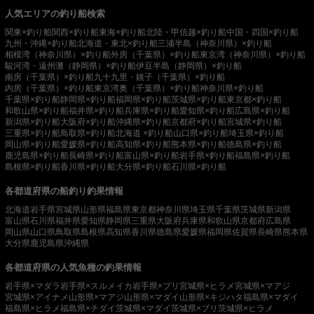
人気エリアの釣り船検索
関東×釣り船
関西×釣り船
東海×釣り船
北陸・甲信越×釣り船
中国・四国×釣り船
九州・沖縄×釣り船
北海道・東北×釣り船
三浦半島（神奈川県）×釣り船
相模湾（神奈川県）×釣り船
外房（千葉県）×釣り船
東京湾（神奈川県）×釣り船
駿河湾・遠州灘（静岡県）×釣り船
伊豆半島（静岡県）×釣り船
南房（千葉県）×釣り船
九十九里・銚子（千葉県）×釣り船
内房（千葉県）×釣り船
東京湾奥（千葉県）×釣り船
神奈川県×釣り船
千葉県×釣り船
静岡県×釣り船
福岡県×釣り船
茨城県×釣り船
東京都×釣り船
和歌山県×釣り船
福井県×釣り船
兵庫県×釣り船
愛知県×釣り船
広島県×釣り船
新潟県×釣り船
大阪府×釣り船
沖縄県×釣り船
京都府×釣り船
宮城県×釣り船
三重県×釣り船
鳥取県×釣り船
北海道 ×釣り船
山口県×釣り船
埼玉県×釣り船
岡山県×釣り船
愛媛県×釣り船
高知県×釣り船
熊本県×釣り船
徳島県×釣り船
鹿児島県×釣り船
長崎県×釣り船
富山県×釣り船
岩手県×釣り船
福島県×釣り船
島根県×釣り船
香川県×釣り船
大分県×釣り船
石川県×釣り船
各都道府県の船釣り釣果情報
北海道
岩手県
宮城県
山形県
福島県
東京都
神奈川県
埼玉県
千葉県
茨城県
新潟県
富山県
石川県
福井県
愛知県
静岡県
三重県
大阪府
兵庫県
和歌山県
京都府
広島県
岡山県
山口県
鳥取県
島根県
高知県
香川県
徳島県
愛媛県
福岡県
佐賀県
長崎県
熊本県
大分県
鹿児島県
沖縄県
各都道府県の人気魚種の釣果情報
岩手県×マダラ
岩手県×スルメイカ
岩手県×ブリ
宮城県×ヒラメ
宮城県×マアジ
宮城県×アイナメ
山形県×マアジ
山形県×マダイ
山形県×キジハタ
福島県×マダイ
福島県×ヒラメ
福島県×チダイ
茨城県×マダイ
茨城県×ブリ
茨城県×ヒラメ