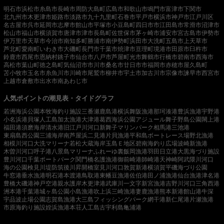
明石市
浜松市
糸島市
長崎市
周防大島町
広島市
和歌山市
鳴門市
富津市
下関市
北九州市
木更津市
姫路市
淡路市
九十九里町
石巻市
平戸市
横浜市
神戸市
江戸川区
名古屋市
呉市
延岡市
志摩市
館山市
平塚市
小豆島町
四日市市
江田島市
常滑市
沼津市
松山市
福山市
横須賀市
唐津市
津市
長島町
佐世保市
茅ヶ崎市
浦安市
宮古島市
伊勢市
伊万里市
天草市
今治市
南知多町
勝浦市
南伊勢町
浜田市
大洗町
五島市
上天草市
芦北町
愛南町
いわき市
大磯町
長門市
千葉市
焼津市
亘理町
境港市
田原市
臼杵市
鈴鹿市
西尾市
恩納村
銚子市
仙台市
八戸市
芦屋町
光市
舞鶴市
行橋市
碧南市
西海市
高松市
葉山町
徳之島町
気仙沼市
市川市
桑名市
廿日市市
福岡市
赤穂市
屋久島町
苫小牧市
玉名市
糸魚川市
川崎市
尾鷲市
柳井市
宇土市
加古川市
宗像市
諫早市
西宮市
上越市
倉敷市
出水市
南あわじ市
人気ポイントの潮見表・タイドグラフ
若洲海浜公園
本牧海釣り施設
三番瀬
鹿島港
横浜
舞阪漁港
那珂湊港
豊浜漁港
宇野港
小名浜港
貝塚人工島
加太漁港
大津港
葛西海浜公園
アジュール舞子
野島公園
閖上港
福田港
須磨海岸
清水港
旧江戸川河口
新舞子マリンパーク
相馬港
三池港
東扇島西公園
三浦海岸
南芦屋浜
二見港
片貝漁港
平和島ボートレース場
野北漁港
相模川河口
大洗マリーナ
若松
大蔵海岸
玉島Ｅ地区
碧南海釣り広場
波崎新漁港
木曽川河口
呼子港
八景島マリーナ
ふれーゆ裏
飯岡漁港
羽田
日立港
大黒海づり施設
豊川河口
千葉ポートパーク
関門橋
名護漁港
御前崎港
師崎港
天神崎
阿武隈川河口
海の公園
検見川堤防
筑後川昇開橋
室見川河口
敦賀新港
横須賀
平磯海づり公園
牛窓港
垂水漁港
明石港
本渡港
鳥取港
東幡豆漁港
佐伯港
田ノ浦漁港
仙台漁港
津名港
豊橋
大磯港
神戸空港親水護岸
木更津港
武庫川一文字
新宮漁港
吉野川河口
三角西港
洲本港
千葉港
城ヶ島公園
小島漁港
吹上浜
三崎漁港
妻鹿漁港
熊本新港
館山港
牛深
宇品波止場公園
志賀島漁港
大三島フィッシングパーク
網干港
新仁尾港
片瀬漁港
市原海釣り施設
姪浜漁港
本荘人工島
古宇利島
亀浦港