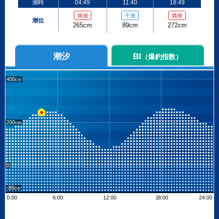
潮時
04:49
11:40
18:49
満潮
干潮
満潮
潮位
265cm
89cm
272cm
潮汐
BI
（爆釣指数）
400
200
0
-80
0:00
6:00
12:00
18:00
24:00
Leaflet
| ©
OpenStreetMap contributors