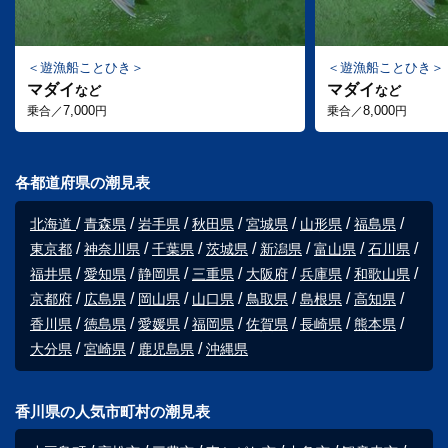
遊漁船ことひき
遊漁船ことひき
マダイ
マダイ
など
など
7,000
8,000
乗合／
円
乗合／
円
各都道府県の潮見表
北海道
青森県
岩手県
秋田県
宮城県
山形県
福島県
東京都
神奈川県
千葉県
茨城県
新潟県
富山県
石川県
福井県
愛知県
静岡県
三重県
大阪府
兵庫県
和歌山県
京都府
広島県
岡山県
山口県
鳥取県
島根県
高知県
香川県
徳島県
愛媛県
福岡県
佐賀県
長崎県
熊本県
大分県
宮崎県
鹿児島県
沖縄県
香川県の人気市町村の潮見表