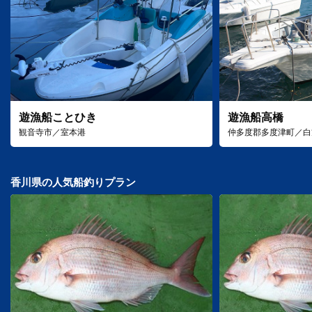
遊漁船ことひき
遊漁船高橋
観音寺市／室本港
仲多度郡多度津町／白
香川県の人気船釣りプラン