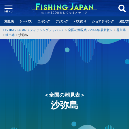
釣りが100倍楽しくなるメディア
潮見表
シーバス
エギング
アジング
バス釣り
ショアジギング
結び方
FISHING JAPAN（フィッシングジャパン）
全国の潮見表＜2026年最新版＞
香川県
坂出市
沙弥島
＜全国の潮見表＞
沙弥島