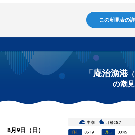
この潮見表の詳
「庵治漁港
（
の潮見
中潮
月齢25.7
8月9日（日）
05:19
00:45
日出
月出