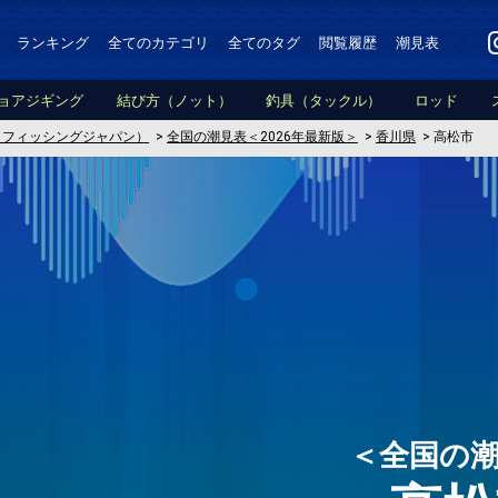
ランキング
全てのカテゴリ
全てのタグ
閲覧履歴
潮見表
ョアジギング
結び方（ノット）
釣具（タックル）
ロッド
PAN（フィッシングジャパン）
>
全国の潮見表＜2026年最新版＞
>
香川県
>
高松市
＜全国の