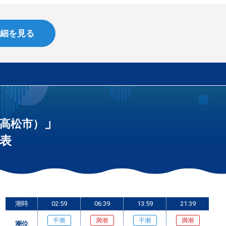
細を見る
」
高松市）
表
潮時
02:59
06:39
13:59
21:39
干潮
満潮
干潮
満潮
潮位