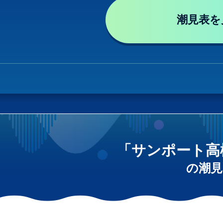
潮見表を
「サンポート高
の潮見