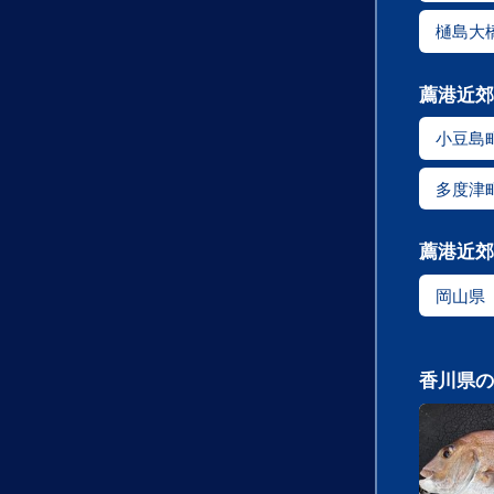
樋島大
薦港近郊
小豆島
多度津
薦港近郊
岡山県
香川県の