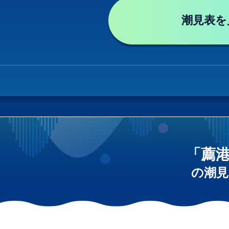
潮見表を
「薦
の潮見