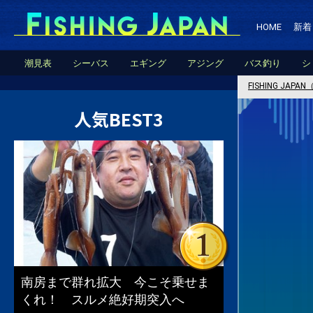
HOME
新着
潮見表
シーバス
エギング
アジング
バス釣り
シ
FISHING JA
人気BEST3
南房まで群れ拡大 今こそ乗せま
くれ！ スルメ絶好期突入へ