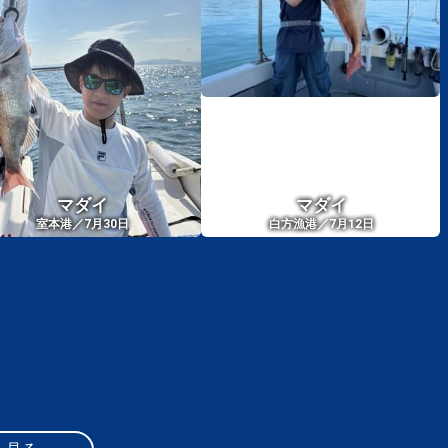
マダイ
マダイ
室本港／7月30日
白方漁港／7月12日