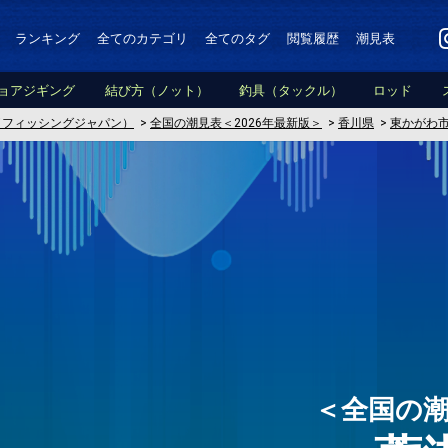
ランキング
全てのカテゴリ
全てのタグ
閲覧履歴
潮見表
ョアジギング
結び方（ノット）
釣具（タックル）
ロッド
PAN（フィッシングジャパン）
>
全国の潮見表＜2026年最新版＞
>
香川県
>
東かがわ
＜全国の