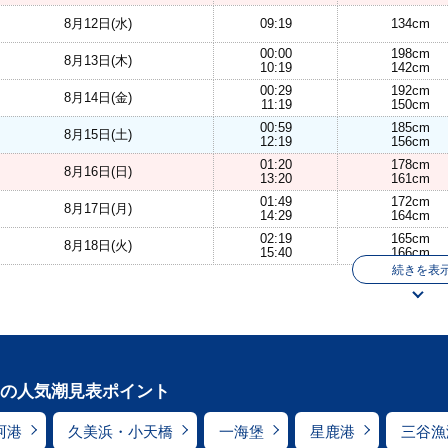
8月12日(水)
09:19
134cm
00:00
198cm
8月13日(木)
10:19
142cm
00:29
192cm
8月14日(金)
11:19
150cm
00:59
185cm
8月15日(土)
12:19
156cm
01:20
178cm
8月16日(日)
13:20
161cm
01:49
172cm
8月17日(月)
14:29
164cm
02:19
165cm
8月18日(火)
15:40
166cm
続きを表
の人気潮見表ポイント
珂港
久美浜・小天橋
一海堡
星鹿港
三谷漁