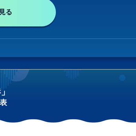
見る
港」
表