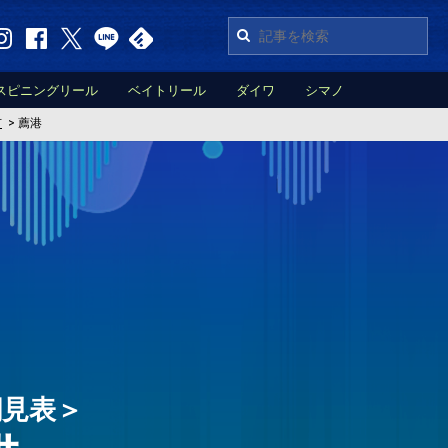
スピニングリール
ベイトリール
ダイワ
シマノ
市
>
薦港
潮見表＞