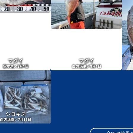
マダイ
マダイ
室本港／8月1日
白方漁港／8月1日
シロキス
白方漁港／7月11日