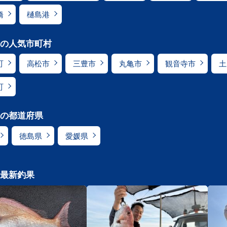
橋
樋島港
の人気市町村
町
高松市
三豊市
丸亀市
観音寺市
土
町
の都道府県
徳島県
愛媛県
最新釣果