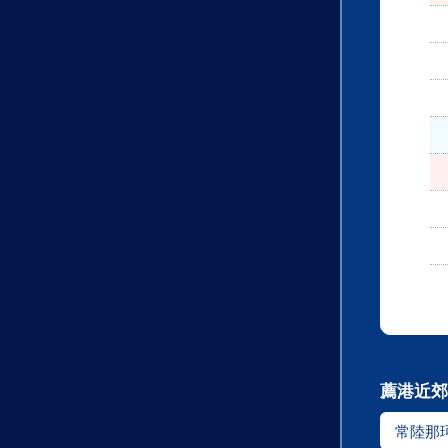
薦港近郊
常陸那