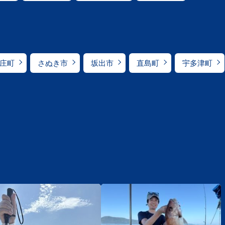
庄町
さぬき市
坂出市
直島町
宇多津町