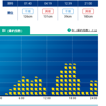
潮時
01:40
04:19
12:39
21:00
干潮
満潮
干潮
満潮
潮位
126cm
131cm
39cm
183cm
BI
BI（爆釣指数）とは
（爆釣指数）
00
6:00
12:00
18:00
24:00